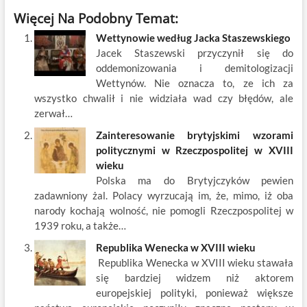
ac
w
m
nt
y
n
h
Więcej Na Podobny Temat:
e
itt
ail
er
k
k
ar
Wettynowie według Jacka Staszewskiego
b
er
es
o
e
e
Jacek Staszewski przyczynił się do
o
t
p
dI
oddemonizowania i demitologizacji
Wettynów. Nie oznacza to, ze ich za
o
n
wszystko chwalił i nie widziała wad czy błędów, ale
k
zerwał…
Zainteresowanie brytyjskimi wzorami
politycznymi w Rzeczpospolitej w XVIII
wieku
Polska ma do Brytyjczyków pewien
zadawniony żal. Polacy wyrzucają im, że, mimo, iż oba
narody kochają wolność, nie pomogli Rzeczpospolitej w
1939 roku, a także…
Republika Wenecka w XVIII wieku
Republika Wenecka w XVIII wieku stawała
się bardziej widzem niż aktorem
europejskiej polityki, ponieważ większe