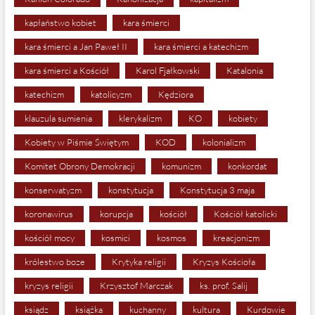
kapłaństwo kobiet
kara śmierci
kara śmierci a Jan Paweł II
kara śmierci a katechizm
kara śmierci a Kościół
Karol Fjałkowski
Katalonia
katechizm
katolicyzm
Kędziora
klauzula sumienia
klerykalizm
KO
kobiety
Kobiety w Piśmie Świętym
KOD
kolonializm
Komitet Obrony Demokracji
komunizm
konkordat
konserwatyzm
konstytucja
Konstytucja 3 maja
koronawirus
korupcja
kościół
Kościół katolicki
kościół mocy
kosmici
kosmos
kreacjonizm
królestwo boze
Krytyka religii
Kryzys Kościoła
kryzys religii
Krzysztof Marczak
ks. prof. Salij
ksiądz
książka
kuchanny
kultura
Kurdowie