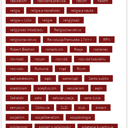
radykalizm
radykalna prawica
rasizm
Razem
religia
religia a moralność
religia a nauka
religia w USA
religie
religijność
religijność młodzieży
Religioznawstwo
religioznawstwo
Rewolucja francuska 1789 r.
RFN
Robert Biedroń
romantyzm
Rosja
rosłaniec
równość
rozum
rozwód
rozwód kościelny
rozwody
Rumunia
rząd
Rzym
sąd ostateczny
sądy
samorząd
Santo subito
scepticism
sceptycyzm
secularism
sejm
Sekielski
seks
sekularyzacja
sens życia
senyszyn
Sikhowie
SLD
ślub
śmierć
socjalizm
socjalliberalizm
socjobiologia
solidarność
sondaż o religijności
splątanie kwantowe