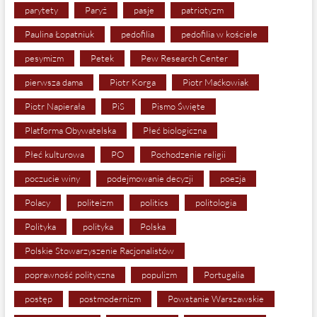
parytety
Paryż
pasje
patriotyzm
Paulina Łopatniuk
pedofilia
pedofilia w kościele
pesymizm
Petek
Pew Research Center
pierwsza dama
Piotr Korga
Piotr Maćkowiak
Piotr Napierała
PiS
Pismo Święte
Platforma Obywatelska
Płeć biologiczna
Płeć kulturowa
PO
Pochodzenie religii
poczucie winy
podejmowanie decyzji
poezja
Polacy
politeizm
politics
politologia
Polityka
polityka
Polska
Polskie Stowarzyszenie Racjonalistów
poprawność polityczna
populizm
Portugalia
postęp
postmodernizm
Powstanie Warszawskie