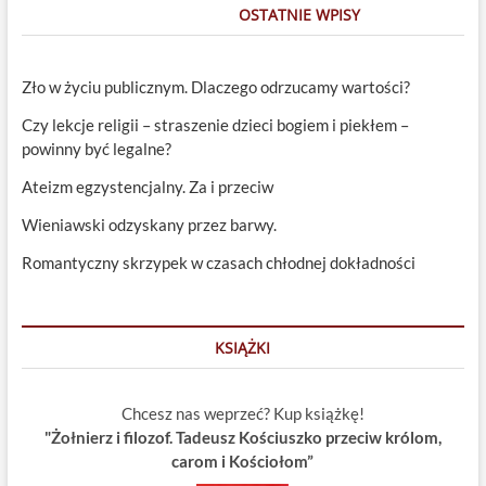
OSTATNIE WPISY
Zło w życiu publicznym. Dlaczego odrzucamy wartości?
Czy lekcje religii – straszenie dzieci bogiem i piekłem –
powinny być legalne?
Ateizm egzystencjalny. Za i przeciw
Wieniawski odzyskany przez barwy.
Romantyczny skrzypek w czasach chłodnej dokładności
KSIĄŻKI
Chcesz nas weprzeć? Kup książkę!
"Żołnierz i filozof. Tadeusz Kościuszko przeciw królom,
carom i Kościołom”