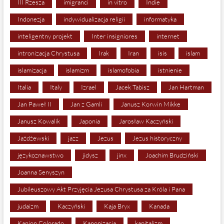
III Rzesza
imigranci
in vitro
Indie
Indonezja
indywidualizacja religii
informatyka
inteligentny projekt
Inter insigniores
internet
intronizacja Chrystusa
Irak
Iran
isis
islam
islamizacja
islamizm
islamofobia
istnienie
Italia
Italy
Izrael
Jacek Tabisz
Jan Hartman
Jan Paweł II
Jan z Gamli
Janusz Korwin Mikke
Janusz Kowalik
Japonia
Jarosław Kaczyński
Jażdżewski
jazz
Jezus
Jezus historyczny
językoznawstwo
jidysz
jinx
Joachim Brudziński
Joanna Senyszyn
Jubileuszowy Akt Przyjęcia Jezusa Chrystusa za Króla i Pana
judaizm
Kaczyński
Kaja Bryx
Kanada
Kanion Colorado
Kanonizacja
kapitalizm