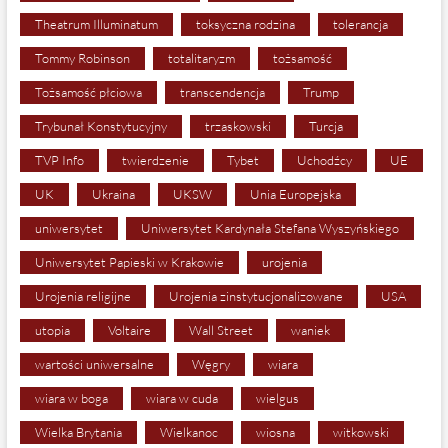
Theatrum Illuminatum
toksyczna rodzina
tolerancja
Tommy Robinson
totalitaryzm
tożsamość
Tożsamość płciowa
transcendencja
Trump
Trybunał Konstytucyjny
trzaskowski
Turcja
TVP Info
twierdzenie
Tybet
Uchodźcy
UE
UK
Ukraina
UKSW
Unia Europejska
uniwersytet
Uniwersytet Kardynała Stefana Wyszyńskiego
Uniwersytet Papieski w Krakowie
urojenia
Urojenia religijne
Urojenia zinstytucjonalizowane
USA
utopia
Voltaire
Wall Street
waniek
wartości uniwersalne
Węgry
wiara
wiara w boga
wiara w cuda
wielgus
Wielka Brytania
Wielkanoc
wiosna
witkowski