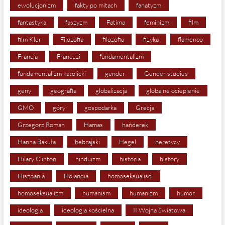
ewolucjonizm
fakty po mitach
fanatyzm
fantastyka
faszyzm
Fatima
feminizm
film
film Kler
Filozofia
filozofia
fizyka
flamenco
Francja
Francuzi
fundamentalizm
fundamentalizm katolicki
gender
Gender studies
geny
geografia
globalizacja
globalne ocieplenie
GMO
góry
gospodarka
Grecja
Grzegorz Roman
Hamas
hańderek
Hanna Bakuła
hebrajski
Hegel
heretycy
Hilary Clinton
hinduizm
historia
history
Hiszpania
Holandia
homoseksualiści
homoseksualizm
humanism
humanizm
humor
ideologia
ideologia kościelna
II Wojna Światowa