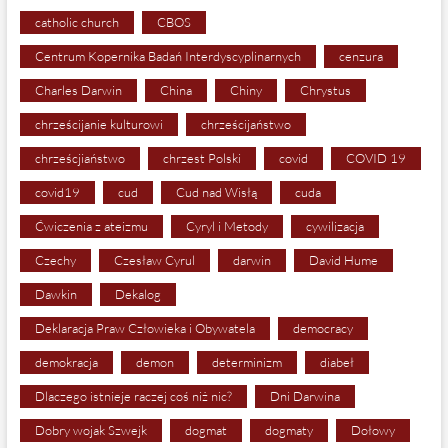
catholic church
CBOS
Centrum Kopernika Badań Interdyscyplinarnych
cenzura
Charles Darwin
China
Chiny
Chrystus
chrześcijanie kulturowi
chrześcijaństwo
chrześcjiaństwo
chrzest Polski
covid
COVID 19
covid19
cud
Cud nad Wisłą
cuda
Ćwiczenia z ateizmu
Cyryl i Metody
cywilizacja
Czechy
Czesław Cyrul
darwin
David Hume
Dawkin
Dekalog
Deklaracja Praw Człowieka i Obywatela
democracy
demokracja
demon
determinizm
diabeł
Dlaczego istnieje raczej coś niż nic?
Dni Darwina
Dobry wojak Szwejk
dogmat
dogmaty
Dołowy