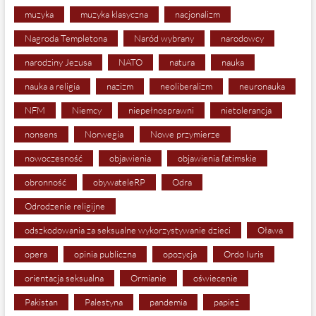
muzyka
muzyka klasyczna
nacjonalizm
Nagroda Templetona
Naród wybrany
narodowcy
narodziny Jezusa
NATO
natura
nauka
nauka a religia
nazizm
neoliberalizm
neuronauka
NFM
Niemcy
niepełnosprawni
nietolerancja
nonsens
Norwegia
Nowe przymierze
nowoczesność
objawienia
objawienia fatimskie
obronność
obywateleRP
Odra
Odrodzenie religijne
odszkodowania za seksualne wykorzystywanie dzieci
Oława
opera
opinia publiczna
opozycja
Ordo Iuris
orientacja seksualna
Ormianie
oświecenie
Pakistan
Palestyna
pandemia
papież