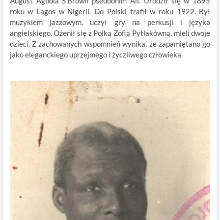
August Agbola S’Brown pseudonim Ali. Urodził się w 1895
roku w Lagos w Nigerii. Do Polski trafił w roku 1922. Był
muzykiem jazzowym, uczył gry na perkusji i języka
angielskiego. Ożenił się z Polką Zofią Pytlakówną, mieli dwoje
dzieci. Z zachowanych wspomnień wynika, że zapamiętano go
jako eleganckiego uprzejmego i życzliwego człowieka.