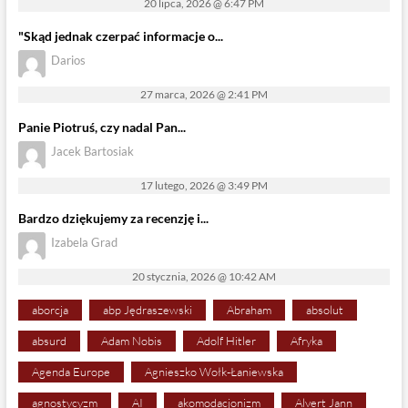
20 lipca, 2026 @ 6:47 PM
"Skąd jednak czerpać informacje o...
Darios
27 marca, 2026 @ 2:41 PM
Panie Piotruś, czy nadal Pan...
Jacek Bartosiak
17 lutego, 2026 @ 3:49 PM
Bardzo dziękujemy za recenzję i...
Izabela Grad
20 stycznia, 2026 @ 10:42 AM
aborcja
abp Jędraszewski
Abraham
absolut
absurd
Adam Nobis
Adolf Hitler
Afryka
Agenda Europe
Agnieszko Wołk-Łaniewska
agnostycyzm
AI
akomodacjonizm
Alvert Jann