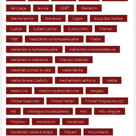
laicyzacja
lewica
LGBT
liberalizm
libertarianizm
literatura
Logos
Łucja dos Santos
Ludzie
Łukasz Lamża
Łyszczyński
Macron
Mali
małożeństwa homoseksualne
Malta
małżeństwa homoseksualne
małżeństwo konkordatowe
małżeństwo kościelne
Mariusz Adamski
matematyczność świata
matematyka
matka teresa z kalkuty
mechanika kwantowa
media
medycyna
medycyna alternatywna
mesjasz
Michał Gadziński
Michał Heller
Michał Wojciechowicz
mit
mitologia chrześcijańska
mity
mity religijne
Mojżesz
monoteizm
moralność
moralność nauka a religia
Mozart
muzułmanie