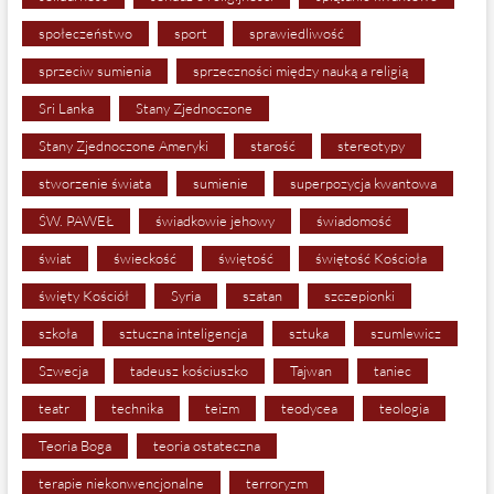
społeczeństwo
sport
sprawiedliwość
sprzeciw sumienia
sprzeczności między nauką a religią
Sri Lanka
Stany Zjednoczone
Stany Zjednoczone Ameryki
starość
stereotypy
stworzenie świata
sumienie
superpozycja kwantowa
ŚW. PAWEŁ
świadkowie jehowy
świadomość
świat
świeckość
świętość
świętość Kościoła
święty Kościół
Syria
szatan
szczepionki
szkoła
sztuczna inteligencja
sztuka
szumlewicz
Szwecja
tadeusz kościuszko
Tajwan
taniec
teatr
technika
teizm
teodycea
teologia
Teoria Boga
teoria ostateczna
terapie niekonwencjonalne
terroryzm