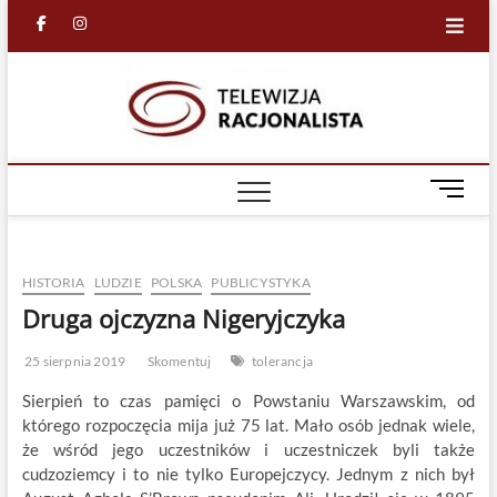
Skip
facebook
in
to
content
Racjona
RACJONALNA
TELEWIZJA
TV
M
e
n
u
HISTORIA
LUDZIE
POLSKA
PUBLICYSTYKA
B
u
Druga ojczyzna Nigeryjczyka
t
t
25 sierpnia 2019
Skomentuj
tolerancja
o
Sierpień to czas pamięci o Powstaniu Warszawskim, od
n
którego rozpoczęcia mija już 75 lat. Mało osób jednak wiele,
że wśród jego uczestników i uczestniczek byli także
cudzoziemcy i to nie tylko Europejczycy. Jednym z nich był