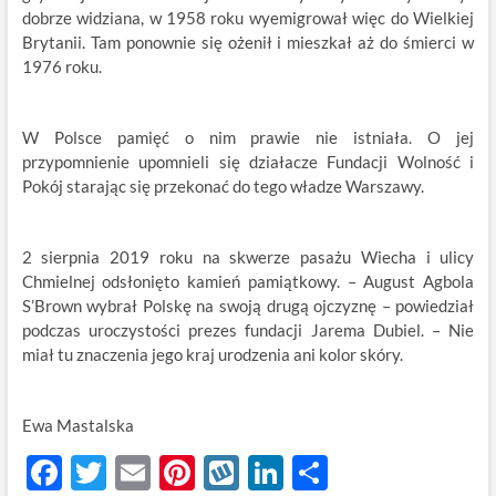
dobrze widziana, w 1958 roku wyemigrował więc do Wielkiej
Brytanii. Tam ponownie się ożenił i mieszkał aż do śmierci w
1976 roku.
W Polsce pamięć o nim prawie nie istniała. O jej
przypomnienie upomnieli się działacze Fundacji Wolność i
Pokój starając się przekonać do tego władze Warszawy.
2 sierpnia 2019 roku na skwerze pasażu Wiecha i ulicy
Chmielnej odsłonięto kamień pamiątkowy. – August Agbola
S’Brown wybrał Polskę na swoją drugą ojczyznę – powiedział
podczas uroczystości prezes fundacji Jarema Dubiel. – Nie
miał tu znaczenia jego kraj urodzenia ani kolor skóry.
Ewa Mastalska
F
T
E
Pi
W
Li
S