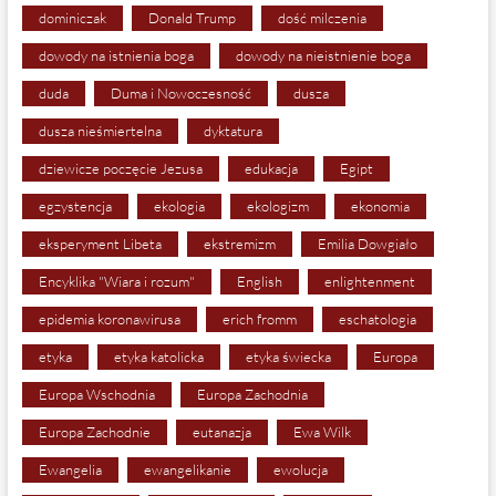
dominiczak
Donald Trump
dość milczenia
dowody na istnienia boga
dowody na nieistnienie boga
duda
Duma i Nowoczesność
dusza
dusza nieśmiertelna
dyktatura
dziewicze poczęcie Jezusa
edukacja
Egipt
egzystencja
ekologia
ekologizm
ekonomia
eksperyment Libeta
ekstremizm
Emilia Dowgiało
Encyklika "Wiara i rozum"
English
enlightenment
epidemia koronawirusa
erich fromm
eschatologia
etyka
etyka katolicka
etyka świecka
Europa
Europa Wschodnia
Europa Zachodnia
Europa Zachodnie
eutanazja
Ewa Wilk
Ewangelia
ewangelikanie
ewolucja