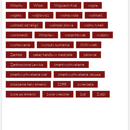
Włochy
Włosi
Wojciech Kral
wojna
wojsko
wójtowicz
wolna wola
wolność
wolność od religii
wolność słowa
wolny rynek
woroniecki
Wrocław
wszechświat
wybory
wychowanie
wyrzuty sumienia
XVIII wiek
Zachód
zakaz handlu w niedziele
zdrowie
Zjednoczona Lewica
zmartwychwstanie
zmartwychwstanie ciał
zmartwychwstanie Jezusa
znoszenie kary śmierci
ZSRR
zwierzęta
życie po śmierci
życie wieczne
żyd
Żydzi