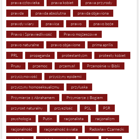
prawa człowieka
prawa kobiet
prawa przyrody
prawda
prawda absolutna
prawda objawiona
prawdy wiary
prawica
prawo
prawo boże
Prawo i Sprawiedliwość
Prawo mojżeszowe
prawo naturalne
prawo objawione
prima aprilis
PRL
propaganda
protestantyzm
protesty kobiet
Prusy
przemoc
przemysł
Przenośnie w Biblii
przyczynowość
przyczyny epidemii
przyczyny homoseksualizmu
przyłuska
Przymierze z Abrahamem
Przymierze z Bogiem
przyrost naturalny
przyszłość
PSL
PSR
psychologia
Putin
racjonalista
racjonalizm
racjonalność
racjonalność świata
Radosław Czarnecki