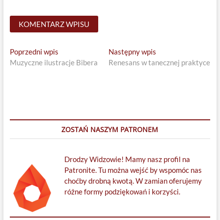
Nawigacja
Previous
Next
Poprzedni wpis
Następny wpis
post:
post:
Muzyczne ilustracje Bibera
Renesans w tanecznej praktyce
wpisu
ZOSTAŃ NASZYM PATRONEM
Drodzy Widzowie! Mamy nasz profil na
Patronite. Tu można wejść by wspomóc nas
choćby drobną kwotą. W zamian oferujemy
różne formy podziękowań i korzyści.