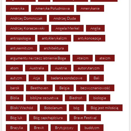
Ameryka
Ameryka Południowa
Amerykanie
Andrzej Dominiczak
Andrzej Duda
Andrzej Koraszewski
Angela Merkel
Anglia
antropologia
antyklerykalizm
antykoncepcja
antysemityzm
architektura
argumenty na rzecz istnienia Boga
Ateizm
ateizm
atom
Australia
Austria
autorytaryzm
autyzm
Azja
badania sondażowe
Bali
barok
Beethoven
Belgia
bezwyznaniowość
Biblia
biblijne oszustwa
Biedroń
biologia
Bliski Wschód
Bobolanum
bóg
Bóg jest miłością
Bóg luk
Bóg zapchajdziura
Brave Festival
Brazylia
Brexit
Brytyjczycy
buddyzm