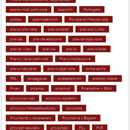
poprawność polityczna
populizm
Portugalia
postęp
postmodernizm
Powstanie Warszawskie
prawa człowieka
prawa kobiet
prawa przyrody
prawda
prawda absolutna
prawda objawiona
prawdy wiary
prawica
prawo
prawo boże
Prawo i Sprawiedliwość
Prawo mojżeszowe
prawo naturalne
prawo objawione
prima aprilis
PRL
propaganda
protestantyzm
protesty kobiet
Prusy
przemoc
przemysł
Przenośnie w Biblii
przyczynowość
przyczyny epidemii
przyczyny homoseksualizmu
przyłuska
Przymierze z Abrahamem
Przymierze z Bogiem
przyrost naturalny
przyszłość
PSL
PSR