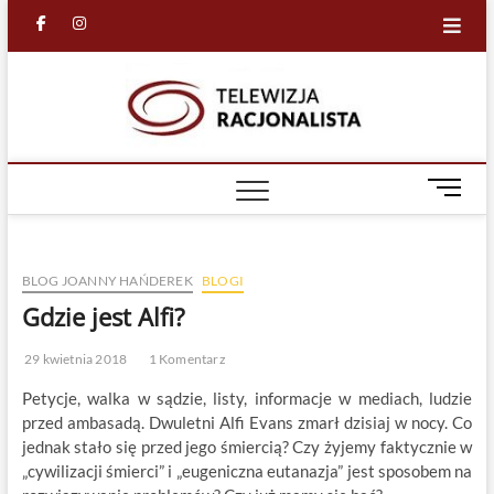
Skip
facebook
in
to
content
Racjona
RACJONALNA
TELEWIZJA
TV
M
e
n
u
BLOG JOANNY HAŃDEREK
BLOGI
B
u
Gdzie jest Alfi?
t
t
29 kwietnia 2018
1 Komentarz
o
Petycje, walka w sądzie, listy, informacje w mediach, ludzie
n
przed ambasadą. Dwuletni Alfi Evans zmarł dzisiaj w nocy. Co
jednak stało się przed jego śmiercią? Czy żyjemy faktycznie w
„cywilizacji śmierci” i „eugeniczna eutanazja” jest sposobem na