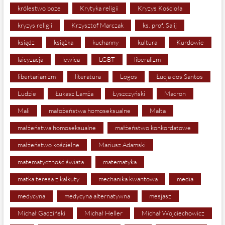
królestwo boze
Krytyka religii
Kryzys Kościoła
kryzys religii
Krzysztof Marczak
ks. prof. Salij
ksiądz
książka
kuchanny
kultura
Kurdowie
laicyzacja
lewica
LGBT
liberalizm
libertarianizm
literatura
Logos
Łucja dos Santos
Ludzie
Łukasz Lamża
Łyszczyński
Macron
Mali
małożeństwa homoseksualne
Malta
małżeństwa homoseksualne
małżeństwo konkordatowe
małżeństwo kościelne
Mariusz Adamski
matematyczność świata
matematyka
matka teresa z kalkuty
mechanika kwantowa
media
medycyna
medycyna alternatywna
mesjasz
Michał Gadziński
Michał Heller
Michał Wojciechowicz