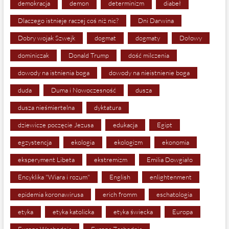
demokracja
demon
determinizm
diabeł
Dlaczego istnieje raczej coś niż nic?
Dni Darwina
Dobry wojak Szwejk
dogmat
dogmaty
Dołowy
dominiczak
Donald Trump
dość milczenia
dowody na istnienia boga
dowody na nieistnienie boga
duda
Duma i Nowoczesność
dusza
dusza nieśmiertelna
dyktatura
dziewicze poczęcie Jezusa
edukacja
Egipt
egzystencja
ekologia
ekologizm
ekonomia
eksperyment Libeta
ekstremizm
Emilia Dowgiało
Encyklika "Wiara i rozum"
English
enlightenment
epidemia koronawirusa
erich fromm
eschatologia
etyka
etyka katolicka
etyka świecka
Europa