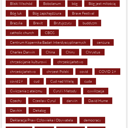
Bliski Wschód
Bobolanum
bóg
Bóg jest miłością
Bóg luk
Bóg zapchajdziura
Brave Festival
Brazylia
Brexit
Brytyjczycy
buddyzm
catholic church
CBOS
Centrum Kopernika Badań Interdyscyplinarnych
cenzura
Charles Darwin
China
Chiny
Chrystus
chrześcijanie kulturowi
chrześcijaństwo
chrześcjiaństwo
chrzest Polski
covid
COVID 19
covid19
cud
Cud nad Wisłą
cuda
Ćwiczenia z ateizmu
Cyryl i Metody
cywilizacja
Czechy
Czesław Cyrul
darwin
David Hume
Dawkin
Dekalog
Deklaracja Praw Człowieka i Obywatela
democracy