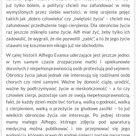
już tylko bólem, a politycy chcieli mu zafundować w imię
wymyślonych przez siebie wartości, w imię urojenia pojęć
takich jak „dobro człowieka” czy „świętość życia” – chcieli mu
zafundować przedłużenie tego cierpienia. Dla obrońców życia
raz jeszcze zniknęło samo życie. Alfi miał żyć, żeby tylko ich
zadowolić, że wygrali, że nie pozwolili „zabić”, a to że jego życie
stawało się koszmarem nikogo już nie obchodziło.
W całej historii Alfiego Evansa uderzające jest jeszcze jedno:
w tym samym czasie zrozpaczone matki i opiekunowie
dorosłych z niepełnosprawnością osób protestują pod sejmem.
Obrońcy życia jakoś jednak nie interesują się rodzinami osób
chorych czy nimi samymi. Ważne by donosić ciążę, urodzić,
ważne by podtrzymywać życie w nieskończoność – a to czy
człowiek cierpi, pozostaje sam ze swoją niepełnosprawnością,
fakt, że każdy dzień może być torturą, walką o godność, walką
z cierpieniem, walką o przeżycie za głodowe zasiłki – to już
wielkich obrońców życia nie interesuje. Po jednej stronie
mamy małego Alfiego, którego zdjęcia pod aparaturą
medyczną można publikować i nie przejmować się jego
godnością, którego prawo do godnej śmierci zostaje naruszone