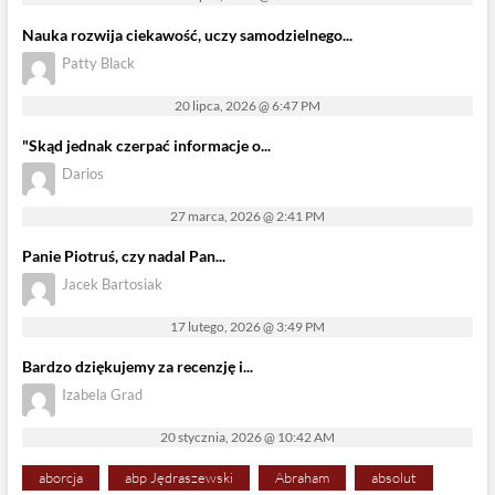
Nauka rozwija ciekawość, uczy samodzielnego...
Patty Black
20 lipca, 2026 @ 6:47 PM
"Skąd jednak czerpać informacje o...
Darios
27 marca, 2026 @ 2:41 PM
Panie Piotruś, czy nadal Pan...
Jacek Bartosiak
17 lutego, 2026 @ 3:49 PM
Bardzo dziękujemy za recenzję i...
Izabela Grad
20 stycznia, 2026 @ 10:42 AM
aborcja
abp Jędraszewski
Abraham
absolut