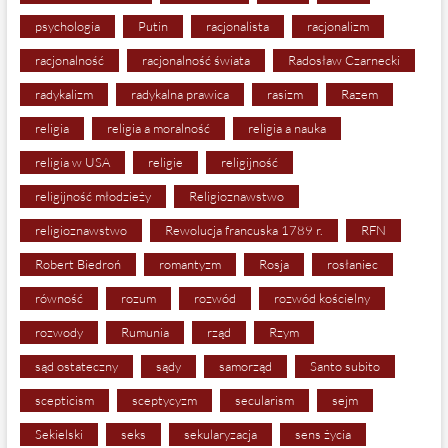
psychologia
Putin
racjonalista
racjonalizm
racjonalność
racjonalność świata
Radosław Czarnecki
radykalizm
radykalna prawica
rasizm
Razem
religia
religia a moralność
religia a nauka
religia w USA
religie
religijność
religijność młodzieży
Religioznawstwo
religioznawstwo
Rewolucja francuska 1789 r.
RFN
Robert Biedroń
romantyzm
Rosja
rosłaniec
równość
rozum
rozwód
rozwód kościelny
rozwody
Rumunia
rząd
Rzym
sąd ostateczny
sądy
samorząd
Santo subito
scepticism
sceptycyzm
secularism
sejm
Sekielski
seks
sekularyzacja
sens życia