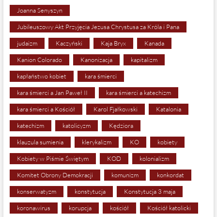
Joanna Senyszyn
Jubileuszowy Akt Przyjęcia Jezusa Chrystusa za Króla i Pana
judaizm
Kaczyński
Kaja Bryx
Kanada
Kanion Colorado
Kanonizacja
kapitalizm
kapłaństwo kobiet
kara śmierci
kara śmierci a Jan Paweł II
kara śmierci a katechizm
kara śmierci a Kościół
Karol Fjałkowski
Katalonia
katechizm
katolicyzm
Kędziora
klauzula sumienia
klerykalizm
KO
kobiety
Kobiety w Piśmie Świętym
KOD
kolonializm
Komitet Obrony Demokracji
komunizm
konkordat
konserwatyzm
konstytucja
Konstytucja 3 maja
koronawirus
korupcja
kościół
Kościół katolicki