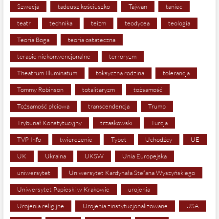
Szwecja
tadeusz kościuszko
Tajwan
taniec
teatr
technika
teizm
teodycea
teologia
Teoria Boga
teoria ostateczna
terapie niekonwencjonalne
terroryzm
Theatrum Illuminatum
toksyczna rodzina
tolerancja
Tommy Robinson
totalitaryzm
tożsamość
Tożsamość płciowa
transcendencja
Trump
Trybunał Konstytucyjny
trzaskowski
Turcja
TVP Info
twierdzenie
Tybet
Uchodźcy
UE
UK
Ukraina
UKSW
Unia Europejska
uniwersytet
Uniwersytet Kardynała Stefana Wyszyńskiego
Uniwersytet Papieski w Krakowie
urojenia
Urojenia religijne
Urojenia zinstytucjonalizowane
USA