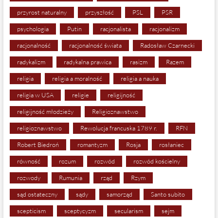
przyrost naturalny
przyszłość
PSL
PSR
psychologia
Putin
racjonalista
racjonalizm
racjonalność
racjonalność świata
Radosław Czarnecki
radykalizm
radykalna prawica
rasizm
Razem
religia
religia a moralność
religia a nauka
religia w USA
religie
religijność
religijność młodzieży
Religioznawstwo
religioznawstwo
Rewolucja francuska 1789 r.
RFN
Robert Biedroń
romantyzm
Rosja
rosłaniec
równość
rozum
rozwód
rozwód kościelny
rozwody
Rumunia
rząd
Rzym
sąd ostateczny
sądy
samorząd
Santo subito
scepticism
sceptycyzm
secularism
sejm