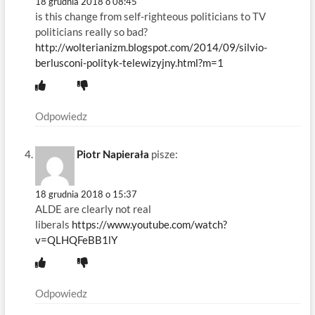
18 grudnia 2018 o 08:45
is this change from self-righteous politicians to TV
politicians really so bad?
http://wolterianizm.blogspot.com/2014/09/silvio-
berlusconi-polityk-telewizyjny.html?m=1
Odpowiedz
Piotr Napierała
pisze:
18 grudnia 2018 o 15:37
ALDE are clearly not real
liberals
https://www.youtube.com/watch?
v=QLHQFeBB1lY
Odpowiedz