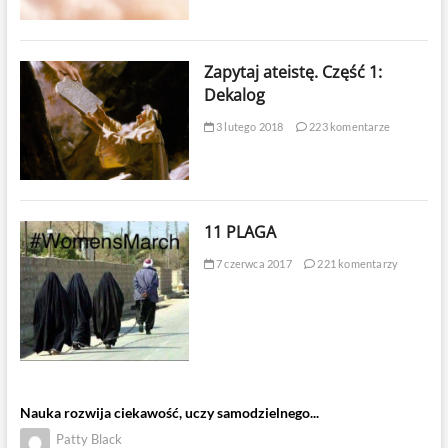
Zapytaj ateistę. Część 1:
Dekalog
3 lutego 2018
223 komentarze
11 PLAGA
7 czerwca 2017
221 komentarzy
Nauka rozwija ciekawość, uczy samodzielnego...
Patty Black