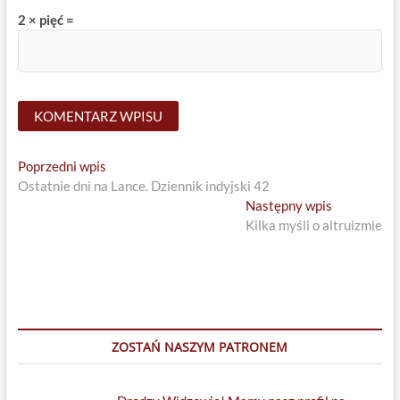
2 × pięć =
Nawigacja
Previous
Poprzedni wpis
post:
Ostatnie dni na Lance. Dziennik indyjski 42
wpisu
Next
Następny wpis
post:
Kilka myśli o altruizmie
ZOSTAŃ NASZYM PATRONEM