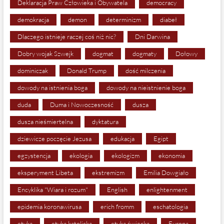
Deklaracja Praw Człowieka i Obywatela
democracy
demokracja
demon
determinizm
diabeł
Dlaczego istnieje raczej coś niż nic?
Dni Darwina
Dobry wojak Szwejk
dogmat
dogmaty
Dołowy
dominiczak
Donald Trump
dość milczenia
dowody na istnienia boga
dowody na nieistnienie boga
duda
Duma i Nowoczesność
dusza
dusza nieśmiertelna
dyktatura
dziewicze poczęcie Jezusa
edukacja
Egipt
egzystencja
ekologia
ekologizm
ekonomia
eksperyment Libeta
ekstremizm
Emilia Dowgiało
Encyklika "Wiara i rozum"
English
enlightenment
epidemia koronawirusa
erich fromm
eschatologia
etyka
etyka katolicka
etyka świecka
Europa