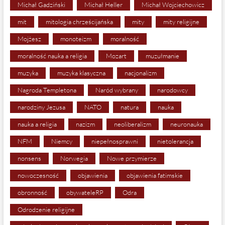
Michał Gadziński
Michał Heller
Michał Wojciechowicz
mit
mitologia chrześcijańska
mity
mity religijne
Mojżesz
monoteizm
moralność
moralność nauka a religia
Mozart
muzułmanie
muzyka
muzyka klasyczna
nacjonalizm
Nagroda Templetona
Naród wybrany
narodowcy
narodziny Jezusa
NATO
natura
nauka
nauka a religia
nazizm
neoliberalizm
neuronauka
NFM
Niemcy
niepełnosprawni
nietolerancja
nonsens
Norwegia
Nowe przymierze
nowoczesność
objawienia
objawienia fatimskie
obronność
obywateleRP
Odra
Odrodzenie religijne