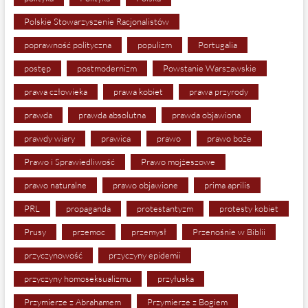
Polskie Stowarzyszenie Racjonalistów
poprawność polityczna
populizm
Portugalia
postęp
postmodernizm
Powstanie Warszawskie
prawa człowieka
prawa kobiet
prawa przyrody
prawda
prawda absolutna
prawda objawiona
prawdy wiary
prawica
prawo
prawo boże
Prawo i Sprawiedliwość
Prawo mojżeszowe
prawo naturalne
prawo objawione
prima aprilis
PRL
propaganda
protestantyzm
protesty kobiet
Prusy
przemoc
przemysł
Przenośnie w Biblii
przyczynowość
przyczyny epidemii
przyczyny homoseksualizmu
przyłuska
Przymierze z Abrahamem
Przymierze z Bogiem