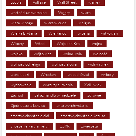
utopia
Voltaire
Wall Street
waniek
wartości uniwersalne
Węgry
wiara
wiara w boga
wiara w cuda
wielgus
Wielka Brytania
Wielkanoc
wiosna
witkowski
Włochy
Włosi
Wojciech Kral
wojna
wojsko
wójtowicz
wolna wola
wolność
wolność od religii
wolność słowa
wolny rynek
woroniecki
Wrocław
wszechświat
wybory
wychowanie
wyrzuty sumienia
XVIII wiek
Zachód
zakaz handlu w niedziele
zdrowie
Zjednoczona Lewica
zmartwychwstanie
zmartwychwstanie ciał
zmartwychwstanie Jezusa
znoszenie kary śmierci
ZSRR
zwierzęta