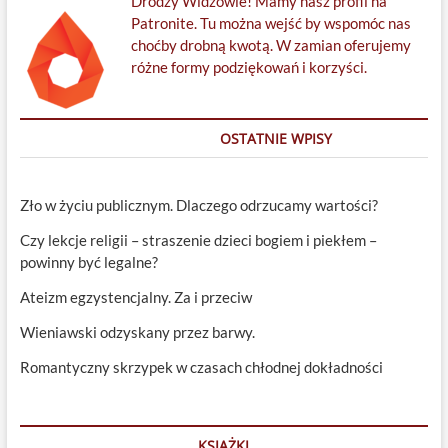
Drodzy Widzowie! Mamy nasz profil na
Patronite. Tu można wejść by wspomóc nas
choćby drobną kwotą. W zamian oferujemy
różne formy podziękowań i korzyści.
OSTATNIE WPISY
Zło w życiu publicznym. Dlaczego odrzucamy wartości?
Czy lekcje religii – straszenie dzieci bogiem i piekłem –
powinny być legalne?
Ateizm egzystencjalny. Za i przeciw
Wieniawski odzyskany przez barwy.
Romantyczny skrzypek w czasach chłodnej dokładności
KSIĄŻKI