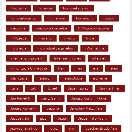
Hiszpania
Holandia
homoseksualiści
homoseksualizm
humanism
humanizm
humor
ideologia
ideologia kościelna
II Wojna Światowa
III Rzesza
imigranci
in vitro
Indie
Indonezja
indywidualizacja religii
informatyka
inteligentny projekt
Inter insigniores
internet
intronizacja Chrystusa
Irak
Iran
isis
islam
islamizacja
islamizm
islamofobia
istnienie
Italia
Italy
Izrael
Jacek Tabisz
Jan Hartman
Jan Paweł II
Jan z Gamli
Janusz Korwin Mikke
Janusz Kowalik
Japonia
Jarosław Kaczyński
Jażdżewski
jazz
Jezus
Jezus historyczny
językoznawstwo
jidysz
jinx
Joachim Brudziński