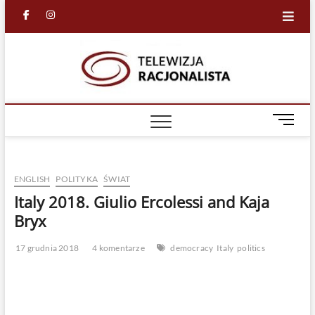
Skip
facebook
in
to
content
Racjona
RACJONALNA
TELEWIZJA
TV
M
e
n
u
ENGLISH
POLITYKA
ŚWIAT
B
u
Italy 2018. Giulio Ercolessi and Kaja
t
Bryx
t
o
17 grudnia 2018
4 komentarze
democracy
Italy
politics
n