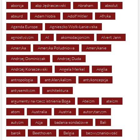
aborcja
abp Jędraszewski
Abraham
absolut
absurd
Adam Nobis
Adolf Hitler
Afryka
Agenda Europe
Agnieszko Wołk-Łaniewska
agnostycyzm
AI
akomodacjonizm
Alvert Jann
Ameryka
Ameryka Południowa
Amerykanie
Andrzej Dominiczak
Andrzej Duda
Andrzej Koraszewski
Angela Merkel
Anglia
antropologia
antyklerykalizm
antykoncepcja
antysemityzm
architektura
argumenty na rzecz istnienia Boga
Ateizm
ateizm
atom
Australia
Austria
autorytaryzm
autyzm
Azja
badania sondażowe
Bali
barok
Beethoven
Belgia
bezwyznaniowość