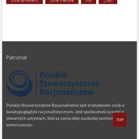
życie po śmierci
życie wieczne
żyd
Żydzi
Patronat
Polskie Stowarzyszenie Racjonalistów jest zrzeszeniem osób o
światopoglądzie racjonalistycznym. Jest społecznością ludzi o
otwartych umysłach, którzy cenią ideę osobistej wolności i
TOP
samorozwoju.