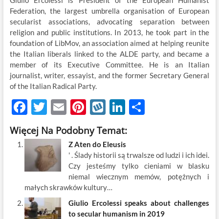
Giulio Ercolessi is President of the European Humanist
Federation, the largest umbrella organisation of European
secularist associations, advocating separation between
religion and public institutions. In 2013, he took part in the
foundation of LibMov, an association aimed at helping reunite
the Italian liberals linked to the ALDE party, and became a
member of its Executive Committee. He is an Italian
journalist, writer, essayist, and the former Secretary General
of the Italian Radical Party.
F
T
E
Pi
W
Li
S
ac
w
m
nt
y
n
h
Więcej Na Podobny Temat:
e
itt
ail
er
k
k
ar
Z Aten do Eleusis
b
er
es
o
e
e
' . Ślady historii są trwalsze od ludzi i ich idei.
o
t
p
dI
Czy jesteśmy tylko cieniami w blasku
niemal wiecznym memów, potężnych i
o
n
małych skrawków kultury…
k
Giulio Ercolessi speaks about challenges
to secular humanism in 2019