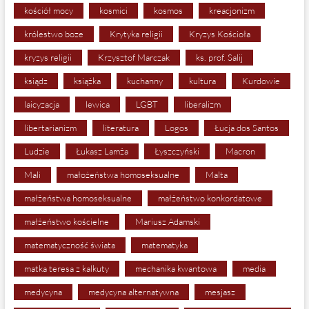
kościół mocy
kosmici
kosmos
kreacjonizm
królestwo boze
Krytyka religii
Kryzys Kościoła
kryzys religii
Krzysztof Marczak
ks. prof. Salij
ksiądz
książka
kuchanny
kultura
Kurdowie
laicyzacja
lewica
LGBT
liberalizm
libertarianizm
literatura
Logos
Łucja dos Santos
Ludzie
Łukasz Lamża
Łyszczyński
Macron
Mali
małożeństwa homoseksualne
Malta
małżeństwa homoseksualne
małżeństwo konkordatowe
małżeństwo kościelne
Mariusz Adamski
matematyczność świata
matematyka
matka teresa z kalkuty
mechanika kwantowa
media
medycyna
medycyna alternatywna
mesjasz