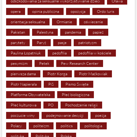
odszkodowania za seksualne wykorzystywanie dzieci
Oława
opera
opinia publiczna
opozycja
Ordo Iuris
orientacja seksualna
Ormianie
oświecenie
Pakistan
Palestyna
pandemia
papież
parytety
Paryż
pasje
patriotyzm
Paulina Łopatniuk
pedofilia
pedofilia w kościele
pesymizm
Petek
Pew Research Center
pierwsza dama
Piotr Korga
Piotr Maćkowiak
Piotr Napierała
PiS
Pismo Święte
Platforma Obywatelska
Płeć biologiczna
Płeć kulturowa
PO
Pochodzenie religii
poczucie winy
podejmowanie decyzji
poezja
Polacy
politeizm
politics
politologia
polityka
Polityka
Polska