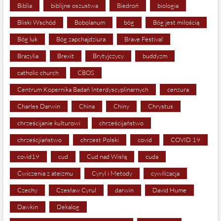
Biblia
biblijne oszustwa
Biedroń
biologia
Bliski Wschód
Bobolanum
bóg
Bóg jest miłością
Bóg luk
Bóg zapchajdziura
Brave Festival
Brazylia
Brexit
Brytyjczycy
buddyzm
catholic church
CBOS
Centrum Kopernika Badań Interdyscyplinarnych
cenzura
Charles Darwin
China
Chiny
Chrystus
chrześcijanie kulturowi
chrześcijaństwo
chrześcjiaństwo
chrzest Polski
covid
COVID 19
covid19
cud
Cud nad Wisłą
cuda
Ćwiczenia z ateizmu
Cyryl i Metody
cywilizacja
Czechy
Czesław Cyrul
darwin
David Hume
Dawkin
Dekalog