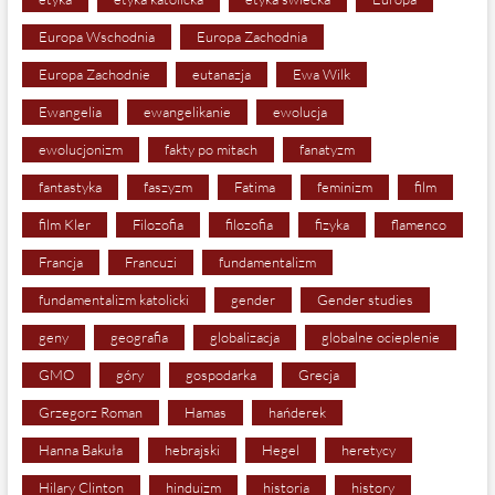
Europa Wschodnia
Europa Zachodnia
Europa Zachodnie
eutanazja
Ewa Wilk
Ewangelia
ewangelikanie
ewolucja
ewolucjonizm
fakty po mitach
fanatyzm
fantastyka
faszyzm
Fatima
feminizm
film
film Kler
Filozofia
filozofia
fizyka
flamenco
Francja
Francuzi
fundamentalizm
fundamentalizm katolicki
gender
Gender studies
geny
geografia
globalizacja
globalne ocieplenie
GMO
góry
gospodarka
Grecja
Grzegorz Roman
Hamas
hańderek
Hanna Bakuła
hebrajski
Hegel
heretycy
Hilary Clinton
hinduizm
historia
history