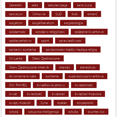
Sekielski
seks
sekularyzacja
sens życia
senyszyn
Sikhowie
SLD
ślub
śmierć
socjalizm
socjalliberalizm
socjobiologia
solidarność
sondaż o religijności
splątanie kwantowe
społeczeństwo
sport
sprawiedliwość
sprzeciw sumienia
sprzeczności między nauką a religią
Sri Lanka
Stany Zjednoczone
Stany Zjednoczone Ameryki
starość
stereotypy
stworzenie świata
sumienie
superpozycja kwantowa
ŚW. PAWEŁ
świadkowie jehowy
świadomość
świat
świeckość
świętość
świętość Kościoła
święty Kościół
Syria
szatan
szczepionki
szkoła
sztuczna inteligencja
sztuka
szumlewicz