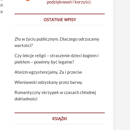
podziękowań i korzyści.
ań
la
OSTATNIE WPISY
Zło w życiu publicznym. Dlaczego odrzucamy
wartości?
Czy lekcje religii – straszenie dzieci bogiem i
piekłem – powinny być legalne?
Ateizm egzystencjalny. Za i przeciw
Wieniawski odzyskany przez barwy.
Romantyczny skrzypek w czasach chłodnej
dokładności
KSIĄŻKI