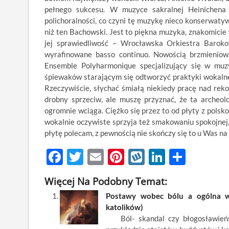
pełnego sukcesu. W muzyce sakralnej Heinichena
polichoralności, co czyni tę muzykę nieco konserwatyw
niż ten Bachowski. Jest to piękna muzyka, znakomici
jej sprawiedliwość – Wrocławska Orkiestra Barokow
wyrafinowane basso continuo. Nowością brzmieniow
Ensemble Polyharmonique specjalizujący się w muz
śpiewaków starającym się odtworzyć praktyki wokalne
Rzeczywiście, słychać śmiałą niekiedy pracę nad rek
drobny sprzeciw, ale muszę przyznać, że ta archeol
ogromnie wciąga. Ciężko się przez to od płyty z pols
wokalnie oczywiste sprzyja też smakowaniu spokojnej,
płytę polecam, z pewnością nie skończy się to u Was 
F
T
E
Pi
W
Li
S
ac
w
m
nt
y
n
h
Więcej Na Podobny Temat:
e
itt
ail
er
k
k
ar
Postawy wobec bólu a ogólna wiz
b
er
es
o
e
e
katolików)
o
t
p
dI
Ból- skandal czy błogosławieńst