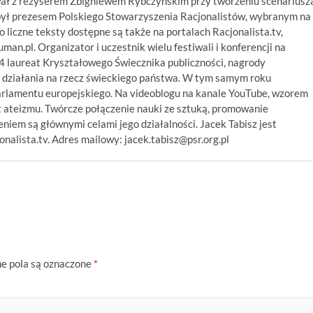
wał z reżyserem Zbigniewem Rybczyńskim przy tworzeniu scenariusz
był prezesem Polskiego Stowarzyszenia Racjonalistów, wybranym na
 liczne teksty dostępne są także na portalach Racjonalista.tv,
numan.pl. Organizator i uczestnik wielu festiwali i konferencji na
14 laureat Kryształowego Świecznika publiczności, nagrody
 działania na rzecz świeckiego państwa. W tym samym roku
arlamentu europejskiego. Na videoblogu na kanale YouTube, wzorem
 ateizmu. Twórcze połączenie nauki ze sztuką, promowanie
niem są głównymi celami jego działalności. Jacek Tabisz jest
alista.tv. Adres mailowy: jacek.tabisz@psr.org.pl
 pola są oznaczone
*