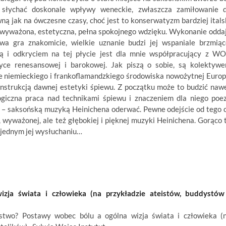
 słychać doskonale wpływy weneckie, zwłaszcza zamiłowanie 
ną jak na ówczesne czasy, choć jest to konserwatyzm bardziej itals
e wyważona, estetyczna, pełna spokojnego wdzięku. Wykonanie odda
a gra znakomicie, wielkie uznanie budzi jej wspaniale brzmiąc
ą i odkryciem na tej płycie jest dla mnie współpracujący z W
yce renesansowej i barokowej. Jak piszą o sobie, są kolektyw
 niemieckiego i frankoflamandzkiego środowiska nowożytnej Europ
onstrukcją dawnej estetyki śpiewu. Z początku może to budzić naw
ogiczna praca nad technikami śpiewu i znaczeniem dla niego poez
ko – saksońską muzyką Heinichena oderwać. Pewne odejście od tego 
 wyważonej, ale też głębokiej i pięknej muzyki Heinichena. Gorąco 
na jednym jej wysłuchaniu…
ja świata i człowieka (na przykładzie ateistów, buddystów
wo? Postawy wobec bólu a ogólna wizja świata i człowieka (