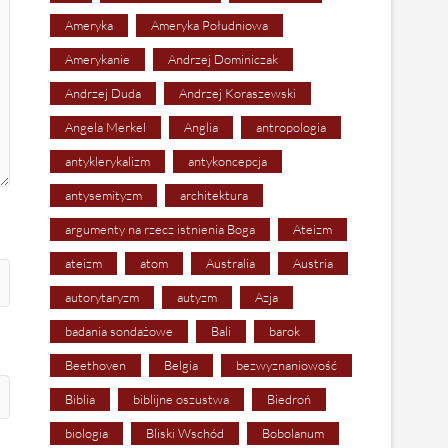
Ameryka
Ameryka Południowa
Amerykanie
Andrzej Dominiczak
Andrzej Duda
Andrzej Koraszewski
Angela Merkel
Anglia
antropologia
antyklerykalizm
antykoncepcja
antysemityzm
architektura
argumenty na rzecz istnienia Boga
Ateizm
ateizm
atom
Australia
Austria
autorytaryzm
autyzm
Azja
badania sondażowe
Bali
barok
Beethoven
Belgia
bezwyznaniowość
Biblia
biblijne oszustwa
Biedroń
biologia
Bliski Wschód
Bobolanum