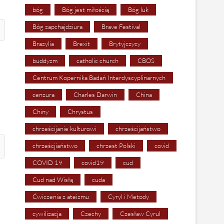
bóg
Bóg jest miłością
Bóg luk
Bóg zapchajdziura
Brave Festival
Brazylia
Brexit
Brytyjczycy
buddyzm
catholic church
CBOS
Centrum Kopernika Badań Interdyscyplinarnych
cenzura
Charles Darwin
China
Chiny
Chrystus
chrześcijanie kulturowi
chrześcijaństwo
chrześcjiaństwo
chrzest Polski
covid
COVID 19
covid19
cud
Cud nad Wisłą
cuda
Ćwiczenia z ateizmu
Cyryl i Metody
cywilizacja
Czechy
Czesław Cyrul