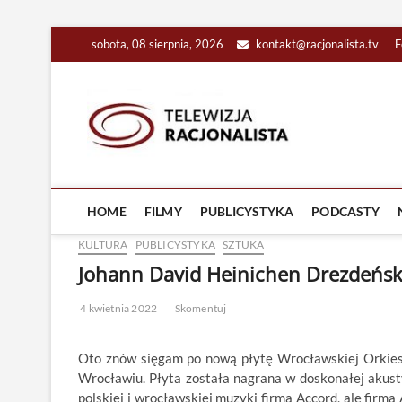
Skip
sobota, 08 sierpnia, 2026
kontakt@racjonalista.tv
F
to
content
Racjona
RACJONALNA TELEW
HOME
FILMY
PUBLICYSTYKA
PODCASTY
KULTURA
PUBLICYSTYKA
SZTUKA
Johann David Heinichen Drezdeńskie
4 kwietnia 2022
Skomentuj
Oto znów sięgam po nową płytę Wrocławskiej Orkie
Wrocławiu. Płyta została nagrana w doskonałej akust
polskiej i wrocławskiej muzyki firma Accord, ale firm