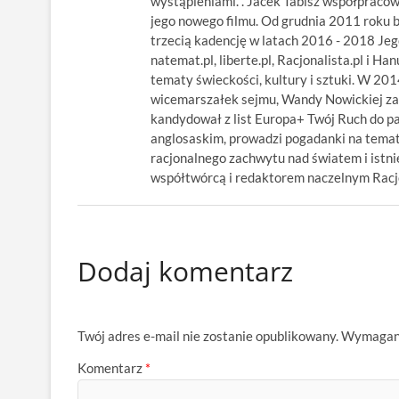
wystąpieniami. . Jacek Tabisz współpraco
jego nowego filmu. Od grudnia 2011 roku 
trzecią kadencję w latach 2016 - 2018 Jego
natemat.pl, liberte.pl, Racjonalista.pl i Ha
tematy świeckości, kultury i sztuki. W 20
wicemarszałek sejmu, Wandy Nowickiej za
kandydował z list Europa+ Twój Ruch do p
anglosaskim, prowadzi pogadanki na temat
racjonalnego zachwytu nad światem i istnie
współtwórcą i redaktorem naczelnym Racjon
Dodaj komentarz
Twój adres e-mail nie zostanie opublikowany.
Wymagane
Komentarz
*