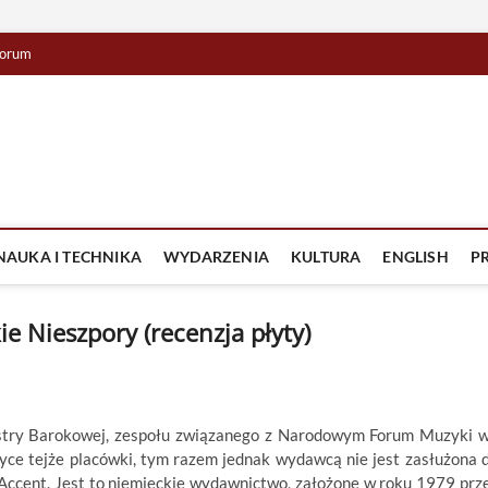
orum
lista TV
IZJA
NAUKA I TECHNIKA
WYDARZENIA
KULTURA
ENGLISH
P
 Nieszpory (recenzja płyty)
stry Barokowej, zespołu związanego z Narodowym Forum Muzyki 
yce tejże placówki, tym razem jednak wydawcą nie jest zasłużona 
a Accent. Jest to niemieckie wydawnictwo, założone w roku 1979 prz