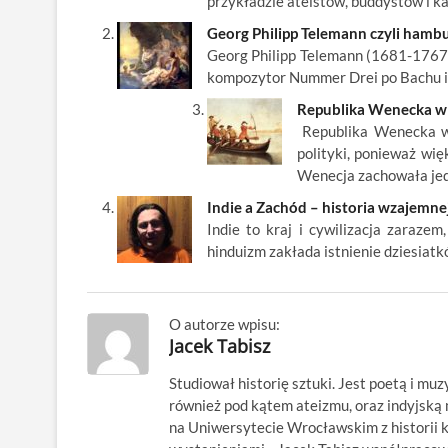
przykładzie ateistów, buddystów i k
o
n
Georg Philipp Telemann czyli hambu
k
Georg Philipp Telemann (1681-1767),
kompozytor Nummer Drei po Bachu i 
Republika Wenecka w 
Republika Wenecka w 
polityki, ponieważ wię
Wenecja zachowała j
Indie a Zachód – historia wzajemnej
Indie to kraj i cywilizacja zaraze
hinduizm zakłada istnienie dziesiat
O autorze wpisu:
Jacek Tabisz
Studiował historię sztuki. Jest poetą i muz
również pod kątem ateizmu, oraz indyjsk
na Uniwersytecie Wrocławskim z historii kl