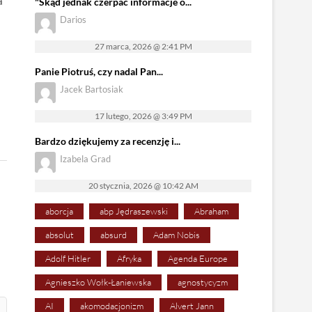
a
"Skąd jednak czerpać informacje o...
Darios
27 marca, 2026 @ 2:41 PM
Panie Piotruś, czy nadal Pan...
Jacek Bartosiak
17 lutego, 2026 @ 3:49 PM
Bardzo dziękujemy za recenzję i...
Izabela Grad
20 stycznia, 2026 @ 10:42 AM
aborcja
abp Jędraszewski
Abraham
absolut
absurd
Adam Nobis
Adolf Hitler
Afryka
Agenda Europe
Agnieszko Wołk-Łaniewska
agnostycyzm
AI
akomodacjonizm
Alvert Jann