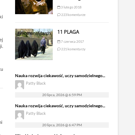
3 lutego 2018
223 komentarze
ki
11 PLAGA
ej
7 czerwca 2017
i.
221 komentarzy
cu
Nauka rozwija ciekawość, uczy samodzielnego...
Patty Black
20 lipca, 2026 @ 6:59 PM
Nauka rozwija ciekawość, uczy samodzielnego...
Patty Black
mi
20 lipca, 2026 @ 6:47 PM