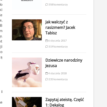
do
358 komentarzy
ki
je
e,
Jak walczyć z
OB
rasizmem? Jacek
em
Tabisz
y.
6 stycznia 2017
et
ji
319 komentarzy
co
tą
Dziewicze narodziny
Jezusa
4 stycznia 2018
235 komentarzy
 i
Zapytaj ateistę. Część
na
1: Dekalog