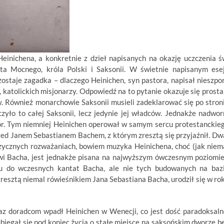
inichena, a konkretnie z dzieł napisanych na okazję uczczenia ś
a Mocnego, króla Polski i Saksonii. W świetnie napisanym ese
taje zagadka – dlaczego Heinichen, syn pastora, napisał nieszpo
katolickich misjonarzy. Odpowiedź na to pytanie okazuje się prosta
 Również monarchowie Saksonii musieli zadeklarować się po stron
zyło to całej Saksonii, lecz jedynie jej władców. Jednakże nadwor
ór. Tym niemniej Heinichen operował w samym sercu protestanckie
ed Janem Sebastianem Bachem, z którym zresztą się przyjaźnił. Dw
zycznych rozważaniach, bowiem muzyka Heinichena, choć (jak niem
wi Bacha, jest jednakże pisana na najwyższym ówczesnym poziomie
u do wczesnych kantat Bacha, ale nie tych budowanych na baz
resztą niemal rówieśnikiem Jana Sebastiana Bacha, urodził się w ro
z doradcom wpadł Heinichen w Wenecji, co jest dość paradoksaln
biegał się pod koniec życia o stałe miejsce na saksońskim dworze b