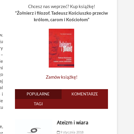
Chcesz nas weprzeć? Kup książkę!
"Żołnierz i filozof. Tadeusz Kościuszko przeciw
królom, carom i Kościołom”
w.
ju
ry
 –
ie
ni
go
Zamów książkę!
aj
al
 i
POPULARNE
KOMENTARZE
ie
TAGI
ku
Ateizm i wiara
e,
ez
9 stycznia 2018