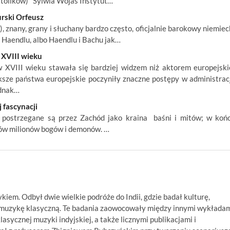
atolików) Sylwia Wojas Instytut…
rski Orfeusz
 znany, grany i słuchany bardzo często, oficjalnie barokowy niemiec
Haendlu, albo Haendlu i Bachu jak…
XVIII wieku
XVIII wieku stawała się bardziej widzem niż aktorem europejski
ksze państwa europejskie poczyniły znaczne postępy w administracj
ednak…
 fascynacji
m, postrzegane są przez Zachód jako kraina baśni i mitów; w koń
ków milionów bogów i demonów. …
ykiem. Odbył dwie wielkie podróże do Indii, gdzie badał kulturę,
ą muzykę klasyczną. Te badania zaowocowały między innymi wykłada
asycznej muzyki indyjskiej, a także licznymi publikacjami i