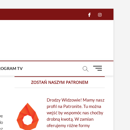
facebook
in
M
ROGRAM TV
e
n
ZOSTAŃ NASZYM PATRONEM
u
B
Drodzy Widzowie! Mamy nasz
u
profil na Patronite. Tu można
t
wejść by wspomóc nas choćby
t
we
drobną kwotą. W zamian
o
do
oferujemy różne formy
n
ez