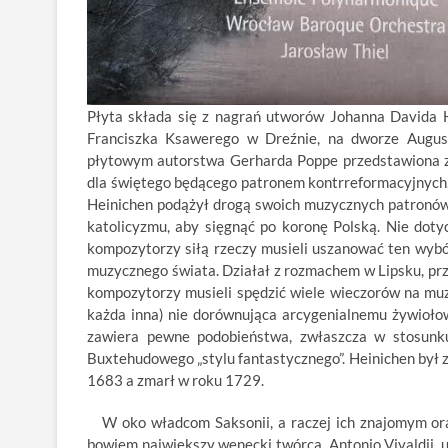
Płyta składa się z nagrań utworów Johanna Davida He
Franciszka Ksawerego w Dreźnie, na dworze August
płytowym autorstwa Gerharda Poppe przedstawiona zos
dla świętego będącego patronem kontrreformacyjnych, 
Heinichen podążył drogą swoich muzycznych patronów.
katolicyzmu, aby sięgnąć po koronę Polską. Nie dotyc
kompozytorzy siłą rzeczy musieli uszanować ten wyb
muzycznego świata. Działał z rozmachem w Lipsku, prz
kompozytorzy musieli spędzić wiele wieczorów na mu
każda inna) nie dorównująca arcygenialnemu żywioło
zawiera pewne podobieństwa, zwłaszcza w stosunk
Buxtehudowego „stylu fantastycznego”. Heinichen był z
1683 a zmarł w roku 1729.
W oko władcom Saksonii, a raczej ich znajomym ora
bowiem największy wenecki twórca, Antonio Vivaldii, u