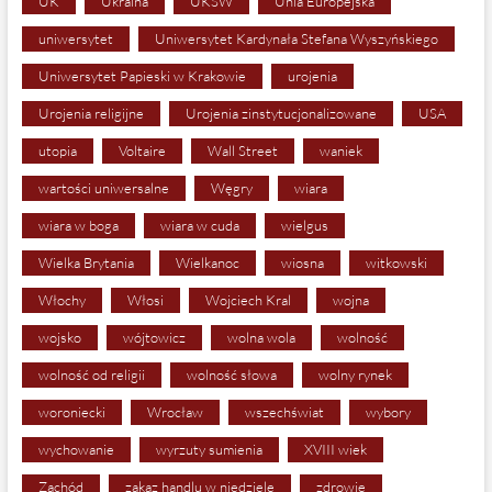
UK
Ukraina
UKSW
Unia Europejska
uniwersytet
Uniwersytet Kardynała Stefana Wyszyńskiego
Uniwersytet Papieski w Krakowie
urojenia
Urojenia religijne
Urojenia zinstytucjonalizowane
USA
utopia
Voltaire
Wall Street
waniek
wartości uniwersalne
Węgry
wiara
wiara w boga
wiara w cuda
wielgus
Wielka Brytania
Wielkanoc
wiosna
witkowski
Włochy
Włosi
Wojciech Kral
wojna
wojsko
wójtowicz
wolna wola
wolność
wolność od religii
wolność słowa
wolny rynek
woroniecki
Wrocław
wszechświat
wybory
wychowanie
wyrzuty sumienia
XVIII wiek
Zachód
zakaz handlu w niedziele
zdrowie