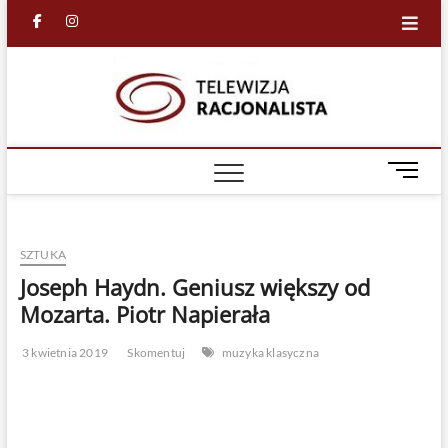
Skip
facebook
in
to
content
Racjona
RACJONALNA
TELEWIZJA
TV
M
e
n
u
SZTUKA
B
u
Joseph Haydn. Geniusz większy od
t
Mozarta. Piotr Napierała
t
o
3 kwietnia 2019
Skomentuj
muzyka klasyczna
n