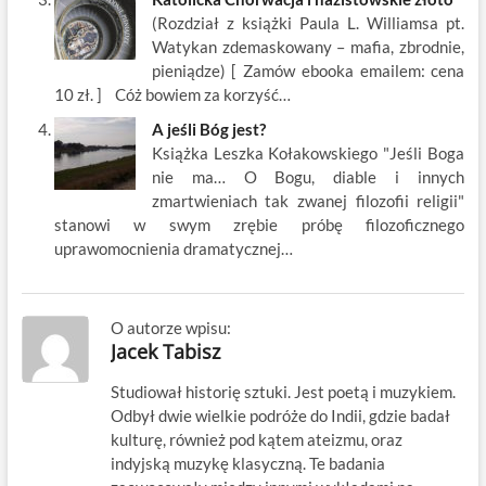
(Rozdział z książki Paula L. Williamsa pt.
Watykan zdemaskowany – mafia, zbrodnie,
pieniądze) [ Zamów ebooka emailem: cena
10 zł. ] Cóż bowiem za korzyść…
A jeśli Bóg jest?
Książka Leszka Kołakowskiego "Jeśli Boga
nie ma… O Bogu, diable i innych
zmartwieniach tak zwanej filozofii religii"
stanowi w swym zrębie próbę filozoficznego
uprawomocnienia dramatycznej…
O autorze wpisu:
Jacek Tabisz
Studiował historię sztuki. Jest poetą i muzykiem.
Odbył dwie wielkie podróże do Indii, gdzie badał
kulturę, również pod kątem ateizmu, oraz
indyjską muzykę klasyczną. Te badania