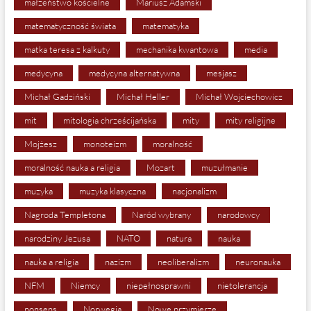
małżeństwo kościelne
Mariusz Adamski
matematyczność świata
matematyka
matka teresa z kalkuty
mechanika kwantowa
media
medycyna
medycyna alternatywna
mesjasz
Michał Gadziński
Michał Heller
Michał Wojciechowicz
mit
mitologia chrześcijańska
mity
mity religijne
Mojżesz
monoteizm
moralność
moralność nauka a religia
Mozart
muzułmanie
muzyka
muzyka klasyczna
nacjonalizm
Nagroda Templetona
Naród wybrany
narodowcy
narodziny Jezusa
NATO
natura
nauka
nauka a religia
nazizm
neoliberalizm
neuronauka
NFM
Niemcy
niepełnosprawni
nietolerancja
nonsens
Norwegia
Nowe przymierze