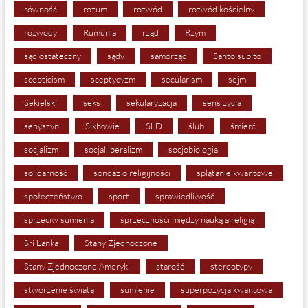
równość
rozum
rozwód
rozwód kościelny
rozwody
Rumunia
rząd
Rzym
sąd ostateczny
sądy
samorząd
Santo subito
scepticism
sceptycyzm
secularism
sejm
Sekielski
seks
sekularyzacja
sens życia
senyszyn
Sikhowie
SLD
ślub
śmierć
socjalizm
socjalliberalizm
socjobiologia
solidarność
sondaż o religijności
splątanie kwantowe
społeczeństwo
sport
sprawiedliwość
sprzeciw sumienia
sprzeczności między nauką a religią
Sri Lanka
Stany Zjednoczone
Stany Zjednoczone Ameryki
starość
stereotypy
stworzenie świata
sumienie
superpozycja kwantowa