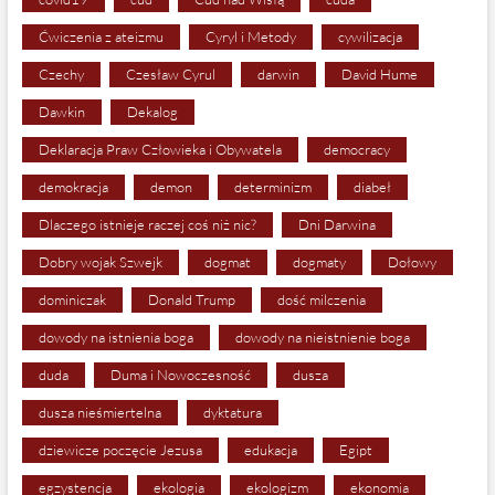
Ćwiczenia z ateizmu
Cyryl i Metody
cywilizacja
Czechy
Czesław Cyrul
darwin
David Hume
Dawkin
Dekalog
Deklaracja Praw Człowieka i Obywatela
democracy
demokracja
demon
determinizm
diabeł
Dlaczego istnieje raczej coś niż nic?
Dni Darwina
Dobry wojak Szwejk
dogmat
dogmaty
Dołowy
dominiczak
Donald Trump
dość milczenia
dowody na istnienia boga
dowody na nieistnienie boga
duda
Duma i Nowoczesność
dusza
dusza nieśmiertelna
dyktatura
dziewicze poczęcie Jezusa
edukacja
Egipt
egzystencja
ekologia
ekologizm
ekonomia