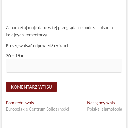
Zapamiętaj moje dane w tej przeglądarce podczas pisania
kolejnych komentarzy.
Proszę wpisać odpowiedź cyframi:
20 − 19 =
Nawigacja
Previous
Next
Poprzedni wpis
Następny wpis
post:
post:
Europejskie Centrum Solidarności
Polska islamofobia
wpisu