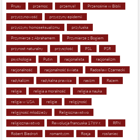
Prusy
przemoc
przemysł
Przenośnie w Biblii
przyczynowość
przyczyny epidemii
przyczyny homoseksualizmu
przyłuska
Przymierze z Abrahamem
Przymierze z Bogiem
przyrost naturalny
przyszłość
PSL
PSR
psychologia
Putin
racjonalista
racjonalizm
racjonalność
racjonalność świata
Radosław Czarnecki
radykalizm
radykalna prawica
rasizm
Razem
religia
religia a moralność
religia a nauka
religia w USA
religie
religijność
religijność młodzieży
Religioznawstwo
religioznawstwo
Rewolucja francuska 1789 r.
RFN
Robert Biedroń
romantyzm
Rosja
rosłaniec