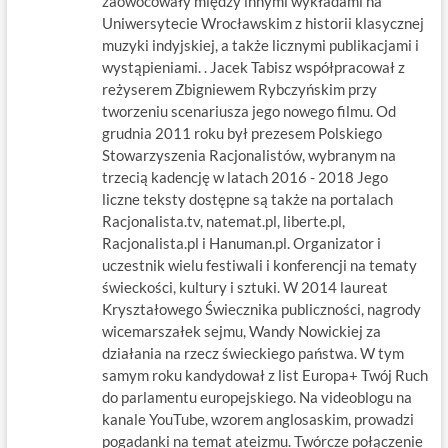
zaowocowały między innymi wykładami na
Uniwersytecie Wrocławskim z historii klasycznej
muzyki indyjskiej, a także licznymi publikacjami i
wystąpieniami. . Jacek Tabisz współpracował z
reżyserem Zbigniewem Rybczyńskim przy
tworzeniu scenariusza jego nowego filmu. Od
grudnia 2011 roku był prezesem Polskiego
Stowarzyszenia Racjonalistów, wybranym na
trzecią kadencję w latach 2016 - 2018 Jego
liczne teksty dostępne są także na portalach
Racjonalista.tv, natemat.pl, liberte.pl,
Racjonalista.pl i Hanuman.pl. Organizator i
uczestnik wielu festiwali i konferencji na tematy
świeckości, kultury i sztuki. W 2014 laureat
Kryształowego Świecznika publiczności, nagrody
wicemarszałek sejmu, Wandy Nowickiej za
działania na rzecz świeckiego państwa. W tym
samym roku kandydował z list Europa+ Twój Ruch
do parlamentu europejskiego. Na videoblogu na
kanale YouTube, wzorem anglosaskim, prowadzi
pogadanki na temat ateizmu. Twórcze połączenie