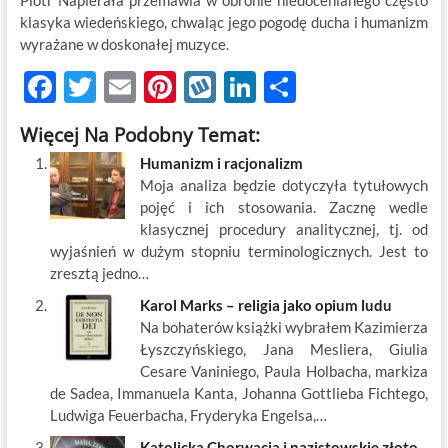
Piotr Napierała przemawia w obronie niedocenianego często
klasyka wiedeńskiego, chwaląc jego pogodę ducha i humanizm
wyrażane w doskonałej muzyce.
F
T
E
Pi
W
Li
S
ac
w
m
nt
y
n
h
Więcej Na Podobny Temat:
e
itt
ail
er
k
k
ar
Humanizm i racjonalizm
b
er
es
o
e
e
Moja analiza będzie dotyczyła tytułowych
o
t
p
dI
pojęć i ich stosowania. Zacznę wedle
klasycznej procedury analitycznej, tj. od
o
n
wyjaśnień w dużym stopniu terminologicznych. Jest to
k
zresztą jedno…
Karol Marks – religia jako opium ludu
Na bohaterów książki wybrałem Kazimierza
Łyszczyńskiego, Jana Mesliera, Giulia
Cesare Vaniniego, Paula Holbacha, markiza
de Sadea, Immanuela Kanta, Johanna Gottlieba Fichtego,
Ludwiga Feuerbacha, Fryderyka Engelsa,…
Katolicka Chorwacja i nazistowskie złoto