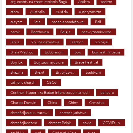
argumenty na rzecz istnienia Boga
Ateizm
ateizm
atom
Australia
Austria
autorytaryzm
autyzm
Azja
badania sondażowe
Bali
barok
Beethoven
Belgia
bezwyznaniowość
Biblia
biblijne oszustwa
Biedroń
biologia
Bliski Wschód
Bobolanum
bóg
Bóg jest miłością
Bóg luk
Bóg zapchajdziura
Brave Festival
Brazylia
Brexit
Brytyjczycy
buddyzm
catholic church
CBOS
Centrum Kopernika Badań Interdyscyplinarnych
cenzura
Charles Darwin
China
Chiny
Chrystus
chrześcijanie kulturowi
chrześcijaństwo
chrześcjiaństwo
chrzest Polski
covid
COVID 19
covid19
cud
Cud nad Wisłą
cuda