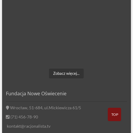
Zobacz więcej...
Fundacja Nowe Oświecenie
Wrocław, 51-684, ul.Mickiewicza 61/5
TOP
(71) 456-78-90
kontakt@racjonalista.tv