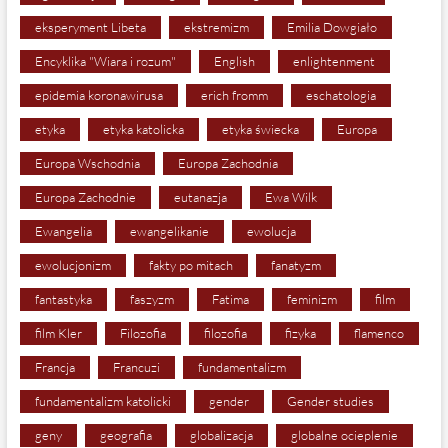
eksperyment Libeta
ekstremizm
Emilia Dowgiało
Encyklika "Wiara i rozum"
English
enlightenment
epidemia koronawirusa
erich fromm
eschatologia
etyka
etyka katolicka
etyka świecka
Europa
Europa Wschodnia
Europa Zachodnia
Europa Zachodnie
eutanazja
Ewa Wilk
Ewangelia
ewangelikanie
ewolucja
ewolucjonizm
fakty po mitach
fanatyzm
fantastyka
faszyzm
Fatima
feminizm
film
film Kler
Filozofia
filozofia
fizyka
flamenco
Francja
Francuzi
fundamentalizm
fundamentalizm katolicki
gender
Gender studies
geny
geografia
globalizacja
globalne ocieplenie