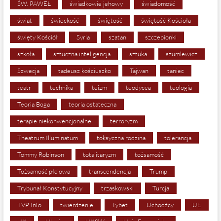
ŚW. PAWEŁ
świadkowie jehowy
świadomość
świat
świeckość
świętość
świętość Kościoła
święty Kościół
Syria
szatan
szczepionki
szkoła
sztuczna inteligencja
sztuka
szumlewicz
Szwecja
tadeusz kościuszko
Tajwan
taniec
teatr
technika
teizm
teodycea
teologia
Teoria Boga
teoria ostateczna
terapie niekonwencjonalne
terroryzm
Theatrum Illuminatum
toksyczna rodzina
tolerancja
Tommy Robinson
totalitaryzm
tożsamość
Tożsamość płciowa
transcendencja
Trump
Trybunał Konstytucyjny
trzaskowski
Turcja
TVP Info
twierdzenie
Tybet
Uchodźcy
UE