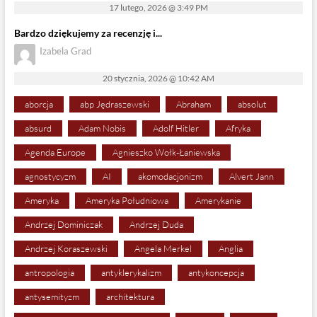
17 lutego, 2026 @ 3:49 PM
Bardzo dziękujemy za recenzję i...
Izabela Grad
20 stycznia, 2026 @ 10:42 AM
aborcja
abp Jędraszewski
Abraham
absolut
absurd
Adam Nobis
Adolf Hitler
Afryka
Agenda Europe
Agnieszko Wołk-Łaniewska
agnostycyzm
AI
akomodacjonizm
Alvert Jann
Ameryka
Ameryka Południowa
Amerykanie
Andrzej Dominiczak
Andrzej Duda
Andrzej Koraszewski
Angela Merkel
Anglia
antropologia
antyklerykalizm
antykoncepcja
antysemityzm
architektura