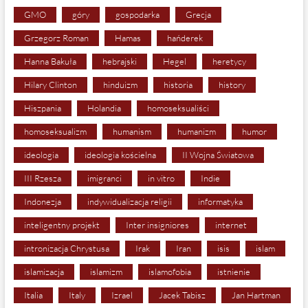
GMO
góry
gospodarka
Grecja
Grzegorz Roman
Hamas
hańderek
Hanna Bakuła
hebrajski
Hegel
heretycy
Hilary Clinton
hinduizm
historia
history
Hiszpania
Holandia
homoseksualiści
homoseksualizm
humanism
humanizm
humor
ideologia
ideologia kościelna
II Wojna Światowa
III Rzesza
imigranci
in vitro
Indie
Indonezja
indywidualizacja religii
informatyka
inteligentny projekt
Inter insigniores
internet
intronizacja Chrystusa
Irak
Iran
isis
islam
islamizacja
islamizm
islamofobia
istnienie
Italia
Italy
Izrael
Jacek Tabisz
Jan Hartman