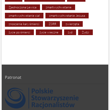
Zjednoczona Lewica
zmartwychwstanie
zmartwychwstanie ciał
zmartwychwstanie Jezusa
znoszenie kary śmierci
ZSRR
zwierzęta
życie po śmierci
życie wieczne
żyd
Żydzi
Patronat