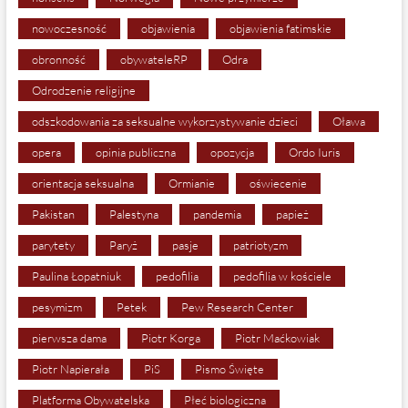
nowoczesność
objawienia
objawienia fatimskie
obronność
obywateleRP
Odra
Odrodzenie religijne
odszkodowania za seksualne wykorzystywanie dzieci
Oława
opera
opinia publiczna
opozycja
Ordo Iuris
orientacja seksualna
Ormianie
oświecenie
Pakistan
Palestyna
pandemia
papież
parytety
Paryż
pasje
patriotyzm
Paulina Łopatniuk
pedofilia
pedofilia w kościele
pesymizm
Petek
Pew Research Center
pierwsza dama
Piotr Korga
Piotr Maćkowiak
Piotr Napierała
PiS
Pismo Święte
Platforma Obywatelska
Płeć biologiczna