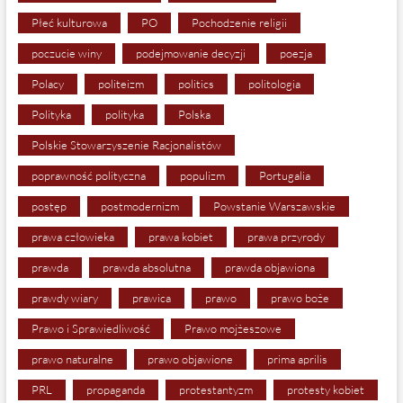
Płeć kulturowa
PO
Pochodzenie religii
poczucie winy
podejmowanie decyzji
poezja
Polacy
politeizm
politics
politologia
Polityka
polityka
Polska
Polskie Stowarzyszenie Racjonalistów
poprawność polityczna
populizm
Portugalia
postęp
postmodernizm
Powstanie Warszawskie
prawa człowieka
prawa kobiet
prawa przyrody
prawda
prawda absolutna
prawda objawiona
prawdy wiary
prawica
prawo
prawo boże
Prawo i Sprawiedliwość
Prawo mojżeszowe
prawo naturalne
prawo objawione
prima aprilis
PRL
propaganda
protestantyzm
protesty kobiet