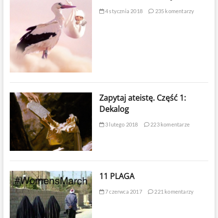
4 stycznia 2018
235 komentarzy
Zapytaj ateistę. Część 1:
Dekalog
3 lutego 2018
223 komentarze
11 PLAGA
7 czerwca 2017
221 komentarzy