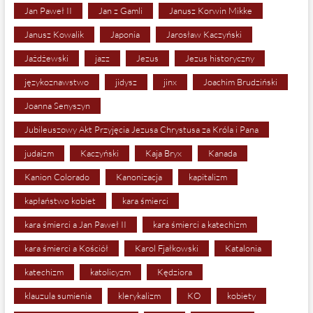
Jan Paweł II
Jan z Gamli
Janusz Korwin Mikke
Janusz Kowalik
Japonia
Jarosław Kaczyński
Jażdżewski
jazz
Jezus
Jezus historyczny
językoznawstwo
jidysz
jinx
Joachim Brudziński
Joanna Senyszyn
Jubileuszowy Akt Przyjęcia Jezusa Chrystusa za Króla i Pana
judaizm
Kaczyński
Kaja Bryx
Kanada
Kanion Colorado
Kanonizacja
kapitalizm
kapłaństwo kobiet
kara śmierci
kara śmierci a Jan Paweł II
kara śmierci a katechizm
kara śmierci a Kościół
Karol Fjałkowski
Katalonia
katechizm
katolicyzm
Kędziora
klauzula sumienia
klerykalizm
KO
kobiety