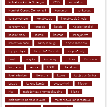
Kobiety w Piśmie Świętym
KOD
kolonializm
Komitet Obrony Demokracji
komunizm
konkordat
konserwatyzm
konstytucja
Konstytucja 3 maja
koronawirus
korupcja
kościół
Kościół katolicki
kościół mocy
kosmici
kosmos
kreacjonizm
królestwo boze
Krytyka religii
Kryzys Kościoła
kryzys religii
Krzysztof Marczak
ks. prof. Salij
ksiądz
książka
kuchanny
kultura
Kurdowie
laicyzacja
lewica
LGBT
liberalizm
libertarianizm
literatura
Logos
Łucja dos Santos
Ludzie
Łukasz Lamża
Łyszczyński
Macron
Mali
małożeństwa homoseksualne
Malta
małżeństwa homoseksualne
małżeństwo konkordatowe