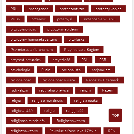
PRL
propaganda
protestantyzm
protesty kobiet
Prusy
przemoc
przemysł
Przenośnie w Biblii
przyczynowość
przyczyny epidemii
przyczyny homoseksualizmu
przyłuska
Przymierze z Abrahamem
Przymierze z Bogiem
przyrost naturalny
przyszłość
PSL
PSR
psychologia
Putin
racjonalista
racjonalizm
racjonalność
racjonalność świata
Radosław Czarnecki
radykalizm
radykalna prawica
rasizm
Razem
religia
religia a moralność
religia a nauka
religia w USA
religie
religijność
TOP
religijność młodzieży
Religioznawstwo
religioznawstwo
Rewolucja francuska 1789 r.
RFN