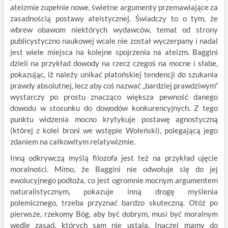
ateizmie zupełnie nowe, świetne argumenty przemawiające za
zasadnością postawy ateistycznej. Świadczy to o tym, że
wbrew obawom niektórych wydawców, temat od strony
publicystyczno naukowej wcale nie został wyczerpany i nadal
jest wiele miejsca na kolejne spojrzenia na ateizm. Baggini
dzieli na przykład dowody na rzecz czegoś na mocne i słabe,
pokazując, iż należy unikać platońskiej tendencji do szukania
prawdy absolutnej, lecz aby coś nazwać „bardziej prawdziwym”
wystarczy po prostu znacząco większa pewność danego
dowodu w stosunku do dowodów konkurencyjnych. Z tego
punktu widzenia mocno krytykuje postawę agnostyczną
(której z kolei broni we wstępie Woleński), polegającą jego
zdaniem na całkowitym relatywizmie.
Inną odkrywczą myślą filozofa jest też na przykład ujęcie
moralności. Mimo, że Baggini nie odwołuje się do jej
ewolucyjnego podłoża, co jest ogromnie mocnym argumentem
naturalistycznym, pokazuje inną drogę myślenia
polemicznego, trzeba przyznać bardzo skuteczną. Otóż po
pierwsze, rzekomy Bóg, aby być dobrym, musi być moralnym
wedle zasad, których sam nie ustala. Inaczej mamy do