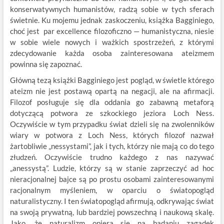
konserwatywnych humanistów, radzą sobie w tych sferach
świetnie. Ku mojemu jednak zaskoczeniu, książka Bagginiego,
choć jest par excellence filozoficzno — humanistyczna, niesie
w sobie wiele nowych i ważkich spostrzeżeń, z którymi
zdecydowanie każda osoba zainteresowana ateizmem
powinna się zapoznać.
Główną tezą książki Bagginiego jest pogląd, w świetle którego
ateizm nie jest postawą opartą na negacji, ale na afirmacji.
Filozof posługuje się dla oddania go zabawną metaforą
dotyczącą potwora ze szkockiego jeziora Loch Ness.
Oczywiście w tym przypadku świat dzieli się na zwolenników
wiary w potwora z Loch Ness, których filozof nazwał
żartobliwie „nessystami”, jak i tych, którzy nie mają co do tego
złudzeń. Oczywiście trudno każdego z nas nazywać
„anessystą”. Ludzie, którzy są w stanie zaprzeczyć ad hoc
nieracjonalnej bajce są po prostu osobami zainteresowanymi
racjonalnym myśleniem, w oparciu o światopogląd
naturalistyczny. I ten światopogląd afirmują, odkrywając świat
na swoją prywatną, lub bardziej powszechną i naukową skalę.
Jako, że naturalizm opiera się na badaniu zagadek