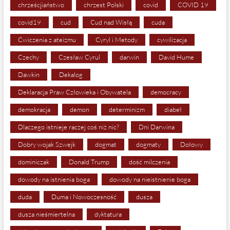
chrześcjiaństwo
chrzest Polski
covid
COVID 19
covid19
cud
Cud nad Wisłą
cuda
Ćwiczenia z ateizmu
Cyryl i Metody
cywilizacja
Czechy
Czesław Cyrul
darwin
David Hume
Dawkin
Dekalog
Deklaracja Praw Człowieka i Obywatela
democracy
demokracja
demon
determinizm
diabeł
Dlaczego istnieje raczej coś niż nic?
Dni Darwina
Dobry wojak Szwejk
dogmat
dogmaty
Dołowy
dominiczak
Donald Trump
dość milczenia
dowody na istnienia boga
dowody na nieistnienie boga
duda
Duma i Nowoczesność
dusza
dusza nieśmiertelna
dyktatura