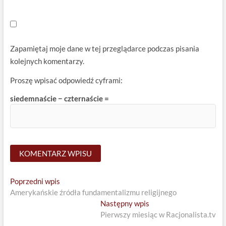
Zapamiętaj moje dane w tej przeglądarce podczas pisania
kolejnych komentarzy.
Proszę wpisać odpowiedź cyframi:
siedemnaście − czternaście =
Nawigacja
Previous
Poprzedni wpis
post:
Amerykańskie źródła fundamentalizmu religijnego
wpisu
Next
Następny wpis
post:
Pierwszy miesiąc w Racjonalista.tv