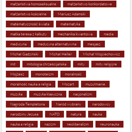
małżeństwa homoseksualne
małżeństwo konkordatowe
małżeństwo kościelne
Mariusz Adamski
matematyczność świata
matematyka
matka teresa z kalkuty
mechanika kwantowa
media
medycyna
medycyna alternatywna
mesjasz
Michał Gadziński
Michał Heller
Michał Wojciechowicz
mit
mitologia chrześcijańska
mity
mity religijne
Mojżesz
monoteizm
moralność
moralność nauka a religia
Mozart
muzułmanie
muzyka
muzyka klasyczna
nacjonalizm
Nagroda Templetona
Naród wybrany
narodowcy
narodziny Jezusa
NATO
natura
nauka
nauka a religia
nazizm
neoliberalizm
neuronauka