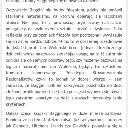
Europy, skłoniły Bagginiego do napisania Ateizmu.
Oczywiście Baggini nie byłby filozofem, gdyby nie omówił
starannie naturalizmu, na którym opierają się racjonalni
ateiści. Nie jest to z pewnością prymitywny naturalizm
polegający na wykluczeniu sztuki i uczuć z dyskursu. Taka
refleksja przy założeniach filozofa jest potrzebna i wywiązuje
się on z niej bardzo dobrze. Mimo to w obszernej przedmowie
do książki prof. Jan Woleński broni jednak filozoficznego
dzielenia włosa na czworo, zwracając uwagę na to, iż autor nie
odniósł się do samych podstaw tego, czy możemy bazować na
logice i naturalizmie. Jan Woleński, będący też członkiem
Komitetu Honorowego Polskiego Stowarzyszenia
Racjonalistów, czyni to jednak w dobrej wierze — sam
zauważa, że Baggini całkiem odkrywczo podchodzi do dość
złożonej problematyki i de facto po części wymyka się nawet
jego zarzutom, opartym na dość surowych metodologicznie
kryteriach.
Dalsza część książki Bagginiego w duże mierze zadziwia.
Pomimo, że na temat ateizmu pisali już tak znakomici autorzy
jak Dennett, Hitchens, Harris czy Dawkins, pojawiają się w