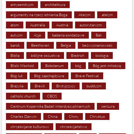
antysemityzm
architektura
argumenty na rzecz istnienia Boga
Ateizm
ateizm
atom
Australia
Austria
autorytaryzm
autyzm
Azja
badania sondażowe
Bali
barok
Beethoven
Belgia
bezwyznaniowość
Biblia
biblijne oszustwa
Biedroń
biologia
Bliski Wschód
Bobolanum
bóg
Bóg jest miłością
Bóg luk
Bóg zapchajdziura
Brave Festival
Brazylia
Brexit
Brytyjczycy
buddyzm
catholic church
CBOS
Centrum Kopernika Badań Interdyscyplinarnych
cenzura
Charles Darwin
China
Chiny
Chrystus
chrześcijanie kulturowi
chrześcijaństwo