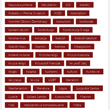
klauzula sumienia
klerykalizm
KO
kobiety
Kobiety w Piśmie Świętym
KOD
kolonializm
Komitet Obrony Demokracji
komunizm
konkordat
konserwatyzm
konstytucja
Konstytucja 3 maja
koronawirus
korupcja
kościół
Kościół katolicki
kościół mocy
kosmici
kosmos
kreacjonizm
królestwo boze
Krytyka religii
Kryzys Kościoła
kryzys religii
Krzysztof Marczak
ks. prof. Salij
ksiądz
książka
kuchanny
kultura
Kurdowie
laicyzacja
lewica
LGBT
liberalizm
libertarianizm
literatura
Logos
Łucja dos Santos
Ludzie
Łukasz Lamża
Łyszczyński
Macron
Mali
małożeństwa homoseksualne
Malta