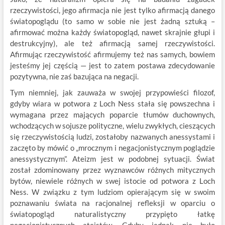
rzeczywistości, jego afirmacja nie jest tylko afirmacją danego
światopoglądu (to samo w sobie nie jest żadną sztuką –
afirmować można każdy światopogląd, nawet skrajnie głupi i
destrukcyjny), ale też afirmacją samej rzeczywistości.
Afirmując rzeczywistość afirmujemy też nas samych, bowiem
jesteśmy jej częścią — jest to zatem postawa zdecydowanie
pozytywna, nie zaś bazująca na negacji.
Tym niemniej, jak zauważa w swojej przypowieści filozof,
gdyby wiara w potwora z Loch Ness stała się powszechna i
wymagana przez mających poparcie tłumów duchownych,
wchodzących w sojusze polityczne, wielu zwykłych, cieszących
się rzeczywistością ludzi, zostałoby nazwanych anessystami i
zaczęto by mówić o „mrocznym i negacjonistycznym poglądzie
anessystycznym”. Ateizm jest w podobnej sytuacji. Świat
został zdominowany przez wyznawców różnych mitycznych
bytów, niewiele różnych w swej istocie od potwora z Loch
Ness. W związku z tym ludziom opierającym się w swoim
poznawaniu świata na racjonalnej refleksji w oparciu o
światopogląd naturalistyczny przypięto łatkę