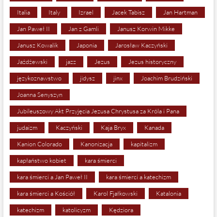
Italia
Italy
Izrael
Jacek Tabisz
Jan Hartman
Jan Paweł II
Jan z Gamli
Janusz Korwin Mikke
Janusz Kowalik
Japonia
Jarosław Kaczyński
Jażdżewski
jazz
Jezus
Jezus historyczny
językoznawstwo
jidysz
jinx
Joachim Brudziński
Joanna Senyszyn
Jubileuszowy Akt Przyjęcia Jezusa Chrystusa za Króla i Pana
judaizm
Kaczyński
Kaja Bryx
Kanada
Kanion Colorado
Kanonizacja
kapitalizm
kapłaństwo kobiet
kara śmierci
kara śmierci a Jan Paweł II
kara śmierci a katechizm
kara śmierci a Kościół
Karol Fjałkowski
Katalonia
katechizm
katolicyzm
Kędziora