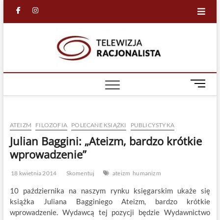
Skip
facebook
in
to
content
Racjona
RACJONALNA
TELEWIZJA
TV
M
e
n
u
ATEIZM
FILOZOFIA
POLECANE KSIĄŻKI
PUBLICYSTYKA
B
u
Julian Baggini: „Ateizm, bardzo krótkie
t
wprowadzenie”
t
o
18 kwietnia 2014
Skomentuj
ateizm
humanizm
n
10 października na naszym rynku księgarskim ukaże się
książka Juliana Bagginiego Ateizm, bardzo krótkie
wprowadzenie. Wydawcą tej pozycji będzie Wydawnictwo