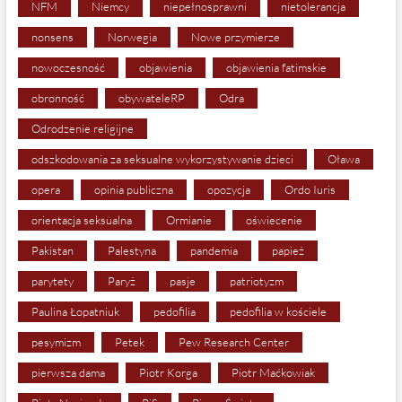
NFM
Niemcy
niepełnosprawni
nietolerancja
nonsens
Norwegia
Nowe przymierze
nowoczesność
objawienia
objawienia fatimskie
obronność
obywateleRP
Odra
Odrodzenie religijne
odszkodowania za seksualne wykorzystywanie dzieci
Oława
opera
opinia publiczna
opozycja
Ordo Iuris
orientacja seksualna
Ormianie
oświecenie
Pakistan
Palestyna
pandemia
papież
parytety
Paryż
pasje
patriotyzm
Paulina Łopatniuk
pedofilia
pedofilia w kościele
pesymizm
Petek
Pew Research Center
pierwsza dama
Piotr Korga
Piotr Maćkowiak