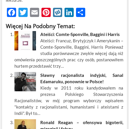
lekturze.
F
T
E
Pi
W
Li
S
ac
w
m
nt
y
n
h
Więcej Na Podobny Temat:
e
itt
ail
er
k
k
ar
Ateiści: Comte-Sponville, Baggini i Harris
b
er
es
o
e
e
Ateiści: Francuz, Brytyjczyk i Amerykanin –
o
t
p
dI
Comte-Sponville, Baggini, Harris Ponieważ
studia porównawcze zwykle więcej dają niż
o
n
omówienia poszczególnych prac czy osób, postanowiłem
k
hurtem przedstawić trzy…
Sławny racjonalista indyjski, Sanal
Edamaruku, ponownie w Polsce!
Kiedy w 2011 roku kandydowałem na
prezesa Polskiego Stowarzyszenia
Racjonalistów, w mój program wyborczy wpisałem
"kontakty z racjonalistami, humanistami i ateistami z
Indii". Był to…
Ronald Reagan – ofensywa bigoterii,
mizoginii i fałszu