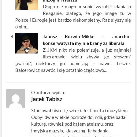
Długo nie mogłem sobie wyrobić zdania o
Reaganie, dlatego, że jego image tu w
Polsce i Europie jest bardzo niekompletny. Raz słyszy się
o nim…
Janusz Korwin-Mikke – anarcho-
konserwatysta mylnie brany za liberała
Z JKM nikt nie polemizuje, a już najmniej
liberałowie, wielu zbywa go słowem”
„wariat”, niektórzy go popierają – nawet Leszek
Balcerowicz nawrócił się ostatnio częściowo…
O autorze wpisu:
Jacek Tabisz
Studiował historię sztuki. Jest poetą i muzykiem.
Odbył dwie wielkie podróże do Indii, gdzie badał
kulturę, również pod kątem ateizmu, oraz
indyjską muzykę klasyczną. Te badania