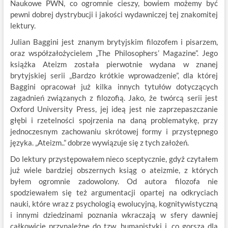
Naukowe PWN, co ogromnie cieszy, bowiem możemy być
pewni dobrej dystrybucji i jakości wydawniczej tej znakomitej
lektury.
Julian Baggini jest znanym brytyjskim filozofem i pisarzem,
oraz współzałożycielem „The Philosophers’ Magazine”. Jego
książka Ateizm została pierwotnie wydana w znanej
brytyjskiej serii „Bardzo krótkie wprowadzenie”, dla której
Baggini opracował już kilka innych tytułów dotyczących
zagadnień związanych z filozofią. Jako, że twórcą serii jest
Oxford University Press, jej ideą jest nie zaprzepaszczanie
głębi i rzetelności spojrzenia na daną problematykę, przy
jednoczesnym zachowaniu skrótowej formy i przystępnego
języka. „Ateizm..” dobrze wywiązuje się z tych założeń.
Do lektury przystępowałem nieco sceptycznie, gdyż czytałem
już wiele bardziej obszernych ksiąg o ateizmie, z których
byłem ogromnie zadowolony. Od autora filozofa nie
spodziewałem się też argumentacji opartej na odkryciach
nauki, które wraz z psychologią ewolucyjną, kognitywistyczną
i innymi dziedzinami poznania wkraczają w sfery dawniej
całkowicie przynależne do tzw. humanistyki i, co gorsza dla