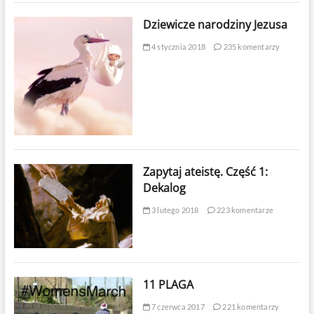
Dziewicze narodziny Jezusa
4 stycznia 2018
235 komentarzy
Zapytaj ateistę. Część 1:
Dekalog
3 lutego 2018
223 komentarze
11 PLAGA
7 czerwca 2017
221 komentarzy