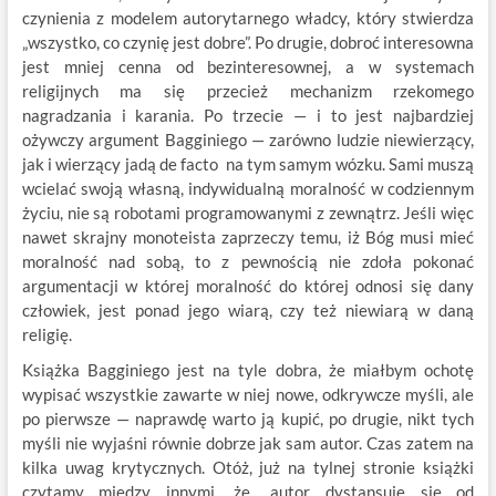
czynienia z modelem autorytarnego władcy, który stwierdza
„wszystko, co czynię jest dobre”. Po drugie, dobroć interesowna
jest mniej cenna od bezinteresownej, a w systemach
religijnych ma się przecież mechanizm rzekomego
nagradzania i karania. Po trzecie — i to jest najbardziej
ożywczy argument Bagginiego — zarówno ludzie niewierzący,
jak i wierzący jadą de facto na tym samym wózku. Sami muszą
wcielać swoją własną, indywidualną moralność w codziennym
życiu, nie są robotami programowanymi z zewnątrz. Jeśli więc
nawet skrajny monoteista zaprzeczy temu, iż Bóg musi mieć
moralność nad sobą, to z pewnością nie zdoła pokonać
argumentacji w której moralność do której odnosi się dany
człowiek, jest ponad jego wiarą, czy też niewiarą w daną
religię.
Książka Bagginiego jest na tyle dobra, że miałbym ochotę
wypisać wszystkie zawarte w niej nowe, odkrywcze myśli, ale
po pierwsze — naprawdę warto ją kupić, po drugie, nikt tych
myśli nie wyjaśni równie dobrze jak sam autor. Czas zatem na
kilka uwag krytycznych. Otóż, już na tylnej stronie książki
czytamy między innymi, że „autor dystansuje się od