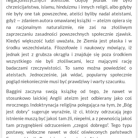
negacjonistycznych ateistów. Gdyby jednak nie było
chrześcijaństwa, islamu, hinduizmu i innych religii, albo gdyby
nie były one tak powszechne, ateiści byliby nadal ateistami,
gdyż — zdaniem autora omawianej książki — ateizm opiera się
na racjonalnym naturalizmie, nie zaś na złośliwym
zaprzeczaniu zasadności powszechnych społecznie zjawisk.
Kiedyś większość ludzi uważała, że Ziemia jest płaska i w
środku wszechświata. Filozofowie i naukowcy mówiący, iż
jednak jest z grubsza okrągła i znajduje się poza środkiem
wszystkiego nie byli złośliwcami, lecz mającymi rację
badaczami rzeczywistości. To samo można powiedzieć o
ateistach. Jednocześnie, jak widać, popularny społecznie
pogląd niekoniecznie musi być prawdziwy i warty szacunku.
Baggini zaczyna swoją książkę od tego, że nawet w
stosunkowo laickiej Anglii ateizm jest odbierany jako coś
mrocznego. Indoktrynacja religijna polegająca na tym, że „Bóg
jest dobry” sugeruje wyraźnie, iż ci, którzy odrzucają jego
istnienie muszą być jakoś tam źli, niepełni, a z pewnością jakoś
tam przygnębieni odrzuceniem „czegoś dobrego”. Tego typu
postawy, widoczne nawet w dość oświeconych państwach