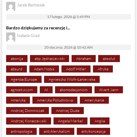
Jacek Bartosiak
17 lutego, 2026 @ 3:49 PM
Bardzo dziękujemy za recenzję i...
Izabela Grad
20 stycznia, 2026 @ 10:42 AM
aborcja
abp Jędraszewski
Abraham
absolut
absurd
Adam Nobis
Adolf Hitler
Afryka
Agenda Europe
Agnieszko Wołk-Łaniewska
agnostycyzm
AI
akomodacjonizm
Alvert Jann
Ameryka
Ameryka Południowa
Amerykanie
Andrzej Dominiczak
Andrzej Duda
Andrzej Koraszewski
Angela Merkel
Anglia
antropologia
antyklerykalizm
antykoncepcja