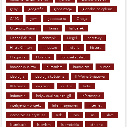
geny
geografia
globalizacja
globalne ocieplenie
GMO
góry
gospodarka
Grecja
Grzegorz Roman
Hamas
hańderek
Hanna Bakuła
hebrajski
Hegel
heretycy
Hilary Clinton
hinduizm
historia
history
Hiszpania
Holandia
homoseksualiści
homoseksualizm
humanism
humanizm
humor
ideologia
ideologia kościelna
II Wojna Światowa
III Rzesza
imigranci
in vitro
Indie
Indonezja
indywidualizacja religii
informatyka
inteligentny projekt
Inter insigniores
internet
intronizacja Chrystusa
Irak
Iran
isis
islam
islamizacja
islamizm
islamofobia
istnienie