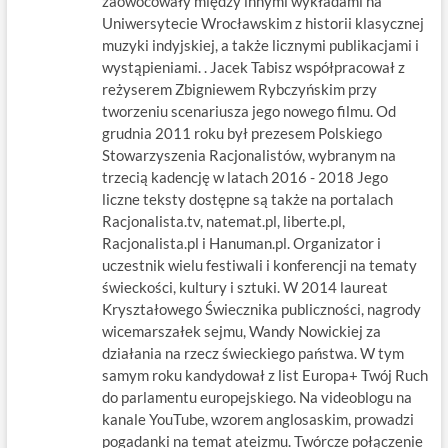
zaowocowały między innymi wykładami na
Uniwersytecie Wrocławskim z historii klasycznej
muzyki indyjskiej, a także licznymi publikacjami i
wystąpieniami. . Jacek Tabisz współpracował z
reżyserem Zbigniewem Rybczyńskim przy
tworzeniu scenariusza jego nowego filmu. Od
grudnia 2011 roku był prezesem Polskiego
Stowarzyszenia Racjonalistów, wybranym na
trzecią kadencję w latach 2016 - 2018 Jego
liczne teksty dostępne są także na portalach
Racjonalista.tv, natemat.pl, liberte.pl,
Racjonalista.pl i Hanuman.pl. Organizator i
uczestnik wielu festiwali i konferencji na tematy
świeckości, kultury i sztuki. W 2014 laureat
Kryształowego Świecznika publiczności, nagrody
wicemarszałek sejmu, Wandy Nowickiej za
działania na rzecz świeckiego państwa. W tym
samym roku kandydował z list Europa+ Twój Ruch
do parlamentu europejskiego. Na videoblogu na
kanale YouTube, wzorem anglosaskim, prowadzi
pogadanki na temat ateizmu. Twórcze połączenie