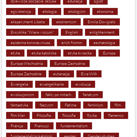
dziewicze poczęcie Jezusa
edukacja
Egipt
egzystencja
ekologia
ekologizm
ekonomia
eksperyment Libeta
ekstremizm
Emilia Dowgiało
Encyklika "Wiara i rozum"
English
enlightenment
epidemia koronawirusa
erich fromm
eschatologia
etyka
etyka katolicka
etyka świecka
Europa
Europa Wschodnia
Europa Zachodnia
Europa Zachodnie
eutanazja
Ewa Wilk
Ewangelia
ewangelikanie
ewolucja
ewolucjonizm
fakty po mitach
fanatyzm
fantastyka
faszyzm
Fatima
feminizm
film
film Kler
Filozofia
filozofia
fizyka
flamenco
Francja
Francuzi
fundamentalizm
fundamentalizm katolicki
gender
Gender studies