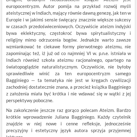
europocentryzm. Autor pomija na przykład rozwój myśli
ateistycznej w Indiach, mający równie dawną genezę, jak ten w
Europie i w jakimś sensie święcący znacznie większe sukcesy
w czasach przedoświeceniowych. Oczywiście ateizm indyjski
bywa eklektyczny, częstokroć bywa spirytualistyczny i
religijny mimo odrzucenia bogów. Jednakże warto zawsze
wzmiankować te ciekawe formy pierwotnego ateizmu, nie
zapominając też, iż już od co najmniej VI w. p.n.e. istniała w
Indiach również szkoła ateizmu racjonalnego, opartego na
światopoglądzie naturalistycznym. Oczywiście, nie byłoby
sprawiedliwie winić za ten europocentryzm samego
Bagginiego — ta tematyka nie jest w kręgach cywilizacji
zachodniej dostatecznie znana, a przecież książka Bagginiego
z założenia miała być krótka i nie wdawać się w wątki z jej
perspektywy poboczne.
Na zakończenie jeszcze raz gorąco polecam Ateizm. Bardzo
krótkie wprowadzenie Juliana Bagginiego. Każdy czytelnik
znajdzie w niej nowe i cenne refleksje, jednocześnie
precyzyjny i estetyczny język autora sprzyja przyjemnej