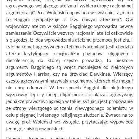
agresywnego, wojującego ateizmu i wybiera drogę racjonalnej
argumentacji”. Prof. Woleński dopowiada we wstępie, iż „mimo
to Baggini sympatyzuje z tzw. nowym ateizmem”. Ów
wojowniczy ateizm w książce Bagginiego wprowadza pewne
zamieszanie. Oczywiście wszyscy racjonalni ateiści całkowicie
się zgodzą, iż idea wprowadzania ateizmu przemocą jest zła. I
tyle na temat agresywnego ateizmu. Natomiast jeśli chodzi o
ateizm krytykujący irracjonalizm poglądów religijnych i
nietolerancję, do której często prowadzą, to niektóre
argumenty Bagginiego są wręcz mocniejsze od niektórych
argumentów Harrisa, czy na przykład Dawkinsa. Wierzący
często agresywnymi nazywają argumenty, których nie mogą i
nie chcą odeprzeć. W ten sposób Baggini dla niejednego
wyznawcy tej czy innej religii może się okazać agresywny,
jednakże prawdziwą agresją w takiej sytuacji jest próbowanie
ze strony wierzącego uciszenia niewygodnego polemisty, w
celu pielęgnacji własnego religijnego złudzenia. Zwraca na to
uwagę prof. Woleński we wstępie, przytaczając wypowiedź
jednego z biskupów polskich.
Drugim, drobnym niedostatkiem książki Ateizm jest