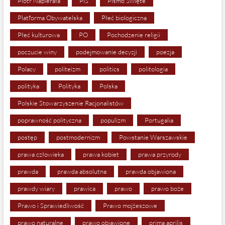
Piotr Napierała
PiS
Pismo Święte
Platforma Obywatelska
Płeć biologiczna
Płeć kulturowa
PO
Pochodzenie religii
poczucie winy
podejmowanie decyzji
poezja
Polacy
politeizm
politics
politologia
polityka
Polityka
Polska
Polskie Stowarzyszenie Racjonalistów
poprawność polityczna
populizm
Portugalia
postęp
postmodernizm
Powstanie Warszawskie
prawa człowieka
prawa kobiet
prawa przyrody
prawda
prawda absolutna
prawda objawiona
prawdy wiary
prawica
prawo
prawo boże
Prawo i Sprawiedliwość
Prawo mojżeszowe
prawo naturalne
prawo objawione
prima aprilis