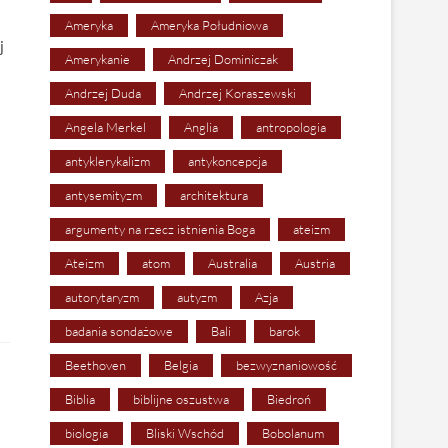
Ameryka
Ameryka Południowa
j
Amerykanie
Andrzej Dominiczak
Andrzej Duda
Andrzej Koraszewski
Angela Merkel
Anglia
antropologia
antyklerykalizm
antykoncepcja
antysemityzm
architektura
argumenty na rzecz istnienia Boga
ateizm
Ateizm
atom
Australia
Austria
autorytaryzm
autyzm
Azja
badania sondażowe
Bali
barok
Beethoven
Belgia
bezwyznaniowość
Biblia
biblijne oszustwa
Biedroń
biologia
Bliski Wschód
Bobolanum