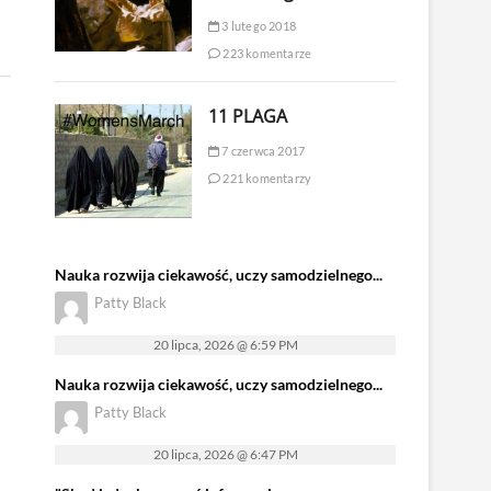
3 lutego 2018
223 komentarze
11 PLAGA
7 czerwca 2017
221 komentarzy
Nauka rozwija ciekawość, uczy samodzielnego...
Patty Black
20 lipca, 2026 @ 6:59 PM
Nauka rozwija ciekawość, uczy samodzielnego...
Patty Black
20 lipca, 2026 @ 6:47 PM