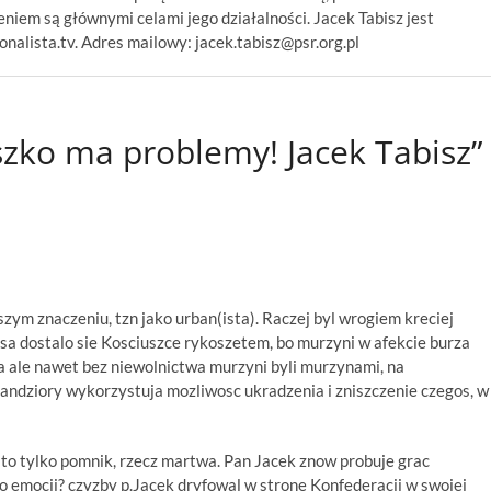
niem są głównymi celami jego działalności. Jacek Tabisz jest
alista.tv. Adres mailowy: jacek.tabisz@psr.org.pl
zko ma problemy! Jacek Tabisz”
zym znaczeniu, tzn jako urban(ista). Raczej byl wrogiem kreciej
w usa dostalo sie Kosciuszce rykoszetem, bo murzyni w afekcie burza
a ale nawet bez niewolnictwa murzyni byli murzynami, na
bandziory wykorzystuja mozliwosc ukradzenia i zniszczenie czegos, w
 to tylko pomnik, rzecz martwa. Pan Jacek znow probuje grac
o emocji? czyzby p.Jacek dryfowal w strone Konfederacji w swojej