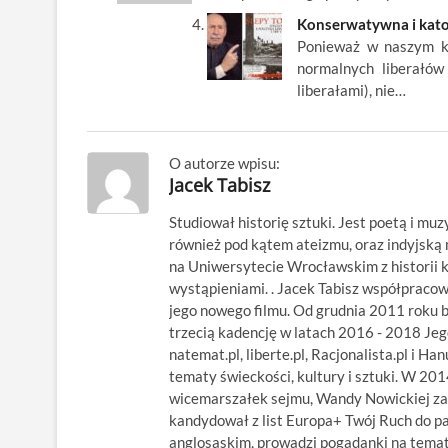
Konserwatywna i katol
Ponieważ w naszym kra
normalnych liberałów
liberałami), nie…
O autorze wpisu:
Jacek Tabisz
Studiował historię sztuki. Jest poetą i muz
również pod kątem ateizmu, oraz indyjsk
na Uniwersytecie Wrocławskim z historii kl
wystąpieniami. . Jacek Tabisz współpraco
jego nowego filmu. Od grudnia 2011 roku 
trzecią kadencję w latach 2016 - 2018 Jego
natemat.pl, liberte.pl, Racjonalista.pl i Ha
tematy świeckości, kultury i sztuki. W 20
wicemarszałek sejmu, Wandy Nowickiej za
kandydował z list Europa+ Twój Ruch do p
anglosaskim, prowadzi pogadanki na temat