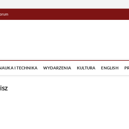
orum
lista TV
IZJA
NAUKA I TECHNIKA
WYDARZENIA
KULTURA
ENGLISH
P
isz