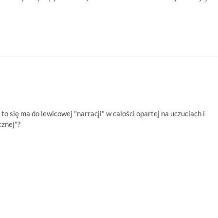
to się ma do lewicowej "narracji" w calości opartej na uczuciach i
cznej"?