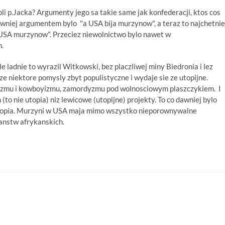
oli p.Jacka? Argumenty jego sa takie same jak konfederacji, ktos cos
Dawniej argumentem bylo "a USA bija murzynow", a teraz to najchetnie
 USA murzynow". Przeciez niewolnictwo bylo nawet w
.
e ladnie to wyrazil Witkowski, bez placzliwej miny Biedronia i lez
 ze niektore pomysly zbyt populistyczne i wydaje sie ze utopijne.
zyzmu i kowboyizmu, zamordyzmu pod wolnosciowym plaszczykiem. I
to nie utopia) niz lewicowe (utopijne) projekty. To co dawniej bylo
t utopia. Murzyni w USA maja mimo wszystko nieporownywalne
anstw afrykanskich.