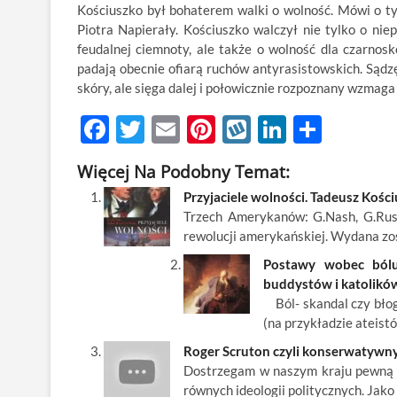
Kościuszko był bohaterem walki o wolność. Mówi o t
Piotra Napierały. Kościuszko walczył nie tylko o niep
feudalnej ciemnoty, ale także o wolność dla czarnos
padają obecnie ofiarą ruchów antyrasistowskich. Sądzę,
skóry, ale sięga dalej i połowicznie rozpoznany wzmaga 
F
T
E
Pi
W
Li
S
ac
w
m
nt
y
n
h
Więcej Na Podobny Temat:
e
itt
ail
er
k
k
ar
Przyjaciele wolności. Tadeusz Kośc
b
er
es
o
e
e
Trzech Amerykanów: G.Nash, G.Russ
o
t
p
dI
rewolucji amerykańskiej. Wydana zos
o
n
Postawy wobec bólu 
buddystów i katolikó
k
Ból- skandal czy błog
(na przykładzie ateist
Roger Scruton czyli konserwatywny
Dostrzegam w naszym kraju pewną t
równych ideologii politycznych. Jak