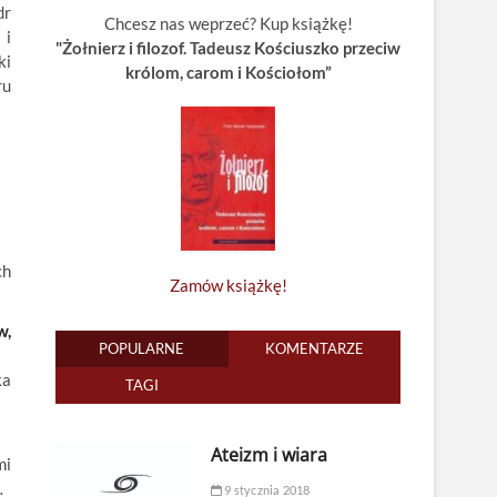
dr
Chcesz nas weprzeć? Kup książkę!
 i
"Żołnierz i filozof. Tadeusz Kościuszko przeciw
ki
królom, carom i Kościołom”
ru
ch
Zamów książkę!
w,
POPULARNE
KOMENTARZE
ka
TAGI
Ateizm i wiara
mi
…
9 stycznia 2018