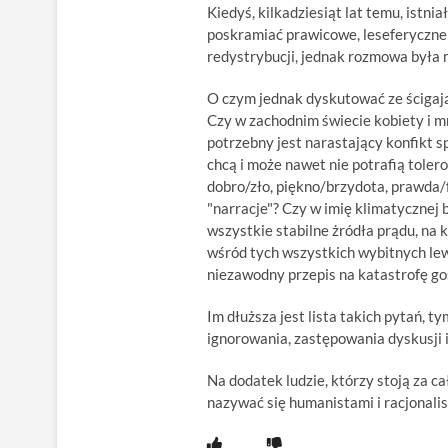
Kiedyś, kilkadziesiąt lat temu, istni
poskramiać prawicowe, leseferyczne 
redystrybucji, jednak rozmowa była
O czym jednak dyskutować ze ścigaj
Czy w zachodnim świecie kobiety i m
potrzebny jest narastający konfikt
chcą i może nawet nie potrafią tolero
dobro/zło, piękno/brzydota, prawda/f
"narracje"? Czy w imię klimatycznej
wszystkie stabilne żródła prądu, na 
wśród tych wszystkich wybitnych lewi
niezawodny przepis na katastrofę g
Im dłuższa jest lista takich pytań, t
ignorowania, zastępowania dyskusji
Na dodatek ludzie, którzy stoją za 
nazywać się humanistami i racjona