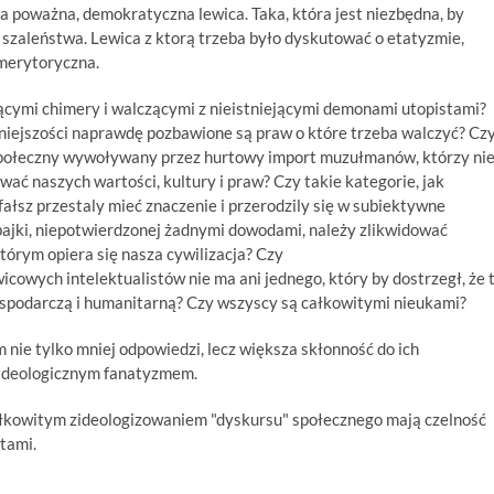
ała poważna, demokratyczna lewica. Taka, która jest niezbędna, by
szaleństwa. Lewica z ktorą trzeba było dyskutować o etatyzmie,
 merytoryczna.
ącymi chimery i walczącymi z nieistniejącymi demonami utopistami?
niejszości naprawdę pozbawione są praw o które trzeba walczyć? Cz
 społeczny wywoływany przez hurtowy import muzułmanów, którzy ni
wać naszych wartości, kultury i praw? Czy takie kategorie, jak
ałsz przestaly mieć znaczenie i przerodzily się w subiektywne
 bajki, niepotwierdzonej żadnymi dowodami, należy zlikwidować
którym opiera się nasza cywilizacja? Czy
cowych intelektualistów nie ma ani jednego, który by dostrzegł, że 
ospodarczą i humanitarną? Czy wszyscy są całkowitymi nieukami?
ym nie tylko mniej odpowiedzi, lecz większa skłonność do ich
 ideologicznym fanatyzmem.
całkowitym zideologizowaniem "dyskursu" społecznego mają czelność
listami.