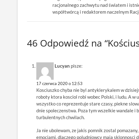
racjonalnego zachwytu nad światem i istnie
współtwórcą i redaktorem naczelnym Racjon
46 Odpowiedź na “Kościus
Lucyan
pisze:
17 czerwca 2020 o 12:53
Kosciuszko chyba nie byl antyklerykalem w dzisiejs
roboty ktora kosciol robi wobec Polski, i ludu. A 
wszystko co reprezentuje stare czasy, piekne slow
dnie spoleczenstwa. Poza tym wszelkie wandale i 
turbulentnych chwilach.
Ja nie ubolewam, ze jakis pomnik zostal pomazany,
emocjami, dlaczego poludniowcy maja sklonnosci d