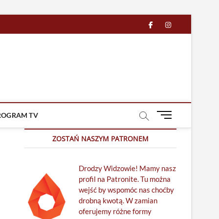
facebook
in
M
ROGRAM TV
e
n
ZOSTAŃ NASZYM PATRONEM
u
B
Drodzy Widzowie! Mamy nasz
u
profil na Patronite. Tu można
t
wejść by wspomóc nas choćby
t
drobną kwotą. W zamian
o
oferujemy różne formy
n