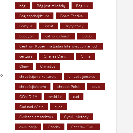
bóg
Bóg jest miłością
Bóg luk
Bóg zapchajdziura
Brave Festival
Brazylia
Brexit
Brytyjczycy
y
buddyzm
catholic church
CBOS
e
Centrum Kopernika Badań Interdyscyplinarnych
cenzura
Charles Darwin
China
Chiny
Chrystus
to
chrześcijanie kulturowi
chrześcijaństwo
chrześcjiaństwo
chrzest Polski
covid
COVID 19
covid19
cud
Cud nad Wisłą
cuda
Ćwiczenia z ateizmu
Cyryl i Metody
cywilizacja
Czechy
Czesław Cyrul