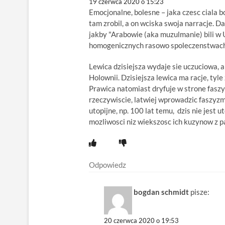
19 czerwca 2020 o 15:23
Emocjonalne, bolesne – jaka czesc ciala b
tam zrobil, a on wciska swoja narracje. 
jakby "Arabowie (aka muzulmanie) bili w
homogenicznych rasowo spoleczenstwach
Lewica dzisiejsza wydaje sie uczuciowa, al
Holownii. Dzisiejsza lewica ma racje, tyle
Prawica natomiast dryfuje w strone fas
rzeczywiscie, latwiej wprowadzic faszyzm (
utopijne, np. 100 lat temu, dzis nie jes
mozliwosci niz wiekszosc ich kuzynow z p
Odpowiedz
bogdan schmidt
pisze:
20 czerwca 2020 o 19:53