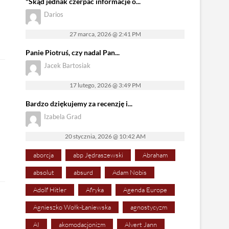
"Skąd jednak czerpać informacje o...
Darios
27 marca, 2026 @ 2:41 PM
Panie Piotruś, czy nadal Pan...
Jacek Bartosiak
17 lutego, 2026 @ 3:49 PM
Bardzo dziękujemy za recenzję i...
Izabela Grad
20 stycznia, 2026 @ 10:42 AM
aborcja
abp Jędraszewski
Abraham
absolut
absurd
Adam Nobis
Adolf Hitler
Afryka
Agenda Europe
Agnieszko Wołk-Łaniewska
agnostycyzm
AI
akomodacjonizm
Alvert Jann