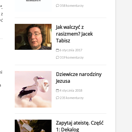
358 komentarzy
”.
 z
yć
Jak walczyć z
rasizmem? Jacek
Tabisz
6 stycznia 2017
319 komentarzy
mi
Dziewicze narodziny
Jezusa
a
4 stycznia 2018
235 komentarzy
Zapytaj ateistę. Część
1: Dekalog