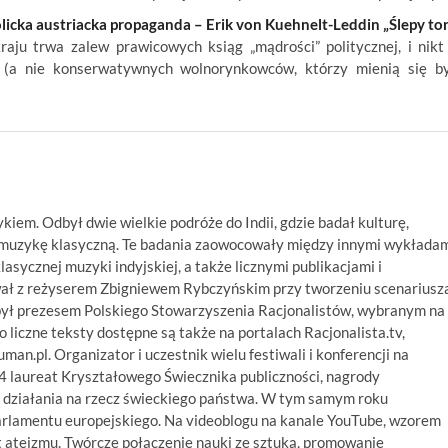
icka austriacka propaganda – Erik von Kuehnelt-Leddin „Ślepy tor
ju trwa zalew prawicowych ksiąg „mądrości” politycznej, i nikt
 (a nie konserwatywnych wolnorynkowców, którzy mienią się b
ykiem. Odbył dwie wielkie podróże do Indii, gdzie badał kulturę,
ą muzykę klasyczną. Te badania zaowocowały między innymi wykłada
asycznej muzyki indyjskiej, a także licznymi publikacjami i
wał z reżyserem Zbigniewem Rybczyńskim przy tworzeniu scenariusz
był prezesem Polskiego Stowarzyszenia Racjonalistów, wybranym na
 liczne teksty dostępne są także na portalach Racjonalista.tv,
numan.pl. Organizator i uczestnik wielu festiwali i konferencji na
14 laureat Kryształowego Świecznika publiczności, nagrody
 działania na rzecz świeckiego państwa. W tym samym roku
arlamentu europejskiego. Na videoblogu na kanale YouTube, wzorem
 ateizmu. Twórcze połączenie nauki ze sztuką, promowanie