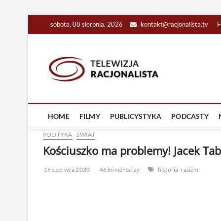
Skip
sobota, 08 sierpnia, 2026
kontakt@racjonalista.tv
F
to
content
Racjona
RACJONALNA TELEW
HOME
FILMY
PUBLICYSTYKA
PODCASTY
POLITYKA
ŚWIAT
Kościuszko ma problemy! Jacek Tab
16 czerwca 2020
46 komentarzy
historia
rasizm