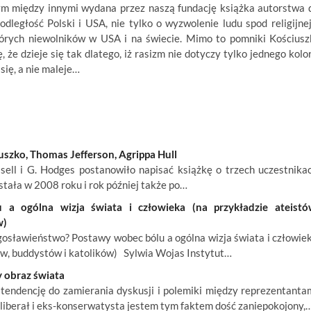
ym między innymi wydana przez naszą fundację książka autorstwa 
odległość Polski i USA, nie tylko o wyzwolenie ludu spod religijnej
kórych niewolników w USA i na świecie. Mimo to pomniki Kościusz
 że dzieje się tak dlatego, iż rasizm nie dotyczy tylko jednego kolo
się, a nie maleje…
iuszko, Thomas Jefferson, Agrippa Hull
ell i G. Hodges postanowiło napisać książkę o trzech uczestnika
tała w 2008 roku i rok później także po…
a ogólna wizja świata i człowieka (na przykładzie ateistó
w)
osławieństwo? Postawy wobec bólu a ogólna wizja świata i człowie
ów, buddystów i katolików) Sylwia Wojas Instytut…
 obraz świata
endencję do zamierania dyskusji i polemiki między reprezentanta
o liberał i eks-konserwatysta jestem tym faktem dość zaniepokojony,