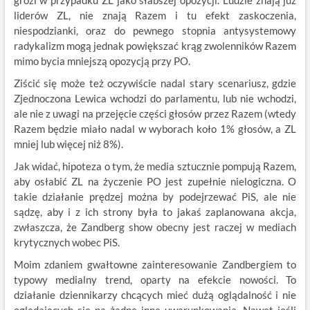
grozi w przypadku ZL jako słabszej opozycji. Ludzie znają już
liderów ZL, nie znają Razem i tu efekt zaskoczenia,
niespodzianki, oraz do pewnego stopnia antysystemowy
radykalizm mogą jednak powiększać krąg zwolenników Razem
mimo bycia mniejszą opozycją przy PO.
Ziścić się może też oczywiście nadal stary scenariusz, gdzie
Zjednoczona Lewica wchodzi do parlamentu, lub nie wchodzi,
ale nie z uwagi na przejęcie części głosów przez Razem (wtedy
Razem będzie miało nadal w wyborach koło 1% głosów, a ZL
mniej lub więcej niż 8%).
Jak widać, hipoteza o tym, że media sztucznie pompują Razem,
aby osłabić ZL na życzenie PO jest zupełnie nielogiczna. O
takie działanie prędzej można by podejrzewać PiS, ale nie
sądzę, aby i z ich strony była to jakaś zaplanowana akcja,
zwłaszcza, że Zandberg show obecny jest raczej w mediach
krytycznych wobec PiS.
Moim zdaniem gwałtowne zainteresowanie Zandbergiem to
typowy medialny trend, oparty na efekcie nowości. To
działanie dziennikarzy chcących mieć dużą oglądalność i nie