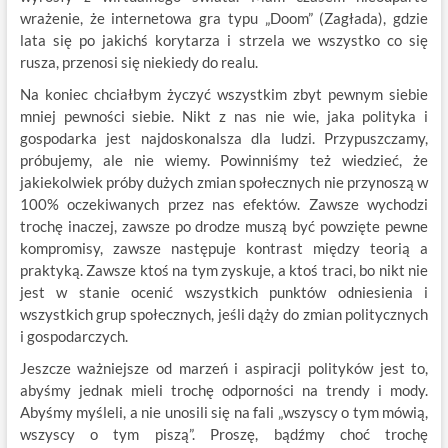
wrażenie, że internetowa gra typu „Doom” (Zagłada), gdzie
lata się po jakichś korytarza i strzela we wszystko co się
rusza, przenosi się niekiedy do realu.
Na koniec chciałbym życzyć wszystkim zbyt pewnym siebie
mniej pewności siebie. Nikt z nas nie wie, jaka polityka i
gospodarka jest najdoskonalsza dla ludzi. Przypuszczamy,
próbujemy, ale nie wiemy. Powinniśmy też wiedzieć, że
jakiekolwiek próby dużych zmian społecznych nie przynoszą w
100% oczekiwanych przez nas efektów. Zawsze wychodzi
trochę inaczej, zawsze po drodze muszą być powzięte pewne
kompromisy, zawsze następuje kontrast między teorią a
praktyką. Zawsze ktoś na tym zyskuje, a ktoś traci, bo nikt nie
jest w stanie ocenić wszystkich punktów odniesienia i
wszystkich grup społecznych, jeśli dąży do zmian politycznych
i gospodarczych.
Jeszcze ważniejsze od marzeń i aspiracji polityków jest to,
abyśmy jednak mieli trochę odporności na trendy i mody.
Abyśmy myśleli, a nie unosili się na fali „wszyscy o tym mówią,
wszyscy o tym piszą”. Proszę, bądźmy choć trochę