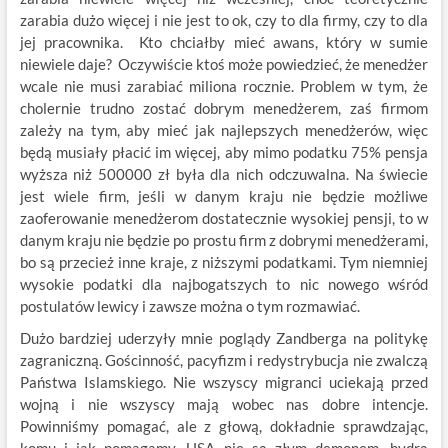
zarabia dużo więcej i nie jest to ok, czy to dla firmy, czy to dla
jej pracownika. Kto chciałby mieć awans, który w sumie
niewiele daje? Oczywiście ktoś może powiedzieć, że menedżer
wcale nie musi zarabiać miliona rocznie. Problem w tym, że
cholernie trudno zostać dobrym menedżerem, zaś firmom
zależy na tym, aby mieć jak najlepszych menedżerów, więc
będą musiały płacić im więcej, aby mimo podatku 75% pensja
wyższa niż 500000 zł była dla nich odczuwalna. Na świecie
jest wiele firm, jeśli w danym kraju nie będzie możliwe
zaoferowanie menedżerom dostatecznie wysokiej pensji, to w
danym kraju nie będzie po prostu firm z dobrymi menedżerami,
bo są przecież inne kraje, z niższymi podatkami. Tym niemniej
wysokie podatki dla najbogatszych to nic nowego wśród
postulatów lewicy i zawsze można o tym rozmawiać.
Dużo bardziej uderzyły mnie poglądy Zandberga na politykę
zagraniczną. Gościnność, pacyfizm i redystrybucja nie zwalczą
Państwa Islamskiego. Nie wszyscy migranci uciekają przed
wojną i nie wszyscy mają wobec nas dobre intencje.
Powinniśmy pomagać, ale z głową, dokładnie sprawdzając,
komu i jak pomagamy. USA nie są złym demonem, hydrą