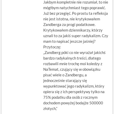
Jakbym kompletnie nie rozumiał, to nie
mógłbym natychmiast tego poprawić.
Już bez przegięć. Po prostu ta refleksja
nie jest istotna, nie krytykowałem
Zandberga za progi podatkowe.
Krytykowałem dziennikarzy, którzy
uznali to za jakiś super radykalizm. Czy
mam to napisać jeszcze jaśniej?
Przytoczę:
„Zandberg póki co nie wyrażał jakichś
bardzo radykalnych treści, dlatego
rozbawili mnie trochę moi koledzy z
NaTemat, czujący się w obowiązku
pisać wiele o Zandbergu, a
jednocześnie starający się
wypunktować jego radykalizm, który
opiera się z ich perspektywy tylko na
75% podatku dla osób z rocznym
dochodem powyżej bodajże 500000
złotych,”