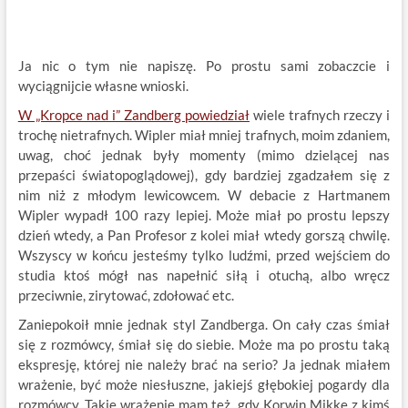
Ja nic o tym nie napiszę. Po prostu sami zobaczcie i
wyciągnijcie własne wnioski.
W „Kropce nad i” Zandberg powiedział
wiele trafnych rzeczy i
trochę nietrafnych. Wipler miał mniej trafnych, moim zdaniem,
uwag, choć jednak były momenty (mimo dzielącej nas
przepaści światopoglądowej), gdy bardziej zgadzałem się z
nim niż z młodym lewicowcem. W debacie z Hartmanem
Wipler wypadł 100 razy lepiej. Może miał po prostu lepszy
dzień wtedy, a Pan Profesor z kolei miał wtedy gorszą chwilę.
Wszyscy w końcu jesteśmy tylko ludźmi, przed wejściem do
studia ktoś mógł nas napełnić siłą i otuchą, albo wręcz
przeciwnie, zirytować, zdołować etc.
Zaniepokoił mnie jednak styl Zandberga. On cały czas śmiał
się z rozmówcy, śmiał się do siebie. Może ma po prostu taką
ekspresję, której nie należy brać na serio? Ja jednak miałem
wrażenie, być może niesłuszne, jakiejś głębokiej pogardy dla
rozmówcy. Takie wrażenie mam też, gdy Korwin Mikke z kimś