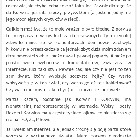
rozmawia, ale chyba jednak nie aż tak silne. Pewnie dlatego, że
do Korwina już siłą rzeczy przywykłem (a jestem jednym z
jego mocniejszych krytyków w sieci).
Całkiem możliwe, że to moje wrażenie było błędne. Z góry za
to przepraszam wszystkich zainteresowanych. Tym niemniej
zdziwiło mnie, że w komentarzach dominował zachwyt.
Nikomu nie przeszkadzała ta jednak zbyt duża moim zdaniem
doza pewności siebie i może nawet pewnej pogardy. A może po
prostu wielu wyborców i komentatorów, zwłaszcza w
internecie, lubi taki styl? Pewnie tak, ale czy nie jest to ten
sam świat, który wypisuje soczyste hejty? Czy warto
wpisywać się w ten świat, czy warto go aż tak kokietować?
Czy warto po prostu takim być (bo i to przecież możliwe)?
Partia Razem, podobnie jak Korwin i KORWiN, ma
nienaturalną nadreprezentację w internecie. Wpisy i posty
Razem i Korwina mają często tysiące lajków, co nie zdarza się
niemal PO, ZL, PiSowi.
Ja uwielbiam internet, ale jednak trochę się boję partii które
wyrosły z wirtualnego świata. Mam czasem nieodparte