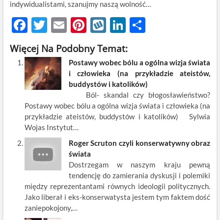
indywidualistami, szanujmy naszą wolność…
F
T
E
Pi
W
Li
S
ac
w
m
nt
y
n
h
Więcej Na Podobny Temat:
e
itt
ail
er
k
k
ar
Postawy wobec bólu a ogólna wizja świata
b
er
es
o
e
e
i człowieka (na przykładzie ateistów,
o
t
p
dI
buddystów i katolików)
Ból- skandal czy błogosławieństwo?
o
n
Postawy wobec bólu a ogólna wizja świata i człowieka (na
k
przykładzie ateistów, buddystów i katolików) Sylwia
Wojas Instytut…
Roger Scruton czyli konserwatywny obraz
świata
Dostrzegam w naszym kraju pewną
tendencję do zamierania dyskusji i polemiki
między reprezentantami równych ideologii politycznych.
Jako liberał i eks-konserwatysta jestem tym faktem dość
zaniepokojony,…