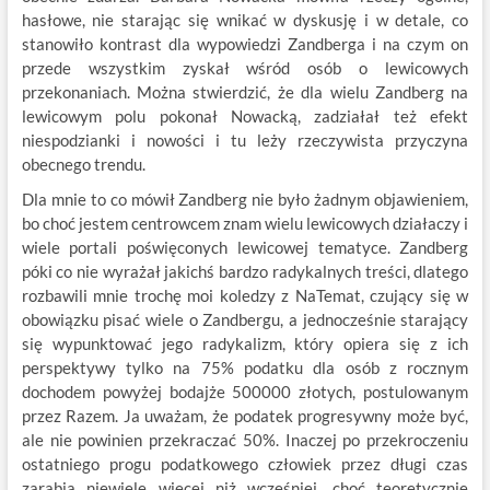
hasłowe, nie starając się wnikać w dyskusję i w detale, co
stanowiło kontrast dla wypowiedzi Zandberga i na czym on
przede wszystkim zyskał wśród osób o lewicowych
przekonaniach. Można stwierdzić, że dla wielu Zandberg na
lewicowym polu pokonał Nowacką, zadziałał też efekt
niespodzianki i nowości i tu leży rzeczywista przyczyna
obecnego trendu.
Dla mnie to co mówił Zandberg nie było żadnym objawieniem,
bo choć jestem centrowcem znam wielu lewicowych działaczy i
wiele portali poświęconych lewicowej tematyce. Zandberg
póki co nie wyrażał jakichś bardzo radykalnych treści, dlatego
rozbawili mnie trochę moi koledzy z NaTemat, czujący się w
obowiązku pisać wiele o Zandbergu, a jednocześnie starający
się wypunktować jego radykalizm, który opiera się z ich
perspektywy tylko na 75% podatku dla osób z rocznym
dochodem powyżej bodajże 500000 złotych, postulowanym
przez Razem. Ja uważam, że podatek progresywny może być,
ale nie powinien przekraczać 50%. Inaczej po przekroczeniu
ostatniego progu podatkowego człowiek przez długi czas
zarabia niewiele więcej niż wcześniej, choć teoretycznie