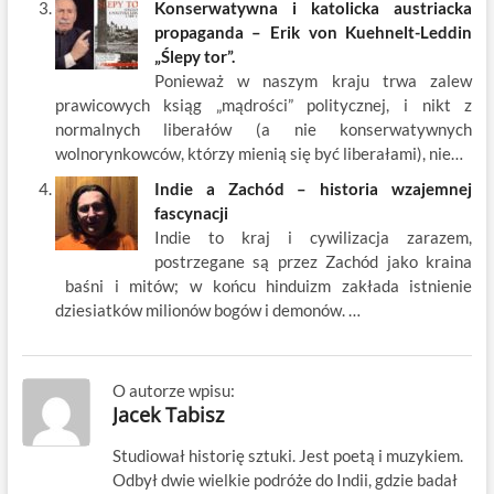
Konserwatywna i katolicka austriacka
propaganda – Erik von Kuehnelt-Leddin
„Ślepy tor”.
Ponieważ w naszym kraju trwa zalew
prawicowych ksiąg „mądrości” politycznej, i nikt z
normalnych liberałów (a nie konserwatywnych
wolnorynkowców, którzy mienią się być liberałami), nie…
Indie a Zachód – historia wzajemnej
fascynacji
Indie to kraj i cywilizacja zarazem,
postrzegane są przez Zachód jako kraina
baśni i mitów; w końcu hinduizm zakłada istnienie
dziesiatków milionów bogów i demonów. …
O autorze wpisu:
Jacek Tabisz
Studiował historię sztuki. Jest poetą i muzykiem.
Odbył dwie wielkie podróże do Indii, gdzie badał