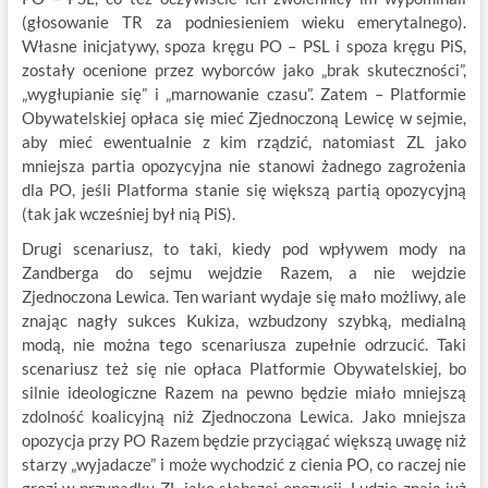
(głosowanie TR za podniesieniem wieku emerytalnego).
Własne inicjatywy, spoza kręgu PO – PSL i spoza kręgu PiS,
zostały ocenione przez wyborców jako „brak skuteczności”,
„wygłupianie się” i „marnowanie czasu”. Zatem – Platformie
Obywatelskiej opłaca się mieć Zjednoczoną Lewicę w sejmie,
aby mieć ewentualnie z kim rządzić, natomiast ZL jako
mniejsza partia opozycyjna nie stanowi żadnego zagrożenia
dla PO, jeśli Platforma stanie się większą partią opozycyjną
(tak jak wcześniej był nią PiS).
Drugi scenariusz, to taki, kiedy pod wpływem mody na
Zandberga do sejmu wejdzie Razem, a nie wejdzie
Zjednoczona Lewica. Ten wariant wydaje się mało możliwy, ale
znając nagły sukces Kukiza, wzbudzony szybką, medialną
modą, nie można tego scenariusza zupełnie odrzucić. Taki
scenariusz też się nie opłaca Platformie Obywatelskiej, bo
silnie ideologiczne Razem na pewno będzie miało mniejszą
zdolność koalicyjną niż Zjednoczona Lewica. Jako mniejsza
opozycja przy PO Razem będzie przyciągać większą uwagę niż
starzy „wyjadacze” i może wychodzić z cienia PO, co raczej nie