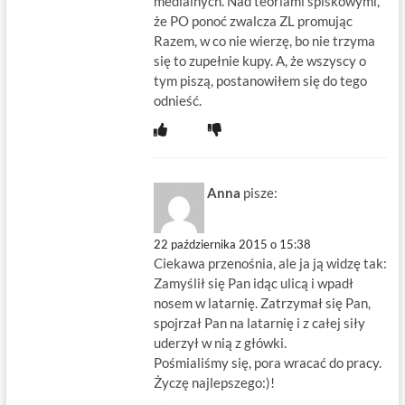
medialnych. Nad teoriami spiskowymi,
że PO ponoć zwalcza ZL promując
Razem, w co nie wierzę, bo nie trzyma
się to zupełnie kupy. A, że wszyscy o
tym piszą, postanowiłem się do tego
odnieść.
Anna
pisze:
22 października 2015 o 15:38
Ciekawa przenośnia, ale ja ją widzę tak:
Zamyślił się Pan idąc ulicą i wpadł
nosem w latarnię. Zatrzymał się Pan,
spojrzał Pan na latarnię i z całej siły
uderzył w nią z główki.
Pośmialiśmy się, pora wracać do pracy.
Życzę najlepszego:)!