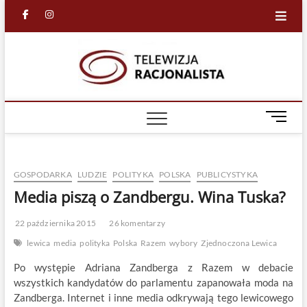
Skip
facebook
in
to
content
Racjona
RACJONALNA
TELEWIZJA
TV
M
e
n
u
GOSPODARKA
LUDZIE
POLITYKA
POLSKA
PUBLICYSTYKA
B
u
Media piszą o Zandbergu. Wina Tuska?
t
t
22 października 2015
26 komentarzy
o
lewica
media
polityka
Polska
Razem
wybory
Zjednoczona Lewica
n
Po występie Adriana Zandberga z Razem w debacie
wszystkich kandydatów do parlamentu zapanowała moda na
Zandberga. Internet i inne media odkrywają tego lewicowego