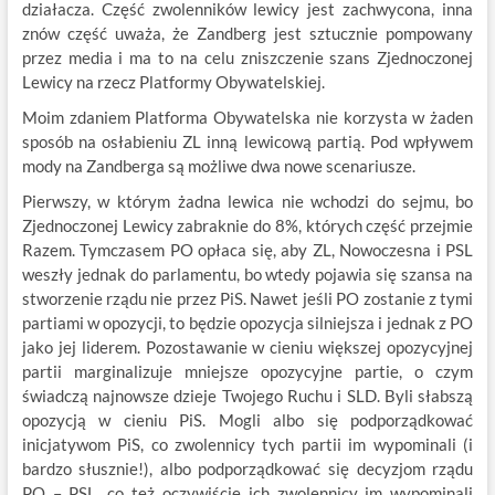
działacza. Część zwolenników lewicy jest zachwycona, inna
znów część uważa, że Zandberg jest sztucznie pompowany
przez media i ma to na celu zniszczenie szans Zjednoczonej
Lewicy na rzecz Platformy Obywatelskiej.
Moim zdaniem Platforma Obywatelska nie korzysta w żaden
sposób na osłabieniu ZL inną lewicową partią. Pod wpływem
mody na Zandberga są możliwe dwa nowe scenariusze.
Pierwszy, w którym żadna lewica nie wchodzi do sejmu, bo
Zjednoczonej Lewicy zabraknie do 8%, których część przejmie
Razem. Tymczasem PO opłaca się, aby ZL, Nowoczesna i PSL
weszły jednak do parlamentu, bo wtedy pojawia się szansa na
stworzenie rządu nie przez PiS. Nawet jeśli PO zostanie z tymi
partiami w opozycji, to będzie opozycja silniejsza i jednak z PO
jako jej liderem. Pozostawanie w cieniu większej opozycyjnej
partii marginalizuje mniejsze opozycyjne partie, o czym
świadczą najnowsze dzieje Twojego Ruchu i SLD. Byli słabszą
opozycją w cieniu PiS. Mogli albo się podporządkować
inicjatywom PiS, co zwolennicy tych partii im wypominali (i
bardzo słusznie!), albo podporządkować się decyzjom rządu
PO – PSL, co też oczywiście ich zwolennicy im wypominali