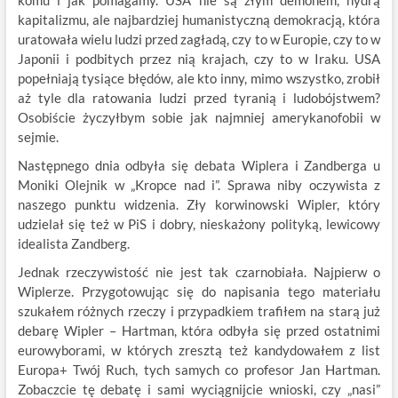
kapitalizmu, ale najbardziej humanistyczną demokracją, która
uratowała wielu ludzi przed zagładą, czy to w Europie, czy to w
Japonii i podbitych przez nią krajach, czy to w Iraku. USA
popełniają tysiące błędów, ale kto inny, mimo wszystko, zrobił
aż tyle dla ratowania ludzi przed tyranią i ludobójstwem?
Osobiście życzyłbym sobie jak najmniej amerykanofobii w
sejmie.
Następnego dnia odbyła się debata Wiplera i Zandberga u
Moniki Olejnik w „Kropce nad i”. Sprawa niby oczywista z
naszego punktu widzenia. Zły korwinowski Wipler, który
udzielał się też w PiS i dobry, nieskażony polityką, lewicowy
idealista Zandberg.
Jednak rzeczywistość nie jest tak czarnobiała. Najpierw o
Wiplerze. Przygotowując się do napisania tego materiału
szukałem różnych rzeczy i przypadkiem trafiłem na starą już
debarę Wipler – Hartman, która odbyła się przed ostatnimi
eurowyborami, w których zresztą też kandydowałem z list
Europa+ Twój Ruch, tych samych co profesor Jan Hartman.
Zobaczcie tę debatę i sami wyciągnijcie wnioski, czy „nasi”