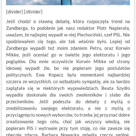
[divider] [/divider]
Jeśli chodzi o sławną debatę, która rozpoczęła trend na
Zandberga, to podobnie jak nasz redaktor Piotr Napierała,
uważam, że najlepiej wypadł w niej Piechociński, szef PSL. Nie
spodziewałem się tego, ale tak właśnie było. Lepiej od
Zandberga wypadli też moim zdaniem Petru, oraz Korwin
Mikke, jeśli oceniać go w świetle jego elektoratu i jego
poglądów. Dla mnie oczywiście Korwin Mikke od strony
ideowej wypadł źle, bo nie popieram jego postulatów
politycznych. Ewa Kopacz była momentami najbardziej
szczera ze wszystkich, co wzbudzało sympatię, ale za bardzo
zaplątała się w niektórych wypowiedziach. Beata Szydło
wypadła doskonale dla swoich zwolenników i słabo dla
przeciwników. Jeśli podeszła do debaty z myślą o
zmobilizowaniu swojego elektoratu, a nie z myślą o
przyciągnięciu nowych wyborców, to trzeba jej przyznać dobre
zrealizowanie tego celu, choć jak wszyscy wiedzą, nie
popieram PiS i wytrwale przy tym stoję, co nie zawsze się
obecnie zdarza. Barbara Nowacka mówiła rzeczy ogólne,