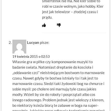
smiertelnik nie ma. Nie kler sobie to
robi w czasie wolnym, jako hobby. Kler
jest jak telewizor – złodziej czasu i
prądu.
Lucyan
pisze:
19 kwietnia 2015 o 02:53
Własnie gra w piłke czy komponowanie muzyki to
badanie swiata. Natomiast dreptanie do koscioła i
„oddawanie czci” nieistniejącym bostwom to marnowanie
czasu. Nawet gdyby te bostwa istniały to i tak jest to
marnowanie czasu. Siedzi taki żydowski bog na chmurce i
sobie mysli: po cholere oni marnują tyle czasu jakies
modły. Wzieli by sie do roboty i posprzątali albo cos
innego radosnego. Problem jednak jest wiekszy z klerem,
bo niektorzy ksieża biorą te zabawe w boga na super-
poważnie. Jakież to nowe odkrycia teologicznie przyniosł