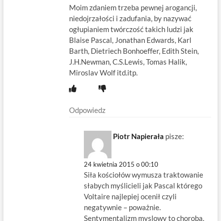
Moim zdaniem trzeba pewnej arogancji,
niedojrzałości i zadufania, by nazywać
ogłupianiem twórczość takich ludzi jak
Blaise Pascal, Jonathan Edwards, Karl
Barth, Dietriech Bonhoeffer, Edith Stein,
J.H.Newman, C.S.Lewis, Tomas Halik,
Miroslav Wolf itd.itp.
Odpowiedz
Piotr Napierała
pisze:
24 kwietnia 2015 o 00:10
Siła kościołów wymusza traktowanie
słabych myślicieli jak Pascal którego
Voltaire najlepiej ocenił czyli
negatywnie – poważnie.
Sentymentalizm myslowy to choroba.