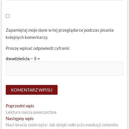
Zapamiętaj moje dane w tej przeglądarce podczas pisania
kolejnych komentarzy.
Proszę wpisać odpowiedź cyframi:
dwadzieścia − 5 =
Nawigacja
Previous
Poprzedni wpis
post:
Lektura nasza powszechna
wpisu
Next
Następny wpis
post:
Nasi bracia zwierzęta: Jak dzięki odkryciu ewolucji zmieniło