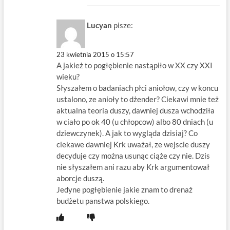
Lucyan
pisze:
23 kwietnia 2015 o 15:57
A jakież to pogłębienie nastąpiło w XX czy XXI
wieku?
Słyszałem o badaniach płci aniołow, czy w koncu
ustalono, ze anioły to dżender? Ciekawi mnie też
aktualna teoria duszy, dawniej dusza wchodziła
w ciało po ok 40 (u chłopcow) albo 80 dniach (u
dziewczynek). A jak to wygląda dzisiaj? Co
ciekawe dawniej Krk uważał, ze wejscie duszy
decyduje czy można usunąc ciąże czy nie. Dzis
nie słyszałem ani razu aby Krk argumentował
aborcje duszą.
Jedyne pogłębienie jakie znam to drenaż
budżetu panstwa polskiego.