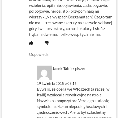
wcielenia, epifanie, objawienia, cuda, bogowie,
półbogowie, herosi, itp.) przypominają mi
wierszyk „Na wyspach Bergamutach”. Czego tam
nie ma! I tresowane szczury na szczycie szklanej
góry i wieloryb stary, co nosi okulary. I słoń z
trąbami dwiema. I tylko wysp tych nie ma.
Odpowiedz
Jacek Tabisz
pisze:
19 kwietnia 2015 o 08:16
Bywało, że opera we Włoszech (a raczej w
Italii) wzniecała rewolucyjne nastroje.
Nazwisko kompozytora Verdiego stało się
symbolem działań niepodległościowych i
zjednoczeniowych. Ale to był szlachetny
zryw – nie było muzyki wywołującej agresje