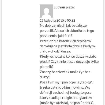
Lucyan
pisze:
26 kwietnia 2015 o 00:22
No dobrze, niech tak bedzie, ze
porzucili. Ale co ich skloniło do tego
porzucenia, jaki fakt?
Przeciez dla katolickich teologow
decydujaca jest/była chwila kiedy w
ciało wchodzi dusza.
Kiedy wchodzi w koncu dusza w ciało
płodu? Czy to nie dusza decyduje tylko
plemnik?
Znaczy że człowiek może życ bez
duszy?
Poza tym myli pan pojecie „teolog”,
trzeba ustalic o kim mowimy. Wg
definicji zachodniej teolog to gosc
ktory studiuje religie i religiantow
(może byc ateista), np pan Radek C.