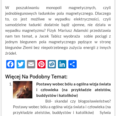
W poszukiwaniu monopoli magnetycznych, czyli
jednobiegunowych ładunków pola magnetycznego. Dlaczego
to, co jest możliwe w wypadku elektryczności, czyli
samodzielne ładunki dodatnie bądź ujemne, nie działa w
wypadku magnetyzmu? Fizyk Mariusz Adamski przedstawia
nam ten temat, a Jacek Tabisz wyobraża sobie pociągi z
jednym biegunem pola magnetycznego pędzące w stronę
biegunów Ziemi bez niepotrzebnego zużycia energii z innych
źródeł.
F
T
E
Pi
W
Li
S
ac
w
m
nt
y
n
h
Więcej Na Podobny Temat:
e
itt
ail
er
k
k
ar
Postawy wobec bólu a ogólna wizja świata
b
er
es
o
e
e
i człowieka (na przykładzie ateistów,
o
t
p
dI
buddystów i katolików)
Ból- skandal czy błogosławieństwo?
o
n
Postawy wobec bólu a ogólna wizja świata i człowieka (na
k
przykładzie ateistów, buddystów i katolików) Sylwia