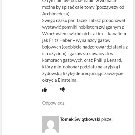
O tym jaki był udział nauki w wojnach
można by spisać całe tomy (począwszy od
Archimedesa)
Swego czasu pan Jacek Tabisz proponował
wystawić pomniki noblistom związanym z
Wrocławiem, wśród nich takim ….kanaliom
jak Fritz Haber – wynalazcy gazów
bojowych (osobiście nadzorował działania z
ich użyciem) i gazów stosowanych w
komorach gazowych, oraz Phillip Lenard,
który min. dokonał podziału na aryjską i
żydowską fizykę deprecjonując zawzięcie
okrycia Einsteina.
Odpowiedz
Tomek Świątkowski
pisze: