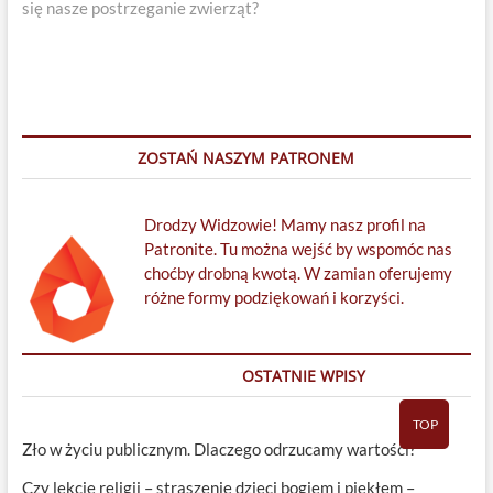
się nasze postrzeganie zwierząt?
ZOSTAŃ NASZYM PATRONEM
Drodzy Widzowie! Mamy nasz profil na
Patronite. Tu można wejść by wspomóc nas
choćby drobną kwotą. W zamian oferujemy
różne formy podziękowań i korzyści.
OSTATNIE WPISY
TOP
Zło w życiu publicznym. Dlaczego odrzucamy wartości?
Czy lekcje religii – straszenie dzieci bogiem i piekłem –