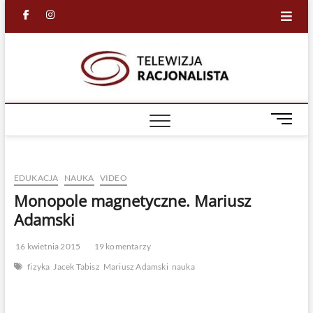
Skip
facebook
in
to
content
Racjona
RACJONALNA
TELEWIZJA
TV
M
e
n
u
EDUKACJA
NAUKA
VIDEO
B
u
Monopole magnetyczne. Mariusz
t
Adamski
t
o
16 kwietnia 2015
19 komentarzy
n
fizyka
Jacek Tabisz
Mariusz Adamski
nauka