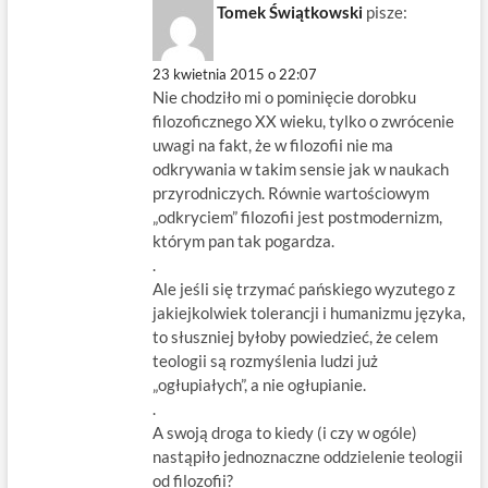
Tomek Świątkowski
pisze:
23 kwietnia 2015 o 22:07
Nie chodziło mi o pominięcie dorobku
filozoficznego XX wieku, tylko o zwrócenie
uwagi na fakt, że w filozofii nie ma
odkrywania w takim sensie jak w naukach
przyrodniczych. Równie wartościowym
„odkryciem” filozofii jest postmodernizm,
którym pan tak pogardza.
.
Ale jeśli się trzymać pańskiego wyzutego z
jakiejkolwiek tolerancji i humanizmu języka,
to słuszniej byłoby powiedzieć, że celem
teologii są rozmyślenia ludzi już
„ogłupiałych”, a nie ogłupianie.
.
A swoją droga to kiedy (i czy w ogóle)
nastąpiło jednoznaczne oddzielenie teologii
od filozofii?