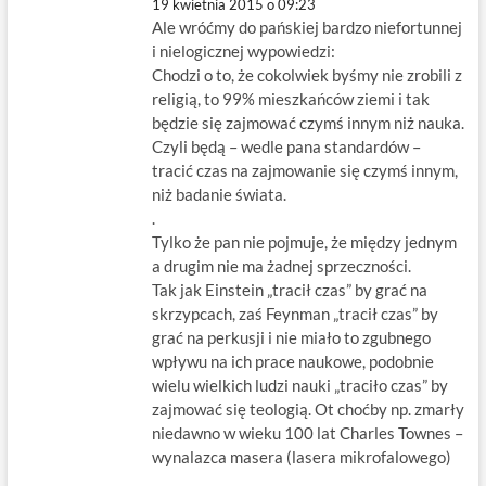
19 kwietnia 2015 o 09:23
Ale wróćmy do pańskiej bardzo niefortunnej
i nielogicznej wypowiedzi:
Chodzi o to, że cokolwiek byśmy nie zrobili z
religią, to 99% mieszkańców ziemi i tak
będzie się zajmować czymś innym niż nauka.
Czyli będą – wedle pana standardów –
tracić czas na zajmowanie się czymś innym,
niż badanie świata.
.
Tylko że pan nie pojmuje, że między jednym
a drugim nie ma żadnej sprzeczności.
Tak jak Einstein „tracił czas” by grać na
skrzypcach, zaś Feynman „tracił czas” by
grać na perkusji i nie miało to zgubnego
wpływu na ich prace naukowe, podobnie
wielu wielkich ludzi nauki „traciło czas” by
zajmować się teologią. Ot choćby np. zmarły
niedawno w wieku 100 lat Charles Townes –
wynalazca masera (lasera mikrofalowego)