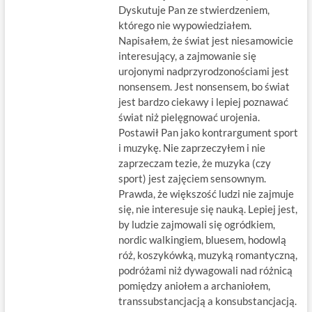
Dyskutuje Pan ze stwierdzeniem,
którego nie wypowiedziałem.
Napisałem, że świat jest niesamowicie
interesujący, a zajmowanie się
urojonymi nadprzyrodzonościami jest
nonsensem. Jest nonsensem, bo świat
jest bardzo ciekawy i lepiej poznawać
świat niż pielęgnować urojenia.
Postawił Pan jako kontrargument sport
i muzykę. Nie zaprzeczyłem i nie
zaprzeczam tezie, że muzyka (czy
sport) jest zajęciem sensownym.
Prawda, że większość ludzi nie zajmuje
się, nie interesuje się nauką. Lepiej jest,
by ludzie zajmowali się ogródkiem,
nordic walkingiem, bluesem, hodowlą
róż, koszykówką, muzyką romantyczną,
podróżami niż dywagowali nad różnicą
pomiędzy aniołem a archaniołem,
transsubstancjacją a konsubstancjacją.