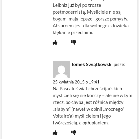
Leibniz już byl po trosze
postmodernistą. Mysliciele nie są
bogami mają lepsze i gorsze pomysły.
Absurdem jest dla wolnego człowieka
klękanie przed nimi.
Tomek Świątkowski
pisze:
25 kwietnia 2015 o 19:41
Na Pascalu świat chrześcijańskich
myślicieli się nie kończy – ale nie w tym
rzecz, bo chyba jest różnica między
„słabym” (nawet w opinii „mocnego”
Voltaire’a) myślicielem i jego
twórczością, a ogłupianiem.