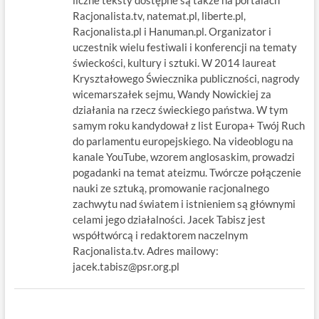
liczne teksty dostępne są także na portalach
Racjonalista.tv, natemat.pl, liberte.pl,
Racjonalista.pl i Hanuman.pl. Organizator i
uczestnik wielu festiwali i konferencji na tematy
świeckości, kultury i sztuki. W 2014 laureat
Kryształowego Świecznika publiczności, nagrody
wicemarszałek sejmu, Wandy Nowickiej za
działania na rzecz świeckiego państwa. W tym
samym roku kandydował z list Europa+ Twój Ruch
do parlamentu europejskiego. Na videoblogu na
kanale YouTube, wzorem anglosaskim, prowadzi
pogadanki na temat ateizmu. Twórcze połączenie
nauki ze sztuką, promowanie racjonalnego
zachwytu nad światem i istnieniem są głównymi
celami jego działalności. Jacek Tabisz jest
współtwórcą i redaktorem naczelnym
Racjonalista.tv. Adres mailowy:
jacek.tabisz@psr.org.pl