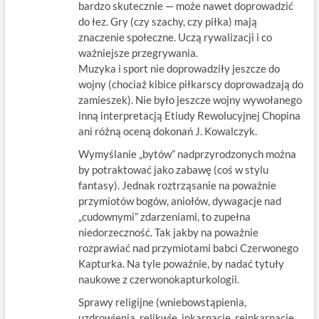
bardzo skutecznie — może nawet doprowadzić
do łez. Gry (czy szachy, czy piłka) mają
znaczenie społeczne. Uczą rywalizacji i co
ważniejsze przegrywania.
Muzyka i sport nie doprowadziły jeszcze do
wojny (chociaż kibice piłkarscy doprowadzają do
zamieszek). Nie było jeszcze wojny wywołanego
inną interpretacją Etiudy Rewolucyjnej Chopina
ani różną oceną dokonań J. Kowalczyk.
Wymyślanie „bytów” nadprzyrodzonych można
by potraktować jako zabawę (coś w stylu
fantasy). Jednak roztrząsanie na poważnie
przymiotów bogów, aniołów, dywagacje nad
„cudownymi” zdarzeniami, to zupełna
niedorzeczność. Tak jakby na poważnie
rozprawiać nad przymiotami babci Czerwonego
Kapturka. Na tyle poważnie, by nadać tytuły
naukowe z czerwonokapturkologii.
Sprawy religijne (wniebowstąpienia,
uzdrowienia, relikwie, inkarnacje, reinkarnacje,