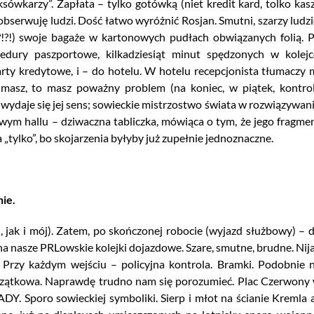
sówkarzy”. Zapłata – tylko gotówką (niet kredit kard, tolko kasz
 obserwuję ludzi. Dość łatwo wyróżnić Rosjan. Smutni, szarzy ludzi
 ?!?!) swoje bagaże w kartonowych pudłach obwiązanych folią. 
edury paszportowe, kilkadziesiąt minut spędzonych w kolejc
rty kredytowe, i – do hotelu. W hotelu recepcjonista tłumaczy 
 masz, to masz poważny problem (na koniec, w piątek, kontro
wydaje się jej sens; sowieckie mistrzostwo świata w rozwiązywan
ym hallu – dziwaczna tabliczka, mówiąca o tym, że jego fragme
 „tylko”, bo skojarzenia byłyby już zupełnie jednoznaczne.
ie.
 jak i mój). Zatem, po skończonej robocie (wyjazd służbowy) – 
a nasze PRLowskie kolejki dojazdowe. Szare, smutne, brudne. Nij
. Przy każdym wejściu – policyjna kontrola. Bramki. Podobnie 
czątkowa. Naprawdę trudno nam się porozumieć. Plac Czerwony
DY. Sporo sowieckiej symboliki. Sierp i młot na ścianie Kremla 