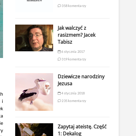
358 komentarzy
Jak walczyć z
rasizmem? Jacek
Tabisz
6 stycznia 2017
319 komentarzy
Dziewicze narodziny
Jezusa
ch
4 stycznia 2018
 i
235 komentarzy
ek
ta
ie
Zapytaj ateistę. Część
ry
1: Dekalog