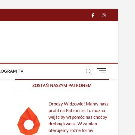
facebook
in
M
ROGRAM TV
e
n
ZOSTAŃ NASZYM PATRONEM
u
B
Drodzy Widzowie! Mamy nasz
u
profil na Patronite. Tu można
t
wejść by wspomóc nas choćby
t
drobną kwotą. W zamian
o
oferujemy różne formy
n