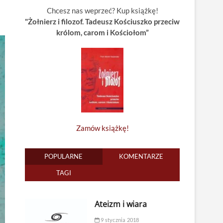
Chcesz nas weprzeć? Kup książkę!
"Żołnierz i filozof. Tadeusz Kościuszko przeciw
królom, carom i Kościołom”
Zamów książkę!
POPULARNE
KOMENTARZE
TAGI
Ateizm i wiara
9 stycznia 2018