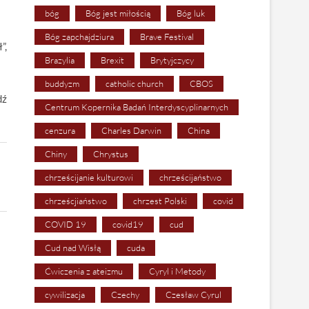
bóg
Bóg jest miłością
Bóg luk
Bóg zapchajdziura
Brave Festival
”,
Brazylia
Brexit
Brytyjczycy
buddyzm
catholic church
CBOS
dź
Centrum Kopernika Badań Interdyscyplinarnych
cenzura
Charles Darwin
China
Chiny
Chrystus
chrześcijanie kulturowi
chrześcijaństwo
chrześcjiaństwo
chrzest Polski
covid
COVID 19
covid19
cud
Cud nad Wisłą
cuda
Ćwiczenia z ateizmu
Cyryl i Metody
cywilizacja
Czechy
Czesław Cyrul