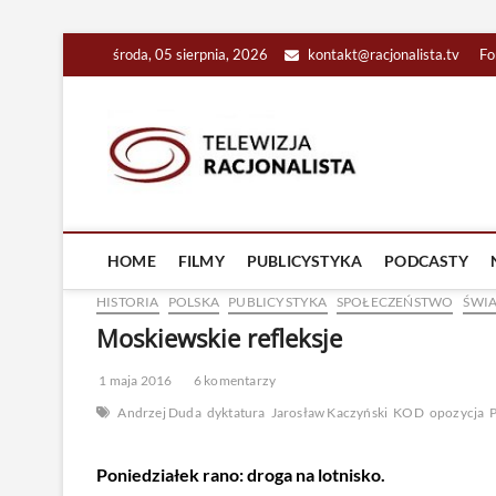
Skip
środa, 05 sierpnia, 2026
kontakt@racjonalista.tv
Fo
to
content
Racjona
RACJONALNA TELEW
HOME
FILMY
PUBLICYSTYKA
PODCASTY
HISTORIA
POLSKA
PUBLICYSTYKA
SPOŁECZEŃSTWO
ŚWI
Moskiewskie refleksje
1 maja 2016
6 komentarzy
Andrzej Duda
dyktatura
Jarosław Kaczyński
KOD
opozycja
P
Poniedziałek rano: droga na lotnisko.