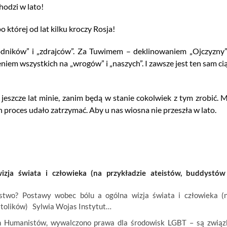
hodzi w lato!
 której od lat kilku kroczy Rosja!
dników” i „zdrajców”. Za Tuwimem – deklinowaniem „Ojczyzny”
iem wszystkich na „wrogów” i „naszych”. I zawsze jest ten sam ci
 jeszcze lat minie, zanim będą w stanie cokolwiek z tym zrobić. 
n proces udało zatrzymać. Aby u nas wiosna nie przeszła w lato.
ja świata i człowieka (na przykładzie ateistów, buddystów
wo? Postawy wobec bólu a ogólna wizja świata i człowieka (
atolików) Sylwia Wojas Instytut…
ich Humanistów, wywalczono prawa dla środowisk LGBT – są związ