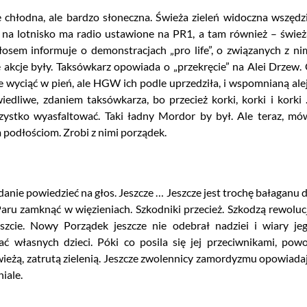
 chłodna, ale bardzo słoneczna. Świeża zieleń widoczna wszędz
 na lotnisko ma radio ustawione na PR1, a tam również – śwież
osem informuje o demonstracjach „pro life”, o związanych z ni
re akcje były. Taksówkarz opowiada o „przekręcie” na Alei Drzew.
je wyciąć w pień, ale HGW ich podle uprzedziła, i wspomnianą ale
iedliwe, zdaniem taksówkarza, bo przecież korki, korki i korki
ystko wyasfaltować. Taki ładny Mordor by był. Ale teraz, mó
m podłościom. Zrobi z nimi porządek.
anie powiedzieć na głos. Jeszcze … Jeszcze jest trochę bałaganu 
Paru zamknąć w więzieniach. Szkodniki przecież. Szkodzą rewolucj
szcie. Nowy Porządek jeszcze nie odebrał nadziei i wiary je
ć własnych dzieci. Póki co posila się jej przeciwnikami, powo
wieżą, zatrutą zielenią. Jeszcze zwolennicy zamordyzmu opowiada
niale.