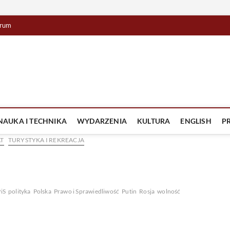
rum
lista TV
IZJA
NAUKA I TECHNIKA
WYDARZENIA
KULTURA
ENGLISH
P
AT
TURYSTYKA I REKREACJA
iS
polityka
Polska
Prawo i Sprawiedliwość
Putin
Rosja
wolność