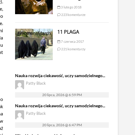
).
3 lutego 2018
e,
223 komentarze
Po
e.
mi
11 PLAGA
la
7 czerwca 2017
iu
221 komentarzy
nt
Nauka rozwija ciekawość, uczy samodzielnego...
Patty Black
20 lipca, 2026 @ 6:59 PM
do
Nauka rozwija ciekawość, uczy samodzielnego...
ak
na
Patty Black
 w
20 lipca, 2026 @ 6:47 PM
aż