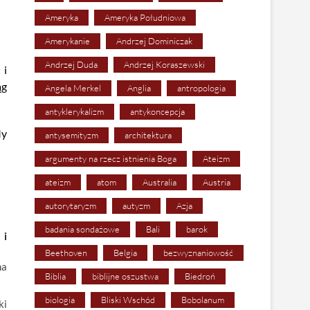
Ameryka
Ameryka Południowa
Amerykanie
Andrzej Dominiczak
Andrzej Duda
Andrzej Koraszewski
 i
ąg
Angela Merkel
Anglia
antropologia
antyklerykalizm
antykoncepcja
My
antysemityzm
architektura
argumenty na rzecz istnienia Boga
Ateizm
ateizm
atom
Australia
Austria
autorytaryzm
autyzm
Azja
badania sondażowe
Bali
barok
 i
Beethoven
Belgia
bezwyznaniowość
na
Biblia
biblijne oszustwa
Biedroń
biologia
Bliski Wschód
Bobolanum
ki