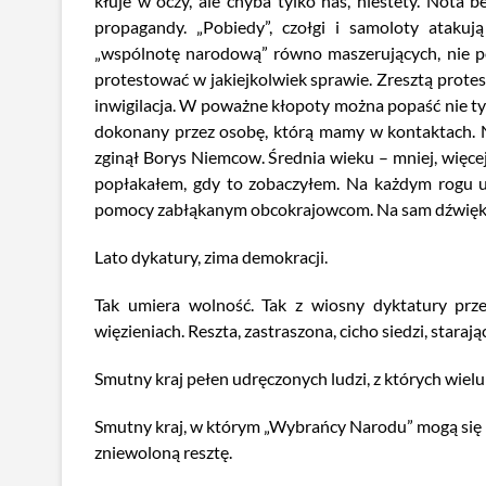
kłuje w oczy, ale chyba tylko nas, niestety. Nota 
propagandy. „Pobiedy”, czołgi i samoloty atakuj
„wspólnotę narodową” równo maszerujących, nie pop
protestować w jakiejkolwiek sprawie. Zresztą protes
inwigilacja. W poważne kłopoty można popaść nie tylk
dokonany przez osobę, którą mamy w kontaktach. 
zginął Borys Niemcow. Średnia wieku – mniej, więcej,
popłakałem, gdy to zobaczyłem. Na każdym rogu ul
pomocy zabłąkanym obcokrajowcom. Na sam dźwięk an
Lato dykatury, zima demokracji.
Tak umiera wolność. Tak z wiosny dyktatury prze
więzieniach. Reszta, zastraszona, cicho siedzi, starają
Smutny kraj pełen udręczonych ludzi, z których wielu
Smutny kraj, w którym „Wybrańcy Narodu” mogą się c
zniewoloną resztę.