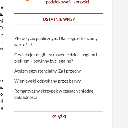
podziękowań i korzyści.
ie
a,
OSTATNIE WPISY
mi
 O
ję
Zło w życiu publicznym. Dlaczego odrzucamy
 …
wartości?
wi
Czy lekcje religii – straszenie dzieci bogiem i
piekłem – powinny być legalne?
Ateizm egzystencjalny. Za i przeciw
do
Wieniawski odzyskany przez barwy.
i.
Romantyczny skrzypek w czasach chłodnej
go
dokładności
li
ją
KSIĄŻKI