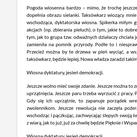
Pogoda wiosenna bardzo – mimo, że trochę jeszcze
dopełnia obrazu sielanki. Taksówkarz wiozący mnie
wschodząca, dyktatorska wiosna. Spikerka miłym gł
akcjach (np. zbierania pieluch), o tym, jakie to dob
tym, jak to grupa tzw. odważnych działaczy chciała 
zamieniła na pomnik przyrody. Podłe to i niespraw
Przecież można by te drzewa w pień wyciąć, a wsz
taksówkarz, będzie lepiej. Nowa władza zaradzi taki
Wiosna dyktatury, jesień demokracji.
Jeszcze wolno mieć swoje zdanie. Jeszcze można to zd
uprzątnięcia. Jeszcze paru trzeba wyrzucić z pracy. 
Gdy się ich uprzątnie, to zapanuje porządek wre
zwolennikom. Jeszcze rewolucja nie zaczęła pożera
wschodząc i pączkując, zachwycając ślepych swoją ś
z wiarą, jak to już, już za chwilę będzie Pięknie i Wspa
Wiosna dyktatury, jesień demokracji.