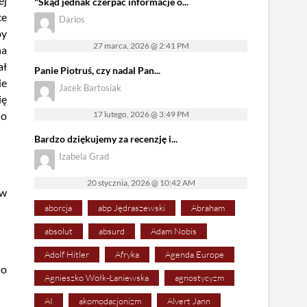
ej
"Skąd jednak czerpać informacje o...
ce
Darios
by
27 marca, 2026 @ 2:41 PM
na
ał
Panie Piotruś, czy nadal Pan...
ie
Jacek Bartosiak
ię
do
17 lutego, 2026 @ 3:49 PM
Bardzo dziękujemy za recenzję i...
Izabela Grad
20 stycznia, 2026 @ 10:42 AM
 w
aborcja
abp Jędraszewski
Abraham
absolut
absurd
Adam Nobis
Adolf Hitler
Afryka
Agenda Europe
 o
Agnieszko Wołk-Łaniewska
agnostycyzm
AI
akomodacjonizm
Alvert Jann