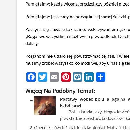
Pamiętajmy: każda wiosna, prędzej, czy później przec
Pamiętajmy: jesteśmy na początku tej samej ścieżki, po
Zaczyna się zawsze tak samo: wskazywaniem „szko
„Boga” we wszystkich możliwych przypadkach. Dzielen
dalszy.
Rosjanom nie udało się powstrzymać tej fali. I wiele
musimy zrobić wszystko, co możliwe, aby u nas się te
F
T
E
Pi
W
Li
S
ac
w
m
nt
y
n
h
Więcej Na Podobny Temat:
e
itt
ail
er
k
k
ar
Postawy wobec bólu a ogólna wiz
b
er
es
o
e
e
katolików)
o
t
p
dI
Ból- skandal czy błogosławieńst
przykładzie ateistów, buddystów i k
o
n
Obecnie, również dzięki działalności Maltańsk