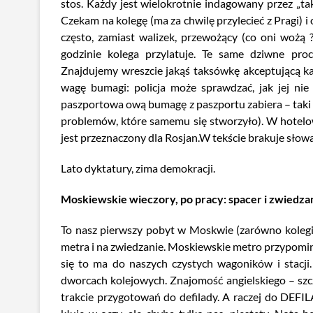
stos. Każdy jest wielokrotnie indagowany przez „tak
Czekam na kolegę (ma za chwilę przylecieć z Pragi) i
często, zamiast walizek, przewożący (co oni wożą
godzinie kolega przylatuje. Te same dziwne proc
Znajdujemy wreszcie jakąś taksówkę akceptującą ka
wagę bumagi: policja może sprawdzać, jak jej nie
paszportowa ową bumagę z paszportu zabiera – taki 
problemów, które samemu się stworzyło). W hotelow
jest przeznaczony dla Rosjan.W tekście brakuje słowa
Lato dyktatury, zima demokracji.
Moskiewskie wieczory, po pracy: spacer i zwiedzan
To nasz pierwszy pobyt w Moskwie (zarówno kolegi,
metra i na zwiedzanie. Moskiewskie metro przypomin
się to ma do naszych czystych wagoników i stacji
dworcach kolejowych. Znajomość angielskiego – sz
trakcie przygotowań do defilady. A raczej do DEFILA