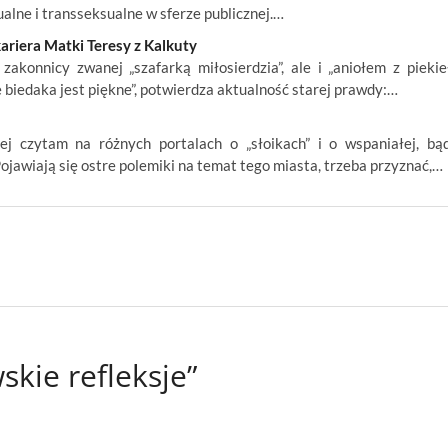
alne i transseksualne w sferze publicznej.…
ariera Matki Teresy z Kalkuty
konnicy zwanej „szafarką miłosierdzia”, ale i „aniołem z piekieł
ie biedaka jest piękne”, potwierdza aktualność starej prawdy:…
ej czytam na różnych portalach o „słoikach” i o wspaniałej, bą
ojawiają się ostre polemiki na temat tego miasta, trzeba przyznać,…
kie refleksje”