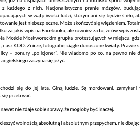
bene, już na displayach umieszczonych na lotnisku sporo wojenn
ą z każdego z nich. Nacjonalistyczne pranie mózgów, budują
adających w wątpliwości ludzi, którym ani się będzie śniło, a
towanie jest niebezpieczne. Może skończyć się więzieniem. Total
o za jakiś wpis na Facebooku, ale również za to, że ów wpis zost
Na Moście Moskworeckim grupka protestujących w miejscu, gdz
 nasz KOD. Znicze, fotografie, ciągle donoszone kwiaty. Prawie s
icy – ponury „policjoner”. Nie wiadomo po co, na pewno nie 
gielskiego zaczyna się jeżyć.
chodzi się do jej lata. Giną ludzie. Są mordowani, zamykani
c się przetrwać.
 nawet nie zdaje sobie sprawy, że mogłoby być inaczej.
ieszyć wolnością absolutną i absolutnym przepychem, nie dbając