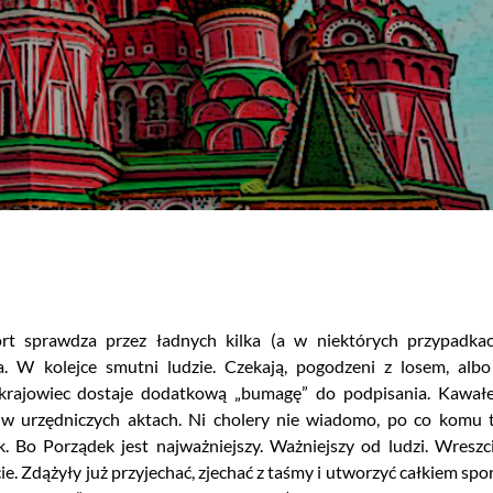
rt sprawdza przez ładnych kilka (a w niektórych przypadka
za. W kolejce smutni ludzie. Czekają, pogodzeni z losem, albo
okrajowiec dostaje dodatkową „bumagę” do podpisania. Kawał
 w urzędniczych aktach. Ni cholery nie wiadomo, po co komu 
. Bo Porządek jest najważniejszy. Ważniejszy od ludzi. Wreszc
ie. Zdążyły już przyjechać, zjechać z taśmy i utworzyć całkiem spo