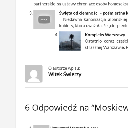
k
partnerskie, są ustawy chroniące osoby homoseksu
Święta od ciemności – pośmiertna k
Niedawna kanonizacja albańskiej za
kobiety, która uważała, że „cierpien
Kompleks Warszawy
Ostatnio coraz części
strasznej Warszawie. P
O autorze wpisu:
Witek Świerzy
6 Odpowiedź na “Moskiews