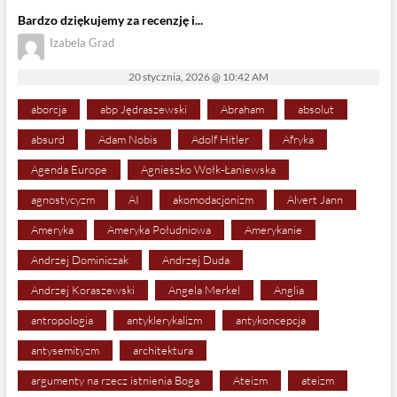
Bardzo dziękujemy za recenzję i...
Izabela Grad
20 stycznia, 2026 @ 10:42 AM
aborcja
abp Jędraszewski
Abraham
absolut
absurd
Adam Nobis
Adolf Hitler
Afryka
Agenda Europe
Agnieszko Wołk-Łaniewska
agnostycyzm
AI
akomodacjonizm
Alvert Jann
Ameryka
Ameryka Południowa
Amerykanie
Andrzej Dominiczak
Andrzej Duda
Andrzej Koraszewski
Angela Merkel
Anglia
antropologia
antyklerykalizm
antykoncepcja
antysemityzm
architektura
argumenty na rzecz istnienia Boga
Ateizm
ateizm