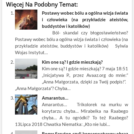
Więcej Na Podobny Temat:
e
itt
ail
er
k
k
ar
Postawy wobec bólu a ogólna wizja świata
b
er
es
o
e
e
i człowieka (na przykładzie ateistów,
o
t
p
dI
buddystów i katolików)
Ból- skandal czy błogosławieństwo?
o
n
Postawy wobec bólu a ogólna wizja świata i człowieka (na
k
przykładzie ateistów, buddystów i katolików) Sylwia
Wojas Instytut…
Kim one są? I gdzie mieszkają?
Kim one są? I gdzie mieszkają? 7 maja 18:51
„Inicjatywa P., przez Avaaz.org do mnie:”
„Anna Małgorzata, dzięki za Twój podpis!”.
„Anna Małgorzata”? Chyba…
Amarantus…
Amarantus… Trikolorek na murku w
korytarzu chyba… Mirabelka na Raabego
chyba… A tu ogródki? To też Raabego?
13Lipca 2018 Chwatka Niematka: „Kto nie lubi…
Roger Scruton czyli konserwatywny obraz