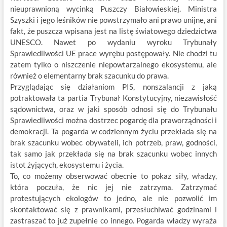
nieuprawnioną wycinką Puszczy Białowieskiej. Ministra
Szyszki i jego leśników nie powstrzymało ani prawo unijne, ani
fakt, że puszcza wpisana jest na listę światowego dziedzictwa
UNESCO. Nawet po wydaniu wyroku Trybunały
Sprawiedliwości UE prace wyrębu postępowały. Nie chodzi tu
zatem tylko o niszczenie niepowtarzalnego ekosystemu, ale
również o elementarny brak szacunku do prawa.
Przyglądając się działaniom PIS, nonszalancji z jaką
potraktowała ta partia Trybunał Konstytucyjny, niezawisłość
sądownictwa, oraz w jaki sposób odnosi się do Trybunału
Sprawiedliwości można dostrzec pogardę dla praworządności i
demokracji. Ta pogarda w codziennym życiu przekłada się na
brak szacunku wobec obywateli, ich potrzeb, praw, godności,
tak samo jak przekłada się na brak szacunku wobec innych
istot żyjących, ekosystemu i życia.
To, co możemy obserwować obecnie to pokaz siły, władzy,
która poczuła, że nic jej nie zatrzyma. Zatrzymać
protestujących ekologów to jedno, ale nie pozwolić im
skontaktować się z prawnikami, przesłuchiwać godzinami i
zastraszać to już zupełnie co innego. Pogarda władzy wyraża