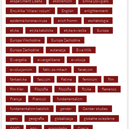
eksperyment Libeta
ekstremizm
Emilia Dowgiało
Encyklika "Wiara i rozum"
English
enlightenment
epidemia koronawirusa
erich fromm
eschatologia
etyka
etyka katolicka
etyka świecka
Europa
Europa Wschodnia
Europa Zachodnia
Europa Zachodnie
eutanazja
Ewa Wilk
Ewangelia
ewangelikanie
ewolucja
ewolucjonizm
fakty po mitach
fanatyzm
fantastyka
faszyzm
Fatima
feminizm
film
film Kler
Filozofia
filozofia
fizyka
flamenco
Francja
Francuzi
fundamentalizm
fundamentalizm katolicki
gender
Gender studies
geny
geografia
globalizacja
globalne ocieplenie
GMO
góry
gospodarka
Grecja