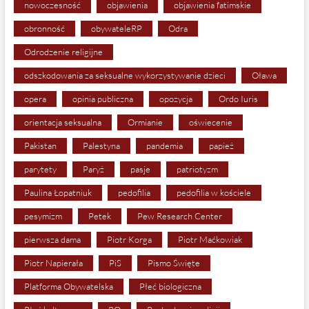
nowoczesność
objawienia
objawienia fatimskie
obronność
obywateleRP
Odra
Odrodzenie religijne
odszkodowania za seksualne wykorzystywanie dzieci
Oława
opera
opinia publiczna
opozycja
Ordo Iuris
orientacja seksualna
Ormianie
oświecenie
Pakistan
Palestyna
pandemia
papież
parytety
Paryż
pasje
patriotyzm
Paulina Łopatniuk
pedofilia
pedofilia w kościele
pesymizm
Petek
Pew Research Center
pierwsza dama
Piotr Korga
Piotr Maćkowiak
Piotr Napierała
PiS
Pismo Święte
Platforma Obywatelska
Płeć biologiczna