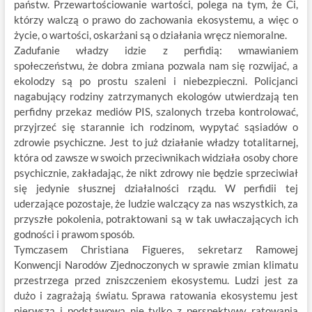
państw. Przewartościowanie wartości, polega na tym, że Ci,
którzy walczą o prawo do zachowania ekosystemu, a więc o
życie, o wartości, oskarżani są o działania wręcz niemoralne.
Zadufanie władzy idzie z perfidią: wmawianiem
społeczeństwu, że dobra zmiana pozwala nam się rozwijać, a
ekolodzy są po prostu szaleni i niebezpieczni. Policjanci
nagabujący rodziny zatrzymanych ekologów utwierdzają ten
perfidny przekaz mediów PIS, szalonych trzeba kontrolować,
przyjrzeć się starannie ich rodzinom, wypytać sąsiadów o
zdrowie psychiczne. Jest to już działanie władzy totalitarnej,
która od zawsze w swoich przeciwnikach widziała osoby chore
psychicznie, zakładając, że nikt zdrowy nie będzie sprzeciwiał
się jedynie słusznej działalności rządu. W perfidii tej
uderzające pozostaje, że ludzie walczący za nas wszystkich, za
przyszłe pokolenia, potraktowani są w tak uwłaczających ich
godności i prawom sposób.
Tymczasem Christiana Figueres, sekretarz Ramowej
Konwencji Narodów Zjednoczonych w sprawie zmian klimatu
przestrzega przed zniszczeniem ekosystemu. Ludzi jest za
dużo i zagrażają światu. Sprawa ratowania ekosystemu jest
pierwszą i podstawową nie tylko z perspektywy ratowania