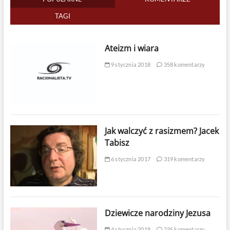
TAGI
Ateizm i wiara
9 stycznia 2018
358 komentarzy
Jak walczyć z rasizmem? Jacek
Tabisz
6 stycznia 2017
319 komentarzy
Dziewicze narodziny Jezusa
4 stycznia 2018
235 komentarzy