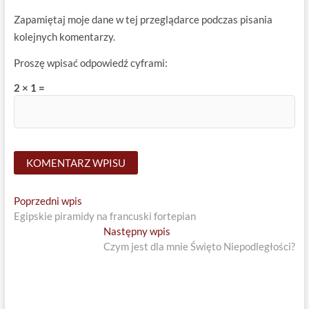
Zapamiętaj moje dane w tej przeglądarce podczas pisania
kolejnych komentarzy.
Proszę wpisać odpowiedź cyframi:
2 × 1 =
Nawigacja
Previous
Poprzedni wpis
post:
Egipskie piramidy na francuski fortepian
wpisu
Next
Następny wpis
post:
Czym jest dla mnie Święto Niepodległości?