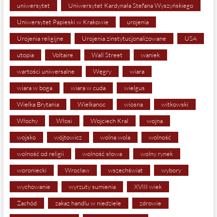
uniwersytet
Uniwersytet Kardynała Stefana Wyszyńskiego
Uniwersytet Papieski w Krakowie
urojenia
Urojenia religijne
Urojenia zinstytucjonalizowane
USA
utopia
Voltaire
Wall Street
waniek
wartości uniwersalne
Węgry
wiara
wiara w boga
wiara w cuda
wielgus
Wielka Brytania
Wielkanoc
wiosna
witkowski
Włochy
Włosi
Wojciech Kral
wojna
wojsko
wójtowicz
wolna wola
wolność
wolność od religii
wolność słowa
wolny rynek
woroniecki
Wrocław
wszechświat
wybory
wychowanie
wyrzuty sumienia
XVIII wiek
Zachód
zakaz handlu w niedziele
zdrowie