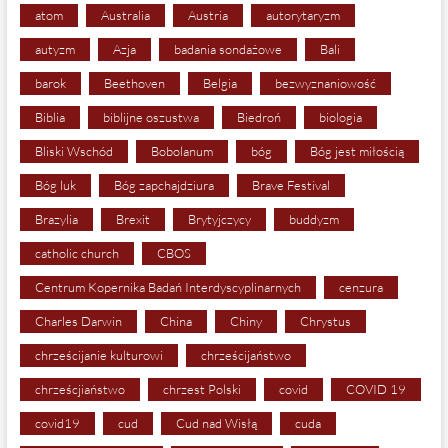
atom
Australia
Austria
autorytaryzm
autyzm
Azja
badania sondażowe
Bali
barok
Beethoven
Belgia
bezwyznaniowość
Biblia
biblijne oszustwa
Biedroń
biologia
Bliski Wschód
Bobolanum
bóg
Bóg jest miłością
Bóg luk
Bóg zapchajdziura
Brave Festival
Brazylia
Brexit
Brytyjczycy
buddyzm
catholic church
CBOS
Centrum Kopernika Badań Interdyscyplinarnych
cenzura
Charles Darwin
China
Chiny
Chrystus
chrześcijanie kulturowi
chrześcijaństwo
chrześcjiaństwo
chrzest Polski
covid
COVID 19
covid19
cud
Cud nad Wisłą
cuda