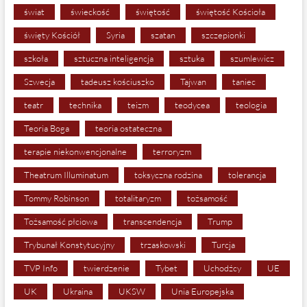
świat
świeckość
świętość
świętość Kościoła
święty Kościół
Syria
szatan
szczepionki
szkoła
sztuczna inteligencja
sztuka
szumlewicz
Szwecja
tadeusz kościuszko
Tajwan
taniec
teatr
technika
teizm
teodycea
teologia
Teoria Boga
teoria ostateczna
terapie niekonwencjonalne
terroryzm
Theatrum Illuminatum
toksyczna rodzina
tolerancja
Tommy Robinson
totalitaryzm
tożsamość
Tożsamość płciowa
transcendencja
Trump
Trybunał Konstytucyjny
trzaskowski
Turcja
TVP Info
twierdzenie
Tybet
Uchodźcy
UE
UK
Ukraina
UKSW
Unia Europejska