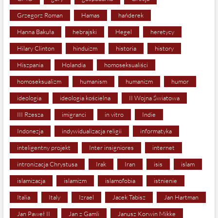
Grzegorz Roman
Hamas
hańderek
Hanna Bakuła
hebrajski
Hegel
heretycy
Hilary Clinton
hinduizm
historia
history
Hiszpania
Holandia
homoseksualiści
homoseksualizm
humanism
humanizm
humor
ideologia
ideologia kościelna
II Wojna Światowa
III Rzesza
imigranci
in vitro
Indie
Indonezja
indywidualizacja religii
informatyka
inteligentny projekt
Inter insigniores
internet
intronizacja Chrystusa
Irak
Iran
isis
islam
islamizacja
islamizm
islamofobia
istnienie
Italia
Italy
Izrael
Jacek Tabisz
Jan Hartman
Jan Paweł II
Jan z Gamli
Janusz Korwin Mikke