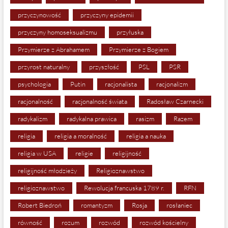
przyczynowość
przyczyny epidemii
przyczyny homoseksualizmu
przyłuska
Przymierze z Abrahamem
Przymierze z Bogiem
przyrost naturalny
przyszłość
PSL
PSR
psychologia
Putin
racjonalista
racjonalizm
racjonalność
racjonalność świata
Radosław Czarnecki
radykalizm
radykalna prawica
rasizm
Razem
religia
religia a moralność
religia a nauka
religia w USA
religie
religijność
religijność młodzieży
Religioznawstwo
religioznawstwo
Rewolucja francuska 1789 r.
RFN
Robert Biedroń
romantyzm
Rosja
rosłaniec
równość
rozum
rozwód
rozwód kościelny