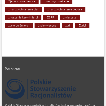
Zjednoczona Lewica
zmartwychwstanie
zmartwychwstanie ciał
zmartwychwstanie Jezusa
znoszenie kary śmierci
ZSRR
zwierzęta
życie po śmierci
życie wieczne
żyd
Żydzi
Patronat
Polskie Stowarzyszenie Racjonalistów jest zrzeszeniem osób o