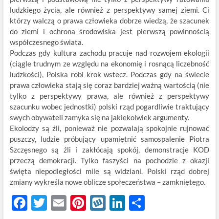
ludzkiego życia, ale również z perspektywy samej ziemi. Ci
którzy walczą o prawa człowieka dobrze wiedzą, że szacunek
do ziemi i ochrona środowiska jest pierwszą powinnością
współczesnego świata.
Podczas gdy kultura zachodu pracuje nad rozwojem ekologii
(ciągle trudnym ze względu na ekonomię i rosnącą liczebność
ludzkości), Polska robi krok wstecz. Podczas gdy na świecie
prawa człowieka stają się coraz bardziej ważną wartością (nie
tylko z perspektywy prawa, ale również z perspektywy
szacunku wobec jednostki) polski rząd pogardliwie traktujący
swych obywateli zamyka się na jakiekolwiek argumenty.
Ekolodzy są źli, ponieważ nie pozwalają spokojnie rujnować
puszczy, ludzie próbujący upamiętnić samospalenie Piotra
Szczęsnego są źli i zakłócają spokój, demonstracje KOD
przeczą demokracji. Tylko faszyści na pochodzie z okazji
święta niepodległości mile są widziani. Polski rząd dobrej
zmiany wykreśla nowe oblicze społeczeństwa – zamkniętego.
F
T
E
Pi
W
Li
S
ac
w
m
nt
y
n
h