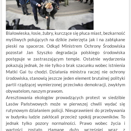
Białowieska, łosie, żubry, kurczące się płuca miast, bezkarność
myśliwych polujących na dzikie zwierzęta jak i na zabłąkane
pieski na spacerze. Odkąd Ministrem Ochrony Środowiska
pozostał Jan Szyszko degradacja polskiego środowiska
postępuje w zastraszającym tempie. Ostatnie wydarzenia
pokazują jednak, że nie tylko o brak szacunku wobec istnienia
Matki Gai tu chodzi. Działania ministra raczej nie ochrony
środowiska, stanowią jeszcze jeden element brutalnej polityki
partii rządzącej wymierzonej przeciwko demokracji, zwykłym
obywatelom, naszym prawom.
Aresztowania ekologów prowadzących protest w siedzibie
Lasów Państwowych może w pierwszej chwili wydać się
rutynowym działaniem policji. Nieuprawnieni do przebywania
w budynku ludzie zakłócali przecież spokój pracowników. To
jednak tylko pozory normalności. Prawo wobec życia i
wartości zostało złamane dużo wcześniej wraz z