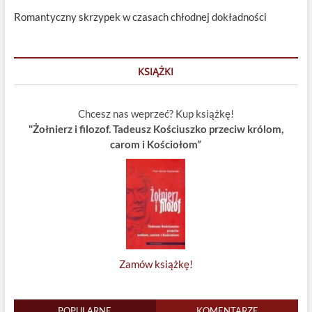
Romantyczny skrzypek w czasach chłodnej dokładności
KSIĄŻKI
Chcesz nas weprzeć? Kup książkę!
"Żołnierz i filozof. Tadeusz Kościuszko przeciw królom,
carom i Kościołom”
Zamów książkę!
POPULARNE
KOMENTARZE