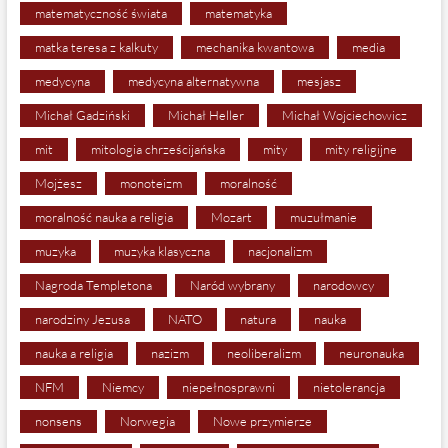
matematyczność świata
matematyka
matka teresa z kalkuty
mechanika kwantowa
media
medycyna
medycyna alternatywna
mesjasz
Michał Gadziński
Michał Heller
Michał Wojciechowicz
mit
mitologia chrześcijańska
mity
mity religijne
Mojżesz
monoteizm
moralność
moralność nauka a religia
Mozart
muzułmanie
muzyka
muzyka klasyczna
nacjonalizm
Nagroda Templetona
Naród wybrany
narodowcy
narodziny Jezusa
NATO
natura
nauka
nauka a religia
nazizm
neoliberalizm
neuronauka
NFM
Niemcy
niepełnosprawni
nietolerancja
nonsens
Norwegia
Nowe przymierze