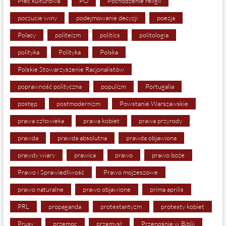
Płeć kulturowa
PO
Pochodzenie religii
poczucie winy
podejmowanie decyzji
poezja
Polacy
politeizm
politics
politologia
polityka
Polityka
Polska
Polskie Stowarzyszenie Racjonalistów
poprawność polityczna
populizm
Portugalia
postęp
postmodernizm
Powstanie Warszawskie
prawa człowieka
prawa kobiet
prawa przyrody
prawda
prawda absolutna
prawda objawiona
prawdy wiary
prawica
prawo
prawo boże
Prawo i Sprawiedliwość
Prawo mojżeszowe
prawo naturalne
prawo objawione
prima aprilis
PRL
propaganda
protestantyzm
protesty kobiet
Prusy
przemoc
przemysł
Przenośnie w Biblii