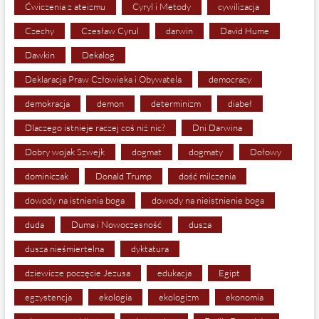
Ćwiczenia z ateizmu
Cyryl i Metody
cywilizacja
Czechy
Czesław Cyrul
darwin
David Hume
Dawkin
Dekalog
Deklaracja Praw Człowieka i Obywatela
democracy
demokracja
demon
determinizm
diabeł
Dlaczego istnieje raczej coś niż nic?
Dni Darwina
Dobry wojak Szwejk
dogmat
dogmaty
Dołowy
dominiczak
Donald Trump
dość milczenia
dowody na istnienia boga
dowody na nieistnienie boga
duda
Duma i Nowoczesność
dusza
dusza nieśmiertelna
dyktatura
dziewicze poczęcie Jezusa
edukacja
Egipt
egzystencja
ekologia
ekologizm
ekonomia