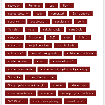
rozwody
Rumunia
rząd
Rzym
sąd ostateczny
sądy
samorząd
Santo subito
scepticism
sceptycyzm
secularism
sejm
Sekielski
seks
sekularyzacja
sens życia
senyszyn
Sikhowie
SLD
ślub
śmierć
socjalizm
socjalliberalizm
socjobiologia
solidarność
sondaż o religijności
splątanie kwantowe
społeczeństwo
sport
sprawiedliwość
sprzeciw sumienia
sprzeczności między nauką a religią
Sri Lanka
Stany Zjednoczone
Stany Zjednoczone Ameryki
starość
stereotypy
stworzenie świata
sumienie
superpozycja kwantowa
ŚW. PAWEŁ
świadkowie jehowy
świadomość