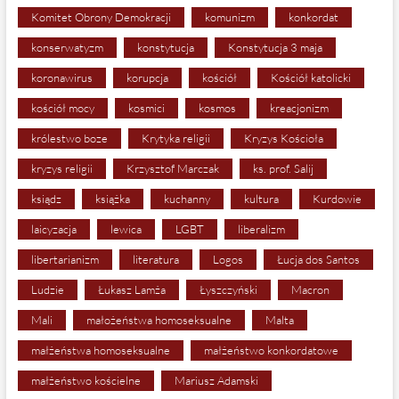
Komitet Obrony Demokracji
komunizm
konkordat
konserwatyzm
konstytucja
Konstytucja 3 maja
koronawirus
korupcja
kościół
Kościół katolicki
kościół mocy
kosmici
kosmos
kreacjonizm
królestwo boze
Krytyka religii
Kryzys Kościoła
kryzys religii
Krzysztof Marczak
ks. prof. Salij
ksiądz
książka
kuchanny
kultura
Kurdowie
laicyzacja
lewica
LGBT
liberalizm
libertarianizm
literatura
Logos
Łucja dos Santos
Ludzie
Łukasz Lamża
Łyszczyński
Macron
Mali
małożeństwa homoseksualne
Malta
małżeństwa homoseksualne
małżeństwo konkordatowe
małżeństwo kościelne
Mariusz Adamski