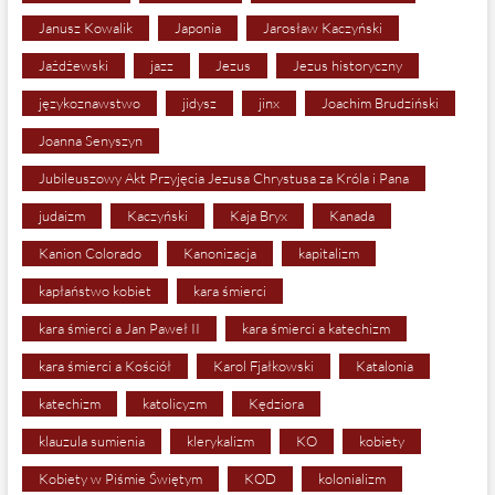
Janusz Kowalik
Japonia
Jarosław Kaczyński
Jażdżewski
jazz
Jezus
Jezus historyczny
językoznawstwo
jidysz
jinx
Joachim Brudziński
Joanna Senyszyn
Jubileuszowy Akt Przyjęcia Jezusa Chrystusa za Króla i Pana
judaizm
Kaczyński
Kaja Bryx
Kanada
Kanion Colorado
Kanonizacja
kapitalizm
kapłaństwo kobiet
kara śmierci
kara śmierci a Jan Paweł II
kara śmierci a katechizm
kara śmierci a Kościół
Karol Fjałkowski
Katalonia
katechizm
katolicyzm
Kędziora
klauzula sumienia
klerykalizm
KO
kobiety
Kobiety w Piśmie Świętym
KOD
kolonializm