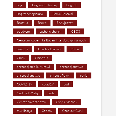
bóg
Bóg jest miłością
Bóg luk
Bóg zapchajdziura
Brave Festival
Brazylia
Brexit
Brytyjczycy
buddyzm
catholic church
CBOS
Centrum Kopernika Badań Interdyscyplinarnych
cenzura
Charles Darwin
China
Chiny
Chrystus
chrześcijanie kulturowi
chrześcijaństwo
chrześcjiaństwo
chrzest Polski
covid
COVID 19
covid19
cud
Cud nad Wisłą
cuda
Ćwiczenia z ateizmu
Cyryl i Metody
cywilizacja
Czechy
Czesław Cyrul