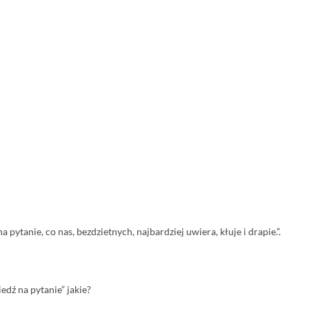
tanie, co nas, bezdzietnych, najbardziej uwiera, kłuje i drapie.”.
dź na pytanie” jakie?