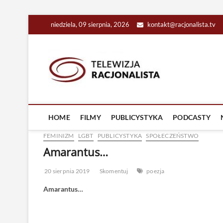
Skip
niedziela, 09 sierpnia, 2026
kontakt@racjonalista.tv
to
content
Racjona
RACJONALNA TELEW
HOME
FILMY
PUBLICYSTYKA
PODCASTY
FEMINIZM
LGBT
PUBLICYSTYKA
SPOŁECZEŃSTWO
Amarantus…
20 sierpnia 2019
Skomentuj
poezja
Amarantus…