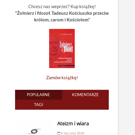
Chcesz nas weprzeć? Kup książkę!
"Żołnierz i filozof. Tadeusz Kościuszko przeciw
królom, carom i Kościołom”
Zamów książkę!
POPULARNE
KOMENTARZE
TAGI
Ateizm i wiara
9 stycznia 2018