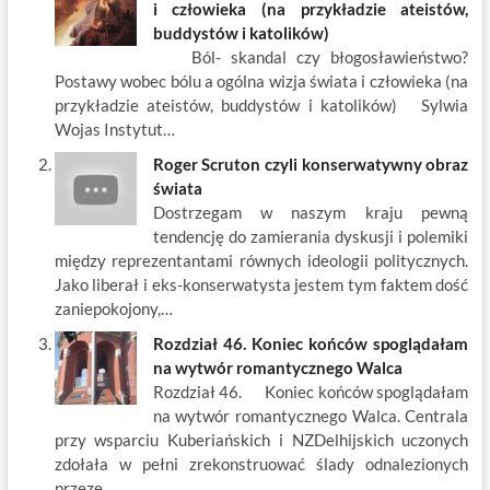
b
er
es
o
e
e
i człowieka (na przykładzie ateistów,
o
t
p
dI
buddystów i katolików)
Ból- skandal czy błogosławieństwo?
o
n
Postawy wobec bólu a ogólna wizja świata i człowieka (na
k
przykładzie ateistów, buddystów i katolików) Sylwia
Wojas Instytut…
Roger Scruton czyli konserwatywny obraz
świata
Dostrzegam w naszym kraju pewną
tendencję do zamierania dyskusji i polemiki
między reprezentantami równych ideologii politycznych.
Jako liberał i eks-konserwatysta jestem tym faktem dość
zaniepokojony,…
Rozdział 46. Koniec końców spoglądałam
na wytwór romantycznego Walca
Rozdział 46. Koniec końców spoglądałam
na wytwór romantycznego Walca. Centrala
przy wsparciu Kuberiańskich i NZDelhijskich uczonych
zdołała w pełni zrekonstruować ślady odnalezionych
przeze…