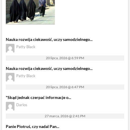
Nauka rozwija ciekawość, uczy samodzielnego...
Patty Black
20 lipca, 2026 @ 6:59 PM
Nauka rozwija ciekawość, uczy samodzielnego...
Patty Black
20 lipca, 2026 @ 6:47 PM
"Skąd jednak czerpać informacje o...
Darios
27 marca, 2026 @ 2:41 PM
Panie Piotruś, czy nadal Pan...