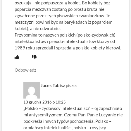
oszukują i nie podpuszczają kobiet. Bo kobiety bez
poparcia mezczyzn zostaną po prostu brutalnie
zgwałcone przez tych pisowskich cwaniaczkow. To
mezczyzni powinni byc na barykadach (z poparciem
kobiet), a nie odwrotnie.
Przypomina to naszych polskich (polsko-zydowskich)
intelektualistow i pseudo-intelektualistow ktorzy od
1989 roku sprzedali i sprzedają polskie kobiety klerowi.
Odpowiedz
Jacek Tabisz
pisze:
10 grudnia 2016 o 10:25
„Polsko – żydowscy intelektualiści” – oj zapachniało
mi antysemityzmem. Czemu Pan, Panie Lucyanie nie
podkreśla innych typów pochodzenia. Polsko –
ormiańscy intelektualiści, polsko – rosyjscy