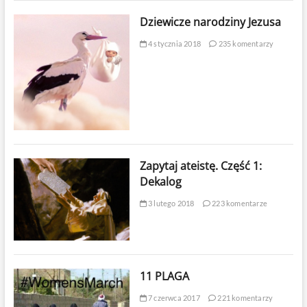
Dziewicze narodziny Jezusa
4 stycznia 2018
235 komentarzy
Zapytaj ateistę. Część 1:
Dekalog
3 lutego 2018
223 komentarze
11 PLAGA
7 czerwca 2017
221 komentarzy