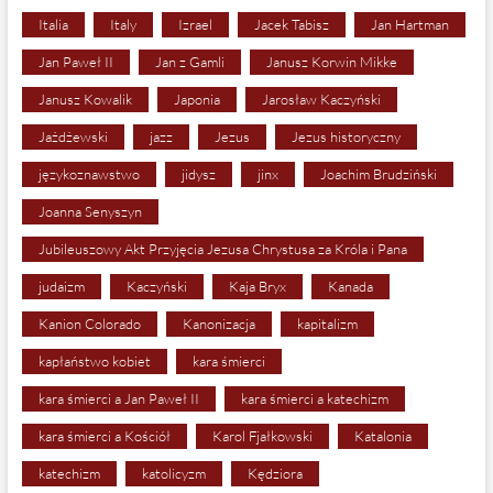
Italia
Italy
Izrael
Jacek Tabisz
Jan Hartman
Jan Paweł II
Jan z Gamli
Janusz Korwin Mikke
Janusz Kowalik
Japonia
Jarosław Kaczyński
Jażdżewski
jazz
Jezus
Jezus historyczny
językoznawstwo
jidysz
jinx
Joachim Brudziński
Joanna Senyszyn
Jubileuszowy Akt Przyjęcia Jezusa Chrystusa za Króla i Pana
judaizm
Kaczyński
Kaja Bryx
Kanada
Kanion Colorado
Kanonizacja
kapitalizm
kapłaństwo kobiet
kara śmierci
kara śmierci a Jan Paweł II
kara śmierci a katechizm
kara śmierci a Kościół
Karol Fjałkowski
Katalonia
katechizm
katolicyzm
Kędziora