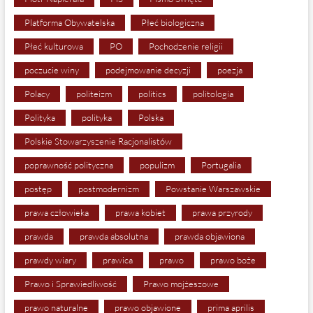
Platforma Obywatelska
Płeć biologiczna
Płeć kulturowa
PO
Pochodzenie religii
poczucie winy
podejmowanie decyzji
poezja
Polacy
politeizm
politics
politologia
Polityka
polityka
Polska
Polskie Stowarzyszenie Racjonalistów
poprawność polityczna
populizm
Portugalia
postęp
postmodernizm
Powstanie Warszawskie
prawa człowieka
prawa kobiet
prawa przyrody
prawda
prawda absolutna
prawda objawiona
prawdy wiary
prawica
prawo
prawo boże
Prawo i Sprawiedliwość
Prawo mojżeszowe
prawo naturalne
prawo objawione
prima aprilis