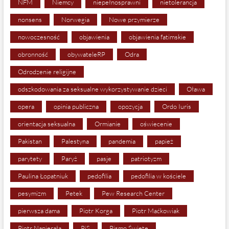
NFM
Niemcy
niepełnosprawni
nietolerancja
nonsens
Norwegia
Nowe przymierze
nowoczesność
objawienia
objawienia fatimskie
obronność
obywateleRP
Odra
Odrodzenie religijne
odszkodowania za seksualne wykorzystywanie dzieci
Oława
opera
opinia publiczna
opozycja
Ordo Iuris
orientacja seksualna
Ormianie
oświecenie
Pakistan
Palestyna
pandemia
papież
parytety
Paryż
pasje
patriotyzm
Paulina Łopatniuk
pedofilia
pedofilia w kościele
pesymizm
Petek
Pew Research Center
pierwsza dama
Piotr Korga
Piotr Maćkowiak
Piotr Napierała
PiS
Pismo Święte