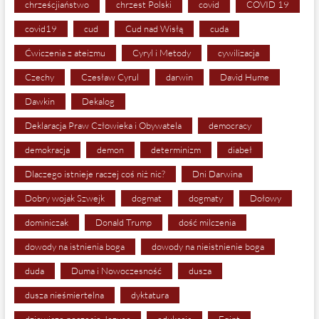
chrześcjiaństwo
chrzest Polski
covid
COVID 19
covid19
cud
Cud nad Wisłą
cuda
Ćwiczenia z ateizmu
Cyryl i Metody
cywilizacja
Czechy
Czesław Cyrul
darwin
David Hume
Dawkin
Dekalog
Deklaracja Praw Człowieka i Obywatela
democracy
demokracja
demon
determinizm
diabeł
Dlaczego istnieje raczej coś niż nic?
Dni Darwina
Dobry wojak Szwejk
dogmat
dogmaty
Dołowy
dominiczak
Donald Trump
dość milczenia
dowody na istnienia boga
dowody na nieistnienie boga
duda
Duma i Nowoczesność
dusza
dusza nieśmiertelna
dyktatura
dziewicze poczęcie Jezusa
edukacja
Egipt