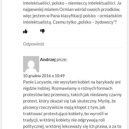
intelektualiści, polsko – niemieccy intelektualiści. Ja
najpewniej miałem Ormian wśród swoich przodków,
więc jestem w Pana klasyfikacji polsko – ormiańskim
intelektualistą. Czemu tylko „polsko – żydowscy”?
Odpowiedz
Andrzej
pisze:
10 grudnia 2016 o 10:49
Panie Lucyanie, nie wysyłam kobiet na barykady ani
nigdzie indziej. Rozmawiamy o różnych formach
protestów bez przemocy, takich jak niedawny czarny
protest, który okazał się tak skuteczny. Myślę, że
pisowcy rzeczywiście mają kłopot z tym, jak
traktować protestujące kobiety, bo wyrośli w
tradycji, w której kobiety nie odgrywają roli
politycznej, w której lekceważy się ich prawa, a za to