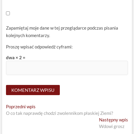
Zapamiętaj moje dane w tej przeglądarce podczas pisania
kolejnych komentarzy.
Proszę wpisać odpowiedź cyframi:
dwa × 2 =
Nawigacja
Previous
Poprzedni wpis
post:
O co tak naprawdę chodzi zwolennikom płaskiej Ziemi?
wpisu
Ne
Następny wpis
pos
Wdowi grosz