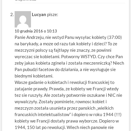
Lucyan
pisze:
10 grudnia 2016 o 10:13
Panie Andrzeju, nie wstyd Panu wysyłac kobiety (37:00)
na barykady, a moze od razu tak kobiety i dzieci? To ze
mezczyzni polscy są fajtłapy nie znaczy, ze powinni
wyreczac sie kobietami. Potworny WSTYD. Czy chce Pan
zeby jakas kobieta zgineła i została meczenniczką? Niech
Pan pubudzi facetow do działania, a nie wysługuje sie
biednymi kobietami.
Wasze gadanie o kobietach i rewolucji francuskiej to
zatajanie prawdy. Prawda, ze kobiety we Francji wtedy
tez sie ruszyły. Ale zostały potwornie oszukane i NIC nie
wywalczyły. Zostały pominiete, rownosc kobiet i
mezczyzn została usunieta przez panskich „wielkich
francuskich intelektualistow” i dopiero w roku 1944 (!!!)
kobiety we Francji dostały prawa wyborcze. Dopiero w
1944, 150 lat po rewolucji. Wiech niech panowie nie