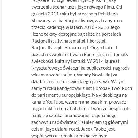
reżyserem Zbigniewem Rybczyńskim przy
tworzeniu scenariusza jego nowego filmu. Od
grudnia 2011 roku był prezesem Polskiego
Stowarzyszenia Racjonalistów, wybranym na
trzecią kadencję w latach 2016 - 2018 Jego
liczne teksty dostępne są także na portalach
Racjonalista.tv, natemat.pl, liberte.pl,
Racjonalista.pl i Hanuman.pl. Organizator i
uczestnik wielu festiwali i konferencji na tematy
świeckości, kultury i sztuki. W 2014 laureat
Kryształowego Świecznika publiczności, nagrody
wicemarszałek sejmu, Wandy Nowickiej za
działania na rzecz świeckiego państwa. W tym
samym roku kandydował z list Europa+ Twój Ruch
do parlamentu europejskiego. Na videoblogu na
kanale YouTube, wzorem anglosaskim, prowadzi
pogadanki na temat ateizmu. Twórcze połączenie
nauki ze sztuką, promowanie racjonalnego
zachwytu nad światem i istnieniem są głównymi
celami jego działalności. Jacek Tabisz jest
współtwórcą i redaktorem naczelnym