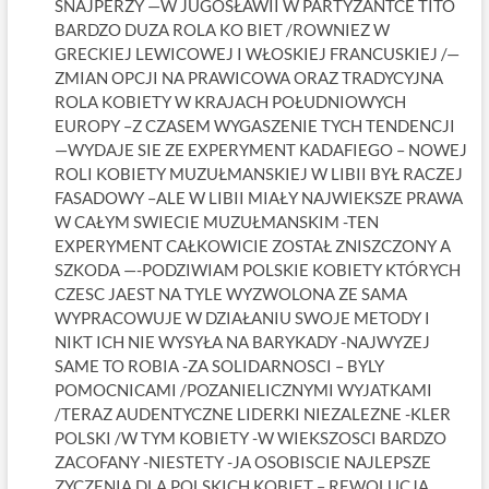
SNAJPERZY —W JUGOSŁAWII W PARTYZANTCE TITO
BARDZO DUZA ROLA KO BIET /ROWNIEZ W
GRECKIEJ LEWICOWEJ I WŁOSKIEJ FRANCUSKIEJ /—
ZMIAN OPCJI NA PRAWICOWA ORAZ TRADYCYJNA
ROLA KOBIETY W KRAJACH POŁUDNIOWYCH
EUROPY –Z CZASEM WYGASZENIE TYCH TENDENCJI
—WYDAJE SIE ZE EXPERYMENT KADAFIEGO – NOWEJ
ROLI KOBIETY MUZUŁMANSKIEJ W LIBII BYŁ RACZEJ
FASADOWY –ALE W LIBII MIAŁY NAJWIEKSZE PRAWA
W CAŁYM SWIECIE MUZUŁMANSKIM -TEN
EXPERYMENT CAŁKOWICIE ZOSTAŁ ZNISZCZONY A
SZKODA —-PODZIWIAM POLSKIE KOBIETY KTÓRYCH
CZESC JAEST NA TYLE WYZWOLONA ZE SAMA
WYPRACOWUJE W DZIAŁANIU SWOJE METODY I
NIKT ICH NIE WYSYŁA NA BARYKADY -NAJWYZEJ
SAME TO ROBIA -ZA SOLIDARNOSCI – BYLY
POMOCNICAMI /POZANIELICZNYMI WYJATKAMI
/TERAZ AUDENTYCZNE LIDERKI NIEZALEZNE -KLER
POLSKI /W TYM KOBIETY -W WIEKSZOSCI BARDZO
ZACOFANY -NIESTETY -JA OSOBISCIE NAJLEPSZE
ZYCZENIA DLA POLSKICH KOBIET – REWOLUCJA