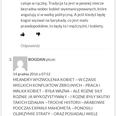
całuje w rączkę. Tradycja ta jest w pewnej mierze
bezradna wobec kobiet wyemancypowanych, które
angażują si w walkę polityczną. A jeśli kiedyś będę
kogoś wyzwał na barykady, co jest mało
prawdopodobne, to będą to i mężczyźni, i kobiety.
Odpowiedz
BOGDAN
pisze:
14 grudnia 2016 o 07:52
MEANDRY WYZWOLENIA KOBIET —W CZASIE
WIELKICH KONFLIKTOW ZBROJNYCH – PRACA I
WALKA KOBIET – BYŁA WAZNA – ALE ROZNE SIŁY
ROZNIE JA WYKOZYSTYWAŁY – I ROZNE BYŁY SKUTKI
TAKICH DZIAŁAN —TROCHE HISTORII—ARABOWIE
PODCZAS EXPANJI MAHOMETA —PONOSILI
OLBRZYMIE STRATY – ORAZ POSIADALI WIELE