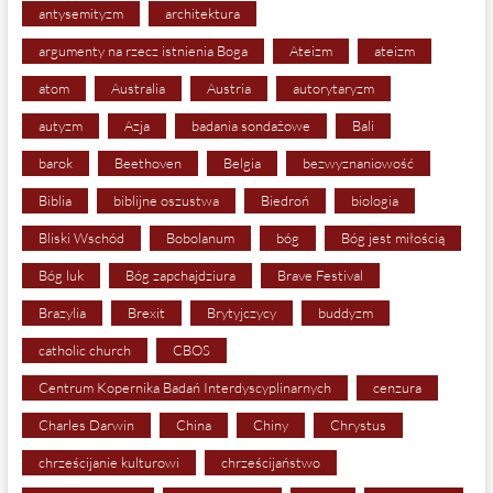
antysemityzm
architektura
argumenty na rzecz istnienia Boga
Ateizm
ateizm
atom
Australia
Austria
autorytaryzm
autyzm
Azja
badania sondażowe
Bali
barok
Beethoven
Belgia
bezwyznaniowość
Biblia
biblijne oszustwa
Biedroń
biologia
Bliski Wschód
Bobolanum
bóg
Bóg jest miłością
Bóg luk
Bóg zapchajdziura
Brave Festival
Brazylia
Brexit
Brytyjczycy
buddyzm
catholic church
CBOS
Centrum Kopernika Badań Interdyscyplinarnych
cenzura
Charles Darwin
China
Chiny
Chrystus
chrześcijanie kulturowi
chrześcijaństwo