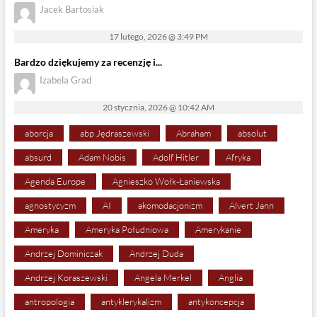
Jacek Bartosiak
17 lutego, 2026 @ 3:49 PM
Bardzo dziękujemy za recenzję i...
Izabela Grad
20 stycznia, 2026 @ 10:42 AM
aborcja
abp Jędraszewski
Abraham
absolut
absurd
Adam Nobis
Adolf Hitler
Afryka
Agenda Europe
Agnieszko Wołk-Łaniewska
agnostycyzm
AI
akomodacjonizm
Alvert Jann
Ameryka
Ameryka Południowa
Amerykanie
Andrzej Dominiczak
Andrzej Duda
Andrzej Koraszewski
Angela Merkel
Anglia
antropologia
antyklerykalizm
antykoncepcja