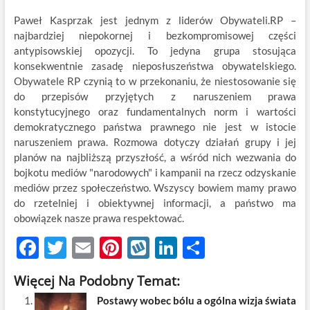
Paweł Kasprzak jest jednym z liderów Obywateli.RP –
najbardziej niepokornej i bezkompromisowej części
antypisowskiej opozycji. To jedyna grupa stosująca
konsekwentnie zasadę nieposłuszeństwa obywatelskiego.
Obywatele RP czynią to w przekonaniu, że niestosowanie się
do przepisów przyjętych z naruszeniem prawa
konstytucyjnego oraz fundamentalnych norm i wartości
demokratycznego państwa prawnego nie jest w istocie
naruszeniem prawa. Rozmowa dotyczy działań grupy i jej
planów na najbliższą przyszłość, a wśród nich wezwania do
bojkotu mediów "narodowych" i kampanii na rzecz odzyskanie
mediów przez społeczeństwo. Wszyscy bowiem mamy prawo
do rzetelniej i obiektywnej informacji, a państwo ma
obowiązek nasze prawa respektować.
F
T
E
Pi
W
Li
S
ac
w
m
nt
y
n
h
Więcej Na Podobny Temat:
e
itt
ail
er
k
k
ar
Postawy wobec bólu a ogólna wizja świata