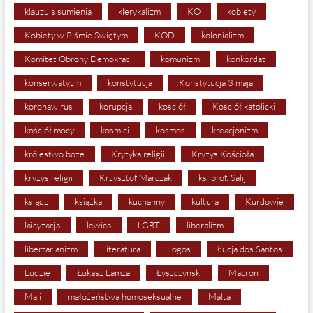
klauzula sumienia
klerykalizm
KO
kobiety
Kobiety w Piśmie Świętym
KOD
kolonializm
Komitet Obrony Demokracji
komunizm
konkordat
konserwatyzm
konstytucja
Konstytucja 3 maja
koronawirus
korupcja
kościół
Kościół katolicki
kościół mocy
kosmici
kosmos
kreacjonizm
królestwo boze
Krytyka religii
Kryzys Kościoła
kryzys religii
Krzysztof Marczak
ks. prof. Salij
ksiądz
książka
kuchanny
kultura
Kurdowie
laicyzacja
lewica
LGBT
liberalizm
libertarianizm
literatura
Logos
Łucja dos Santos
Ludzie
Łukasz Lamża
Łyszczyński
Macron
Mali
małożeństwa homoseksualne
Malta