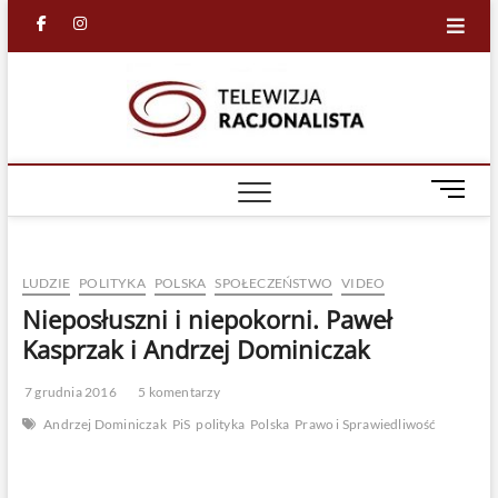
Skip
facebook
in
to
content
Racjona
RACJONALNA
TELEWIZJA
TV
M
e
n
u
LUDZIE
POLITYKA
POLSKA
SPOŁECZEŃSTWO
VIDEO
B
u
Nieposłuszni i niepokorni. Paweł
t
Kasprzak i Andrzej Dominiczak
t
o
7 grudnia 2016
5 komentarzy
n
Andrzej Dominiczak
PiS
polityka
Polska
Prawo i Sprawiedliwość