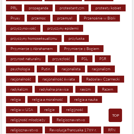
PRL
propaganda
protestantyzm
protesty kobiet
Prusy
przemoc
przemysł
Przenośnie w Biblii
przyczynowość
przyczyny epidemii
przyczyny homoseksualizmu
przyłuska
Przymierze z Abrahamem
Przymierze z Bogiem
przyrost naturalny
przyszłość
PSL
PSR
psychologia
Putin
racjonalista
racjonalizm
racjonalność
racjonalność świata
Radosław Czarnecki
radykalizm
radykalna prawica
rasizm
Razem
religia
religia a moralność
religia a nauka
religia w USA
religie
religijność
TOP
religijność młodzieży
Religioznawstwo
religioznawstwo
Rewolucja francuska 1789 r.
RFN