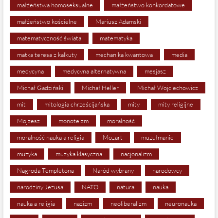
małżeństwa homoseksualne
małżeństwo konkordatowe
małżeństwo kościelne
Mariusz Adamski
matematyczność świata
matematyka
matka teresa z kalkuty
mechanika kwantowa
media
medycyna
medycyna alternatywna
mesjasz
Michał Gadziński
Michał Heller
Michał Wojciechowicz
mit
mitologia chrześcijańska
mity
mity religijne
Mojżesz
monoteizm
moralność
moralność nauka a religia
Mozart
muzułmanie
muzyka
muzyka klasyczna
nacjonalizm
Nagroda Templetona
Naród wybrany
narodowcy
narodziny Jezusa
NATO
natura
nauka
nauka a religia
nazizm
neoliberalizm
neuronauka