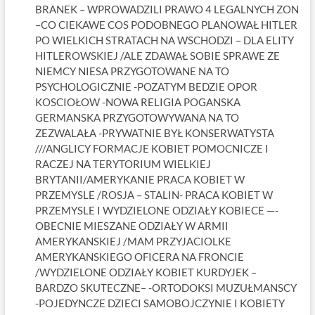
BRANEK – WPROWADZILI PRAWO 4 LEGALNYCH ZON
–CO CIEKAWE COS PODOBNEGO PLANOWAŁ HITLER
PO WIELKICH STRATACH NA WSCHODZI – DLA ELITY
HITLEROWSKIEJ /ALE ZDAWAŁ SOBIE SPRAWE ZE
NIEMCY NIESA PRZYGOTOWANE NA TO
PSYCHOLOGICZNIE -POZATYM BEDZIE OPOR
KOSCIOŁOW -NOWA RELIGIA POGANSKA
GERMANSKA PRZYGOTOWYWANA NA TO
ZEZWALAŁA -PRYWATNIE BYŁ KONSERWATYSTA
///ANGLICY FORMACJE KOBIET POMOCNICZE I
RACZEJ NA TERYTORIUM WIELKIEJ
BRYTANII/AMERYKANIE PRACA KOBIET W
PRZEMYSLE /ROSJA – STALIN- PRACA KOBIET W
PRZEMYSLE I WYDZIELONE ODZIAŁY KOBIECE —-
OBECNIE MIESZANE ODZIAŁY W ARMII
AMERYKANSKIEJ /MAM PRZYJACIOLKE
AMERYKANSKIEGO OFICERA NA FRONCIE
/WYDZIELONE ODZIAŁY KOBIET KURDYJEK –
BARDZO SKUTECZNE– -ORTODOKSI MUZUŁMANSCY
-POJEDYNCZE DZIECI SAMOBOJCZYNIE I KOBIETY