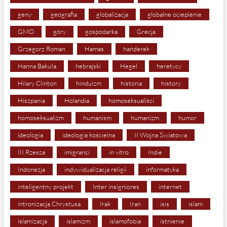
geny
geografia
globalizacja
globalne ocieplenie
GMO
góry
gospodarka
Grecja
Grzegorz Roman
Hamas
hańderek
Hanna Bakuła
hebrajski
Hegel
heretycy
Hilary Clinton
hinduizm
historia
history
Hiszpania
Holandia
homoseksualiści
homoseksualizm
humanism
humanizm
humor
ideologia
ideologia kościelna
II Wojna Światowa
III Rzesza
imigranci
in vitro
Indie
Indonezja
indywidualizacja religii
informatyka
inteligentny projekt
Inter insigniores
internet
intronizacja Chrystusa
Irak
Iran
isis
islam
islamizacja
islamizm
islamofobia
istnienie