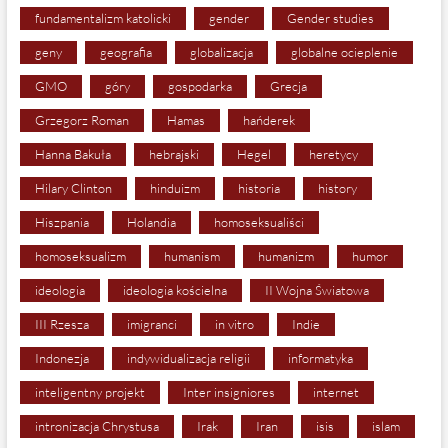
fundamentalizm katolicki
gender
Gender studies
geny
geografia
globalizacja
globalne ocieplenie
GMO
góry
gospodarka
Grecja
Grzegorz Roman
Hamas
hańderek
Hanna Bakuła
hebrajski
Hegel
heretycy
Hilary Clinton
hinduizm
historia
history
Hiszpania
Holandia
homoseksualiści
homoseksualizm
humanism
humanizm
humor
ideologia
ideologia kościelna
II Wojna Światowa
III Rzesza
imigranci
in vitro
Indie
Indonezja
indywidualizacja religii
informatyka
inteligentny projekt
Inter insigniores
internet
intronizacja Chrystusa
Irak
Iran
isis
islam