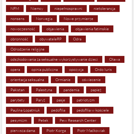
NFM
Niemcy
niepełnosprawni
nietolerancja
nonsens
Norwegia
Nowe przymierze
nowoczesność
objawienia
objawienia fatimskie
obronność
obywateleRP
Odra
Odrodzenie religijne
odszkodowania za seksualne wykorzystywanie dzieci
Oława
opera
opinia publiczna
opozycja
Ordo Iuris
orientacja seksualna
Ormianie
oświecenie
Pakistan
Palestyna
pandemia
papież
parytety
Paryż
pasje
patriotyzm
Paulina Łopatniuk
pedofilia
pedofilia w kościele
pesymizm
Petek
Pew Research Center
pierwsza dama
Piotr Korga
Piotr Maćkowiak