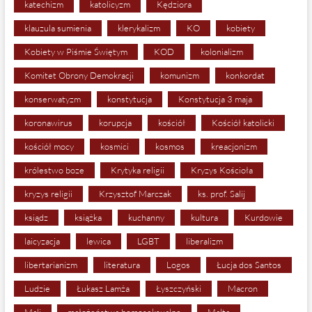
katechizm
katolicyzm
Kędziora
klauzula sumienia
klerykalizm
KO
kobiety
Kobiety w Piśmie Świętym
KOD
kolonializm
Komitet Obrony Demokracji
komunizm
konkordat
konserwatyzm
konstytucja
Konstytucja 3 maja
koronawirus
korupcja
kościół
Kościół katolicki
kościół mocy
kosmici
kosmos
kreacjonizm
królestwo boze
Krytyka religii
Kryzys Kościoła
kryzys religii
Krzysztof Marczak
ks. prof. Salij
ksiądz
książka
kuchanny
kultura
Kurdowie
laicyzacja
lewica
LGBT
liberalizm
libertarianizm
literatura
Logos
Łucja dos Santos
Ludzie
Łukasz Lamża
Łyszczyński
Macron