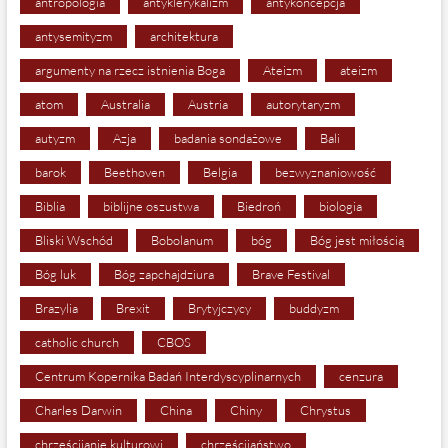
antropologia
antyklerykalizm
antykoncepcja
antysemityzm
architektura
argumenty na rzecz istnienia Boga
Ateizm
ateizm
atom
Australia
Austria
autorytaryzm
autyzm
Azja
badania sondażowe
Bali
barok
Beethoven
Belgia
bezwyznaniowość
Biblia
biblijne oszustwa
Biedroń
biologia
Bliski Wschód
Bobolanum
bóg
Bóg jest miłością
Bóg luk
Bóg zapchajdziura
Brave Festival
Brazylia
Brexit
Brytyjczycy
buddyzm
catholic church
CBOS
Centrum Kopernika Badań Interdyscyplinarnych
cenzura
Charles Darwin
China
Chiny
Chrystus
chrześcijanie kulturowi
chrześcijaństwo