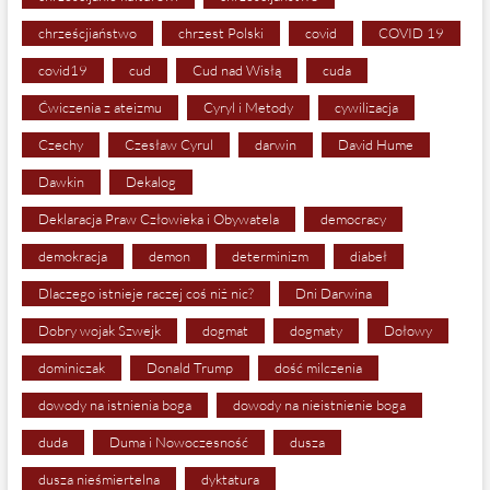
chrześcjiaństwo
chrzest Polski
covid
COVID 19
covid19
cud
Cud nad Wisłą
cuda
Ćwiczenia z ateizmu
Cyryl i Metody
cywilizacja
Czechy
Czesław Cyrul
darwin
David Hume
Dawkin
Dekalog
Deklaracja Praw Człowieka i Obywatela
democracy
demokracja
demon
determinizm
diabeł
Dlaczego istnieje raczej coś niż nic?
Dni Darwina
Dobry wojak Szwejk
dogmat
dogmaty
Dołowy
dominiczak
Donald Trump
dość milczenia
dowody na istnienia boga
dowody na nieistnienie boga
duda
Duma i Nowoczesność
dusza
dusza nieśmiertelna
dyktatura