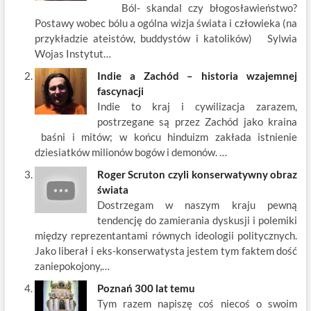
Ból- skandal czy błogosławieństwo?
o
n
Postawy wobec bólu a ogólna wizja świata i człowieka (na
k
przykładzie ateistów, buddystów i katolików) Sylwia
Wojas Instytut…
Indie a Zachód – historia wzajemnej
fascynacji
Indie to kraj i cywilizacja zarazem,
postrzegane są przez Zachód jako kraina
baśni i mitów; w końcu hinduizm zakłada istnienie
dziesiatków milionów bogów i demonów. …
Roger Scruton czyli konserwatywny obraz
świata
Dostrzegam w naszym kraju pewną
tendencję do zamierania dyskusji i polemiki
między reprezentantami równych ideologii politycznych.
Jako liberał i eks-konserwatysta jestem tym faktem dość
zaniepokojony,…
Poznań 300 lat temu
Tym razem napiszę coś niecoś o swoim