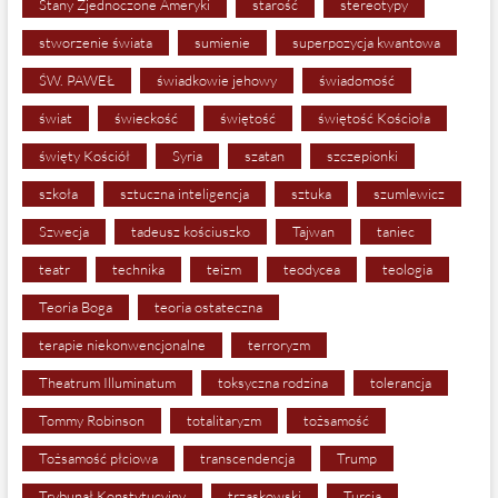
Stany Zjednoczone Ameryki
starość
stereotypy
stworzenie świata
sumienie
superpozycja kwantowa
ŚW. PAWEŁ
świadkowie jehowy
świadomość
świat
świeckość
świętość
świętość Kościoła
święty Kościół
Syria
szatan
szczepionki
szkoła
sztuczna inteligencja
sztuka
szumlewicz
Szwecja
tadeusz kościuszko
Tajwan
taniec
teatr
technika
teizm
teodycea
teologia
Teoria Boga
teoria ostateczna
terapie niekonwencjonalne
terroryzm
Theatrum Illuminatum
toksyczna rodzina
tolerancja
Tommy Robinson
totalitaryzm
tożsamość
Tożsamość płciowa
transcendencja
Trump
Trybunał Konstytucyjny
trzaskowski
Turcja