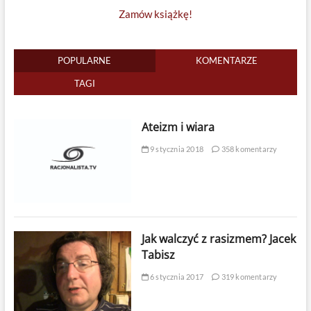
Zamów książkę!
POPULARNE
KOMENTARZE
TAGI
Ateizm i wiara
9 stycznia 2018
358 komentarzy
Jak walczyć z rasizmem? Jacek
Tabisz
6 stycznia 2017
319 komentarzy