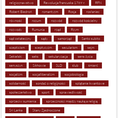
religioznawstwo
Rewolucja francuska 1789 r.
RFN
Robert Biedroń
romantyzm
Rosja
rosłaniec
równość
rozum
rozwód
rozwód kościelny
rozwody
Rumunia
rząd
Rzym
sąd ostateczny
sądy
samorząd
Santo subito
scepticism
sceptycyzm
secularism
sejm
Sekielski
seks
sekularyzacja
sens życia
senyszyn
Sikhowie
SLD
ślub
śmierć
socjalizm
socjalliberalizm
socjobiologia
solidarność
sondaż o religijności
splątanie kwantowe
społeczeństwo
sport
sprawiedliwość
sprzeciw sumienia
sprzeczności między nauką a religią
Sri Lanka
Stany Zjednoczone