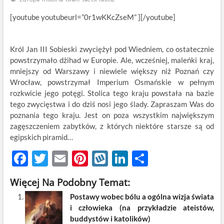
[youtube youtubeurl=”0r1wKKcZseM” ][/youtube]
Król Jan III Sobieski zwyciężył pod Wiedniem, co ostatecznie
powstrzymało dżihad w Europie. Ale, wcześniej, maleńki kraj,
mniejszy od Warszawy i niewiele większy niż Poznań czy
Wrocław, powstrzymał Imperium Osmańskie w pełnym
rozkwicie jego potęgi. Stolica tego kraju powstała na bazie
tego zwycięstwa i do dziś nosi jego ślady. Zapraszam Was do
poznania tego kraju. Jest on poza wszystkim największym
zagęszczeniem zabytków, z których niektóre starsze są od
egipskich piramid…
F
T
E
Pi
W
Li
S
ac
w
m
nt
y
n
h
Więcej Na Podobny Temat:
e
itt
ail
er
k
k
ar
Postawy wobec bólu a ogólna wizja świata
b
er
es
o
e
e
i człowieka (na przykładzie ateistów,
o
t
p
dI
buddystów i katolików)