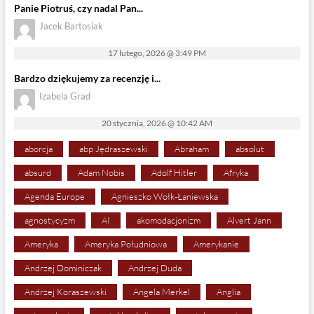
Panie Piotruś, czy nadal Pan...
Jacek Bartosiak
17 lutego, 2026 @ 3:49 PM
Bardzo dziękujemy za recenzję i...
Izabela Grad
20 stycznia, 2026 @ 10:42 AM
aborcja
abp Jędraszewski
Abraham
absolut
absurd
Adam Nobis
Adolf Hitler
Afryka
Agenda Europe
Agnieszko Wołk-Łaniewska
agnostycyzm
AI
akomodacjonizm
Alvert Jann
Ameryka
Ameryka Południowa
Amerykanie
Andrzej Dominiczak
Andrzej Duda
Andrzej Koraszewski
Angela Merkel
Anglia