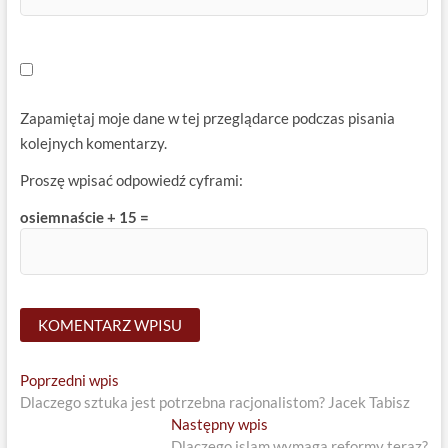
Zapamiętaj moje dane w tej przeglądarce podczas pisania
kolejnych komentarzy.
Proszę wpisać odpowiedź cyframi:
osiemnaście + 15 =
Nawigacja
Previous
Poprzedni wpis
post:
Dlaczego sztuka jest potrzebna racjonalistom? Jacek Tabisz
wpisu
Next
Następny wpis
post:
Dlaczego islam wymaga reformy teraz?