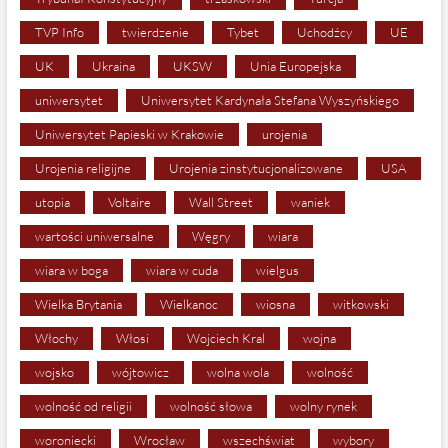
TVP Info
twierdzenie
Tybet
Uchodźcy
UE
UK
Ukraina
UKSW
Unia Europejska
uniwersytet
Uniwersytet Kardynała Stefana Wyszyńskiego
Uniwersytet Papieski w Krakowie
urojenia
Urojenia religijne
Urojenia zinstytucjonalizowane
USA
utopia
Voltaire
Wall Street
waniek
wartości uniwersalne
Węgry
wiara
wiara w boga
wiara w cuda
wielgus
Wielka Brytania
Wielkanoc
wiosna
witkowski
Włochy
Włosi
Wojciech Kral
wojna
wojsko
wójtowicz
wolna wola
wolność
wolność od religii
wolność słowa
wolny rynek
woroniecki
Wrocław
wszechświat
wybory