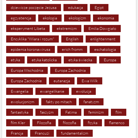
dziewicze poczęcie Jezusa
edukacja
Egipt
egzystencja
ekologia
ekologizm
ekonomia
eksperyment Libeta
ekstremizm
Emilia Dowgiało
Encyklika "Wiara i rozum"
English
enlightenment
epidemia koronawirusa
erich fromm
eschatologia
etyka
etyka katolicka
etyka świecka
Europa
Europa Wschodnia
Europa Zachodnia
Europa Zachodnie
eutanazja
Ewa Wilk
Ewangelia
ewangelikanie
ewolucja
ewolucjonizm
fakty po mitach
fanatyzm
fantastyka
faszyzm
Fatima
feminizm
film
film Kler
Filozofia
filozofia
fizyka
flamenco
Francja
Francuzi
fundamentalizm