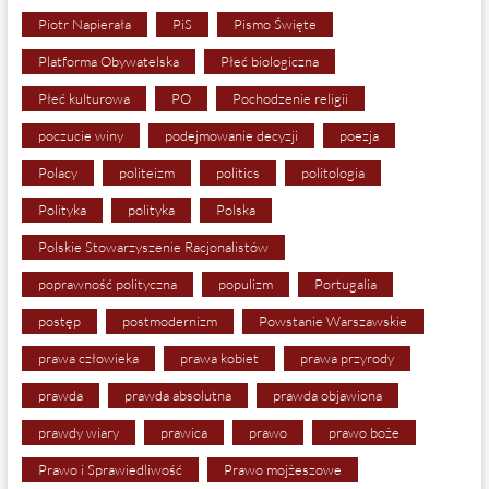
Piotr Napierała
PiS
Pismo Święte
Platforma Obywatelska
Płeć biologiczna
Płeć kulturowa
PO
Pochodzenie religii
poczucie winy
podejmowanie decyzji
poezja
Polacy
politeizm
politics
politologia
Polityka
polityka
Polska
Polskie Stowarzyszenie Racjonalistów
poprawność polityczna
populizm
Portugalia
postęp
postmodernizm
Powstanie Warszawskie
prawa człowieka
prawa kobiet
prawa przyrody
prawda
prawda absolutna
prawda objawiona
prawdy wiary
prawica
prawo
prawo boże
Prawo i Sprawiedliwość
Prawo mojżeszowe