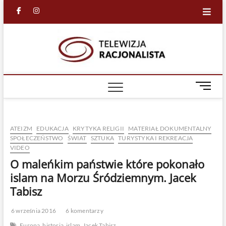
Skip
facebook
in
to
content
Racjona
RACJONALNA
TELEWIZJA
TV
M
e
n
u
ATEIZM
EDUKACJA
KRYTYKA RELIGII
MATERIAŁ DOKUMENTALNY
B
SPOŁECZEŃSTWO
ŚWIAT
SZTUKA
TURYSTYKA I REKREACJA
u
VIDEO
t
O maleńkim państwie które pokonało
t
o
islam na Morzu Śródziemnym. Jacek
n
Tabisz
6 września 2016
6 komentarzy
Europa
historia
islam
Jacek Tabisz