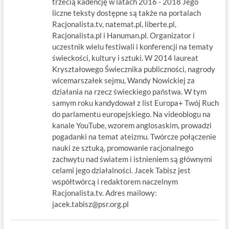
trzecią kadencję w latach 2016 - 2018 Jego
liczne teksty dostępne są także na portalach
Racjonalista.tv, natemat.pl, liberte.pl,
Racjonalista.pl i Hanuman.pl. Organizator i
uczestnik wielu festiwali i konferencji na tematy
świeckości, kultury i sztuki. W 2014 laureat
Kryształowego Świecznika publiczności, nagrody
wicemarszałek sejmu, Wandy Nowickiej za
działania na rzecz świeckiego państwa. W tym
samym roku kandydował z list Europa+ Twój Ruch
do parlamentu europejskiego. Na videoblogu na
kanale YouTube, wzorem anglosaskim, prowadzi
pogadanki na temat ateizmu. Twórcze połączenie
nauki ze sztuką, promowanie racjonalnego
zachwytu nad światem i istnieniem są głównymi
celami jego działalności. Jacek Tabisz jest
współtwórcą i redaktorem naczelnym
Racjonalista.tv. Adres mailowy:
jacek.tabisz@psr.org.pl