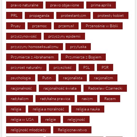
prawo naturalne
prawo objawione
prima aprilis
PRL
propaganda
protestantyzm
protesty kobiet
Prusy
przemoc
przemysł
Przenośnie w Biblii
przyczynowość
przyczyny epidemii
przyczyny homoseksualizmu
przyłuska
Przymierze z Abrahamem
Przymierze z Bogiem
przyrost naturalny
przyszłość
PSL
PSR
psychologia
Putin
racjonalista
racjonalizm
racjonalność
racjonalność świata
Radosław Czarnecki
radykalizm
radykalna prawica
rasizm
Razem
religia
religia a moralność
religia a nauka
religia w USA
religie
religijność
religijność młodzieży
Religioznawstwo