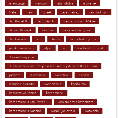
islamizacja
islamizm
islamofobia
istnienie
Italia
Italy
Izrael
Jacek Tabisz
Jan Hartman
Jan Paweł II
Jan z Gamli
Janusz Korwin Mikke
Janusz Kowalik
Japonia
Jarosław Kaczyński
Jażdżewski
jazz
Jezus
Jezus historyczny
językoznawstwo
jidysz
jinx
Joachim Brudziński
Joanna Senyszyn
Jubileuszowy Akt Przyjęcia Jezusa Chrystusa za Króla i Pana
judaizm
Kaczyński
Kaja Bryx
Kanada
Kanion Colorado
Kanonizacja
kapitalizm
kapłaństwo kobiet
kara śmierci
kara śmierci a Jan Paweł II
kara śmierci a katechizm
kara śmierci a Kościół
Karol Fjałkowski
Katalonia