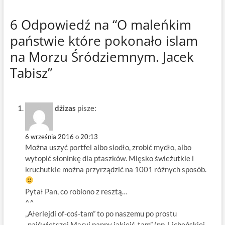
6 Odpowiedź na “O maleńkim
państwie które pokonało islam
na Morzu Śródziemnym. Jacek
Tabisz”
dżizas
pisze:
6 września 2016 o 20:13
Można uszyć portfel albo siodło, zrobić mydło, albo
wytopić słoninkę dla ptaszków. Mięsko świeżutkie i
kruchutkie można przyrządzić na 1001 różnych sposób.
Pytał Pan, co robiono z resztą…
^^
„Ałerlejdi of-coś-tam” to po naszemu po prostu
„najświętszej Maryi panny jakiejś-tam” (np. Licheńskiej,