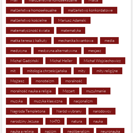
Mali
małożeństwa homoseksualne
Malta
małżeństwa homoseksualne
małżeństwo konkordatowe
małżeństwo kościelne
Mariusz Adamski
matematyczność świata
matematyka
matka teresa z kalkuty
mechanika kwantowa
media
medycyna
medycyna alternatywna
mesjasz
Michał Gadziński
Michał Heller
Michał Wojciechowicz
mit
mitologia chrześcijańska
mity
mity religijne
Mojżesz
monoteizm
moralność
moralność nauka a religia
Mozart
muzułmanie
muzyka
muzyka klasyczna
nacjonalizm
Nagroda Templetona
Naród wybrany
narodowcy
narodziny Jezusa
NATO
natura
nauka
nauka a religia
nazizm
neoliberalizm
neuronauka