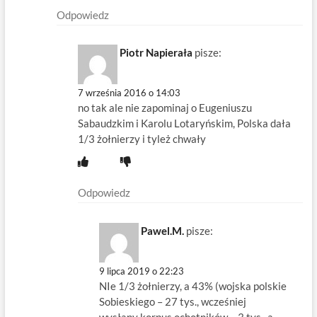
Odpowiedz
Piotr Napierała
pisze:
7 września 2016 o 14:03
no tak ale nie zapominaj o Eugeniuszu
Sabaudzkim i Karolu Lotaryńskim, Polska dała
1/3 żołnierzy i tyleż chwały
Odpowiedz
Pawel.M.
pisze:
9 lipca 2019 o 22:23
NIe 1/3 żołnierzy, a 43% (wojska polskie
Sobieskiego – 27 tys., wcześniej
wysłany korpus ochotników – 3 tys., a