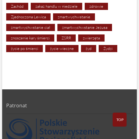
Zachód
zakaz handlu w niedziele
zdrowie
Zjednoczona Lewica
zmartwychwstanie
zmartwychwstanie ciał
zmartwychwstanie Jezusa
znoszenie kary śmierci
ZSRR
zwierzęta
życie po śmierci
życie wieczne
żyd
Żydzi
Patronat
TOP