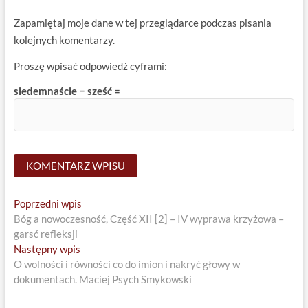
Zapamiętaj moje dane w tej przeglądarce podczas pisania
kolejnych komentarzy.
Proszę wpisać odpowiedź cyframi:
siedemnaście − sześć =
Nawigacja
Previous
Poprzedni wpis
post:
Bóg a nowoczesność, Część XII [2] – IV wyprawa krzyżowa –
wpisu
garsć refleksji
Next
Następny wpis
post:
O wolności i równości co do imion i nakryć głowy w
dokumentach. Maciej Psych Smykowski