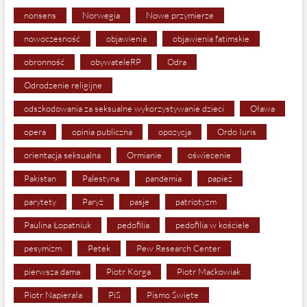
nonsens
Norwegia
Nowe przymierze
nowoczesność
objawienia
objawienia fatimskie
obronność
obywateleRP
Odra
Odrodzenie religijne
odszkodowania za seksualne wykorzystywanie dzieci
Oława
opera
opinia publiczna
opozycja
Ordo Iuris
orientacja seksualna
Ormianie
oświecenie
Pakistan
Palestyna
pandemia
papież
parytety
Paryż
pasje
patriotyzm
Paulina Łopatniuk
pedofilia
pedofilia w kościele
pesymizm
Petek
Pew Research Center
pierwsza dama
Piotr Korga
Piotr Maćkowiak
Piotr Napierała
PiS
Pismo Święte