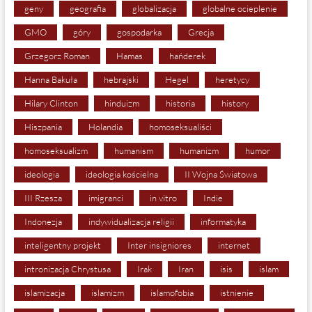
geny
geografia
globalizacja
globalne ocieplenie
GMO
góry
gospodarka
Grecja
Grzegorz Roman
Hamas
hańderek
Hanna Bakuła
hebrajski
Hegel
heretycy
Hilary Clinton
hinduizm
historia
history
Hiszpania
Holandia
homoseksualiści
homoseksualizm
humanism
humanizm
humor
ideologia
ideologia kościelna
II Wojna Światowa
III Rzesza
imigranci
in vitro
Indie
Indonezja
indywidualizacja religii
informatyka
inteligentny projekt
Inter insigniores
internet
intronizacja Chrystusa
Irak
Iran
isis
islam
islamizacja
islamizm
islamofobia
istnienie