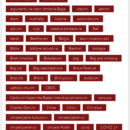
argumenty na rzecz istnienia Boga
Ateizm
ateizm
atom
Australia
Austria
autorytaryzm
autyzm
Azja
badania sondażowe
Bali
barok
Beethoven
Belgia
bezwyznaniowość
Biblia
biblijne oszustwa
Biedroń
biologia
Bliski Wschód
Bobolanum
bóg
Bóg jest miłością
Bóg luk
Bóg zapchajdziura
Brave Festival
Brazylia
Brexit
Brytyjczycy
buddyzm
catholic church
CBOS
Centrum Kopernika Badań Interdyscyplinarnych
cenzura
Charles Darwin
China
Chiny
Chrystus
chrześcijanie kulturowi
chrześcijaństwo
chrześcjiaństwo
chrzest Polski
covid
COVID 19