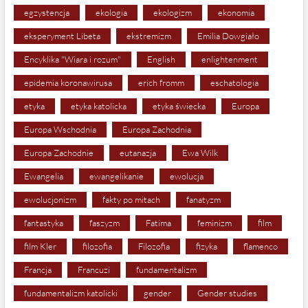
egzystencja
ekologia
ekologizm
ekonomia
eksperyment Libeta
ekstremizm
Emilia Dowgiało
Encyklika "Wiara i rozum"
English
enlightenment
epidemia koronawirusa
erich fromm
eschatologia
etyka
etyka katolicka
etyka świecka
Europa
Europa Wschodnia
Europa Zachodnia
Europa Zachodnie
eutanazja
Ewa Wilk
Ewangelia
ewangelikanie
ewolucja
ewolucjonizm
fakty po mitach
fanatyzm
fantastyka
faszyzm
Fatima
feminizm
film
film Kler
filozofia
Filozofia
fizyka
flamenco
Francja
Francuzi
fundamentalizm
fundamentalizm katolicki
gender
Gender studies