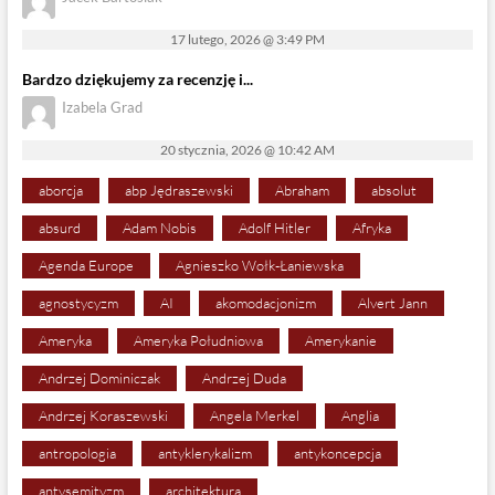
17 lutego, 2026 @ 3:49 PM
Bardzo dziękujemy za recenzję i...
Izabela Grad
20 stycznia, 2026 @ 10:42 AM
aborcja
abp Jędraszewski
Abraham
absolut
absurd
Adam Nobis
Adolf Hitler
Afryka
Agenda Europe
Agnieszko Wołk-Łaniewska
agnostycyzm
AI
akomodacjonizm
Alvert Jann
Ameryka
Ameryka Południowa
Amerykanie
Andrzej Dominiczak
Andrzej Duda
Andrzej Koraszewski
Angela Merkel
Anglia
antropologia
antyklerykalizm
antykoncepcja
antysemityzm
architektura