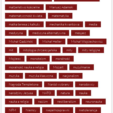
małżeństwo kościelne
Mariusz Adamski
matematyczność świata
matematyka
matka teresa z kalkuty
mechanika kwantowa
media
medycyna
medycyna alternatywna
mesjasz
Michał Gadziński
Michał Heller
Michał Wojciechowicz
mit
mitologia chrześcijańska
mity
mity religijne
Mojżesz
monoteizm
moralność
moralność nauka a religia
Mozart
muzułmanie
muzyka
muzyka klasyczna
nacjonalizm
Nagroda Templetona
Naród wybrany
narodowcy
narodziny Jezusa
NATO
natura
nauka
nauka a religia
nazizm
neoliberalizm
neuronauka
NFM
Niemcy
niepełnosprawni
nietolerancja