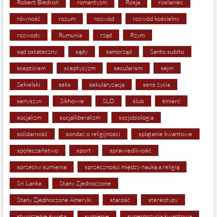
Robert Biedroń
romantyzm
Rosja
rosłaniec
równość
rozum
rozwód
rozwód kościelny
rozwody
Rumunia
rząd
Rzym
sąd ostateczny
sądy
samorząd
Santo subito
scepticism
sceptycyzm
secularism
sejm
Sekielski
seks
sekularyzacja
sens życia
senyszyn
Sikhowie
SLD
ślub
śmierć
socjalizm
socjalliberalizm
socjobiologia
solidarność
sondaż o religijności
splątanie kwantowe
społeczeństwo
sport
sprawiedliwość
sprzeciw sumienia
sprzeczności między nauką a religią
Sri Lanka
Stany Zjednoczone
Stany Zjednoczone Ameryki
starość
stereotypy
stworzenie świata
sumienie
superpozycja kwantowa