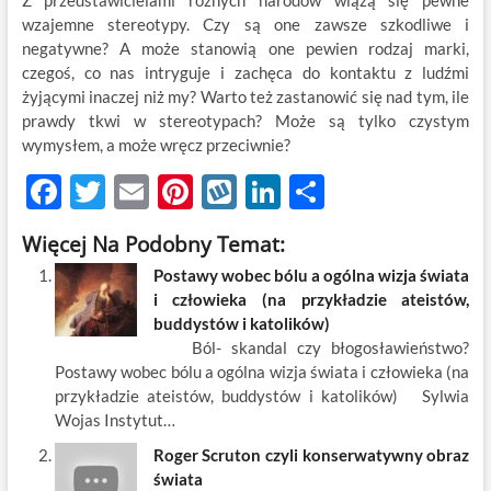
Z przedstawicielami różnych narodów wiążą się pewne
wzajemne stereotypy. Czy są one zawsze szkodliwe i
negatywne? A może stanowią one pewien rodzaj marki,
czegoś, co nas intryguje i zachęca do kontaktu z ludźmi
żyjącymi inaczej niż my? Warto też zastanowić się nad tym, ile
prawdy tkwi w stereotypach? Może są tylko czystym
wymysłem, a może wręcz przeciwnie?
F
T
E
Pi
W
Li
S
ac
w
m
nt
y
n
h
Więcej Na Podobny Temat:
e
itt
ail
er
k
k
ar
Postawy wobec bólu a ogólna wizja świata
b
er
es
o
e
e
i człowieka (na przykładzie ateistów,
o
t
p
dI
buddystów i katolików)
Ból- skandal czy błogosławieństwo?
o
n
Postawy wobec bólu a ogólna wizja świata i człowieka (na
k
przykładzie ateistów, buddystów i katolików) Sylwia
Wojas Instytut…
Roger Scruton czyli konserwatywny obraz
świata