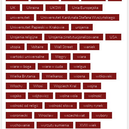
UK
Ukraina
UKSW
Unia Europejska
uniwersytet
Uniwersytet Kardynała Stefana Wyszyńskiego
Uniwersytet Papieski w Krakowie
urojenia
Urojenia religijne
Urojenia zinstytucjonalizowane
USA
utopia
Voltaire
Wall Street
waniek
wartości uniwersalne
Węgry
wiara
wiara w boga
wiara w cuda
wielgus
Wielka Brytania
Wielkanoc
wiosna
witkowski
Włochy
Włosi
Wojciech Kral
wojna
wojsko
wójtowicz
wolna wola
wolność
wolność od religii
wolność słowa
wolny rynek
woroniecki
Wrocław
wszechświat
wybory
wychowanie
wyrzuty sumienia
XVIII wiek