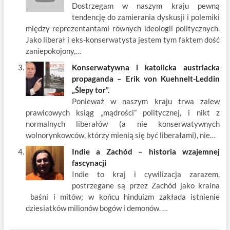
Dostrzegam w naszym kraju pewną
tendencję do zamierania dyskusji i polemiki
między reprezentantami równych ideologii politycznych.
Jako liberał i eks-konserwatysta jestem tym faktem dość
zaniepokojony,…
Konserwatywna i katolicka austriacka
propaganda – Erik von Kuehnelt-Leddin
„Ślepy tor”.
Ponieważ w naszym kraju trwa zalew
prawicowych ksiąg „mądrości” politycznej, i nikt z
normalnych liberałów (a nie konserwatywnych
wolnorynkowców, którzy mienią się być liberałami), nie…
Indie a Zachód – historia wzajemnej
fascynacji
Indie to kraj i cywilizacja zarazem,
postrzegane są przez Zachód jako kraina
baśni i mitów; w końcu hinduizm zakłada istnienie
dziesiatków milionów bogów i demonów. …