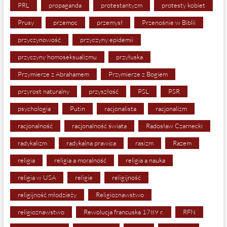
PRL
propaganda
protestantyzm
protesty kobiet
Prusy
przemoc
przemysł
Przenośnie w Biblii
przyczynowość
przyczyny epidemii
przyczyny homoseksualizmu
przyłuska
Przymierze z Abrahamem
Przymierze z Bogiem
przyrost naturalny
przyszłość
PSL
PSR
psychologia
Putin
racjonalista
racjonalizm
racjonalność
racjonalność świata
Radosław Czarnecki
radykalizm
radykalna prawica
rasizm
Razem
religia
religia a moralność
religia a nauka
religia w USA
religie
religijność
religijność młodzieży
Religioznawstwo
religioznawstwo
Rewolucja francuska 1789 r.
RFN