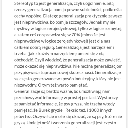
Stereotyp to jest generalizacja, czyli uogólnienie. Siłą
rzeczy generalizacja pomija pewne subtelności, podkreśla
cechy wspólne. Dlatego generalizacja praktycznie zawsze
jest nieprawdziwa, bo pomija szczegóły. Jednak my nie
myśliwy w logice zerojedynkowej, tylko w logice rozmytej,
a zatem coś co sprawdza się w 70% (mimo że jest
nieprawdziwe w logice zerojedynkowej) jest dla nas
całkiem dobrą regułą. Generalizacja jest narzędziem i
trzeba (jak z każdym narzędziem) umieć się z nią
obchodzić. Czyli wiedzieć, że generalizacja może zawieść,
może okazać się nieprawdziwa. Nie można generalizacjom
przypisywać stuprocentowej skuteczności. Generalizacje
są często generowane w sposób indukcyjny, który nie jest
niezawodny. O tym też warto pamiętać.
Generalizacje są bardzo ważne, bo umożliwiają nam
przechowywać informację w prostej postaci. Wystarczy
zapamiętać informację, że psy gryzą, nie trzeba wtedy
pamiętać, że Burek gryzie i Reksio też, i 1000 innych
psów też. Oczywiście może się okazać, że są psy, które nie
gryzą. Umiejętność tworzenia generalizacji jest często