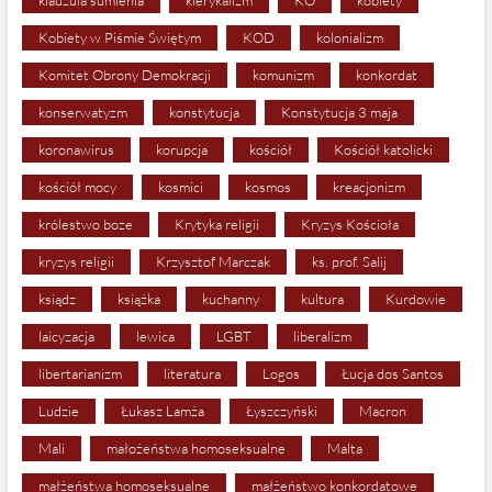
klauzula sumienia
klerykalizm
KO
kobiety
Kobiety w Piśmie Świętym
KOD
kolonializm
Komitet Obrony Demokracji
komunizm
konkordat
konserwatyzm
konstytucja
Konstytucja 3 maja
koronawirus
korupcja
kościół
Kościół katolicki
kościół mocy
kosmici
kosmos
kreacjonizm
królestwo boze
Krytyka religii
Kryzys Kościoła
kryzys religii
Krzysztof Marczak
ks. prof. Salij
ksiądz
książka
kuchanny
kultura
Kurdowie
laicyzacja
lewica
LGBT
liberalizm
libertarianizm
literatura
Logos
Łucja dos Santos
Ludzie
Łukasz Lamża
Łyszczyński
Macron
Mali
małożeństwa homoseksualne
Malta
małżeństwa homoseksualne
małżeństwo konkordatowe