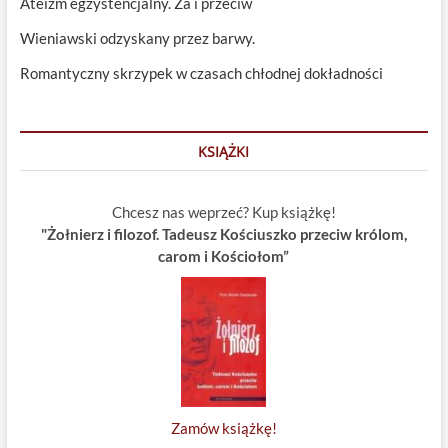
Ateizm egzystencjalny. Za i przeciw
Wieniawski odzyskany przez barwy.
Romantyczny skrzypek w czasach chłodnej dokładności
KSIĄŻKI
Chcesz nas weprzeć? Kup książkę!
"Żołnierz i filozof. Tadeusz Kościuszko przeciw królom,
carom i Kościołom”
Zamów książkę!