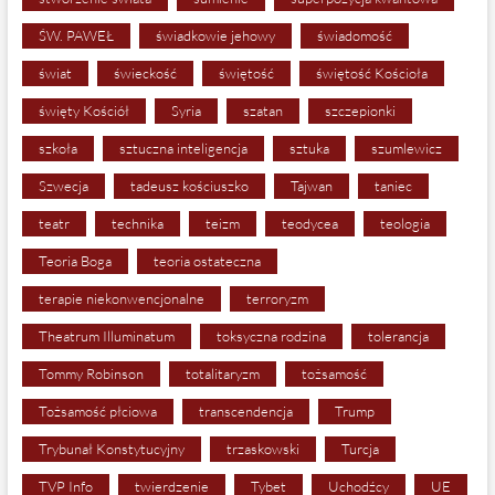
ŚW. PAWEŁ
świadkowie jehowy
świadomość
świat
świeckość
świętość
świętość Kościoła
święty Kościół
Syria
szatan
szczepionki
szkoła
sztuczna inteligencja
sztuka
szumlewicz
Szwecja
tadeusz kościuszko
Tajwan
taniec
teatr
technika
teizm
teodycea
teologia
Teoria Boga
teoria ostateczna
terapie niekonwencjonalne
terroryzm
Theatrum Illuminatum
toksyczna rodzina
tolerancja
Tommy Robinson
totalitaryzm
tożsamość
Tożsamość płciowa
transcendencja
Trump
Trybunał Konstytucyjny
trzaskowski
Turcja
TVP Info
twierdzenie
Tybet
Uchodźcy
UE