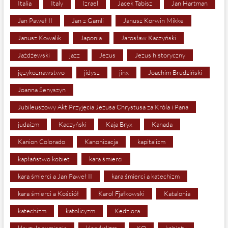
Italia
Italy
Izrael
Jacek Tabisz
Jan Hartman
Jan Paweł II
Jan z Gamli
Janusz Korwin Mikke
Janusz Kowalik
Japonia
Jarosław Kaczyński
Jażdżewski
jazz
Jezus
Jezus historyczny
językoznawstwo
jidysz
jinx
Joachim Brudziński
Joanna Senyszyn
Jubileuszowy Akt Przyjęcia Jezusa Chrystusa za Króla i Pana
judaizm
Kaczyński
Kaja Bryx
Kanada
Kanion Colorado
Kanonizacja
kapitalizm
kapłaństwo kobiet
kara śmierci
kara śmierci a Jan Paweł II
kara śmierci a katechizm
kara śmierci a Kościół
Karol Fjałkowski
Katalonia
katechizm
katolicyzm
Kędziora