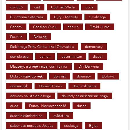
covid19
cud
Cud nad Wisłą
cuda
Ćwiczenia z ateizmu
Cyryl i Metody
cywilizacja
Czechy
Czesław Cyrul
darwin
David Hume
Dawkin
Dekalog
Deklaracja Praw Człowieka i Obywatela
democracy
demokracja
demon
determinizm
diabeł
Dlaczego istnieje raczej coś niż nic?
Dni Darwina
Dobry wojak Szwejk
dogmat
dogmaty
Dołowy
dominiczak
Donald Trump
dość milczenia
dowody na istnienia boga
dowody na nieistnienie boga
duda
Duma i Nowoczesność
dusza
dusza nieśmiertelna
dyktatura
dziewicze poczęcie Jezusa
edukacja
Egipt