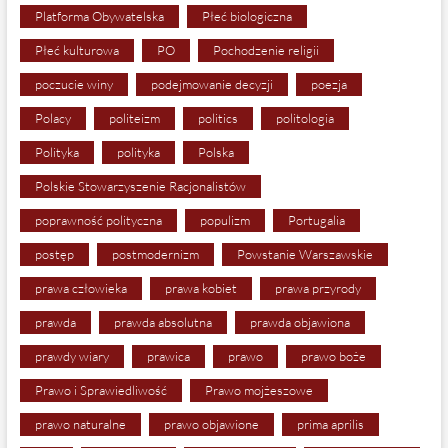
Platforma Obywatelska
Płeć biologiczna
Płeć kulturowa
PO
Pochodzenie religii
poczucie winy
podejmowanie decyzji
poezja
Polacy
politeizm
politics
politologia
Polityka
polityka
Polska
Polskie Stowarzyszenie Racjonalistów
poprawność polityczna
populizm
Portugalia
postęp
postmodernizm
Powstanie Warszawskie
prawa człowieka
prawa kobiet
prawa przyrody
prawda
prawda absolutna
prawda objawiona
prawdy wiary
prawica
prawo
prawo boże
Prawo i Sprawiedliwość
Prawo mojżeszowe
prawo naturalne
prawo objawione
prima aprilis