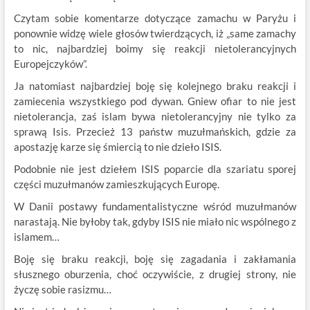
Czytam sobie komentarze dotyczące zamachu w Paryżu i
ponownie widzę wiele głosów twierdzących, iż „same zamachy
to nic, najbardziej boimy się reakcji nietolerancyjnych
Europejczyków”.
Ja natomiast najbardziej boję się kolejnego braku reakcji i
zamiecenia wszystkiego pod dywan. Gniew ofiar to nie jest
nietolerancja, zaś islam bywa nietolerancyjny nie tylko za
sprawą Isis. Przecież 13 państw muzułmańskich, gdzie za
apostazję karze się śmiercią to nie dzieło ISIS.
Podobnie nie jest dziełem ISIS poparcie dla szariatu sporej
części muzułmanów zamieszkujących Europę.
W Danii postawy fundamentalistyczne wśród muzułmanów
narastają. Nie byłoby tak, gdyby ISIS nie miało nic wspólnego z
islamem…
Boję się braku reakcji, boję się zagadania i zakłamania
słusznego oburzenia, choć oczywiście, z drugiej strony, nie
życzę sobie rasizmu…