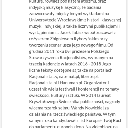
kulturę, również pod kątem ateizmu, oraz
indyjską muzykę klasyczną. Te badania
zaowocowały między innymi wykładami na
Uniwersytecie Wrocławskim z historii klasycznej
muzyki indyjskiej, a także licznymi publikacjami i
wystąpieniami. . Jacek Tabisz współpracował z
reżyserem Zbigniewem Rybczyńskim przy
tworzeniu scenariusza jego nowego filmu. Od
grudnia 2011 roku był prezesem Polskiego
Stowarzyszenia Racjonalistów, wybranym na
trzecią kadencję w latach 2016 - 2018 Jego
liczne teksty dostępne są także na portalach
Racjonalista.tv, natemat.pl, liberte.pl,
Racjonalista.pl i Hanuman.pl. Organizator i
uczestnik wielu festiwali i konferencji na tematy
świeckości, kultury i sztuki. W 2014 laureat
Kryształowego Świecznika publiczności, nagrody
wicemarszałek sejmu, Wandy Nowickiej za
działania na rzecz świeckiego państwa. W tym
samym roku kandydował z list Europa+ Twój Ruch
do parlamentu europejskiego. Na videoblogu na