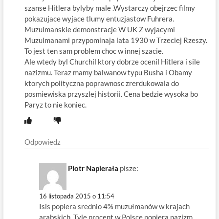
szanse Hitlera bylyby male .Wystarczy obejrzec filmy
pokazujace wyjace tlumy entuzjastow Fuhrera.
Muzulmanskie demonstracje W UK Z wyjacymi
Muzulmanami przypominaja lata 1930 w Trzeciej Rzeszy.
To jest ten sam problem choc w innej szacie.
Ale wtedy byl Churchil ktory dobrze ocenil Hitlera i sile
nazizmu. Teraz mamy balwanow typu Busha i Obamy
ktorych polityczna poprawnosc zrerdukowala do
posmiewiska przyszlej historii. Cena bedzie wysoka bo
Paryz to nie koniec.
Odpowiedz
Piotr Napierała
pisze:
16 listopada 2015 o 11:54
Isis popiera srednio 4% muzułmanów w krajach
arabskich. Tyle procent w Polsce popiera nazizm.