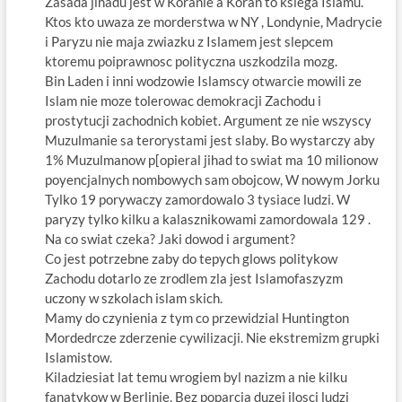
Zasada jihadu jest w Koranie a Koran to ksiega Islamu.
Ktos kto uwaza ze morderstwa w NY , Londynie, Madrycie
i Paryzu nie maja zwiazku z Islamem jest slepcem
ktoremu poiprawnosc polityczna uszkodzila mozg.
Bin Laden i inni wodzowie Islamscy otwarcie mowili ze
Islam nie moze tolerowac demokracji Zachodu i
prostytucji zachodnich kobiet. Argument ze nie wszyscy
Muzulmanie sa terorystami jest slaby. Bo wystarczy aby
1% Muzulmanow p[opieral jihad to swiat ma 10 milionow
poyencjalnych nombowych sam obojcow, W nowym Jorku
Tylko 19 porywaczy zamordowalo 3 tysiace ludzi. W
paryzy tylko kilku a kalasznikowami zamordowala 129 .
Na co swiat czeka? Jaki dowod i argument?
Co jest potrzebne zaby do tepych glows politykow
Zachodu dotarlo ze zrodlem zla jest Islamofaszyzm
uczony w szkolach islam skich.
Mamy do czynienia z tym co przewidzial Huntington
Mordedrcze zderzenie cywilizacji. Nie ekstremizm grupki
Islamistow.
Kiladziesiat lat temu wrogiem byl nazizm a nie kilku
fanatykow w Berlinie, Bez poparcia duzej ilosci ludzi