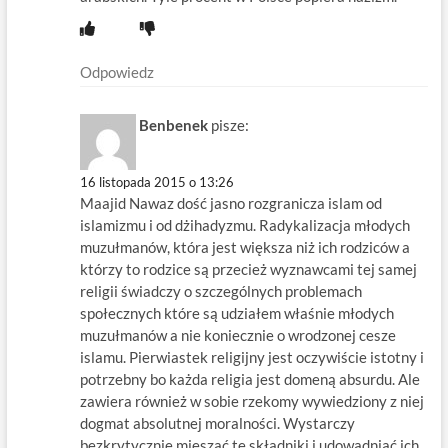
Odpowiedz
Benbenek
pisze:
16 listopada 2015 o 13:26
Maajid Nawaz dość jasno rozgranicza islam od
islamizmu i od dżihadyzmu. Radykalizacja młodych
muzułmanów, która jest większa niż ich rodziców a
którzy to rodzice są przecież wyznawcami tej samej
religii świadczy o szczególnych problemach
społecznych które są udziałem właśnie młodych
muzułmanów a nie koniecznie o wrodzonej cesze
islamu. Pierwiastek religijny jest oczywiście istotny i
potrzebny bo każda religia jest domeną absurdu. Ale
zawiera również w sobie rzekomy wywiedziony z niej
dogmat absolutnej moralności. Wystarczy
bezkrytycznie mieszać te składniki i udowadniać ich