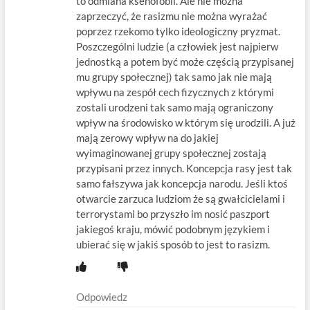
to odmiana ksenofobii. Ale nie można
zaprzeczyć, że rasizmu nie można wyrażać
poprzez rzekomo tylko ideologiczny pryzmat.
Poszczególni ludzie (a człowiek jest najpierw
jednostką a potem być może częścią przypisanej
mu grupy społecznej) tak samo jak nie mają
wpływu na zespół cech fizycznych z którymi
zostali urodzeni tak samo mają ograniczony
wpływ na środowisko w którym się urodzili. A już
mają zerowy wpływ na do jakiej
wyimaginowanej grupy społecznej zostają
przypisani przez innych. Koncepcja rasy jest tak
samo fałszywa jak koncepcja narodu. Jeśli ktoś
otwarcie zarzuca ludziom że są gwałcicielami i
terrorystami bo przyszło im nosić paszport
jakiegoś kraju, mówić podobnym językiem i
ubierać się w jakiś sposób to jest to rasizm.
Odpowiedz