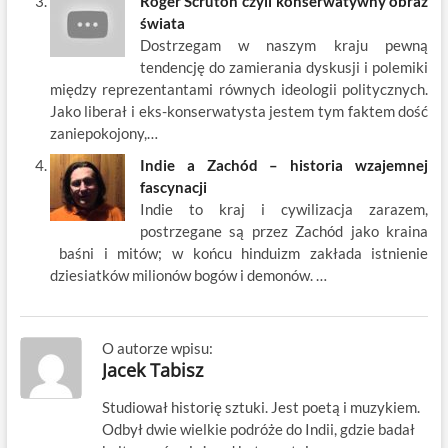
Roger Scruton czyli konserwatywny obraz
świata
Dostrzegam w naszym kraju pewną
tendencję do zamierania dyskusji i polemiki
między reprezentantami równych ideologii politycznych.
Jako liberał i eks-konserwatysta jestem tym faktem dość
zaniepokojony,…
Indie a Zachód – historia wzajemnej
fascynacji
Indie to kraj i cywilizacja zarazem,
postrzegane są przez Zachód jako kraina
baśni i mitów; w końcu hinduizm zakłada istnienie
dziesiatków milionów bogów i demonów. …
O autorze wpisu:
Jacek Tabisz
Studiował historię sztuki. Jest poetą i muzykiem.
Odbył dwie wielkie podróże do Indii, gdzie badał