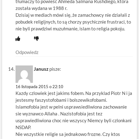
tłumaczy to powieść Ahmeda Salmana Rushdiego, która
została wydana w 1988 r.
Dzisiaj w mediach mówi się, że zamachowcy nie działali z
pobudek religijnych, to są chorzy psychicznie frustraci, to
nie byli prawdziwi muzułmanie, islam to religia pokoju.
Odpowiedz
Janusz
pisze:
16 listopada 2015 o 22:10
Kazdy czlowiek jest jakims fobem. Na przyklad Piotr N i ja
jestesmy faszystofobami i bolszewikofobami.
Islamofobia jest w pelni usprawsiedliwiona zachowanie
sie wyznawco Allaha . Nazistofobia jest tez
usprawiedliwiona choc nie wszyscy Niemcy byli czlonkani
NSDAP.
Nie wszystkie religie sa jednakowo frozne. Czy ktos