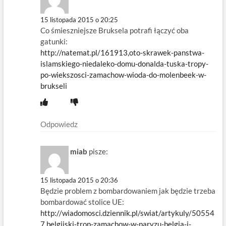
15 listopada 2015 o 20:25
Co śmieszniejsze Bruksela potrafi łączyć oba
gatunki:
http://natemat.pl/161913,oto-skrawek-panstwa-
islamskiego-niedaleko-domu-donalda-tuska-tropy-
po-wiekszosci-zamachow-wioda-do-molenbeek-w-
brukseli
Odpowiedz
miab
pisze:
15 listopada 2015 o 20:36
Będzie problem z bombardowaniem jak będzie trzeba
bombardować stolice UE:
http://wiadomosci.dziennik.pl/swiat/artykuly/50554
7,belgijski-trop-zamachow-w-paryzu-belgia-i-