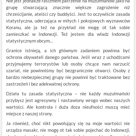
Nie jest jednakże rasizmem patrzenie na muzułmanów jako na
grupę stwarzającą znacznie większe zagrożenie niż
chrześcijanie, ateiści czy buddyści. Jest to oczywiście zasada
statystyczna, uderzająca w miłych i pokojowych wyznawców
Koranu, ale ja też na przykład nie mogę ot tak sobie
zamieszkać w Indonezji. Też jestem dla władz Indonezji
statystycznym obcym…
Granice istnieją, a ich głównym zadaniem powinna być
ochrona obywateli danego państwa. Jeśli wraz z uchodźcami
przyjmujemy terrorystów lub osoby chcące nam narzucić
szariat, nie powinniśmy być bezgranicznie otwarci. Osoby z
bardzo niebezpiecznej grupy nie powinni być traktowane bez
zastrzeżeń i bez adekwatnej ochrony.
Działa tu zasada statystyczna – nie każdy muzułmański
przybysz jest agresywny i nastawiony wrogo wobec naszych
wartości. Ale kontrola i duża doza nieufności muszą mieć
miejsce z naszej strony.
Ja również, choć nikt powołujący się na moje wartości nie
urządza masakr, nie mogę ot tak sobie pojechać do Indonezji,