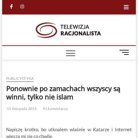
Skip
facebook
in
to
content
Racjona
RACJONALNA
TELEWIZJA
TV
M
e
n
u
PUBLICYSTYKA
B
u
Ponownie po zamachach wszyscy są
t
winni, tylko nie islam
t
o
15 listopada 2015
41 komentarzy
n
Napiszę krotko, bo utknalem wlaśnie w Katarze i Internet
wiesza mi się co chwilę.