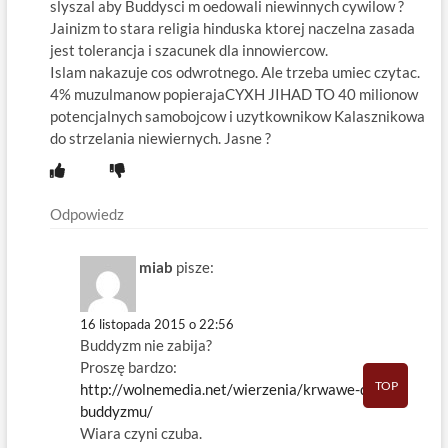
slyszal aby Buddysci m oedowali niewinnych cywilow ?
Jainizm to stara religia hinduska ktorej naczelna zasada
jest tolerancja i szacunek dla innowiercow.
Islam nakazuje cos odwrotnego. Ale trzeba umiec czytac.
4% muzulmanow popierajaCYXH JIHAD TO 40 milionow
potencjalnych samobojcow i uzytkownikow Kalasznikowa
do strzelania niewiernych. Jasne ?
Odpowiedz
miab
pisze:
16 listopada 2015 o 22:56
Buddyzm nie zabija?
Proszę bardzo:
TOP
http://wolnemedia.net/wierzenia/krwawe-dzieje-
buddyzmu/
Wiara czyni czuba.