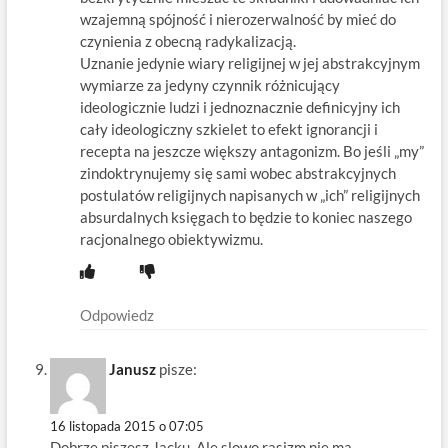
wzajemną spójność i nierozerwalność by mieć do
czynienia z obecną radykalizacją.
Uznanie jedynie wiary religijnej w jej abstrakcyjnym
wymiarze za jedyny czynnik różnicujący
ideologicznie ludzi i jednoznacznie definicyjny ich
cały ideologiczny szkielet to efekt ignorancji i
recepta na jeszcze większy antagonizm. Bo jeśli „my”
zindoktrynujemy się sami wobec abstrakcyjnych
postulatów religijnych napisanych w „ich” religijnych
absurdalnych księgach to będzie to koniec naszego
racjonalnego obiektywizmu.
Odpowiedz
Janusz
pisze:
16 listopada 2015 o 07:05
Dobrze piszesz Jacku. Ale slowo rasizm nie ma