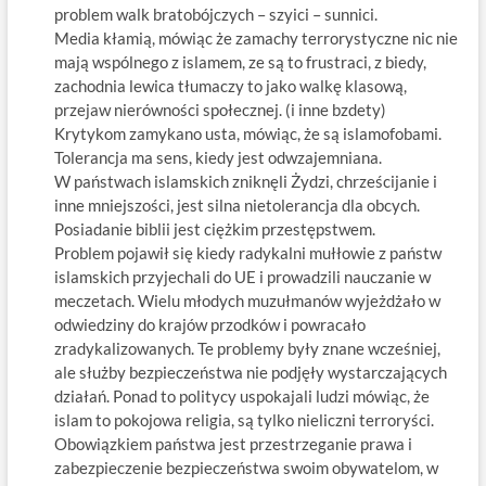
problem walk bratobójczych – szyici – sunnici.
Media kłamią, mówiąc że zamachy terrorystyczne nic nie
mają wspólnego z islamem, ze są to frustraci, z biedy,
zachodnia lewica tłumaczy to jako walkę klasową,
przejaw nierówności społecznej. (i inne bzdety)
Krytykom zamykano usta, mówiąc, że są islamofobami.
Tolerancja ma sens, kiedy jest odwzajemniana.
W państwach islamskich zniknęli Żydzi, chrześcijanie i
inne mniejszości, jest silna nietolerancja dla obcych.
Posiadanie biblii jest ciężkim przestępstwem.
Problem pojawił się kiedy radykalni mułłowie z państw
islamskich przyjechali do UE i prowadzili nauczanie w
meczetach. Wielu młodych muzułmanów wyjeżdżało w
odwiedziny do krajów przodków i powracało
zradykalizowanych. Te problemy były znane wcześniej,
ale służby bezpieczeństwa nie podjęły wystarczających
działań. Ponad to politycy uspokajali ludzi mówiąc, że
islam to pokojowa religia, są tylko nieliczni terroryści.
Obowiązkiem państwa jest przestrzeganie prawa i
zabezpieczenie bezpieczeństwa swoim obywatelom, w