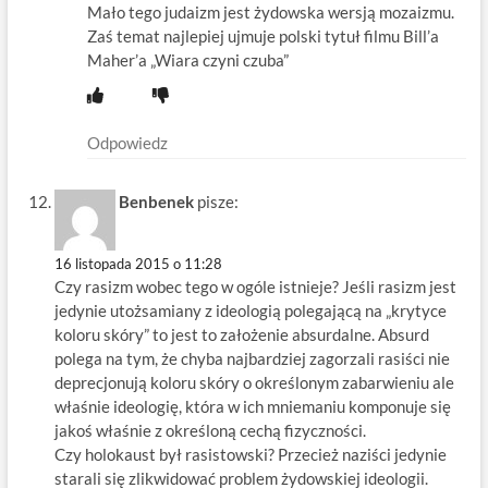
Mało tego judaizm jest żydowska wersją mozaizmu.
Zaś temat najlepiej ujmuje polski tytuł filmu Bill’a
Maher’a „Wiara czyni czuba”
Odpowiedz
Benbenek
pisze:
16 listopada 2015 o 11:28
Czy rasizm wobec tego w ogóle istnieje? Jeśli rasizm jest
jedynie utożsamiany z ideologią polegającą na „krytyce
koloru skóry” to jest to założenie absurdalne. Absurd
polega na tym, że chyba najbardziej zagorzali rasiści nie
deprecjonują koloru skóry o określonym zabarwieniu ale
właśnie ideologię, która w ich mniemaniu komponuje się
jakoś właśnie z określoną cechą fizyczności.
Czy holokaust był rasistowski? Przecież naziści jedynie
starali się zlikwidować problem żydowskiej ideologii.