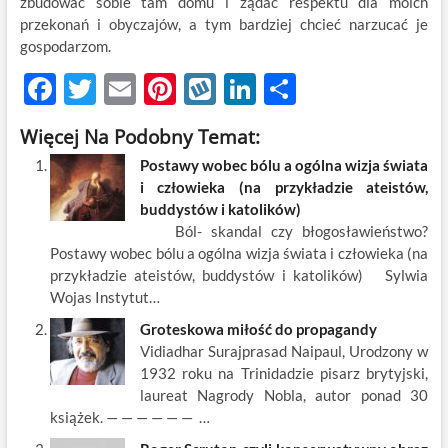
zbudować sobie tam domu i żądać respektu dla moich
przekonań i obyczajów, a tym bardziej chcieć narzucać je
gospodarzom.
F
T
E
Pi
W
Li
S
ac
w
m
nt
y
n
h
Więcej Na Podobny Temat:
e
itt
ail
er
k
k
ar
Postawy wobec bólu a ogólna wizja świata
b
er
es
o
e
e
i człowieka (na przykładzie ateistów,
o
t
p
dI
buddystów i katolików)
Ból- skandal czy błogosławieństwo?
o
n
Postawy wobec bólu a ogólna wizja świata i człowieka (na
k
przykładzie ateistów, buddystów i katolików) Sylwia
Wojas Instytut…
Groteskowa miłość do propagandy
Vidiadhar Surajprasad Naipaul, Urodzony w
1932 roku na Trinidadzie pisarz brytyjski,
laureat Nagrody Nobla, autor ponad 30
książek. — — — — — — …