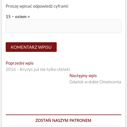
Proszę wpisać odpowiedź cyframi:
15 − osiem =
Nawigacja
Previous
Poprzedni wpis
post:
2016 – Kryzys już nie tylko chiński.
wpisu
Next
Następny wpis
post:
Gdańsk w dobie Oświecenia
ZOSTAŃ NASZYM PATRONEM