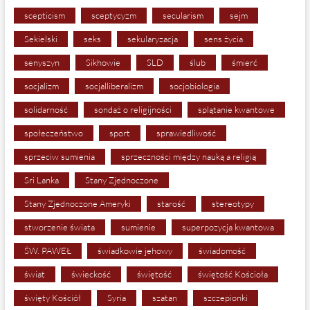
scepticism
sceptycyzm
secularism
sejm
Sekielski
seks
sekularyzacja
sens życia
senyszyn
Sikhowie
SLD
ślub
śmierć
socjalizm
socjalliberalizm
socjobiologia
solidarność
sondaż o religijności
splątanie kwantowe
społeczeństwo
sport
sprawiedliwość
sprzeciw sumienia
sprzeczności między nauką a religią
Sri Lanka
Stany Zjednoczone
Stany Zjednoczone Ameryki
starość
stereotypy
stworzenie świata
sumienie
superpozycja kwantowa
ŚW. PAWEŁ
świadkowie jehowy
świadomość
świat
świeckość
świętość
świętość Kościoła
święty Kościół
Syria
szatan
szczepionki