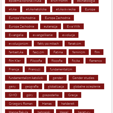
epidemia koronawirusa
erich fromm
eschatologia
etyka
etyka katolicka
etyka świecka
Europa
Europa Wschodnia
Europa Zachodnia
Europa Zachodnie
eutanazja
Ewa Wilk
Ewangelia
ewangelikanie
ewolucja
ewolucjonizm
fakty po mitach
fanatyzm
fantastyka
faszyzm
Fatima
feminizm
film
film Kler
Filozofia
filozofia
fizyka
flamenco
Francja
Francuzi
fundamentalizm
fundamentalizm katolicki
gender
Gender studies
geny
geografia
globalizacja
globalne ocieplenie
GMO
góry
gospodarka
Grecja
Grzegorz Roman
Hamas
hańderek
Hanna Bakuła
hebrajski
Hegel
heretycy