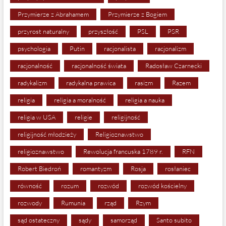
Przymierze z Abrahamem
Przymierze z Bogiem
przyrost naturalny
przyszłość
PSL
PSR
psychologia
Putin
racjonalista
racjonalizm
racjonalność
racjonalność świata
Radosław Czarnecki
radykalizm
radykalna prawica
rasizm
Razem
religia
religia a moralność
religia a nauka
religia w USA
religie
religijność
religijność młodzieży
Religioznawstwo
religioznawstwo
Rewolucja francuska 1789 r.
RFN
Robert Biedroń
romantyzm
Rosja
rosłaniec
równość
rozum
rozwód
rozwód kościelny
rozwody
Rumunia
rząd
Rzym
sąd ostateczny
sądy
samorząd
Santo subito