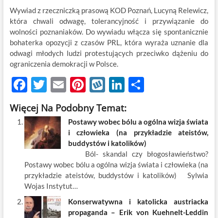
Wywiad z rzeczniczką prasową KOD Poznań, Lucyną Relewicz,
która chwali odwagę, tolerancyjność i przywiązanie do
wolności poznaniaków. Do wywiadu włącza się spontanicznie
bohaterka opozycji z czasów PRL, która wyraża uznanie dla
odwagi młodych ludzi protestujących przeciwko dążeniu do
ograniczenia demokracji w Polsce.
F
T
E
Pi
W
Li
S
ac
w
m
nt
y
n
h
Więcej Na Podobny Temat:
e
itt
ail
er
k
k
ar
Postawy wobec bólu a ogólna wizja świata
b
er
es
o
e
e
i człowieka (na przykładzie ateistów,
o
t
p
dI
buddystów i katolików)
Ból- skandal czy błogosławieństwo?
o
n
Postawy wobec bólu a ogólna wizja świata i człowieka (na
k
przykładzie ateistów, buddystów i katolików) Sylwia
Wojas Instytut…
Konserwatywna i katolicka austriacka
propaganda – Erik von Kuehnelt-Leddin