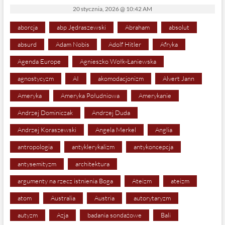
20 stycznia, 2026 @ 10:42 AM
aborcja
abp Jędraszewski
Abraham
absolut
absurd
Adam Nobis
Adolf Hitler
Afryka
Agenda Europe
Agnieszko Wołk-Łaniewska
agnostycyzm
AI
akomodacjonizm
Alvert Jann
Ameryka
Ameryka Południowa
Amerykanie
Andrzej Dominiczak
Andrzej Duda
Andrzej Koraszewski
Angela Merkel
Anglia
antropologia
antyklerykalizm
antykoncepcja
antysemityzm
architektura
argumenty na rzecz istnienia Boga
Ateizm
ateizm
atom
Australia
Austria
autorytaryzm
autyzm
Azja
badania sondażowe
Bali