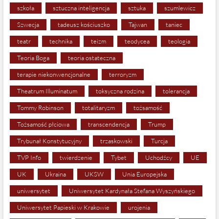
szkoła
sztuczna inteligencja
sztuka
szumlewicz
Szwecja
tadeusz kościuszko
Tajwan
taniec
teatr
technika
teizm
teodycea
teologia
Teoria Boga
teoria ostateczna
terapie niekonwencjonalne
terroryzm
Theatrum Illuminatum
toksyczna rodzina
tolerancja
Tommy Robinson
totalitaryzm
tożsamość
Tożsamość płciowa
transcendencja
Trump
Trybunał Konstytucyjny
trzaskowski
Turcja
TVP Info
twierdzenie
Tybet
Uchodźcy
UE
UK
Ukraina
UKSW
Unia Europejska
uniwersytet
Uniwersytet Kardynała Stefana Wyszyńskiego
Uniwersytet Papieski w Krakowie
urojenia