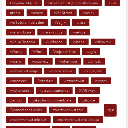
Urojenia religijne
Urojenia zinstytucjonalizowane
USA
utopia
Voltaire
Wall Street
waniek
wartości uniwersalne
Węgry
wiara
wiara w boga
wiara w cuda
wielgus
Wielka Brytania
Wielkanoc
wiosna
witkowski
Włochy
Włosi
Wojciech Kral
wojna
wojsko
wójtowicz
wolna wola
wolność
wolność od religii
wolność słowa
wolny rynek
woroniecki
Wrocław
wszechświat
wybory
wychowanie
wyrzuty sumienia
XVIII wiek
Zachód
zakaz handlu w niedziele
zdrowie
Zjednoczona Lewica
zmartwychwstanie
TOP
zmartwychwstanie ciał
zmartwychwstanie Jezusa