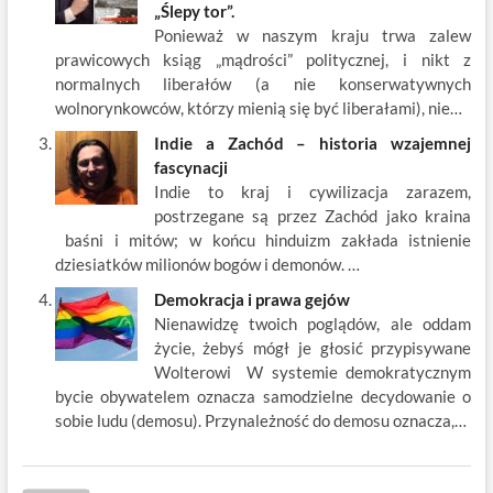
„Ślepy tor”.
Ponieważ w naszym kraju trwa zalew
prawicowych ksiąg „mądrości” politycznej, i nikt z
normalnych liberałów (a nie konserwatywnych
wolnorynkowców, którzy mienią się być liberałami), nie…
Indie a Zachód – historia wzajemnej
fascynacji
Indie to kraj i cywilizacja zarazem,
postrzegane są przez Zachód jako kraina
baśni i mitów; w końcu hinduizm zakłada istnienie
dziesiatków milionów bogów i demonów. …
Demokracja i prawa gejów
Nienawidzę twoich poglądów, ale oddam
życie, żebyś mógł je głosić przypisywane
Wolterowi W systemie demokratycznym
bycie obywatelem oznacza samodzielne decydowanie o
sobie ludu (demosu). Przynależność do demosu oznacza,…