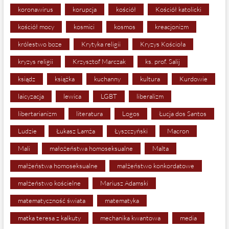
koronawirus
korupcja
kościół
Kościół katolicki
kościół mocy
kosmici
kosmos
kreacjonizm
królestwo boze
Krytyka religii
Kryzys Kościoła
kryzys religii
Krzysztof Marczak
ks. prof. Salij
ksiądz
książka
kuchanny
kultura
Kurdowie
laicyzacja
lewica
LGBT
liberalizm
libertarianizm
literatura
Logos
Łucja dos Santos
Ludzie
Łukasz Lamża
Łyszczyński
Macron
Mali
małożeństwa homoseksualne
Malta
małżeństwa homoseksualne
małżeństwo konkordatowe
małżeństwo kościelne
Mariusz Adamski
matematyczność świata
matematyka
matka teresa z kalkuty
mechanika kwantowa
media