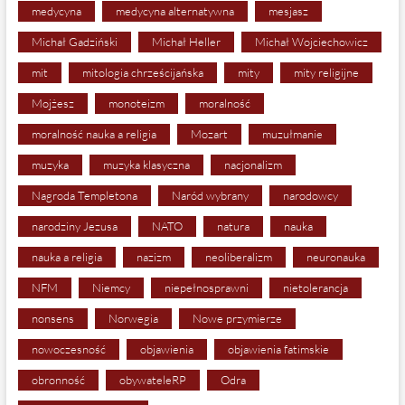
medycyna
medycyna alternatywna
mesjasz
Michał Gadziński
Michał Heller
Michał Wojciechowicz
mit
mitologia chrześcijańska
mity
mity religijne
Mojżesz
monoteizm
moralność
moralność nauka a religia
Mozart
muzułmanie
muzyka
muzyka klasyczna
nacjonalizm
Nagroda Templetona
Naród wybrany
narodowcy
narodziny Jezusa
NATO
natura
nauka
nauka a religia
nazizm
neoliberalizm
neuronauka
NFM
Niemcy
niepełnosprawni
nietolerancja
nonsens
Norwegia
Nowe przymierze
nowoczesność
objawienia
objawienia fatimskie
obronność
obywateleRP
Odra