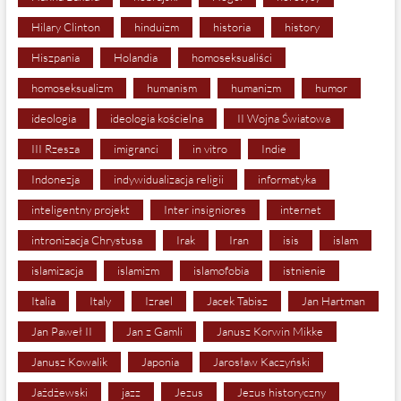
Hilary Clinton
hinduizm
historia
history
Hiszpania
Holandia
homoseksualiści
homoseksualizm
humanism
humanizm
humor
ideologia
ideologia kościelna
II Wojna Światowa
III Rzesza
imigranci
in vitro
Indie
Indonezja
indywidualizacja religii
informatyka
inteligentny projekt
Inter insigniores
internet
intronizacja Chrystusa
Irak
Iran
isis
islam
islamizacja
islamizm
islamofobia
istnienie
Italia
Italy
Izrael
Jacek Tabisz
Jan Hartman
Jan Paweł II
Jan z Gamli
Janusz Korwin Mikke
Janusz Kowalik
Japonia
Jarosław Kaczyński
Jażdżewski
jazz
Jezus
Jezus historyczny