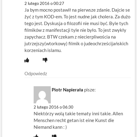
2 lutego 2016 o 00:27
Ja bym mocno postawił na pierwsze zdanie. Dajcie se
żyć z tym KOD-em. To jest nudne jak cholera. Za dużo
tego jest. Dyskusja o filozofii nie musi być. Byle tych
filmików z manifestacji tyle nie było. To jest zwykły
zapychacz. BTW czekam z niecierpliwościa na
jutrzejszy(wtorkowy) filmik o judeochrześcijańskich
korzeniach islamu.
Odpowiedz
Piotr Napierała
pisze:
2 lutego 2016 o 06:30
Niektórzy wolą takie tematy inni takie. Allen
Menschen recht getan ist eine Kunst die
Niemand kann : )