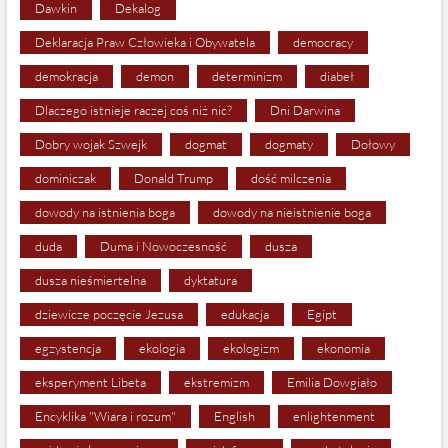
Dawkin
Dekalog
Deklaracja Praw Człowieka i Obywatela
democracy
demokracja
demon
determinizm
diabeł
Dlaczego istnieje raczej coś niż nic?
Dni Darwina
Dobry wojak Szwejk
dogmat
dogmaty
Dołowy
dominiczak
Donald Trump
dość milczenia
dowody na istnienia boga
dowody na nieistnienie boga
duda
Duma i Nowoczesność
dusza
dusza nieśmiertelna
dyktatura
dziewicze poczęcie Jezusa
edukacja
Egipt
egzystencja
ekologia
ekologizm
ekonomia
eksperyment Libeta
ekstremizm
Emilia Dowgiało
Encyklika "Wiara i rozum"
English
enlightenment