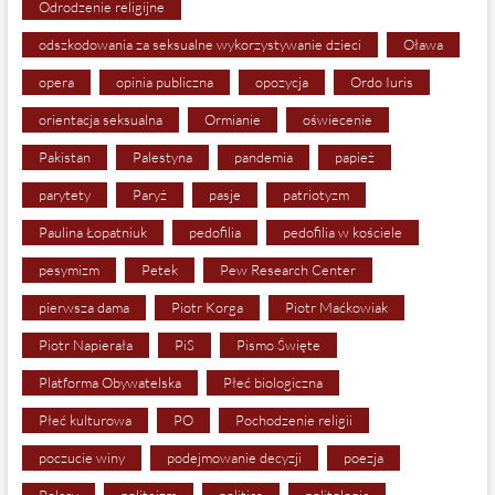
Odrodzenie religijne
odszkodowania za seksualne wykorzystywanie dzieci
Oława
opera
opinia publiczna
opozycja
Ordo Iuris
orientacja seksualna
Ormianie
oświecenie
Pakistan
Palestyna
pandemia
papież
parytety
Paryż
pasje
patriotyzm
Paulina Łopatniuk
pedofilia
pedofilia w kościele
pesymizm
Petek
Pew Research Center
pierwsza dama
Piotr Korga
Piotr Maćkowiak
Piotr Napierała
PiS
Pismo Święte
Platforma Obywatelska
Płeć biologiczna
Płeć kulturowa
PO
Pochodzenie religii
poczucie winy
podejmowanie decyzji
poezja
Polacy
politeizm
politics
politologia