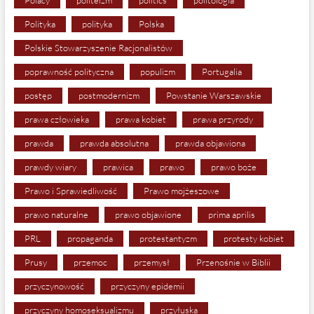
Polityka
polityka
Polska
Polskie Stowarzyszenie Racjonalistów
poprawność polityczna
populizm
Portugalia
postęp
postmodernizm
Powstanie Warszawskie
prawa człowieka
prawa kobiet
prawa przyrody
prawda
prawda absolutna
prawda objawiona
prawdy wiary
prawica
prawo
prawo boże
Prawo i Sprawiedliwość
Prawo mojżeszowe
prawo naturalne
prawo objawione
prima aprilis
PRL
propaganda
protestantyzm
protesty kobiet
Prusy
przemoc
przemysł
Przenośnie w Biblii
przyczynowość
przyczyny epidemii
przyczyny homoseksualizmu
przyłuska