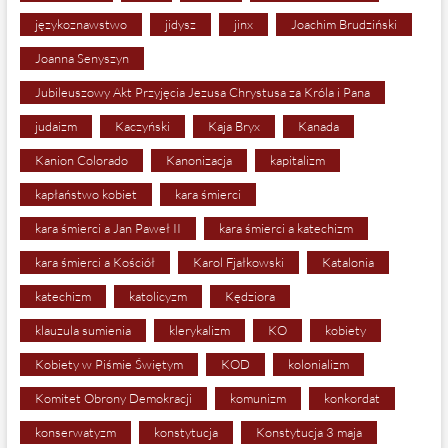
językoznawstwo
jidysz
jinx
Joachim Brudziński
Joanna Senyszyn
Jubileuszowy Akt Przyjęcia Jezusa Chrystusa za Króla i Pana
judaizm
Kaczyński
Kaja Bryx
Kanada
Kanion Colorado
Kanonizacja
kapitalizm
kapłaństwo kobiet
kara śmierci
kara śmierci a Jan Paweł II
kara śmierci a katechizm
kara śmierci a Kościół
Karol Fjałkowski
Katalonia
katechizm
katolicyzm
Kędziora
klauzula sumienia
klerykalizm
KO
kobiety
Kobiety w Piśmie Świętym
KOD
kolonializm
Komitet Obrony Demokracji
komunizm
konkordat
konserwatyzm
konstytucja
Konstytucja 3 maja