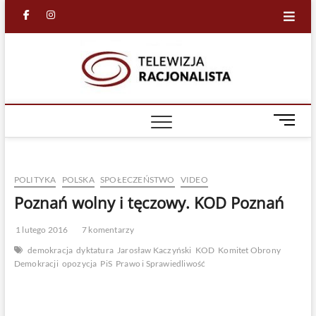
Skip
facebook
in
to
content
Racjona
RACJONALNA
TELEWIZJA
TV
M
e
n
u
POLITYKA
POLSKA
SPOŁECZEŃSTWO
VIDEO
B
u
Poznań wolny i tęczowy. KOD Poznań
t
t
1 lutego 2016
7 komentarzy
o
demokracja
dyktatura
Jarosław Kaczyński
KOD
Komitet Obrony
n
Demokracji
opozycja
PiS
Prawo i Sprawiedliwość