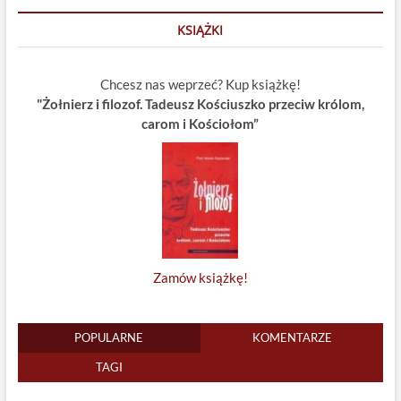
KSIĄŻKI
Chcesz nas weprzeć? Kup książkę!
"Żołnierz i filozof. Tadeusz Kościuszko przeciw królom,
carom i Kościołom”
Zamów książkę!
POPULARNE
KOMENTARZE
TAGI