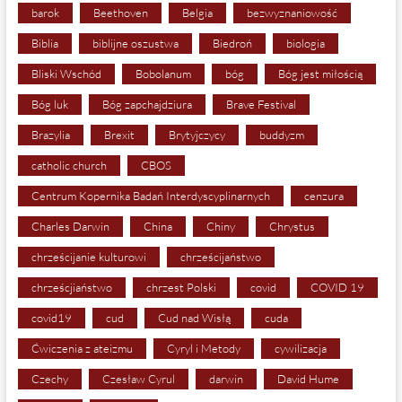
barok
Beethoven
Belgia
bezwyznaniowość
Biblia
biblijne oszustwa
Biedroń
biologia
Bliski Wschód
Bobolanum
bóg
Bóg jest miłością
Bóg luk
Bóg zapchajdziura
Brave Festival
Brazylia
Brexit
Brytyjczycy
buddyzm
catholic church
CBOS
Centrum Kopernika Badań Interdyscyplinarnych
cenzura
Charles Darwin
China
Chiny
Chrystus
chrześcijanie kulturowi
chrześcijaństwo
chrześcjiaństwo
chrzest Polski
covid
COVID 19
covid19
cud
Cud nad Wisłą
cuda
Ćwiczenia z ateizmu
Cyryl i Metody
cywilizacja
Czechy
Czesław Cyrul
darwin
David Hume