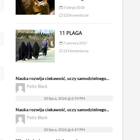
3 lutego 2018
223 komentarze
11 PLAGA
7 czerwca 2017
221 komentarzy
Nauka rozwija ciekawość, uczy samodzielnego...
Patty Black
20 lipca, 2026 @ 6:59 PM
Nauka rozwija ciekawość, uczy samodzielnego...
Patty Black
20 lipca, 2026 @ 6:47 PM