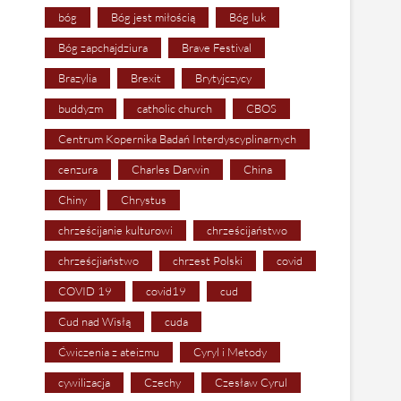
bóg
Bóg jest miłością
Bóg luk
Bóg zapchajdziura
Brave Festival
Brazylia
Brexit
Brytyjczycy
buddyzm
catholic church
CBOS
Centrum Kopernika Badań Interdyscyplinarnych
cenzura
Charles Darwin
China
Chiny
Chrystus
chrześcijanie kulturowi
chrześcijaństwo
chrześcjiaństwo
chrzest Polski
covid
COVID 19
covid19
cud
Cud nad Wisłą
cuda
Ćwiczenia z ateizmu
Cyryl i Metody
cywilizacja
Czechy
Czesław Cyrul