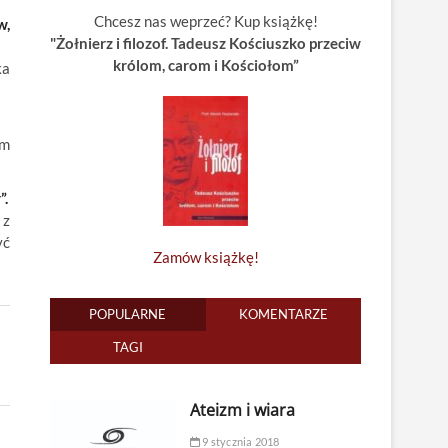
Chcesz nas weprzeć? Kup książkę!
w,
"Żołnierz i filozof. Tadeusz Kościuszko przeciw
królom, carom i Kościołom”
ka
am
”.
 z
yć
Zamów książkę!
POPULARNE
KOMENTARZE
TAGI
Ateizm i wiara
9 stycznia 2018