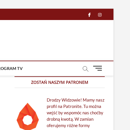
facebook
in
M
ROGRAM TV
e
n
ZOSTAŃ NASZYM PATRONEM
u
B
Drodzy Widzowie! Mamy nasz
u
profil na Patronite. Tu można
t
wejść by wspomóc nas choćby
t
drobną kwotą. W zamian
o
oferujemy różne formy
n