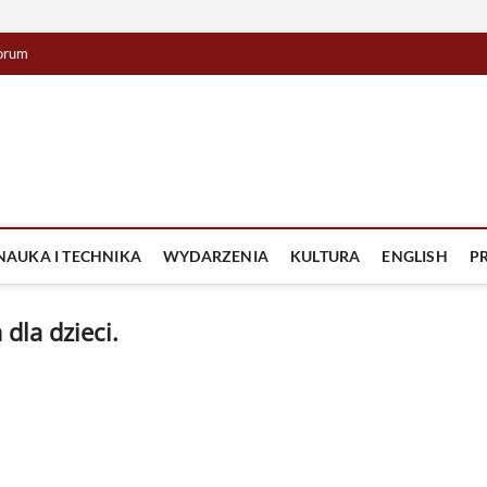
orum
lista TV
IZJA
NAUKA I TECHNIKA
WYDARZENIA
KULTURA
ENGLISH
P
dla dzieci.