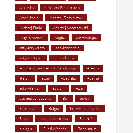
Ameryka
Ameryka Południowa
Amerykanie
Andrzej Dominiczak
Andrzej Duda
Andrzej Koraszewski
Angela Merkel
Anglia
antropologia
antyklerykalizm
antykoncepcja
antysemityzm
architektura
argumenty na rzecz istnienia Boga
Ateizm
ateizm
atom
Australia
Austria
autorytaryzm
autyzm
Azja
badania sondażowe
Bali
barok
Beethoven
Belgia
bezwyznaniowość
Biblia
biblijne oszustwa
Biedroń
biologia
Bliski Wschód
Bobolanum