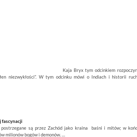
Kaja Bryx tym odcinkiem rozpoczy
łen niezwykłości”. W tym odcinku mówi o Indiach i historii ruc
 fascynacji
m, postrzegane są przez Zachód jako kraina baśni i mitów; w koń
ków milionów bogów i demonów. …