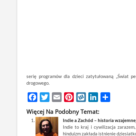
serię programów dla dzieci zatytułowaną „Świat pe
drogowego.
F
T
E
Pi
W
Li
S
ac
w
m
nt
y
n
h
Więcej Na Podobny Temat:
e
itt
ail
er
k
k
ar
Indie a Zachód – historia wzajemnej
b
er
es
o
e
e
Indie to kraj i cywilizacja zaraze
o
t
p
dI
hinduizm zakłada istnienie dziesiat