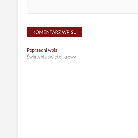
Nawigacja
Previous
Poprzedni wpis
post:
Świątynia świętej krowy
wpisu