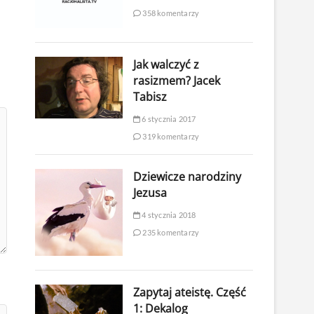
358 komentarzy
Jak walczyć z
rasizmem? Jacek
Tabisz
6 stycznia 2017
319 komentarzy
Dziewicze narodziny
Jezusa
4 stycznia 2018
235 komentarzy
Zapytaj ateistę. Część
1: Dekalog