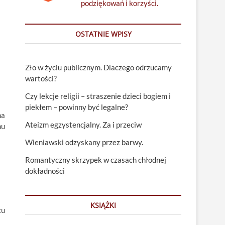
podziękowań i korzyści.
OSTATNIE WPISY
Zło w życiu publicznym. Dlaczego odrzucamy
wartości?
Czy lekcje religii – straszenie dzieci bogiem i
piekłem – powinny być legalne?
na
Ateizm egzystencjalny. Za i przeciw
hu
Wieniawski odzyskany przez barwy.
Romantyczny skrzypek w czasach chłodnej
dokładności
KSIĄŻKI
cu