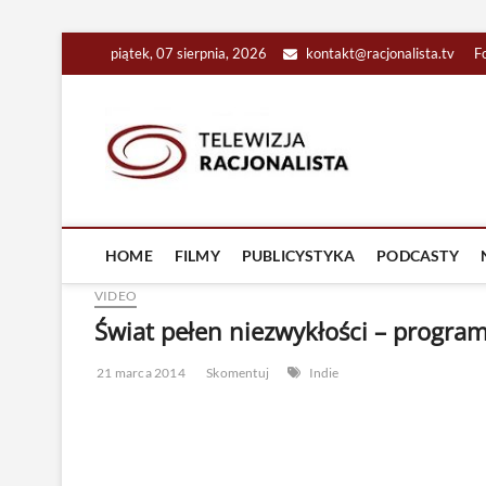
Skip
piątek, 07 sierpnia, 2026
kontakt@racjonalista.tv
F
to
content
Racjona
RACJONALNA TELEW
HOME
FILMY
PUBLICYSTYKA
PODCASTY
VIDEO
Świat pełen niezwykłości – program 
21 marca 2014
Skomentuj
Indie