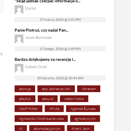
"Skąd jednak czerpać informacje o...
Darios
27 marca, 2026 @ 2:41 PM
Panie Piotruś, czy nadal Pan...
Jacek Bartosiak
17 lutego, 2026 @ 3:49 PM
l.
Bardzo dziękujemy za recenzję i...
Izabela Grad
20 stycznia, 2026 @ 10:42 AM
aborcja
abp Jędraszewski
Abraham
absolut
absurd
Adam Nobis
Adolf Hitler
Afryka
Agenda Europe
Agnieszko Wołk-Łaniewska
agnostycyzm
AI
akomodacjonizm
Alvert Jann