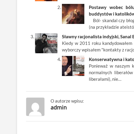
o
n
Postawy wobec bólu 
buddystów i katolikó
k
Ból- skandal czy błog
(na przykładzie ateist
Sławny racjonalista indyjski, Sana
Kiedy w 2011 roku kandydowałem n
wyborczy wpisałem "kontakty z racjon
Konserwatywna i katol
Ponieważ w naszym kra
normalnych liberałów
liberałami), nie…
O autorze wpisu:
admin