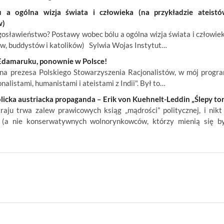
a ogólna wizja świata i człowieka (na przykładzie ateistó
w)
osławieństwo? Postawy wobec bólu a ogólna wizja świata i człowie
ów, buddystów i katolików) Sylwia Wojas Instytut…
l Edamaruku, ponownie w Polsce!
a prezesa Polskiego Stowarzyszenia Racjonalistów, w mój progr
alistami, humanistami i ateistami z Indii". Był to…
icka austriacka propaganda – Erik von Kuehnelt-Leddin „Ślepy tor
ju trwa zalew prawicowych ksiąg „mądrości” politycznej, i nikt
 (a nie konserwatywnych wolnorynkowców, którzy mienią się b