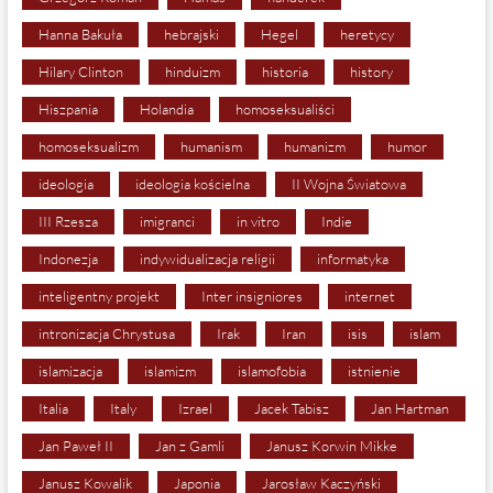
Hanna Bakuła
hebrajski
Hegel
heretycy
Hilary Clinton
hinduizm
historia
history
Hiszpania
Holandia
homoseksualiści
homoseksualizm
humanism
humanizm
humor
ideologia
ideologia kościelna
II Wojna Światowa
III Rzesza
imigranci
in vitro
Indie
Indonezja
indywidualizacja religii
informatyka
inteligentny projekt
Inter insigniores
internet
intronizacja Chrystusa
Irak
Iran
isis
islam
islamizacja
islamizm
islamofobia
istnienie
Italia
Italy
Izrael
Jacek Tabisz
Jan Hartman
Jan Paweł II
Jan z Gamli
Janusz Korwin Mikke
Janusz Kowalik
Japonia
Jarosław Kaczyński