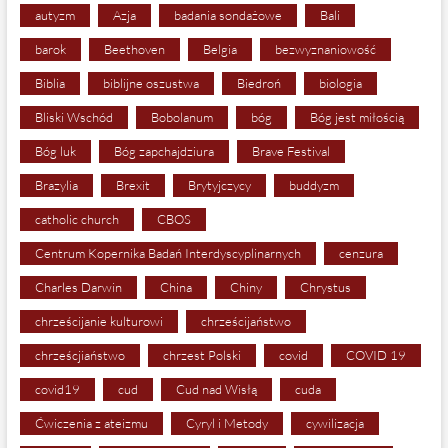
autyzm
Azja
badania sondażowe
Bali
barok
Beethoven
Belgia
bezwyznaniowość
Biblia
biblijne oszustwa
Biedroń
biologia
Bliski Wschód
Bobolanum
bóg
Bóg jest miłością
Bóg luk
Bóg zapchajdziura
Brave Festival
Brazylia
Brexit
Brytyjczycy
buddyzm
catholic church
CBOS
Centrum Kopernika Badań Interdyscyplinarnych
cenzura
Charles Darwin
China
Chiny
Chrystus
chrześcijanie kulturowi
chrześcijaństwo
chrześcjiaństwo
chrzest Polski
covid
COVID 19
covid19
cud
Cud nad Wisłą
cuda
Ćwiczenia z ateizmu
Cyryl i Metody
cywilizacja