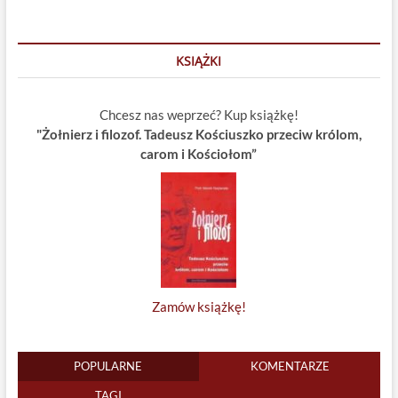
KSIĄŻKI
Chcesz nas weprzeć? Kup książkę!
"Żołnierz i filozof. Tadeusz Kościuszko przeciw królom,
carom i Kościołom”
Zamów książkę!
POPULARNE
KOMENTARZE
TAGI