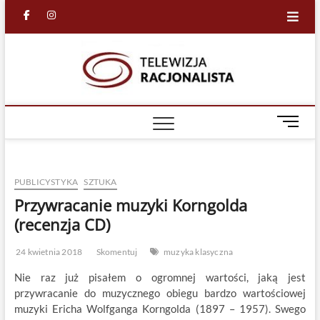
Skip
facebook
in
to
content
Racjona
RACJONALNA
TELEWIZJA
TV
M
e
n
u
PUBLICYSTYKA
SZTUKA
B
u
Przywracanie muzyki Korngolda
t
(recenzja CD)
t
o
24 kwietnia 2018
Skomentuj
muzyka klasyczna
n
Nie raz już pisałem o ogromnej wartości, jaką jest
przywracanie do muzycznego obiegu bardzo wartościowej
muzyki Ericha Wolfganga Korngolda (1897 – 1957). Swego