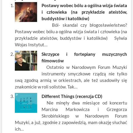
e
itt
ail
er
k
k
ar
Postawy wobec bólu a ogólna wizja świata
b
er
es
o
e
e
i człowieka (na przykładzie ateistów,
o
t
p
dI
buddystów i katolików)
Ból- skandal czy błogosławieństwo?
o
n
Postawy wobec bólu a ogólna wizja świata i człowieka (na
k
przykładzie ateistów, buddystów i katolików) Sylwia
Wojas Instytut…
Skrzypce i fortepiany muzycznych
filmowców
Ostatnio w Narodowym Forum Muzyki
instrumenty smyczkowe rządzą nie tylko
swą zgodną armią w orkiestrach, ale też usadowiły się
znakomicie w roli solistów. Tak…
Different Things (recenzja CD)
Nie minęły dwa miesiące od koncertu
Marcina Markowicza i Grzegorza
Skrobińskiego w Narodowym Forum
Muzyki, a już, zgodnie z zapowiedzią, mam okazję słuchać
ich…