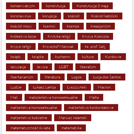
konserwatyzm
konstytucja
Konstytucja 3 maja
koronawirus
korupcja
kościół
Kościół katolicki
kościół mocy
kosmici
kosmos
kreacjonizm
królestwo boze
Krytyka religii
Kryzys Kościoła
kryzys religii
Krzysztof Marczak
ks. prof. Salij
ksiądz
książka
kuchanny
kultura
Kurdowie
laicyzacja
lewica
LGBT
liberalizm
libertarianizm
literatura
Logos
Łucja dos Santos
Ludzie
Łukasz Lamża
Łyszczyński
Macron
Mali
małożeństwa homoseksualne
Malta
małżeństwa homoseksualne
małżeństwo konkordatowe
małżeństwo kościelne
Mariusz Adamski
matematyczność świata
matematyka