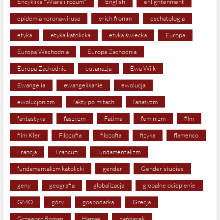
Encyklika "Wiara i rozum"
English
enlightenment
epidemia koronawirusa
erich fromm
eschatologia
etyka
etyka katolicka
etyka świecka
Europa
Europa Wschodnia
Europa Zachodnia
Europa Zachodnie
eutanazja
Ewa Wilk
Ewangelia
ewangelikanie
ewolucja
ewolucjonizm
fakty po mitach
fanatyzm
fantastyka
faszyzm
Fatima
feminizm
film
film Kler
Filozofia
filozofia
fizyka
flamenco
Francja
Francuzi
fundamentalizm
fundamentalizm katolicki
gender
Gender studies
geny
geografia
globalizacja
globalne ocieplenie
GMO
góry
gospodarka
Grecja
Grzegorz Roman
Hamas
hańderek