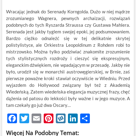
Wracając jednak do Serenady Korngolda. Dużo w niej mądrze
zrozumianego Wagnera, pewnych archaizacji, rozwiązań
podobnych do tych Ryszarda Straussa czy Gustawa Mahlera.
Serenada jest jakby tyglem swojej epoki, jej podsumowaniem.
Bardzo ciężko odnaleźć się w tej delikatnie skrytej
polistylistyce, ale Orkiestra Leopoldinum z Rohdem robi to
mistrzowsko. Można tylko podziwiać znakomite zrozumienie
tych stylistycznych rozdroży i cieszyć się ekspresyjnym,
eleganckim dźwiękiem, nie wpadającym w przesadę. Jakby nie
było, urodził się w monarchii austrowęgierskiej, w Brnie, zaś
pierwsze poważne kroki stawiał oczywiście w Wiedniu. Przed
wyjazdem do Hollywood związany był też z Akademią
Wiedeńską. Zatem wiedeńska elegancja muzycznej frazy, chęć
dążenia od patosu do lekkości były ważne i w jego muzyce. A
tam czekały go już dwa Oscary…
F
T
E
Pi
W
Li
S
ac
w
m
nt
y
n
h
Więcej Na Podobny Temat: