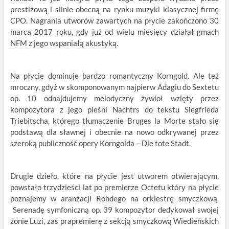
prestiżową i silnie obecną na rynku muzyki klasycznej firmę
CPO. Nagrania utworów zawartych na płycie zakończono 30
marca 2017 roku, gdy już od wielu miesięcy działał gmach
NFM z jego wspaniałą akustyką.
Na płycie dominuje bardzo romantyczny Korngold. Ale też
mroczny, gdyż w skomponowanym najpierw Adagiu do Sextetu
op. 10 odnajdujemy melodyczny żywioł wzięty przez
kompozytora z jego pieśni Nachtrs do tekstu Siegfrieda
Triebitscha, którego tłumaczenie Bruges la Morte stało się
podstawą dla sławnej i obecnie na nowo odkrywanej przez
szeroką publiczność opery Korngolda – Die tote Stadt.
Drugie dzieło, które na płycie jest utworem otwierającym,
powstało trzydzieści lat po premierze Octetu który na płycie
poznajemy w aranżacji Rohdego na orkiestrę smyczkową.
Serenadę symfoniczną op. 39 kompozytor dedykował swojej
żonie Luzi, zaś prapremierę z sekcją smyczkową Wiedieńskich