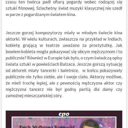
czasu ten twórca padł ofiarą pogardy wobec rodzącej się
sztuki filmowej. Szlachetny świat muzyki klasycznej nie szedł
w parze z pogardzanym światem kina.
Jeszcze gorzej kompozytorzy miały w młodym świecie kina
aktorki. W wielu kulturach, zwłaszcza na przykład w Indiach,
kobietę grającą w teatrze uważano za prostytutkę. Jak
bowiem kobieta mogła pokazywać się obcym mężczyznom i to
publicznie? Również w Europie tak było, o czym świadczą opisy
świata sztuki w powieściach Balzaca. Jeszcze gorszą sytuację
od aktorek miały tancerki i baletnice, w końcu pokazywały
publicznie nie tylko siebie, ale i swoje ciało. Aktorzy możliwe,
że mieli trochę lepiej, ale z pewnością mężczyzna aktor czy
mężczyzna tancerz nie był godną partią dla damy czy
zamożnej mieszczańskiej córy.