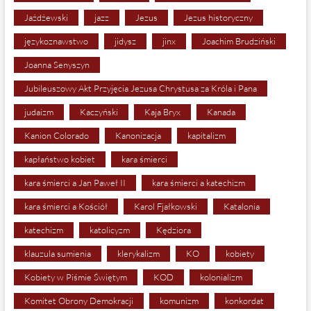
Jażdżewski
jazz
Jezus
Jezus historyczny
językoznawstwo
jidysz
jinx
Joachim Brudziński
Joanna Senyszyn
Jubileuszowy Akt Przyjęcia Jezusa Chrystusa za Króla i Pana
judaizm
Kaczyński
Kaja Bryx
Kanada
Kanion Colorado
Kanonizacja
kapitalizm
kapłaństwo kobiet
kara śmierci
kara śmierci a Jan Paweł II
kara śmierci a katechizm
kara śmierci a Kościół
Karol Fjałkowski
Katalonia
katechizm
katolicyzm
Kędziora
klauzula sumienia
klerykalizm
KO
kobiety
Kobiety w Piśmie Świętym
KOD
kolonializm
Komitet Obrony Demokracji
komunizm
konkordat