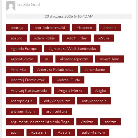
Izabela Grad
20 stycznia, 2026 @ 10:42 AM
aborcja
abp Jędraszewski
Abraham
absolut
absurd
Adam Nobis
Adolf Hitler
Afryka
Agenda Europe
Agnieszko Wołk-Łaniewska
agnostycyzm
AI
akomodacjonizm
Alvert Jann
Ameryka
Ameryka Południowa
Amerykanie
Andrzej Dominiczak
Andrzej Duda
Andrzej Koraszewski
Angela Merkel
Anglia
antropologia
antyklerykalizm
antykoncepcja
antysemityzm
architektura
argumenty na rzecz istnienia Boga
Ateizm
ateizm
atom
Australia
Austria
autorytaryzm