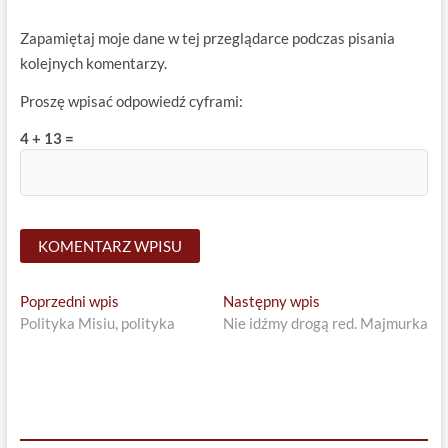
Zapamiętaj moje dane w tej przeglądarce podczas pisania
kolejnych komentarzy.
Proszę wpisać odpowiedź cyframi:
4 + 13 =
Nawigacja
Previous
Next
Poprzedni wpis
Następny wpis
post:
post:
Polityka Misiu, polityka
Nie idźmy drogą red. Majmurka
wpisu