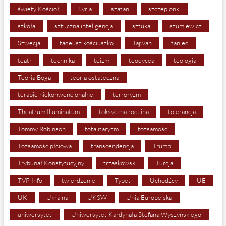
święty Kościół
Syria
szatan
szczepionki
szkoła
sztuczna inteligencja
sztuka
szumlewicz
Szwecja
tadeusz kościuszko
Tajwan
taniec
teatr
technika
teizm
teodycea
teologia
Teoria Boga
teoria ostateczna
terapie niekonwencjonalne
terroryzm
Theatrum Illuminatum
toksyczna rodzina
tolerancja
Tommy Robinson
totalitaryzm
tożsamość
Tożsamość płciowa
transcendencja
Trump
Trybunał Konstytucyjny
trzaskowski
Turcja
TVP Info
twierdzenie
Tybet
Uchodźcy
UE
UK
Ukraina
UKSW
Unia Europejska
uniwersytet
Uniwersytet Kardynała Stefana Wyszyńskiego