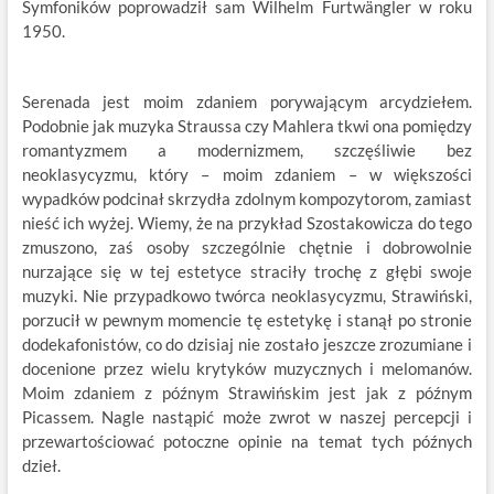
Symfoników poprowadził sam Wilhelm Furtwängler w roku
1950.
Serenada jest moim zdaniem porywającym arcydziełem.
Podobnie jak muzyka Straussa czy Mahlera tkwi ona pomiędzy
romantyzmem a modernizmem, szczęśliwie bez
neoklasycyzmu, który – moim zdaniem – w większości
wypadków podcinał skrzydła zdolnym kompozytorom, zamiast
nieść ich wyżej. Wiemy, że na przykład Szostakowicza do tego
zmuszono, zaś osoby szczególnie chętnie i dobrowolnie
nurzające się w tej estetyce straciły trochę z głębi swoje
muzyki. Nie przypadkowo twórca neoklasycyzmu, Strawiński,
porzucił w pewnym momencie tę estetykę i stanął po stronie
dodekafonistów, co do dzisiaj nie zostało jeszcze zrozumiane i
docenione przez wielu krytyków muzycznych i melomanów.
Moim zdaniem z późnym Strawińskim jest jak z późnym
Picassem. Nagle nastąpić może zwrot w naszej percepcji i
przewartościować potoczne opinie na temat tych późnych
dzieł.