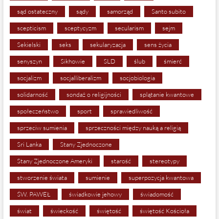
sąd ostateczny
sądy
samorząd
Santo subito
scepticism
sceptycyzm
secularism
sejm
Sekielski
seks
sekularyzacja
sens życia
senyszyn
Sikhowie
SLD
ślub
śmierć
socjalizm
socjalliberalizm
socjobiologia
solidarność
sondaż o religijności
splątanie kwantowe
społeczeństwo
sport
sprawiedliwość
sprzeciw sumienia
sprzeczności między nauką a religią
Sri Lanka
Stany Zjednoczone
Stany Zjednoczone Ameryki
starość
stereotypy
stworzenie świata
sumienie
superpozycja kwantowa
ŚW. PAWEŁ
świadkowie jehowy
świadomość
świat
świeckość
świętość
świętość Kościoła