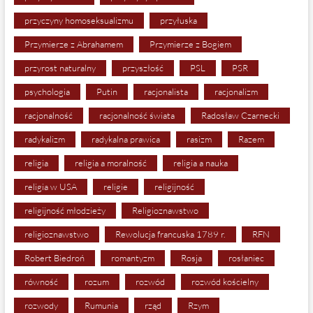
przyczyny homoseksualizmu
przyłuska
Przymierze z Abrahamem
Przymierze z Bogiem
przyrost naturalny
przyszłość
PSL
PSR
psychologia
Putin
racjonalista
racjonalizm
racjonalność
racjonalność świata
Radosław Czarnecki
radykalizm
radykalna prawica
rasizm
Razem
religia
religia a moralność
religia a nauka
religia w USA
religie
religijność
religijność młodzieży
Religioznawstwo
religioznawstwo
Rewolucja francuska 1789 r.
RFN
Robert Biedroń
romantyzm
Rosja
rosłaniec
równość
rozum
rozwód
rozwód kościelny
rozwody
Rumunia
rząd
Rzym