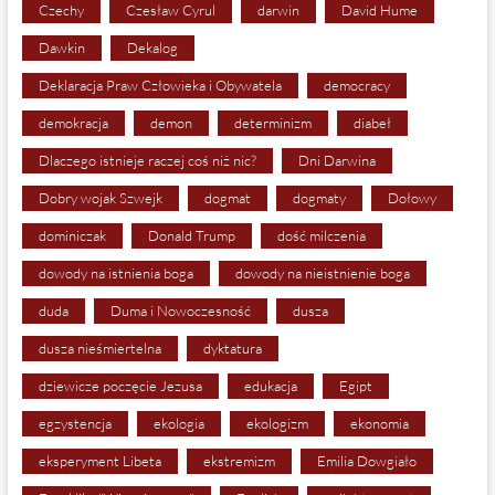
Czechy
Czesław Cyrul
darwin
David Hume
Dawkin
Dekalog
Deklaracja Praw Człowieka i Obywatela
democracy
demokracja
demon
determinizm
diabeł
Dlaczego istnieje raczej coś niż nic?
Dni Darwina
Dobry wojak Szwejk
dogmat
dogmaty
Dołowy
dominiczak
Donald Trump
dość milczenia
dowody na istnienia boga
dowody na nieistnienie boga
duda
Duma i Nowoczesność
dusza
dusza nieśmiertelna
dyktatura
dziewicze poczęcie Jezusa
edukacja
Egipt
egzystencja
ekologia
ekologizm
ekonomia
eksperyment Libeta
ekstremizm
Emilia Dowgiało