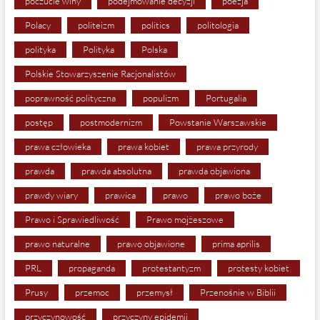
poczucie winy
podejmowanie decyzji
poezja
Polacy
politeizm
politics
politologia
polityka
Polityka
Polska
Polskie Stowarzyszenie Racjonalistów
poprawność polityczna
populizm
Portugalia
postęp
postmodernizm
Powstanie Warszawskie
prawa człowieka
prawa kobiet
prawa przyrody
prawda
prawda absolutna
prawda objawiona
prawdy wiary
prawica
prawo
prawo boże
Prawo i Sprawiedliwość
Prawo mojżeszowe
prawo naturalne
prawo objawione
prima aprilis
PRL
propaganda
protestantyzm
protesty kobiet
Prusy
przemoc
przemysł
Przenośnie w Biblii
przyczynowość
przyczyny epidemii