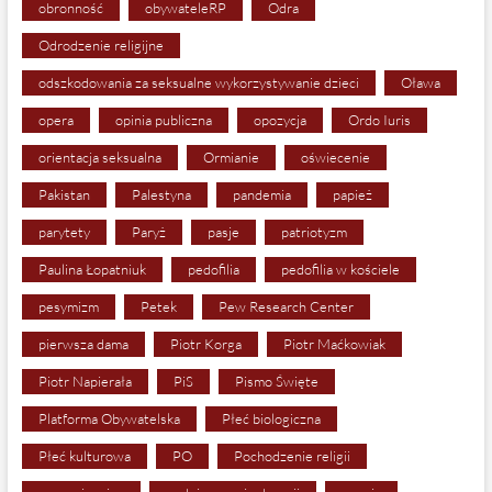
obronność
obywateleRP
Odra
Odrodzenie religijne
odszkodowania za seksualne wykorzystywanie dzieci
Oława
opera
opinia publiczna
opozycja
Ordo Iuris
orientacja seksualna
Ormianie
oświecenie
Pakistan
Palestyna
pandemia
papież
parytety
Paryż
pasje
patriotyzm
Paulina Łopatniuk
pedofilia
pedofilia w kościele
pesymizm
Petek
Pew Research Center
pierwsza dama
Piotr Korga
Piotr Maćkowiak
Piotr Napierała
PiS
Pismo Święte
Platforma Obywatelska
Płeć biologiczna
Płeć kulturowa
PO
Pochodzenie religii