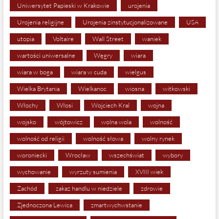
Uniwersytet Papieski w Krakowie
urojenia
Urojenia religijne
Urojenia zinstytucjonalizowane
USA
utopia
Voltaire
Wall Street
waniek
wartości uniwersalne
Węgry
wiara
wiara w boga
wiara w cuda
wielgus
Wielka Brytania
Wielkanoc
wiosna
witkowski
Włochy
Włosi
Wojciech Kral
wojna
wojsko
wójtowicz
wolna wola
wolność
wolność od religii
wolność słowa
wolny rynek
woroniecki
Wrocław
wszechświat
wybory
wychowanie
wyrzuty sumienia
XVIII wiek
Zachód
zakaz handlu w niedziele
zdrowie
Zjednoczona Lewica
zmartwychwstanie