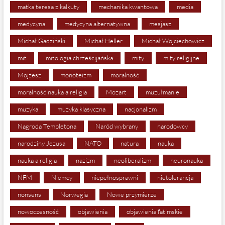
matka teresa z kalkuty
mechanika kwantowa
media
medycyna
medycyna alternatywna
mesjasz
Michał Gadziński
Michał Heller
Michał Wojciechowicz
mit
mitologia chrześcijańska
mity
mity religijne
Mojżesz
monoteizm
moralność
moralność nauka a religia
Mozart
muzułmanie
muzyka
muzyka klasyczna
nacjonalizm
Nagroda Templetona
Naród wybrany
narodowcy
narodziny Jezusa
NATO
natura
nauka
nauka a religia
nazizm
neoliberalizm
neuronauka
NFM
Niemcy
niepełnosprawni
nietolerancja
nonsens
Norwegia
Nowe przymierze
nowoczesność
objawienia
objawienia fatimskie