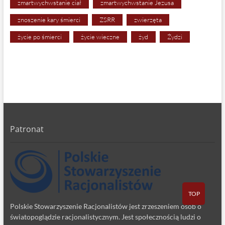
zmartwychwstanie ciał
zmartwychwstanie Jezusa
znoszenie kary śmierci
ZSRR
zwierzęta
życie po śmierci
życie wieczne
żyd
Żydzi
Patronat
TOP
Polskie Stowarzyszenie Racjonalistów jest zrzeszeniem osób o
światopoglądzie racjonalistycznym. Jest społecznością ludzi o