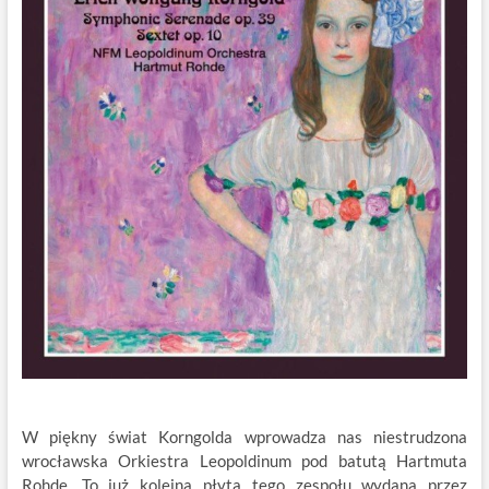
W piękny świat Korngolda wprowadza nas niestrudzona
wrocławska Orkiestra Leopoldinum pod batutą Hartmuta
Rohde. To już kolejna płyta tego zespołu wydana przez