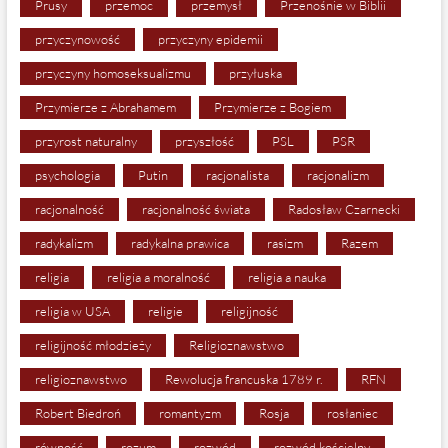
Prusy
przemoc
przemysł
Przenośnie w Biblii
przyczynowość
przyczyny epidemii
przyczyny homoseksualizmu
przyłuska
Przymierze z Abrahamem
Przymierze z Bogiem
przyrost naturalny
przyszłość
PSL
PSR
psychologia
Putin
racjonalista
racjonalizm
racjonalność
racjonalność świata
Radosław Czarnecki
radykalizm
radykalna prawica
rasizm
Razem
religia
religia a moralność
religia a nauka
religia w USA
religie
religijność
religijność młodzieży
Religioznawstwo
religioznawstwo
Rewolucja francuska 1789 r.
RFN
Robert Biedroń
romantyzm
Rosja
rosłaniec
równość
rozum
rozwód
rozwód kościelny