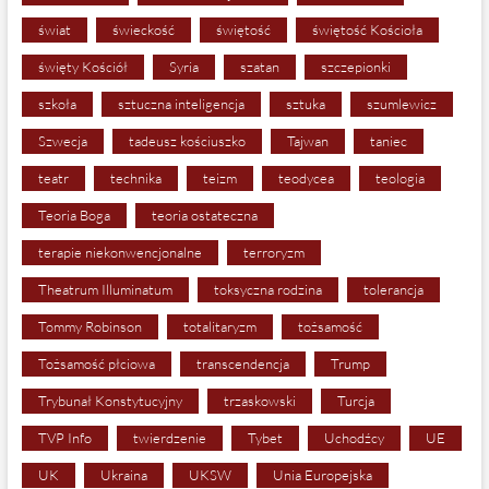
świat
świeckość
świętość
świętość Kościoła
święty Kościół
Syria
szatan
szczepionki
szkoła
sztuczna inteligencja
sztuka
szumlewicz
Szwecja
tadeusz kościuszko
Tajwan
taniec
teatr
technika
teizm
teodycea
teologia
Teoria Boga
teoria ostateczna
terapie niekonwencjonalne
terroryzm
Theatrum Illuminatum
toksyczna rodzina
tolerancja
Tommy Robinson
totalitaryzm
tożsamość
Tożsamość płciowa
transcendencja
Trump
Trybunał Konstytucyjny
trzaskowski
Turcja
TVP Info
twierdzenie
Tybet
Uchodźcy
UE
UK
Ukraina
UKSW
Unia Europejska