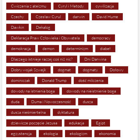
Ćwiczenia z ateizmu
Cyryl i Metody
cywilizacja
Czechy
Czesław Cyrul
darwin
David Hume
Dawkin
Dekalog
Deklaracja Praw Człowieka i Obywatela
democracy
demokracja
demon
determinizm
diabeł
Dlaczego istnieje raczej coś niż nic?
Dni Darwina
Dobry wojak Szwejk
dogmat
dogmaty
Dołowy
dominiczak
Donald Trump
dość milczenia
dowody na istnienia boga
dowody na nieistnienie boga
duda
Duma i Nowoczesność
dusza
dusza nieśmiertelna
dyktatura
dziewicze poczęcie Jezusa
edukacja
Egipt
egzystencja
ekologia
ekologizm
ekonomia