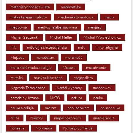
matematyczność świata
matematyka
matka teresa z kalkuty
mechanika kwantowa
media
medycyna
medycyna alternatywna
mesjasz
Michał Gadziński
Michał Heller
Michał Wojciechowicz
mit
mitologia chrześcijańska
mity
mity religijne
Mojżesz
monoteizm
moralność
moralność nauka a religia
Mozart
muzułmanie
muzyka
muzyka klasyczna
nacjonalizm
Nagroda Templetona
Naród wybrany
narodowcy
narodziny Jezusa
NATO
natura
nauka
nauka a religia
nazizm
neoliberalizm
neuronauka
NFM
Niemcy
niepełnosprawni
nietolerancja
nonsens
Norwegia
Nowe przymierze