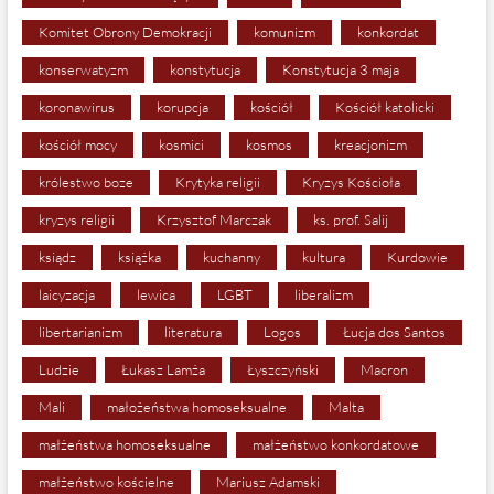
Komitet Obrony Demokracji
komunizm
konkordat
konserwatyzm
konstytucja
Konstytucja 3 maja
koronawirus
korupcja
kościół
Kościół katolicki
kościół mocy
kosmici
kosmos
kreacjonizm
królestwo boze
Krytyka religii
Kryzys Kościoła
kryzys religii
Krzysztof Marczak
ks. prof. Salij
ksiądz
książka
kuchanny
kultura
Kurdowie
laicyzacja
lewica
LGBT
liberalizm
libertarianizm
literatura
Logos
Łucja dos Santos
Ludzie
Łukasz Lamża
Łyszczyński
Macron
Mali
małożeństwa homoseksualne
Malta
małżeństwa homoseksualne
małżeństwo konkordatowe
małżeństwo kościelne
Mariusz Adamski