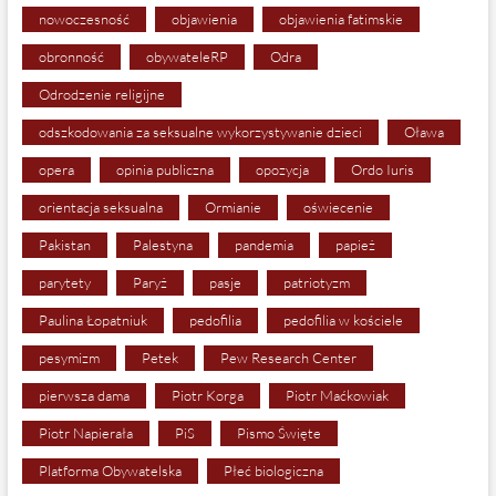
nowoczesność
objawienia
objawienia fatimskie
obronność
obywateleRP
Odra
Odrodzenie religijne
odszkodowania za seksualne wykorzystywanie dzieci
Oława
opera
opinia publiczna
opozycja
Ordo Iuris
orientacja seksualna
Ormianie
oświecenie
Pakistan
Palestyna
pandemia
papież
parytety
Paryż
pasje
patriotyzm
Paulina Łopatniuk
pedofilia
pedofilia w kościele
pesymizm
Petek
Pew Research Center
pierwsza dama
Piotr Korga
Piotr Maćkowiak
Piotr Napierała
PiS
Pismo Święte
Platforma Obywatelska
Płeć biologiczna