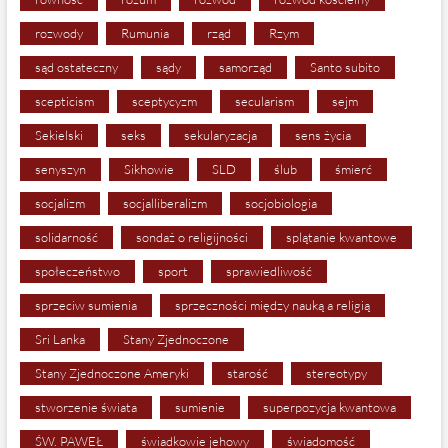
rozwody
Rumunia
rząd
Rzym
sąd ostateczny
sądy
samorząd
Santo subito
scepticism
sceptycyzm
secularism
sejm
Sekielski
seks
sekularyzacja
sens życia
senyszyn
Sikhowie
SLD
ślub
śmierć
socjalizm
socjalliberalizm
socjobiologia
solidarność
sondaż o religijności
splątanie kwantowe
społeczeństwo
sport
sprawiedliwość
sprzeciw sumienia
sprzeczności między nauką a religią
Sri Lanka
Stany Zjednoczone
Stany Zjednoczone Ameryki
starość
stereotypy
stworzenie świata
sumienie
superpozycja kwantowa
ŚW. PAWEŁ
świadkowie jehowy
świadomość