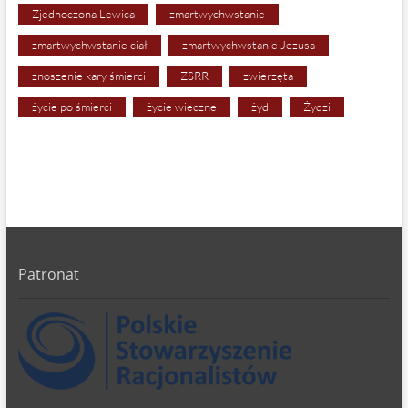
Zjednoczona Lewica
zmartwychwstanie
zmartwychwstanie ciał
zmartwychwstanie Jezusa
znoszenie kary śmierci
ZSRR
zwierzęta
życie po śmierci
życie wieczne
żyd
Żydzi
Patronat