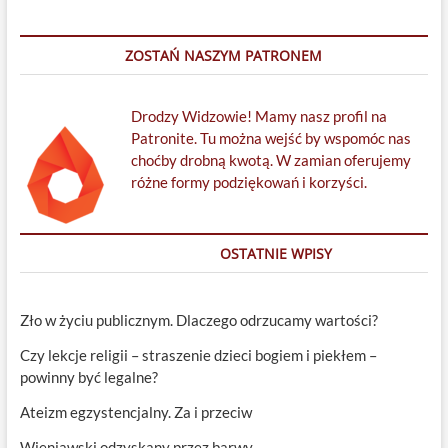
ZOSTAŃ NASZYM PATRONEM
Drodzy Widzowie! Mamy nasz profil na
Patronite. Tu można wejść by wspomóc nas
choćby drobną kwotą. W zamian oferujemy
różne formy podziękowań i korzyści.
OSTATNIE WPISY
Zło w życiu publicznym. Dlaczego odrzucamy wartości?
Czy lekcje religii – straszenie dzieci bogiem i piekłem –
powinny być legalne?
Ateizm egzystencjalny. Za i przeciw
Wieniawski odzyskany przez barwy.