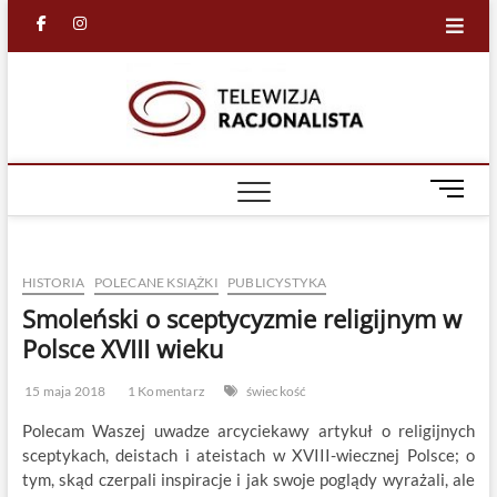
Skip
facebook
in
to
content
Racjona
RACJONALNA
TELEWIZJA
TV
M
e
n
u
HISTORIA
POLECANE KSIĄŻKI
PUBLICYSTYKA
B
u
Smoleński o sceptycyzmie religijnym w
t
Polsce XVIII wieku
t
o
15 maja 2018
1 Komentarz
świeckość
n
Polecam Waszej uwadze arcyciekawy artykuł o religijnych
sceptykach, deistach i ateistach w XVIII-wiecznej Polsce; o
tym, skąd czerpali inspiracje i jak swoje poglądy wyrażali, ale