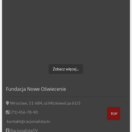
Zobacz więcej...
Fundacja Nowe Oświecenie
Wrocław, 51-684, ul.Mickiewicza 61/5
(71) 456-78-90
TOP
kontakt@racjonalista.tv
RacjonalistaTV