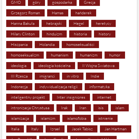
GMO
góry
gospodarka
Grecja
Grzegorz Roman
Hamas
hańderek
Hanna Bakuła
hebrajski
Hegel
heretycy
Hilary Clinton
hinduizm
historia
history
Hiszpania
Holandia
homoseksualiści
homoseksualizm
humanism
humanizm
humor
ideologia
ideologia kościelna
II Wojna Światowa
III Rzesza
imigranci
in vitro
Indie
Indonezja
indywidualizacja religii
informatyka
inteligentny projekt
Inter insigniores
internet
intronizacja Chrystusa
Irak
Iran
isis
islam
islamizacja
islamizm
islamofobia
istnienie
Italia
Italy
Izrael
Jacek Tabisz
Jan Hartman