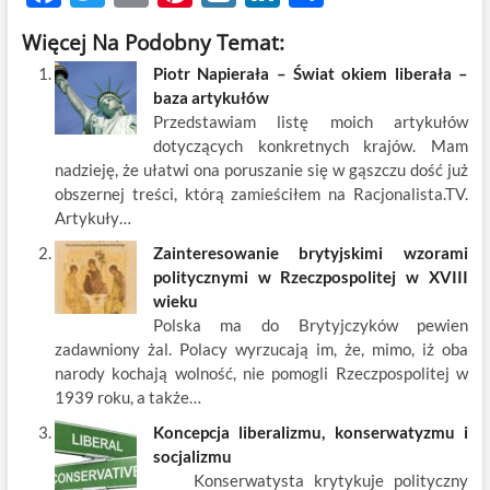
ac
w
m
nt
y
n
h
Więcej Na Podobny Temat:
e
itt
ail
er
k
k
ar
Piotr Napierała – Świat okiem liberała –
b
er
es
o
e
e
baza artykułów
o
t
p
dI
Przedstawiam listę moich artykułów
dotyczących konkretnych krajów. Mam
o
n
nadzieję, że ułatwi ona poruszanie się w gąszczu dość już
k
obszernej treści, którą zamieściłem na Racjonalista.TV.
Artykuły…
Zainteresowanie brytyjskimi wzorami
politycznymi w Rzeczpospolitej w XVIII
wieku
Polska ma do Brytyjczyków pewien
zadawniony żal. Polacy wyrzucają im, że, mimo, iż oba
narody kochają wolność, nie pomogli Rzeczpospolitej w
1939 roku, a także…
Koncepcja liberalizmu, konserwatyzmu i
socjalizmu
Konserwatysta krytykuje polityczny