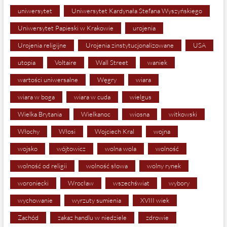
uniwersytet
Uniwersytet Kardynała Stefana Wyszyńskiego
Uniwersytet Papieski w Krakowie
urojenia
Urojenia religijne
Urojenia zinstytucjonalizowane
USA
utopia
Voltaire
Wall Street
waniek
wartości uniwersalne
Węgry
wiara
wiara w boga
wiara w cuda
wielgus
Wielka Brytania
Wielkanoc
wiosna
witkowski
Włochy
Włosi
Wojciech Kral
wojna
wojsko
wójtowicz
wolna wola
wolność
wolność od religii
wolność słowa
wolny rynek
woroniecki
Wrocław
wszechświat
wybory
wychowanie
wyrzuty sumienia
XVIII wiek
Zachód
zakaz handlu w niedziele
zdrowie