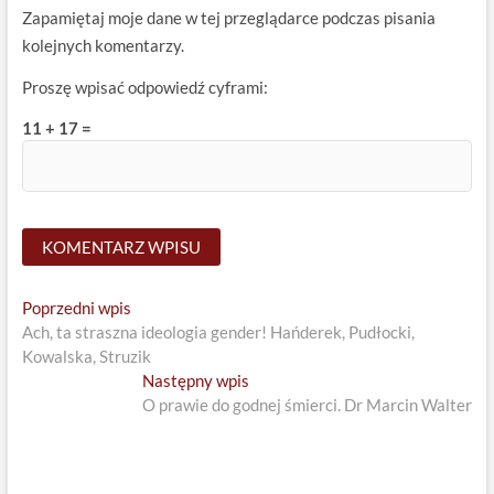
Zapamiętaj moje dane w tej przeglądarce podczas pisania
kolejnych komentarzy.
Proszę wpisać odpowiedź cyframi:
11 + 17 =
Nawigacja
Previous
Poprzedni wpis
post:
Ach, ta straszna ideologia gender! Hańderek, Pudłocki,
wpisu
Kowalska, Struzik
Next
Następny wpis
post:
O prawie do godnej śmierci. Dr Marcin Walter