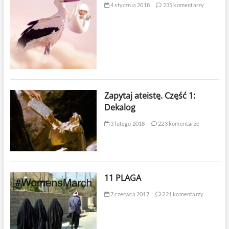
4 stycznia 2018
235 komentarzy
Zapytaj ateistę. Część 1:
Dekalog
3 lutego 2018
223 komentarze
11 PLAGA
7 czerwca 2017
221 komentarzy