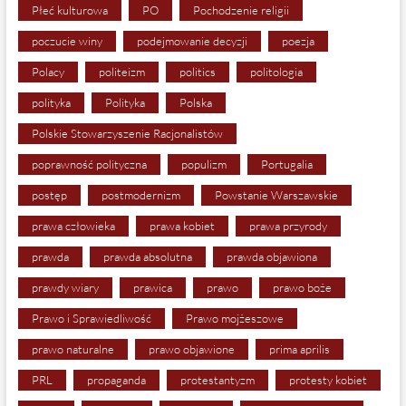
Płeć kulturowa
PO
Pochodzenie religii
poczucie winy
podejmowanie decyzji
poezja
Polacy
politeizm
politics
politologia
polityka
Polityka
Polska
Polskie Stowarzyszenie Racjonalistów
poprawność polityczna
populizm
Portugalia
postęp
postmodernizm
Powstanie Warszawskie
prawa człowieka
prawa kobiet
prawa przyrody
prawda
prawda absolutna
prawda objawiona
prawdy wiary
prawica
prawo
prawo boże
Prawo i Sprawiedliwość
Prawo mojżeszowe
prawo naturalne
prawo objawione
prima aprilis
PRL
propaganda
protestantyzm
protesty kobiet