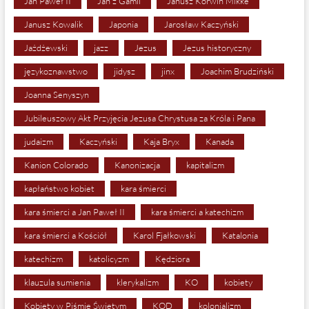
Jan Paweł II
Jan z Gamli
Janusz Korwin Mikke
Janusz Kowalik
Japonia
Jarosław Kaczyński
Jażdżewski
jazz
Jezus
Jezus historyczny
językoznawstwo
jidysz
jinx
Joachim Brudziński
Joanna Senyszyn
Jubileuszowy Akt Przyjęcia Jezusa Chrystusa za Króla i Pana
judaizm
Kaczyński
Kaja Bryx
Kanada
Kanion Colorado
Kanonizacja
kapitalizm
kapłaństwo kobiet
kara śmierci
kara śmierci a Jan Paweł II
kara śmierci a katechizm
kara śmierci a Kościół
Karol Fjałkowski
Katalonia
katechizm
katolicyzm
Kędziora
klauzula sumienia
klerykalizm
KO
kobiety
Kobiety w Piśmie Świętym
KOD
kolonializm