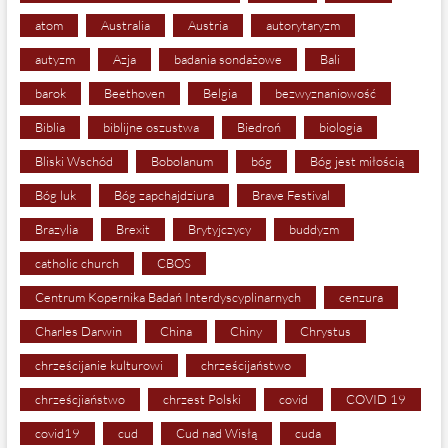
atom
Australia
Austria
autorytaryzm
autyzm
Azja
badania sondażowe
Bali
barok
Beethoven
Belgia
bezwyznaniowość
Biblia
biblijne oszustwa
Biedroń
biologia
Bliski Wschód
Bobolanum
bóg
Bóg jest miłością
Bóg luk
Bóg zapchajdziura
Brave Festival
Brazylia
Brexit
Brytyjczycy
buddyzm
catholic church
CBOS
Centrum Kopernika Badań Interdyscyplinarnych
cenzura
Charles Darwin
China
Chiny
Chrystus
chrześcijanie kulturowi
chrześcijaństwo
chrześcjiaństwo
chrzest Polski
covid
COVID 19
covid19
cud
Cud nad Wisłą
cuda