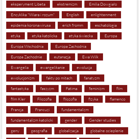
eksperyment Libeta
ekstremizm
Emilia Dowgiało
Encyklika "Wiara i rozum"
English
enlightenment
epidemia koronawirusa
erich fromm
eschatologia
etyka
etyka katolicka
etyka świecka
Europa
Europa Wschodnia
Europa Zachodnia
Europa Zachodnie
eutanazja
Ewa Wilk
Ewangelia
ewangelikanie
ewolucja
ewolucjonizm
fakty po mitach
fanatyzm
fantastyka
faszyzm
Fatima
feminizm
film
film Kler
Filozofia
filozofia
fizyka
flamenco
Francja
Francuzi
fundamentalizm
fundamentalizm katolicki
gender
Gender studies
geny
geografia
globalizacja
globalne ocieplenie