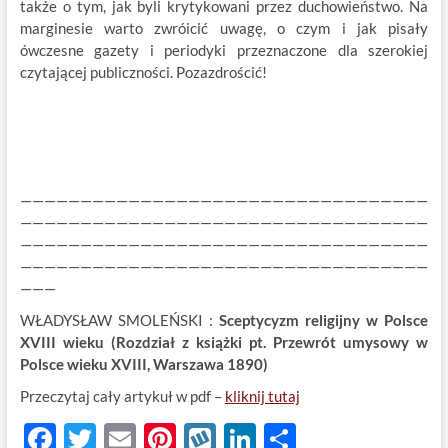
także o tym, jak byli krytykowani przez duchowieństwo. Na
marginesie warto zwróicić uwagę, o czym i jak pisały
ówczesne gazety i periodyki przeznaczone dla szerokiej
czytającej publiczności. Pozazdrościć!
——————————————————————————————————
——————————————————————————————————
——————————————————————————————————
——————————————————————————————————
———
WŁADYSŁAW SMOLEŃSKI :
Sceptycyzm religijny w Polsce
XVIII wieku (Rozdział z książki pt. Przewrót umysowy w
Polsce wieku XVIII, Warszawa 1890)
Przeczytaj cały artykuł w pdf –
kliknij tutaj
F
T
E
Pi
W
Li
S