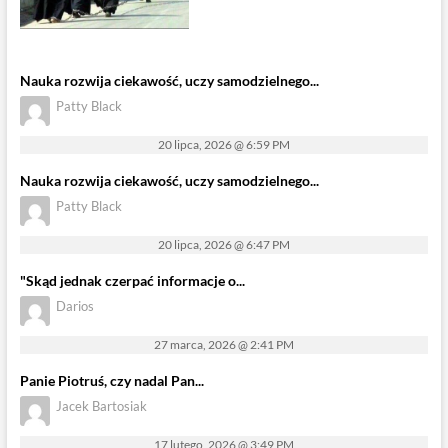
Nauka rozwija ciekawość, uczy samodzielnego...
Patty Black
20 lipca, 2026 @ 6:59 PM
Nauka rozwija ciekawość, uczy samodzielnego...
Patty Black
20 lipca, 2026 @ 6:47 PM
"Skąd jednak czerpać informacje o...
Darios
27 marca, 2026 @ 2:41 PM
Panie Piotruś, czy nadal Pan...
Jacek Bartosiak
17 lutego, 2026 @ 3:49 PM