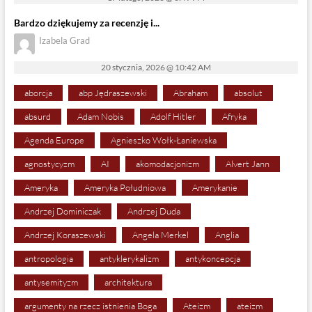
Bardzo dziękujemy za recenzję i...
Izabela Grad
20 stycznia, 2026 @ 10:42 AM
aborcja
abp Jędraszewski
Abraham
absolut
absurd
Adam Nobis
Adolf Hitler
Afryka
Agenda Europe
Agnieszko Wołk-Łaniewska
agnostycyzm
AI
akomodacjonizm
Alvert Jann
Ameryka
Ameryka Południowa
Amerykanie
Andrzej Dominiczak
Andrzej Duda
Andrzej Koraszewski
Angela Merkel
Anglia
antropologia
antyklerykalizm
antykoncepcja
antysemityzm
architektura
argumenty na rzecz istnienia Boga
Ateizm
ateizm