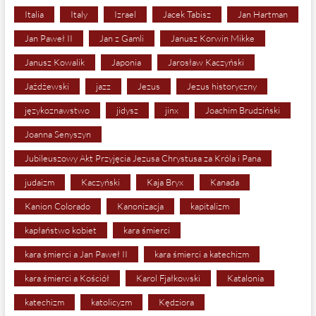
Italia
Italy
Izrael
Jacek Tabisz
Jan Hartman
Jan Paweł II
Jan z Gamli
Janusz Korwin Mikke
Janusz Kowalik
Japonia
Jarosław Kaczyński
Jażdżewski
jazz
Jezus
Jezus historyczny
językoznawstwo
jidysz
jinx
Joachim Brudziński
Joanna Senyszyn
Jubileuszowy Akt Przyjęcia Jezusa Chrystusa za Króla i Pana
judaizm
Kaczyński
Kaja Bryx
Kanada
Kanion Colorado
Kanonizacja
kapitalizm
kapłaństwo kobiet
kara śmierci
kara śmierci a Jan Paweł II
kara śmierci a katechizm
kara śmierci a Kościół
Karol Fjałkowski
Katalonia
katechizm
katolicyzm
Kędziora