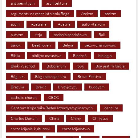
antysemityzm
architektura
argumenty na rzecz istnienia Boga
Ateizm
ateizm
atom
Australia
Austria
autorytaryzm
autyzm
Azja
badania sondażowe
Bali
barok
Beethoven
Belgia
bezwyznaniowość
Biblia
biblijne oszustwa
Biedroń
biologia
Bliski Wschód
Bobolanum
bóg
Bóg jest miłością
Bóg luk
Bóg zapchajdziura
Brave Festival
Brazylia
Brexit
Brytyjczycy
buddyzm
catholic church
CBOS
Centrum Kopernika Badań Interdyscyplinarnych
cenzura
Charles Darwin
China
Chiny
Chrystus
chrześcijanie kulturowi
chrześcijaństwo