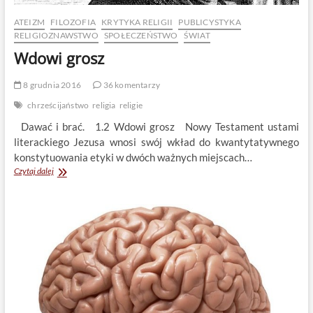
ATEIZM
FILOZOFIA
KRYTYKA RELIGII
PUBLICYSTYKA
RELIGIOZNAWSTWO
SPOŁECZEŃSTWO
ŚWIAT
Wdowi grosz
8 grudnia 2016
36 komentarzy
chrześcijaństwo
religia
religie
Dawać i brać. 1.2 Wdowi grosz Nowy Testament ustami
literackiego Jezusa wnosi swój wkład do kwantytatywnego
konstytuowania etyki w dwóch ważnych miejscach…
Wdowi
Czytaj dalej
grosz