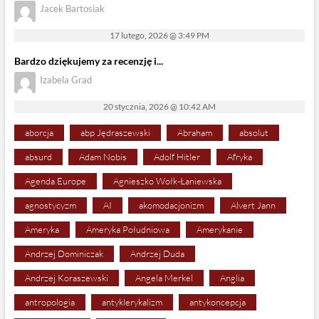
Jacek Bartosiak
17 lutego, 2026 @ 3:49 PM
Bardzo dziękujemy za recenzję i...
Izabela Grad
20 stycznia, 2026 @ 10:42 AM
aborcja
abp Jędraszewski
Abraham
absolut
absurd
Adam Nobis
Adolf Hitler
Afryka
Agenda Europe
Agnieszko Wołk-Łaniewska
agnostycyzm
AI
akomodacjonizm
Alvert Jann
Ameryka
Ameryka Południowa
Amerykanie
Andrzej Dominiczak
Andrzej Duda
Andrzej Koraszewski
Angela Merkel
Anglia
antropologia
antyklerykalizm
antykoncepcja