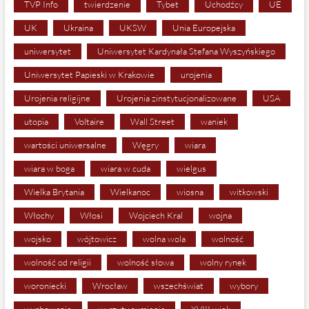
TVP Info
twierdzenie
Tybet
Uchodźcy
UE
UK
Ukraina
UKSW
Unia Europejska
uniwersytet
Uniwersytet Kardynała Stefana Wyszyńskiego
Uniwersytet Papieski w Krakowie
urojenia
Urojenia religijne
Urojenia zinstytucjonalizowane
USA
utopia
Voltaire
Wall Street
waniek
wartości uniwersalne
Węgry
wiara
wiara w boga
wiara w cuda
wielgus
Wielka Brytania
Wielkanoc
wiosna
witkowski
Włochy
Włosi
Wojciech Kral
wojna
wojsko
wójtowicz
wolna wola
wolność
wolność od religii
wolność słowa
wolny rynek
woroniecki
Wrocław
wszechświat
wybory