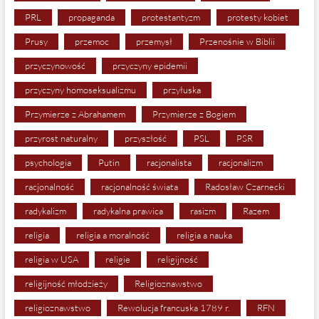
PRL
propaganda
protestantyzm
protesty kobiet
Prusy
przemoc
przemysł
Przenośnie w Biblii
przyczynowość
przyczyny epidemii
przyczyny homoseksualizmu
przyłuska
Przymierze z Abrahamem
Przymierze z Bogiem
przyrost naturalny
przyszłość
PSL
PSR
psychologia
Putin
racjonalista
racjonalizm
racjonalność
racjonalność świata
Radosław Czarnecki
radykalizm
radykalna prawica
rasizm
Razem
religia
religia a moralność
religia a nauka
religia w USA
religie
religijność
religijność młodzieży
Religioznawstwo
religioznawstwo
Rewolucja francuska 1789 r.
RFN