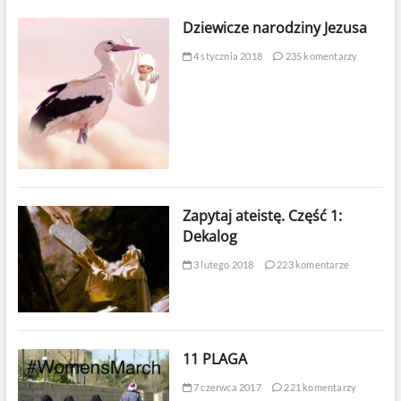
Dziewicze narodziny Jezusa
4 stycznia 2018
235 komentarzy
Zapytaj ateistę. Część 1:
Dekalog
3 lutego 2018
223 komentarze
11 PLAGA
7 czerwca 2017
221 komentarzy