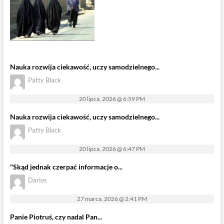
Nauka rozwija ciekawość, uczy samodzielnego...
Patty Black
20 lipca, 2026 @ 6:59 PM
Nauka rozwija ciekawość, uczy samodzielnego...
Patty Black
20 lipca, 2026 @ 6:47 PM
"Skąd jednak czerpać informacje o...
Darios
27 marca, 2026 @ 2:41 PM
Panie Piotruś, czy nadal Pan...