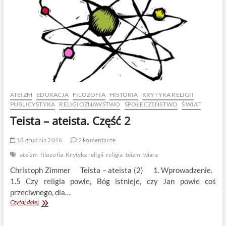
ATEIZM
EDUKACJA
FILOZOFIA
HISTORIA
KRYTYKA RELIGII
PUBLICYSTYKA
RELIGIOZNAWSTWO
SPOŁECZEŃSTWO
ŚWIAT
Teista – ateista. Część 2
18 grudnia 2016
2 komentarze
ateizm
filozofia
Krytyka religii
religia
teizm
wiara
Christoph Zimmer Teista – ateista (2) 1. Wprowadzenie.
1.5 Czy religia powie, Bóg istnieje, czy Jan powie coś
przeciwnego, dla…
Teista
Czytaj dalej
–
ateista.