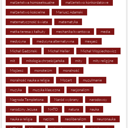
małżeństwa homoseksualne
małżeństwo konkordatowe
małżeństwo kościelne
Mariusz Adamski
matematyczność świata
matematyka
matka teresa z kalkuty
mechanika kwantowa
media
medycyna
medycyna alternatywna
mesjasz
Michał Gadziński
Michał Heller
Michał Wojciechowicz
mit
mitologia chrześcijańska
mity
mity religijne
Mojżesz
monoteizm
moralność
moralność nauka a religia
Mozart
muzułmanie
muzyka
muzyka klasyczna
nacjonalizm
Nagroda Templetona
Naród wybrany
narodowcy
narodziny Jezusa
NATO
natura
nauka
nauka a religia
nazizm
neoliberalizm
neuronauka