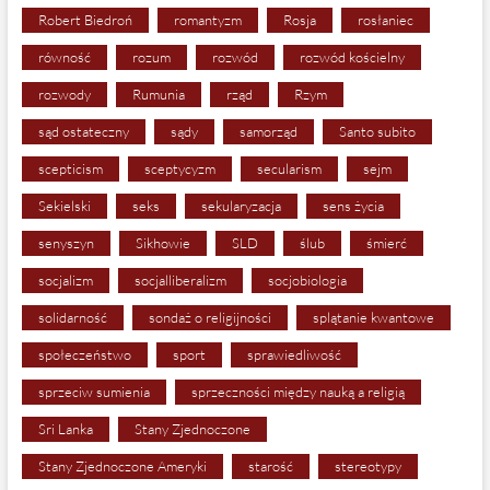
Robert Biedroń
romantyzm
Rosja
rosłaniec
równość
rozum
rozwód
rozwód kościelny
rozwody
Rumunia
rząd
Rzym
sąd ostateczny
sądy
samorząd
Santo subito
scepticism
sceptycyzm
secularism
sejm
Sekielski
seks
sekularyzacja
sens życia
senyszyn
Sikhowie
SLD
ślub
śmierć
socjalizm
socjalliberalizm
socjobiologia
solidarność
sondaż o religijności
splątanie kwantowe
społeczeństwo
sport
sprawiedliwość
sprzeciw sumienia
sprzeczności między nauką a religią
Sri Lanka
Stany Zjednoczone
Stany Zjednoczone Ameryki
starość
stereotypy