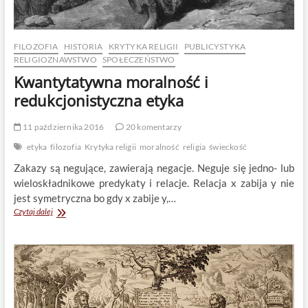
FILOZOFIA
HISTORIA
KRYTYKA RELIGII
PUBLICYSTYKA
RELIGIOZNAWSTWO
SPOŁECZEŃSTWO
Kwantytatywna moralność i
redukcjonistyczna etyka
11 października 2016
20 komentarzy
etyka
filozofia
Krytyka religii
moralność
religia
świeckość
Zakazy są negujące, zawierają negacje. Neguje się jedno- lub
wieloskładnikowe predykaty i relacje. Relacja x zabija y nie
jest symetryczna bo gdy x zabije y,…
Kwantytatywna
Czytaj dalej
moralność
i
redukcjonistyczna
etyka