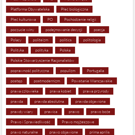
Platforma Obywatelska
Płeć biologiczna
Płeć kulturowa
PO
Pochodzenie religii
poczucie winy
podejmowanie decyzji
poezja
Polacy
politeizm
politics
politologia
Polityka
polityka
Polska
Polskie Stowarzyszenie Racjonalistów
poprawność polityczna
populizm
Portugalia
postęp
postmodernizm
Powstanie Warszawskie
prawa człowieka
prawa kobiet
prawa przyrody
prawda
prawda absolutna
prawda objawiona
prawdy wiary
prawica
prawo
prawo boże
Prawo i Sprawiedliwość
Prawo mojżeszowe
prawo naturalne
prawo objawione
prima aprilis