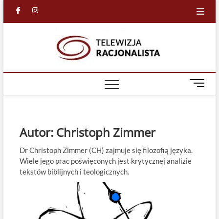
Skip
facebook
in
to
content
Racjona
RACJONALNA
TELEWIZJA
TV
M
e
n
u
B
Autor:
Christoph Zimmer
u
t
Dr Christoph Zimmer (CH) zajmuje się filozofią języka.
t
Wiele jego prac poświęconych jest krytycznej analizie
o
tekstów biblijnych i teologicznych.
n