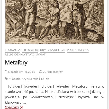
EDUKACJA
FILOZOFIA
KRYTYKA RELIGII
PUBLICYSTYKA
RELIGIOZNAWSTWO
ŚWIAT
Metafory
6 października 2016
20 komentarzy
filozofia
Krytyka religii
religie
[divider] [/divider] [divider] [/divider] Metafory nie są w
stanie wyrazić poznania. Nauka, „Polana w tropikalnej dżungli,
powstała po wykarczowaniu drzew”,88 wyraża się w
klarownych…
Metafory
Czytaj dalej