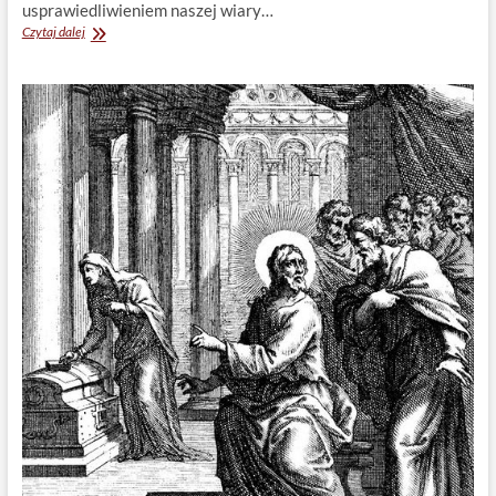
usprawiedliwieniem naszej wiary…
Teista
Czytaj dalej
–
ateista
(część
1)