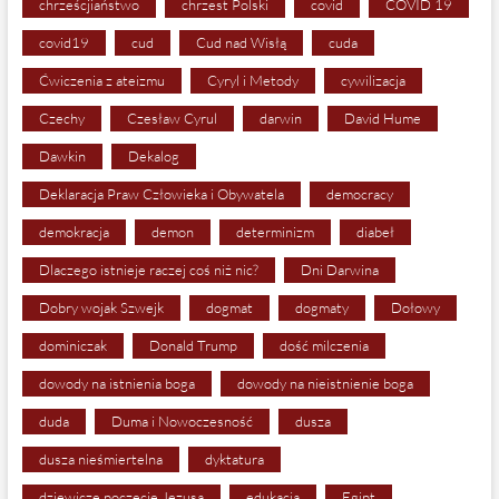
chrześcjiaństwo
chrzest Polski
covid
COVID 19
covid19
cud
Cud nad Wisłą
cuda
Ćwiczenia z ateizmu
Cyryl i Metody
cywilizacja
Czechy
Czesław Cyrul
darwin
David Hume
Dawkin
Dekalog
Deklaracja Praw Człowieka i Obywatela
democracy
demokracja
demon
determinizm
diabeł
Dlaczego istnieje raczej coś niż nic?
Dni Darwina
Dobry wojak Szwejk
dogmat
dogmaty
Dołowy
dominiczak
Donald Trump
dość milczenia
dowody na istnienia boga
dowody na nieistnienie boga
duda
Duma i Nowoczesność
dusza
dusza nieśmiertelna
dyktatura
dziewicze poczęcie Jezusa
edukacja
Egipt