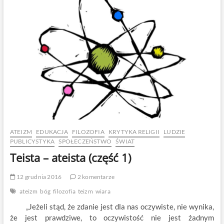
Część
2
ATEIZM
EDUKACJA
FILOZOFIA
KRYTYKA RELIGII
LUDZIE
PUBLICYSTYKA
SPOŁECZEŃSTWO
ŚWIAT
Teista – ateista (część 1)
12 grudnia 2016
2 komentarze
ateizm
bóg
filozofia
teizm
wiara
„Jeżeli stąd, że zdanie jest dla nas oczywiste, nie wynika,
że jest prawdziwe, to oczywistość nie jest żadnym