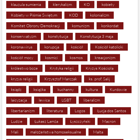
klauzula sumienia
klerykalizm
KO
kobiety
Kobiety w Piśmie Świętym
KOD
kolonializm
Komitet Obrony Demokracji
komunizm
konkordat
konserwatyzm
konstytucja
Konstytucja 3 maja
koronawirus
korupcja
kościół
Kościół katolicki
kościół mocy
kosmici
kosmos
kreacjonizm
królestwo boze
Krytyka religii
Kryzys Kościoła
kryzys religii
Krzysztof Marczak
ks. prof. Salij
ksiądz
książka
kuchanny
kultura
Kurdowie
laicyzacja
lewica
LGBT
liberalizm
libertarianizm
literatura
Logos
Łucja dos Santos
Ludzie
Łukasz Lamża
Łyszczyński
Macron
Mali
małożeństwa homoseksualne
Malta