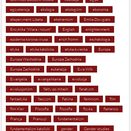
egzystencja
ekologia
ekologizm
ekonomia
eksperyment Libeta
ekstremizm
Emilia Dowgiało
Encyklika "Wiara i rozum"
English
enlightenment
epidemia koronawirusa
erich fromm
eschatologia
etyka
etyka katolicka
etyka świecka
Europa
Europa Wschodnia
Europa Zachodnia
Europa Zachodnie
eutanazja
Ewa Wilk
Ewangelia
ewangelikanie
ewolucja
ewolucjonizm
fakty po mitach
fanatyzm
fantastyka
faszyzm
Fatima
feminizm
film
film Kler
Filozofia
filozofia
fizyka
flamenco
Francja
Francuzi
fundamentalizm
fundamentalizm katolicki
gender
Gender studies