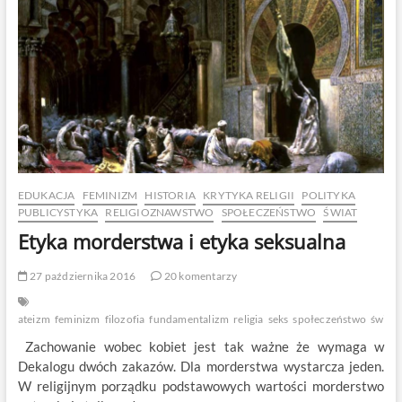
EDUKACJA
FEMINIZM
HISTORIA
KRYTYKA RELIGII
POLITYKA
PUBLICYSTYKA
RELIGIOZNAWSTWO
SPOŁECZEŃSTWO
ŚWIAT
Etyka morderstwa i etyka seksualna
27 października 2016
20 komentarzy
ateizm
feminizm
filozofia
fundamentalizm
religia
seks
społeczeństwo
świat
Zachowanie wobec kobiet jest tak ważne że wymaga w
Dekalogu dwóch zakazów. Dla morderstwa wystarcza jeden.
W religijnym porządku podstawowych wartości morderstwo