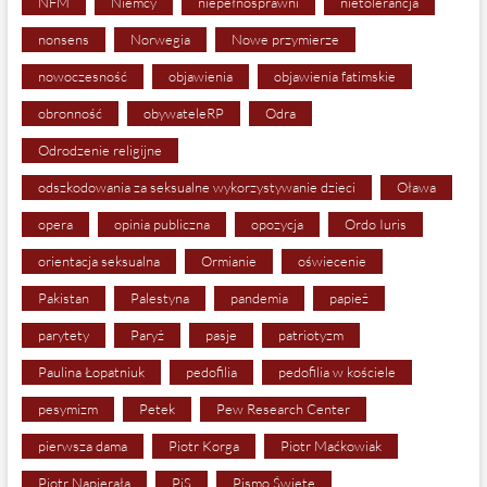
NFM
Niemcy
niepełnosprawni
nietolerancja
nonsens
Norwegia
Nowe przymierze
nowoczesność
objawienia
objawienia fatimskie
obronność
obywateleRP
Odra
Odrodzenie religijne
odszkodowania za seksualne wykorzystywanie dzieci
Oława
opera
opinia publiczna
opozycja
Ordo Iuris
orientacja seksualna
Ormianie
oświecenie
Pakistan
Palestyna
pandemia
papież
parytety
Paryż
pasje
patriotyzm
Paulina Łopatniuk
pedofilia
pedofilia w kościele
pesymizm
Petek
Pew Research Center
pierwsza dama
Piotr Korga
Piotr Maćkowiak
Piotr Napierała
PiS
Pismo Święte