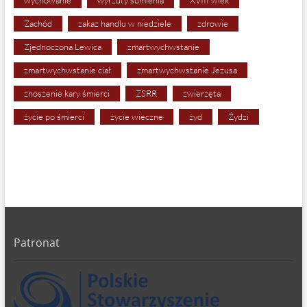
wychowanie
wyrzuty sumienia
XVIII wiek
Zachód
zakaz handlu w niedziele
zdrowie
Zjednoczona Lewica
zmartwychwstanie
zmartwychwstanie ciał
zmartwychwstanie Jezusa
znoszenie kary śmierci
ZSRR
zwierzęta
życie po śmierci
życie wieczne
żyd
Żydzi
Patronat