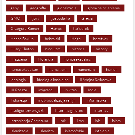
geny
geografia
globalizacja
globalne ocieplenie
GMO
góry
gospodarka
Grecja
Grzegorz Roman
Hamas
hańderek
Hanna Bakuła
hebrajski
Hegel
heretycy
Hilary Clinton
hinduizm
historia
history
Hiszpania
Holandia
homoseksualiści
homoseksualizm
humanism
humanizm
humor
ideologia
ideologia kościelna
II Wojna Światowa
III Rzesza
imigranci
in vitro
Indie
Indonezja
indywidualizacja religii
informatyka
inteligentny projekt
Inter insigniores
internet
intronizacja Chrystusa
Irak
Iran
isis
islam
islamizacja
islamizm
islamofobia
istnienie