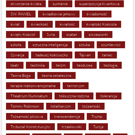
stworzenie świata
sumienie
superpozycja kwantowa
ŚW. PAWEŁ
świadkowie jehowy
świadomość
świat
świeckość
świętość
świętość Kościoła
święty Kościół
Syria
szatan
szczepionki
szkoła
sztuczna inteligencja
sztuka
szumlewicz
Szwecja
tadeusz kościuszko
Tajwan
taniec
teatr
technika
teizm
teodycea
teologia
Teoria Boga
teoria ostateczna
terapie niekonwencjonalne
terroryzm
Theatrum Illuminatum
toksyczna rodzina
tolerancja
Tommy Robinson
totalitaryzm
tożsamość
Tożsamość płciowa
transcendencja
Trump
Trybunał Konstytucyjny
trzaskowski
Turcja