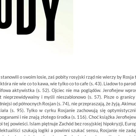
tanowili o swoim losie, zaś pobity rosyjski rząd nie wierzy by Rosja 
óra nie wie co to kawa, wie tylko co to cafe (s. 43). Liadow to parod
tifowa aktywistka (s. 52). Ojciec nie ma poglądów. Jerofiejew wpro
st nieprzewidywalny i myśli nieszablonowo (s. 57). Pisze o granicy
ejsi od północnych Rosjan (s. 74), nie przepraszają, że żyją. Akimu
iała (s. 95). Tylko w cyrku Rosjanie zachowują się optymistyczni
poganami i nie znają złotego środka (s. 116). Choć książka Jerofieje
 tej powieści. Islam piętnuje Zachód bez rosyjskiej hipokryzji, Euro
ektualiści szukają logiki a powinni szukać sensu, Rosjanie nie zada