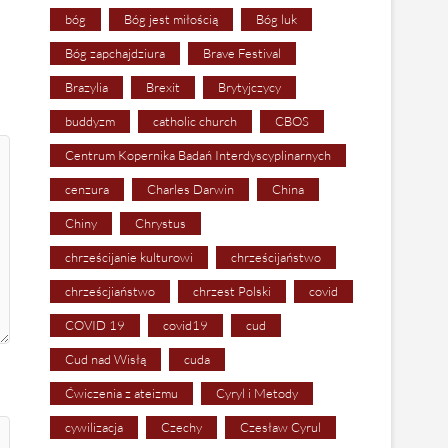
bóg
Bóg jest miłością
Bóg luk
Bóg zapchajdziura
Brave Festival
Brazylia
Brexit
Brytyjczycy
buddyzm
catholic church
CBOS
Centrum Kopernika Badań Interdyscyplinarnych
cenzura
Charles Darwin
China
Chiny
Chrystus
chrześcijanie kulturowi
chrześcijaństwo
chrześcjiaństwo
chrzest Polski
covid
COVID 19
covid19
cud
Cud nad Wisłą
cuda
Ćwiczenia z ateizmu
Cyryl i Metody
cywilizacja
Czechy
Czesław Cyrul