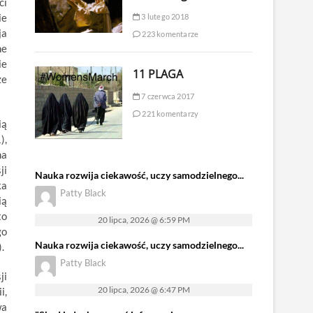
ci
ie
3 lutego 2018
ja
223 komentarze
ne
ie
11 PLAGA
że
7 czerwca 2017
221 komentarzy
ią
),
na
ji
Nauka rozwija ciekawość, uczy samodzielnego...
ka
Patty Black
ią
to
20 lipca, 2026 @ 6:59 PM
go
Nauka rozwija ciekawość, uczy samodzielnego...
.
Patty Black
ji
20 lipca, 2026 @ 6:47 PM
i,
wa