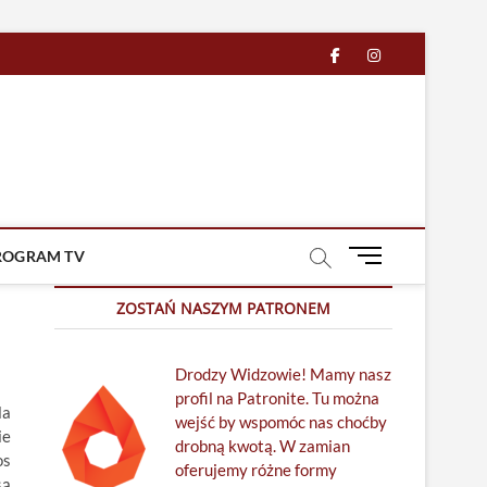
facebook
in
M
ROGRAM TV
e
n
ZOSTAŃ NASZYM PATRONEM
u
B
Drodzy Widzowie! Mamy nasz
u
profil na Patronite. Tu można
t
la
wejść by wspomóc nas choćby
t
ie
drobną kwotą. W zamian
o
os
oferujemy różne formy
n
są