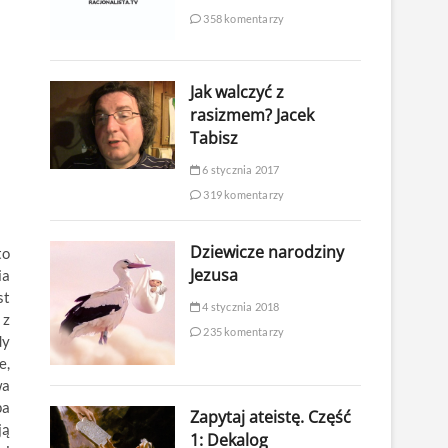
358 komentarzy
Jak walczyć z
rasizmem? Jacek
Tabisz
6 stycznia 2017
319 komentarzy
Dziewicze narodziny
to
Jezusa
ia
st
4 stycznia 2018
 z
235 komentarzy
dy
e,
wa
pa
Zapytaj ateistę. Część
ją
1: Dekalog