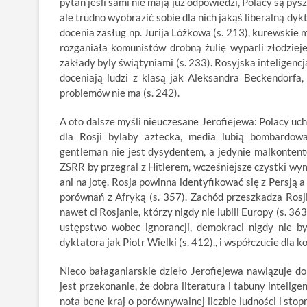
pytań jeśli sami nie mają już odpowiedzi, Polacy są pys
ale trudno wyobrazić sobie dla nich jakąś liberalną dyk
docenia zasług np. Jurija Lóżkowa (s. 213), kurewskie
rozganiała komunistów drobną żulię wyparli złodziej
zakłady byly świątyniami (s. 233). Rosyjska inteligencj
doceniają ludzi z klasą jak Aleksandra Beckendorfa,
problemów nie ma (s. 242).
A oto dalsze myśli nieuczesane Jerofiejewa: Polacy uch
dla Rosji bylaby aztecka, media lubią bombardowa
gentleman nie jest dysydentem, a jedynie malkontente
ZSRR by przegral z Hitlerem, wcześniejsze czystki wymus
ani na jotę. Rosja powinna identyfikować się z Persją a
porównań z Afryką (s. 357). Zachód przeszkadza Rosji
nawet ci Rosjanie, którzy nigdy nie lubili Europy (s. 36
ustępstwo wobec ignorancji, demokraci nigdy nie byl
dyktatora jak Piotr Wielki (s. 412)., i współczucie dla k
Nieco bałaganiarskie dzieło Jerofiejewa nawiązuje d
jest przekonanie, że dobra literatura i tabuny intelige
nota bene kraj o porównywalnej liczbie ludności i sto