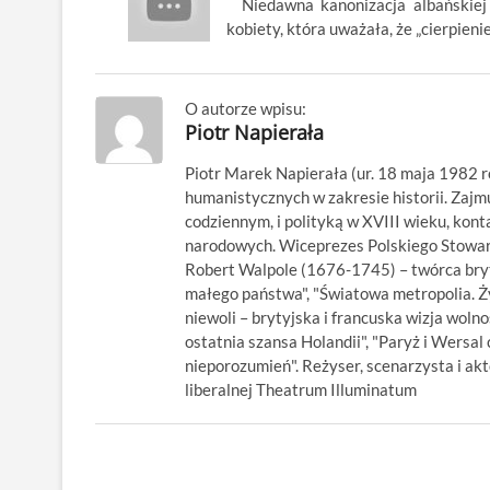
Niedawna kanonizacja albańskiej za
kobiety, która uważała, że „cierpien
O autorze wpisu:
Piotr Napierała
Piotr Marek Napierała (ur. 18 maja 1982 r
humanistycznych w zakresie historii. Zajm
codziennym, i polityką w XVIII wieku, kon
narodowych. Wiceprezes Polskiego Stowarz
Robert Walpole (1676-1745) – twórca bryty
małego państwa", "Światowa metropolia. Ży
niewoli – brytyjska i francuska wizja wolno
ostatnia szansa Holandii", "Paryż i Wersal 
nieporozumień". Reżyser, scenarzysta i ak
liberalnej Theatrum Illuminatum