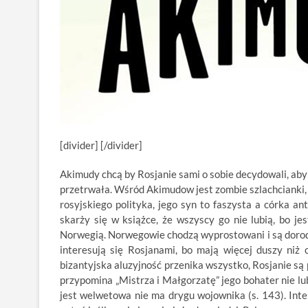
[divider] [/divider]
Akimudy chcą by Rosjanie sami o sobie decydowali, aby s
przetrwała. Wśród Akimudow jest zombie szlachcianki, kt
rosyjskiego polityka, jego syn to faszysta a córka an
skarży się w książce, że wszyscy go nie lubią, bo je
Norwegią. Norwegowie chodzą wyprostowani i są dorodni
interesują się Rosjanami, bo mają więcej duszy niż c
bizantyjska aluzyjność przenika wszystko, Rosjanie są 
przypomina „Mistrza i Małgorzatę” jego bohater nie lubi
jest welwetowa nie ma drygu wojownika (s. 143). Intel