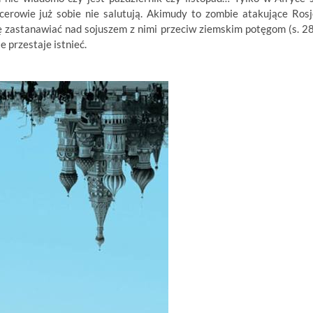
icerowie już sobie nie salutują. Akimudy to zombie atakujące Rosj
ię zastanawiać nad sojuszem z nimi przeciw ziemskim potęgom (s. 28
 przestaje istnieć.