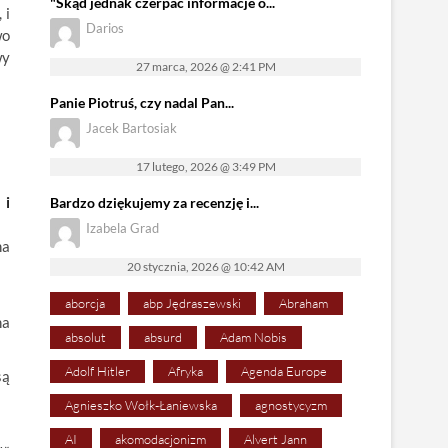
"Skąd jednak czerpać informacje o...
 i
Darios
wo
wy
27 marca, 2026 @ 2:41 PM
Panie Piotruś, czy nadal Pan...
Jacek Bartosiak
17 lutego, 2026 @ 3:49 PM
 i
Bardzo dziękujemy za recenzję i...
Izabela Grad
na
20 stycznia, 2026 @ 10:42 AM
aborcja
abp Jędraszewski
Abraham
na
absolut
absurd
Adam Nobis
Adolf Hitler
Afryka
Agenda Europe
są
Agnieszko Wołk-Łaniewska
agnostycyzm
AI
akomodacjonizm
Alvert Jann