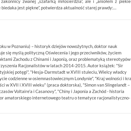
konnicy zwanej „szafarką miłosierdzia”, ale i „aniołem z piekieł
ie biedaka jest piękne”, potwierdza aktualność starej prawdy:…
oku w Poznaniu) – historyk dziejów nowożytnych, doktor nauk
uje się myślą polityczną Oświecenia i jego przeciwników, życiem
taktami Zachodu z Chinami i Japonią, oraz problematyką stereotypów
yszenia Racjonalistów w latach 2014-2015. Autor książek: "Sir
jskiej potęgi", "Hesja-Darmstadt w XVIII stuleciu, Wielcy władcy
cie codzienne w osiemnastowiecznym Londynie", "Kraj wolności i kra
ści w XVII i XVIII wieku" (praca doktorska), "Simon van Slingelandt –
czasów Voltaire'a i Casanovy", "Chiny i Japonia a Zachód - historia
tor amatorskiego internetowego teatru o tematyce racjonalistyczno-