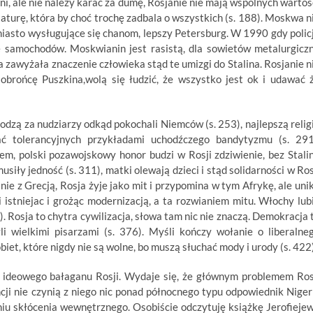
zni, ale nie należy karać za dumę, Rosjanie nie mają wspólnych wartoś
taturę, która by choć trochę zadbala o wszystkich (s. 188). Moskwa n
 miasto wysługujące się chanom, lepszy Petersburg. W 1990 gdy polic
e samochodów. Moskwianin jest rasistą, dla sowietów metalurgicz
a zawyżała znaczenie człowieka stąd te umizgi do Stalina. Rosjanie n
 obrońcę Puszkina,wolą się łudzić, że wszystko jest ok i udawać 
odzą za nudziarzy odkąd pokochali Niemców (s. 253), najlepszą relig
ć tolerancyjnych przykładami uchodźczego bandytyzmu (s. 291
m, polski pozawojskowy honor budzi w Rosji zdziwienie, bez Stali
iły jedność (s. 311), matki olewają dzieci i stąd solidarności w Ros
 nie z Grecją, Rosja żyje jako mit i przypomina w tym Afrykę, ale uni
 istniejac i grożąc modernizacją, a ta rozwianiem mitu. Włochy lub
3). Rosja to chytra cywilizacja, słowa tam nic nie znaczą. Demokracja 
i wielkimi pisarzami (s. 376). Myśli kończy wołanie o liberalne
obiet, które nigdy nie są wolne, bo muszą słuchać mody i urody (s. 422)
o ideowego bałaganu Rosji. Wydaje się, że głównym problemem Ros
ncji nie czynią z niego nic ponad północnego typu odpowiednik Nigeri
pniu skłócenia wewnętrznego. Osobiście odczytuję książkę Jerofieje