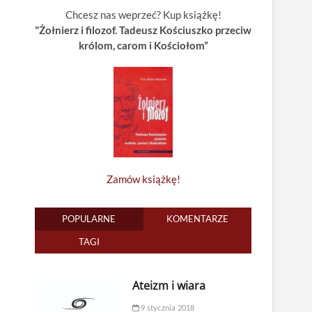
Chcesz nas weprzeć? Kup książkę!
"Żołnierz i filozof. Tadeusz Kościuszko przeciw
królom, carom i Kościołom”
Zamów książkę!
POPULARNE
KOMENTARZE
TAGI
Ateizm i wiara
9 stycznia 2018