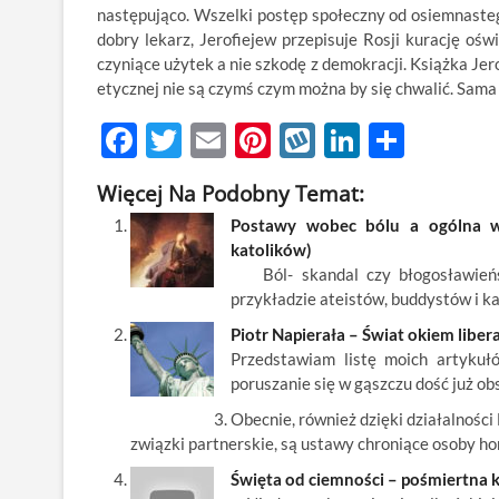
następująco. Wszelki postęp społeczny od osiemnasteg
dobry lekarz, Jerofiejew przepisuje Rosji kurację oś
czyniące użytek a nie szkodę z demokracji. Książka Jer
etycznej nie są czymś czym można by się chwalić. Sama
F
T
E
Pi
W
Li
S
ac
w
m
nt
y
n
h
Więcej Na Podobny Temat:
e
itt
ail
er
k
k
ar
Postawy wobec bólu a ogólna wiz
b
er
es
o
e
e
katolików)
o
t
p
dI
Ból- skandal czy błogosławieńst
przykładzie ateistów, buddystów i k
o
n
Piotr Napierała – Świat okiem liber
k
Przedstawiam listę moich artykuł
poruszanie się w gąszczu dość już ob
Obecnie, również dzięki działalnoś
związki partnerskie, są ustawy chroniące osoby ho
Święta od ciemności – pośmiertna k