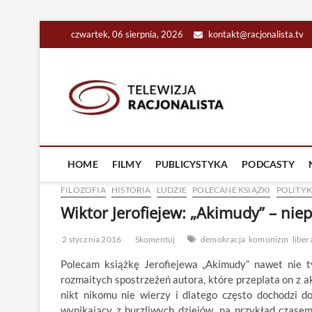
Skip
czwartek, 06 sierpnia, 2026
kontakt@racjonalista.tv
to
content
Racjona
RACJONALNA TELEW
HOME
FILMY
PUBLICYSTYKA
PODCASTY
FILOZOFIA
HISTORIA
LUDZIE
POLECANE KSIĄŻKI
POLITY
Wiktor Jerofiejew: „Akimudy” – niep
2 stycznia 2016
Skomentuj
demokracja
komunizm
liber
Polecam książkę Jerofiejewa „Akimudy” nawet nie t
rozmaitych spostrzeżeń autora, które przeplata on z 
nikt nikomu nie wierzy i dlatego często dochodzi do
wynikający z burzliwych dziejów, na przykład czasem