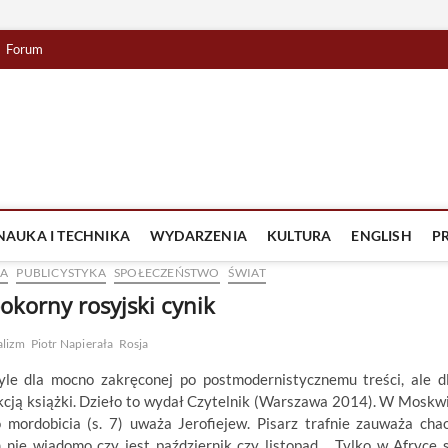
Forum
lista TV
IZJA
NAUKA I TECHNIKA
WYDARZENIA
KULTURA
ENGLISH
P
KA
PUBLICYSTYKA
SPOŁECZEŃSTWO
ŚWIAT
okorny rosyjski cynik
alizm
Piotr Napierała
Rosja
yle dla mocno zakręconej po postmodernistycznemu treści, ale d
akcją książki. Dzieło to wydał Czytelnik (Warszawa 2014). W Moskw
 mordobicia (s. 7) uważa Jerofiejew. Pisarz trafnie zauważa cha
 nie wiadomo czy jest październik czy listopad… Tylko w Afryce 