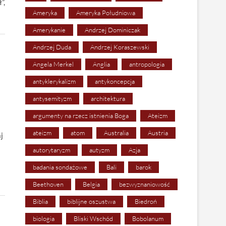
”,
Ameryka
Ameryka Południowa
Amerykanie
Andrzej Dominiczak
Andrzej Duda
Andrzej Koraszewski
Angela Merkel
Anglia
antropologia
antyklerykalizm
antykoncepcja
antysemityzm
architektura
argumenty na rzecz istnienia Boga
Ateizm
ateizm
atom
Australia
Austria
j
autorytaryzm
autyzm
Azja
badania sondażowe
Bali
barok
Beethoven
Belgia
bezwyznaniowość
Biblia
biblijne oszustwa
Biedroń
biologia
Bliski Wschód
Bobolanum