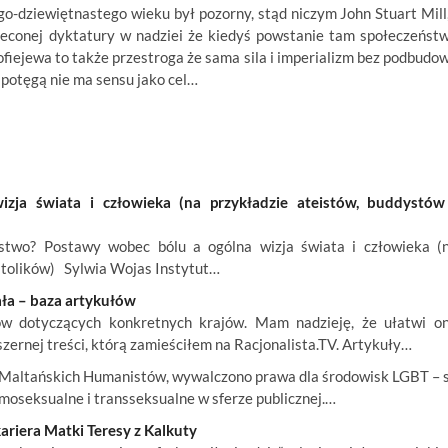
o-dziewiętnastego wieku był pozorny, stąd niczym John Stuart Mill,
wieconej dyktatury w nadziei że kiedyś powstanie tam społeczeńst
ofiejewa to także przestroga że sama sila i imperializm bez podbudo
 potęgą nie ma sensu jako cel…
ja świata i człowieka (na przykładzie ateistów, buddystów
wo? Postawy wobec bólu a ogólna wizja świata i człowieka (
atolików) Sylwia Wojas Instytut…
ała – baza artykułów
ów dotyczących konkretnych krajów. Mam nadzieję, że ułatwi o
szernej treści, którą zamieściłem na Racjonalista.TV. Artykuły…
ci Maltańskich Humanistów, wywalczono prawa dla środowisk LGBT – 
moseksualne i transseksualne w sferze publicznej.…
ariera Matki Teresy z Kalkuty