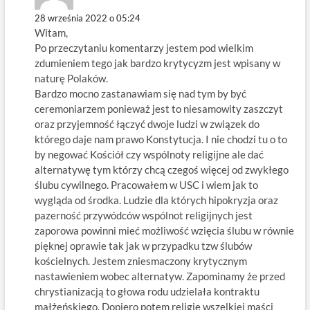
28 września 2022 o 05:24
Witam,
Po przeczytaniu komentarzy jestem pod wielkim
zdumieniem tego jak bardzo krytycyzm jest wpisany w
naturę Polaków.
Bardzo mocno zastanawiam się nad tym by być
ceremoniarzem ponieważ jest to niesamowity zaszczyt
oraz przyjemność łączyć dwoje ludzi w związek do
którego daje nam prawo Konstytucja. I nie chodzi tu o to
by negować Kościół czy wspólnoty religijne ale dać
alternatywę tym którzy chcą czegoś więcej od zwykłego
ślubu cywilnego. Pracowałem w USC i wiem jak to
wygląda od środka. Ludzie dla których hipokryzja oraz
pazerność przywódców wspólnot religijnych jest
zaporowa powinni mieć możliwość wzięcia ślubu w równie
pięknej oprawie tak jak w przypadku tzw ślubów
kościelnych. Jestem zniesmaczony krytycznym
nastawieniem wobec alternatyw. Zapominamy że przed
chrystianizacją to głowa rodu udzielała kontraktu
małżeńskiego. Dopiero potem religie wszelkiej maści