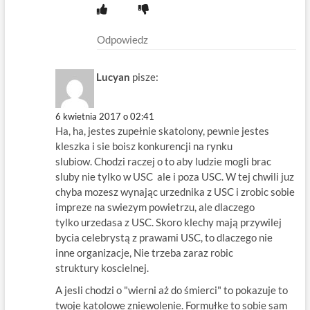
Odpowiedz
Lucyan
pisze:
6 kwietnia 2017 o 02:41
Ha, ha, jestes zupełnie skatolony, pewnie jestes
kleszka i sie boisz konkurencji na rynku
slubiow. Chodzi raczej o to aby ludzie mogli brac
sluby nie tylko w USC ale i poza USC. W tej chwili juz
chyba mozesz wynając urzednika z USC i zrobic sobie
impreze na swiezym powietrzu, ale dlaczego
tylko urzedasa z USC. Skoro klechy mają przywilej
bycia celebrystą z prawami USC, to dlaczego nie
inne organizacje, Nie trzeba zaraz robic
struktury koscielnej.
A jesli chodzi o "wierni aż do śmierci" to pokazuje to
twoje katolowe zniewolenie. Formułke to sobie sam