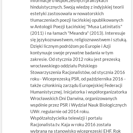
informacje o współczesnych praktykach
hinduistycznych. Swoją wiedzę z indyjskiej teorii
estetyki zastosowała w nowatorskich
tłumaczeniach poezji łacińskiej opublikowanych
w Antologii Poezji Łacińskiej "Musa Latinitatis"
(2011) i na łamach "Meandra" (2013). Interesuje
się językoznawstwem, religioznawstwem i sztuką.
Dzięki licznym podróżom po Europie i Azji
kontynuuje swoje prywatne badania w tym
zakresie. Od stycznia 2012 roku jest prezeską
wrocławskiego oddziału Polskiego
Stowarzyszenia Racjonalistów, od stycznia 2016
roku - Wiceprezeską PSR, od października 2016 -
także członkinią zarządu Europejskiej Federacji
Humanistycznej. Inicjatorka i współorganizatorka
Wrocławskich Dni Darwina, organizowanych
wspólnie przez PSR i Wydział Nauk Biologicznych
UWr. regularnie od 2014 roku.
Współzałożycielka telewizji i portalu
Racjonalista.tv. Kaja w roku 2016 została
wybrana na stanowisko wiceprezeski EHF. Rok