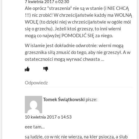
7 kwietnia 2017 o 02:30
Ale oprócz "straszenia" nie są w stanie (i NIE CHCĄ
!!!) nic zrobić! W chrześcijaństwie każdy ma WOLNĄ
WOLĘ (to dzięki niej w chrześcijaństwie w ogóle mói
się o grzechu). Jeżeli ktoś grzeszy, to inni wierni
mogą co najwyżej POMODLIĆ SIĘ za niego.
W islamie jest dokładnie odwrotnie: wierni mogą
grzesznika siłą zmusić do tego, aby nie grzeszył. A w
ostateczności mogą wyrwać chwasta …
Odpowiedz
Tomek Świątkowski
pisze:
10 kwietnia 2017 o 14:53
eee tam…
są ludzie, co w nic nie wierzą, na kler psioczą, a ślub