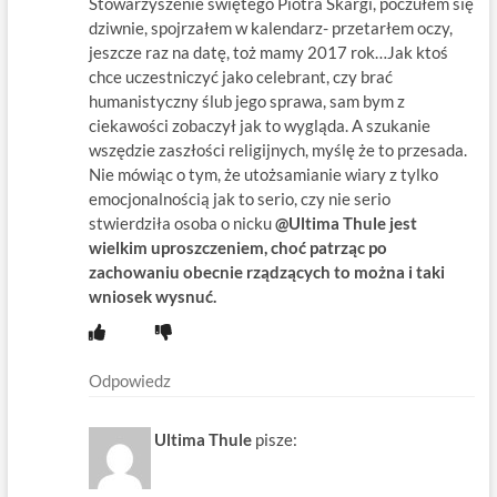
Stowarzyszenie świętego Piotra Skargi, poczułem się
dziwnie, spojrzałem w kalendarz- przetarłem oczy,
jeszcze raz na datę, toż mamy 2017 rok…Jak ktoś
chce uczestniczyć jako celebrant, czy brać
humanistyczny ślub jego sprawa, sam bym z
ciekawości zobaczył jak to wygląda. A szukanie
wszędzie zaszłości religijnych, myślę że to przesada.
Nie mówiąc o tym, że utożsamianie wiary z tylko
emocjonalnością jak to serio, czy nie serio
stwierdziła osoba o nicku
@Ultima Thule jest
wielkim uproszczeniem, choć patrząc po
zachowaniu obecnie rządzących to można i taki
wniosek wysnuć.
Odpowiedz
Ultima Thule
pisze: