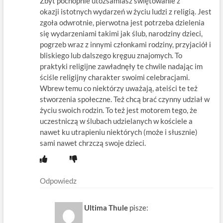
Zbyt pochopnie utożsamiasz świętowanie z
okazji istotnych wydarzeń w życiu ludzi z religią. Jest
zgoła odwrotnie, pierwotna jest potrzeba dzielenia
się wydarzeniami takimi jak ślub, narodziny dzieci,
pogrzeb wraz z innymi członkami rodziny, przyjaciół i
bliskiego lub dalszego kręguu znajomych. To
praktyki religijne zawładnęły te chwile nadając im
ściśle religijny charakter swoimi celebracjami.
Wbrew temu co niektórzy uważają, ateiści te też
stworzenia społeczne. Też chcą brać czynny udział w
życiu swoich rodzin. To też jest motorem tego, że
uczestniczą w ślubach udzielanych w kościele a
nawet ku utrapieniu niektórych (może i słusznie)
sami nawet chrzczą swoje dzieci.
Odpowiedz
Ultima Thule
pisze: