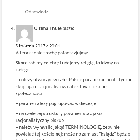
Odpowiedz
Ultima Thule
pisze:
5 kwietnia 2017 o 20:01
A teraz sobie trochę pofantazjujmy:
Skoro robimy celebrę i udajemy religię, to idźmy na
całego:
– należy utworzyć w całej Polsce parafie racjonalistyczne,
skupiające racjonalistów i ateistów z lokalnej
społeczności
– parafie należy pogrupować w diecezje
– na czele tej struktury powinien stać jakiś
racjonalistyczny biskup
– należy wymyślić jakąś TERMINOLOGIĘ, żeby nie
powielać tej kościelnej: może np zamiast "ksiądz" będzie