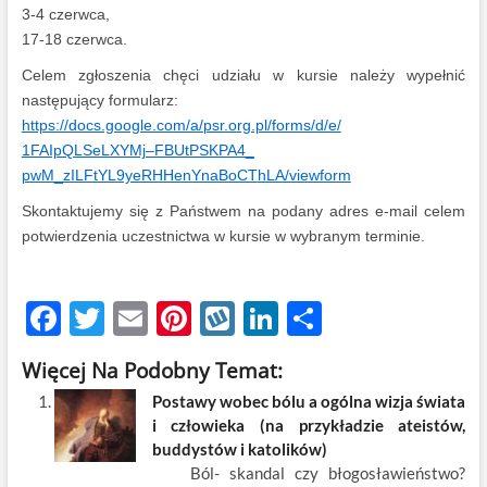
3-4 czerwca,
17-18 czerwca.
Celem zgłoszenia chęci udziału w kursie należy wypełnić
następujący formularz:
https://docs.google.com/a/
psr.org.pl/forms/d/e/
1FAIpQLSeLXYMj–FBUtPSKPA4_
pwM_zILFtYL9yeRHHenYnaBoCT
hLA/viewform
Skontaktujemy się z Państwem na podany adres e-mail celem
potwierdzenia uczestnictwa w kursie w wybranym terminie.
F
T
E
Pi
W
Li
S
ac
w
m
nt
y
n
h
Więcej Na Podobny Temat:
e
itt
ail
er
k
k
ar
Postawy wobec bólu a ogólna wizja świata
b
er
es
o
e
e
i człowieka (na przykładzie ateistów,
o
t
p
dI
buddystów i katolików)
Ból- skandal czy błogosławieństwo?