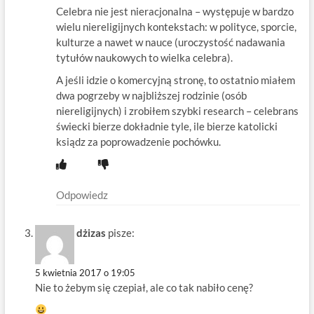
Celebra nie jest nieracjonalna – występuje w bardzo
wielu niereligijnych kontekstach: w polityce, sporcie,
kulturze a nawet w nauce (uroczystość nadawania
tytułów naukowych to wielka celebra).
A jeśli idzie o komercyjną stronę, to ostatnio miałem
dwa pogrzeby w najbliższej rodzinie (osób
niereligijnych) i zrobiłem szybki research – celebrans
świecki bierze dokładnie tyle, ile bierze katolicki
ksiądz za poprowadzenie pochówku.
Odpowiedz
dżizas
pisze:
5 kwietnia 2017 o 19:05
Nie to żebym się czepiał, ale co tak nabiło cenę?