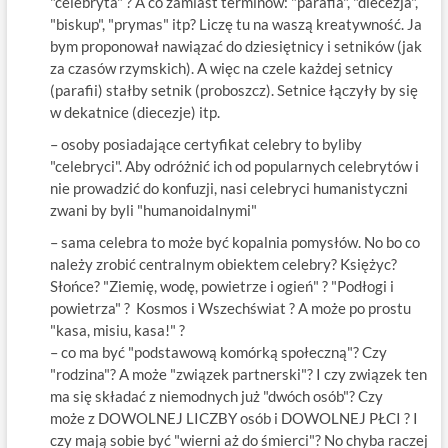
"celebryta" ? A co zamiast terminów: "parafia", "diecezja",
"biskup", "prymas" itp? Liczę tu na waszą kreatywność. Ja
bym proponował nawiązać do dziesiętnicy i setników (jak
za czasów rzymskich). A więc na czele każdej setnicy
(parafii) stałby setnik (proboszcz). Setnice łączyły by się
w dekatnice (diecezje) itp.
– osoby posiadające certyfikat celebry to byliby
"celebryci". Aby odróżnić ich od popularnych celebrytów i
nie prowadzić do konfuzji, nasi celebryci humanistyczni
zwani by byli "humanoidalnymi"
– sama celebra to może być kopalnia pomysłów. No bo co
należy zrobić centralnym obiektem celebry? Księżyc?
Słońce? "Ziemię, wodę, powietrze i ogień" ? "Podłogi i
powietrza" ? Kosmos i Wszechświat ? A może po prostu
"kasa, misiu, kasa!" ?
– co ma być "podstawową komórką społeczną"? Czy
"rodzina"? A może "związek partnerski"? I czy związek ten
ma się składać z niemodnych już "dwóch osób"? Czy
może z DOWOLNEJ LICZBY osób i DOWOLNEJ PŁCI ? I
czy mają sobie być "wierni aż do śmierci"? No chyba raczej