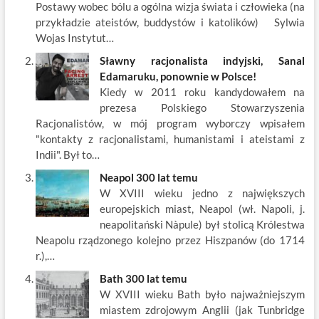
o
n
Postawy wobec bólu a ogólna wizja świata i człowieka (na
k
przykładzie ateistów, buddystów i katolików) Sylwia
Wojas Instytut…
Sławny racjonalista indyjski, Sanal
Edamaruku, ponownie w Polsce!
Kiedy w 2011 roku kandydowałem na
prezesa Polskiego Stowarzyszenia
Racjonalistów, w mój program wyborczy wpisałem
"kontakty z racjonalistami, humanistami i ateistami z
Indii". Był to…
Neapol 300 lat temu
W XVIII wieku jedno z największych
europejskich miast, Neapol (wł. Napoli, j.
neapolitański Nàpule) był stolicą Królestwa
Neapolu rządzonego kolejno przez Hiszpanów (do 1714
r.),…
Bath 300 lat temu
W XVIII wieku Bath było najważniejszym
miastem zdrojowym Anglii (jak Tunbridge