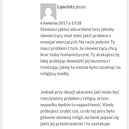
Lipschitz
pisze:
6 kwietnia 2017 o 13:18
Stawiasz jakieś absurdalne tezy jakoby
niewierzący miał mieć jakiś problem z
emocjai wierzących. Na razie jedynie Ty
masz problem z tym, że niewierzący chcą
brać śluby humanistyczne, Ty atakujesz tę
ideę próbując dowodzić jej bezsensu i
ironizując jakby to mozna było rozwinąć na
religijną modłę.
Jednak przy okazji ukazałeś jaki może być
rzeczywisty problem z religią, w tym
wypadku będzie to napastliwość. Kiedy
próbujesz zrobić coś, co do tej pory było
głównie domeną religii, na bank pojawi się
jakiś jej przedstawiciel i to zaatakuje.