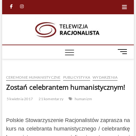
Skip
facebook
in
to
content
Racjona
RACJONALNA
TELEWIZJA
TV
M
e
n
u
CEREMONIE HUMANISTYCZNE
PUBLICYSTYKA
WYDARZENIA
B
u
Zostań celebrantem humanistycznym!
t
t
5 kwietnia 2017
21 komentarzy
humanizm
o
n
Polskie Stowarzyszenie Racjonalistów zaprasza na
kurs na celebranta humanistycznego / celebrantkę