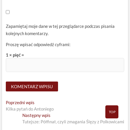
Zapamiętaj moje dane w tej przeglądarce podczas pisania
kolejnych komentarzy.
Proszę wpisać odpowiedź cyframi:
1 × pięć =
Nawigacja
Previous
Poprzedni wpis
post:
Kilka pytań do Antoniego
wpisu
TOP
Next
Następny wpis
post:
Tutejsze: Półfinał, czyli zmagania Ślęzy z Polkowicami