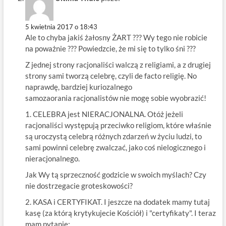
5 kwietnia 2017 o 18:43
Ale to chyba jakiś żałosny ŻART ??? Wy tego nie robicie
na poważnie ??? Powiedzcie, że mi się to tylko śni ???
Z jednej strony racjonaliści walczą z religiami, a z drugiej
strony sami tworzą celebrę, czyli de facto religię. No
naprawdę, bardziej kuriozalnego
samozaorania racjonalistów nie mogę sobie wyobrazić!
1. CELEBRA jest NIERACJONALNA. Otóż jeżeli
racjonaliści występują przeciwko religiom, które właśnie
są uroczystą celebrą różnych zdarzeń w życiu ludzi, to
sami powinni celebrę zwalczać, jako coś nielogicznego i
nieracjonalnego.
Jak Wy tą sprzeczność godzicie w swoich myślach? Czy
nie dostrzegacie groteskowości?
2. KASA i CERTYFIKAT. I jeszcze na dodatek mamy tutaj
kasę (za którą krytykujecie Kościół) i "certyfikaty". I teraz
mam pytanie: