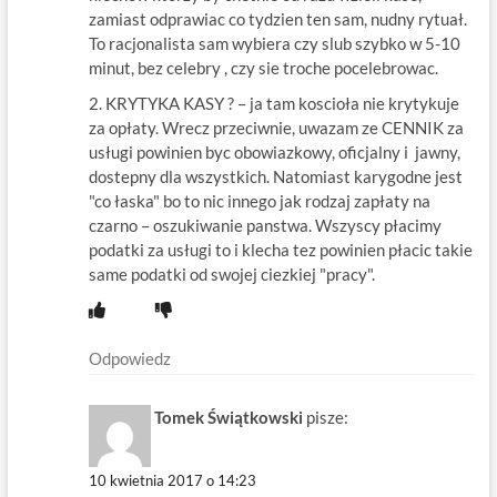
zamiast odprawiac co tydzien ten sam, nudny rytuał.
To racjonalista sam wybiera czy slub szybko w 5-10
minut, bez celebry , czy sie troche pocelebrowac.
2. KRYTYKA KASY ? – ja tam koscioła nie krytykuje
za opłaty. Wrecz przeciwnie, uwazam ze CENNIK za
usługi powinien byc obowiazkowy, oficjalny i jawny,
dostepny dla wszystkich. Natomiast karygodne jest
"co łaska" bo to nic innego jak rodzaj zapłaty na
czarno – oszukiwanie panstwa. Wszyscy płacimy
podatki za usługi to i klecha tez powinien płacic takie
same podatki od swojej ciezkiej "pracy".
Odpowiedz
Tomek Świątkowski
pisze:
10 kwietnia 2017 o 14:23