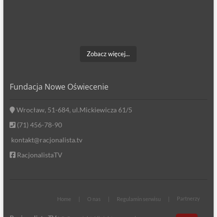
Zobacz więcej...
Fundacja Nowe Oświecenie
Wrocław, 51-684, ul.Mickiewicza 61/5
(71) 456-78-90
kontakt@racjonalista.tv
RacjonalistaTV
Partnerzy
Home
O nas
Regulamin serwisu