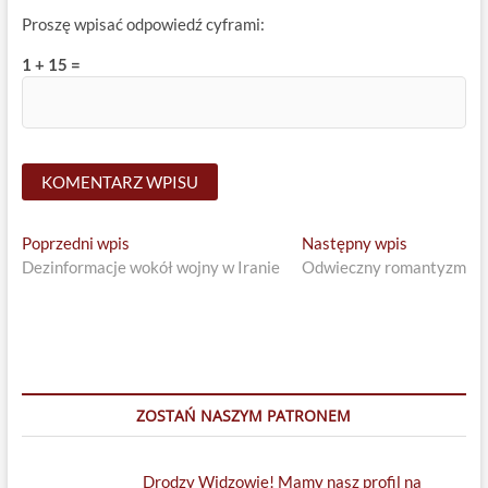
Proszę wpisać odpowiedź cyframi:
1 + 15 =
Nawigacja
Previous
Next
Poprzedni wpis
Następny wpis
post:
post:
Dezinformacje wokół wojny w Iranie
Odwieczny romantyzm
wpisu
ZOSTAŃ NASZYM PATRONEM
Drodzy Widzowie! Mamy nasz profil na