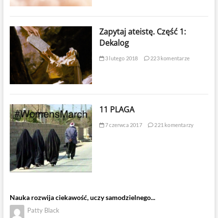
Zapytaj ateistę. Część 1:
Dekalog
3 lutego 2018
223 komentarze
11 PLAGA
7 czerwca 2017
221 komentarzy
Nauka rozwija ciekawość, uczy samodzielnego...
Patty Black