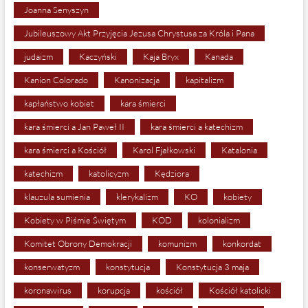
Joanna Senyszyn
Jubileuszowy Akt Przyjęcia Jezusa Chrystusa za Króla i Pana
judaizm
Kaczyński
Kaja Bryx
Kanada
Kanion Colorado
Kanonizacja
kapitalizm
kapłaństwo kobiet
kara śmierci
kara śmierci a Jan Paweł II
kara śmierci a katechizm
kara śmierci a Kościół
Karol Fjałkowski
Katalonia
katechizm
katolicyzm
Kędziora
klauzula sumienia
klerykalizm
KO
kobiety
Kobiety w Piśmie Świętym
KOD
kolonializm
Komitet Obrony Demokracji
komunizm
konkordat
konserwatyzm
konstytucja
Konstytucja 3 maja
koronawirus
korupcja
kościół
Kościół katolicki