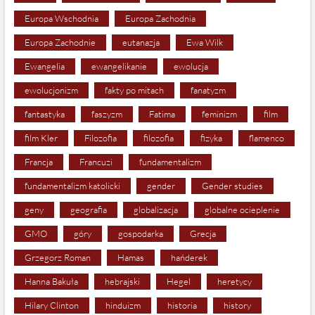
Europa Wschodnia
Europa Zachodnia
Europa Zachodnie
eutanazja
Ewa Wilk
Ewangelia
ewangelikanie
ewolucja
ewolucjonizm
fakty po mitach
fanatyzm
fantastyka
faszyzm
Fatima
feminizm
film
film Kler
Filozofia
filozofia
fizyka
flamenco
Francja
Francuzi
fundamentalizm
fundamentalizm katolicki
gender
Gender studies
geny
geografia
globalizacja
globalne ocieplenie
GMO
góry
gospodarka
Grecja
Grzegorz Roman
Hamas
hańderek
Hanna Bakuła
hebrajski
Hegel
heretycy
Hilary Clinton
hinduizm
historia
history