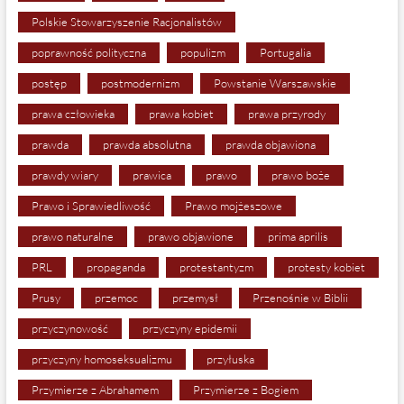
Polskie Stowarzyszenie Racjonalistów
poprawność polityczna
populizm
Portugalia
postęp
postmodernizm
Powstanie Warszawskie
prawa człowieka
prawa kobiet
prawa przyrody
prawda
prawda absolutna
prawda objawiona
prawdy wiary
prawica
prawo
prawo boże
Prawo i Sprawiedliwość
Prawo mojżeszowe
prawo naturalne
prawo objawione
prima aprilis
PRL
propaganda
protestantyzm
protesty kobiet
Prusy
przemoc
przemysł
Przenośnie w Biblii
przyczynowość
przyczyny epidemii
przyczyny homoseksualizmu
przyłuska
Przymierze z Abrahamem
Przymierze z Bogiem