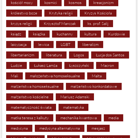
kościół mocy
kosmici
kosmos
kreacjonizm
królestwo boze
Krytyka religii
Kryzys Kościoła
kryzys religii
Krzysztof Marczak
ks. prof. Salij
ksiądz
książka
kuchanny
kultura
Kurdowie
laicyzacja
lewica
LGBT
liberalizm
libertarianizm
literatura
Logos
Łucja dos Santos
Ludzie
Łukasz Lamża
Łyszczyński
Macron
Mali
małożeństwa homoseksualne
Malta
małżeństwa homoseksualne
małżeństwo konkordatowe
małżeństwo kościelne
Mariusz Adamski
matematyczność świata
matematyka
matka teresa z kalkuty
mechanika kwantowa
media
medycyna
medycyna alternatywna
mesjasz