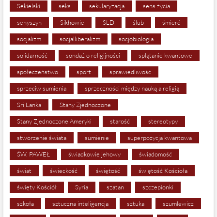
Sekielski
seks
sekularyzacja
sens życia
senyszyn
Sikhowie
SLD
ślub
śmierć
socjalizm
socjalliberalizm
socjobiologia
solidarność
sondaż o religijności
splątanie kwantowe
społeczeństwo
sport
sprawiedliwość
sprzeciw sumienia
sprzeczności między nauką a religią
Sri Lanka
Stany Zjednoczone
Stany Zjednoczone Ameryki
starość
stereotypy
stworzenie świata
sumienie
superpozycja kwantowa
ŚW. PAWEŁ
świadkowie jehowy
świadomość
świat
świeckość
świętość
świętość Kościoła
święty Kościół
Syria
szatan
szczepionki
szkoła
sztuczna inteligencja
sztuka
szumlewicz