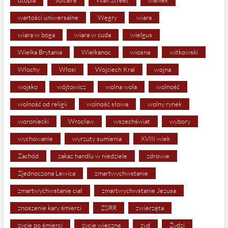
utopia
Voltaire
Wall Street
waniek
wartości uniwersalne
Węgry
wiara
wiara w boga
wiara w cuda
wielgus
Wielka Brytania
Wielkanoc
wiosna
witkowski
Włochy
Włosi
Wojciech Kral
wojna
wojsko
wójtowicz
wolna wola
wolność
wolność od religii
wolność słowa
wolny rynek
woroniecki
Wrocław
wszechświat
wybory
wychowanie
wyrzuty sumienia
XVIII wiek
Zachód
zakaz handlu w niedziele
zdrowie
Zjednoczona Lewica
zmartwychwstanie
zmartwychwstanie ciał
zmartwychwstanie Jezusa
znoszenie kary śmierci
ZSRR
zwierzęta
życie po śmierci
życie wieczne
żyd
Żydzi