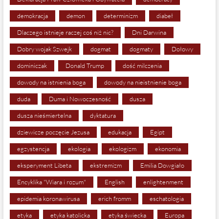
demokracja
demon
determinizm
diabeł
Dlaczego istnieje raczej coś niż nic?
Dni Darwina
Dobry wojak Szwejk
dogmat
dogmaty
Dołowy
dominiczak
Donald Trump
dość milczenia
dowody na istnienia boga
dowody na nieistnienie boga
duda
Duma i Nowoczesność
dusza
dusza nieśmiertelna
dyktatura
dziewicze poczęcie Jezusa
edukacja
Egipt
egzystencja
ekologia
ekologizm
ekonomia
eksperyment Libeta
ekstremizm
Emilia Dowgiało
Encyklika "Wiara i rozum"
English
enlightenment
epidemia koronawirusa
erich fromm
eschatologia
etyka
etyka katolicka
etyka świecka
Europa