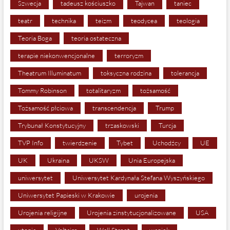
Szwecja
tadeusz kościuszko
Tajwan
taniec
teatr
technika
teizm
teodycea
teologia
Teoria Boga
teoria ostateczna
terapie niekonwencjonalne
terroryzm
Theatrum Illuminatum
toksyczna rodzina
tolerancja
Tommy Robinson
totalitaryzm
tożsamość
Tożsamość płciowa
transcendencja
Trump
Trybunał Konstytucyjny
trzaskowski
Turcja
TVP Info
twierdzenie
Tybet
Uchodźcy
UE
UK
Ukraina
UKSW
Unia Europejska
uniwersytet
Uniwersytet Kardynała Stefana Wyszyńskiego
Uniwersytet Papieski w Krakowie
urojenia
Urojenia religijne
Urojenia zinstytucjonalizowane
USA