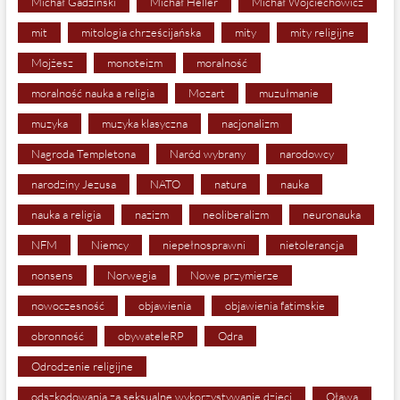
Michał Gadziński
Michał Heller
Michał Wojciechowicz
mit
mitologia chrześcijańska
mity
mity religijne
Mojżesz
monoteizm
moralność
moralność nauka a religia
Mozart
muzułmanie
muzyka
muzyka klasyczna
nacjonalizm
Nagroda Templetona
Naród wybrany
narodowcy
narodziny Jezusa
NATO
natura
nauka
nauka a religia
nazizm
neoliberalizm
neuronauka
NFM
Niemcy
niepełnosprawni
nietolerancja
nonsens
Norwegia
Nowe przymierze
nowoczesność
objawienia
objawienia fatimskie
obronność
obywateleRP
Odra
Odrodzenie religijne
odszkodowania za seksualne wykorzystywanie dzieci
Oława