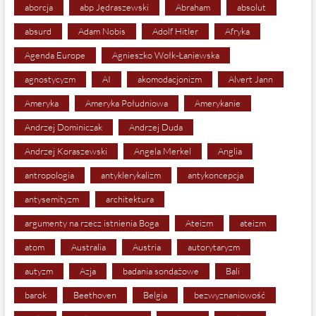
aborcja
abp Jędraszewski
Abraham
absolut
absurd
Adam Nobis
Adolf Hitler
Afryka
Agenda Europe
Agnieszko Wołk-Łaniewska
agnostycyzm
AI
akomodacjonizm
Alvert Jann
Ameryka
Ameryka Południowa
Amerykanie
Andrzej Dominiczak
Andrzej Duda
Andrzej Koraszewski
Angela Merkel
Anglia
antropologia
antyklerykalizm
antykoncepcja
antysemityzm
architektura
argumenty na rzecz istnienia Boga
Ateizm
ateizm
atom
Australia
Austria
autorytaryzm
autyzm
Azja
badania sondażowe
Bali
barok
Beethoven
Belgia
bezwyznaniowość