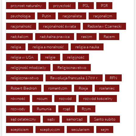
przyrost naturalny
przyszłość
PSL
PSR
psychologia
Putin
racjonalista
racjonalizm
racjonalność
racjonalność świata
Radosław Czarnecki
radykalizm
radykalna prawica
rasizm
Razem
religia
religia a moralność
religia a nauka
religia w USA
religie
religijność
religijność młodzieży
Religioznawstwo
religioznawstwo
Rewolucja francuska 1789 r.
RFN
Robert Biedroń
romantyzm
Rosja
rosłaniec
równość
rozum
rozwód
rozwód kościelny
rozwody
Rumunia
rząd
Rzym
sąd ostateczny
sądy
samorząd
Santo subito
scepticism
sceptycyzm
secularism
sejm