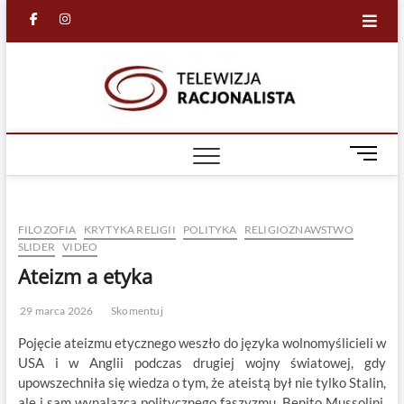
Skip
facebook
in
to
content
Racjona
RACJONALNA
TELEWIZJA
TV
M
e
n
u
FILOZOFIA
KRYTYKA RELIGII
POLITYKA
RELIGIOZNAWSTWO
B
SLIDER
VIDEO
u
Ateizm a etyka
t
t
o
29 marca 2026
Skomentuj
n
Pojęcie ateizmu etycznego weszło do języka wolnomyślicieli w
USA i w Anglii podczas drugiej wojny światowej, gdy
upowszechniła się wiedza o tym, że ateistą był nie tylko Stalin,
ale i sam wynalazca politycznego faszyzmu, Benito Mussolini.