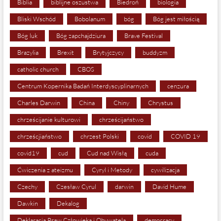
Biblia
biblijne oszustwa
Biedroń
biologia
Bliski Wschód
Bobolanum
bóg
Bóg jest miłością
Bóg luk
Bóg zapchajdziura
Brave Festival
Brazylia
Brexit
Brytyjczycy
buddyzm
catholic church
CBOS
Centrum Kopernika Badań Interdyscyplinarnych
cenzura
Charles Darwin
China
Chiny
Chrystus
chrześcijanie kulturowi
chrześcijaństwo
chrześcjiaństwo
chrzest Polski
covid
COVID 19
covid19
cud
Cud nad Wisłą
cuda
Ćwiczenia z ateizmu
Cyryl i Metody
cywilizacja
Czechy
Czesław Cyrul
darwin
David Hume
Dawkin
Dekalog
Deklaracja Praw Człowieka i Obywatela
democracy