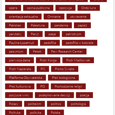
opera
opinia publiczna
opozycja
Ordo Iuris
orientacja seksualna
Ormianie
oświecenie
Pakistan
Palestyna
pandemia
papież
parytety
Paryż
pasje
patriotyzm
Paulina Łopatniuk
pedofilia
pedofilia w kościele
pesymizm
Petek
Pew Research Center
pierwsza dama
Piotr Korga
Piotr Maćkowiak
Piotr Napierała
PiS
Pismo Święte
Platforma Obywatelska
Płeć biologiczna
Płeć kulturowa
PO
Pochodzenie religii
poczucie winy
podejmowanie decyzji
poezja
Polacy
politeizm
politics
politologia
Polityka
polityka
Polska