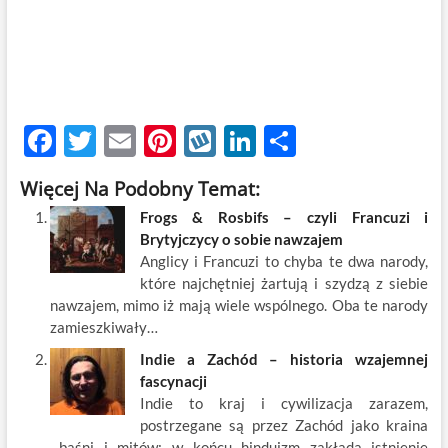
F
T
E
Pi
W
Li
S
ac
w
m
nt
y
n
h
Więcej Na Podobny Temat:
e
itt
ail
er
k
k
ar
Frogs & Rosbifs – czyli Francuzi i
b
er
es
o
e
e
Brytyjczycy o sobie nawzajem
o
t
p
dI
Anglicy i Francuzi to chyba te dwa narody,
które najchętniej żartują i szydzą z siebie
o
n
nawzajem, mimo iż mają wiele wspólnego. Oba te narody
k
zamieszkiwały…
Indie a Zachód – historia wzajemnej
fascynacji
Indie to kraj i cywilizacja zarazem,
postrzegane są przez Zachód jako kraina
baśni i mitów; w końcu hinduizm zakłada istnienie