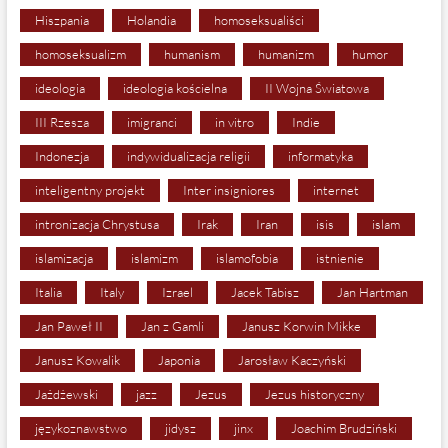
Hiszpania
Holandia
homoseksualiści
homoseksualizm
humanism
humanizm
humor
ideologia
ideologia kościelna
II Wojna Światowa
III Rzesza
imigranci
in vitro
Indie
Indonezja
indywidualizacja religii
informatyka
inteligentny projekt
Inter insigniores
internet
intronizacja Chrystusa
Irak
Iran
isis
islam
islamizacja
islamizm
islamofobia
istnienie
Italia
Italy
Izrael
Jacek Tabisz
Jan Hartman
Jan Paweł II
Jan z Gamli
Janusz Korwin Mikke
Janusz Kowalik
Japonia
Jarosław Kaczyński
Jażdżewski
jazz
Jezus
Jezus historyczny
językoznawstwo
jidysz
jinx
Joachim Brudziński