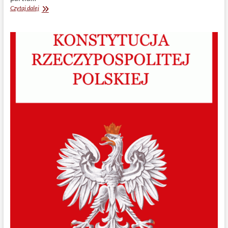
Geopolityczna
Czytaj dalej
strategia
Kaczyńskiego:
historiozoficzne
szaleństwo