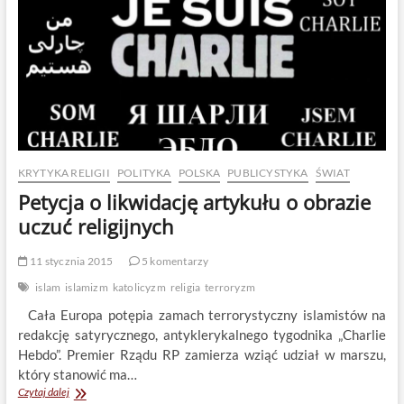
KRYTYKA RELIGII
POLITYKA
POLSKA
PUBLICYSTYKA
ŚWIAT
Petycja o likwidację artykułu o obrazie
uczuć religijnych
11 stycznia 2015
5 komentarzy
islam
islamizm
katolicyzm
religia
terroryzm
Cała Europa potępia zamach terrorystyczny islamistów na
redakcję satyrycznego, antyklerykalnego tygodnika „Charlie
Hebdo”. Premier Rządu RP zamierza wziąć udział w marszu,
który stanowić ma…
Petycja
Czytaj dalej