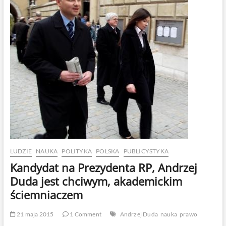
Nie
przeprosił
za
Pawłowicz
LUDZIE
NAUKA
POLITYKA
POLSKA
PUBLICYSTYKA
Kandydat na Prezydenta RP, Andrzej
Duda jest chciwym, akademickim
ściemniaczem
21 maja 2015
1 Comment
Andrzej Duda
nauka
prawo