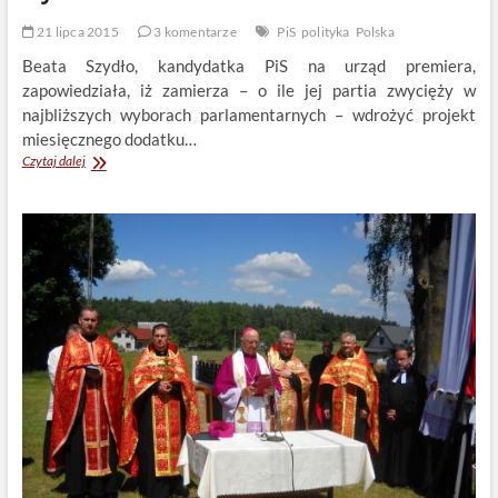
21 lipca 2015
3 komentarze
PiS
polityka
Polska
Beata Szydło, kandydatka PiS na urząd premiera,
zapowiedziała, iż zamierza – o ile jej partia zwycięży w
najbliższych wyborach parlamentarnych – wdrożyć projekt
miesięcznego dodatku…
Program
Czytaj dalej
dodatku
rodzinnego
Beaty
Szydło
dyskryminuje
młodych
wyborców