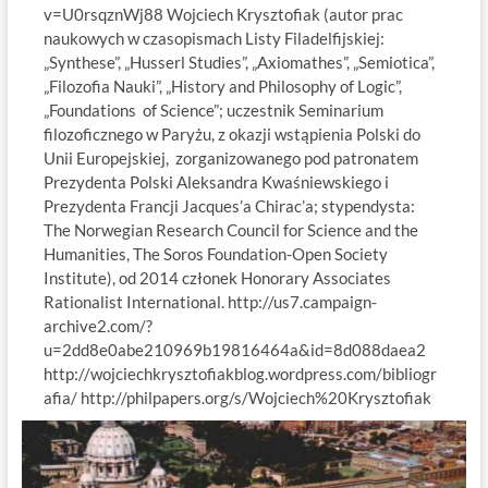
v=U0rsqznWj88 Wojciech Krysztofiak (autor prac
naukowych w czasopismach Listy Filadelfijskiej:
„Synthese”, „Husserl Studies”, „Axiomathes”, „Semiotica”,
„Filozofia Nauki”, „History and Philosophy of Logic”,
„Foundations of Science”; uczestnik Seminarium
filozoficznego w Paryżu, z okazji wstąpienia Polski do
Unii Europejskiej, zorganizowanego pod patronatem
Prezydenta Polski Aleksandra Kwaśniewskiego i
Prezydenta Francji Jacques’a Chirac’a; stypendysta:
The Norwegian Research Council for Science and the
Humanities, The Soros Foundation-Open Society
Institute), od 2014 członek Honorary Associates
Rationalist International. http://us7.campaign-
archive2.com/?
u=2dd8e0abe210969b19816464a&id=8d088daea2
http://wojciechkrysztofiakblog.wordpress.com/bibliogr
afia/ http://philpapers.org/s/Wojciech%20Krysztofiak