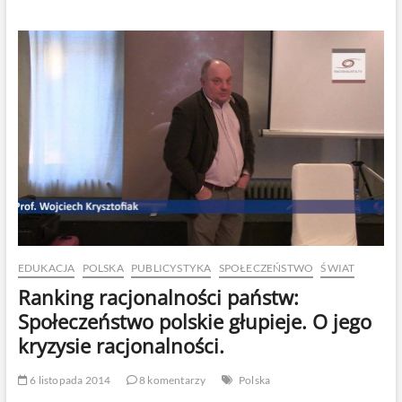
o
likwidację
artykułu
o
obrazie
uczuć
religijnych
EDUKACJA
POLSKA
PUBLICYSTYKA
SPOŁECZEŃSTWO
ŚWIAT
Ranking racjonalności państw:
Społeczeństwo polskie głupieje. O jego
kryzysie racjonalności.
6 listopada 2014
8 komentarzy
Polska