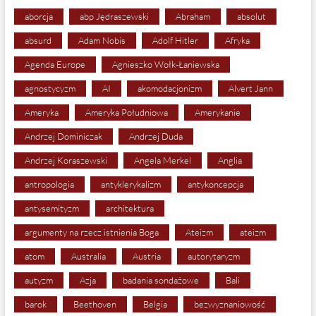
aborcja
abp Jędraszewski
Abraham
absolut
absurd
Adam Nobis
Adolf Hitler
Afryka
Agenda Europe
Agnieszko Wołk-Łaniewska
agnostycyzm
AI
akomodacjonizm
Alvert Jann
Ameryka
Ameryka Południowa
Amerykanie
Andrzej Dominiczak
Andrzej Duda
Andrzej Koraszewski
Angela Merkel
Anglia
antropologia
antyklerykalizm
antykoncepcja
antysemityzm
architektura
argumenty na rzecz istnienia Boga
Ateizm
ateizm
atom
Australia
Austria
autorytaryzm
autyzm
Azja
badania sondażowe
Bali
barok
Beethoven
Belgia
bezwyznaniowość