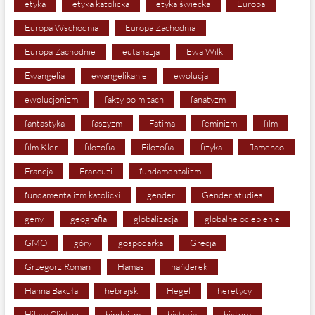
etyka
etyka katolicka
etyka świecka
Europa
Europa Wschodnia
Europa Zachodnia
Europa Zachodnie
eutanazja
Ewa Wilk
Ewangelia
ewangelikanie
ewolucja
ewolucjonizm
fakty po mitach
fanatyzm
fantastyka
faszyzm
Fatima
feminizm
film
film Kler
filozofia
Filozofia
fizyka
flamenco
Francja
Francuzi
fundamentalizm
fundamentalizm katolicki
gender
Gender studies
geny
geografia
globalizacja
globalne ocieplenie
GMO
góry
gospodarka
Grecja
Grzegorz Roman
Hamas
hańderek
Hanna Bakuła
hebrajski
Hegel
heretycy
Hilary Clinton
hinduizm
historia
history