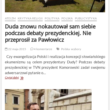
ATEIZM
KRYTYKA RELIGII
POLITYKA
POLSKA
PUBLICYSTYKA
Duda znowu nokautował sam siebie
podczas debaty prezydenckiej. Nie
przeprosił za Pawłowicz
22 maja 2015
4 komentarze
Polska
wybory
Czy ewangelizacja Polski i realizacja koncepcji słowiańskiego
ekumenizmu są celem prezydentury Dudy? Podczas debaty
prezydenckiej w TVN prezydent Komorowski zadał swojemu
adwersarzowi pytanie o…
Duda
Czytaj dalej
znowu
nokautował
sam
siebie
podczas
debaty
prezydenckiej.