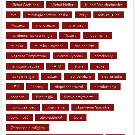
Michał Gadziński
Michał Heller
Michał Wojciechowicz
mit
mitologia chrześcijańska
mity
mity religijne
Mojżesz
monoteizm
moralność
moralność nauka a religia
Mozart
muzułmanie
muzyka
muzyka klasyczna
nacjonalizm
Nagroda Templetona
Naród wybrany
narodowcy
narodziny Jezusa
NATO
natura
nauka
nauka a religia
nazizm
neoliberalizm
neuronauka
NFM
Niemcy
niepełnosprawni
nietolerancja
nonsens
Norwegia
Nowe przymierze
nowoczesność
objawienia
objawienia fatimskie
obronność
obywateleRP
Odra
Odrodzenie religijne