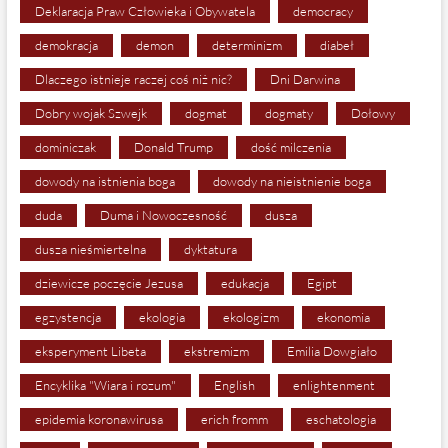
Deklaracja Praw Człowieka i Obywatela
democracy
demokracja
demon
determinizm
diabeł
Dlaczego istnieje raczej coś niż nic?
Dni Darwina
Dobry wojak Szwejk
dogmat
dogmaty
Dołowy
dominiczak
Donald Trump
dość milczenia
dowody na istnienia boga
dowody na nieistnienie boga
duda
Duma i Nowoczesność
dusza
dusza nieśmiertelna
dyktatura
dziewicze poczęcie Jezusa
edukacja
Egipt
egzystencja
ekologia
ekologizm
ekonomia
eksperyment Libeta
ekstremizm
Emilia Dowgiało
Encyklika "Wiara i rozum"
English
enlightenment
epidemia koronawirusa
erich fromm
eschatologia