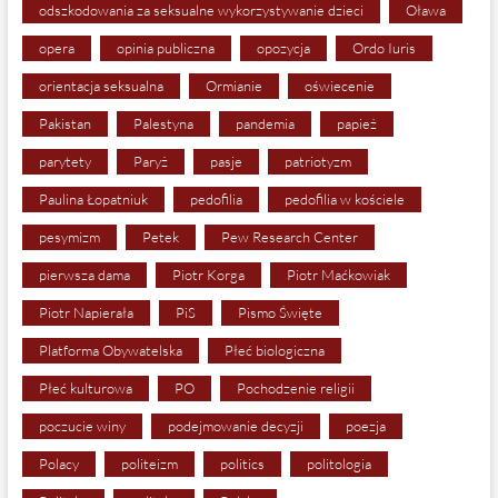
odszkodowania za seksualne wykorzystywanie dzieci
Oława
opera
opinia publiczna
opozycja
Ordo Iuris
orientacja seksualna
Ormianie
oświecenie
Pakistan
Palestyna
pandemia
papież
parytety
Paryż
pasje
patriotyzm
Paulina Łopatniuk
pedofilia
pedofilia w kościele
pesymizm
Petek
Pew Research Center
pierwsza dama
Piotr Korga
Piotr Maćkowiak
Piotr Napierała
PiS
Pismo Święte
Platforma Obywatelska
Płeć biologiczna
Płeć kulturowa
PO
Pochodzenie religii
poczucie winy
podejmowanie decyzji
poezja
Polacy
politeizm
politics
politologia