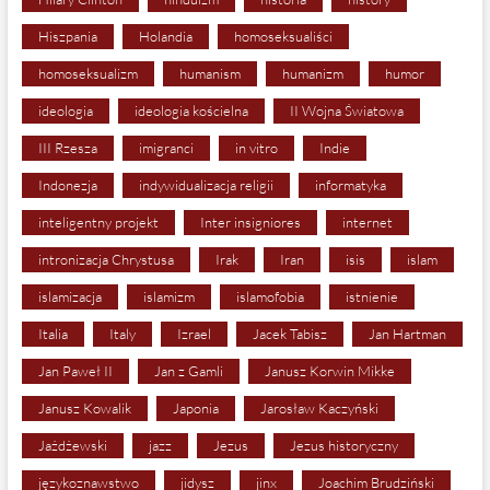
Hiszpania
Holandia
homoseksualiści
homoseksualizm
humanism
humanizm
humor
ideologia
ideologia kościelna
II Wojna Światowa
III Rzesza
imigranci
in vitro
Indie
Indonezja
indywidualizacja religii
informatyka
inteligentny projekt
Inter insigniores
internet
intronizacja Chrystusa
Irak
Iran
isis
islam
islamizacja
islamizm
islamofobia
istnienie
Italia
Italy
Izrael
Jacek Tabisz
Jan Hartman
Jan Paweł II
Jan z Gamli
Janusz Korwin Mikke
Janusz Kowalik
Japonia
Jarosław Kaczyński
Jażdżewski
jazz
Jezus
Jezus historyczny
językoznawstwo
jidysz
jinx
Joachim Brudziński