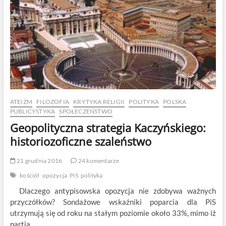
ATEIZM
FILOZOFIA
KRYTYKA RELIGII
POLITYKA
POLSKA
PUBLICYSTYKA
SPOŁECZEŃSTWO
Geopolityczna strategia Kaczyńskiego:
historiozoficzne szaleństwo
21 grudnia 2016
24 komentarze
kościół
opozycja
PiS
polityka
Dlaczego antypisowska opozycja nie zdobywa ważnych
przyczółków? Sondażowe wskaźniki poparcia dla PiS
utrzymują się od roku na stałym poziomie około 33%, mimo iż
partia…