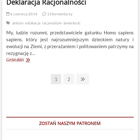
Deklaracja Racjonalności
6 czerwca 2014
13 komentarzy
ateizm
edukacja
racjonalizm
świeckość
My, ludzie rozumni, przedstawiciele gatunku Homo sapiens
sapiens, który jest najrozumniejszym dzieckiem natury i
ewolucji na Ziemi, z przerażaniem i politowaniem patrzymy na
rezygnację z…
Deklaracja
Czytaj dalej
Racjonalności
Stronicowanie
Page
Page
Next
1
2
page
wpisów
ZOSTAŃ NASZYM PATRONEM