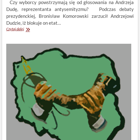
Czy wyborcy powstrzymają się od głosowania na Andrzeja
Dudę, reprezentanta antysemityzmu? Podczas debaty
prezydenckiej, Bronisław Komorowski zarzucił Andrzejowi
Dudzie, iż blokuje on etat…
Kandydat
Czytaj dalej
na
Prezydenta
RP,
Andrzej
Duda
jest
chciwym,
akademickim
ściemniaczem