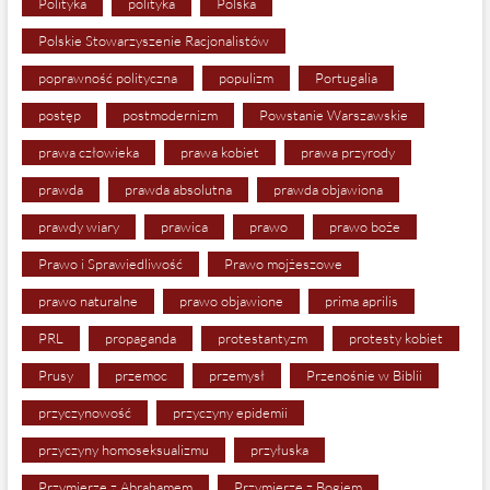
Polityka
polityka
Polska
Polskie Stowarzyszenie Racjonalistów
poprawność polityczna
populizm
Portugalia
postęp
postmodernizm
Powstanie Warszawskie
prawa człowieka
prawa kobiet
prawa przyrody
prawda
prawda absolutna
prawda objawiona
prawdy wiary
prawica
prawo
prawo boże
Prawo i Sprawiedliwość
Prawo mojżeszowe
prawo naturalne
prawo objawione
prima aprilis
PRL
propaganda
protestantyzm
protesty kobiet
Prusy
przemoc
przemysł
Przenośnie w Biblii
przyczynowość
przyczyny epidemii
przyczyny homoseksualizmu
przyłuska
Przymierze z Abrahamem
Przymierze z Bogiem