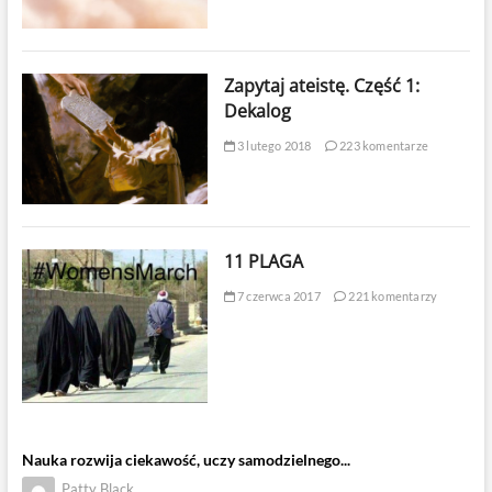
Zapytaj ateistę. Część 1:
Dekalog
3 lutego 2018
223 komentarze
11 PLAGA
7 czerwca 2017
221 komentarzy
Nauka rozwija ciekawość, uczy samodzielnego...
Patty Black