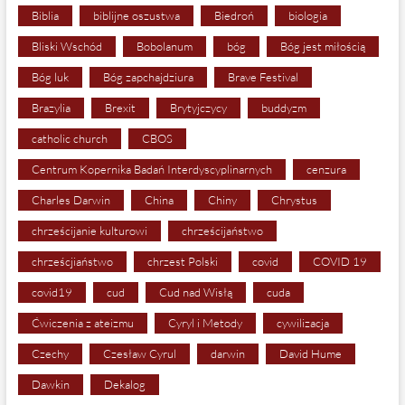
Biblia
biblijne oszustwa
Biedroń
biologia
Bliski Wschód
Bobolanum
bóg
Bóg jest miłością
Bóg luk
Bóg zapchajdziura
Brave Festival
Brazylia
Brexit
Brytyjczycy
buddyzm
catholic church
CBOS
Centrum Kopernika Badań Interdyscyplinarnych
cenzura
Charles Darwin
China
Chiny
Chrystus
chrześcijanie kulturowi
chrześcijaństwo
chrześcjiaństwo
chrzest Polski
covid
COVID 19
covid19
cud
Cud nad Wisłą
cuda
Ćwiczenia z ateizmu
Cyryl i Metody
cywilizacja
Czechy
Czesław Cyrul
darwin
David Hume
Dawkin
Dekalog