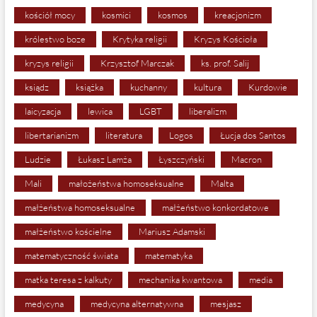
kościół mocy
kosmici
kosmos
kreacjonizm
królestwo boze
Krytyka religii
Kryzys Kościoła
kryzys religii
Krzysztof Marczak
ks. prof. Salij
ksiądz
książka
kuchanny
kultura
Kurdowie
laicyzacja
lewica
LGBT
liberalizm
libertarianizm
literatura
Logos
Łucja dos Santos
Ludzie
Łukasz Lamża
Łyszczyński
Macron
Mali
małożeństwa homoseksualne
Malta
małżeństwa homoseksualne
małżeństwo konkordatowe
małżeństwo kościelne
Mariusz Adamski
matematyczność świata
matematyka
matka teresa z kalkuty
mechanika kwantowa
media
medycyna
medycyna alternatywna
mesjasz