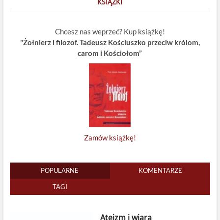
KSIĄŻKI
Chcesz nas weprzeć? Kup książkę!
"Żołnierz i filozof. Tadeusz Kościuszko przeciw królom,
carom i Kościołom”
Zamów książkę!
POPULARNE
KOMENTARZE
TAGI
Ateizm i wiara