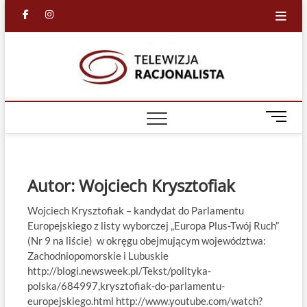
Skip
facebook
in
to
content
Racjona
RACJONALNA
TELEWIZJA
TV
M
e
n
u
B
Autor:
Wojciech Krysztofiak
u
t
Wojciech Krysztofiak – kandydat do Parlamentu
t
Europejskiego z listy wyborczej „Europa Plus-Twój Ruch”
o
(Nr 9 na liście) w okręgu obejmującym województwa:
n
Zachodniopomorskie i Lubuskie
http://blogi.newsweek.pl/Tekst/polityka-
polska/684997,krysztofiak-do-parlamentu-
europejskiego.html http://www.youtube.com/watch?