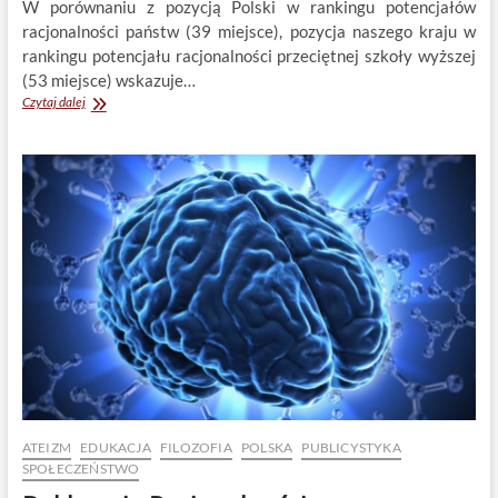
W porównaniu z pozycją Polski w rankingu potencjałów
racjonalności państw (39 miejsce), pozycja naszego kraju w
rankingu potencjału racjonalności przeciętnej szkoły wyższej
(53 miejsce) wskazuje…
Ranking
Czytaj dalej
racjonalności
państw:
Społeczeństwo
polskie
głupieje.
O
jego
kryzysie
racjonalności.
ATEIZM
EDUKACJA
FILOZOFIA
POLSKA
PUBLICYSTYKA
SPOŁECZEŃSTWO