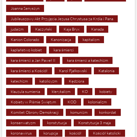
Joanna Senyszyn
Jubileuszowy Akt Przyjęcia Jezusa Chrystusa za Króla i Pana
judaizm
Kaczyński
Kaja Bryx
Kanada
Kanion Colorado
Kanonizacja
kapitalizm
kapłaństwo kobiet
kara śmierci
kara śmierci a Jan Paweł II
kara śmierci a katechizm
kara śmierci a Kościół
Karol Fjałkowski
Katalonia
katechizm
katolicyzm
Kędziora
klauzula sumienia
klerykalizm
KO
kobiety
Kobiety w Piśmie Świętym
KOD
kolonializm
Komitet Obrony Demokracji
komunizm
konkordat
konserwatyzm
konstytucja
Konstytucja 3 maja
koronawirus
korupcja
kościół
Kościół katolicki