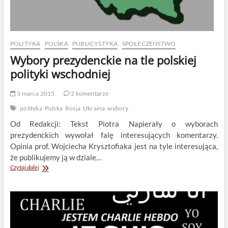
POLITYKA
POLSKA
PUBLICYSTYKA
SPOŁECZEŃSTWO
Wybory prezydenckie na tle polskiej
polityki wschodniej
3 marca 2015
2 komentarze
polityka
Polska
Rosja
Ukraina
wybory
Od Redakcji: Tekst Piotra Napierały o wyborach
prezydenckich wywołał falę interesujących komentarzy.
Opinia prof. Wojciecha Krysztofiaka jest na tyle interesująca,
że publikujemy ją w dziale…
Wybory
Czytaj dalej
prezydenckie
na
tle
polskiej
polityki
wschodniej