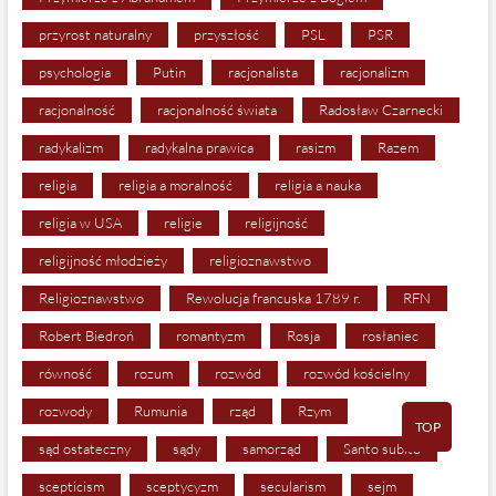
przyrost naturalny
przyszłość
PSL
PSR
psychologia
Putin
racjonalista
racjonalizm
racjonalność
racjonalność świata
Radosław Czarnecki
radykalizm
radykalna prawica
rasizm
Razem
religia
religia a moralność
religia a nauka
religia w USA
religie
religijność
religijność młodzieży
religioznawstwo
Religioznawstwo
Rewolucja francuska 1789 r.
RFN
Robert Biedroń
romantyzm
Rosja
rosłaniec
równość
rozum
rozwód
rozwód kościelny
rozwody
Rumunia
rząd
Rzym
TOP
sąd ostateczny
sądy
samorząd
Santo subito
scepticism
sceptycyzm
secularism
sejm