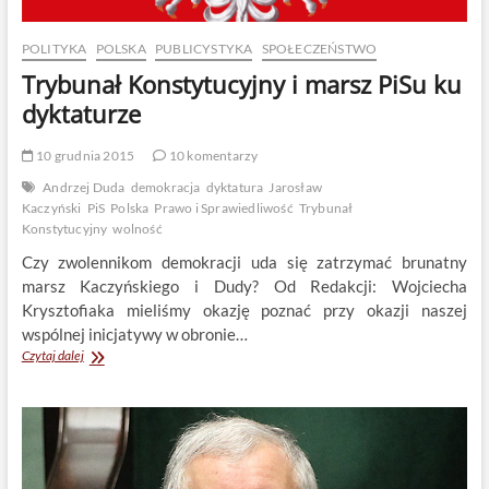
POLITYKA
POLSKA
PUBLICYSTYKA
SPOŁECZEŃSTWO
Trybunał Konstytucyjny i marsz PiSu ku
dyktaturze
10 grudnia 2015
10 komentarzy
Andrzej Duda
demokracja
dyktatura
Jarosław
Kaczyński
PiS
Polska
Prawo i Sprawiedliwość
Trybunał
Konstytucyjny
wolność
Czy zwolennikom demokracji uda się zatrzymać brunatny
marsz Kaczyńskiego i Dudy? Od Redakcji: Wojciecha
Krysztofiaka mieliśmy okazję poznać przy okazji naszej
wspólnej inicjatywy w obronie…
Trybunał
Czytaj dalej
Konstytucyjny
i
marsz
PiSu
ku
dyktaturze