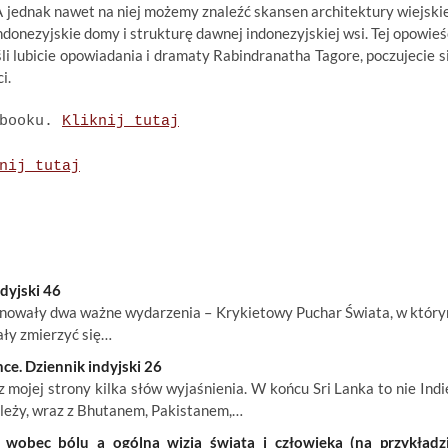
A jednak nawet na niej możemy znaleźć skansen architektury wiejskie
donezyjskie domy i strukturę dawnej indonezyjskiej wsi. Tej opowieś
li lubicie opowiadania i dramaty Rabindranatha Tagore, poczujecie s
ci.
ebooku.
Kliknij tutaj
nij tutaj
ndyjski 46
inowały dwa ważne wydarzenia – Krykietowy Puchar Świata, w któr
ały zmierzyć się…
nce. Dziennik indyjski 26
z mojej strony kilka słów wyjaśnienia. W końcu Sri Lanka to nie Indi
leży, wraz z Bhutanem, Pakistanem,…
 wobec bólu a ogólna wizja świata i człowieka (na przykładz