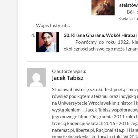
ateistów
Ból- sk
świata i
Wojas Instytut…
30. Kirana Gharana. Wokół Hirabai
Powróćmy do roku 1922, kiedy to
okolicznościach swojego męża i zna
O autorze wpisu:
Jacek Tabisz
Studiował historię sztuki. Jest poetą i muz
również pod kątem ateizmu, oraz indyjsk
na Uniwersytecie Wrocławskim z historii kl
wystąpieniami. . Jacek Tabisz współpraco
jego nowego filmu. Od grudnia 2011 roku 
trzecią kadencję w latach 2016 - 2018 Jego
natemat.pl, liberte.pl, Racjonalista.pl i Ha
tematy świeckości, kultury i sztuki. W 20