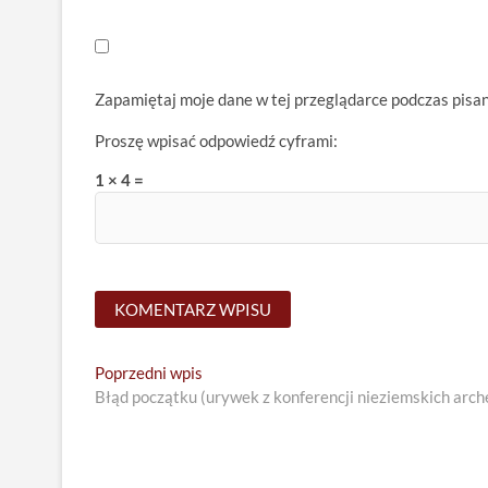
Zapamiętaj moje dane w tej przeglądarce podczas pisa
Proszę wpisać odpowiedź cyframi:
1 × 4 =
Nawigacja
Previous
Poprzedni wpis
post:
Błąd początku (urywek z konferencji nieziemskich arc
wpisu