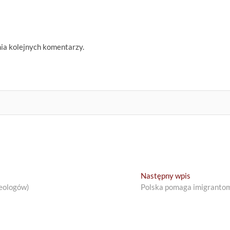
nia kolejnych komentarzy.
Next
Następny wpis
post:
heologów)
Polska pomaga imigranto