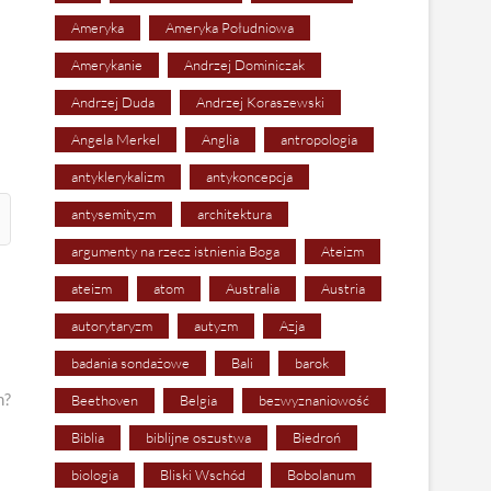
Ameryka
Ameryka Południowa
Amerykanie
Andrzej Dominiczak
Andrzej Duda
Andrzej Koraszewski
Angela Merkel
Anglia
antropologia
antyklerykalizm
antykoncepcja
antysemityzm
architektura
argumenty na rzecz istnienia Boga
Ateizm
ateizm
atom
Australia
Austria
autorytaryzm
autyzm
Azja
badania sondażowe
Bali
barok
m?
Beethoven
Belgia
bezwyznaniowość
Biblia
biblijne oszustwa
Biedroń
biologia
Bliski Wschód
Bobolanum