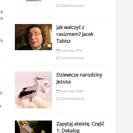
358 komentarzy
ja
ia
Jak walczyć z
rasizmem? Jacek
Tabisz
ch
6 stycznia 2017
319 komentarzy
Dziewicze narodziny
Jezusa
4 stycznia 2018
mi
235 komentarzy
a
Zapytaj ateistę. Część
1: Dekalog