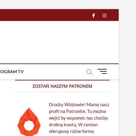
facebook
in
M
ROGRAM TV
e
n
ZOSTAŃ NASZYM PATRONEM
u
B
Drodzy Widzowie! Mamy nasz
u
profil na Patronite. Tu można
t
wejść by wspomóc nas choćby
t
drobną kwotą. W zamian
o
oferujemy różne formy
n