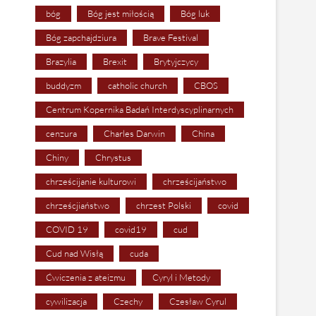
bóg
Bóg jest miłością
Bóg luk
Bóg zapchajdziura
Brave Festival
Brazylia
Brexit
Brytyjczycy
buddyzm
catholic church
CBOS
Centrum Kopernika Badań Interdyscyplinarnych
cenzura
Charles Darwin
China
Chiny
Chrystus
chrześcijanie kulturowi
chrześcijaństwo
chrześcjiaństwo
chrzest Polski
covid
COVID 19
covid19
cud
Cud nad Wisłą
cuda
Ćwiczenia z ateizmu
Cyryl i Metody
cywilizacja
Czechy
Czesław Cyrul