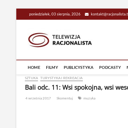
Skip
poniedziałek, 03 sierpnia, 2026
kontakt@racjonalista.
to
content
Racjona
RACJONALNA TELEW
HOME
FILMY
PUBLICYSTYKA
PODCASTY
SZTUKA
TURYSTYKA I REKREACJA
Bali odc. 11: Wsi spokojna, wsi wes
4 września 2017
Skomentuj
muzyka