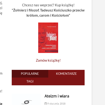
j,
Chcesz nas weprzeć? Kup książkę!
ci
"Żołnierz i filozof. Tadeusz Kościuszko przeciw
ię
królom, carom i Kościołom”
Zamów książkę!
ym
POPULARNE
KOMENTARZE
TAGI
e!
Ateizm i wiara
ie
9 stycznia 2018