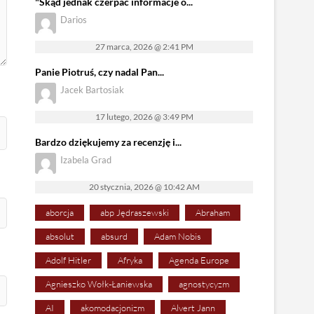
"Skąd jednak czerpać informacje o...
Darios
27 marca, 2026 @ 2:41 PM
Panie Piotruś, czy nadal Pan...
Jacek Bartosiak
17 lutego, 2026 @ 3:49 PM
Bardzo dziękujemy za recenzję i...
Izabela Grad
20 stycznia, 2026 @ 10:42 AM
aborcja
abp Jędraszewski
Abraham
absolut
absurd
Adam Nobis
Adolf Hitler
Afryka
Agenda Europe
Agnieszko Wołk-Łaniewska
agnostycyzm
AI
akomodacjonizm
Alvert Jann