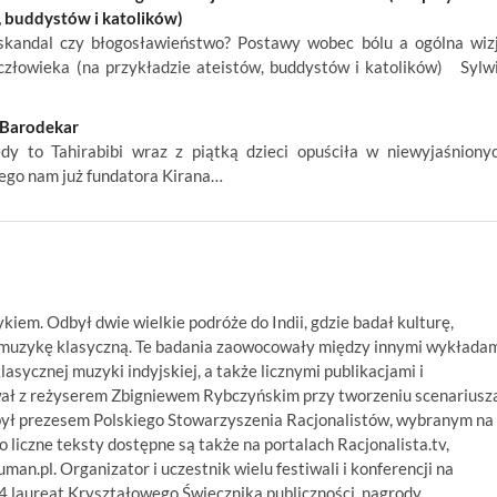
, buddystów i katolików)
andal czy błogosławieństwo? Postawy wobec bólu a ogólna wiz
 człowieka (na przykładzie ateistów, buddystów i katolików) Sylw
 Barodekar
 Tahirabibi wraz z piątką dzieci opuściła w niewyjaśniony
nego nam już fundatora Kirana…
ykiem. Odbył dwie wielkie podróże do Indii, gdzie badał kulturę,
ą muzykę klasyczną. Te badania zaowocowały między innymi wykłada
asycznej muzyki indyjskiej, a także licznymi publikacjami i
wał z reżyserem Zbigniewem Rybczyńskim przy tworzeniu scenariusz
był prezesem Polskiego Stowarzyszenia Racjonalistów, wybranym na
 liczne teksty dostępne są także na portalach Racjonalista.tv,
numan.pl. Organizator i uczestnik wielu festiwali i konferencji na
14 laureat Kryształowego Świecznika publiczności, nagrody