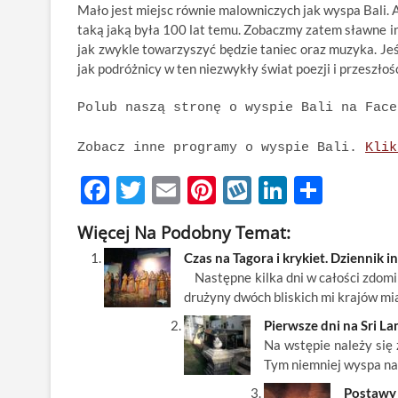
Mało jest miejsc równie malowniczych jak wyspa Bali. 
taką jaką była 100 lat temu. Zobaczmy zatem sławne in
jak zwykle towarzyszyć będzie taniec oraz muzyka. Jeś
jak podróżnicy w ten niezwykły świat poezji i przeszłoś
Polub naszą stronę o wyspie Bali na Fac
Zobacz inne programy o wyspie Bali.
Klik
F
T
E
Pi
W
Li
S
ac
w
m
nt
y
n
h
Więcej Na Podobny Temat:
e
itt
ail
er
k
k
ar
Czas na Tagora i krykiet. Dziennik i
b
er
es
o
e
e
Następne kilka dni w całości zdom
o
t
p
dI
drużyny dwóch bliskich mi krajów mi
o
n
Pierwsze dni na Sri La
Na wstępie należy się 
k
Tym niemniej wyspa na
Postawy