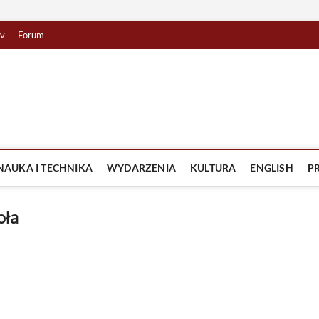
tv
Forum
lista TV
IZJA
NAUKA I TECHNIKA
WYDARZENIA
KULTURA
ENGLISH
P
oła