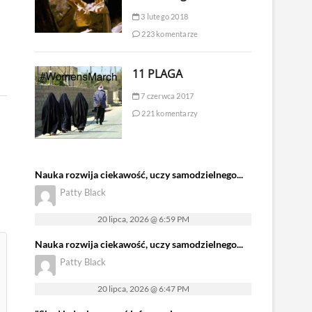
3 lutego 2018
223 komentarze
11 PLAGA
7 czerwca 2017
221 komentarzy
Nauka rozwija ciekawość, uczy samodzielnego...
Patty Black
20 lipca, 2026 @ 6:59 PM
Nauka rozwija ciekawość, uczy samodzielnego...
Patty Black
20 lipca, 2026 @ 6:47 PM