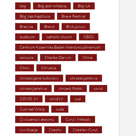
bóg
Bóg jest miłością
Bóg luk
Bóg zapchajdziura
Brave Festival
Brazylia
Brexit
Brytyjczycy
buddyzm
catholic church
CBOS
Centrum Kopernika Badań Interdyscyplinarnych
cenzura
Charles Darwin
China
Chiny
Chrystus
chrześcijanie kulturowi
chrześcijaństwo
chrześcjiaństwo
chrzest Polski
covid
COVID 19
covid19
cud
Cud nad Wisłą
cuda
Ćwiczenia z ateizmu
Cyryl i Metody
cywilizacja
Czechy
Czesław Cyrul