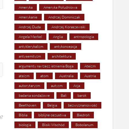
Ameryka
Ameryka Południowa
Amerykanie
Andrzej Dominiczak
Andrzej Duda
Andrzej Koraszewski
Angela Merkel
Anglia
antropologia
antyklerykalizm
antykoncepcja
antysemityzm
architektura
argumenty na rzecz istnienia Boga
Ateizm
ateizm
atom
Australia
Austria
autorytaryzm
autyzm
Azja
badania sondażowe
Bali
barok
Beethoven
Belgia
bezwyznaniowość
Biblia
biblijne oszustwa
Biedroń
m?
biologia
Bliski Wschód
Bobolanum