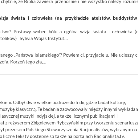
chętnie, że Biblia zawiera przenośnie i nie wszystko należy rozumi
ja świata i człowieka (na przykładzie ateistów, buddystów
wo? Postawy wobec bólu a ogólna wizja świata i człowieka (
atolików) Sylwia Wojas Instytut…
nego „Państwa Islamskiego”? Powiem ci, przyjacielu. Nie ucieszy c
ozofa. Korzeń tego zła,…
ykiem. Odbył dwie wielkie podróże do Indii, gdzie badał kulturę,
ą muzykę klasyczną. Te badania zaowocowały między innymi wykłada
asycznej muzyki indyjskiej, a także licznymi publikacjami i
wał z reżyserem Zbigniewem Rybczyńskim przy tworzeniu scenariusz
był prezesem Polskiego Stowarzyszenia Racjonalistów, wybranym na
 liczne teksty dostępne są także na portalach Racjonalista.tv,