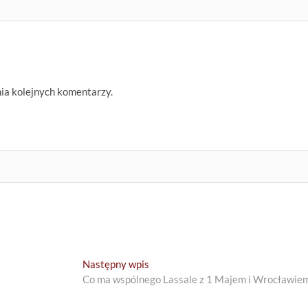
nia kolejnych komentarzy.
Next
Następny wpis
post:
Co ma wspólnego Lassale z 1 Majem i Wrocławie