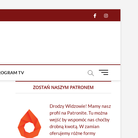
facebook
in
M
ROGRAM TV
e
n
ZOSTAŃ NASZYM PATRONEM
u
B
Drodzy Widzowie! Mamy nasz
u
profil na Patronite. Tu można
t
wejść by wspomóc nas choćby
t
drobną kwotą. W zamian
o
oferujemy różne formy
n