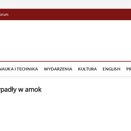
orum
lista TV
IZJA
NAUKA I TECHNIKA
WYDARZENIA
KULTURA
ENGLISH
P
wpadły w amok