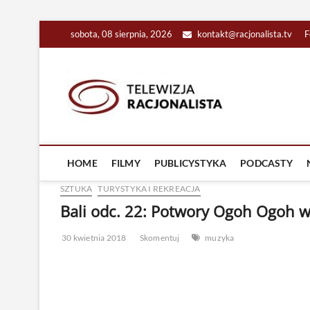
Skip
sobota, 08 sierpnia, 2026
kontakt@racjonalista.tv
F
to
content
Racjona
RACJONALNA TELEW
HOME
FILMY
PUBLICYSTYKA
PODCASTY
SZTUKA
TURYSTYKA I REKREACJA
Bali odc. 22: Potwory Ogoh Ogoh 
30 kwietnia 2018
Skomentuj
muzyka