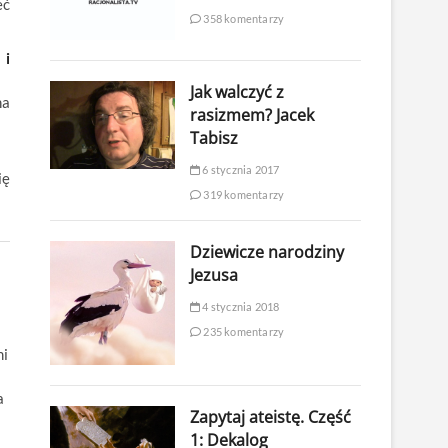
eć
358 komentarzy
 i
Jak walczyć z
na
rasizmem? Jacek
Tabisz
6 stycznia 2017
ię
319 komentarzy
Dziewicze narodziny
Jezusa
4 stycznia 2018
235 komentarzy
mi
a
Zapytaj ateistę. Część
1: Dekalog