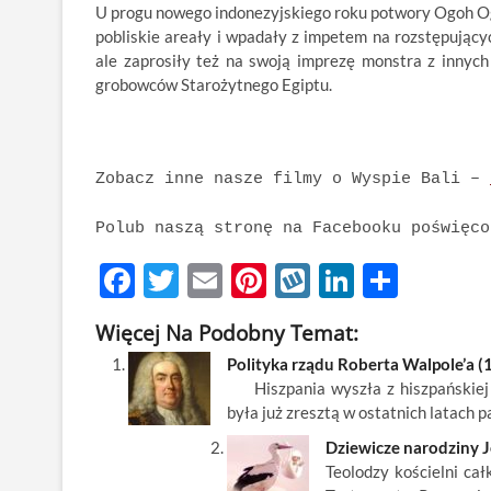
U progu nowego indonezyjskiego roku potwory Ogoh Ogoh
pobliskie areały i wpadały z impetem na rozstępujący
ale zaprosiły też na swoją imprezę monstra z innyc
grobowców Starożytnego Egiptu.
Zobacz inne nasze filmy o Wyspie Bali –
Polub naszą stronę na Facebooku poświęc
F
T
E
Pi
W
Li
S
ac
w
m
nt
y
n
h
Więcej Na Podobny Temat:
e
itt
ail
er
k
k
ar
Polityka rządu Roberta Walpole’a 
b
er
es
o
e
e
Hiszpania wyszła z hiszpańskiej w
o
t
p
dI
była już zresztą w ostatnich latach
o
n
Dziewicze narodziny 
Teolodzy kościelni ca
k