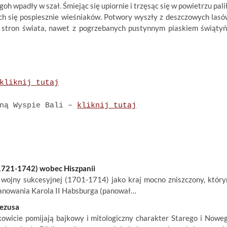
 wpadły w szał. Śmiejąc się upiornie i trzęsąc się w powietrzu pali
ch się pospiesznie wieśniaków. Potwory wyszły z deszczowych lasó
h stron świata, nawet z pogrzebanych pustynnym piaskiem świątyń
kliknij tutaj
oną Wyspie Bali –
kliknij tutaj
(1721-1742) wobec Hiszpanii
ojny sukcesyjnej (1701-1714) jako kraj mocno zniszczony, któr
 panowania Karola II Habsburga (panował…
Jezusa
łkowicie pomijają bajkowy i mitologiczny charakter Starego i Nowe