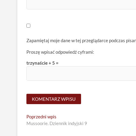
Zapamiętaj moje dane w tej przeglądarce podczas pisa
Proszę wpisać odpowiedź cyframi:
trzynaście + 5 =
Nawigacja
Previous
Poprzedni wpis
post:
Mussoorie. Dziennik indyjski 9
wpisu