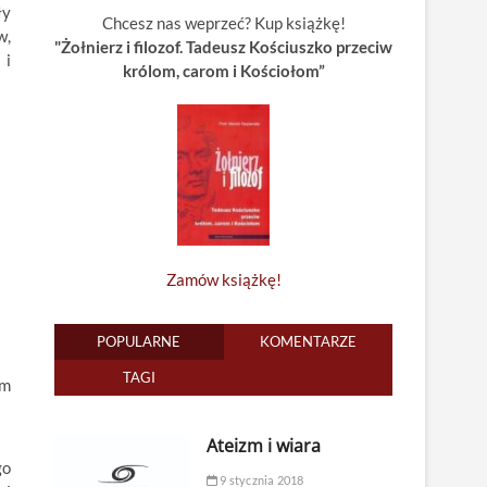
ły
Chcesz nas weprzeć? Kup książkę!
w,
"Żołnierz i filozof. Tadeusz Kościuszko przeciw
 i
królom, carom i Kościołom”
Zamów książkę!
POPULARNE
KOMENTARZE
TAGI
ym
Ateizm i wiara
go
9 stycznia 2018