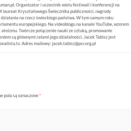
numan.pl. Organizator i uczestnik wielu festiwali i konferencji na
14 laureat Kryształowego Świecznika publiczności, nagrody
 działania na rzecz świeckiego państwa. W tym samym roku
arlamentu europejskiego. Na videoblogu na kanale YouTube, wzorem
 ateizmu. Twórcze połączenie nauki ze sztuką, promowanie
niem są głównymi celami jego działalności. Jacek Tabisz jest
alista.tv. Adres mailowy: jacek.tabisz@psr.org.pl
 pola są oznaczone
*