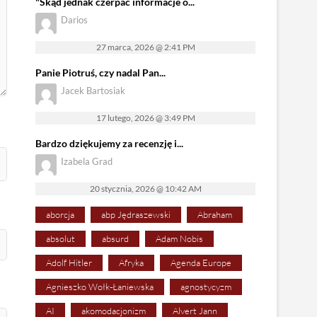
"Skąd jednak czerpać informacje o...
Darios
27 marca, 2026 @ 2:41 PM
Panie Piotruś, czy nadal Pan...
Jacek Bartosiak
17 lutego, 2026 @ 3:49 PM
Bardzo dziękujemy za recenzję i...
Izabela Grad
20 stycznia, 2026 @ 10:42 AM
aborcja
abp Jędraszewski
Abraham
absolut
absurd
Adam Nobis
Adolf Hitler
Afryka
Agenda Europe
Agnieszko Wołk-Łaniewska
agnostycyzm
AI
akomodacjonizm
Alvert Jann