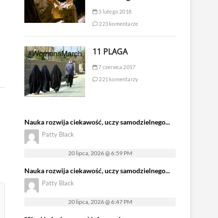
3 lutego 2018
223 komentarze
11 PLAGA
7 czerwca 2017
221 komentarzy
Nauka rozwija ciekawość, uczy samodzielnego...
Patty Black
20 lipca, 2026 @ 6:59 PM
Nauka rozwija ciekawość, uczy samodzielnego...
Patty Black
20 lipca, 2026 @ 6:47 PM