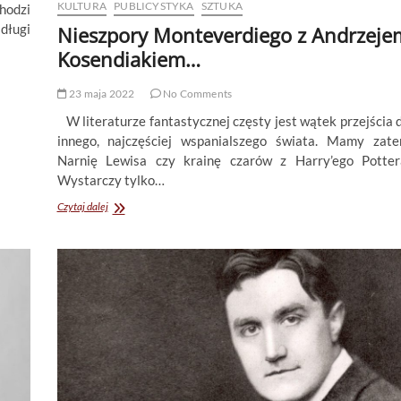
KULTURA
PUBLICYSTYKA
SZTUKA
chodzi
długi
Nieszpory Monteverdiego z Andrzeje
Kosendiakiem…
23 maja 2022
No Comments
W literaturze fantastycznej częsty jest wątek przejścia 
innego, najczęściej wspanialszego świata. Mamy zat
Narnię Lewisa czy krainę czarów z Harry’ego Potter
Wystarczy tylko…
Nieszpory
Czytaj dalej
Monteverdiego
z
Andrzejem
Kosendiakiem…