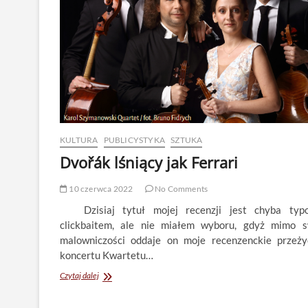
KULTURA
PUBLICYSTYKA
SZTUKA
Dvořák lśniący jak Ferrari
10 czerwca 2022
No Comments
Dzisiaj tytuł mojej recenzji jest chyba typ
clickbaitem, ale nie miałem wyboru, gdyż mimo s
malowniczości oddaje on moje recenzenckie przeży
koncertu Kwartetu…
Dvořák
Czytaj dalej
lśniący
jak