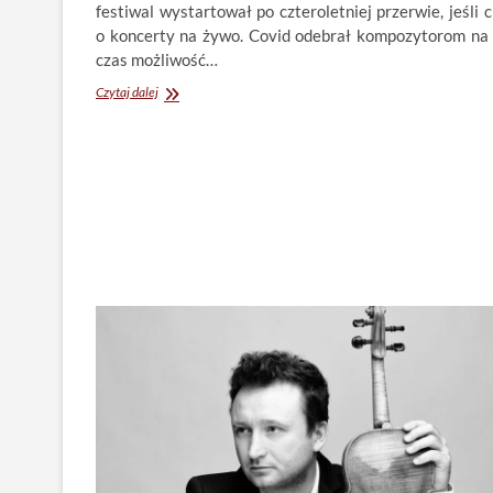
festiwal wystartował po czteroletniej przerwie, jeśli 
o koncerty na żywo. Covid odebrał kompozytorom na 
czas możliwość…
Zaczęła
Czytaj dalej
się
Musica
Polonica
Nova!