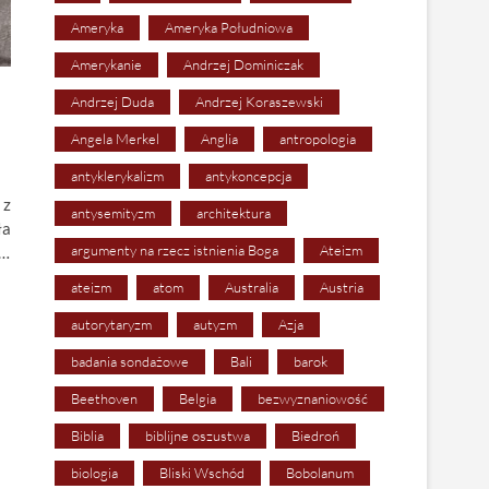
Ameryka
Ameryka Południowa
Amerykanie
Andrzej Dominiczak
Andrzej Duda
Andrzej Koraszewski
Angela Merkel
Anglia
antropologia
antyklerykalizm
antykoncepcja
 z
antysemityzm
architektura
ła
argumenty na rzecz istnienia Boga
Ateizm
a…
ateizm
atom
Australia
Austria
autorytaryzm
autyzm
Azja
badania sondażowe
Bali
barok
Beethoven
Belgia
bezwyznaniowość
Biblia
biblijne oszustwa
Biedroń
biologia
Bliski Wschód
Bobolanum