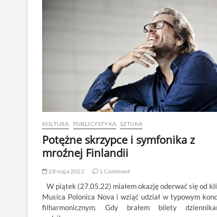
Ferrari
KULTURA
PUBLICYSTYKA
SZTUKA
Potężne skrzypce i symfonika z
mroźnej Finlandii
28 maja 2022
1 Comment
W piątek (27.05.22) miałem okazję oderwać się od kl
Musica Polonica Nova i wziąć udział w typowym konc
filharmonicznym. Gdy brałem bilety dziennikar