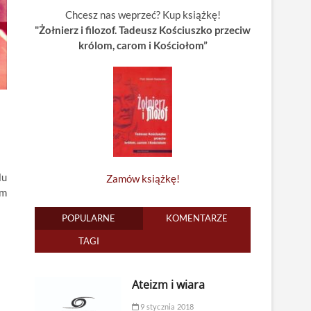
Chcesz nas weprzeć? Kup książkę!
"Żołnierz i filozof. Tadeusz Kościuszko przeciw
królom, carom i Kościołom”
lu
Zamów książkę!
ym
POPULARNE
KOMENTARZE
TAGI
Ateizm i wiara
9 stycznia 2018