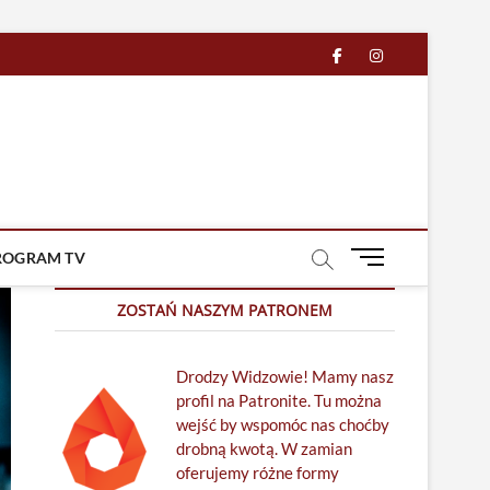
facebook
in
M
ROGRAM TV
e
n
ZOSTAŃ NASZYM PATRONEM
u
B
Drodzy Widzowie! Mamy nasz
u
profil na Patronite. Tu można
t
wejść by wspomóc nas choćby
t
drobną kwotą. W zamian
o
oferujemy różne formy
n