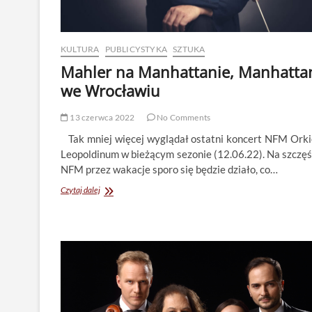
KULTURA
PUBLICYSTYKA
SZTUKA
Mahler na Manhattanie, Manhatta
we Wrocławiu
13 czerwca 2022
No Comments
Tak mniej więcej wyglądał ostatni koncert NFM Orki
Leopoldinum w bieżącym sezonie (12.06.22). Na szczęś
NFM przez wakacje sporo się będzie działo, co…
Mahler
Czytaj dalej
na
Manhattanie,
Manhattan
we
Wrocławiu