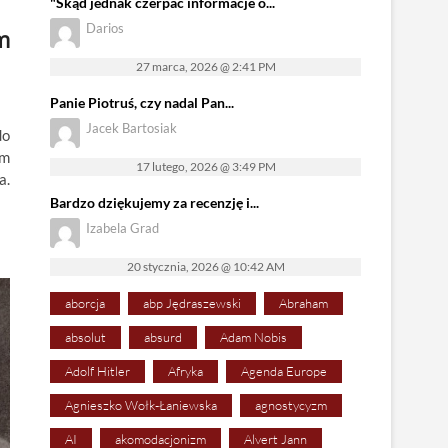
"Skąd jednak czerpać informacje o...
Darios
m
27 marca, 2026 @ 2:41 PM
Panie Piotruś, czy nadal Pan...
Jacek Bartosiak
do
em
17 lutego, 2026 @ 3:49 PM
a.
Bardzo dziękujemy za recenzję i...
Izabela Grad
20 stycznia, 2026 @ 10:42 AM
aborcja
abp Jędraszewski
Abraham
absolut
absurd
Adam Nobis
Adolf Hitler
Afryka
Agenda Europe
Agnieszko Wołk-Łaniewska
agnostycyzm
AI
akomodacjonizm
Alvert Jann