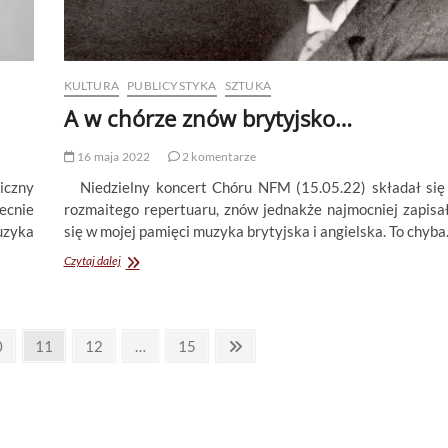
KULTURA
PUBLICYSTYKA
SZTUKA
A w chórze znów brytyjsko…
16 maja 2022
2 komentarze
iczny
Niedzielny koncert Chóru NFM (15.05.22) składał się
ecnie
rozmaitego repertuaru, znów jednakże najmocniej zapisa
uzyka
się w mojej pamięci muzyka brytyjska i angielska. To chyb
A
Czytaj dalej
w
chórze
znów
brytyjsko…
age
Page
Page
Page
Next
0
11
12
…
15
page