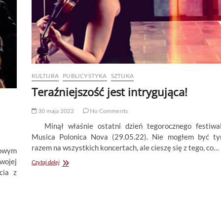
KULTURA
PUBLICYSTYKA
SZTUKA
Teraźniejszość jest intrygująca!
30 maja 2022
No Comments
Minął właśnie ostatni dzień tegorocznego festiwa
Musica Polonica Nova (29.05.22). Nie mogłem być t
razem na wszystkich koncertach, ale cieszę się z tego, co…
owym
wojej
Teraźniejszość
Czytaj dalej
jest
cia z
intrygująca!