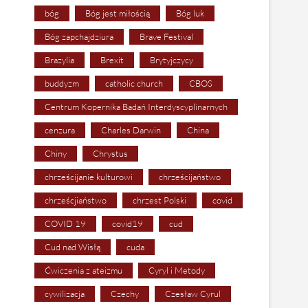
bóg
Bóg jest miłością
Bóg luk
Bóg zapchajdziura
Brave Festival
Brazylia
Brexit
Brytyjczycy
buddyzm
catholic church
CBOS
Centrum Kopernika Badań Interdyscyplinarnych
cenzura
Charles Darwin
China
Chiny
Chrystus
chrześcijanie kulturowi
chrześcijaństwo
chrześcjiaństwo
chrzest Polski
covid
COVID 19
covid19
cud
Cud nad Wisłą
cuda
Ćwiczenia z ateizmu
Cyryl i Metody
cywilizacja
Czechy
Czesław Cyrul