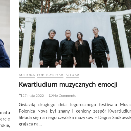
KULTURA
PUBLICYSTYKA
SZTUKA
Kwartludium muzycznych emocji
27 maja 2022
No Comments
Gwiazdą drugiego dnia tegorocznego festiwalu Musi
Polonica Nova był znany i ceniony zespół Kwartludiu
imatu
Składa się na niego czwórka muzyków – Dagna Sadkows
ercie
grająca na…
skie,