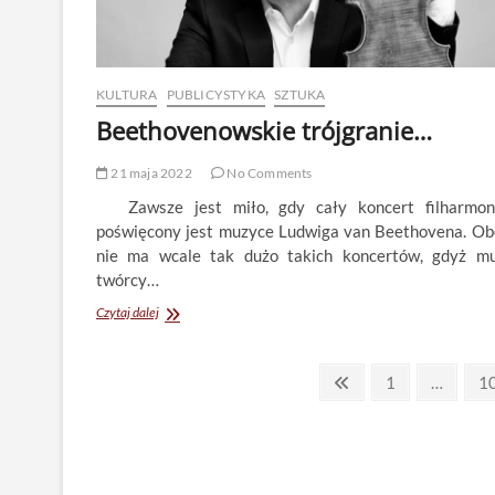
KULTURA
PUBLICYSTYKA
SZTUKA
Beethovenowskie trójgranie…
21 maja 2022
No Comments
Zawsze jest miło, gdy cały koncert filharmon
poświęcony jest muzyce Ludwiga van Beethovena. Ob
nie ma wcale tak dużo takich koncertów, gdyż m
twórcy…
Beethovenowskie
Czytaj dalej
trójgranie…
Stronicowanie
Previous
Page
P
1
…
1
page
wpisów