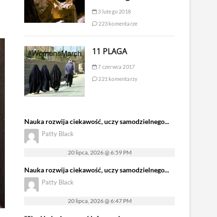
3 lutego 2018
223 komentarze
11 PLAGA
7 czerwca 2017
221 komentarzy
Nauka rozwija ciekawość, uczy samodzielnego...
Patty Black
20 lipca, 2026 @ 6:59 PM
Nauka rozwija ciekawość, uczy samodzielnego...
Patty Black
20 lipca, 2026 @ 6:47 PM