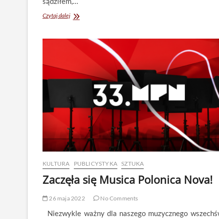
sądziłem,…
Potężne
Czytaj dalej
skrzypce
i
symfonika
z
mroźnej
Finlandii
KULTURA
PUBLICYSTYKA
SZTUKA
Zaczęła się Musica Polonica Nova!
26 maja 2022
No Comments
Niezwykle ważny dla naszego muzycznego wszechś