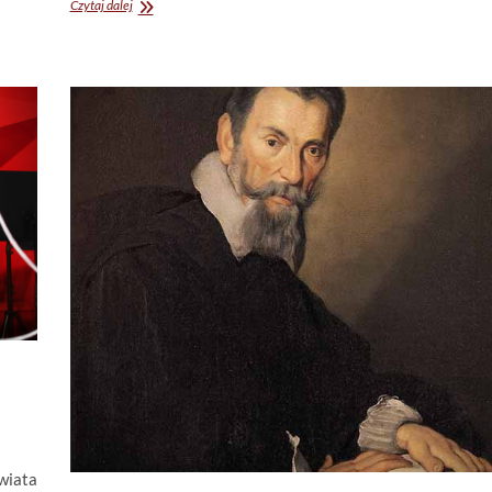
Kwartludium
Czytaj dalej
muzycznych
emocji
wiata