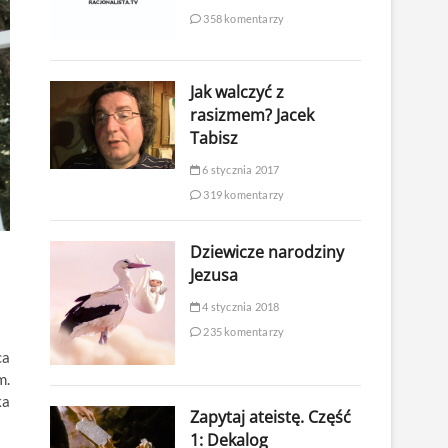
358 komentarzy
Jak walczyć z
rasizmem? Jacek
Tabisz
6 stycznia 2017
319 komentarzy
Dziewicze narodziny
Jezusa
4 stycznia 2018
235 komentarzy
ca
m.
ka
Zapytaj ateistę. Część
1: Dekalog