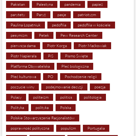
Pakistan
Palestyna
pandemia
papież
parytety
Paryż
pasje
patriotyzm
Paulina Łopatniuk
pedofilia
pedofilia w kościele
pesymizm
Petek
Pew Research Center
pierwsza dama
Piotr Korga
Piotr Maćkowiak
Piotr Napierała
PiS
Pismo Święte
Platforma Obywatelska
Płeć biologiczna
Płeć kulturowa
PO
Pochodzenie religii
poczucie winy
podejmowanie decyzji
poezja
Polacy
politeizm
politics
politologia
Polityka
polityka
Polska
Polskie Stowarzyszenie Racjonalistów
poprawność polityczna
populizm
Portugalia