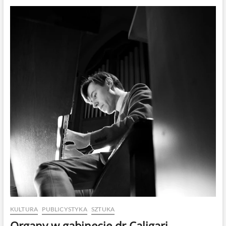
i
rozległa
prezentacja
ukraińskiej
muzyki
chóralnej
KULTURA
PUBLICYSTYKA
SZTUKA
Organy w gabinecie dr Caligari