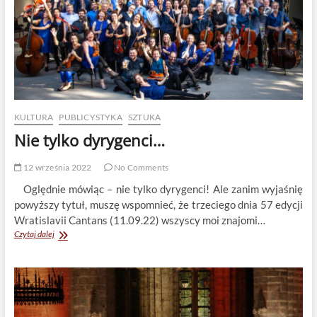
KULTURA
PUBLICYSTYKA
SZTUKA
Nie tylko dyrygenci…
12 września 2022
No Comments
Oględnie mówiąc – nie tylko dyrygenci! Ale zanim wyjaśnię
powyższy tytuł, muszę wspomnieć, że trzeciego dnia 57 edycji
Wratislavii Cantans (11.09.22) wszyscy moi znajomi…
Nie
Czytaj dalej
tylko
dyrygenci…