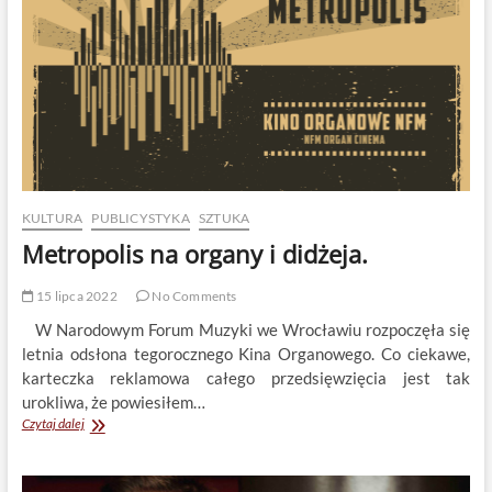
KULTURA
PUBLICYSTYKA
SZTUKA
Metropolis na organy i didżeja.
15 lipca 2022
No Comments
W Narodowym Forum Muzyki we Wrocławiu rozpoczęła się
letnia odsłona tegorocznego Kina Organowego. Co ciekawe,
karteczka reklamowa całego przedsięwzięcia jest tak
urokliwa, że powiesiłem…
Metropolis
Czytaj dalej
na
organy
i