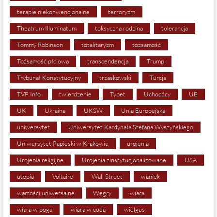
terapie niekonwencjonalne
terroryzm
Theatrum Illuminatum
toksyczna rodzina
tolerancja
Tommy Robinson
totalitaryzm
tożsamość
Tożsamość płciowa
transcendencja
Trump
Trybunał Konstytucyjny
trzaskowski
Turcja
TVP Info
twierdzenie
Tybet
Uchodźcy
UE
UK
Ukraina
UKSW
Unia Europejska
uniwersytet
Uniwersytet Kardynała Stefana Wyszyńskiego
Uniwersytet Papieski w Krakowie
urojenia
Urojenia religijne
Urojenia zinstytucjonalizowane
USA
utopia
Voltaire
Wall Street
waniek
wartości uniwersalne
Węgry
wiara
wiara w boga
wiara w cuda
wielgus