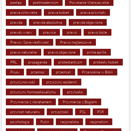
postęp
postmodernizm
Powstanie Warszawskie
prawa człowieka
prawa kobiet
prawa przyrody
prawda
prawda absolutna
prawda objawiona
prawdy wiary
prawica
prawo
prawo boże
Prawo i Sprawiedliwość
Prawo mojżeszowe
prawo naturalne
prawo objawione
prima aprilis
PRL
propaganda
protestantyzm
protesty kobiet
Prusy
przemoc
przemysł
Przenośnie w Biblii
przyczynowość
przyczyny epidemii
przyczyny homoseksualizmu
przyłuska
Przymierze z Abrahamem
Przymierze z Bogiem
przyrost naturalny
przyszłość
PSL
PSR
psychologia
Putin
racjonalista
racjonalizm