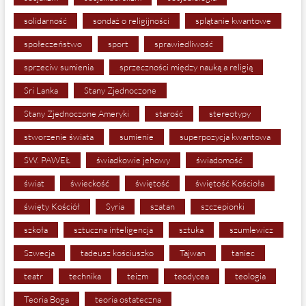
solidarność
sondaż o religijności
splątanie kwantowe
społeczeństwo
sport
sprawiedliwość
sprzeciw sumienia
sprzeczności między nauką a religią
Sri Lanka
Stany Zjednoczone
Stany Zjednoczone Ameryki
starość
stereotypy
stworzenie świata
sumienie
superpozycja kwantowa
ŚW. PAWEŁ
świadkowie jehowy
świadomość
świat
świeckość
świętość
świętość Kościoła
święty Kościół
Syria
szatan
szczepionki
szkoła
sztuczna inteligencja
sztuka
szumlewicz
Szwecja
tadeusz kościuszko
Tajwan
taniec
teatr
technika
teizm
teodycea
teologia
Teoria Boga
teoria ostateczna