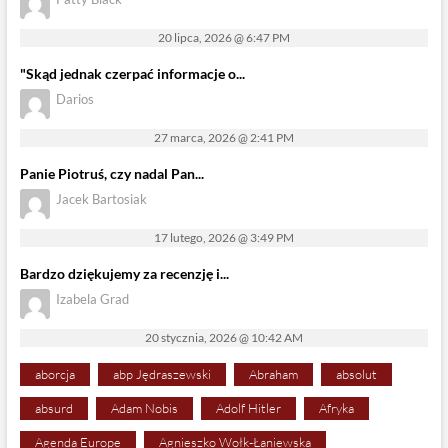
20 lipca, 2026 @ 6:47 PM
"Skąd jednak czerpać informacje o...
Darios
27 marca, 2026 @ 2:41 PM
Panie Piotruś, czy nadal Pan...
Jacek Bartosiak
17 lutego, 2026 @ 3:49 PM
Bardzo dziękujemy za recenzję i...
Izabela Grad
20 stycznia, 2026 @ 10:42 AM
aborcja
abp Jędraszewski
Abraham
absolut
absurd
Adam Nobis
Adolf Hitler
Afryka
Agenda Europe
Agnieszko Wołk-Łaniewska