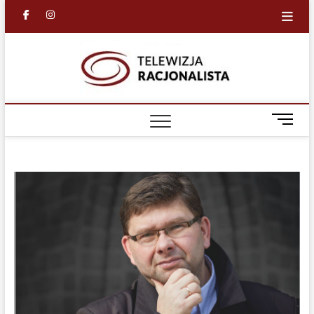
Skip
facebook
in
to
content
Racjona
RACJONALNA
TELEWIZJA
TV
M
e
n
u
B
u
t
t
o
n