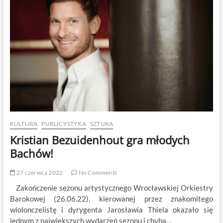
didżeja.
KULTURA
PUBLICYSTYKA
SZTUKA
Kristian Bezuidenhout gra młodych
Bachów!
27 czerwca 2022
No Comments
Zakończenie sezonu artystycznego Wrocławskiej Orkiestry
Barokowej (26.06.22), kierowanej przez znakomitego
wiolonczelistę i dyrygenta Jarosławia Thiela okazało się
jednym z największych wydarzeń sezonu i chyba…