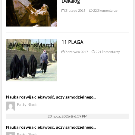
Dekalog
3 lutego 2018
223 komentarze
11 PLAGA
7 czerwca 2017
221 komentarzy
Nauka rozwija ciekawość, uczy samodzielnego...
Patty Black
20 lipca, 2026 @ 6:59 PM
Nauka rozwija ciekawość, uczy samodzielnego...
Patty Black