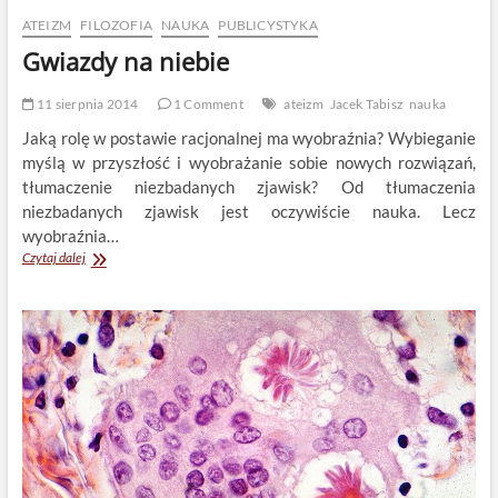
ATEIZM
FILOZOFIA
NAUKA
PUBLICYSTYKA
Gwiazdy na niebie
11 sierpnia 2014
1 Comment
ateizm
Jacek Tabisz
nauka
Jaką rolę w postawie racjonalnej ma wyobraźnia? Wybieganie
myślą w przyszłość i wyobrażanie sobie nowych rozwiązań,
tłumaczenie niezbadanych zjawisk? Od tłumaczenia
niezbadanych zjawisk jest oczywiście nauka. Lecz
wyobraźnia…
Gwiazdy
Czytaj dalej
na
niebie