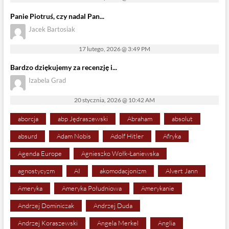
Panie Piotruś, czy nadal Pan...
Jacek Bartosiak
17 lutego, 2026 @ 3:49 PM
Bardzo dziękujemy za recenzję i...
Izabela Grad
20 stycznia, 2026 @ 10:42 AM
aborcja
abp Jędraszewski
Abraham
absolut
absurd
Adam Nobis
Adolf Hitler
Afryka
Agenda Europe
Agnieszko Wołk-Łaniewska
agnostycyzm
AI
akomodacjonizm
Alvert Jann
Ameryka
Ameryka Południowa
Amerykanie
Andrzej Dominiczak
Andrzej Duda
Andrzej Koraszewski
Angela Merkel
Anglia