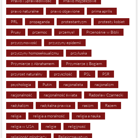
Prawo i Sprawiedliwość
Prawo mojżeszowe
prawo naturalne
prawo objawione
prima aprilis
PRL
propaganda
protestantyzm
protesty kobiet
Prusy
przemoc
przemysł
Przenośnie w Biblii
przyczynowość
przyczyny epidemii
przyczyny homoseksualizmu
przyłuska
Przymierze z Abrahamem
Przymierze z Bogiem
przyrost naturalny
przyszłość
PSL
PSR
psychologia
Putin
racjonalista
racjonalizm
racjonalność
racjonalność świata
Radosław Czarnecki
radykalizm
radykalna prawica
rasizm
Razem
religia
religia a moralność
religia a nauka
religia w USA
religie
religijność
religijność młodzieży
Religioznawstwo