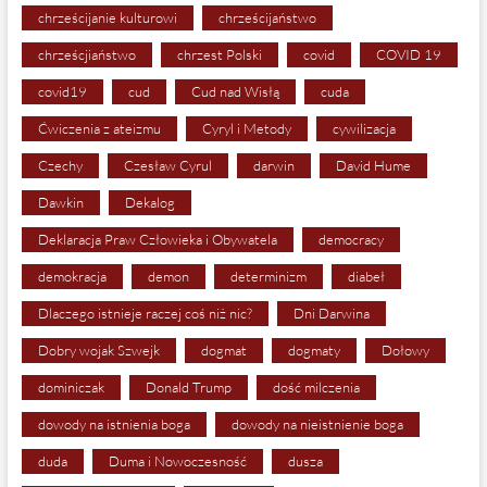
chrześcijanie kulturowi
chrześcijaństwo
chrześcjiaństwo
chrzest Polski
covid
COVID 19
covid19
cud
Cud nad Wisłą
cuda
Ćwiczenia z ateizmu
Cyryl i Metody
cywilizacja
Czechy
Czesław Cyrul
darwin
David Hume
Dawkin
Dekalog
Deklaracja Praw Człowieka i Obywatela
democracy
demokracja
demon
determinizm
diabeł
Dlaczego istnieje raczej coś niż nic?
Dni Darwina
Dobry wojak Szwejk
dogmat
dogmaty
Dołowy
dominiczak
Donald Trump
dość milczenia
dowody na istnienia boga
dowody na nieistnienie boga
duda
Duma i Nowoczesność
dusza