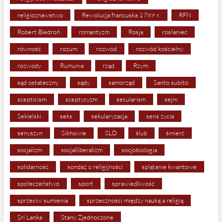
religioznawstwo
Rewolucja francuska 1789 r.
RFN
Robert Biedroń
romantyzm
Rosja
rosłaniec
równość
rozum
rozwód
rozwód kościelny
rozwody
Rumunia
rząd
Rzym
sąd ostateczny
sądy
samorząd
Santo subito
scepticism
sceptycyzm
secularism
sejm
Sekielski
seks
sekularyzacja
sens życia
senyszyn
Sikhowie
SLD
ślub
śmierć
socjalizm
socjalliberalizm
socjobiologia
solidarność
sondaż o religijności
splątanie kwantowe
społeczeństwo
sport
sprawiedliwość
sprzeciw sumienia
sprzeczności między nauką a religią
Sri Lanka
Stany Zjednoczone