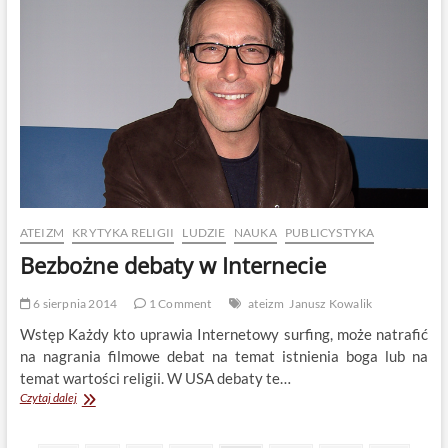
czym
się
zajmują
patomorfolodzy
(część
1)
ATEIZM
KRYTYKA RELIGII
LUDZIE
NAUKA
PUBLICYSTYKA
Bezbożne debaty w Internecie
6 sierpnia 2014
1 Comment
ateizm
Janusz Kowalik
Wstęp Każdy kto uprawia Internetowy surfing, może natrafić
na nagrania filmowe debat na temat istnienia boga lub na
temat wartości religii. W USA debaty te…
Bezbożne
Czytaj dalej
debaty
w