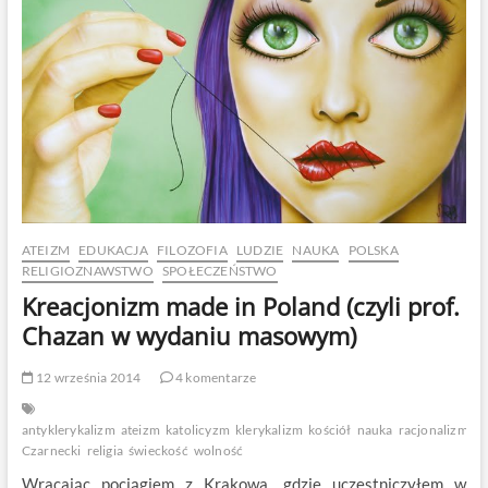
ATEIZM
EDUKACJA
FILOZOFIA
LUDZIE
NAUKA
POLSKA
RELIGIOZNAWSTWO
SPOŁECZEŃSTWO
Kreacjonizm made in Poland (czyli prof.
Chazan w wydaniu masowym)
12 września 2014
4 komentarze
antyklerykalizm
ateizm
katolicyzm
klerykalizm
kościół
nauka
racjonalizm
R
Czarnecki
religia
świeckość
wolność
Wracając pociągiem z Krakowa, gdzie uczestniczyłem w