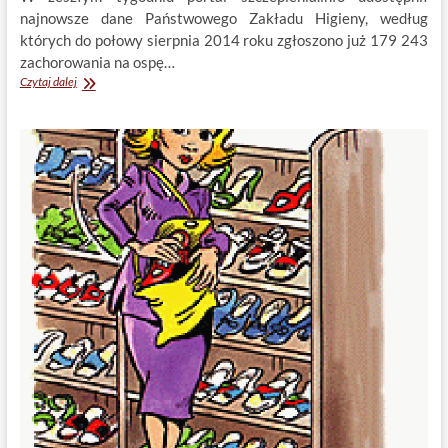
najnowsze dane Państwowego Zakładu Higieny, według
których do połowy sierpnia 2014 roku zgłoszono już 179 243
zachorowania na ospę…
Długotrwała
Czytaj dalej
ochrona
przed
ospą
wietrzną