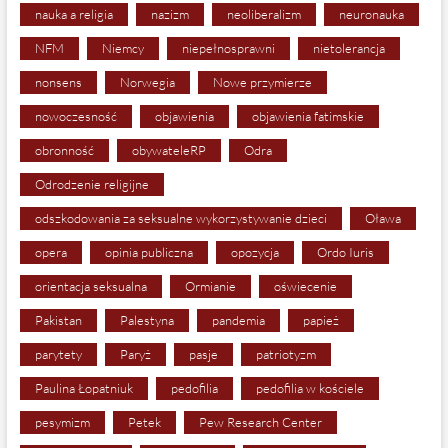
nauka a religia
nazizm
neoliberalizm
neuronauka
NFM
Niemcy
niepełnosprawni
nietolerancja
nonsens
Norwegia
Nowe przymierze
nowoczesność
objawienia
objawienia fatimskie
obronność
obywateleRP
Odra
Odrodzenie religijne
odszkodowania za seksualne wykorzystywanie dzieci
Oława
opera
opinia publiczna
opozycja
Ordo Iuris
orientacja seksualna
Ormianie
oświecenie
Pakistan
Palestyna
pandemia
papież
parytety
Paryż
pasje
patriotyzm
Paulina Łopatniuk
pedofilia
pedofilia w kościele
pesymizm
Petek
Pew Research Center