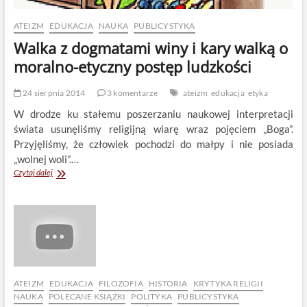
ATEIZM
EDUKACJA
NAUKA
PUBLICYSTYKA
Walka z dogmatami winy i kary walką o
moralno-etyczny postęp ludzkości
24 sierpnia 2014
3 komentarze
ateizm
edukacja
etyka
W drodze ku stałemu poszerzaniu naukowej interpretacji
świata usunęliśmy religijną wiarę wraz pojęciem „Boga”.
Przyjęliśmy, że człowiek pochodzi do małpy i nie posiada
„wolnej woli”.…
Walka
Czytaj dalej
z
dogmatami
winy
i
kary
walką
o
moralno-
etyczny
ATEIZM
EDUKACJA
FILOZOFIA
HISTORIA
KRYTYKA RELIGII
postęp
NAUKA
POLECANE KSIĄŻKI
POLITYKA
PUBLICYSTYKA