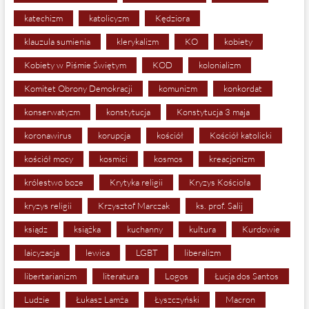
katechizm
katolicyzm
Kędziora
klauzula sumienia
klerykalizm
KO
kobiety
Kobiety w Piśmie Świętym
KOD
kolonializm
Komitet Obrony Demokracji
komunizm
konkordat
konserwatyzm
konstytucja
Konstytucja 3 maja
koronawirus
korupcja
kościół
Kościół katolicki
kościół mocy
kosmici
kosmos
kreacjonizm
królestwo boze
Krytyka religii
Kryzys Kościoła
kryzys religii
Krzysztof Marczak
ks. prof. Salij
ksiądz
książka
kuchanny
kultura
Kurdowie
laicyzacja
lewica
LGBT
liberalizm
libertarianizm
literatura
Logos
Łucja dos Santos
Ludzie
Łukasz Lamża
Łyszczyński
Macron