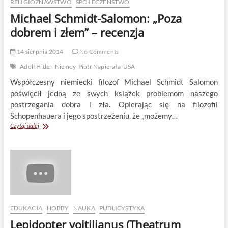
ludzkości
RELIGIOZNAWSTWO
SPOŁECZEŃSTWO
Michael Schmidt-Salomon: „Poza
dobrem i złem” – recenzja
14 sierpnia 2014
No Comments
Adolf Hitler
Niemcy
Piotr Napierała
USA
Współczesny niemiecki filozof Michael Schmidt Salomon
poświęcił jedną ze swych książek problemom naszego
postrzegania dobra i zła. Opierając się na filozofii
Schopenhauera i jego spostrzeżeniu, że „możemy…
Michael
Czytaj dalej
Schmidt-
Salomon:
„Poza
dobrem
i
złem”
–
recenzja
EDUKACJA
HOBBY
NAUKA
PUBLICYSTYKA
Lepidopter voitilianus (Theatrum