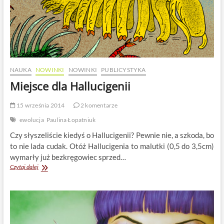
NAUKA
NOWINKI
NOWINKI
PUBLICYSTYKA
Miejsce dla Hallucigenii
15 września 2014
2 komentarze
ewolucja
Paulina Łopatniuk
Czy słyszeliście kiedyś o Hallucigenii? Pewnie nie, a szkoda, bo
to nie lada cudak. Otóż Hallucigenia to malutki (0,5 do 3,5cm)
wymarły już bezkręgowiec sprzed…
Miejsce
Czytaj dalej
dla
Hallucigenii