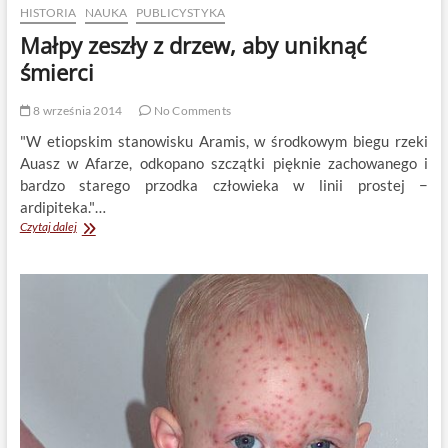
HISTORIA
NAUKA
PUBLICYSTYKA
Małpy zeszły z drzew, aby uniknąć
śmierci
8 września 2014
No Comments
"W etiopskim stanowisku Aramis, w środkowym biegu rzeki
Auasz w Afarze, odkopano szczątki pięknie zachowanego i
bardzo starego przodka człowieka w linii prostej −
ardipiteka."…
Małpy
Czytaj dalej
zeszły
z
drzew,
aby
uniknąć
śmierci