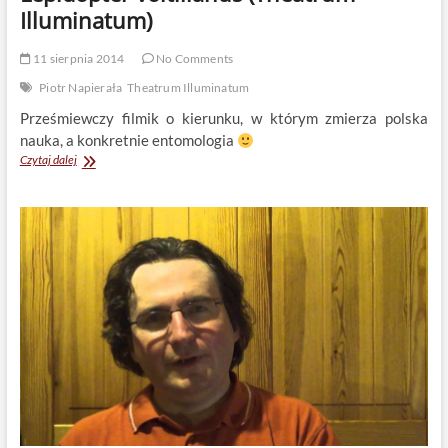
Illuminatum)
11 sierpnia 2014
No Comments
Piotr Napierała
Theatrum Illuminatum
Prześmiewczy filmik o kierunku, w którym zmierza polska
nauka, a konkretnie entomologia
Lepidopter
Czytaj dalej
voitilianus
(Theatrum
Illuminatum)