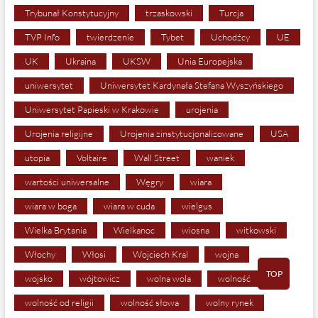
Trybunał Konstytucyjny
trzaskowski
Turcja
TVP Info
twierdzenie
Tybet
Uchodźcy
UE
UK
Ukraina
UKSW
Unia Europejska
uniwersytet
Uniwersytet Kardynała Stefana Wyszyńskiego
Uniwersytet Papieski w Krakowie
urojenia
Urojenia religijne
Urojenia zinstytucjonalizowane
USA
utopia
Voltaire
Wall Street
waniek
wartości uniwersalne
Węgry
wiara
wiara w boga
wiara w cuda
wielgus
Wielka Brytania
Wielkanoc
wiosna
witkowski
Włochy
Włosi
Wojciech Kral
wojna
TOP
wojsko
wójtowicz
wolna wola
wolność
wolność od religii
wolność słowa
wolny rynek