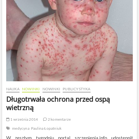
NAUKA
NOWINKI
NOWINKI
PUBLICYSTYKA
Długotrwała ochrona przed ospą
wietrzną
1 września 2014
2 komentarze
medycyna
Paulina Łopatniuk
W zeszłym tygodniu portal szczepienia.info udostępnił