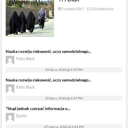
7 czerwca 2017
221 komentarzy
Nauka rozwija ciekawość, uczy samodzielnego...
Patty Black
20 lipca, 2026 @ 6:59 PM
Nauka rozwija ciekawość, uczy samodzielnego...
Patty Black
20 lipca, 2026 @ 6:47 PM
"Skąd jednak czerpać informacje o...
Darios
27 marca, 2026 @ 2:41 PM