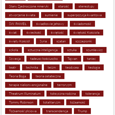
Stany Zjednoczone Ameryki
starość
stereotypy
stworzenie świata
sumienie
superpozycja kwantowa
ŚW. PAWEŁ
świadkowie jehowy
świadomość
świat
świeckość
świętość
świętość Kościoła
święty Kościół
Syria
szatan
szczepionki
szkoła
sztuczna inteligencja
sztuka
szumlewicz
Szwecja
tadeusz kościuszko
Tajwan
taniec
teatr
technika
teizm
teodycea
teologia
Teoria Boga
teoria ostateczna
terapie niekonwencjonalne
terroryzm
Theatrum Illuminatum
toksyczna rodzina
tolerancja
Tommy Robinson
totalitaryzm
tożsamość
Tożsamość płciowa
transcendencja
Trump