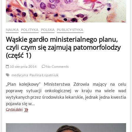
NAUKA
POLITYKA
POLSKA
PUBLICYSTYKA
Wąskie gardło ministerialnego planu,
czyli czym się zajmują patomorfolodzy
(część 1)
10 sierpnia 2014
No Comments
medycyna
Paulina Łopatniuk
„Plan kolejkowy” Ministerstwa Zdrowia mający na celu
poprawę sytuacji onkologicznej w kraju ma wiele wad
wytykanych przez środowiska lekarskie, jednak jedna kwestia
pojawia się w…
Wąskie
Czytaj dalej
gardło
ministerialnego
planu,
czyli