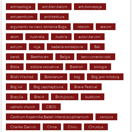
antropologia
antyklerykalizm
antykoncepcja
antysemityzm
architektura
argumenty na rzecz istnienia Boga
Ateizm
ateizm
atom
Australia
Austria
autorytaryzm
autyzm
Azja
badania sondażowe
Bali
barok
Beethoven
Belgia
bezwyznaniowość
Biblia
biblijne oszustwa
Biedroń
biologia
Bliski Wschód
Bobolanum
bóg
Bóg jest miłością
Bóg luk
Bóg zapchajdziura
Brave Festival
Brazylia
Brexit
Brytyjczycy
buddyzm
catholic church
CBOS
Centrum Kopernika Badań Interdyscyplinarnych
cenzura
Charles Darwin
China
Chiny
Chrystus