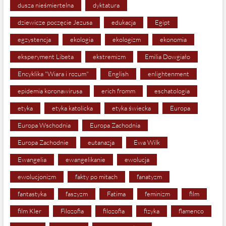
dusza nieśmiertelna
dyktatura
dziewicze poczęcie Jezusa
edukacja
Egipt
egzystencja
ekologia
ekologizm
ekonomia
eksperyment Libeta
ekstremizm
Emilia Dowgiało
Encyklika "Wiara i rozum"
English
enlightenment
epidemia koronawirusa
erich fromm
eschatologia
etyka
etyka katolicka
etyka świecka
Europa
Europa Wschodnia
Europa Zachodnia
Europa Zachodnie
eutanazja
Ewa Wilk
Ewangelia
ewangelikanie
ewolucja
ewolucjonizm
fakty po mitach
fanatyzm
fantastyka
faszyzm
Fatima
feminizm
film
film Kler
Filozofia
filozofia
fizyka
flamenco