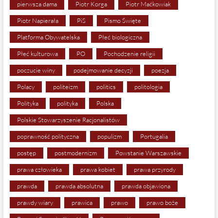
pierwsza dama
Piotr Korga
Piotr Maćkowiak
Piotr Napierała
PiS
Pismo Święte
Platforma Obywatelska
Płeć biologiczna
Płeć kulturowa
PO
Pochodzenie religii
poczucie winy
podejmowanie decyzji
poezja
Polacy
politeizm
politics
politologia
Polityka
polityka
Polska
Polskie Stowarzyszenie Racjonalistów
poprawność polityczna
populizm
Portugalia
postęp
postmodernizm
Powstanie Warszawskie
prawa człowieka
prawa kobiet
prawa przyrody
prawda
prawda absolutna
prawda objawiona
prawdy wiary
prawica
prawo
prawo boże