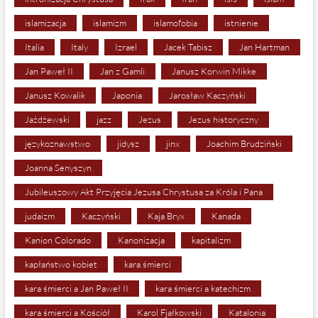
islamizacja
islamizm
islamofobia
istnienie
Italia
Italy
Izrael
Jacek Tabisz
Jan Hartman
Jan Paweł II
Jan z Gamli
Janusz Korwin Mikke
Janusz Kowalik
Japonia
Jarosław Kaczyński
Jażdżewski
jazz
Jezus
Jezus historyczny
językoznawstwo
jidysz
jinx
Joachim Brudziński
Joanna Senyszyn
Jubileuszowy Akt Przyjęcia Jezusa Chrystusa za Króla i Pana
judaizm
Kaczyński
Kaja Bryx
Kanada
Kanion Colorado
Kanonizacja
kapitalizm
kapłaństwo kobiet
kara śmierci
kara śmierci a Jan Paweł II
kara śmierci a katechizm
kara śmierci a Kościół
Karol Fjałkowski
Katalonia