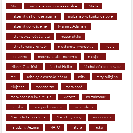
Mali
małożeństwa homoseksualne
Malta
małżeństwa homoseksualne
małżeństwo konkordatowe
małżeństwo kościelne
Mariusz Adamski
matematyczność świata
matematyka
matka teresa z kalkuty
mechanika kwantowa
media
medycyna
medycyna alternatywna
mesjasz
Michał Gadziński
Michał Heller
Michał Wojciechowicz
mit
mitologia chrześcijańska
mity
mity religijne
Mojżesz
monoteizm
moralność
moralność nauka a religia
Mozart
muzułmanie
muzyka
muzyka klasyczna
nacjonalizm
Nagroda Templetona
Naród wybrany
narodowcy
narodziny Jezusa
NATO
natura
nauka