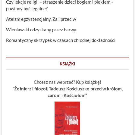
Czy lekcje religii – straszenie dzieci bogiem i piekłem –
powinny być legalne?
Ateizm egzystencjalny. Za i przeciw
Wieniawski odzyskany przez barwy.
Romantyczny skrzypek w czasach chłodnej dokładności
KSIĄŻKI
Chcesz nas weprzeć? Kup książkę!
"Żołnierz i filozof. Tadeusz Kościuszko przeciw królom,
carom i Kościołom”