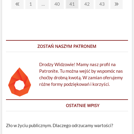
Stronicowanie
Internecie
Previous
Page
Page
Page
Page
Page
Next
1
…
40
41
42
43
page
page
wpisów
ZOSTAŃ NASZYM PATRONEM
Drodzy Widzowie! Mamy nasz profil na
Patronite. Tu można wejść by wspomóc nas
choćby drobną kwotą. W zamian oferujemy
różne formy podziękowań i korzyści.
OSTATNIE WPISY
Zło w życiu publicznym. Dlaczego odrzucamy wartości?