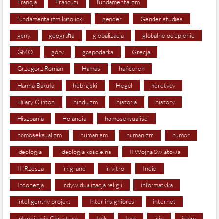
Francja
Francuzi
fundamentalizm
fundamentalizm katolicki
gender
Gender studies
geny
geografia
globalizacja
globalne ocieplenie
GMO
góry
gospodarka
Grecja
Grzegorz Roman
Hamas
hańderek
Hanna Bakuła
hebrajski
Hegel
heretycy
Hilary Clinton
hinduizm
historia
history
Hiszpania
Holandia
homoseksualiści
homoseksualizm
humanism
humanizm
humor
ideologia
ideologia kościelna
II Wojna Światowa
III Rzesza
imigranci
in vitro
Indie
Indonezja
indywidualizacja religii
informatyka
inteligentny projekt
Inter insigniores
internet
intronizacja Chrystusa
Irak
Iran
isis
islam