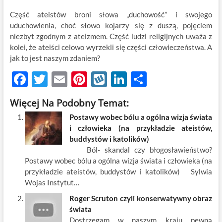
Część ateistów broni słowa „duchowość” i swojego
uduchowienia, choć słowo kojarzy się z duszą, pojęciem
niezbyt zgodnym z ateizmem. Część ludzi religijnych uważa z
kolei, że ateiści celowo wyrzekli się części człowieczeństwa. A
jak to jest naszym zdaniem?
F
T
E
Pi
W
Li
S
ac
w
m
nt
y
n
h
Więcej Na Podobny Temat:
e
itt
ail
er
k
k
ar
Postawy wobec bólu a ogólna wizja świata
b
er
es
o
e
e
i człowieka (na przykładzie ateistów,
o
t
p
dI
buddystów i katolików)
Ból- skandal czy błogosławieństwo?
o
n
Postawy wobec bólu a ogólna wizja świata i człowieka (na
k
przykładzie ateistów, buddystów i katolików) Sylwia
Wojas Instytut…
Roger Scruton czyli konserwatywny obraz
świata
Dostrzegam w naszym kraju pewną