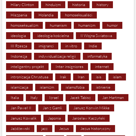
Hilary Clinton
hinduizm
historia
history
Hiszpania
Holandia
homoseksualiści
homoseksualizm
humanism
humanizm
humor
ideologia
ideologia kościelna
II Wojna Światowa
III Rzesza
imigranci
in vitro
Indie
Indonezja
indywidualizacja religii
informatyka
inteligentny projekt
Inter insigniores
internet
intronizacja Chrystusa
Irak
Iran
isis
islam
islamizacja
islamizm
islamofobia
istnienie
Italia
Italy
Izrael
Jacek Tabisz
Jan Hartman
Jan Paweł II
Jan z Gamli
Janusz Korwin Mikke
Janusz Kowalik
Japonia
Jarosław Kaczyński
Jażdżewski
jazz
Jezus
Jezus historyczny