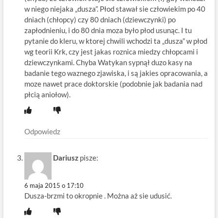
w niego niejaka „dusza”. Płod stawał sie człowiekim po 40
dniach (chłopcy) czy 80 dniach (dziewczynki) po
zapłodnieniu, i do 80 dnia moza było płod usunąc. I tu
pytanie do kleru, w ktorej chwili wchodzi ta „dusza” w płod
wg teorii Krk, czy jest jakas roznica miedzy chłopcami i
dziewczynkami. Chyba Watykan sypnął duzo kasy na
badanie tego waznego zjawiska, i są jakies opracowania, a
moze nawet prace doktorskie (podobnie jak badania nad
płcią aniołow).
Odpowiedz
Dariusz
pisze:
6 maja 2015 o 17:10
Dusza-brzmi to okropnie . Można aż sie udusić.