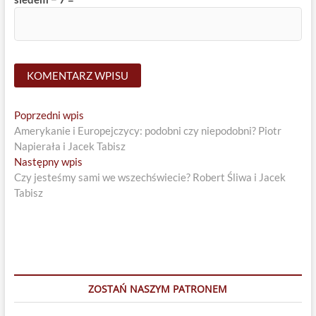
Nawigacja
Previous
Poprzedni wpis
post:
Amerykanie i Europejczycy: podobni czy niepodobni? Piotr
wpisu
Napierała i Jacek Tabisz
Next
Następny wpis
post:
Czy jesteśmy sami we wszechświecie? Robert Śliwa i Jacek
Tabisz
ZOSTAŃ NASZYM PATRONEM