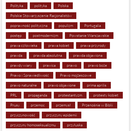
Polityka
polityka
Polska
Polskie Stowarzyszenie Racjonalistów
poprawność polityczna
populizm
Portugalia
postęp
postmodernizm
Powstanie Warszawskie
prawa człowieka
prawa kobiet
prawa przyrody
prawda
prawda absolutna
prawda objawiona
prawdy wiary
prawica
prawo
prawo boże
Prawo i Sprawiedliwość
Prawo mojżeszowe
prawo naturalne
prawo objawione
prima aprilis
PRL
propaganda
protestantyzm
protesty kobiet
Prusy
przemoc
przemysł
Przenośnie w Biblii
przyczynowość
przyczyny epidemii
przyczyny homoseksualizmu
przyłuska