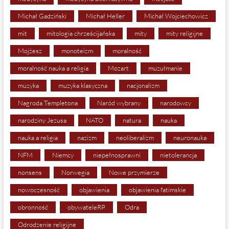
Michał Gadziński
Michał Heller
Michał Wojciechowicz
mit
mitologia chrześcijańska
mity
mity religijne
Mojżesz
monoteizm
moralność
moralność nauka a religia
Mozart
muzułmanie
muzyka
muzyka klasyczna
nacjonalizm
Nagroda Templetona
Naród wybrany
narodowcy
narodziny Jezusa
NATO
natura
nauka
nauka a religia
nazizm
neoliberalizm
neuronauka
NFM
Niemcy
niepełnosprawni
nietolerancja
nonsens
Norwegia
Nowe przymierze
nowoczesność
objawienia
objawienia fatimskie
obronność
obywateleRP
Odra
Odrodzenie religijne