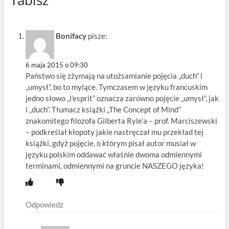
Tabisz”
Bonifacy
pisze:
6 maja 2015 o 09:30
Państwo się zżymają na utożsamianie pojęcia „duch” i
„umysł”, bo to mylące. Tymczasem w języku francuskim
jedno słowo „l’esprit” oznacza zarówno pojęcie „umysł”, jak
i „duch”. Tłumacz książki „The Concept of Mind”
znakomitego filozofa Gilberta Ryle’a – prof. Marciszewski
– podkreślał kłopoty jakie nastręczał mu przekład tej
książki, gdyż pojęcie, o którym pisał autor musiał w
języku polskim oddawać właśnie dwoma odmiennymi
terminami, odmiennymi na gruncie NASZEGO języka!
Odpowiedz