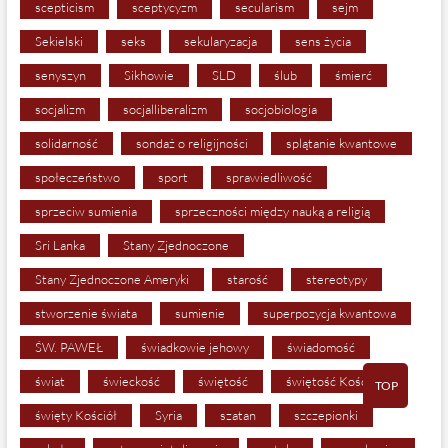
scepticism
sceptycyzm
secularism
sejm
Sekielski
seks
sekularyzacja
sens życia
senyszyn
Sikhowie
SLD
ślub
śmierć
socjalizm
socjalliberalizm
socjobiologia
solidarność
sondaż o religijności
splątanie kwantowe
społeczeństwo
sport
sprawiedliwość
sprzeciw sumienia
sprzeczności między nauką a religią
Sri Lanka
Stany Zjednoczone
Stany Zjednoczone Ameryki
starość
stereotypy
stworzenie świata
sumienie
superpozycja kwantowa
ŚW. PAWEŁ
świadkowie jehowy
świadomość
świat
świeckość
świętość
świętość Kościoła
TOP
święty Kościół
Syria
szatan
szczepionki