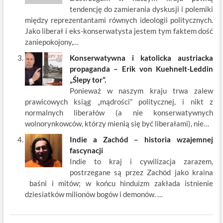
tendencję do zamierania dyskusji i polemiki
między reprezentantami równych ideologii politycznych.
Jako liberał i eks-konserwatysta jestem tym faktem dość
zaniepokojony,…
Konserwatywna i katolicka austriacka
propaganda – Erik von Kuehnelt-Leddin
„Ślepy tor”.
Ponieważ w naszym kraju trwa zalew
prawicowych ksiąg „mądrości” politycznej, i nikt z
normalnych liberałów (a nie konserwatywnych
wolnorynkowców, którzy mienią się być liberałami), nie…
Indie a Zachód – historia wzajemnej
fascynacji
Indie to kraj i cywilizacja zarazem,
postrzegane są przez Zachód jako kraina
baśni i mitów; w końcu hinduizm zakłada istnienie
dziesiatków milionów bogów i demonów. …