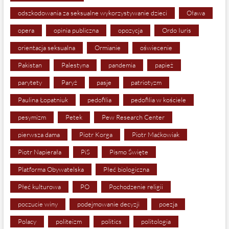
odszkodowania za seksualne wykorzystywanie dzieci
Oława
opera
opinia publiczna
opozycja
Ordo Iuris
orientacja seksualna
Ormianie
oświecenie
Pakistan
Palestyna
pandemia
papież
parytety
Paryż
pasje
patriotyzm
Paulina Łopatniuk
pedofilia
pedofilia w kościele
pesymizm
Petek
Pew Research Center
pierwsza dama
Piotr Korga
Piotr Maćkowiak
Piotr Napierała
PiS
Pismo Święte
Platforma Obywatelska
Płeć biologiczna
Płeć kulturowa
PO
Pochodzenie religii
poczucie winy
podejmowanie decyzji
poezja
Polacy
politeizm
politics
politologia