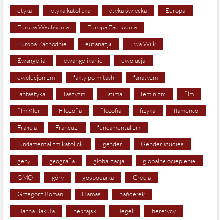
etyka
etyka katolicka
etyka świecka
Europa
Europa Wschodnia
Europa Zachodnia
Europa Zachodnie
eutanazja
Ewa Wilk
Ewangelia
ewangelikanie
ewolucja
ewolucjonizm
fakty po mitach
fanatyzm
fantastyka
faszyzm
Fatima
feminizm
film
film Kler
Filozofia
filozofia
fizyka
flamenco
Francja
Francuzi
fundamentalizm
fundamentalizm katolicki
gender
Gender studies
geny
geografia
globalizacja
globalne ocieplenie
GMO
góry
gospodarka
Grecja
Grzegorz Roman
Hamas
hańderek
Hanna Bakuła
hebrajski
Hegel
heretycy