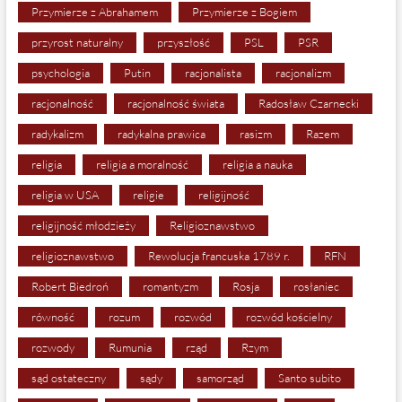
Przymierze z Abrahamem
Przymierze z Bogiem
przyrost naturalny
przyszłość
PSL
PSR
psychologia
Putin
racjonalista
racjonalizm
racjonalność
racjonalność świata
Radosław Czarnecki
radykalizm
radykalna prawica
rasizm
Razem
religia
religia a moralność
religia a nauka
religia w USA
religie
religijność
religijność młodzieży
Religioznawstwo
religioznawstwo
Rewolucja francuska 1789 r.
RFN
Robert Biedroń
romantyzm
Rosja
rosłaniec
równość
rozum
rozwód
rozwód kościelny
rozwody
Rumunia
rząd
Rzym
sąd ostateczny
sądy
samorząd
Santo subito