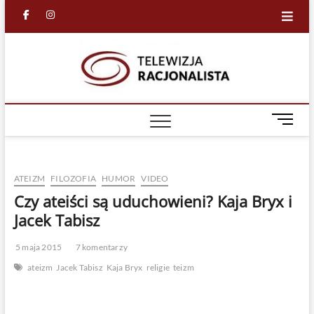
Skip
facebook
in
to
content
Racjona
RACJONALNA
TELEWIZJA
TV
M
e
n
u
ATEIZM
FILOZOFIA
HUMOR
VIDEO
B
u
Czy ateiści są uduchowieni? Kaja Bryx i
t
Jacek Tabisz
t
o
5 maja 2015
7 komentarzy
n
ateizm
Jacek Tabisz
Kaja Bryx
religie
teizm