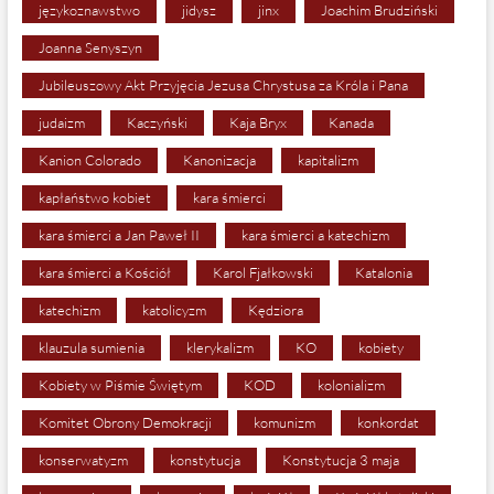
językoznawstwo
jidysz
jinx
Joachim Brudziński
Joanna Senyszyn
Jubileuszowy Akt Przyjęcia Jezusa Chrystusa za Króla i Pana
judaizm
Kaczyński
Kaja Bryx
Kanada
Kanion Colorado
Kanonizacja
kapitalizm
kapłaństwo kobiet
kara śmierci
kara śmierci a Jan Paweł II
kara śmierci a katechizm
kara śmierci a Kościół
Karol Fjałkowski
Katalonia
katechizm
katolicyzm
Kędziora
klauzula sumienia
klerykalizm
KO
kobiety
Kobiety w Piśmie Świętym
KOD
kolonializm
Komitet Obrony Demokracji
komunizm
konkordat
konserwatyzm
konstytucja
Konstytucja 3 maja