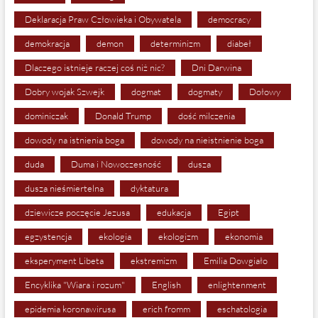
Deklaracja Praw Człowieka i Obywatela
democracy
demokracja
demon
determinizm
diabeł
Dlaczego istnieje raczej coś niż nic?
Dni Darwina
Dobry wojak Szwejk
dogmat
dogmaty
Dołowy
dominiczak
Donald Trump
dość milczenia
dowody na istnienia boga
dowody na nieistnienie boga
duda
Duma i Nowoczesność
dusza
dusza nieśmiertelna
dyktatura
dziewicze poczęcie Jezusa
edukacja
Egipt
egzystencja
ekologia
ekologizm
ekonomia
eksperyment Libeta
ekstremizm
Emilia Dowgiało
Encyklika "Wiara i rozum"
English
enlightenment
epidemia koronawirusa
erich fromm
eschatologia