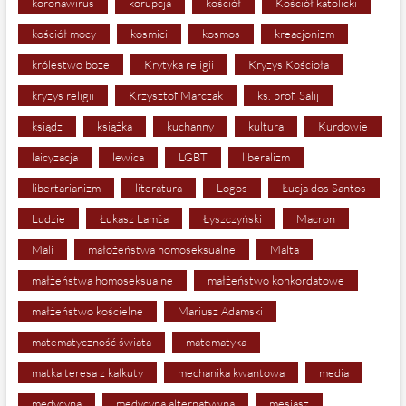
koronawirus
korupcja
kościół
Kościół katolicki
kościół mocy
kosmici
kosmos
kreacjonizm
królestwo boze
Krytyka religii
Kryzys Kościoła
kryzys religii
Krzysztof Marczak
ks. prof. Salij
ksiądz
książka
kuchanny
kultura
Kurdowie
laicyzacja
lewica
LGBT
liberalizm
libertarianizm
literatura
Logos
Łucja dos Santos
Ludzie
Łukasz Lamża
Łyszczyński
Macron
Mali
małożeństwa homoseksualne
Malta
małżeństwa homoseksualne
małżeństwo konkordatowe
małżeństwo kościelne
Mariusz Adamski
matematyczność świata
matematyka
matka teresa z kalkuty
mechanika kwantowa
media
medycyna
medycyna alternatywna
mesjasz