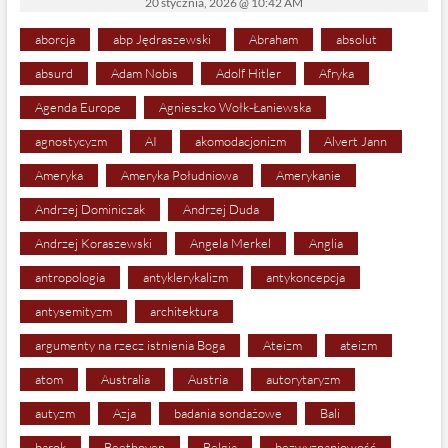
20 stycznia, 2026 @ 10:42 AM
aborcja
abp Jędraszewski
Abraham
absolut
absurd
Adam Nobis
Adolf Hitler
Afryka
Agenda Europe
Agnieszko Wołk-Łaniewska
agnostycyzm
AI
akomodacjonizm
Alvert Jann
Ameryka
Ameryka Południowa
Amerykanie
Andrzej Dominiczak
Andrzej Duda
Andrzej Koraszewski
Angela Merkel
Anglia
antropologia
antyklerykalizm
antykoncepcja
antysemityzm
architektura
argumenty na rzecz istnienia Boga
Ateizm
ateizm
atom
Australia
Austria
autorytaryzm
autyzm
Azja
badania sondażowe
Bali
barok
Beethoven
Belgia
bezwyznaniowość