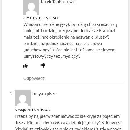
Jacek Tabisz
pisze:
6 maja 2015 o 11:47
Wiadomo, że różne języki w różnych zakresach są
mniej lub bardziej precyzyjne. Jednakże Francuzi
mają też inne określenie na nazwanie „duszy”,
bardziej już jednoznaczne, mają też słowo
„uduchowiony”, które nie jest tożsame ze słowem
„umysłowy”, czy też „myślący”.
Odpowiedz
Lucyan
pisze:
6 maja 2015 o 09:45
Trzeba by najpierw zdefiniowac co sie kryje za pojeciem
duszy. Kler ma chyba własną definicje „duszy”. Krk uwaza
(chyba) ze człowiek staje sie człowiekiem (!) gdy wchodzi