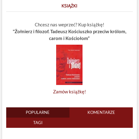
KSIĄŻKI
Chcesz nas weprzeć? Kup książkę!
"Żołnierz i filozof. Tadeusz Kościuszko przeciw królom,
carom i Kościołom”
Zamów książkę!
POPULARNE
KOMENTARZE
TAGI