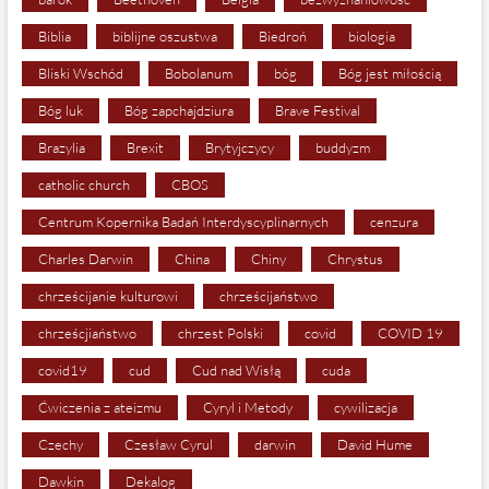
Biblia
biblijne oszustwa
Biedroń
biologia
Bliski Wschód
Bobolanum
bóg
Bóg jest miłością
Bóg luk
Bóg zapchajdziura
Brave Festival
Brazylia
Brexit
Brytyjczycy
buddyzm
catholic church
CBOS
Centrum Kopernika Badań Interdyscyplinarnych
cenzura
Charles Darwin
China
Chiny
Chrystus
chrześcijanie kulturowi
chrześcijaństwo
chrześcjiaństwo
chrzest Polski
covid
COVID 19
covid19
cud
Cud nad Wisłą
cuda
Ćwiczenia z ateizmu
Cyryl i Metody
cywilizacja
Czechy
Czesław Cyrul
darwin
David Hume
Dawkin
Dekalog