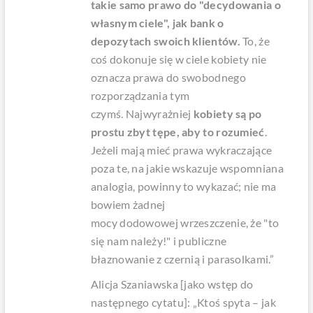
takie samo prawo do "decydowania o
własnym ciele", jak bank o
depozytach swoich klientów.
To, że
coś dokonuje się w ciele kobiety nie
oznacza prawa do swobodnego
rozporządzania tym
czymś. Najwyrażniej
kobiety są po
prostu zbyt tępe, aby to rozumieć
.
Jeżeli mają mieć prawa wykraczające
poza te, na jakie wskazuje wspomniana
analogia, powinny to wykazać; nie ma
bowiem żadnej
mocy dodowowej wrzeszczenie, że "to
się nam należy!" i publiczne
błaznowanie z czernią i parasolkami.”
Alicja Szaniawska [jako wstęp do
następnego cytatu]: „Ktoś spyta – jak