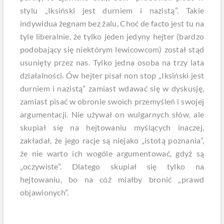
stylu „Iksiński jest durniem i nazistą”. Takie
indywidua żegnam bez żalu, Choć de facto jest tu na
tyle liberalnie, że tylko jeden jedyny hejter (bardzo
podobający się niektórym lewicowcom) został stąd
usunięty przez nas. Tylko jedna osoba na trzy lata
działalności. Ów hejter pisał non stop „Iksiński jest
durniem i nazistą” zamiast wdawać się w dyskusję,
zamiast pisać w obronie swoich przemyśleń i swojej
argumentacji. Nie używał on wulgarnych słów, ale
skupiał się na hejtowaniu myślących inaczej,
zakładał, że jego racje są niejako „istotą poznania”,
że nie warto ich wogóle argumentować, gdyż są
„oczywiste”. Dlatego skupiał się tylko na
hejtowaniu, bo na cóż miałby bronić „prawd
objawionych”.