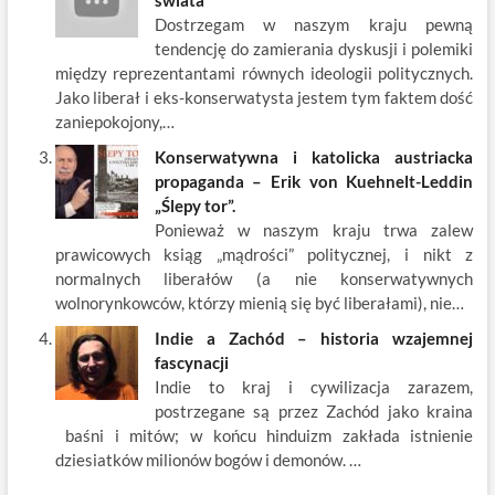
świata
Dostrzegam w naszym kraju pewną
tendencję do zamierania dyskusji i polemiki
między reprezentantami równych ideologii politycznych.
Jako liberał i eks-konserwatysta jestem tym faktem dość
zaniepokojony,…
Konserwatywna i katolicka austriacka
propaganda – Erik von Kuehnelt-Leddin
„Ślepy tor”.
Ponieważ w naszym kraju trwa zalew
prawicowych ksiąg „mądrości” politycznej, i nikt z
normalnych liberałów (a nie konserwatywnych
wolnorynkowców, którzy mienią się być liberałami), nie…
Indie a Zachód – historia wzajemnej
fascynacji
Indie to kraj i cywilizacja zarazem,
postrzegane są przez Zachód jako kraina
baśni i mitów; w końcu hinduizm zakłada istnienie
dziesiatków milionów bogów i demonów. …