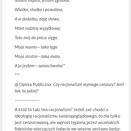
Wiotka, słodka i powabna,
A w dodatku, daję słowo,
Mam rodzinę wyjątkową:
Tato mój do pieca sięga,
Moja mama — taka tęga
Moja siostra — taka mała,
A ja jestem — samochwała!"
***
@ Opinia Publiczna:
Czy racjonalizm wymaga cenzury? Jeśli
tak, to jakiej?
———————–
A któż to taki ten racjonalizm? Jeżeli zaś chodzi o
ideologię racjonalizmu światopoglądowego, to nie tylko
jest cenzurowaną, ale wprost tępioną przez wszelakich
fideistów wierzących święcie we własne zestawy bzdur.