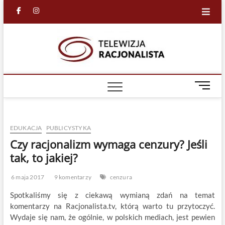
Skip
facebook
in
to
content
Racjona
RACJONALNA
TELEWIZJA
TV
M
e
n
u
EDUKACJA
PUBLICYSTYKA
B
u
Czy racjonalizm wymaga cenzury? Jeśli
t
tak, to jakiej?
t
o
6 maja 2017
9 komentarzy
cenzura
n
Spotkaliśmy się z ciekawą wymianą zdań na temat
komentarzy na Racjonalista.tv, którą warto tu przytoczyć.
Wydaje się nam, że ogólnie, w polskich mediach, jest pewien