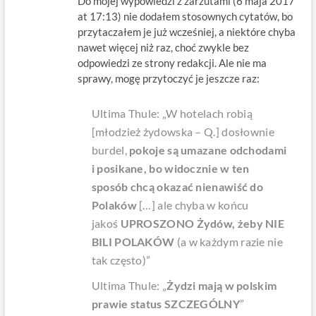
Do mojej wypowiedzi z zarzutami (6 maja 2017
at 17:13) nie dodałem stosownych cytatów, bo
przytaczałem je już wcześniej, a niektóre chyba
nawet więcej niż raz, choć zwykle bez
odpowiedzi ze strony redakcji. Ale nie ma
sprawy, mogę przytoczyć je jeszcze raz:
Ultima Thule: „W hotelach robią
[młodzież żydowska – Q.] dosłownie
burdel,
pokoje są umazane odchodami
i posikane, bo widocznie w ten
sposób chcą okazać nienawiść do
Polaków
[…] ale chyba w końcu
jakoś
UPROSZONO Żydów, żeby NIE
BILI POLAKÓW
(a w każdym razie nie
tak często)”
Ultima Thule: „
Żydzi mają w polskim
prawie status SZCZEGÓLNY
”