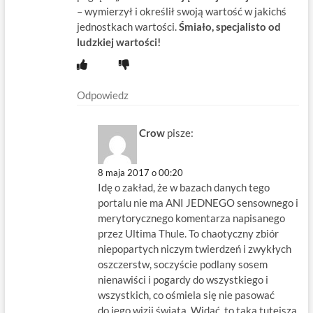
– wymierzył i określił swoją wartość w jakichś
jednostkach wartości.
Śmiało, specjalisto od
ludzkiej wartości!
Odpowiedz
Crow
pisze:
8 maja 2017 o 00:20
Idę o zakład, że w bazach danych tego
portalu nie ma ANI JEDNEGO sensownego i
merytorycznego komentarza napisanego
przez Ultima Thule. To chaotyczny zbiór
niepopartych niczym twierdzeń i zwykłych
oszczerstw, soczyście podlany sosem
nienawiści i pogardy do wszystkiego i
wszystkich, co ośmiela się nie pasować
do jego wizji świata. Widać, to taka tutejsza