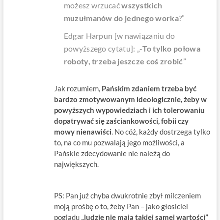
możesz wrzucać
wszystkich
muzułmanów do jednego worka
?”
Edgar Harpun [w nawiązaniu do
powyższego cytatu]: „-
To tylko połowa
roboty, trzeba jeszcze coś zrobić
”
Jak rozumiem,
Pańskim zdaniem trzeba być
bardzo zmotywowanym ideologicznie, żeby w
powyższych wypowiedziach i ich tolerowaniu
dopatrywać się zaściankowości, fobii czy
mowy nienawiści
. No cóż, każdy dostrzega tylko
to, na co mu pozwalają jego możliwości, a
Pańskie zdecydowanie nie należą do
największych.
PS: Pan już chyba dwukrotnie zbył milczeniem
moją prośbę o to, żeby Pan – jako głosiciel
poglądu
„ludzie nie mają takiej samej wartości”