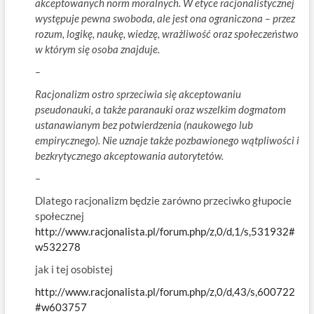
akceptowanych norm moralnych. W etyce racjonalistycznej
występuje pewna swoboda, ale jest ona ograniczona – przez
rozum, logikę, naukę, wiedzę, wrażliwość oraz społeczeństwo
w którym się osoba znajduje.
–
Racjonalizm ostro sprzeciwia się akceptowaniu
pseudonauki, a także paranauki oraz wszelkim dogmatom
ustanawianym bez potwierdzenia (naukowego lub
empirycznego). Nie uznaje także pozbawionego wątpliwości i
bezkrytycznego akceptowania autorytetów.
–
Dlatego racjonalizm będzie zarówno przeciwko głupocie
społecznej
http://www.racjonalista.pl/forum.php/z,0/d,1/s,531932#
w532278
jak i tej osobistej
http://www.racjonalista.pl/forum.php/z,0/d,43/s,600722
#w603757