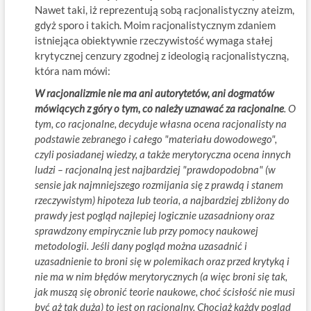
Nawet taki, iż reprezentują sobą racjonalistyczny ateizm,
gdyż sporo i takich. Moim racjonalistycznym zdaniem
istniejąca obiektywnie rzeczywistość wymaga stałej
krytycznej cenzury zgodnej z ideologią racjonalistyczną,
która nam mówi:
W racjonalizmie nie ma ani autorytetów, ani dogmatów
mówiących z góry o tym, co należy uznawać za racjonalne
. O
tym, co racjonalne, decyduje własna ocena racjonalisty na
podstawie
zebranego i całego "materiału dowodowego",
czyli posiadanej wiedzy, a także merytoryczna ocena innych
ludzi – racjonalną jest najbardziej "prawdopodobna" (w
sensie jak najmniejszego rozmijania się z prawdą i stanem
rzeczywistym) hipoteza lub teoria, a najbardziej zbliżony do
prawdy jest pogląd najlepiej logicznie uzasadniony oraz
sprawdzony empirycznie lub przy pomocy naukowej
metodologii. Jeśli dany pogląd można uzasadnić i
uzasadnienie to broni się w polemikach oraz przed krytyką i
nie ma w nim błędów merytorycznych (a więc broni się tak,
jak muszą się obronić teorie naukowe, choć ścisłość nie musi
być aż tak duża) to jest on racjonalny. Chociaż każdy pogląd