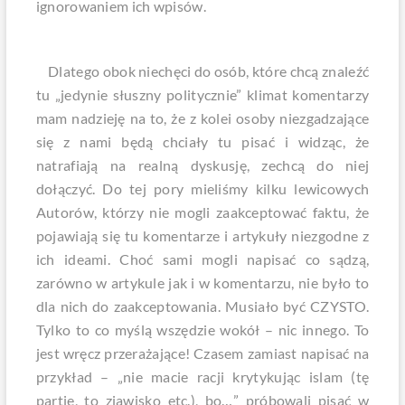
ignorowaniem ich wpisów.
Dlatego obok niechęci do osób, które chcą znaleźć
tu „jedynie słuszny politycznie” klimat komentarzy
mam nadzieję na to, że z kolei osoby niezgadzające
się z nami będą chciały tu pisać i widząc, że
natrafiają na realną dyskusję, zechcą do niej
dołączyć. Do tej pory mieliśmy kilku lewicowych
Autorów, którzy nie mogli zaakceptować faktu, że
pojawiają się tu komentarze i artykuły niezgodne z
ich ideami. Choć sami mogli napisać co sądzą,
zarówno w artykule jak i w komentarzu, nie było to
dla nich do zaakceptowania. Musiało być CZYSTO.
Tylko to co myślą wszędzie wokół – nic innego. To
jest wręcz przerażające! Czasem zamiast napisać na
przykład – „nie macie racji krytykując islam (tę
partię, to zjawisko etc.), bo…” próbowali pisać w