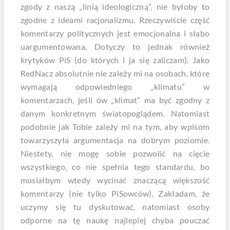
zgody z naszą „linią ideologiczną”, nie byłoby to
zgodne z ideami racjonalizmu. Rzeczywiście część
komentarzy politycznych jest emocjonalna i słabo
uargumentowana. Dotyczy to jednak również
krytyków PiS (do których i ja się zaliczam). Jako
RedNacz absolutnie nie zależy mi na osobach, które
wymagają odpowiedniego „klimatu” w
komentarzach, jeśli ów „klimat” ma być zgodny z
danym konkretnym światopoglądem. Natomiast
podobnie jak Tobie zależy mi na tym, aby wpisom
towarzyszyła argumentacja na dobrym poziomie.
Niestety, nie mogę sobie pozwolić na cięcie
wszystkiego, co nie spełnia tego standardu, bo
musiałbym wtedy wycinać znaczącą większość
komentarzy (nie tylko PiSowców). Zakładam, że
uczymy się tu dyskutować, natomiast osoby
odporne na tę naukę najlepiej chyba pouczać