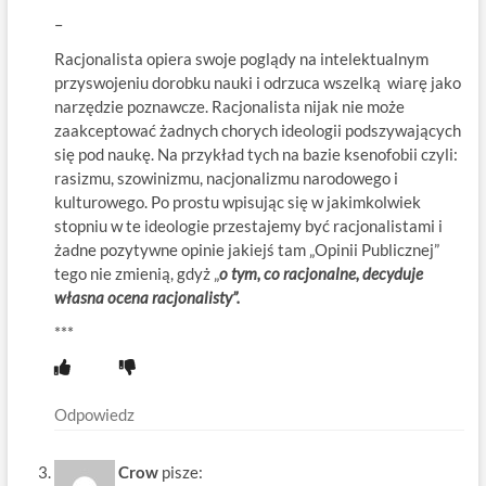
–
Racjonalista opiera swoje poglądy na intelektualnym
przyswojeniu dorobku nauki i odrzuca wszelką wiarę jako
narzędzie poznawcze. Racjonalista nijak nie może
zaakceptować żadnych chorych ideologii podszywających
się pod naukę. Na przykład tych na bazie ksenofobii czyli:
rasizmu, szowinizmu, nacjonalizmu narodowego i
kulturowego. Po prostu wpisując się w jakimkolwiek
stopniu w te ideologie przestajemy być racjonalistami i
żadne pozytywne opinie jakiejś tam „Opinii Publicznej”
tego nie zmienią, gdyż „
o tym, co racjonalne, decyduje
własna ocena racjonalisty”.
***
Odpowiedz
Crow
pisze: