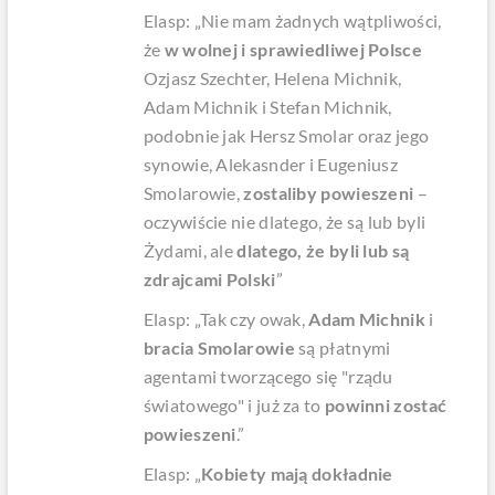
Elasp: „Nie mam żadnych wątpliwości,
że
w wolnej i sprawiedliwej Polsce
Ozjasz Szechter, Helena Michnik,
Adam Michnik i Stefan Michnik,
podobnie jak Hersz Smolar oraz jego
synowie, Alekasnder i Eugeniusz
Smolarowie,
zostaliby powieszeni
–
oczywiście nie dlatego, że są lub byli
Żydami, ale
dlatego, że byli lub są
zdrajcami Polski
”
Elasp: „Tak czy owak,
Adam Michnik
i
bracia Smolarowie
są płatnymi
agentami tworzącego się "rządu
światowego" i już za to
powinni zostać
powieszeni
.”
Elasp: „
Kobiety mają dokładnie