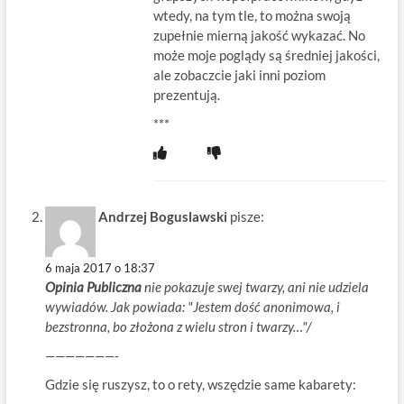
wtedy, na tym tle, to można swoją
zupełnie mierną jakość wykazać. No
może moje poglądy są średniej jakości,
ale zobaczcie jaki inni poziom
prezentują.
***
Andrzej Boguslawski
pisze:
6 maja 2017 o 18:37
Opinia Publiczna
nie pokazuje swej twarzy, ani nie udziela
wywiadów. Jak powiada: "Jestem dość anonimowa, i
bezstronna, bo złożona z wielu stron i twarzy…"/
———————-
Gdzie się ruszysz, to o rety, wszędzie same kabarety: