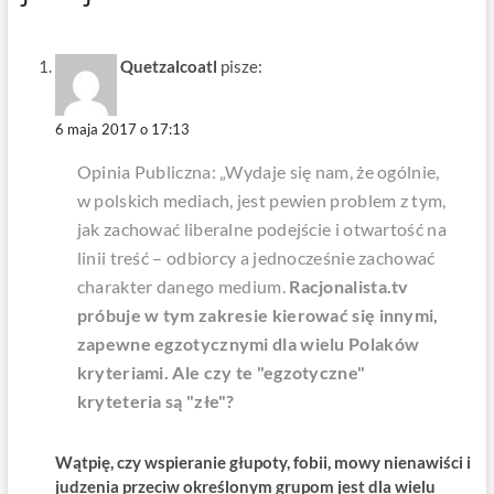
Quetzalcoatl
pisze:
6 maja 2017 o 17:13
Opinia Publiczna: „Wydaje się nam, że ogólnie,
w polskich mediach, jest pewien problem z tym,
jak zachować liberalne podejście i otwartość na
linii treść – odbiorcy a jednocześnie zachować
charakter danego medium.
Racjonalista.tv
próbuje w tym zakresie kierować się innymi,
zapewne egzotycznymi dla wielu Polaków
kryteriami. Ale czy te "egzotyczne"
kryteteria są "złe"?
Wątpię, czy wspieranie głupoty, fobii, mowy nienawiści i
judzenia przeciw określonym grupom jest dla wielu