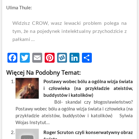
Ulima Thule:
Widzisz CROW, wasz lewacki problem polega na
tym, że na pojedynek intelektualny przychodzicie z
pałkami …
F
T
E
Pi
W
Li
S
ac
w
m
nt
y
n
h
Więcej Na Podobny Temat:
e
itt
ail
er
k
k
ar
Postawy wobec bólu a ogólna wizja świata
b
er
es
o
e
e
i człowieka (na przykładzie ateistów,
o
t
p
dI
buddystów i katolików)
Ból- skandal czy błogosławieństwo?
o
n
Postawy wobec bólu a ogólna wizja świata i człowieka (na
k
przykładzie ateistów, buddystów i katolików) Sylwia
Wojas Instytut…
Roger Scruton czyli konserwatywny obraz