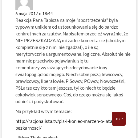
6 maja 2017 o 18:44
Reakcja Pana Tabisza na moje "spostrzeżenia" była
typowym unikiem od ustosunkowania się do bardzo
konkretnych zarzutów. Napisałem przecież wyraźnie, że
NIE PRZESZKADZAJĄ mi żadne komentarze (choćbym
kompletnie się z nimi nie zgadzał), o ile są
merytorycznie uargumentowane, logiczne. Absolutnie nie
mam nic przeciwko pojawianiu się tu
komentarzy wyrażających zdecydowanie inny
światopogląd od mojego. Niech sobie piszą lewicowcy,
prawicowcy, liberałowie, PiSowcy, POwcy, Nowocześni,
PSLarze czy kto tam jeszcze, tylko niech to będzie
cokolwiek sensownego. Coś, do czego można się jakoś
odnieść i podyskutować.
Na przykład w tym temacie:
TOP
http://racjonalista.tv/pis-i-koniec-marzen-o-latach-
bezkarnosci/
Ultima Thule napisał: