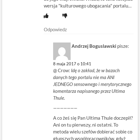
wersja "kulturowego ubogacania" portalu…
Odpowiedz
Andrzej Boguslawski
pisze:
8 maja 2017 o 10:41
@ Crow:
Idę o zakład, że w bazach
danych tego portalu nie ma ANI
JEDNEGO sensownego i merytorycznego
komentarza napisanego przez Ultima
Thule.
———————
A co żeś się Pan Ultima Thule doczepił?
Ani on tu pierwszy, ni ostatni. To
metoda wielu szefów dobierać sobie co
głupszych współpracowników, gdyż