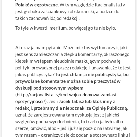
Polaków egzotyczne.
W tym względzie Racjonalista.tv
jest głęboko zaściankowy i obskurancki, a bodźce do
takich zachowań idą od redakcji.
To tyle w kwestii meritum, bo więcej go tu nie było.
A teraz ja mam pytanie. Może mi ktoś wytłumaczyć, jaki
jest sens zamieszczania zlepku komentarzy, okraszonego
kiepskim wstępem nieudolnie maskującym pochwałę
polityki prowadzonej przez redakcję, i udawania, że to jest
jakaś publicystyka?
To jest chłam, a nie publicystyka, bo
przywołane komentarze można sobie przeczytać w
dyskusji pod stosownym wpisem
(
http://racjonalista.tv/kod-wojna-domowa-zamiast-
opozycyjnosci/
). Jeśli
Jacek Tabisz lub ktoś inny z
redakcji, przebrany dla niepoznaki za Opinię Publiczną
,
uznał, że zarejestrowana tam dyskusja jest z jakichś
względów godna wyodrębnienia, to trzeba ją było albo
szerzej omówić, albo – jeśli już się poszło na łatwiznę jak
tym razem – ograniczyć się do podania stosownego linku i