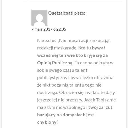
Quetzalcoatl
pisze:
7 maja 2017 o 22:05
Nietsche: „
Nie masz racji
zarzucając
redakcji maskaradę.
Kto tu bywał
wcześniej ten wie kto kryje się za
Opinią Publiczną.
Ta osoba odkryła w
sobie swego czasu talent
publicystyczny i była ciężko obrażona
że nikt poza nią talentu tego nie
dostrzega. Obraziła się i widać, te dąsy
jeszcze jej nie przeszły. Jacek Tabisz nie
ma z tym nic wspólnego i
twój zarzut
bazujący na domysłach jest
chybiony
.”