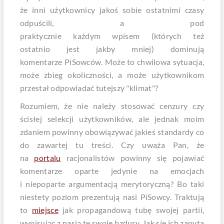
że inni użytkownicy jakoś sobie ostatnimi czasy
odpuścili, a pod
praktycznie każdym wpisem (których też
ostatnio jest jakby mniej) dominują
komentarze PiSowców. Może to chwilowa sytuacja,
może zbieg okoliczności, a może użytkownikom
przestał odpowiadać tutejszy "klimat"?
Rozumiem, że nie należy stosować cenzury czy
ścisłej selekcji użytkowników, ale jednak moim
zdaniem powinny obowiązywać jakieś standardy co
do zawartej tu treści. Czy uważa Pan, że
na
portalu
racjonalistów powinny się pojawiać
komentarze oparte jedynie na emocjach
i niepoparte argumentacją merytoryczną? Bo taki
niestety poziom prezentują nasi PiSowcy. Traktują
to
miejsce
jak propagandową tubę swojej partii,
wypisując z pasją te swoje bzdury. Jak się ich zapyta