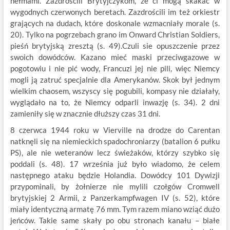
hełmami. Zazdrościli Brytyjczykom, że ci mogą skakać w
wygodnych czerwonych beretach. Zazdrościli im też orkiestr
grających na dudach, które doskonale wzmacniały morale (s.
20). Tylko na pogrzebach grano im Onward Christian Soldiers,
pieśń brytyjską zresztą (s. 49).Czuli sie opuszczenie przez
swoich dowódców. Kazano mieć maski przeciwgazowe w
pogotowiu i nie pić wody, Francuzi jej nie pili, więc Niemcy
mogli ją zatruć specjalnie dla Amerykanów. Skok był jednym
wielkim chaosem, wszyscy się pogubili, kompasy nie działały,
wyglądało na to, że Niemcy odparli inwazję (s. 34). 2 dni
zamieniły się w znacznie dłuższy czas 31 dni.
8 czerwca 1944 roku w Vierville na drodze do Carentan
natknęli się na niemieckich spadochroniarzy (batalion 6 pułku
PS), ale nie weteranów lecz świeżaków, którzy szybko się
poddali (s. 48). 17 września już było wiadomo, że celem
następnego ataku będzie Holandia. Dowódcy 101 Dywizji
przypominali, by żołnierze nie mylili czołgów Cromwell
brytyjskiej 2 Armii, z Panzerkampfwagen IV (s. 52), które
miały identyczną armatę 76 mm. Tym razem miano wziąć dużo
jeńców. Takie same skały po obu stronach kanału – białe