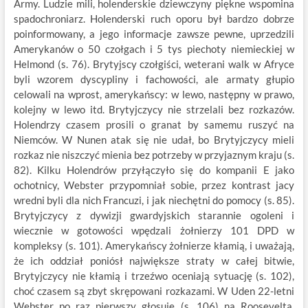
Army. Ludzie mili, holenderskie dziewczyny piękne wspomina
spadochroniarz. Holenderski ruch oporu był bardzo dobrze
poinformowany, a jego informacje zawsze pewne, uprzedzili
Amerykanów o 50 czołgach i 5 tys piechoty niemieckiej w
Helmond (s. 76). Brytyjscy czołgiści, weterani walk w Afryce
byli wzorem dyscypliny i fachowości, ale armaty głupio
celowali na wprost, amerykańscy: w lewo, następny w prawo,
kolejny w lewo itd. Brytyjczycy nie strzelali bez rozkazów.
Holendrzy czasem prosili o granat by samemu ruszyć na
Niemców. W Nunen atak się nie udał, bo Brytyjczycy mieli
rozkaz nie niszczyć mienia bez potrzeby w przyjaznym kraju (s.
82). Kilku Holendrów przyłączyło się do kompanii E jako
ochotnicy, Webster przypomniał sobie, przez kontrast jacy
wredni byli dla nich Francuzi, i jak niechętni do pomocy (s. 85).
Brytyjczycy z dywizji gwardyjskich starannie ogoleni i
wiecznie w gotowości wpędzali żołnierzy 101 DPD w
kompleksy (s. 101). Amerykańscy żołnierze kłamią, i uważają,
że ich oddział poniósł największe straty w całej bitwie,
Brytyjczycy nie kłamią i trzeźwo oceniają sytuację (s. 102),
choć czasem są zbyt skrępowani rozkazami. W Uden 22-letni
Webster po raz pierwszy głosuje (s. 106) na Roosevelta.