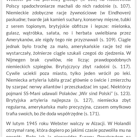
Polscy spadochroniarze machali do nich radośnie (s. 107).
Niemieckie zdobyczne racje żywnościowe (w Eindhoven)
paskudne; twarde jak kamień suchary, konserwy mięsne, tubki
z serem topionym, brytyjskie obfitsze i lepsze: mielonka,
gulasz, wątróbka, sałata, no i herbata uwielbiana przez
Amerykanów, ale nigdy tego nie przyznawali (s. 109). Ciągle
jednak było trochę za mało, amerykańskie racje też nie
wystarczały, żołnierze ciągle szukali czegoś do zjedzenia. W
Nijmegen brak cywilów, nie licząc prawdopodobnych
niemieckich szpiegów. Brytyjczycy zbyt radośni (s. 117).
Cywile uciekli poza miasto, tylko jeden wrócił po leki.
Niemiecka artyleria lubiła grzać głównie o świcie i zmierzchu
by szarpać nerwy aliantów i przeszkadzać im spać. Niektórzy
pojmani SS-Mani udawali Polaków: „Wir sind Polski” (s. 123).
Brytyjska artyleria najlepsza (s. 127), niemiecka zbyt
regularna, amerykańska mało precyzyjna, czasem omyłkowo
trafia swoich, bo źle doda współrzędne (s. 171).
W lutym 1945 roku Webster walczy w Alzacji. W Holandii
otrzymał ranę, która dopiero po jakimś czasie pozwoliła mu na
powrót: „Boże jak ja nienawidzę Europy. Popatrzyłem na