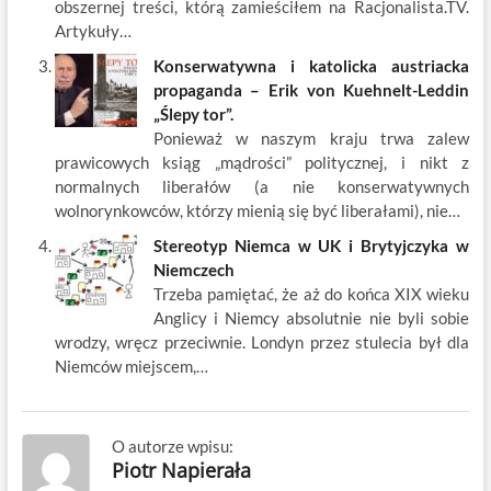
obszernej treści, którą zamieściłem na Racjonalista.TV.
Artykuły…
Konserwatywna i katolicka austriacka
propaganda – Erik von Kuehnelt-Leddin
„Ślepy tor”.
Ponieważ w naszym kraju trwa zalew
prawicowych ksiąg „mądrości” politycznej, i nikt z
normalnych liberałów (a nie konserwatywnych
wolnorynkowców, którzy mienią się być liberałami), nie…
Stereotyp Niemca w UK i Brytyjczyka w
Niemczech
Trzeba pamiętać, że aż do końca XIX wieku
Anglicy i Niemcy absolutnie nie byli sobie
wrodzy, wręcz przeciwnie. Londyn przez stulecia był dla
Niemców miejscem,…
O autorze wpisu:
Piotr Napierała