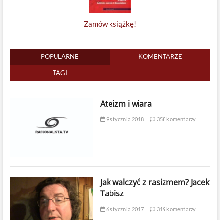
Zamów książkę!
POPULARNE
KOMENTARZE
TAGI
Ateizm i wiara
9 stycznia 2018
358 komentarzy
Jak walczyć z rasizmem? Jacek
Tabisz
6 stycznia 2017
319 komentarzy