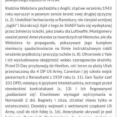
Rodzina Webstera pochodziła z Anglii, stąd we wrześniu 1943
roku wyruszył w pewnym sensie bronić swej drugiej ojczyzny
(s. 2). Uwielbiał herbaciarnię w Ramsbury, nie cierpiał armijnej
„logiki” i biurokracji. Kpił z tego że SHAEF bało się wydeptanej
przez żołnierzy ścieżki, jako znaku dla Luftwaffe. Montgomery
uważał ponoć Amerykanów za twardszych od Niemców, ale dla
Webstera to propaganda, pokazywani jego kumplom
niemieccy spadochroniarze na filmie instruktażowym robili
wrażenie prędkością i precyzją ruchów (s. 8). Oficerowie z Yale
i ich wystudiowana obojętność wobec szeregowców drażniły.
Przed D-Day przybywają do Honiton, cel: teren za plażą Utah
przeznaczoną dla 4 DP US Army, Carentan i jej szkoła wojsk
pancernych z Renaultami z 1939 roku (s. 11). Gen Taylor szef
101 DPD, mówiący 6 językami intelektualista, ostrzegał przed
niemieckimi kontratakami (s. 13) i ich fingowanymi
„poddaniami się”. Eisenhower wymagał wytrzymania w
Normandii 2 dni. Bagnety i cisza, strzelać miano tylko w
ostateczności. Dowódcy wojowali z wełnianymi czapkami US
Army, czuli do nich fobię (s. 16). Amerykanie ukrywali je pod