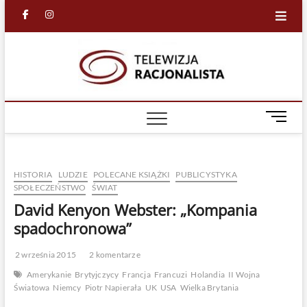
Skip
facebook
in
to
content
Racjona
RACJONALNA
TELEWIZJA
TV
M
e
n
u
HISTORIA
LUDZIE
POLECANE KSIĄŻKI
PUBLICYSTYKA
B
SPOŁECZEŃSTWO
ŚWIAT
u
David Kenyon Webster: „Kompania
t
t
spadochronowa”
o
n
2 września 2015
2 komentarze
Amerykanie
Brytyjczycy
Francja
Francuzi
Holandia
II Wojna
Światowa
Niemcy
Piotr Napierała
UK
USA
Wielka Brytania