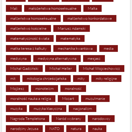
Mali
małożeństwa homoseksualne
Malta
małżeństwa homoseksualne
małżeństwo konkordatowe
małżeństwo kościelne
Mariusz Adamski
matematyczność świata
matematyka
matka teresa z kalkuty
mechanika kwantowa
media
medycyna
medycyna alternatywna
mesjasz
Michał Gadziński
Michał Heller
Michał Wojciechowicz
mit
mitologia chrześcijańska
mity
mity religijne
Mojżesz
monoteizm
moralność
moralność nauka a religia
Mozart
muzułmanie
muzyka
muzyka klasyczna
nacjonalizm
Nagroda Templetona
Naród wybrany
narodowcy
narodziny Jezusa
NATO
natura
nauka