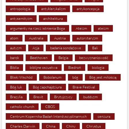
antropologia
antyklerykalizm
antykoncepcja
antysemityzm
architektura
argumenty na rzecz istnienia Boga
Ateizm
ateizm
atom
Australia
Austria
autorytaryzm
autyzm
Azja
badania sondażowe
Bali
barok
Beethoven
Belgia
bezwyznaniowość
Biblia
biblijne oszustwa
Biedroń
biologia
Bliski Wschód
Bobolanum
bóg
Bóg jest miłością
Bóg luk
Bóg zapchajdziura
Brave Festival
Brazylia
Brexit
Brytyjczycy
buddyzm
catholic church
CBOS
Centrum Kopernika Badań Interdyscyplinarnych
cenzura
Charles Darwin
China
Chiny
Chrystus