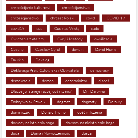
chrześcijanie kulturowi
chrześcijaństwo
chrześcjiaństwo
chrzest Polski
covid
COVID 19
covid19
cud
Cud nad Wisłą
cuda
Ćwiczenia z ateizmu
Cyryl i Metody
cywilizacja
Czechy
Czesław Cyrul
darwin
David Hume
Dawkin
Dekalog
Deklaracja Praw Człowieka i Obywatela
democracy
demokracja
demon
determinizm
diabeł
Dlaczego istnieje raczej coś niż nic?
Dni Darwina
Dobry wojak Szwejk
dogmat
dogmaty
Dołowy
dominiczak
Donald Trump
dość milczenia
dowody na istnienia boga
dowody na nieistnienie boga
duda
Duma i Nowoczesność
dusza