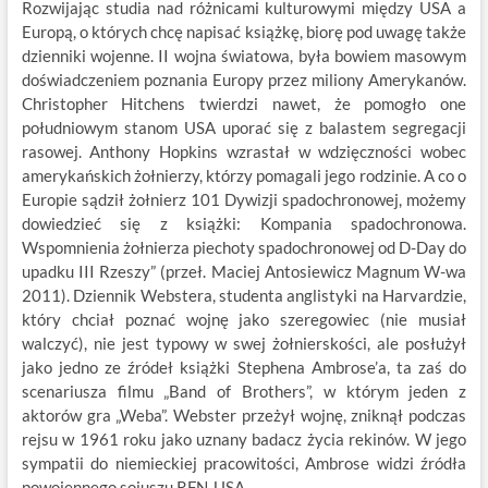
Rozwijając studia nad różnicami kulturowymi między USA a
Europą, o których chcę napisać książkę, biorę pod uwagę także
dzienniki wojenne. II wojna światowa, była bowiem masowym
doświadczeniem poznania Europy przez miliony Amerykanów.
Christopher Hitchens twierdzi nawet, że pomogło one
południowym stanom USA uporać się z balastem segregacji
rasowej. Anthony Hopkins wzrastał w wdzięczności wobec
amerykańskich żołnierzy, którzy pomagali jego rodzinie. A co o
Europie sądził żołnierz 101 Dywizji spadochronowej, możemy
dowiedzieć się z książki: Kompania spadochronowa.
Wspomnienia żołnierza piechoty spadochronowej od D-Day do
upadku III Rzeszy” (przeł. Maciej Antosiewicz Magnum W-wa
2011). Dziennik Webstera, studenta anglistyki na Harvardzie,
który chciał poznać wojnę jako szeregowiec (nie musiał
walczyć), nie jest typowy w swej żołnierskości, ale posłużył
jako jedno ze źródeł książki Stephena Ambrose’a, ta zaś do
scenariusza filmu „Band of Brothers”, w którym jeden z
aktorów gra „Weba”. Webster przeżył wojnę, zniknął podczas
rejsu w 1961 roku jako uznany badacz życia rekinów. W jego
sympatii do niemieckiej pracowitości, Ambrose widzi źródła
powojennego sojuszu RFN-USA.