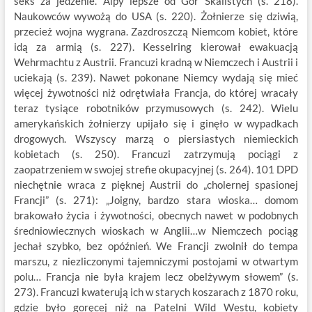
seks za jedzenie. Alpy lepsze od Gór Skalistych (s. 218).
Naukowców wywożą do USA (s. 220). Żołnierze się dziwią,
przecież wojna wygrana. Zazdroszczą Niemcom kobiet, które
idą za armią (s. 227). Kesselring kierował ewakuacją
Wehrmachtu z Austrii. Francuzi kradną w Niemczech i Austrii i
uciekają (s. 239). Nawet pokonane Niemcy wydają się mieć
więcej żywotności niż odrętwiała Francja, do której wracały
teraz tysiące robotników przymusowych (s. 242). Wielu
amerykańskich żołnierzy upijało się i ginęło w wypadkach
drogowych. Wszyscy marzą o piersiastych niemieckich
kobietach (s. 250). Francuzi zatrzymują pociągi z
zaopatrzeniem w swojej strefie okupacyjnej (s. 264). 101 DPD
niechętnie wraca z pięknej Austrii do „cholernej spasionej
Francji” (s. 271): „Joigny, bardzo stara wioska… domom
brakowało życia i żywotności, obecnych nawet w podobnych
średniowiecznych wioskach w Anglii…w Niemczech pociąg
jechał szybko, bez opóźnień. We Francji zwolnił do tempa
marszu, z niezliczonymi tajemniczymi postojami w otwartym
polu… Francja nie była krajem lecz obelżywym słowem” (s.
273). Francuzi kwaterują ich w starych koszarach z 1870 roku,
gdzie było goręcej niż na Patelni Wild Westu, kobiety