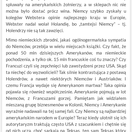
spluwały na amerykańskich żołnierzy, a w sklepach nic nie
można było dostać prócz wina. Niemcy szybko zyskały u
kolegów Webstera opinie najlepszego kraju w Europie,
Webster nadal wolał Holandię, bo „tamtejsi Niemcy” – tj.
Holendrzy nie są tak zawzięci.
Mimo niemieckich zbrodni, jakaś ogólnogermańska sympatia
do Niemców, przebija w wielu miejscach książki. Czy fakt, że
ponad 50 mln dzisiejszych Amerykanów, ma niemieckie
pochodzenia, a tylko ok. 15 mln francuskie coś tu znaczy? Czy
Francuzi czyli się zepchnięci lub zawstydzeni przez USA. Skąd
ta niechęć do wyzwolicieli? Tak silnie kontrastująca z postawą
Holendrów, a nawet niektórych Niemców i Austriaków. I
czemu Francja wydaje się Amerykanom martwa? Taka opinia
pojawia się również współcześnie. Amerykanie pojmują w lot
Niemców, z Francuzami gorzej. Pamiętam jak widziałem
mieszaną grupę biznesmenów w Kolonii, Niemcy i Amerykanie
wyraźnie nadawali na tej samej fali. Czy Niemcy są najbardziej
amerykańskim narodem w Europie? Teraz kiedy ulotnił się ich
autorytaryzm traktują często USA z szacunkiem i chętnie się
od nich uczą, choć sarkają na Teksas, ten sam Teksas który