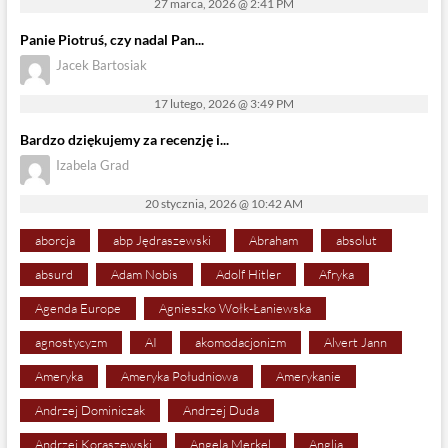
27 marca, 2026 @ 2:41 PM
Panie Piotruś, czy nadal Pan...
Jacek Bartosiak
17 lutego, 2026 @ 3:49 PM
Bardzo dziękujemy za recenzję i...
Izabela Grad
20 stycznia, 2026 @ 10:42 AM
aborcja
abp Jędraszewski
Abraham
absolut
absurd
Adam Nobis
Adolf Hitler
Afryka
Agenda Europe
Agnieszko Wołk-Łaniewska
agnostycyzm
AI
akomodacjonizm
Alvert Jann
Ameryka
Ameryka Południowa
Amerykanie
Andrzej Dominiczak
Andrzej Duda
Andrzej Koraszewski
Angela Merkel
Anglia