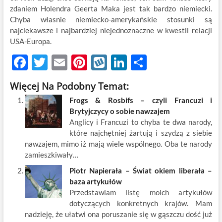
zdaniem Holendra Geerta Maka jest tak bardzo niemiecki.
Chyba własnie niemiecko-amerykańskie stosunki są
najciekawsze i najbardziej niejednoznaczne w kwestii relacji
USA-Europa.
F
T
E
Pi
W
Li
S
ac
w
m
nt
y
n
h
Więcej Na Podobny Temat:
e
itt
ail
er
k
k
ar
Frogs & Rosbifs – czyli Francuzi i
b
er
es
o
e
e
Brytyjczycy o sobie nawzajem
o
t
p
dI
Anglicy i Francuzi to chyba te dwa narody,
które najchętniej żartują i szydzą z siebie
o
n
nawzajem, mimo iż mają wiele wspólnego. Oba te narody
k
zamieszkiwały…
Piotr Napierała – Świat okiem liberała –
baza artykułów
Przedstawiam listę moich artykułów
dotyczących konkretnych krajów. Mam
nadzieję, że ułatwi ona poruszanie się w gąszczu dość już