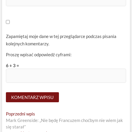
Zapamiętaj moje dane w tej przeglądarce podczas pisania
kolejnych komentarzy.
Proszę wpisać odpowiedź cyframi:
6 + 3 =
Nawigacja
Previous
Poprzedni wpis
post:
Mark Greenside: „Nie będę Francuzem choćbym nie wiem jak
wpisu
się starał”