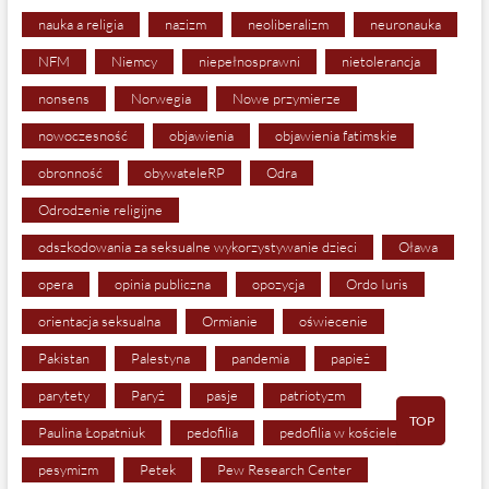
nauka a religia
nazizm
neoliberalizm
neuronauka
NFM
Niemcy
niepełnosprawni
nietolerancja
nonsens
Norwegia
Nowe przymierze
nowoczesność
objawienia
objawienia fatimskie
obronność
obywateleRP
Odra
Odrodzenie religijne
odszkodowania za seksualne wykorzystywanie dzieci
Oława
opera
opinia publiczna
opozycja
Ordo Iuris
orientacja seksualna
Ormianie
oświecenie
Pakistan
Palestyna
pandemia
papież
parytety
Paryż
pasje
patriotyzm
TOP
Paulina Łopatniuk
pedofilia
pedofilia w kościele
pesymizm
Petek
Pew Research Center