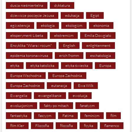
dusza nieśmiertelna
dyktatura
dziewicze poczęcie Jezusa
edukacja
Egipt
egzystencja
ekologia
ekologizm
ekonomia
eksperyment Libeta
ekstremizm
Emilia Dowgiało
Encyklika "Wiara i rozum"
English
enlightenment
epidemia koronawirusa
erich fromm
eschatologia
etyka
etyka katolicka
etyka świecka
Europa
Europa Wschodnia
Europa Zachodnia
Europa Zachodnie
eutanazja
Ewa Wilk
Ewangelia
ewangelikanie
ewolucja
ewolucjonizm
fakty po mitach
fanatyzm
fantastyka
faszyzm
Fatima
feminizm
film
film Kler
Filozofia
filozofia
fizyka
flamenco