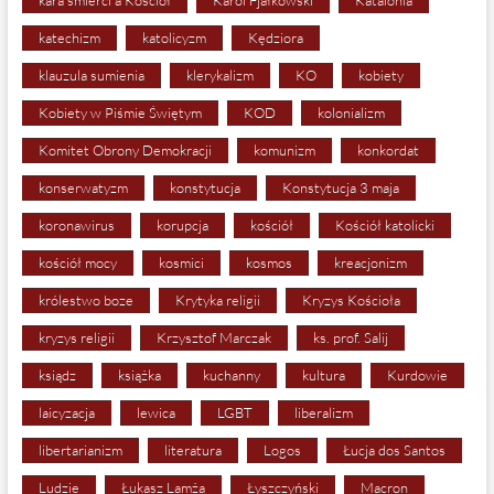
katechizm
katolicyzm
Kędziora
klauzula sumienia
klerykalizm
KO
kobiety
Kobiety w Piśmie Świętym
KOD
kolonializm
Komitet Obrony Demokracji
komunizm
konkordat
konserwatyzm
konstytucja
Konstytucja 3 maja
koronawirus
korupcja
kościół
Kościół katolicki
kościół mocy
kosmici
kosmos
kreacjonizm
królestwo boze
Krytyka religii
Kryzys Kościoła
kryzys religii
Krzysztof Marczak
ks. prof. Salij
ksiądz
książka
kuchanny
kultura
Kurdowie
laicyzacja
lewica
LGBT
liberalizm
libertarianizm
literatura
Logos
Łucja dos Santos
Ludzie
Łukasz Lamża
Łyszczyński
Macron