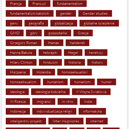
Francja
Francuzi
fundamentalizm
fundamentalizm katolicki
gender
Gender studies
geny
geografia
globalizacja
globalne ocieplenie
GMO
góry
gospodarka
Grecja
Grzegorz Roman
Hamas
hańderek
Hanna Bakuła
hebrajski
Hegel
heretycy
Hilary Clinton
hinduizm
historia
history
Hiszpania
Holandia
homoseksualiści
homoseksualizm
humanism
humanizm
humor
ideologia
ideologia kościelna
II Wojna Światowa
III Rzesza
imigranci
in vitro
Indie
Indonezja
indywidualizacja religii
informatyka
inteligentny projekt
Inter insigniores
internet