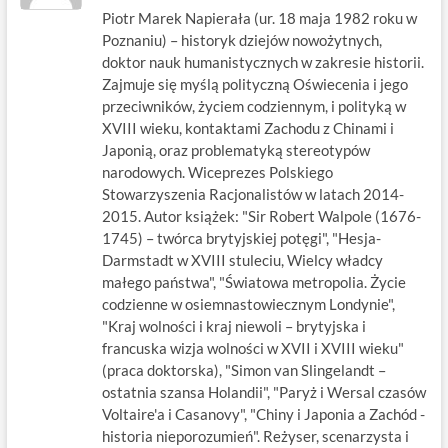
Piotr Marek Napierała (ur. 18 maja 1982 roku w
Poznaniu) – historyk dziejów nowożytnych,
doktor nauk humanistycznych w zakresie historii.
Zajmuje się myślą polityczną Oświecenia i jego
przeciwników, życiem codziennym, i polityką w
XVIII wieku, kontaktami Zachodu z Chinami i
Japonią, oraz problematyką stereotypów
narodowych. Wiceprezes Polskiego
Stowarzyszenia Racjonalistów w latach 2014-
2015. Autor książek: "Sir Robert Walpole (1676-
1745) – twórca brytyjskiej potęgi", "Hesja-
Darmstadt w XVIII stuleciu, Wielcy władcy
małego państwa", "Światowa metropolia. Życie
codzienne w osiemnastowiecznym Londynie",
"Kraj wolności i kraj niewoli – brytyjska i
francuska wizja wolności w XVII i XVIII wieku"
(praca doktorska), "Simon van Slingelandt –
ostatnia szansa Holandii", "Paryż i Wersal czasów
Voltaire'a i Casanovy", "Chiny i Japonia a Zachód -
historia nieporozumień". Reżyser, scenarzysta i