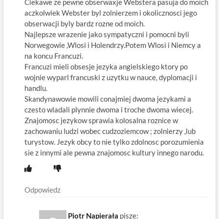
Ciekawe ze pewne obserwaxje Webstera pasuja do moich
aczkolwiek Webster byl zolnierzem i okolicznosci jego
obserwacji byly bardz rozne od moich.
Najlepsze wrazenie jako sympatyczni i pomocni byli
Norwegowie ,Wlosi i Holendrzy.Potem Wlosi i Niemcy a
na koncu Francuzi.
Francuzi mieli obsesje jezyka angielskiego ktory po
wojnie wyparl francuski z uzytku w nauce, dyplomacji i
handlu.
Skandynawowie mowili conajmiej dwoma jezykami a
czesto wladali plynnie dwoma i troche dwoma wiecej.
Znajomosc jezykow sprawia kolosalna roznice w
zachowaniu ludzi wobec cudzoziemcow ; zolnierzy ,lub
turystow. Jezyk obcy to nie tylko zdolnosc porozumienia
sie z innymi ale pewna znajomosc kultury innego narodu.
Odpowiedz
Piotr Napierała
pisze: