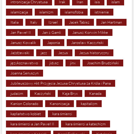
intronizacja Chrystusa
Irak
Iran
isis
islam
islamizacja
islamizm
islamofobia
istnienie
Italia
Italy
Izrael
Jacek Tabisz
Jan Hartman
Jan Paweł II
Jan z Gamli
Janusz Korwin Mikke
Janusz Kowalik
Japonia
Jarosław Kaczyński
Jażdżewski
jazz
Jezus
Jezus historyczny
językoznawstwo
jidysz
jinx
Joachim Brudziński
Joanna Senyszyn
Jubileuszowy Akt Przyjęcia Jezusa Chrystusa za Króla i Pana
judaizm
Kaczyński
Kaja Bryx
Kanada
Kanion Colorado
Kanonizacja
kapitalizm
kapłaństwo kobiet
kara śmierci
kara śmierci a Jan Paweł II
kara śmierci a katechizm
kara śmierci a Kościół
Karol Fjałkowski
Katalonia