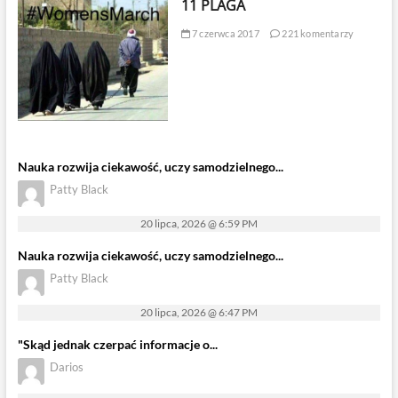
11 PLAGA
7 czerwca 2017
221 komentarzy
Nauka rozwija ciekawość, uczy samodzielnego...
Patty Black
20 lipca, 2026 @ 6:59 PM
Nauka rozwija ciekawość, uczy samodzielnego...
Patty Black
20 lipca, 2026 @ 6:47 PM
"Skąd jednak czerpać informacje o...
Darios