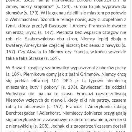
zimny, mokry krajobraz” (s. 134). Europa to jak wyprawa do
slumsów (s. 173). W Haguenau dzielili się miastem po połowie
z Wehrmachtem. Szorstkie relacje nowicjuszy z uzupełnień z
tymi, którzy przeżyli Bastogne i Ardeny. Francuskie dworce
śmierdzą uryną (s. 147). Piechota bez wsparcia czołgów nie
robi nic. Szabrownictwo obu stron, Niemcy lepiej dbają o
kwatery, Amerykanie częściej niszczą bez sensu z nawyku (s.
157). Czy Alzacja to Niemcy czy Francja, w końcu wszędzie
taka a taka Strasse (s. 169).
W Bawarii rosyjscy szabrownicy wypuszczeni z obozów pracy
(s. 189). Piernikowe domy jak z baśni Grimmów. Niemcy chcą
się poddać elitarnej 101 DPD „z tą typowo niemiecką
mieszaniną buty i pokory” (s. 193). Zawiedzeni, że oddział
Webstera nie ma na to czasu. Francuzi rozsterzeliwują
Niemców wziętych do niewoli, kiedy nikt nie patrzy, czasem
robią to oficerowie (s. 197). Francuzi i Amerykanie rabują
Berchtesgaden i Adlerhorst. Niemieccy żołnierze przyglądają
się amerykańskim z zawodowym zainteresowaniem, żołnierki
z nienawiścią (s. 208). Jednak ci z zaopatrzeń czasem dostali