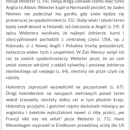
notuje Webster (s. 54), swoją drogą ciekawe czemu więc tylko
Anglia to Albion. Webster kupił w Normandii pistolet, by żaden
Niemiec nie poderżnął mu gardła, gdy znów będzie się
przewracać ze spadochronem (s. 55). Słaby wiatr i płaski teren
lepiej szedł desant w Holandii, niż ćwiczenia w Anglii (s. 59). Z
opisu Webstera wynikało, że najlepsi żołnierze, karni i
zdyscyplinowani pochodzili z centralnej części USA, np. z
Kolorado, ci z Nowej Anglii i Południa trochę gwiazdorzyli,
zwłaszcza wobec tych z uzupełnień. W Zon Niemcy wzięli ich
raz za swoich spadochroniarzy. Webster pisze, że on sam
umiał zawsze odróżnić z oddali sylwetkę i postawę żołnierza
niemieckiego od swojego (s. 64), niestety nie pisze czym się
różniły.
Holendrzy zapraszali wyzwolicieli na poczęstunek (s. 67).
Drogi holenderskie na nasypach metrowych ponad teren
wokół stanowiły niestety dobry cel w tym płaskim kraju.
Holendrzy przyjaźni, i gościnni często doskonale mówiący po
angielsku i świetnie wykształceni nawet ci niby prości, „we
Francji nikt nas nie witał” pisze Webster (s. 71). Hans
Wesenhagen wyprawił w Eindhoven prawdziwą ucztę dla US