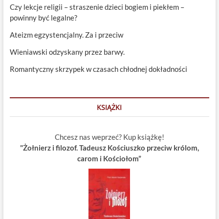
Czy lekcje religii – straszenie dzieci bogiem i piekłem –
powinny być legalne?
Ateizm egzystencjalny. Za i przeciw
Wieniawski odzyskany przez barwy.
Romantyczny skrzypek w czasach chłodnej dokładności
KSIĄŻKI
Chcesz nas weprzeć? Kup książkę!
"Żołnierz i filozof. Tadeusz Kościuszko przeciw królom,
carom i Kościołom”