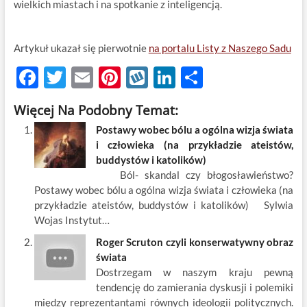
wielkich miastach i na spotkanie z inteligencją.
Artykuł ukazał się pierwotnie
na portalu Listy z Naszego Sadu
F
T
E
Pi
W
Li
S
ac
w
m
nt
y
n
h
Więcej Na Podobny Temat:
e
itt
ail
er
k
k
ar
Postawy wobec bólu a ogólna wizja świata
b
er
es
o
e
e
i człowieka (na przykładzie ateistów,
o
t
p
dI
buddystów i katolików)
Ból- skandal czy błogosławieństwo?
o
n
Postawy wobec bólu a ogólna wizja świata i człowieka (na
k
przykładzie ateistów, buddystów i katolików) Sylwia
Wojas Instytut…
Roger Scruton czyli konserwatywny obraz
świata
Dostrzegam w naszym kraju pewną
tendencję do zamierania dyskusji i polemiki
między reprezentantami równych ideologii politycznych.