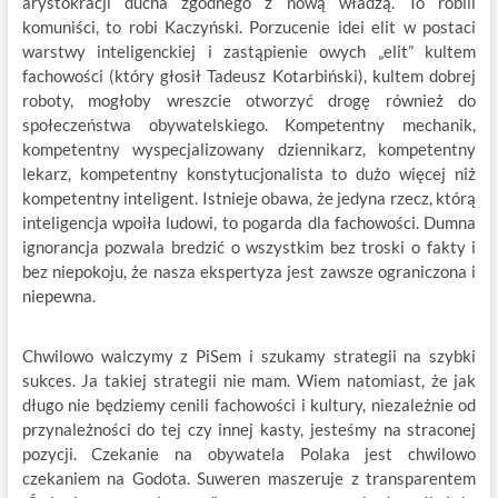
arystokracji ducha zgodnego z nową władzą. To robili
komuniści, to robi Kaczyński. Porzucenie idei elit w postaci
warstwy inteligenckiej i zastąpienie owych „elit” kultem
fachowości (który głosił Tadeusz Kotarbiński), kultem dobrej
roboty, mogłoby wreszcie otworzyć drogę również do
społeczeństwa obywatelskiego. Kompetentny mechanik,
kompetentny wyspecjalizowany dziennikarz, kompetentny
lekarz, kompetentny konstytucjonalista to dużo więcej niż
kompetentny inteligent. Istnieje obawa, że jedyna rzecz, którą
inteligencja wpoiła ludowi, to pogarda dla fachowości. Dumna
ignorancja pozwala bredzić o wszystkim bez troski o fakty i
bez niepokoju, że nasza ekspertyza jest zawsze ograniczona i
niepewna.
Chwilowo walczymy z PiSem i szukamy strategii na szybki
sukces. Ja takiej strategii nie mam. Wiem natomiast, że jak
długo nie będziemy cenili fachowości i kultury, niezależnie od
przynależności do tej czy innej kasty, jesteśmy na straconej
pozycji. Czekanie na obywatela Polaka jest chwilowo
czekaniem na Godota. Suweren maszeruje z transparentem