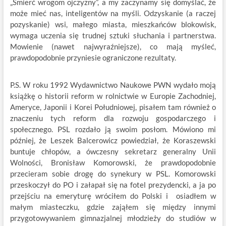
„Śmierć wrogom ojczyzny”, a my zaczynamy się domyślać, że
może mieć nas, inteligentów na myśli. Odzyskanie (a raczej
pozyskanie) wsi, małego miasta, mieszkańców blokowisk,
wymaga uczenia się trudnej sztuki słuchania i partnerstwa.
Mowienie (nawet najwyraźniejsze), co mają myśleć,
prawdopodobnie przyniesie ograniczone rezultaty.
P.S. W roku 1992 Wydawnictwo Naukowe PWN wydało moją
książkę o historii reform w rolnictwie w Europie Zachodniej,
Ameryce, Japonii i Korei Południowej, pisałem tam również o
znaczeniu tych reform dla rozwoju gospodarczego i
społecznego. PSL rozdało ją swoim posłom. Mówiono mi
później, że Leszek Balcerowicz powiedział, że Koraszewski
buntuje chłopów, a ówczesny sekretarz generalny Unii
Wolności, Bronisław Komorowski, że prawdopodobnie
przecieram sobie drogę do synekury w PSL. Komorowski
przeskoczył do PO i załapał się na fotel prezydencki, a ja po
przejściu na emeryturę wróciłem do Polski i osiadłem w
małym miasteczku, gdzie zająłem się między innymi
przygotowywaniem gimnazjalnej młodzieży do studiów w