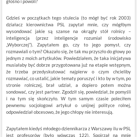
głośno i powoli?
Gdzieś w początkach tego stulecia (to mógł być rok 2003)
działacz kierownictwa PSL zapytał mnie, czy mógłbym
wysondować jakie są szanse na okrągły stół rolnicy –
inteligencja (przez inteligencje rozumiał środowisko
„Wyborczej”). Zapytałem go, czy to jego pomysł, czy
rozmawiali o tym? Okazało się, że tak mu przyszło do głowy po
jednym z moich artytkułów. Powiedziałem, że taka inicjatywa
musiałaby być dobrze przygotowana już na etapie wstępnym,
że trzeba przedyskutować najpierw o czym chcieliby
rozmawiać, co ustalić, jakie tematy poruszyć i kto by w tym, po
stronie rolniczej, brał udział, a dopiero potem można
sondować, czy jest partner. Zgodził się, powiedział, że pomyśli
i na tym się skończyło. W tym samym czasie poleciłem
pewnemu socjologowi artykuł o unijnej polityce rolnej,
odpowiedział obcesowo, że jego chłopy nie interesują.
Zapytałem kiedyś młodego dziennikarza z Warszawy ilu w PSL
jest profesorów (było wówczas 122). Spojrzał na mnie