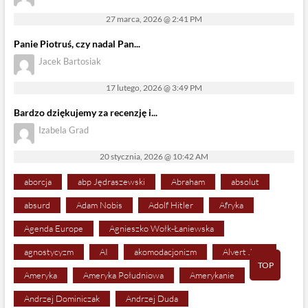
27 marca, 2026 @ 2:41 PM
Panie Piotruś, czy nadal Pan...
Jacek Bartosiak
17 lutego, 2026 @ 3:49 PM
Bardzo dziękujemy za recenzję i...
Izabela Grad
20 stycznia, 2026 @ 10:42 AM
aborcja
abp Jędraszewski
Abraham
absolut
absurd
Adam Nobis
Adolf Hitler
Afryka
Agenda Europe
Agnieszko Wołk-Łaniewska
agnostycyzm
AI
akomodacjonizm
Alvert Jann
TOP
Ameryka
Ameryka Południowa
Amerykanie
Andrzej Dominiczak
Andrzej Duda