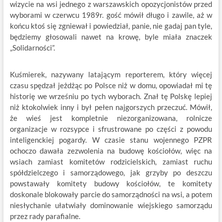
wizycie na wsi jednego z warszawskich opozycjonistów przed
wyborami w czerwcu 1989r. gość mówił długo i zawile, aż w
końcu ktoś się zgniewał i powiedział, panie, nie gadaj pan tyle,
będziemy głosowali nawet na krowę, byle miała znaczek
„Solidarności”.
Kuśmierek, nazywany latającym reporterem, który więcej
czasu spędzał jeżdżąc po Polsce niż w domu, opowiadał mi tę
historię we wrześniu po tych wyborach. Znał tę Polskę lepiej
niż ktokolwiek inny i był pełen najgorszych przeczuć. Mówił,
że wieś jest kompletnie niezorganizowana, rolnicze
organizacje w rozsypce i sfrustrowane po części z powodu
inteligenckiej pogardy. W czasie stanu wojennego PZPR
ochoczo dawała zezwolenia na budowę kościołów, więc na
wsiach zamiast komitetów rodzicielskich, zamiast ruchu
spółdzielczego i samorządowego, jak grzyby po deszczu
powstawały komitety budowy kościołów, te komitety
doskonale blokowały parcie do samorządności na wsi, a potem
niesłychanie ułatwiały dominowanie wiejskiego samorządu
przez rady parafialne.