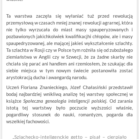
Ta warstwa zaczęła się wyłaniać tuż przed rewolucją
przemysłową w czasach mniej znanej rewolucji agrarnej, która
nie tylko wyrzucała do miast masy spauperyzowanych i
pozbawionych jakichkolwiek kwalifikacjhi chłopów, ale i masy
spaupedryzowanej, ale mającej jakieś wykształcenie szlachty.
Ta szlachta w Rosji czy w Polsce tym rożniła się od zubożałego
ziemiaństwa w Anglii czy w Szwecji, że za żadne skarby nie
chciała się parać ani handlem ani rzemiosłem, że szukając dla
siebie miejsca w tym nowym świecie postanowiła zostać
arystokracją ducha i awangardą narodu.
Uczeń Floriana Znanieckiego, Józef Chałasiński przedstawił
bodaj najbardziej wnikliwą analizę tej warstwy społecznej w
książce
Społeczna genealogia inteligencji polskiej.
Od zarania
istotą tej wartstwy było poczucie wyższości właśnie,
pogardliwy stosunek do nauki, romantyzm, pogarda dla
wszelkiej fachowości.
„Szlachecko-inteligenckie getto – pisał – cierpiało