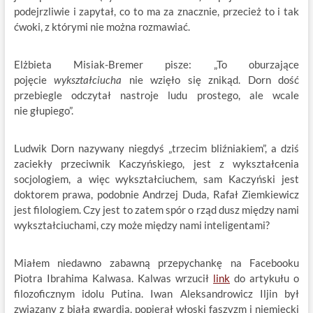
podejrzliwie i zapytał, co to ma za znacznie, przecież to i tak
ćwoki, z którymi nie można rozmawiać.
Elżbieta Misiak-Bremer pisze: „To oburzające
pojęcie
wykształciucha
nie wzięło się znikąd. Dorn dość
przebiegle odczytał nastroje ludu prostego, ale wcale
nie głupiego”.
Ludwik Dorn nazywany niegdyś „trzecim bliźniakiem”, a dziś
zaciekły przeciwnik Kaczyńskiego, jest z wykształcenia
socjologiem, a więc wykształciuchem, sam Kaczyński jest
doktorem prawa, podobnie Andrzej Duda, Rafał Ziemkiewicz
jest filologiem. Czy jest to zatem spór o rząd dusz między nami
wykształciuchami, czy może między nami inteligentami?
Miałem niedawno zabawną przepychankę na Facebooku
Piotra Ibrahima Kalwasa. Kalwas wrzucił
link
do artykułu o
filozoficznym idolu Putina. Iwan Aleksandrowicz Iljin był
związany z białą gwardią, popierał włoski faszyzm i niemiecki