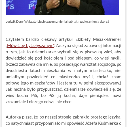
Ludwik Dorn (Wykształciuch czasem zmienia habitat, rzadko zmienia skórę.)
Czytałem bardzo ciekawy artykuł Elżbiety Misiak-Bremer
„
Mówić by być słyszanym”
. Zaczyna się od zabawnej informacji
o tym, jak to dziennikarze wybrali się w pisowską wieś, aby
dowiedzieć się pod kościołem i pod sklepem, co wieś myśli.
(Rzecz zabawna dla mnie, bo posiadając warsztat socjologa, po
dwudziestu latach mieszkania w małym miasteczku, nie
umiałbym powiedzieć co miasteczko myśli, chciaż znam
połowę jego mieszkańców i jestem tu w pełni akceptowany.)
Jak można było przypuszczać, dzienniarze dowiedzieli się, że
wieś kocha PiS, bo PiS ją kocha, daje pieniądze, mówi
zrozumiale i niczego od wsi nie chce.
Autorka pisze, że po naszej stronie zabrakło prostego języka,
co natychmiast przypomniało mi opowieść Józefa Kuśmierka o