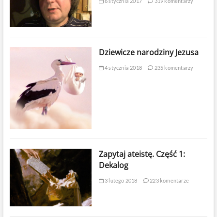
6 stycznia 2017
319 komentarzy
Dziewicze narodziny Jezusa
4 stycznia 2018
235 komentarzy
Zapytaj ateistę. Część 1:
Dekalog
3 lutego 2018
223 komentarze