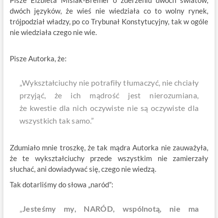
Pisze Elżbieta Misiak-Bremer o zderzeniu dwóch światów,
dwóch języków, że wieś nie wiedziała co to wolny rynek,
trójpodział władzy, po co Trybunał Konstytucyjny, tak w ogóle
nie wiedziała czego nie wie.
Pisze Autorka, że:
„Wykształciuchy
nie potrafiły tłumaczyć, nie chciały
przyjąć, że ich mądrość jest nierozumiana,
że kwestie dla nich oczywiste nie są oczywiste dla
wszystkich tak samo.”
Zdumiało mnie troszkę, że tak mądra Autorka nie zauważyła,
że te wykształciuchy przede wszystkim nie zamierzały
słuchać, ani dowiadywać się, czego nie wiedzą.
Tak dotarliśmy do słowa „naród”:
„
Jesteśmy my, NARÓD, wspólnotą, nie ma