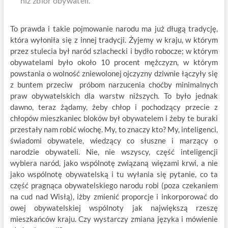
niż zbiór obywateli.”
To prawda i takie pojmowanie narodu ma już długą tradycję,
która wyłoniła się z innej tradycji. Żyjemy w kraju, w którym
przez stulecia był naród szlachecki i bydło robocze; w którym
obywatelami było około 10 procent mężczyzn, w którym
powstania o wolność zniewolonej ojczyzny dziwnie łączyły się
z buntem przeciw próbom narzucenia choćby minimalnych
praw obywatelskich dla warstw niższych. To było jednak
dawno, teraz żądamy, żeby chłop i pochodzący przecie z
chłopów mieszkaniec bloków był obywatelem i żeby te buraki
przestały nam robić wiochę. My, to znaczy kto? My, inteligenci,
świadomi obywatele, wiedzący co słuszne i marzący o
narodzie obywateli. Nie, nie wszyscy, część inteligencji
wybiera naród, jako wspólnotę związaną więzami krwi, a nie
jako wspólnotę obywatelską i tu wyłania się pytanie, co ta
część pragnąca obywatelskiego narodu robi (poza czekaniem
na cud nad Wisłą), iżby zmienić proporcje i inkorporować do
owej obywatelskiej wspólnoty jak największą rzeszę
mieszkańców kraju. Czy wystarczy zmiana języka i mówienie