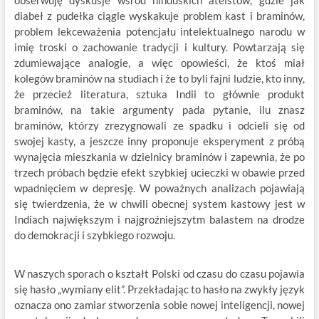
obserwuję dyskusje wśród hinduskich ateistów, gdzie jak
diabeł z pudełka ciągle wyskakuje problem kast i braminów,
problem lekceważenia potencjału intelektualnego narodu w
imię troski o zachowanie tradycji i kultury. Powtarzają się
zdumiewające analogie, a więc opowieści, że ktoś miał
kolegów braminów na studiach i że to byli fajni ludzie, kto inny,
że przecież literatura, sztuka Indii to głównie produkt
braminów, na takie argumenty pada pytanie, ilu znasz
braminów, którzy zrezygnowali ze spadku i odcieli się od
swojej kasty, a jeszcze inny proponuje eksperyment z próbą
wynajęcia mieszkania w dzielnicy braminów i zapewnia, że po
trzech próbach będzie efekt szybkiej ucieczki w obawie przed
wpadnięciem w depresję. W poważnych analizach pojawiają
się twierdzenia, że w chwili obecnej system kastowy jest w
Indiach największym i najgroźniejszytm balastem na drodze
do demokracji i szybkiego rozwoju.
W naszych sporach o kształt Polski od czasu do czasu pojawia
się hasło „wymiany elit”. Przekładając to hasło na zwykły język
oznacza ono zamiar stworzenia sobie nowej inteligencji, nowej