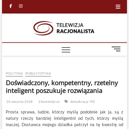
Skip
facebook
in
to
content
Racjona
RACJONALNA
TELEWIZJA
TV
M
e
n
u
POLITYKA
PUBLICYSTYKA
B
u
Doświadczony, kompetentny, rzetelny
t
inteligent poszukuje rozwiązania
t
o
24 sierpnia 2018
2 komentarze
demokracja
PiS
n
Prosta sprawa, ludzie, którzy myślą podobnie jak ja, są z
natury rzeczy bardziej inteligentni od tych, którzy myślą
inaczej. Dostawca mojego dziadka patrzył na tę kwestię od