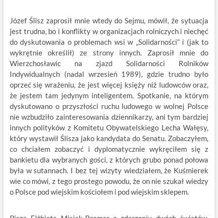
Józef Ślisz zaprosił mnie wtedy do Sejmu, mówił, że sytuacja
jest trudna, bo i konflikty w organizacjach rolniczych i niechęć
do dyskutowania o problemach wsi w „Solidarności” i (jak to
wykrętnie określił) ze strony innych. Zaprosił mnie do
Wierzchosławic na zjazd Solidarności Rolników
Indywidualnych (nadal wrzesień 1989), gdzie trudno było
oprzeć się wrażeniu, że jest więcej księży niż ludowców oraz,
że jestem tam jedynym inteligentem. Spotkanie, na którym
dyskutowano o przyszłości ruchu ludowego w wolnej Polsce
nie wzbudziło zainteresowania dziennikarzy, ani tym bardziej
innych polityków z Komitetu Obywatelskiego Lecha Wałęsy,
który wystawił Ślisza jako kandydata do Senatu. Zobaczyłem,
co chciałem zobaczyć i dyplomatycznie wykręciłem się z
bankietu dla wybranych gości, z których grubo ponad połowa
była w sutannach. I bez tej wizyty wiedziałem, że Kuśmierek
wie co mówi, z tego prostego powodu, że on nie szukał wiedzy
o Polsce pod wiejskim kościołem i pod wiejskim sklepem.