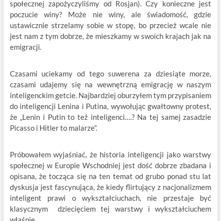
społecznej zapożyczyliśmy od Rosjan). Czy konieczne jest
poczucie winy? Może nie winy, ale świadomość, gdzie
ustawicznie strzelamy sobie w stopę, bo przecież wcale nie
jest nam z tym dobrze, że mieszkamy w swoich krajach jak na
emigracji.
Czasami uciekamy od tego suwerena za dziesiąte morze,
czasami udajemy się na wewnętrzną emigrację w naszym
inteligenckim getcie. Najbardziej oburzyłem tym przypisaniem
do inteligencji Lenina i Putina, wywołując gwałtowny protest,
że „Lenin i Putin to też inteligenci….? Na tej samej zasadzie
Picasso i Hitler to malarze”.
Próbowałem wyjaśniać, że historia inteligencji jako warstwy
społecznej w Europie Wschodniej jest dość dobrze zbadana i
opisana, że tocząca się na ten temat od grubo ponad stu lat
dyskusja jest fascynująca, że kiedy flirtujący z nacjonalizmem
inteligent prawi o wykształciuchach, nie przestaje być
klasycznym dziecięciem tej warstwy i wykształciuchem
właśnie.