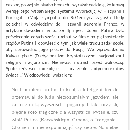
nazizm, po wojnie pisał o błędach i wyrażał nadzieję, że lepszą
wersję tego wspaniałego systemu wypracują w Hiszpanii i
Portugalii. (Moja sympatia do Sołżenicyna zagasła kiedy
pojechał w odwiedziny do Hiszpanii generała Franco, w
artykule dowodem na to, że Iljin jest idolem Putina było
poświęcenie całych sześciu minut w filmie na piętnastolecie
rządów Putina i opowieść o tym jak wiele trudu zadał sobie,
aby sprowadzić jego prochy do Rosji.) We wprowadzeniu
Kalwas pisał: „Tradycjonalizm, kryptofaszyzm, nacjonalizm i
religijny irracjonalizm. Nienawiść i strach przed wolnością.
Społeczeństwo zamknięte – marzenie antydemokratów
świata…” W odpowiedzi wpisałem:
No i problem, bo lud to kupi, a inteligent będzie
przemawiał do ludu niezrozumiałym językiem, ale
za to z nutą wyższości i pogardy. I tak toczy się
błędne koło tragiczne dla wszystkich. Pytanie, czy
winić Putina (Kaczyńskiego, Orbana, o Erdoganie i
Chomeinim nie wspominając) czy siebie. No siebie