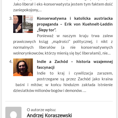
Jako liberał i eks-konserwatysta jestem tym faktem dość
zaniepokojony,…
Konserwatywna i katolicka austriacka
propaganda – Erik von Kuehnelt-Leddin
„Ślepy tor”.
Ponieważ w naszym kraju trwa zalew
prawicowych ksiąg „mądrości” politycznej, i nikt z
normalnych liberałów (a nie konserwatywnych
wolnorynkowców, którzy mienią się być liberałami), nie…
Indie a Zachód – historia wzajemnej
fascynacji
Indie to kraj i cywilizacja zarazem,
postrzegane są przez Zachód jako kraina
baśni i mitów; w końcu hinduizm zakłada istnienie
dziesiatków milionów bogów i demonów. …
O autorze wpisu:
Andrzej Koraszewski