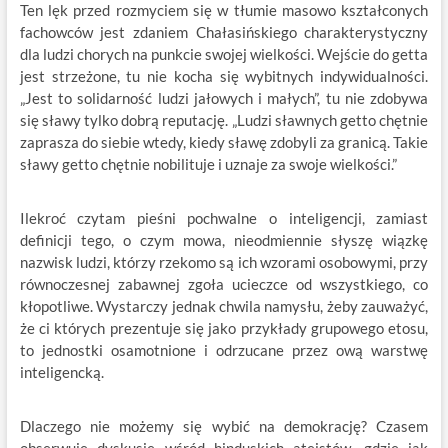
Ten lęk przed rozmyciem się w tłumie masowo kształconych
fachowców jest zdaniem Chałasińskiego charakterystyczny
dla ludzi chorych na punkcie swojej wielkości. Wejście do getta
jest strzeżone, tu nie kocha się wybitnych indywidualności.
„Jest to solidarność ludzi jałowych i małych”, tu nie zdobywa
się sławy tylko dobrą reputację. „Ludzi sławnych getto chętnie
zaprasza do siebie wtedy, kiedy sławę zdobyli za granicą. Takie
sławy getto chętnie nobilituje i uznaje za swoje wielkości.”
Ilekroć czytam pieśni pochwalne o inteligencji, zamiast
definicji tego, o czym mowa, nieodmiennie słyszę wiązkę
nazwisk ludzi, którzy rzekomo są ich wzorami osobowymi, przy
równoczesnej zabawnej zgoła ucieczce od wszystkiego, co
kłopotliwe. Wystarczy jednak chwila namysłu, żeby zauważyć,
że ci których prezentuje się jako przykłady grupowego etosu,
to jednostki osamotnione i odrzucane przez ową warstwę
inteligencką.
Dlaczego nie możemy się wybić na demokrację? Czasem