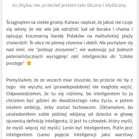
to chyba, nie, przecież jestem taki śliczny i idylliczny.
Ściągnąłem na siebie gromy. Kalwas napisał, że jakoś nie czuje
się winny, że nie wie jak odróżnić lud od buraka i chama i
opisując koszmarną bandę Polaków na maltańskiej plaży
stwierdził:
To obce mi plemię chamów i debili. Nie pochylam się
nad nimi, nie "próbuję zrozumieć", nie wykonuję już żadnych
paternalistycznych wyciągnięć ręki inteligencika do "człeka
prostego"
Pomyślałem, że ze wszech miar słusznie, bo przecie nic by z
tego nie wyszło, ani (prawdopodobnie) nie mogłoby wyjść.
Odpowiedziałem, że tu się różnimy, bo inteligentem to ja
chciałem być gdzieś do dwudziestego roku życia, a potem
miałem ambicję, żeby zostać fachowcem. (Skłamałem, bo
uświadomiłem sobie później wbijaną od dziecka w głowę
ojcowską definicję inteligenta, iż jest to człowiek, który myśli,
że myśli więcej niż myśli.) Lenin był inteligentem, Putin jest
inteligentem (samo pojęcie inteligencji jako warstwy