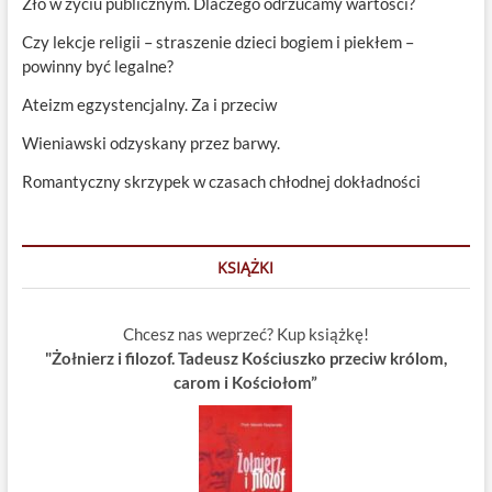
Zło w życiu publicznym. Dlaczego odrzucamy wartości?
Czy lekcje religii – straszenie dzieci bogiem i piekłem –
powinny być legalne?
Ateizm egzystencjalny. Za i przeciw
Wieniawski odzyskany przez barwy.
Romantyczny skrzypek w czasach chłodnej dokładności
KSIĄŻKI
Chcesz nas weprzeć? Kup książkę!
"Żołnierz i filozof. Tadeusz Kościuszko przeciw królom,
carom i Kościołom”