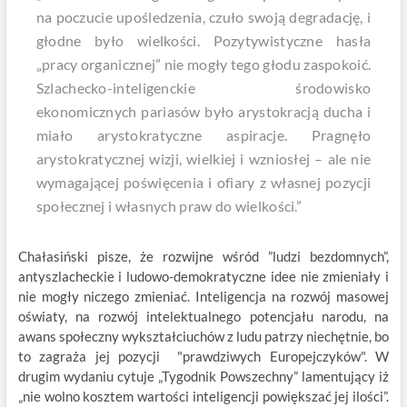
na poczucie upośledzenia, czuło swoją degradację, i
głodne było wielkości. Pozytywistyczne hasła
„pracy organicznej” nie mogły tego głodu zaspokoić.
Szlachecko-inteligenckie środowisko
ekonomicznych pariasów było arystokracją ducha i
miało arystokratyczne aspiracje. Pragnęło
arystokratycznej wizji, wielkiej i wzniosłej – ale nie
wymagającej poświęcenia i ofiary z własnej pozycji
społecznej i własnych praw do wielkości.”
Chałasiński pisze, że rozwijne wśród ”ludzi bezdomnych”,
antyszlacheckie i ludowo-demokratyczne idee nie zmieniały i
nie mogły niczego zmieniać. Inteligencja na rozwój masowej
oświaty, na rozwój intelektualnego potencjału narodu, na
awans społeczny wykształciuchów z ludu patrzy niechętnie, bo
to zagraża jej pozycji "prawdziwych Europejczyków". W
drugim wydaniu cytuje „Tygodnik Powszechny” lamentujący iż
„nie wolno kosztem wartości inteligencji powiększać jej ilości”.