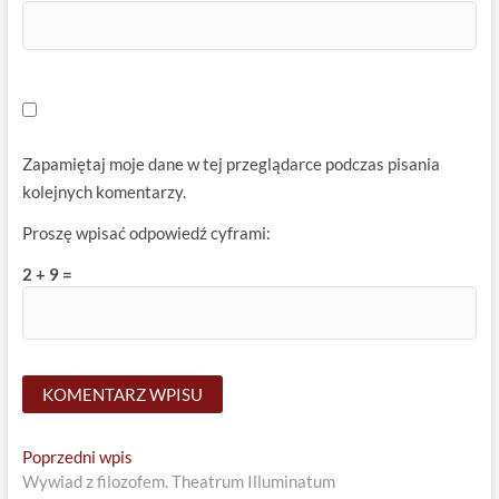
Zapamiętaj moje dane w tej przeglądarce podczas pisania
kolejnych komentarzy.
Proszę wpisać odpowiedź cyframi:
2 + 9 =
Nawigacja
Previous
Poprzedni wpis
post:
Wywiad z filozofem. Theatrum Illuminatum
wpisu