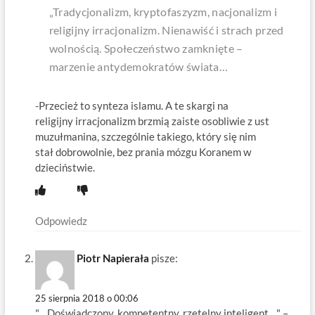
„Tradycjonalizm, kryptofaszyzm, nacjonalizm i
religijny irracjonalizm. Nienawiść i strach przed
wolnością. Społeczeństwo zamknięte –
marzenie antydemokratów świata…
-Przecież to synteza islamu. A te skargi na
religijny irracjonalizm brzmią zaiste osobliwie z ust
muzułmanina, szczególnie takiego, który się nim
stał dobrowolnie, bez prania mózgu Koranem w
dzieciństwie.
Odpowiedz
Piotr Napierała
pisze:
25 sierpnia 2018 o 00:06
"…Doświadczony, kompetentny, rzetelny inteligent…" –