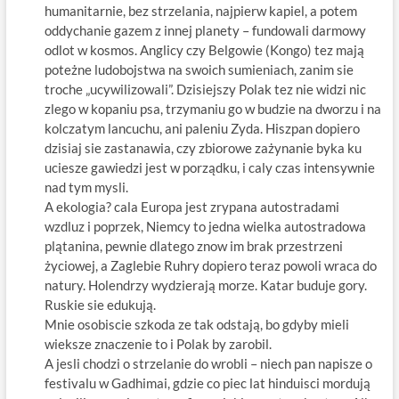
humanitarnie, bez strzelania, najpierw kapiel, a potem
oddychanie gazem z innej planety – fundowali darmowy
odlot w kosmos. Anglicy czy Belgowie (Kongo) tez mają
poteżne ludobojstwa na swoich sumieniach, zanim sie
troche „ucywilizowali”. Dzisiejszy Polak tez nie widzi nic
zlego w kopaniu psa, trzymaniu go w budzie na dworzu i na
kolczatym lancuchu, ani paleniu Zyda. Hiszpan dopiero
dzisiaj sie zastanawia, czy zbiorowe zażynanie byka ku
uciesze gawiedzi jest w porządku, i caly czas intensywnie
nad tym mysli.
A ekologia? cala Europa jest zrypana autostradami
wzdluz i poprzek, Niemcy to jedna wielka autostradowa
plątanina, pewnie dlatego znow im brak przestrzeni
życiowej, a Zaglebie Ruhry dopiero teraz powoli wraca do
natury. Holendrzy wydzierają morze. Katar buduje gory.
Ruskie sie edukują.
Mnie osobiscie szkoda ze tak odstają, bo gdyby mieli
wieksze znaczenie to i Polak by zarobil.
A jesli chodzi o strzelanie do wrobli – niech pan napisze o
festivalu w Gadhimai, gdzie co piec lat hinduisci mordują