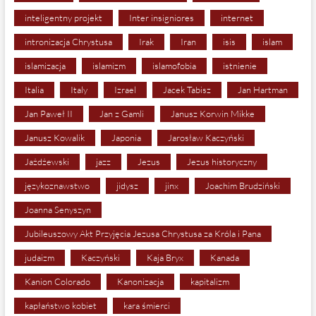
inteligentny projekt
Inter insigniores
internet
intronizacja Chrystusa
Irak
Iran
isis
islam
islamizacja
islamizm
islamofobia
istnienie
Italia
Italy
Izrael
Jacek Tabisz
Jan Hartman
Jan Paweł II
Jan z Gamli
Janusz Korwin Mikke
Janusz Kowalik
Japonia
Jarosław Kaczyński
Jażdżewski
jazz
Jezus
Jezus historyczny
językoznawstwo
jidysz
jinx
Joachim Brudziński
Joanna Senyszyn
Jubileuszowy Akt Przyjęcia Jezusa Chrystusa za Króla i Pana
judaizm
Kaczyński
Kaja Bryx
Kanada
Kanion Colorado
Kanonizacja
kapitalizm
kapłaństwo kobiet
kara śmierci