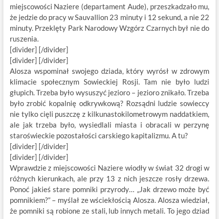
miejscowości Naziere (departament Aude), przeszkadzało mu,
że jedzie do pracy w Sauvallion 23 minuty i 12 sekund, a nie 22
minuty. Przeklęty Park Narodowy Wzgórz Czarnych był nie do
ruszenia.
[divider] [/divider]
[divider] [/divider]
Alosza wspominał swojego dziada, który wyrósł w zdrowym
klimacie społecznym Sowieckiej Rosji. Tam nie było ludzi
głupich. Trzeba było wysuszyć jezioro – jezioro znikało. Trzeba
było zrobić kopalnię odkrywkową? Rozsądni ludzie sowieccy
nie tylko cięli puszczę z kilkunastokilometrowym naddatkiem,
ale jak trzeba było, wysiedlali miasta i obracali w perzynę
staroświeckie pozostałości carskiego kapitalizmu. A tu?
[divider] [/divider]
[divider] [/divider]
Wprawdzie z miejscowości Naziere wiodły w świat 32 drogi w
różnych kierunkach, ale przy 13 z nich jeszcze rosły drzewa.
Ponoć jakieś stare pomniki przyrody… „Jak drzewo może być
pomnikiem?” – myślał ze wściekłością Alosza. Alosza wiedział,
że pomniki są robione ze stali, lub innych metali. To jego dziad