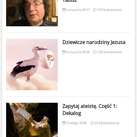
Tabisz
6 stycznia 2017
319 komentarzy
Dziewicze narodziny Jezusa
4 stycznia 2018
235 komentarzy
Zapytaj ateistę. Część 1:
Dekalog
3 lutego 2018
223 komentarze