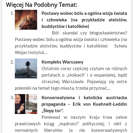
Więcej Na Podobny Temat:
e
itt
ail
er
k
k
ar
Postawy wobec bólu a ogólna wizja świata
b
er
es
o
e
e
i człowieka (na przykładzie ateistów,
o
t
p
dI
buddystów i katolików)
Ból- skandal czy błogosławieństwo?
o
n
Postawy wobec bólu a ogólna wizja świata i człowieka (na
k
przykładzie ateistów, buddystów i katolików) Sylwia
Wojas Instytut…
Kompleks Warszawy
Ostatnio coraz częściej czytam na różnych
portalach o „słoikach” i o wspaniałej, bądź
strasznej Warszawie. Pojawiają się ostre
polemiki na temat tego miasta, trzeba przyznać,…
Konserwatywna i katolicka austriacka
propaganda – Erik von Kuehnelt-Leddin
„Ślepy tor”.
Ponieważ w naszym kraju trwa zalew
prawicowych ksiąg „mądrości” politycznej, i nikt z
normalnych liberałów (a nie konserwatywnych