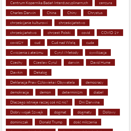
Centrum Kopernika Badań Interdyscyplinarnych
cenzura
Charles Darwin
China
Chiny
Chrystus
chrześcijanie kulturowi
chrześcijaństwo
chrześcjiaństwo
chrzest Polski
covid
COVID 19
covid19
cud
Cud nad Wisłą
cuda
Ćwiczenia z ateizmu
Cyryl i Metody
cywilizacja
Czechy
Czesław Cyrul
darwin
David Hume
Dawkin
Dekalog
Deklaracja Praw Człowieka i Obywatela
democracy
demokracja
demon
determinizm
diabeł
Dlaczego istnieje raczej coś niż nic?
Dni Darwina
Dobry wojak Szwejk
dogmat
dogmaty
Dołowy
dominiczak
Donald Trump
dość milczenia