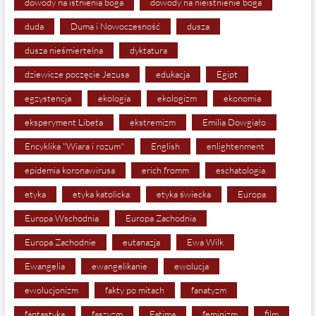
dowody na istnienia boga
dowody na nieistnienie boga
duda
Duma i Nowoczesność
dusza
dusza nieśmiertelna
dyktatura
dziewicze poczęcie Jezusa
edukacja
Egipt
egzystencja
ekologia
ekologizm
ekonomia
eksperyment Libeta
ekstremizm
Emilia Dowgiało
Encyklika "Wiara i rozum"
English
enlightenment
epidemia koronawirusa
erich fromm
eschatologia
etyka
etyka katolicka
etyka świecka
Europa
Europa Wschodnia
Europa Zachodnia
Europa Zachodnie
eutanazja
Ewa Wilk
Ewangelia
ewangelikanie
ewolucja
ewolucjonizm
fakty po mitach
fanatyzm
fantastyka
faszyzm
Fatima
feminizm
film