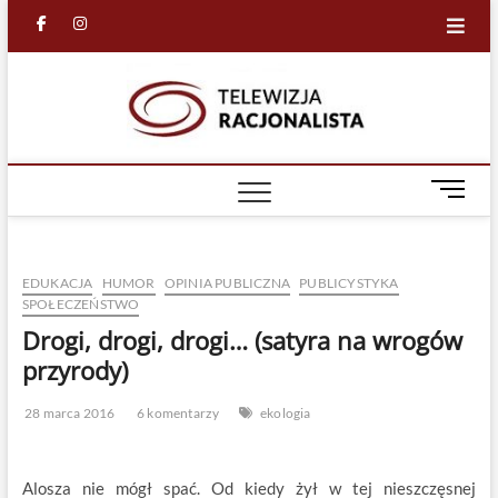
Skip
facebook
in
to
content
Racjona
RACJONALNA
TELEWIZJA
TV
M
e
n
u
EDUKACJA
HUMOR
OPINIA PUBLICZNA
PUBLICYSTYKA
B
SPOŁECZEŃSTWO
u
Drogi, drogi, drogi… (satyra na wrogów
t
t
przyrody)
o
n
28 marca 2016
6 komentarzy
ekologia
Alosza nie mógł spać. Od kiedy żył w tej nieszczęsnej