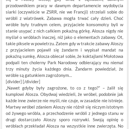
przodownikiem pracy w dawnym departamencie wydobycia
siarki (oczywiście w ZSRR, nie we Francji) strzelali sobie do
wróbli z wiatrówek. Zabawa mogła trwać cały dzień. Choć
wróble były trudnym celem, przyjaciele konsomołcy byli w
stanie usypać z nich całkiem pokaźną górkę. Alosza nigdy nie
myślał o wróblach inaczej, niż jako o elementach zabawy. Ot,
takie piksele w powietrzu. Zatem gdy w trakcie zabawy Aloszy
z przyjacielem pojawił się żandarm i wypisał mandat na
pokaźną sumkę, Alosza obiecał sobie, że koktajlami Mołotowa
podpali ten cholerny Park Narodowy odbierający mu niemal
trzy minuty życia każdego dnia. Żandarm powiedział, że
wróble są gatunkiem zagrożonym…
[divider] [/divider]
„Nawet gdyby były zagrożone, to co z tego?” – żalił się
kumplowi Alosza. Obydwaj wiedzieli, że wróbel, podobnie jak
każde inne zwierze nie myśli, nie czuje, w zasadzie nie istnieje.
Martwy wróbel zdaniem Aloszy nie różnił się niczym istotnym
od żywego wróbla, a przechodzenie wróbli z jednego stanu w
drugi dostarczało Aloszy sporo rozrywki. Swoją opinię o
wróblach przekładał Alosza na wszystkie inne zwierzęta. No