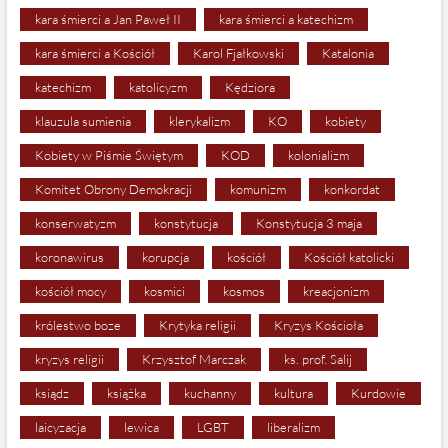
kara śmierci a Jan Paweł II
kara śmierci a katechizm
kara śmierci a Kościół
Karol Fjałkowski
Katalonia
katechizm
katolicyzm
Kędziora
klauzula sumienia
klerykalizm
KO
kobiety
Kobiety w Piśmie Świętym
KOD
kolonializm
Komitet Obrony Demokracji
komunizm
konkordat
konserwatyzm
konstytucja
Konstytucja 3 maja
koronawirus
korupcja
kościół
Kościół katolicki
kościół mocy
kosmici
kosmos
kreacjonizm
królestwo boze
Krytyka religii
Kryzys Kościoła
kryzys religii
Krzysztof Marczak
ks. prof. Salij
ksiądz
książka
kuchanny
kultura
Kurdowie
laicyzacja
lewica
LGBT
liberalizm