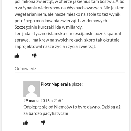
pol miliona zwierząt, w ofierze jakiemus tam bostwu. Albo
o zażynaniu wielorybow na Wyspach owczych. Nie jestem
wegetarianinem, ale nasze miesko na stole to tez wynik
poteżnego mordowania zwierząt tzw. domowych.
Szczegolnie kurczaki ida w miliardy.
Ten judaistyczno-islamsko-chrzescijanski bozek spapral
sprawe, i ma krew na swoich rekach, skoro tak okrutnie
zaprojektowal nasze życia i życia zwierząt.
Odpowiedz
Piotr Napierała
pisze:
29 marca 2016 o 21:54
Odpieprz się od Niemców to było dawno. Dziś są aż
za bardzo pacyfistyczni