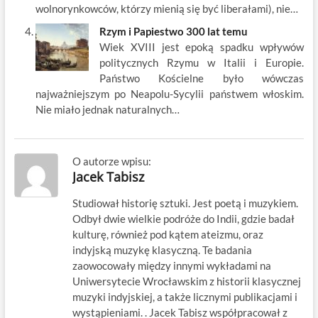
wolnorynkowców, którzy mienią się być liberałami), nie…
Rzym i Papiestwo 300 lat temu
Wiek XVIII jest epoką spadku wpływów
politycznych Rzymu w Italii i Europie.
Państwo Kościelne było wówczas
najważniejszym po Neapolu-Sycylii państwem włoskim.
Nie miało jednak naturalnych…
O autorze wpisu:
Jacek Tabisz
Studiował historię sztuki. Jest poetą i muzykiem.
Odbył dwie wielkie podróże do Indii, gdzie badał
kulturę, również pod kątem ateizmu, oraz
indyjską muzykę klasyczną. Te badania
zaowocowały między innymi wykładami na
Uniwersytecie Wrocławskim z historii klasycznej
muzyki indyjskiej, a także licznymi publikacjami i
wystąpieniami. . Jacek Tabisz współpracował z