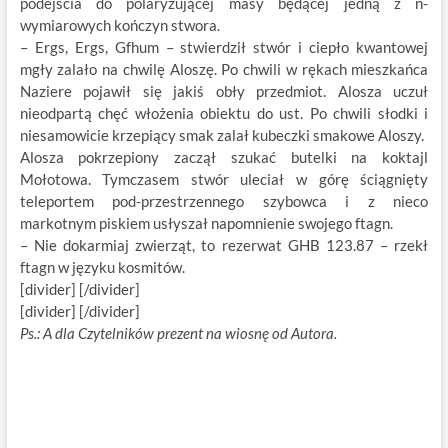
podejścia do polaryzującej masy będącej jedną z n-
wymiarowych kończyn stwora.
– Ergs, Ergs, Gfhum – stwierdził stwór i ciepło kwantowej
mgły zalało na chwilę Aloszę. Po chwili w rękach mieszkańca
Naziere pojawił się jakiś obły przedmiot. Alosza uczuł
nieodpartą chęć włożenia obiektu do ust. Po chwili słodki i
niesamowicie krzepiący smak zalał kubeczki smakowe Aloszy.
Alosza pokrzepiony zaczął szukać butelki na koktajl
Mołotowa. Tymczasem stwór uleciał w górę ściągnięty
teleportem pod-przestrzennego szybowca i z nieco
markotnym piskiem usłyszał napomnienie swojego ftagn.
– Nie dokarmiaj zwierząt, to rezerwat GHB 123.87 – rzekł
ftagn w języku kosmitów.
[divider] [/divider]
[divider] [/divider]
Ps.: A dla Czytelników prezent na wiosnę od Autora.