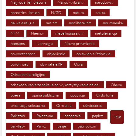
Nagroda Templetona
Naród wybrany
narodowcy
narodziny Jezusa
NATO
natura
nauka
nauka a religia
nazizm
neoliberalizm
neuronauka
NFM
Niemcy
niepełnosprawni
nietolerancja
nonsens
Norwegia
Nowe przymierze
nowoczesność
objawienia
objawienia fatimskie
obronność
obywateleRP
Odra
Odrodzenie religijne
odszkodowania za seksualne wykorzystywanie dzieci
Oława
opera
opinia publiczna
opozycja
Ordo Iuris
orientacja seksualna
Ormianie
oświecenie
Pakistan
Palestyna
pandemia
papież
TOP
parytety
Paryż
pasje
patriotyzm