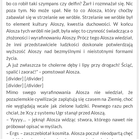
bo co robił taki szympans czy delfin? Żarł i rozmnażał się. Nic
poza tym. No może spał. Nie to co Alosza, który choćby
zabawiał się w strzelanie we wróble. Strzelanie we wróble był
to element kultury Aloszy, kwestia duchowości. W końcu
Alosza tych wróbli nie jadł, była więc to czynność świadcząca o
złożoności i wyrafinowaniu Aloszy. Prócz tego Alosza wiedział,
że inni przedstawiciele ludzkości doskonale potwierdzają
wyższość Aloszy nad bezmyślnymi i nieistotnymi formami
życia.
„A już zwłaszcza te cholerne dęby i lipy przy drogach! Ściąć,
spalić i zaorać!” – pomstował Alosza.
[divider] [/divider]
[divider] [/divider]
Mimo swego wyrafinowania Alosza nie wiedział, że
pozaziemskie cywilizacje zaplątują się czasem na Ziemię, choć
nie wyglądają wcale jak zielone ludziki. Pewnego razu pech
chciał, że Xcy z systemu Ugr stanął przed Aloszą.
– Yyyyy… – jęknął Alosza widząc stwora, którego nawet nie
próbował opisać w myślach.
– Ergs – zaszczebiotał kosmita. Alosza poczuł nieodpartą chęć