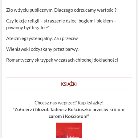
Zło w życiu publicznym. Dlaczego odrzucamy wartości?
Czy lekcje religii – straszenie dzieci bogiem i piekłem –
powinny być legalne?
Ateizm egzystencjalny. Za i przeciw
Wieniawski odzyskany przez barwy.
Romantyczny skrzypek w czasach chłodnej dokładności
KSIĄŻKI
Chcesz nas weprzeć? Kup książkę!
"Żołnierz i filozof. Tadeusz Kościuszko przeciw królom,
carom i Kościołom”