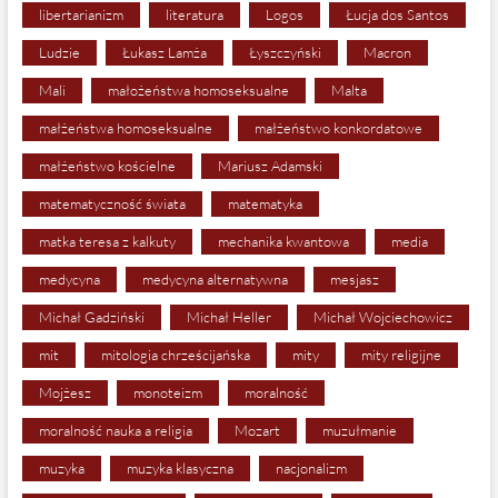
libertarianizm
literatura
Logos
Łucja dos Santos
Ludzie
Łukasz Lamża
Łyszczyński
Macron
Mali
małożeństwa homoseksualne
Malta
małżeństwa homoseksualne
małżeństwo konkordatowe
małżeństwo kościelne
Mariusz Adamski
matematyczność świata
matematyka
matka teresa z kalkuty
mechanika kwantowa
media
medycyna
medycyna alternatywna
mesjasz
Michał Gadziński
Michał Heller
Michał Wojciechowicz
mit
mitologia chrześcijańska
mity
mity religijne
Mojżesz
monoteizm
moralność
moralność nauka a religia
Mozart
muzułmanie
muzyka
muzyka klasyczna
nacjonalizm