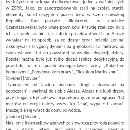
był inżynierem w kopalni odkrywkowej, jednej z ważniejszych
w ZSRR. Jako, że zapotrzebowanie stali na czołgi, statki,
elementy konstrukcyjne i puszki było w Czerniszewskiej
Republice Rad pokryte kilkukrotnie, w republice
Czerniszewskiej było wiele pomników. Prawdę rzekłszy było
ich tak wiele, że nie starczało im projektantów. Dziad Aloszy
wynalazł na to sposób, za co dostał order imienia Lenina.
Zakopywał z brygadą dynamit na głębokości 15 metrów, po
czym wlewał stal do powstałej w wyniku eksplozji dziury.
Później można było już tylko dodać tablicę dedykacyjną do
powstałej w ten sposób awangardowej formy. „Kobietom
komunizmu”, „Przodownikom pracy”, „Filozofom Marksizmu”…
[divider] [/divider]
„Tymczasem od Naziere odchodzą drogi z drzewami na
poboczach” – warknął do siebie Alosza. Alosza nie lubił drzew
przy drogach. Był całkowicie przekonany, że w odległości 200
metrów od drogi należy wszystko ściąć, wypalić i zaorać.
Inaczej źle się wraca do domu po wódce.
[divider] [/divider]
Nasilenie frustracji związanych ze złowrogą przyrodą pojawiło
się u Aloszy wtedy, gdy wraz z sąsiadem, dawnym