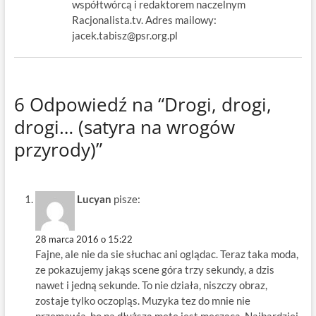
współtwórcą i redaktorem naczelnym
Racjonalista.tv. Adres mailowy:
jacek.tabisz@psr.org.pl
6 Odpowiedź na “Drogi, drogi,
drogi… (satyra na wrogów
przyrody)”
Lucyan
pisze:
28 marca 2016 o 15:22
Fajne, ale nie da sie słuchac ani oglądac. Teraz taka moda,
ze pokazujemy jakąs scene góra trzy sekundy, a dzis
nawet i jedną sekunde. To nie działa, niszczy obraz,
zostaje tylko oczopląs. Muzyka tez do mnie nie
przemawia, bo na dłuższą metę jest mecząca. Najbardziej