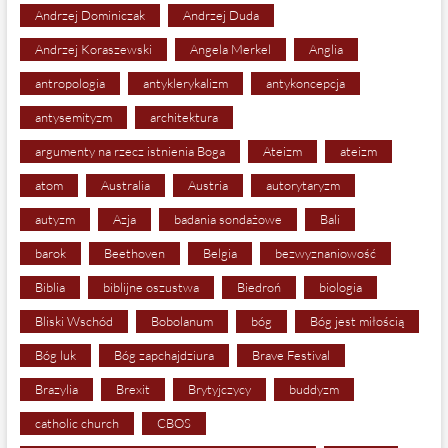
Andrzej Dominiczak
Andrzej Duda
Andrzej Koraszewski
Angela Merkel
Anglia
antropologia
antyklerykalizm
antykoncepcja
antysemityzm
architektura
argumenty na rzecz istnienia Boga
Ateizm
ateizm
atom
Australia
Austria
autorytaryzm
autyzm
Azja
badania sondażowe
Bali
barok
Beethoven
Belgia
bezwyznaniowość
Biblia
biblijne oszustwa
Biedroń
biologia
Bliski Wschód
Bobolanum
bóg
Bóg jest miłością
Bóg luk
Bóg zapchajdziura
Brave Festival
Brazylia
Brexit
Brytyjczycy
buddyzm
catholic church
CBOS