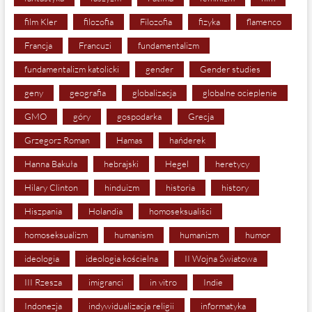
film Kler
filozofia
Filozofia
fizyka
flamenco
Francja
Francuzi
fundamentalizm
fundamentalizm katolicki
gender
Gender studies
geny
geografia
globalizacja
globalne ocieplenie
GMO
góry
gospodarka
Grecja
Grzegorz Roman
Hamas
hańderek
Hanna Bakuła
hebrajski
Hegel
heretycy
Hilary Clinton
hinduizm
historia
history
Hiszpania
Holandia
homoseksualiści
homoseksualizm
humanism
humanizm
humor
ideologia
ideologia kościelna
II Wojna Światowa
III Rzesza
imigranci
in vitro
Indie
Indonezja
indywidualizacja religii
informatyka