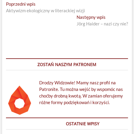
Nawigacja
Previous
Poprzedni wpis
post:
Aktywizm ekologiczny w literackiej wizji
wpisu
Next
Następny wpis
post:
Jörg Haider – nazi czy nie?
ZOSTAŃ NASZYM PATRONEM
Drodzy Widzowie! Mamy nasz profil na
Patronite. Tu można wejść by wspomóc nas
choćby drobną kwotą. W zamian oferujemy
różne formy podziękowań i korzyści.
OSTATNIE WPISY