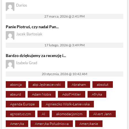
Darios
27 marca, 2026 @ 2:41 PM
Panie Piotruś, czy nadal Pan...
Jacek Bartosiak
17 lutego, 2026 @ 3:49 PM
Bardzo dziękujemy za recenzję i...
Izabela Grad
20 stycznia, 2026 @ 10:42 AM
aborcja
abp Jędraszewski
Abraham
absolut
absurd
Adam Nobis
Adolf Hitler
Afryka
Agenda Europe
Agnieszko Wołk-Łaniewska
agnostycyzm
AI
akomodacjonizm
Alvert Jann
Ameryka
Ameryka Południowa
Amerykanie