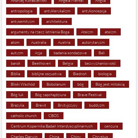
Andrzej Koraszewski
Angela Merkel
Anglia
antropologia
antyklerykalizm
antykoncepcja
antysemityzm
architektura
argumenty na rzecz istnienia Boga
Ateizm
ateizm
atom
Australia
Austria
autorytaryzm
autyzm
Azja
badania sondażowe
Bali
barok
Beethoven
Belgia
bezwyznaniowość
Biblia
biblijne oszustwa
Biedroń
biologia
Bliski Wschód
Bobolanum
bóg
Bóg jest miłością
Bóg luk
Bóg zapchajdziura
Brave Festival
Brazylia
Brexit
Brytyjczycy
buddyzm
catholic church
CBOS
Centrum Kopernika Badań Interdyscyplinarnych
cenzura
Charles Darwin
China
Chiny
Chrystus