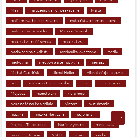
Mali
małożeństwa homoseksualne
Malta
małżeństwa homoseksualne
małżeństwo konkordatowe
małżeństwo kościelne
Mariusz Adamski
matematyczność świata
matematyka
matka teresa z kalkuty
mechanika kwantowa
media
medycyna
medycyna alternatywna
mesjasz
Michał Gadziński
Michał Heller
Michał Wojciechowicz
mit
mitologia chrześcijańska
mity
mity religijne
Mojżesz
monoteizm
moralność
moralność nauka a religia
Mozart
muzułmanie
muzyka
muzyka klasyczna
nacjonalizm
TOP
Nagroda Templetona
Naród wybrany
narodowcy
narodziny Jezusa
NATO
natura
nauka