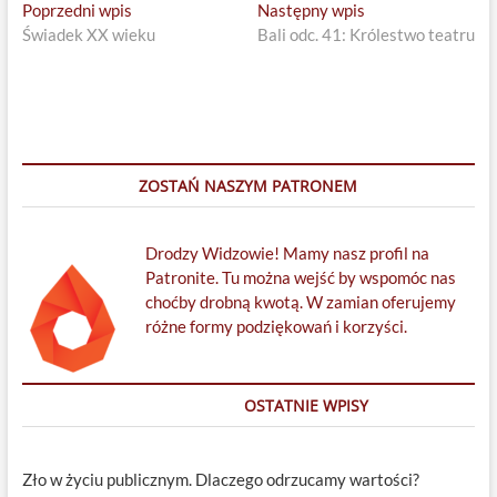
Nawigacja
Previous
Next
Poprzedni wpis
Następny wpis
post:
post:
Świadek XX wieku
Bali odc. 41: Królestwo teatru
wpisu
ZOSTAŃ NASZYM PATRONEM
Drodzy Widzowie! Mamy nasz profil na
Patronite. Tu można wejść by wspomóc nas
choćby drobną kwotą. W zamian oferujemy
różne formy podziękowań i korzyści.
OSTATNIE WPISY
Zło w życiu publicznym. Dlaczego odrzucamy wartości?