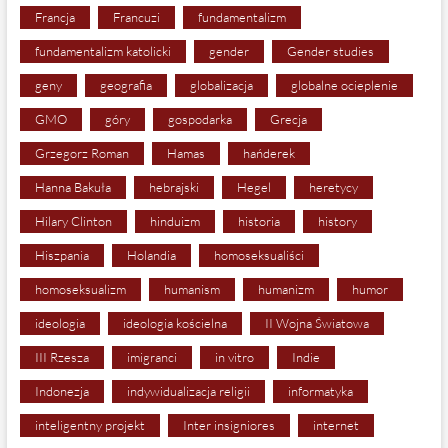
Francja
Francuzi
fundamentalizm
fundamentalizm katolicki
gender
Gender studies
geny
geografia
globalizacja
globalne ocieplenie
GMO
góry
gospodarka
Grecja
Grzegorz Roman
Hamas
hańderek
Hanna Bakuła
hebrajski
Hegel
heretycy
Hilary Clinton
hinduizm
historia
history
Hiszpania
Holandia
homoseksualiści
homoseksualizm
humanism
humanizm
humor
ideologia
ideologia kościelna
II Wojna Światowa
III Rzesza
imigranci
in vitro
Indie
Indonezja
indywidualizacja religii
informatyka
inteligentny projekt
Inter insigniores
internet