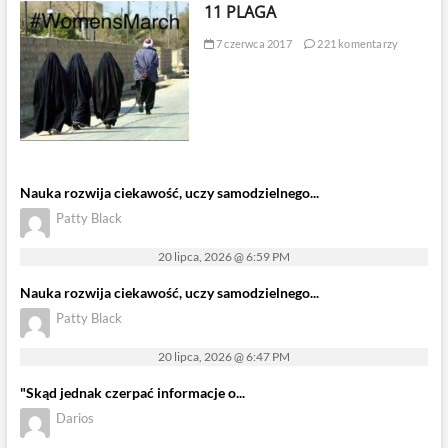
11 PLAGA
7 czerwca 2017
221 komentarzy
Nauka rozwija ciekawość, uczy samodzielnego...
Patty Black
20 lipca, 2026 @ 6:59 PM
Nauka rozwija ciekawość, uczy samodzielnego...
Patty Black
20 lipca, 2026 @ 6:47 PM
"Skąd jednak czerpać informacje o...
Darios