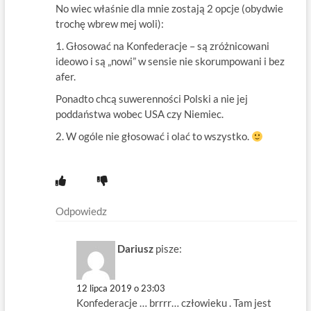
No wiec właśnie dla mnie zostają 2 opcje (obydwie
trochę wbrew mej woli):
1. Głosować na Konfederacje – są zróżnicowani
ideowo i są „nowi” w sensie nie skorumpowani i bez
afer.
Ponadto chcą suwerenności Polski a nie jej
poddaństwa wobec USA czy Niemiec.
2. W ogóle nie głosować i olać to wszystko.
Odpowiedz
Dariusz
pisze:
12 lipca 2019 o 23:03
Konfederacje … brrrr… człowieku . Tam jest