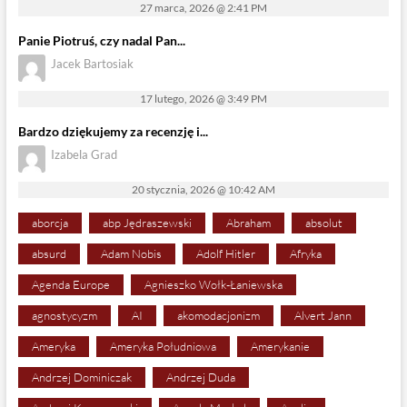
27 marca, 2026 @ 2:41 PM
Panie Piotruś, czy nadal Pan...
Jacek Bartosiak
17 lutego, 2026 @ 3:49 PM
Bardzo dziękujemy za recenzję i...
Izabela Grad
20 stycznia, 2026 @ 10:42 AM
aborcja
abp Jędraszewski
Abraham
absolut
absurd
Adam Nobis
Adolf Hitler
Afryka
Agenda Europe
Agnieszko Wołk-Łaniewska
agnostycyzm
AI
akomodacjonizm
Alvert Jann
Ameryka
Ameryka Południowa
Amerykanie
Andrzej Dominiczak
Andrzej Duda