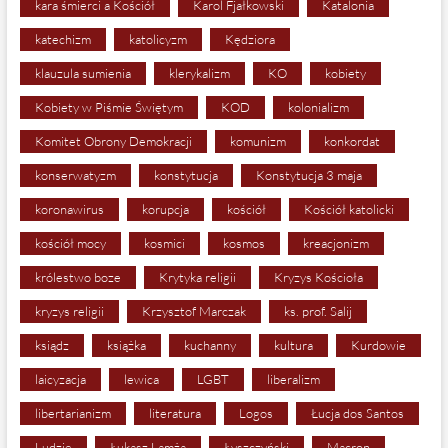
kara śmierci a Kościół
Karol Fjałkowski
Katalonia
katechizm
katolicyzm
Kędziora
klauzula sumienia
klerykalizm
KO
kobiety
Kobiety w Piśmie Świętym
KOD
kolonializm
Komitet Obrony Demokracji
komunizm
konkordat
konserwatyzm
konstytucja
Konstytucja 3 maja
koronawirus
korupcja
kościół
Kościół katolicki
kościół mocy
kosmici
kosmos
kreacjonizm
królestwo boze
Krytyka religii
Kryzys Kościoła
kryzys religii
Krzysztof Marczak
ks. prof. Salij
ksiądz
książka
kuchanny
kultura
Kurdowie
laicyzacja
lewica
LGBT
liberalizm
libertarianizm
literatura
Logos
Łucja dos Santos
Ludzie
Łukasz Lamża
Łyszczyński
Macron