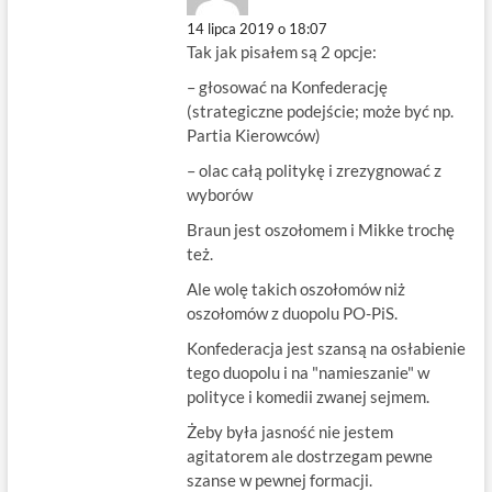
14 lipca 2019 o 18:07
Tak jak pisałem są 2 opcje:
– głosować na Konfederację
(strategiczne podejście; może być np.
Partia Kierowców)
– olac całą politykę i zrezygnować z
wyborów
Braun jest oszołomem i Mikke trochę
też.
Ale wolę takich oszołomów niż
oszołomów z duopolu PO-PiS.
Konfederacja jest szansą na osłabienie
tego duopolu i na "namieszanie" w
polityce i komedii zwanej sejmem.
Żeby była jasność nie jestem
agitatorem ale dostrzegam pewne
szanse w pewnej formacji.