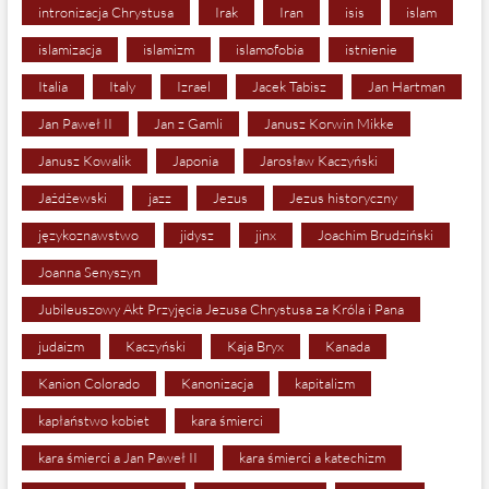
intronizacja Chrystusa
Irak
Iran
isis
islam
islamizacja
islamizm
islamofobia
istnienie
Italia
Italy
Izrael
Jacek Tabisz
Jan Hartman
Jan Paweł II
Jan z Gamli
Janusz Korwin Mikke
Janusz Kowalik
Japonia
Jarosław Kaczyński
Jażdżewski
jazz
Jezus
Jezus historyczny
językoznawstwo
jidysz
jinx
Joachim Brudziński
Joanna Senyszyn
Jubileuszowy Akt Przyjęcia Jezusa Chrystusa za Króla i Pana
judaizm
Kaczyński
Kaja Bryx
Kanada
Kanion Colorado
Kanonizacja
kapitalizm
kapłaństwo kobiet
kara śmierci
kara śmierci a Jan Paweł II
kara śmierci a katechizm