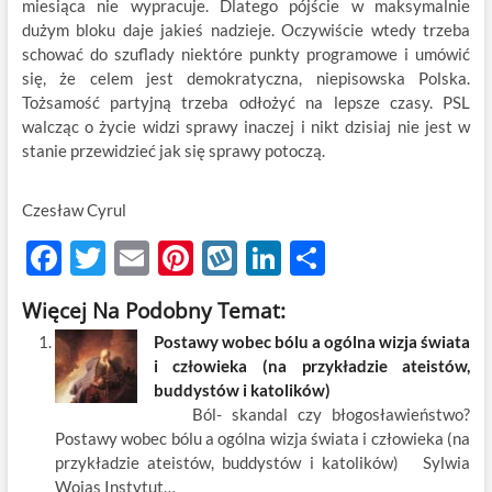
miesiąca nie wypracuje. Dlatego pójście w maksymalnie
dużym bloku daje jakieś nadzieje. Oczywiście wtedy trzeba
schować do szuflady niektóre punkty programowe i umówić
się, że celem jest demokratyczna, niepisowska Polska.
Tożsamość partyjną trzeba odłożyć na lepsze czasy. PSL
walcząc o życie widzi sprawy inaczej i nikt dzisiaj nie jest w
stanie przewidzieć jak się sprawy potoczą.
Czesław Cyrul
F
T
E
Pi
W
Li
S
ac
w
m
nt
y
n
h
Więcej Na Podobny Temat:
e
itt
ail
er
k
k
ar
Postawy wobec bólu a ogólna wizja świata
b
er
es
o
e
e
i człowieka (na przykładzie ateistów,
o
t
p
dI
buddystów i katolików)
Ból- skandal czy błogosławieństwo?
o
n
Postawy wobec bólu a ogólna wizja świata i człowieka (na
k
przykładzie ateistów, buddystów i katolików) Sylwia
Wojas Instytut…