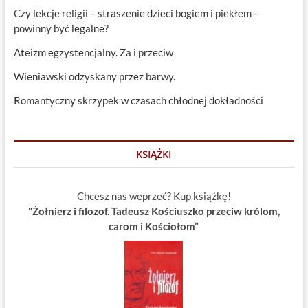
Czy lekcje religii – straszenie dzieci bogiem i piekłem –
powinny być legalne?
Ateizm egzystencjalny. Za i przeciw
Wieniawski odzyskany przez barwy.
Romantyczny skrzypek w czasach chłodnej dokładności
KSIĄŻKI
Chcesz nas weprzeć? Kup książkę!
"Żołnierz i filozof. Tadeusz Kościuszko przeciw królom,
carom i Kościołom”