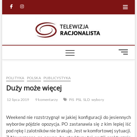
Skip
facebook
in
to
content
Racjona
RACJONALNA
TELEWIZJA
TV
M
e
n
u
POLITYKA
POLSKA
PUBLICYSTYKA
B
u
Duży może więcej
t
t
12 lipca 2019
9 komentarzy
PiS
PSL
SLD
wybory
o
n
Weekend nie rozstrzygnął w jakiej konfiguracji do jesiennych
wyborów pójdzie opozycja. PO zastanawia się z kim lepiej iść
pod rękę i zalotników nie brakuje. Jest w komfortowej sytuacji.