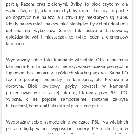
partią Razem oraz zielonymi. Byłby to blok czytelny dla
wyborców, ale jego kampania byłaby raczej skromna, bo partie
do bogatych nie należą, a i struktury niektórych są słabe.
Ideały należy mieć i należy mieć pieniądze, by z nimi (ideałami)
dotrzeć do wyborców. Samo, tak ostatnio lansowane,
objeżdżanie wsi i miasteczek to tylko jeden z elementów
kampanii.
Wyobraźmy sobie taką kampanię wizualnie. Oto rozbuchana
kampania PiS. Ta partia aż nieprzyzwoicie ocieka pieniędzmi
łupionymi bez umiaru w spółkach skarbu państwa. Sama PO
też nie pożałuje pieniędzy na kampanię, ale PiS-owi nie
dorówna. Blok lewicowy, gdyby powstał, w kampanii
prezentował by się raczej jak ubogi krewny przy PiS i PO.
Wiosna, o ile pójdzie samodzielnie, zostanie zakryta
bilbordami, banerami i plakatami przez inne partie.
Wyobraźmy sobie samodzielnie walczące PSL. Na wiejskich
płotach będą wisieć wypasione banery PiS i do tego w