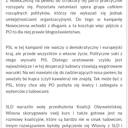
Z Nowoczesną na pewno, bo struktury tej partii praktycznie
rozsypały się. Pozostała natomiast spora grupa całkiem
rozsądnych polityków, którzy nie wykazali się jednak
umiejętnościami organizacyjnymi. Do tego w kampanię
Nowoczesna wchodzi z długami, a ta kosztuje więc pójście z
PO to dla niej prawie błogosławieństwo.
PSL w tej kampanii nie walczy o demokratyczny i europejski
kraj, ale przede wszystkim o własne życie. Polityczne soki z
niego wyssało PiS. Dlatego uratowanie szyldu jest
najważniejsze i w tej desperacji ludowcy stawiają wygórowane
warunki. Na wsi mawiało się do zadzierających nosa panien, by
uważały bo kupca (czyli kawalera) nie znajdą. Tak może być z
PSL, który chce aby PO pozbyła się lewicy i zabiegała o
wyborców z ludowcami.
SLD wyraziło wolę przedłużenia Koalicji Obywatelskiej.
Wiosna skorygowała swój kurs i także gotowa jest na
rozmowy koalicyjne, które są bardzo nie w smak ludowcom.
Innym rozwiązaniem byłoby połączenie się Wiosny z SLD i