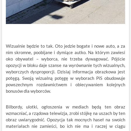
Wizualnie będzie to tak. Oto jedzie bogate i nowe auto, a za
nim skromne, poobijane i dymiące autko. Na którym zawiesi
oko obywatel – wyborca, nie trzeba dywagować. Pójście
opozycji w bloku daje szanse na wyrównanie tych wizualnych,
wyborczych dysproporcji. Dzisiaj informacja obrazkowa jest
potęgą. Swoją wizualną potęgę w wyborach PiS obudowuje
powszechnym rozdawnictwem i obiecywaniem kolejnych
bonusów dla wyborców.
Bilbordy, ulotki, ogłoszenia w mediach będą ten obraz
wzmacniać, a rządowa telewizja, zrobi stójkę na uszach by ten
obraz uwiarygodnić. Opozycja tak mocnych haseł na swoich
materiałach nie zamieści, bo ich nie ma i raczej w ciągu