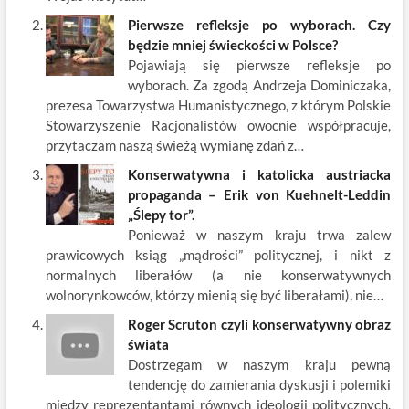
Pierwsze refleksje po wyborach. Czy
będzie mniej świeckości w Polsce?
Pojawiają się pierwsze refleksje po
wyborach. Za zgodą Andrzeja Dominiczaka,
prezesa Towarzystwa Humanistycznego, z którym Polskie
Stowarzyszenie Racjonalistów owocnie współpracuje,
przytaczam naszą świeżą wymianę zdań z…
Konserwatywna i katolicka austriacka
propaganda – Erik von Kuehnelt-Leddin
„Ślepy tor”.
Ponieważ w naszym kraju trwa zalew
prawicowych ksiąg „mądrości” politycznej, i nikt z
normalnych liberałów (a nie konserwatywnych
wolnorynkowców, którzy mienią się być liberałami), nie…
Roger Scruton czyli konserwatywny obraz
świata
Dostrzegam w naszym kraju pewną
tendencję do zamierania dyskusji i polemiki
między reprezentantami równych ideologii politycznych.