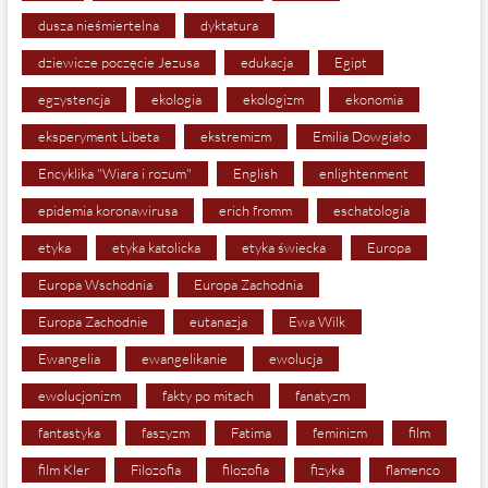
dusza nieśmiertelna
dyktatura
dziewicze poczęcie Jezusa
edukacja
Egipt
egzystencja
ekologia
ekologizm
ekonomia
eksperyment Libeta
ekstremizm
Emilia Dowgiało
Encyklika "Wiara i rozum"
English
enlightenment
epidemia koronawirusa
erich fromm
eschatologia
etyka
etyka katolicka
etyka świecka
Europa
Europa Wschodnia
Europa Zachodnia
Europa Zachodnie
eutanazja
Ewa Wilk
Ewangelia
ewangelikanie
ewolucja
ewolucjonizm
fakty po mitach
fanatyzm
fantastyka
faszyzm
Fatima
feminizm
film
film Kler
Filozofia
filozofia
fizyka
flamenco