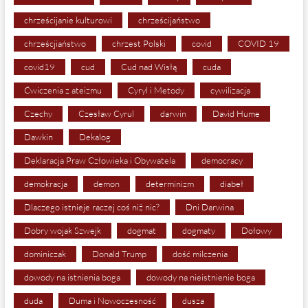
chrześcijanie kulturowi
chrześcijaństwo
chrześcjiaństwo
chrzest Polski
covid
COVID 19
covid19
cud
Cud nad Wisłą
cuda
Ćwiczenia z ateizmu
Cyryl i Metody
cywilizacja
Czechy
Czesław Cyrul
darwin
David Hume
Dawkin
Dekalog
Deklaracja Praw Człowieka i Obywatela
democracy
demokracja
demon
determinizm
diabeł
Dlaczego istnieje raczej coś niż nic?
Dni Darwina
Dobry wojak Szwejk
dogmat
dogmaty
Dołowy
dominiczak
Donald Trump
dość milczenia
dowody na istnienia boga
dowody na nieistnienie boga
duda
Duma i Nowoczesność
dusza