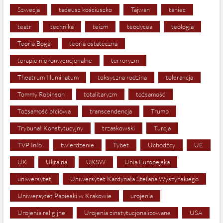
Szwecja
tadeusz kościuszko
Tajwan
taniec
teatr
technika
teizm
teodycea
teologia
Teoria Boga
teoria ostateczna
terapie niekonwencjonalne
terroryzm
Theatrum Illuminatum
toksyczna rodzina
tolerancja
Tommy Robinson
totalitaryzm
tożsamość
Tożsamość płciowa
transcendencja
Trump
Trybunał Konstytucyjny
trzaskowski
Turcja
TVP Info
twierdzenie
Tybet
Uchodźcy
UE
UK
Ukraina
UKSW
Unia Europejska
uniwersytet
Uniwersytet Kardynała Stefana Wyszyńskiego
Uniwersytet Papieski w Krakowie
urojenia
Urojenia religijne
Urojenia zinstytucjonalizowane
USA