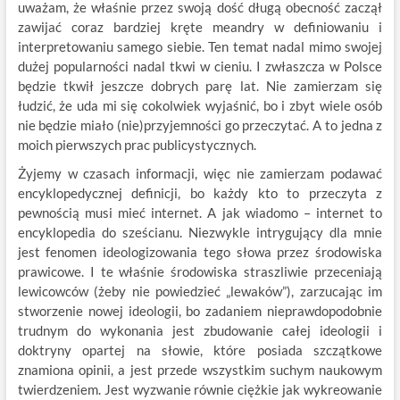
uważam, że właśnie przez swoją dość długą obecność zaczął
zawijać coraz bardziej kręte meandry w definiowaniu i
interpretowaniu samego siebie. Ten temat nadal mimo swojej
dużej popularności nadal tkwi w cieniu. I zwłaszcza w Polsce
będzie tkwił jeszcze dobrych parę lat. Nie zamierzam się
łudzić, że uda mi się cokolwiek wyjaśnić, bo i zbyt wiele osób
nie będzie miało (nie)przyjemności go przeczytać. A to jedna z
moich pierwszych prac publicystycznych.
Żyjemy w czasach informacji, więc nie zamierzam podawać
encyklopedycznej definicji, bo każdy kto to przeczyta z
pewnością musi mieć internet. A jak wiadomo – internet to
encyklopedia do sześcianu. Niezwykle intrygujący dla mnie
jest fenomen ideologizowania tego słowa przez środowiska
prawicowe. I te właśnie środowiska straszliwie przeceniają
lewicowców (żeby nie powiedzieć „lewaków”), zarzucając im
stworzenie nowej ideologii, bo zadaniem nieprawdopodobnie
trudnym do wykonania jest zbudowanie całej ideologii i
doktryny opartej na słowie, które posiada szczątkowe
znamiona opinii, a jest przede wszystkim suchym naukowym
twierdzeniem. Jest wyzwanie równie ciężkie jak wykreowanie