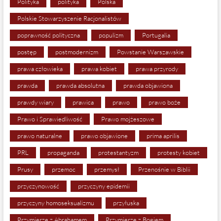
Polityka
polityka
Polska
Polskie Stowarzyszenie Racjonalistów
poprawność polityczna
populizm
Portugalia
postęp
postmodernizm
Powstanie Warszawskie
prawa człowieka
prawa kobiet
prawa przyrody
prawda
prawda absolutna
prawda objawiona
prawdy wiary
prawica
prawo
prawo boże
Prawo i Sprawiedliwość
Prawo mojżeszowe
prawo naturalne
prawo objawione
prima aprilis
PRL
propaganda
protestantyzm
protesty kobiet
Prusy
przemoc
przemysł
Przenośnie w Biblii
przyczynowość
przyczyny epidemii
przyczyny homoseksualizmu
przyłuska
Przymierze z Abrahamem
Przymierze z Bogiem