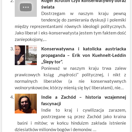
Roger Scruton czyli konserwatywny obraz
świata
Dostrzegam w naszym kraju pewną
tendencję do zamierania dyskusji i polemiki
między reprezentantami równych ideologii politycznych.
Jako liberał i eks-konserwatysta jestem tym faktem dość
zaniepokojony,…
Konserwatywna i katolicka austriacka
propaganda – Erik von Kuehnelt-Leddin
„Ślepy tor”.
Ponieważ w naszym kraju trwa zalew
prawicowych ksiąg „mądrości” politycznej, i nikt z
normalnych liberałów (a nie konserwatywnych
wolnorynkowców, którzy mienią się być liberałami), nie…
Indie a Zachód – historia wzajemnej
fascynacji
Indie to kraj i cywilizacja zarazem,
postrzegane są przez Zachód jako kraina
baśni i mitów; w końcu hinduizm zakłada istnienie
dziesiatków milionów bogów i demonów. …