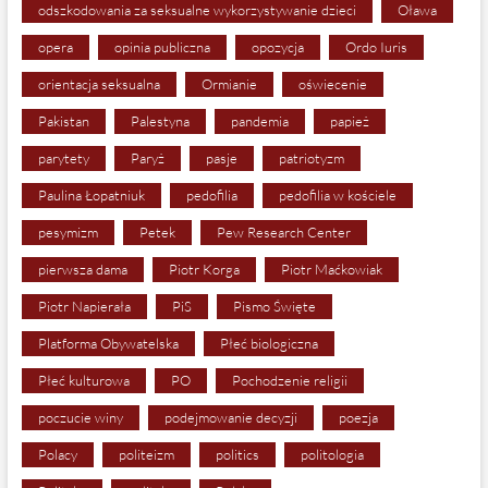
odszkodowania za seksualne wykorzystywanie dzieci
Oława
opera
opinia publiczna
opozycja
Ordo Iuris
orientacja seksualna
Ormianie
oświecenie
Pakistan
Palestyna
pandemia
papież
parytety
Paryż
pasje
patriotyzm
Paulina Łopatniuk
pedofilia
pedofilia w kościele
pesymizm
Petek
Pew Research Center
pierwsza dama
Piotr Korga
Piotr Maćkowiak
Piotr Napierała
PiS
Pismo Święte
Platforma Obywatelska
Płeć biologiczna
Płeć kulturowa
PO
Pochodzenie religii
poczucie winy
podejmowanie decyzji
poezja
Polacy
politeizm
politics
politologia