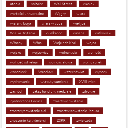
utopia
Voltaire
Wall Street
waniek
wartości uniwersalne
Węgry
wiara
wiara w boga
wiara w cuda
wielgus
Wielka Brytania
Wielkanoc
wiosna
witkowski
Włochy
Włosi
Wojciech Kral
wojna
wojsko
wójtowicz
wolna wola
wolność
wolność od religii
wolność słowa
wolny rynek
woroniecki
Wrocław
wszechświat
wybory
wychowanie
wyrzuty sumienia
XVIII wiek
Zachód
zakaz handlu w niedziele
zdrowie
Zjednoczona Lewica
zmartwychwstanie
zmartwychwstanie ciał
zmartwychwstanie Jezusa
znoszenie kary śmierci
ZSRR
zwierzęta