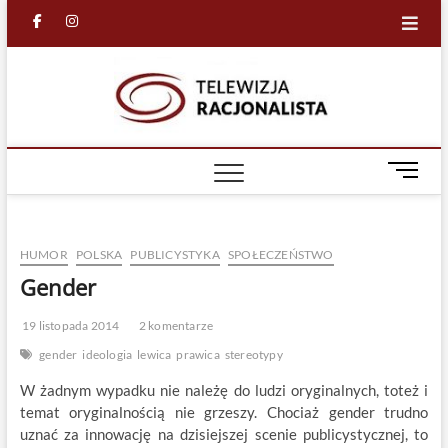
Skip
facebook
in
to
content
Racjona
RACJONALNA
TELEWIZJA
TV
M
e
n
u
HUMOR
POLSKA
PUBLICYSTYKA
SPOŁECZEŃSTWO
B
u
Gender
t
t
19 listopada 2014
2 komentarze
o
gender
ideologia
lewica
prawica
stereotypy
n
W żadnym wypadku nie należę do ludzi oryginalnych, toteż i
temat oryginalnością nie grzeszy. Chociaż gender trudno
uznać za innowację na dzisiejszej scenie publicystycznej, to