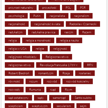
przyrost naturalny
przyszłość
PSL
PSR
psychologia
Putin
racjonalista
racjonalizm
racjonalność
racjonalność świata
Radosław Czarnecki
radykalizm
radykalna prawica
rasizm
Razem
religia
religia a moralność
religia a nauka
religia w USA
religie
religijność
religijność młodzieży
Religioznawstwo
religioznawstwo
Rewolucja francuska 1789 r.
RFN
Robert Biedroń
romantyzm
Rosja
rosłaniec
równość
rozum
rozwód
rozwód kościelny
rozwody
Rumunia
rząd
Rzym
sąd ostateczny
sądy
samorząd
Santo subito
scepticism
sceptycyzm
secularism
sejm