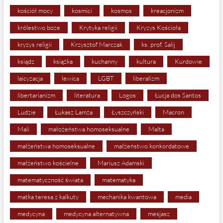
kościół mocy
kosmici
kosmos
kreacjonizm
królestwo boze
Krytyka religii
Kryzys Kościoła
kryzys religii
Krzysztof Marczak
ks. prof. Salij
ksiądz
książka
kuchanny
kultura
Kurdowie
laicyzacja
lewica
LGBT
liberalizm
libertarianizm
literatura
Logos
Łucja dos Santos
Ludzie
Łukasz Lamża
Łyszczyński
Macron
Mali
małożeństwa homoseksualne
Malta
małżeństwa homoseksualne
małżeństwo konkordatowe
małżeństwo kościelne
Mariusz Adamski
matematyczność świata
matematyka
matka teresa z kalkuty
mechanika kwantowa
media
medycyna
medycyna alternatywna
mesjasz