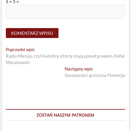
5 × 5 =
Nawigacja
Previous
Poprzedni wpis
post:
Radio Maryja, czyli katolicy, którzy stają ponad prawem. Rafał
wpisu
Maszkowski
Next
Następny wpis
post:
Savonarola i grzeszna Florencja
ZOSTAŃ NASZYM PATRONEM