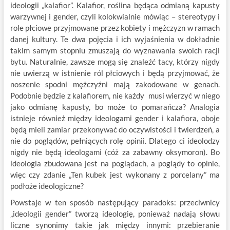
ideologii „kalafior”. Kalafior, roślina będąca odmianą kapusty
warzywnej i gender, czyli kolokwialnie mówiąc – stereotypy i
role płciowe przyjmowane przez kobiety i mężczyzn w ramach
danej kultury. Te dwa pojęcia i ich wyjaśnienia w dokładnie
takim samym stopniu zmuszają do wyznawania swoich racji
bytu. Naturalnie, zawsze mogą się znaleźć tacy, którzy nigdy
nie uwierzą w istnienie ról płciowych i będą przyjmować, że
noszenie spodni mężczyźni mają zakodowane w genach.
Podobnie będzie z kalafiorem, nie każdy musi wierzyć w niego
jako odmianę kapusty, bo może to pomarańcza? Analogia
istnieje również między ideologami gender i kalafiora, oboje
będą mieli zamiar przekonywać do oczywistości i twierdzeń, a
nie do poglądów, pełniących rolę opinii. Dlatego ci ideolodzy
nigdy nie będą ideologami (cóż za zabawny oksymoron). Bo
ideologia zbudowana jest na poglądach, a poglądy to opinie,
więc czy zdanie „Ten kubek jest wykonany z porcelany” ma
podłoże ideologiczne?
Powstaje w ten sposób następujący paradoks: przeciwnicy
„ideologii gender” tworzą ideologię, ponieważ nadają słowu
liczne synonimy takie jak między innymi: przebieranie