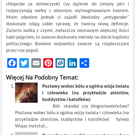
chłopców za dziewczynki czy dążenie do zmiany płci i
rozpoczynają walkę z własnym, wyimaginowanym tworem.
Moim zdaniem jednak ci zajadli ideolodzy „antygender”
doskonale zdają sobie sprawę, że tworzą nową definicje.
Zażarta walka z czymś, zwłaszcza nieznanym większej ilości
ludzi pojęciem, to zawsze doskonała metoda na zbicie kapitału
politycznego. Bowiem wojownicy zawsze są rozpieszczani
przez vox populi.
F
T
E
Pi
W
Li
S
ac
w
m
nt
y
n
h
Więcej Na Podobny Temat:
e
itt
ail
er
k
k
ar
Postawy wobec bólu a ogólna wizja świata
b
er
es
o
e
e
i człowieka (na przykładzie ateistów,
o
t
p
dI
buddystów i katolików)
Ból- skandal czy błogosławieństwo?
o
n
Postawy wobec bólu a ogólna wizja świata i człowieka (na
k
przykładzie ateistów, buddystów i katolików) Sylwia
Wojas Instytut…