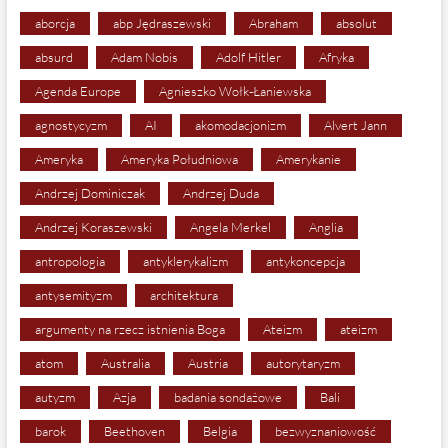
aborcja
abp Jędraszewski
Abraham
absolut
absurd
Adam Nobis
Adolf Hitler
Afryka
Agenda Europe
Agnieszko Wołk-Łaniewska
agnostycyzm
AI
akomodacjonizm
Alvert Jann
Ameryka
Ameryka Południowa
Amerykanie
Andrzej Dominiczak
Andrzej Duda
Andrzej Koraszewski
Angela Merkel
Anglia
antropologia
antyklerykalizm
antykoncepcja
antysemityzm
architektura
argumenty na rzecz istnienia Boga
Ateizm
ateizm
atom
Australia
Austria
autorytaryzm
autyzm
Azja
badania sondażowe
Bali
barok
Beethoven
Belgia
bezwyznaniowość