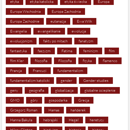
etyka
etyka katolicka
etyka świecka
Europa
Europa Wschodnia
Europa Zachodnia
Europa Zachodnie
eutanazja
Ewa Wilk
Ewangelia
ewangelikanie
ewolucja
ewolucjonizm
fakty po mitach
fanatyzm
fantastyka
faszyzm
Fatima
feminizm
film
film Kler
filozofia
Filozofia
fizyka
flamenco
Francja
Francuzi
fundamentalizm
fundamentalizm katolicki
gender
Gender studies
geny
geografia
globalizacja
globalne ocieplenie
GMO
góry
gospodarka
Grecja
Grzegorz Roman
Hamas
hańderek
Hanna Bakuła
hebrajski
Hegel
heretycy
Hilary Clinton
hinduizm
historia
history