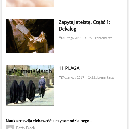
Zapytaj ateistę. Część 1:
Dekalog
3 lutego 2018
223 komentarze
11 PLAGA
7 czerwca 2017
221 komentarzy
Nauka rozwija ciekawość, uczy samodzielnego...
Patty Black