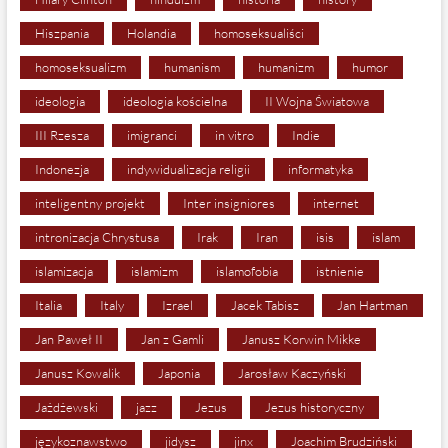
Hiszpania
Holandia
homoseksualiści
homoseksualizm
humanism
humanizm
humor
ideologia
ideologia kościelna
II Wojna Światowa
III Rzesza
imigranci
in vitro
Indie
Indonezja
indywidualizacja religii
informatyka
inteligentny projekt
Inter insigniores
internet
intronizacja Chrystusa
Irak
Iran
isis
islam
islamizacja
islamizm
islamofobia
istnienie
Italia
Italy
Izrael
Jacek Tabisz
Jan Hartman
Jan Paweł II
Jan z Gamli
Janusz Korwin Mikke
Janusz Kowalik
Japonia
Jarosław Kaczyński
Jażdżewski
jazz
Jezus
Jezus historyczny
językoznawstwo
jidysz
jinx
Joachim Brudziński