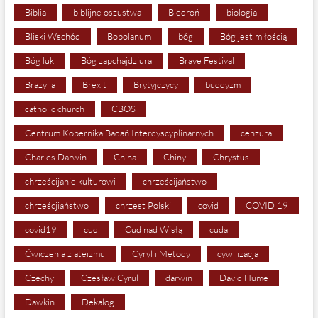
Biblia
biblijne oszustwa
Biedroń
biologia
Bliski Wschód
Bobolanum
bóg
Bóg jest miłością
Bóg luk
Bóg zapchajdziura
Brave Festival
Brazylia
Brexit
Brytyjczycy
buddyzm
catholic church
CBOS
Centrum Kopernika Badań Interdyscyplinarnych
cenzura
Charles Darwin
China
Chiny
Chrystus
chrześcijanie kulturowi
chrześcijaństwo
chrześcjiaństwo
chrzest Polski
covid
COVID 19
covid19
cud
Cud nad Wisłą
cuda
Ćwiczenia z ateizmu
Cyryl i Metody
cywilizacja
Czechy
Czesław Cyrul
darwin
David Hume
Dawkin
Dekalog