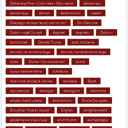
Deklaracja Praw Człowieka i Obywatela
democracy
demokracja
demon
determinizm
diabeł
Dlaczego istnieje raczej coś niż nic?
Dni Darwina
Dobry wojak Szwejk
dogmat
dogmaty
Dołowy
dominiczak
Donald Trump
dość milczenia
dowody na istnienia boga
dowody na nieistnienie boga
duda
Duma i Nowoczesność
dusza
dusza nieśmiertelna
dyktatura
dziewicze poczęcie Jezusa
edukacja
Egipt
egzystencja
ekologia
ekologizm
ekonomia
eksperyment Libeta
ekstremizm
Emilia Dowgiało
Encyklika "Wiara i rozum"
English
enlightenment
epidemia koronawirusa
erich fromm
eschatologia