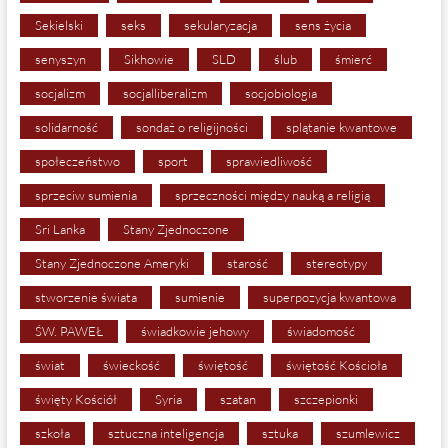
Sekielski
seks
sekularyzacja
sens życia
senyszyn
Sikhowie
SLD
ślub
śmierć
socjalizm
socjalliberalizm
socjobiologia
solidarność
sondaż o religijności
splątanie kwantowe
społeczeństwo
sport
sprawiedliwość
sprzeciw sumienia
sprzeczności między nauką a religią
Sri Lanka
Stany Zjednoczone
Stany Zjednoczone Ameryki
starość
stereotypy
stworzenie świata
sumienie
superpozycja kwantowa
ŚW. PAWEŁ
świadkowie jehowy
świadomość
świat
świeckość
świętość
świętość Kościoła
święty Kościół
Syria
szatan
szczepionki
szkoła
sztuczna inteligencja
sztuka
szumlewicz