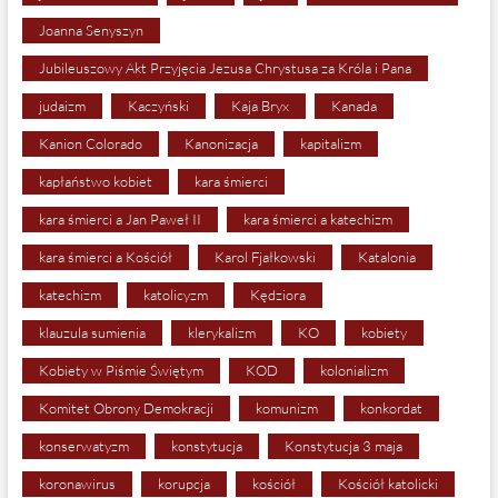
Joanna Senyszyn
Jubileuszowy Akt Przyjęcia Jezusa Chrystusa za Króla i Pana
judaizm
Kaczyński
Kaja Bryx
Kanada
Kanion Colorado
Kanonizacja
kapitalizm
kapłaństwo kobiet
kara śmierci
kara śmierci a Jan Paweł II
kara śmierci a katechizm
kara śmierci a Kościół
Karol Fjałkowski
Katalonia
katechizm
katolicyzm
Kędziora
klauzula sumienia
klerykalizm
KO
kobiety
Kobiety w Piśmie Świętym
KOD
kolonializm
Komitet Obrony Demokracji
komunizm
konkordat
konserwatyzm
konstytucja
Konstytucja 3 maja
koronawirus
korupcja
kościół
Kościół katolicki