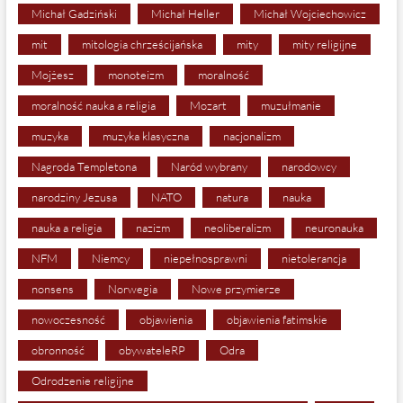
Michał Gadziński
Michał Heller
Michał Wojciechowicz
mit
mitologia chrześcijańska
mity
mity religijne
Mojżesz
monoteizm
moralność
moralność nauka a religia
Mozart
muzułmanie
muzyka
muzyka klasyczna
nacjonalizm
Nagroda Templetona
Naród wybrany
narodowcy
narodziny Jezusa
NATO
natura
nauka
nauka a religia
nazizm
neoliberalizm
neuronauka
NFM
Niemcy
niepełnosprawni
nietolerancja
nonsens
Norwegia
Nowe przymierze
nowoczesność
objawienia
objawienia fatimskie
obronność
obywateleRP
Odra
Odrodzenie religijne