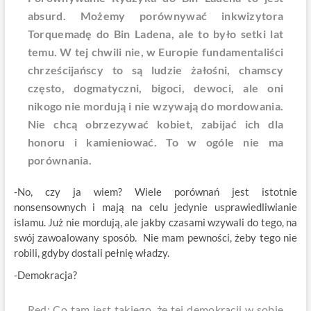
absurd. Możemy porównywać inkwizytora
Torquemadę do Bin Ladena, ale to było setki lat
temu. W tej chwili nie, w Europie fundamentaliści
chrześcijańscy to są ludzie żałośni, chamscy
często, dogmatyczni, bigoci, dewoci, ale oni
nikogo nie mordują i nie wzywają do mordowania.
Nie chcą obrzezywać kobiet, zabijać ich dla
honoru i kamieniować. To w ogóle nie ma
porównania.
-No, czy ja wiem? Wiele porównań jest istotnie
nonsensownych i mają na celu jedynie usprawiedliwianie
islamu. Już nie mordują, ale jakby czasami wzywali do tego, na
swój zawoalowany sposób. Nie mam pewności, żeby tego nie
robili, gdyby dostali pełnię władzy.
-Demokracja?
Red: Co tam jest takiego, że tej demokracji w sobie