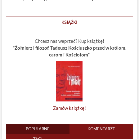
KSIĄŻKI
Chcesz nas weprzeć? Kup książkę!
"Żołnierz i filozof. Tadeusz Kościuszko przeciw królom,
carom i Kościołom”
Zamów książkę!
POPULARNE
KOMENTARZE