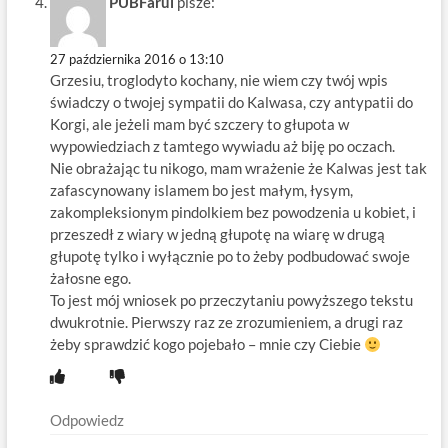
PUBFarul
pisze:
27 października 2016 o 13:10
Grzesiu, troglodyto kochany, nie wiem czy twój wpis
świadczy o twojej sympatii do Kalwasa, czy antypatii do
Korgi, ale jeżeli mam być szczery to głupota w
wypowiedziach z tamtego wywiadu aż biję po oczach.
Nie obrażając tu nikogo, mam wrażenie że Kalwas jest tak
zafascynowany islamem bo jest małym, łysym,
zakompleksionym pindolkiem bez powodzenia u kobiet, i
przeszedł z wiary w jedną głupotę na wiarę w drugą
głupotę tylko i wyłącznie po to żeby podbudować swoje
żałosne ego.
To jest mój wniosek po przeczytaniu powyższego tekstu
dwukrotnie. Pierwszy raz ze zrozumieniem, a drugi raz
żeby sprawdzić kogo pojebało – mnie czy Ciebie
Odpowiedz