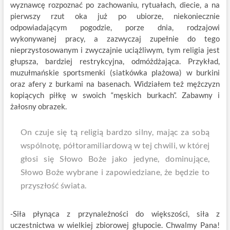
wyznawcę rozpoznać po zachowaniu, rytuałach, diecie, a na
pierwszy rzut oka już po ubiorze, niekoniecznie
odpowiadającym pogodzie, porze dnia, rodzajowi
wykonywanej pracy, a zazwyczaj zupełnie do tego
nieprzystosowanym i zwyczajnie uciążliwym, tym religia jest
głupsza, bardziej restrykcyjna, odmóżdżająca. Przykład,
muzułmańskie sportsmenki (siatkówka plażowa) w burkini
oraz afery z burkami na basenach. Widziałem też mężczyzn
kopiących piłkę w swoich “męskich burkach”. Zabawny i
żałosny obrazek.
On czuje się tą religią bardzo silny, mając za sobą
wspólnotę, półtoramiliardową w tej chwili, w której
głosi się Słowo Boże jako jedyne, dominujące,
Słowo Boże wybrane i zapowiedziane, że będzie to
przyszłość świata.
-Siła płynąca z przynależności do większości, siła z
uczestnictwa w wielkiej zbiorowej głupocie. Chwalmy Pana!