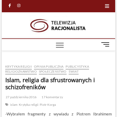
Skip
facebook
in
to
content
Racjona
RACJONALNA
TELEWIZJA
TV
M
e
n
u
KRYTYKA RELIGII
OPINIA PUBLICZNA
PUBLICYSTYKA
B
RELIGIOZNAWSTWO
SPOŁECZEŃSTWO
ŚWIAT
u
Islam, religia dla sfrustrowanych i
t
t
schizofreników
o
n
27 października 2016
17 komentarzy
islam
Krytyka religii
Piotr Korga
-Wybrałem fragmenty z wywiadu z Piotrem Ibrahimem