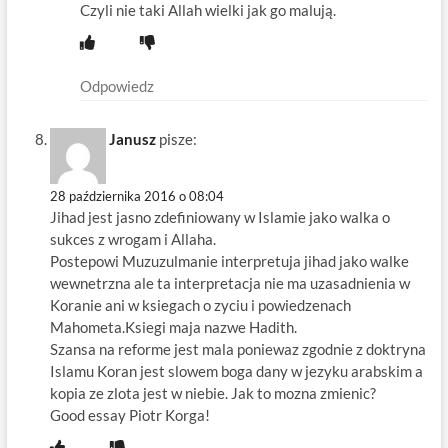
Czyli nie taki Allah wielki jak go malują.
Odpowiedz
Janusz
pisze:
28 października 2016 o 08:04
Jihad jest jasno zdefiniowany w Islamie jako walka o
sukces z wrogam i Allaha.
Postepowi Muzuzulmanie interpretuja jihad jako walke
wewnetrzna ale ta interpretacja nie ma uzasadnienia w
Koranie ani w ksiegach o zyciu i powiedzenach
Mahometa.Ksiegi maja nazwe Hadith.
Szansa na reforme jest mala poniewaz zgodnie z doktryna
Islamu Koran jest slowem boga dany w jezyku arabskim a
kopia ze zlota jest w niebie. Jak to mozna zmienic?
Good essay Piotr Korga!