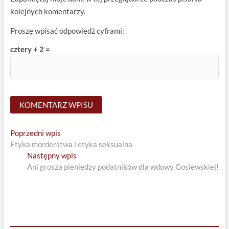
kolejnych komentarzy.
Proszę wpisać odpowiedź cyframi:
cztery + 2 =
Nawigacja
Previous
Poprzedni wpis
post:
Etyka morderstwa i etyka seksualna
wpisu
Next
Następny wpis
post:
Ani grosza pieniędzy podatników dla wdowy Gosiewskiej!