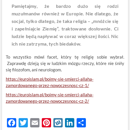
Pamiętajmy, że bardzo dużo się rodzi
muzułmanów również w Europie. Nie dlatego, że
socjal, tylko dlatego, że taka religia – „mnóżcie się
i zapełniajcie Ziemię”, traktowane dosłownie. Ci
ludzie będą napływać w coraz większej ilości. Nic
ich nie zatrzyma, tych biedaków.
To wszystko mówi facet, który tę religię sobie wybrał.
Zaprawdę dzieją się w ludzkim mózgu rzeczy, które nie śniły
się filozofom, ani neurologom.
https://euroislam.pl/boimy-sie-smierci-allaha-
zamordowanego-przez-nowoczesnosc-cz-1/
https://euroislam.pl/boimy-sie-smierci-allaha-
zamordowanego-przez-nowoczesnosc-cz-2/
F
T
E
Pi
W
Li
S