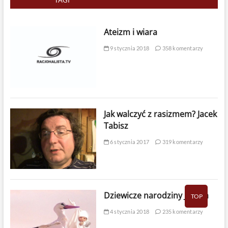
TAGI
Ateizm i wiara
9 stycznia 2018
358 komentarzy
Jak walczyć z rasizmem? Jacek
Tabisz
6 stycznia 2017
319 komentarzy
Dziewicze narodziny Jezusa
TOP
4 stycznia 2018
235 komentarzy