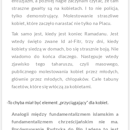
entuzjazm, a później nagle zaczynam czytać, że tam
straszne gwałty są na kobietach. I to nie policja,
tylko demonstrujący. Molestowanie straszliwe
kobiet, które zaczęło narastać nie tylko na Placu.
Tak samo jest, kiedy jest koniec Ramadanu. Jest
wtedy święto zwane Id al-Fitr, trzy dni, kiedy
kobiety siedzą w domach, bo się strasznie boją. Nie
wiadomo do końca dlaczego. Następuje wtedy
zjawisko tego taharuszu, czyli masowego,
publicznego molestowania kobiet przez młodych,
głównie przez młodych, chłopaków. Całe tabuny
facetów, które się włóczą za kobietami.
-To chyba miał być element „przyciągający” dla kobiet.
Analogii między fundamentalizmem islamskim a
fundamentalizmem chrześcijańskim nie ma.
Porównywanie Rydzyka do Bin Ladena to jest