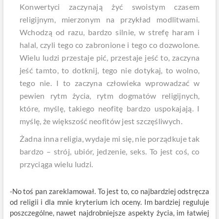
Konwertyci zaczynają żyć swoistym czasem
religijnym, mierzonym na przykład modlitwami.
Wchodzą od razu, bardzo silnie, w strefę haram i
halal, czyli tego co zabronione i tego co dozwolone.
Wielu ludzi przestaje pić, przestaje jeść to, zaczyna
jeść tamto, to dotknij, tego nie dotykaj, to wolno,
tego nie. I to zaczyna człowieka wprowadzać w
pewien rytm życia, rytm dogmatów religijnych,
które, myślę, takiego neofitę bardzo uspokajają. I
myślę, że większość neofitów jest szczęśliwych.
Żadna inna religia, wydaje mi się, nie porządkuje tak
bardzo – strój, ubiór, jedzenie, seks. To jest coś, co
przyciąga wielu ludzi.
-No toś pan zareklamował. To jest to, co najbardziej odstręcza
od religii i dla mnie kryterium ich oceny. Im bardziej reguluje
poszczególne, nawet najdrobniejsze aspekty życia, im łatwiej