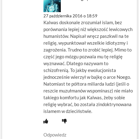
27 października 2016 o 18:59
Kalwas doskonale zrozumiał islam, bez
porównania lepiej niż większość lewicowych
humanistów. Napisał wręcz paszkwil na te
religię, wypunktował wszelkie idiotyzmy i
zagrożenia. Trudno to zrobić lepiej. Mimo to
część jego mózgu pozwala mu tę religię
wyznawać. Dlatego nazywam to
schizofrenią. To jakby ewolucjonista
jednocześnie wierzył w bajkę o arce Noego.
Natomiast te półtora miliarda ludzi (jeśli o
reszcie muzułmanów wspominasz) nie miało
takiego komfortu jak Kalwas, żeby sobie
religię wybrać, bo została zindoktrynowana
islamem w dzieciństwie.
Odpowiedz