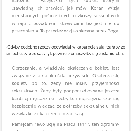
nałożnic i wszystkich tych kobiet, którymi
„zawładną ich prawice”, jak mówi Koran. Wizja
nieustannych pośmiertnych rozkoszy seksualnych
w raju z powabnymi dziewicami też jest nie do
przecenienia. To przecież wizja obiecana przez Boga.
-Gdyby podobne rzeczy opowiadał w kabarecie sala rżałaby ze
śmiechu, tyle że satyryk pewnie tłumaczyłby się z islamofobii.
Obrzezanie, a właściwie okaleczanie kobiet, jest
związane z seksualnością oczywiście. Okalecza się
kobiety po to, żeby nie miały przyjemności
seksualnych. Żeby były podporządkowane jeszcze
bardziej mężczyźnie i żeby ten mężczyzna czuł się
bezpiecznie wiedząc, że potrzeby seksualne u nich
w związku z okaleczeniem zanikają.
Pamiętam rewolucję na Placu Tahrir, ten ogromny