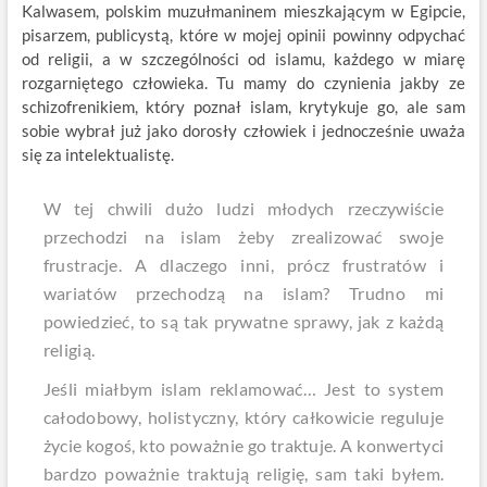
Kalwasem, polskim muzułmaninem mieszkającym w Egipcie,
pisarzem, publicystą, które w mojej opinii powinny odpychać
od religii, a w szczególności od islamu, każdego w miarę
rozgarniętego człowieka. Tu mamy do czynienia jakby ze
schizofrenikiem, który poznał islam, krytykuje go, ale sam
sobie wybrał już jako dorosły człowiek i jednocześnie uważa
się za intelektualistę.
W tej chwili dużo ludzi młodych rzeczywiście
przechodzi na islam żeby zrealizować swoje
frustracje. A dlaczego inni, prócz frustratów i
wariatów przechodzą na islam? Trudno mi
powiedzieć, to są tak prywatne sprawy, jak z każdą
religią.
Jeśli miałbym islam reklamować… Jest to system
całodobowy, holistyczny, który całkowicie reguluje
życie kogoś, kto poważnie go traktuje. A konwertyci
bardzo poważnie traktują religię, sam taki byłem.