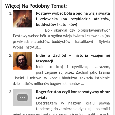
ac
w
m
nt
y
n
h
Więcej Na Podobny Temat:
e
itt
ail
er
k
k
ar
Postawy wobec bólu a ogólna wizja świata
b
er
es
o
e
e
i człowieka (na przykładzie ateistów,
o
t
p
dI
buddystów i katolików)
Ból- skandal czy błogosławieństwo?
o
n
Postawy wobec bólu a ogólna wizja świata i człowieka (na
k
przykładzie ateistów, buddystów i katolików) Sylwia
Wojas Instytut…
Indie a Zachód – historia wzajemnej
fascynacji
Indie to kraj i cywilizacja zarazem,
postrzegane są przez Zachód jako kraina
baśni i mitów; w końcu hinduizm zakłada istnienie
dziesiatków milionów bogów i demonów. …
Roger Scruton czyli konserwatywny obraz
świata
Dostrzegam w naszym kraju pewną
tendencję do zamierania dyskusji i polemiki
między reprezentantami równych ideologii politycznych.