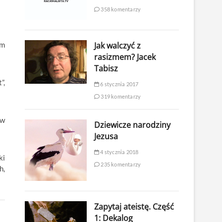
358 komentarzy
Jak walczyć z
am
rasizmem? Jacek
Tabisz
”,
6 stycznia 2017
319 komentarzy
 w
Dziewicze narodziny
Jezusa
4 stycznia 2018
ki
235 komentarzy
h,
Zapytaj ateistę. Część
1: Dekalog