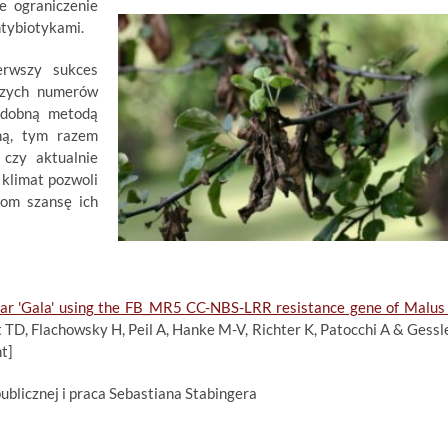
e ograniczenie
ntybiotykami.
erwszy sukces
szych numerów
odobną metodą
nną, tym razem
 czy aktualnie
 klimat pozwoli
kom szansę ich
ltivar 'Gala' using the FB_MR5 CC-NBS-LRR resistance gene of Malus
t TD, Flachowsky H, Peil A, Hanke M-V, Richter K, Patocchi A & Gessl
t]
publicznej i praca Sebastiana Stabingera