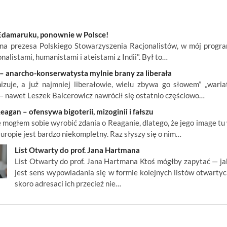
l Edamaruku, ponownie w Polsce!
a prezesa Polskiego Stowarzyszenia Racjonalistów, w mój progr
alistami, humanistami i ateistami z Indii". Był to…
– anarcho-konserwatysta mylnie brany za liberała
zuje, a już najmniej liberałowie, wielu zbywa go słowem” „wariat
 – nawet Leszek Balcerowicz nawrócił się ostatnio częściowo…
agan – ofensywa bigoterii, mizoginii i fałszu
 mogłem sobie wyrobić zdania o Reaganie, dlatego, że jego image tu
Europie jest bardzo niekompletny. Raz słyszy się o nim…
List Otwarty do prof. Jana Hartmana
List Otwarty do prof. Jana Hartmana Ktoś mógłby zapytać — ja
jest sens wypowiadania się w formie kolejnych listów otwartyc
skoro adresaci ich przecież nie…