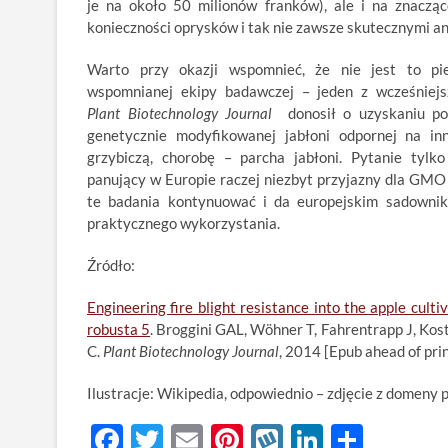
je na około 50 milionów franków), ale i na znacząc
konieczności oprysków i tak nie zawsze skutecznymi a
Warto przy okazji wspomnieć, że nie jest to pi
wspomnianej ekipy badawczej – jeden z wcześniej
Plant Biotechnology Journal
donosił o uzyskaniu p
genetycznie modyfikowanej jabłoni odpornej na i
grzybiczą, chorobę – parcha jabłoni. Pytanie tylko
panujący w Europie raczej niezbyt przyjazny dla GMO
te badania kontynuować i da europejskim sadowni
praktycznego wykorzystania.
Źródło:
Engineering fire blight resistance into the apple cu
robusta 5
. Broggini GAL, Wöhner T, Fahrentrapp J, Kos
C.
Plant Biotechnology Journal
, 2014 [Epub ahead of prin
Ilustracje: Wikipedia, odpowiednio – zdjęcie z domeny 
F
T
E
Pi
W
Li
S