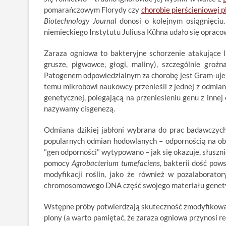
pomarańczowym Florydy czy
chorobie pierścieniowej p
Biotechnology Journal
donosi o kolejnym osiągnięciu.
niemieckiego Instytutu Juliusa Kühna udało się opraco
Zaraza ogniowa to bakteryjne schorzenie atakujące li
grusze, pigwowce, głogi, maliny), szczególnie gro
Patogenem odpowiedzialnym za chorobę jest Gram-uj
temu mikrobowi naukowcy przenieśli z jednej z odmian
genetycznej, polegającą na przeniesieniu genu z inne
nazywamy cisgenezą.
Odmiana dzikiej jabłoni wybrana do prac badawczych
popularnych odmian hodowlanych – odpornością na o
"gen odporności" wytypowano – jak się okazuje, słuszn
pomocy
Agrobacterium tumefaciens
, bakterii dość po
modyfikacji roślin, jako że również w pozalaborator
chromosomowego DNA część swojego materiału genet
Wstępne próby potwierdzają skuteczność zmodyfikowan
plony (a warto pamiętać, że zaraza ogniowa przynosi r