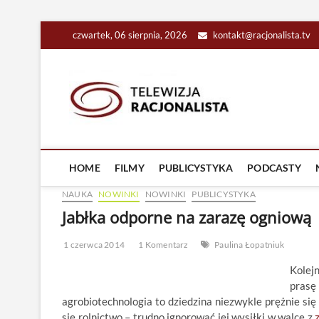
Skip
czwartek, 06 sierpnia, 2026
kontakt@racjonalista.tv
to
content
Racjona
RACJONALNA TELEW
HOME
FILMY
PUBLICYSTYKA
PODCASTY
NAUKA
NOWINKI
NOWINKI
PUBLICYSTYKA
Jabłka odporne na zarazę ogniową
1 czerwca 2014
1 Komentarz
Paulina Łopatniuk
Kolej
prasę
agrobiotechnologia to dziedzina niezwykle prężnie się
się rolnictwo – trudno ignorować jej wysiłki w walce z