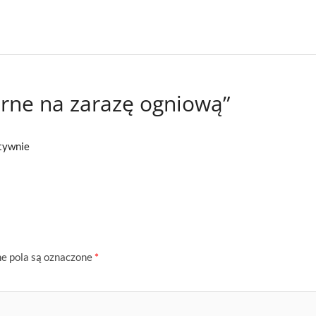
orne na zarazę ogniową”
tywnie
 pola są oznaczone
*