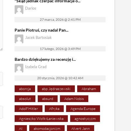
"Skąd jednak czerpać informacje o...
Darios
27 marca, 2026 @ 2:41 PM
Panie Piotruś, czy nadal Pan...
Jacek Bartosiak
17 lutego, 2026 @ 3:49 PM
Bardzo dziękujemy za recenzję i...
Izabela Grad
20 stycznia, 2026 @ 10:42 AM
aborcja
abp Jędraszewski
Abraham
absolut
absurd
Adam Nobis
Adolf Hitler
Afryka
Agenda Europe
Agnieszko Wołk-Łaniewska
agnostycyzm
AI
akomodacjonizm
Alvert Jann