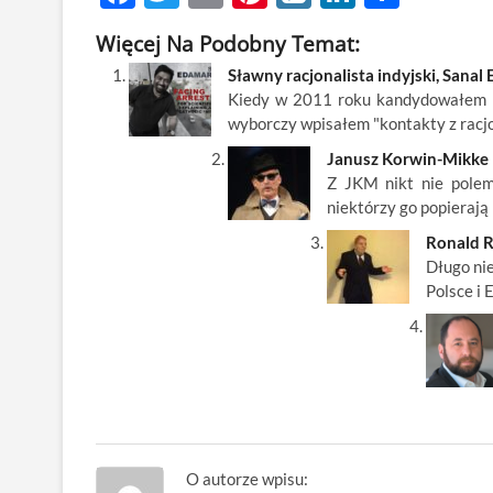
ac
w
m
nt
y
n
h
Więcej Na Podobny Temat:
e
itt
ail
er
k
k
ar
Sławny racjonalista indyjski, Sana
b
er
es
o
e
e
Kiedy w 2011 roku kandydowałem n
o
t
p
dI
wyborczy wpisałem "kontakty z racjon
o
n
Janusz Korwin-Mikke 
Z JKM nikt nie polemi
k
niektórzy go popierają
Ronald Re
Długo nie
Polsce i 
O autorze wpisu: