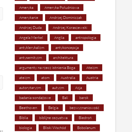
Ameryka
Ameryka Południowa
Amerykanie
Andrzej Dominiczak
Andrzej Duda
Andrzej Koraszewski
Angela Merkel
Anglia
antropologia
antyklerykalizm
antykoncepcja
antysemityzm
architektura
argumenty na rzecz istnienia Boga
Ateizm
ateizm
atom
Australia
Austria
autorytaryzm
autyzm
Azja
badania sondażowe
Bali
barok
Beethoven
Belgia
bezwyznaniowość
Biblia
biblijne oszustwa
Biedroń
biologia
Bliski Wschód
Bobolanum
mu