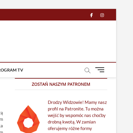
facebook
in
M
ROGRAM TV
e
n
ZOSTAŃ NASZYM PATRONEM
u
B
Drodzy Widzowie! Mamy nasz
u
profil na Patronite. Tu można
t
zą
wejść by wspomóc nas choćby
t
em
drobną kwotą. W zamian
o
ka
oferujemy różne formy
n
om