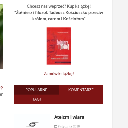
Chcesz nas weprzeć? Kup książkę!
"Żołnierz i filozof. Tadeusz Kościuszko przeciw
królom, carom i Kościołom”
Zamów książkę!
 9
POPULARNE
KOMENTARZE
er
TAGI
Ateizm i wiara
9 stycznia 2018