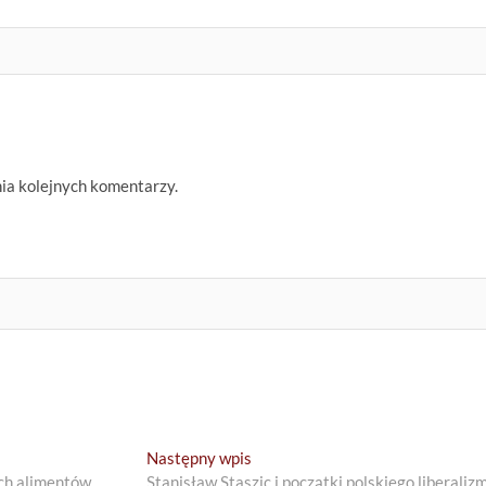
nia kolejnych komentarzy.
Next
Następny wpis
post:
ch alimentów
Stanisław Staszic i początki polskiego liberaliz