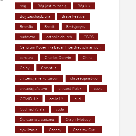
bóg
Bóg jest miłością
Bóg luk
Bóg zapchajdziura
Brave Festival
Brazylia
Brexit
Brytyjczycy
buddyzm
catholic church
CBOS
Centrum Kopernika Badań Interdyscyplinarnych
cenzura
Charles Darwin
China
Chiny
Chrystus
chrześcijanie kulturowi
chrześcijaństwo
chrześcjiaństwo
chrzest Polski
covid
COVID 19
covid19
cud
Cud nad Wisłą
cuda
Ćwiczenia z ateizmu
Cyryl i Metody
cywilizacja
Czechy
Czesław Cyrul