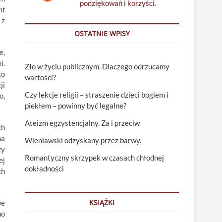
podziękowań i korzyści.
nt
 z
OSTATNIE WPISY
e,
i.
Zło w życiu publicznym. Dlaczego odrzucamy
ko
wartości?
ji
Czy lekcje religii – straszenie dzieci bogiem i
o,
piekłem – powinny być legalne?
Ateizm egzystencjalny. Za i przeciw
ch
na
Wieniawski odzyskany przez barwy.
zy
Romantyczny skrzypek w czasach chłodnej
ej
dokładności
ch
KSIĄŻKI
we
no