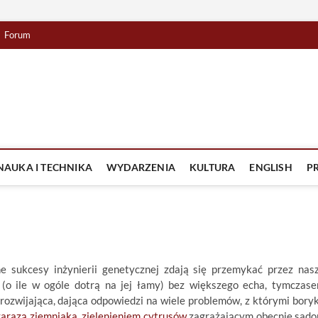
Forum
lista TV
IZJA
NAUKA I TECHNIKA
WYDARZENIA
KULTURA
ENGLISH
P
ne sukcesy inżynierii genetycznej zdają się przemykać przez nas
 (o ile w ogóle dotrą na jej łamy) bez większego echa, tymczas
 rozwijająca, dająca odpowiedzi na wiele problemów, z którymi bory
zarazą ziemniaka
,
zielenieniem cytrusów
zagrażającym obecnie sad