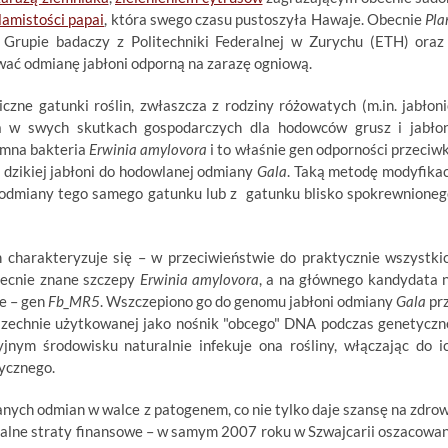
lamistości papai
, która swego czasu pustoszyła Hawaje. Obecnie
Pla
 Grupie badaczy z Politechniki Federalnej w Zurychu (ETH) oraz
wać odmianę jabłoni odporną na zarazę ogniową.
czne gatunki roślin, zwłaszcza z rodziny różowatych (m.in. jabłoni
źna w swych skutkach gospodarczych dla hodowców grusz i jabłon
emna bakteria
Erwinia amylovora
i to właśnie gen odporności przeciw
 dzikiej jabłoni do hodowlanej odmiany
Gala
. Taką metodę modyfikac
j odmiany tego samego gatunku lub z gatunku blisko spokrewnioneg
 charakteryzuje się – w przeciwieństwie do praktycznie wszystki
becnie znane szczepy
Erwinia amylovora
, a na głównego kandydata 
ie – gen
Fb_MR5
. Wszczepiono go do genomu jabłoni odmiany
Gala
pr
wszechnie użytkowanej jako nośnik "obcego" DNA podczas genetyczn
yjnym środowisku naturalnie infekuje ona rośliny, włączając do i
ycznego.
ych odmian w walce z patogenem, co nie tylko daje szansę na zdro
ealne straty finansowe – w sam
ym 2007 roku w Szwajcarii oszacowa