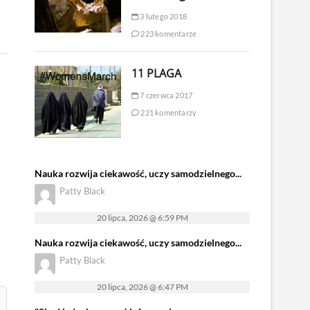
3 lutego 2018
223 komentarze
11 PLAGA
7 czerwca 2017
221 komentarzy
Nauka rozwija ciekawość, uczy samodzielnego...
Patty Black
20 lipca, 2026 @ 6:59 PM
Nauka rozwija ciekawość, uczy samodzielnego...
Patty Black
20 lipca, 2026 @ 6:47 PM