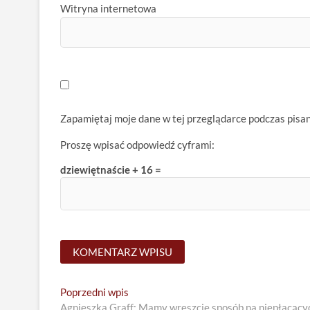
Witryna internetowa
Zapamiętaj moje dane w tej przeglądarce podczas pisa
Proszę wpisać odpowiedź cyframi:
dziewiętnaście + 16 =
Nawigacja
Previous
Poprzedni wpis
post:
Agnieszka Graff: Mamy wreszcie sposób na niepłacący