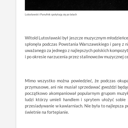
Lutosławski i Panufnik spotykają się po latach
Witold Lutosławski był jeszcze muzycznym młodzieńcem
spłonęła podczas Powstania Warszawskiego i parę z ni
uważanego za jednego z najlepszych polskich kompozyt
i po okresie narzucenia przez stalinowców muzycznej c
Mimo wszystko można powiedzieć, że podczas okupac
przymusowe, ani nie musiał sprzedawać gwoździ będąc
początkowo akompaniował popularnym grupom muzyków,
ludzi którzy umieli handlem i sprytem ułożyć sobie 
przesiadywanie w kawiarniach. Nie była to najlepsza p
świetnie na fortepianie.