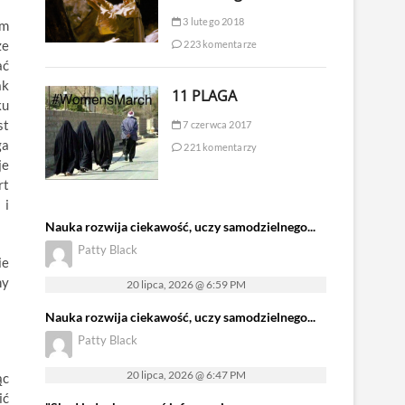
3 lutego 2018
em
że
223 komentarze
ać
ak
11 PLAGA
ku
st
7 czerwca 2017
ga
221 komentarzy
je
rt
 i
Nauka rozwija ciekawość, uczy samodzielnego...
Patty Black
ie
ny
20 lipca, 2026 @ 6:59 PM
Nauka rozwija ciekawość, uczy samodzielnego...
Patty Black
20 lipca, 2026 @ 6:47 PM
ąc
ić