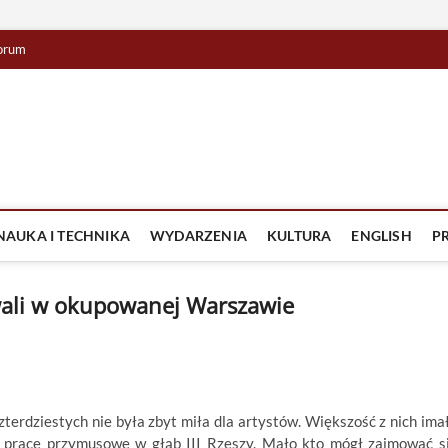
orum
lista TV
IZJA
NAUKA I TECHNIKA
WYDARZENIA
KULTURA
ENGLISH
P
wali w okupowanej Warszawie
terdziestych nie była zbyt miła dla artystów. Większość z nich ima
a prace przymusowe w głąb III Rzeszy. Mało kto mógł zajmować s