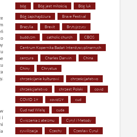
bóg
Bóg jest miłością
Bóg luk
Bóg zapchajdziura
Brave Festival
ze
zm
Brazylia
Brexit
Brytyjczycy
eń
buddyzm
catholic church
CBOS
to
ny
Centrum Kopernika Badań Interdyscyplinarnych
tu
ne
cenzura
Charles Darwin
China
ku
Chiny
Chrystus
za
y.
chrześcijanie kulturowi
chrześcijaństwo
chrześcjiaństwo
chrzest Polski
covid
COVID 19
covid19
cud
Cud nad Wisłą
cuda
 w
 i
Ćwiczenia z ateizmu
Cyryl i Metody
ni
ia
cywilizacja
Czechy
Czesław Cyrul