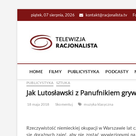
Skip
piątek, 07 sierpnia, 2026
kontakt@racjonalista.tv
F
to
content
Racjona
RACJONALNA TELEW
HOME
FILMY
PUBLICYSTYKA
PODCASTY
PUBLICYSTYKA
SZTUKA
Jak Lutosławski z Panufnikiem gry
18 maja 2018
Skomentuj
muzyka klasyczna
Rzeczywistość niemieckiej okupacji w Warszawie lat cz
się doraźnych zajęć, aby nie zostać wywiezionymi n