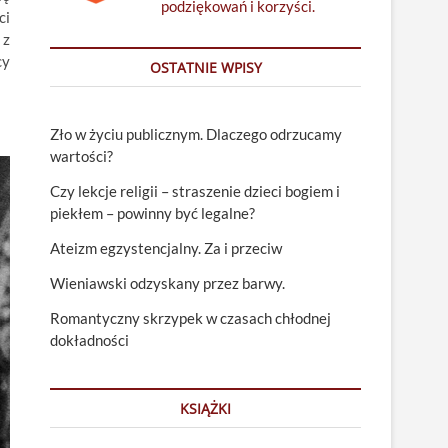
podziękowań i korzyści.
ci
 z
cy
OSTATNIE WPISY
Zło w życiu publicznym. Dlaczego odrzucamy
wartości?
Czy lekcje religii – straszenie dzieci bogiem i
piekłem – powinny być legalne?
Ateizm egzystencjalny. Za i przeciw
Wieniawski odzyskany przez barwy.
Romantyczny skrzypek w czasach chłodnej
dokładności
KSIĄŻKI