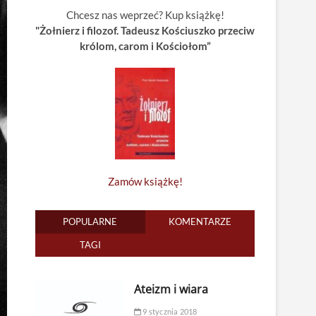
Chcesz nas weprzeć? Kup książkę!
"Żołnierz i filozof. Tadeusz Kościuszko przeciw
królom, carom i Kościołom”
Zamów książkę!
POPULARNE
KOMENTARZE
TAGI
Ateizm i wiara
9 stycznia 2018