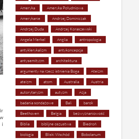
Ameryka
Ameryka Południowa
Amerykanie
Andrzej Dominiczak
Andrzej Duda
Andrzej Koraszewski
Angela Merkel
Anglia
antropologia
antyklerykalizm
antykoncepcja
antysemityzm
architektura
argumenty na rzecz istnienia Boga
Ateizm
ateizm
atom
Australia
Austria
autorytaryzm
autyzm
Azja
badania sondażowe
Bali
barok
ir
Beethoven
Belgia
bezwyznaniowość
 w
 i
Biblia
biblijne oszustwa
Biedroń
biologia
Bliski Wschód
Bobolanum