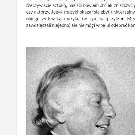
rzeczywiście sztuką, naziści bowiem chcieli zniszczyć 
czy aktorzy. Język muzyki okazał się zbyt uniwersal
obiegu żydowską muzykę (w tym na przykład Mend
zawdzięczali niejedno) ale nie mógł w pełni odebrać k