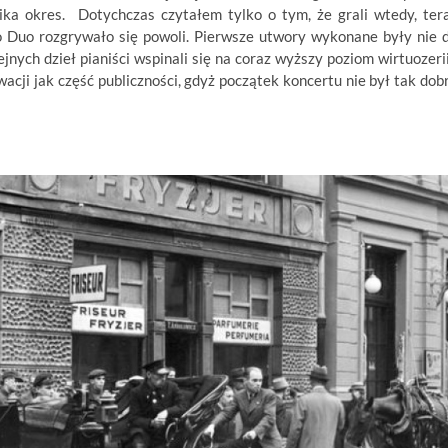
ika okres. Dotychczas czytałem tylko o tym, że grali wtedy, ter
o Duo rozgrywało się powoli. Pierwsze utwory wykonane były nie 
jnych dzieł pianiści wspinali się na coraz wyższy poziom wirtuozerii
acji jak część publiczności, gdyż początek koncertu nie był tak dob