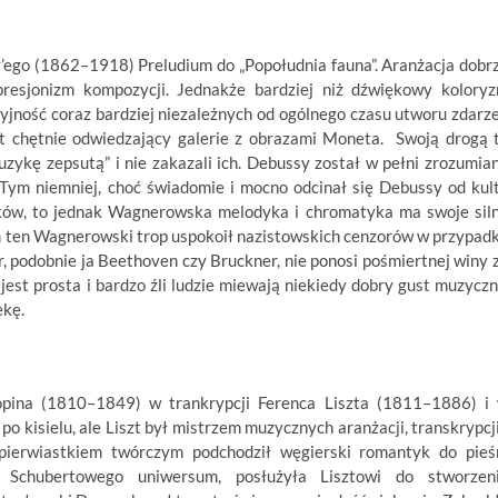
y’ego (1862–1918) Preludium do „Popołudnia fauna”. Aranżacja dobr
presjonizm kompozycji. Jednakże bardziej niż dźwiękowy kolory
cyjność coraz bardziej niezależnych od ogólnego czasu utworu zdarz
t chętnie odwiedzający galerie z obrazami Moneta. Swoją drogą 
muzykę zepsutą” i nie zakazali ich. Debussy został w pełni zrozumia
Tym niemniej, choć świadomie i mocno odcinał się Debussy od kul
ków, to jednak Wagnerowska melodyka i chromatyka ma swoje sil
m ten Wagnerowski trop uspokoił nazistowskich cenzorów w przypad
 podobnie ja Beethoven czy Bruckner, nie ponosi pośmiertnej winy 
 jest prosta i bardzo źli ludzie miewają niekiedy dobry gust muzyczn
ekę.
pina (1810–1849) w trankrypcji Ferenca Liszta (1811–1886) i
o kisielu, ale Liszt był mistrzem muzycznych aranżacji, transkrypcji
ierwiastkiem twórczym podchodził węgierski romantyk do pieś
d Schubertowego uniwersum, posłużyła Lisztowi do stworzen