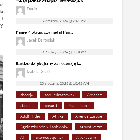
"Skąd jednak czerpać informacje o...
az
Darios
do
 i
27 marca, 2026 @ 2:41 PM
ry
Panie Piotruś, czy nadal Pan...
Jacek Bartosiak
17 lutego, 2026 @ 3:49 PM
Bardzo dziękujemy za recenzję i...
Izabela Grad
20 stycznia, 2026 @ 10:42 AM
aborcja
abp Jędraszewski
Abraham
absolut
absurd
Adam Nobis
Adolf Hitler
Afryka
Agenda Europe
Agnieszko Wołk-Łaniewska
agnostycyzm
AI
akomodacjonizm
Alvert Jann