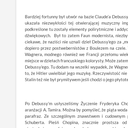
Bardziej fortunny był utwór na bazie Claude’a Debuss
ukazała niezwykłości tej otwierającej muzyczny im
podkreślone tu zostały elementy polirytmiczne i addy
dźwiękowych. Był to zatem Faun modernista, niezby
ciekawe, że naziści nie uznali dzieł Debussy’ego za „
dopiero przez postwebernistów z Boulezem na czele. 
Wagnera, modnego również we Francji przełomu wie
miejsce w dziełach francuskiego kolorysty. Może zate
Debussy’ego. Tu dodam na wszelki wypadek, że Wagner,
to, że Hitler uwielbiał jego muzykę. Rzeczywistość nie
Stalin też nie był prymitywem jeśli chodzi o jego płytot
Po Debussy’m usłyszeliśmy Życzenie Fryderyka Cho
aranżacji A. Tamira. Można by pomyśleć, że piąta woda p
parafraz. Ze szczególnym znawstwem i cudownym p
Schuberta. Pieśń Chopina, znacznie prostsza o