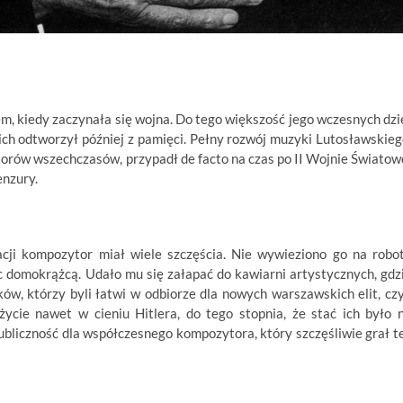
, kiedy zaczynała się wojna. Do tego większość jego wczesnych dzi
ch odtworzył później z pamięci. Pełny rozwój muzyki Lutosławskieg
orów wszechczasów, przypadł de facto na czas po II Wojnie Światow
enzury.
ji kompozytor miał wiele szczęścia. Nie wywieziono go na robo
 domokrążcą. Udało mu się załapać do kawiarni artystycznych, gdz
 którzy byli łatwi w odbiorze dla nowych warszawskich elit, czy
życie nawet w cieniu Hitlera, do tego stopnia, że stać ich było 
ubliczność dla współczesnego kompozytora, który szczęśliwie grał t