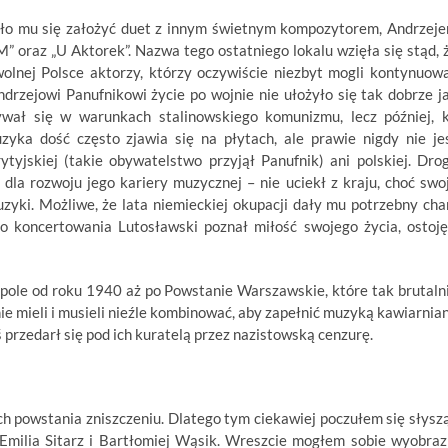
dało mu się założyć duet z innym świetnym kompozytorem, Andrzej
M” oraz „U Aktorek”. Nazwa tego ostatniego lokalu wzięła się stąd, 
wolnej Polsce aktorzy, którzy oczywiście niezbyt mogli kontynuow
drzejowi Panufnikowi życie po wojnie nie ułożyło się tak dobrze j
ywał się w warunkach stalinowskiego komunizmu, lecz później, 
zyka dość często zjawia się na płytach, ale prawie nigdy nie je
yjskiej (takie obywatelstwo przyjął Panufnik) ani polskiej. Dro
la rozwoju jego kariery muzycznej – nie uciekł z kraju, choć swo
uzyki. Możliwe, że lata niemieckiej okupacji dały mu potrzebny cha
o koncertowania Lutosławski poznał miłość swojego życia, ostoję
pole od roku 1940 aż po Powstanie Warszawskie, które tak brutaln
ie mieli i musieli nieźle kombinować, aby zapełnić muzyką kawiarnia
 przedarł się pod ich kuratelą przez nazistowską cenzurę.
ch powstania zniszczeniu. Dlatego tym ciekawiej poczułem się słysz
Emilia Sitarz i Bartłomiej Wąsik. Wreszcie mogłem sobie wyobraz