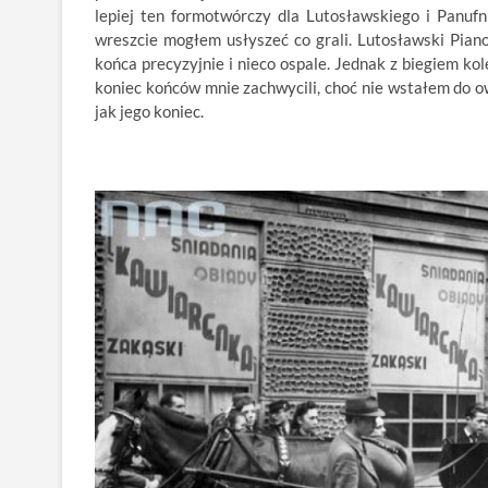
lepiej ten formotwórczy dla Lutosławskiego i Panufn
wreszcie mogłem usłyszeć co grali. Lutosławski Pian
końca precyzyjnie i nieco ospale. Jednak z biegiem kole
koniec końców mnie zachwycili, choć nie wstałem do ow
jak jego koniec.