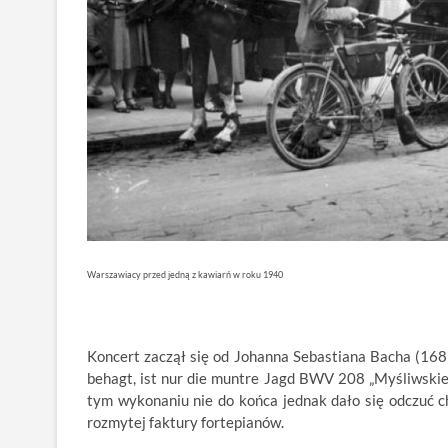
Warszawiacy przed jedną z kawiarń w roku 1940
Koncert zaczął się od Johanna Sebastiana Bacha (1685
behagt, ist nur die muntre Jagd BWV 208 „Myśliwskiej”
tym wykonaniu nie do końca jednak dało się odczuć c
rozmytej faktury fortepianów.