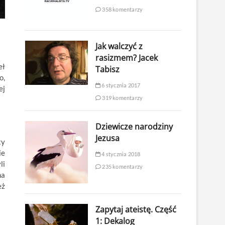
358 komentarzy
Jak walczyć z
rasizmem? Jacek
eł
Tabisz
o,
6 stycznia 2017
ej
319 komentarzy
Dziewicze narodziny
Jezusa
ty
ie
4 stycznia 2018
li
235 komentarzy
na
eż
Zapytaj ateistę. Część
1: Dekalog