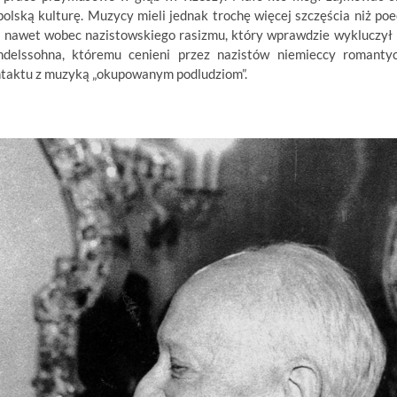
polską kulturę. Muzycy mieli jednak trochę więcej szczęścia niż poe
ny nawet wobec nazistowskiego rasizmu, który wprawdzie wykluczył
elssohna, któremu cenieni przez nazistów niemieccy romanty
ontaktu z muzyką „okupowanym podludziom”.