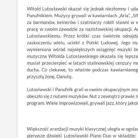
Witold Lutosławski okazał się jednak niezłomny i u
Panufnikiem. Muzycy grywali w kawiarniach „Aria”, „Si
za barmanów, kelnerów i szatniarzy robili sławni w 
pracę w swoim zawodzie za nazistowskiej okupacji. An
Lutosławskiemu. Przez krótki czas świetnie odnajd
zaskoczeniu wielu, uciekł z Polski Ludowej. Jego mu
wymieniana wśród największych osiągnięć muzyki bryt
muzyczna Witolda Lutosławskiego okazała się lepsza d
musiał przecierpieć w latach stalinowskiej cenzury m
ducha. Co ciekawe, to właśnie podczas kawiarnianeg
przyszłą żonę, Danutę.
Lutosławski i Panufnik grali w swoim okupacyjnym zes
obeszło się z nutami muzyków. Nut z zewnątrz prawie n
program. Wiele improwizowali, grywali jazz, który jakoś
Większość aranżacji muzyki klasycznej uległa w ognia
pierwsze dźwięki Lutosławski Piano Duo w składzie: 