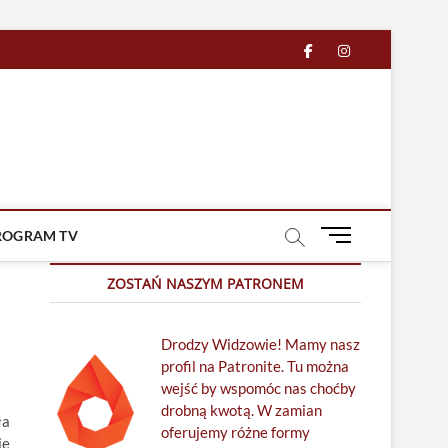
facebook
in
M
ROGRAM TV
e
n
ZOSTAŃ NASZYM PATRONEM
u
B
Drodzy Widzowie! Mamy nasz
u
profil na Patronite. Tu można
t
wejść by wspomóc nas choćby
t
drobną kwotą. W zamian
o
ła
oferujemy różne formy
n
ię