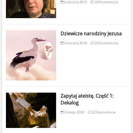
6 stycznia 2017
319 komentarzy
Dziewicze narodziny Jezusa
4 stycznia 2018
235 komentarzy
Zapytaj ateistę. Część 1:
Dekalog
3 lutego 2018
223 komentarze