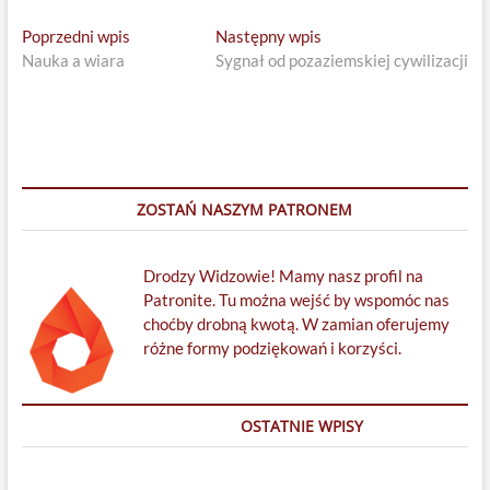
Nawigacja
Previous
Next
Poprzedni wpis
Następny wpis
post:
post:
Nauka a wiara
Sygnał od pozaziemskiej cywilizacji
wpisu
ZOSTAŃ NASZYM PATRONEM
Drodzy Widzowie! Mamy nasz profil na
Patronite. Tu można wejść by wspomóc nas
choćby drobną kwotą. W zamian oferujemy
różne formy podziękowań i korzyści.
OSTATNIE WPISY