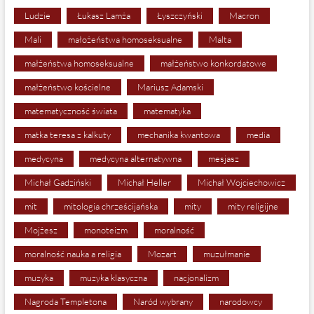
Ludzie
Łukasz Lamża
Łyszczyński
Macron
Mali
małożeństwa homoseksualne
Malta
małżeństwa homoseksualne
małżeństwo konkordatowe
małżeństwo kościelne
Mariusz Adamski
matematyczność świata
matematyka
matka teresa z kalkuty
mechanika kwantowa
media
medycyna
medycyna alternatywna
mesjasz
Michał Gadziński
Michał Heller
Michał Wojciechowicz
mit
mitologia chrześcijańska
mity
mity religijne
Mojżesz
monoteizm
moralność
moralność nauka a religia
Mozart
muzułmanie
muzyka
muzyka klasyczna
nacjonalizm
Nagroda Templetona
Naród wybrany
narodowcy