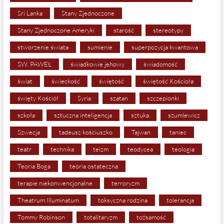
Sri Lanka
Stany Zjednoczone
Stany Zjednoczone Ameryki
starość
stereotypy
stworzenie świata
sumienie
superpozycja kwantowa
ŚW. PAWEŁ
świadkowie jehowy
świadomość
świat
świeckość
świętość
świętość Kościoła
święty Kościół
Syria
szatan
szczepionki
szkoła
sztuczna inteligencja
sztuka
szumlewicz
Szwecja
tadeusz kościuszko
Tajwan
taniec
teatr
technika
teizm
teodycea
teologia
Teoria Boga
teoria ostateczna
terapie niekonwencjonalne
terroryzm
Theatrum Illuminatum
toksyczna rodzina
tolerancja
Tommy Robinson
totalitaryzm
tożsamość