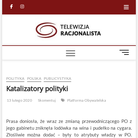
Skip
facebook
in
to
content
Racjona
RACJONALNA
TELEWIZJA
TV
M
e
n
u
POLITYKA
POLSKA
PUBLICYSTYKA
B
u
Katalizatory polityki
t
t
13 lutego 2020
Skomentuj
Platforma Obywatelska
o
n
Prasa doniosła, że wraz ze zmianą przewodniczącego PO z
jego gabinetu zniknęła lodówka na wina i pudełko na cygara.
Złośliwie można dodać – były to atrybuty władzy w PO.