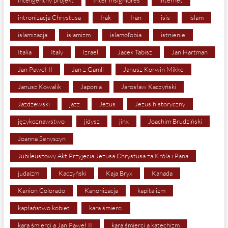
inteligentny projekt
Inter insigniores
internet
intronizacja Chrystusa
Irak
Iran
isis
islam
islamizacja
islamizm
islamofobia
istnienie
Italia
Italy
Izrael
Jacek Tabisz
Jan Hartman
Jan Paweł II
Jan z Gamli
Janusz Korwin Mikke
Janusz Kowalik
Japonia
Jarosław Kaczyński
Jażdżewski
jazz
Jezus
Jezus historyczny
językoznawstwo
jidysz
jinx
Joachim Brudziński
Joanna Senyszyn
Jubileuszowy Akt Przyjęcia Jezusa Chrystusa za Króla i Pana
judaizm
Kaczyński
Kaja Bryx
Kanada
Kanion Colorado
Kanonizacja
kapitalizm
kapłaństwo kobiet
kara śmierci
kara śmierci a Jan Paweł II
kara śmierci a katechizm