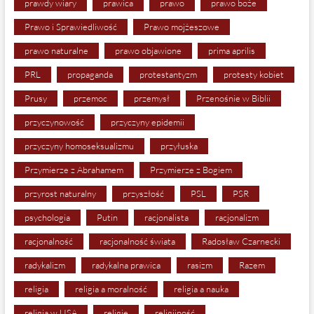
prawdy wiary
prawica
prawo
prawo boże
Prawo i Sprawiedliwość
Prawo mojżeszowe
prawo naturalne
prawo objawione
prima aprilis
PRL
propaganda
protestantyzm
protesty kobiet
Prusy
przemoc
przemysł
Przenośnie w Biblii
przyczynowość
przyczyny epidemii
przyczyny homoseksualizmu
przyłuska
Przymierze z Abrahamem
Przymierze z Bogiem
przyrost naturalny
przyszłość
PSL
PSR
psychologia
Putin
racjonalista
racjonalizm
racjonalność
racjonalność świata
Radosław Czarnecki
radykalizm
radykalna prawica
rasizm
Razem
religia
religia a moralność
religia a nauka
religia w USA
religie
religijność