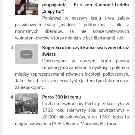
propaganda – Erik von Kuehnelt-Leddin
„Ślepy tor”.
Ponieważ w naszym kraju trwa zalew
prawicowych ksiąg „mądrości” politycznej, i nikt z
normalnych liberałów (a nie konserwatywnych
wolnorynkowców, którzy mienią się być liberałami), nie…
Roger Scruton czyli konserwatywny obraz
świata
Dostrzegam w naszym kraju pewną
tendencję do zamierania dyskusji i polemiki
między reprezentantami równych ideologii politycznych.
Jako liberał i eks-konserwatysta jestem tym faktem dość
zaniepokojony,…
Porto 300 lat temu
Liczba mieszkańców Porto przekroczyła w
1732 roku (pierwszy spis powszechny) –
20.000 mieszkańców, a do 1787 liczba ta
uległa podwojeniu (A. H. Oliveira Marques, Historia…