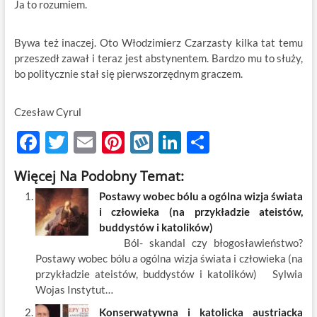
Ja to rozumiem.
Bywa też inaczej. Oto Włodzimierz Czarzasty kilka tat temu
przeszedł zawał i teraz jest abstynentem. Bardzo mu to służy,
bo politycznie stał się pierwszorzędnym graczem.
Czesław Cyrul
F
T
E
Pi
W
Li
S
ac
w
m
nt
y
n
h
Więcej Na Podobny Temat:
e
itt
ail
er
k
k
ar
Postawy wobec bólu a ogólna wizja świata
b
er
es
o
e
e
i człowieka (na przykładzie ateistów,
o
t
p
dI
buddystów i katolików)
Ból- skandal czy błogosławieństwo?
o
n
Postawy wobec bólu a ogólna wizja świata i człowieka (na
k
przykładzie ateistów, buddystów i katolików) Sylwia
Wojas Instytut…
Konserwatywna i katolicka austriacka