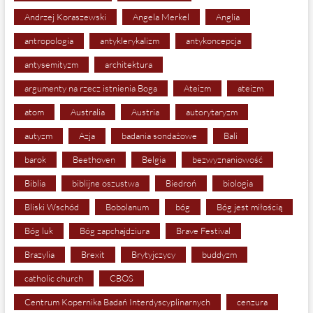
Andrzej Koraszewski
Angela Merkel
Anglia
antropologia
antyklerykalizm
antykoncepcja
antysemityzm
architektura
argumenty na rzecz istnienia Boga
Ateizm
ateizm
atom
Australia
Austria
autorytaryzm
autyzm
Azja
badania sondażowe
Bali
barok
Beethoven
Belgia
bezwyznaniowość
Biblia
biblijne oszustwa
Biedroń
biologia
Bliski Wschód
Bobolanum
bóg
Bóg jest miłością
Bóg luk
Bóg zapchajdziura
Brave Festival
Brazylia
Brexit
Brytyjczycy
buddyzm
catholic church
CBOS
Centrum Kopernika Badań Interdyscyplinarnych
cenzura