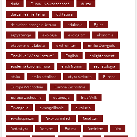
duda
Duma i Nowoczesność
dusza
dusza nieśmiertelna
dyktatura
dziewicze poczęcie Jezusa
edukacja
Egipt
egzystencja
ekologia
ekologizm
ekonomia
eksperyment Libeta
ekstremizm
Emilia Dowgiało
Encyklika "Wiara i rozum"
English
enlightenment
epidemia koronawirusa
erich fromm
eschatologia
etyka
etyka katolicka
etyka świecka
Europa
Europa Wschodnia
Europa Zachodnia
Europa Zachodnie
eutanazja
Ewa Wilk
Ewangelia
ewangelikanie
ewolucja
ewolucjonizm
fakty po mitach
fanatyzm
fantastyka
faszyzm
Fatima
feminizm
film