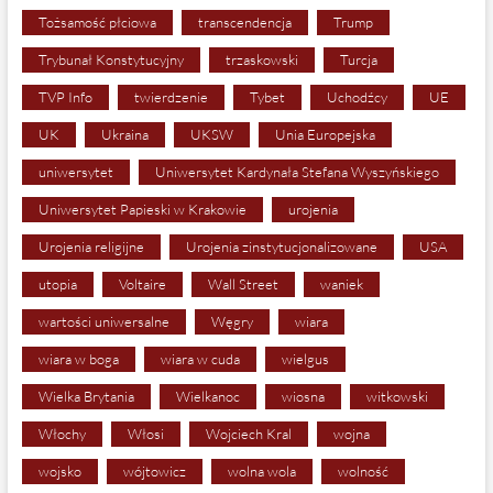
Tożsamość płciowa
transcendencja
Trump
Trybunał Konstytucyjny
trzaskowski
Turcja
TVP Info
twierdzenie
Tybet
Uchodźcy
UE
UK
Ukraina
UKSW
Unia Europejska
uniwersytet
Uniwersytet Kardynała Stefana Wyszyńskiego
Uniwersytet Papieski w Krakowie
urojenia
Urojenia religijne
Urojenia zinstytucjonalizowane
USA
utopia
Voltaire
Wall Street
waniek
wartości uniwersalne
Węgry
wiara
wiara w boga
wiara w cuda
wielgus
Wielka Brytania
Wielkanoc
wiosna
witkowski
Włochy
Włosi
Wojciech Kral
wojna
wojsko
wójtowicz
wolna wola
wolność