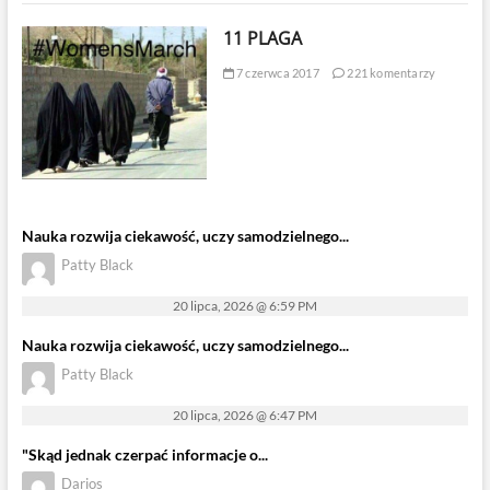
11 PLAGA
7 czerwca 2017
221 komentarzy
Nauka rozwija ciekawość, uczy samodzielnego...
Patty Black
20 lipca, 2026 @ 6:59 PM
Nauka rozwija ciekawość, uczy samodzielnego...
Patty Black
20 lipca, 2026 @ 6:47 PM
"Skąd jednak czerpać informacje o...
Darios