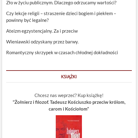
Zło w życiu publicznym. Dlaczego odrzucamy wartości?
Czy lekcje religii – straszenie dzieci bogiem i piekłem –
powinny być legalne?
Ateizm egzystencjalny. Za i przeciw
Wieniawski odzyskany przez barwy.
Romantyczny skrzypek w czasach chłodnej dokładności
KSIĄŻKI
Chcesz nas weprzeć? Kup książkę!
"Żołnierz i filozof. Tadeusz Kościuszko przeciw królom,
carom i Kościołom”