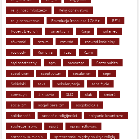
religijność młodzieży
Religioznawstwo
religioznawstwo
Rewolucja francuska 1789 r.
RFN
Robert Biedroń
romantyzm
Rosja
rosłaniec
równość
rozum
rozwód
rozwód kościelny
rozwody
Rumunia
rząd
Rzym
sąd ostateczny
sądy
samorząd
Santo subito
scepticism
sceptycyzm
secularism
sejm
Sekielski
seks
sekularyzacja
sens życia
senyszyn
Sikhowie
SLD
ślub
śmierć
socjalizm
socjalliberalizm
socjobiologia
solidarność
sondaż o religijności
splątanie kwantowe
społeczeństwo
sport
sprawiedliwość
sprzeciw sumienia
sprzeczności między nauką a religią