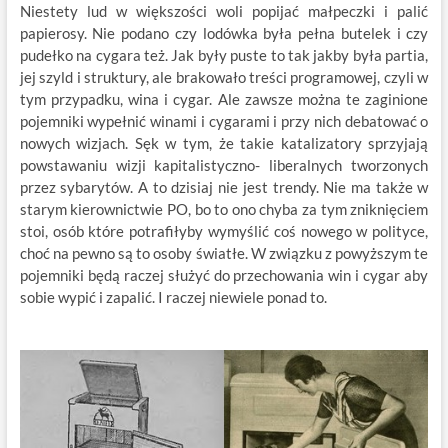
Niestety lud w większości woli popijać małpeczki i palić
papierosy. Nie podano czy lodówka była pełna butelek i czy
pudełko na cygara też. Jak były puste to tak jakby była partia,
jej szyld i struktury, ale brakowało treści programowej, czyli w
tym przypadku, wina i cygar. Ale zawsze można te zaginione
pojemniki wypełnić winami i cygarami i przy nich debatować o
nowych wizjach. Sęk w tym, że takie katalizatory sprzyjają
powstawaniu wizji kapitalistyczno- liberalnych tworzonych
przez sybarytów. A to dzisiaj nie jest trendy. Nie ma także w
starym kierownictwie PO, bo to ono chyba za tym zniknięciem
stoi, osób które potrafiłyby wymyślić coś nowego w polityce,
choć na pewno są to osoby światłe. W związku z powyższym te
pojemniki będą raczej służyć do przechowania win i cygar aby
sobie wypić i zapalić. I raczej niewiele ponad to.