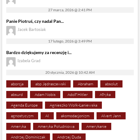
27 marca, 2026 @ 2:41 PM
Panie Piotruś, czy nadal Pan...
Jacek Bartosiak
17 lutego, 2026 @ 3:49 PM
Bardzo dziękujemy za recenzję i...
Izabela Grad
20 stycznia, 2026 @ 10:42 AM
aborcja
abp Jędraszewski
Abraham
absolut
absurd
Adam Nobis
Adolf Hitler
Afryka
Agenda Europe
Agnieszko Wołk-Łaniewska
agnostycyzm
AI
akomodacjonizm
Alvert Jann
Ameryka
Ameryka Południowa
Amerykanie
Andrzej Dominiczak
Andrzej Duda