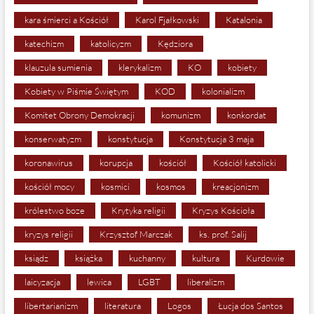
kara śmierci a Kościół
Karol Fjałkowski
Katalonia
katechizm
katolicyzm
Kędziora
klauzula sumienia
klerykalizm
KO
kobiety
Kobiety w Piśmie Świętym
KOD
kolonializm
Komitet Obrony Demokracji
komunizm
konkordat
konserwatyzm
konstytucja
Konstytucja 3 maja
koronawirus
korupcja
kościół
Kościół katolicki
kościół mocy
kosmici
kosmos
kreacjonizm
królestwo boze
Krytyka religii
Kryzys Kościoła
kryzys religii
Krzysztof Marczak
ks. prof. Salij
ksiądz
książka
kuchanny
kultura
Kurdowie
laicyzacja
lewica
LGBT
liberalizm
libertarianizm
literatura
Logos
Łucja dos Santos