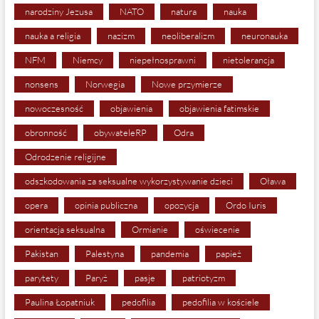
narodziny Jezusa
NATO
natura
nauka
nauka a religia
nazizm
neoliberalizm
neuronauka
NFM
Niemcy
niepełnosprawni
nietolerancja
nonsens
Norwegia
Nowe przymierze
nowoczesność
objawienia
objawienia fatimskie
obronność
obywateleRP
Odra
Odrodzenie religijne
odszkodowania za seksualne wykorzystywanie dzieci
Oława
opera
opinia publiczna
opozycja
Ordo Iuris
orientacja seksualna
Ormianie
oświecenie
Pakistan
Palestyna
pandemia
papież
parytety
Paryż
pasje
patriotyzm
Paulina Łopatniuk
pedofilia
pedofilia w kościele