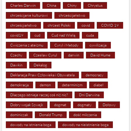
Charles Darwin
China
Chiny
Chrystus
chrześcijanie kulturowi
chrześcijaństwo
chrześcjiaństwo
chrzest Polski
covid
COVID 19
covid19
cud
Cud nad Wisłą
cuda
Ćwiczenia z ateizmu
Cyryl i Metody
cywilizacja
Czechy
Czesław Cyrul
darwin
David Hume
Dawkin
Dekalog
Deklaracja Praw Człowieka i Obywatela
democracy
demokracja
demon
determinizm
diabeł
Dlaczego istnieje raczej coś niż nic?
Dni Darwina
Dobry wojak Szwejk
dogmat
dogmaty
Dołowy
dominiczak
Donald Trump
dość milczenia
dowody na istnienia boga
dowody na nieistnienie boga