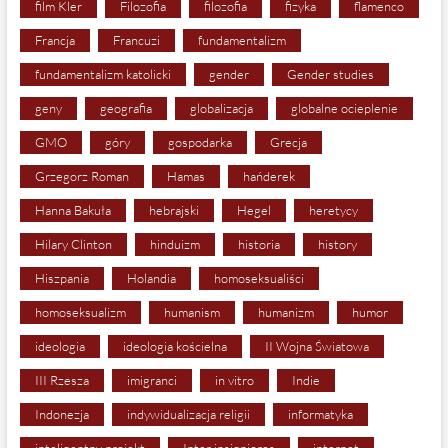
film Kler
Filozofia
filozofia
fizyka
flamenco
Francja
Francuzi
fundamentalizm
fundamentalizm katolicki
gender
Gender studies
geny
geografia
globalizacja
globalne ocieplenie
GMO
góry
gospodarka
Grecja
Grzegorz Roman
Hamas
hańderek
Hanna Bakuła
hebrajski
Hegel
heretycy
Hilary Clinton
hinduizm
historia
history
Hiszpania
Holandia
homoseksualiści
homoseksualizm
humanism
humanizm
humor
ideologia
ideologia kościelna
II Wojna Światowa
III Rzesza
imigranci
in vitro
Indie
Indonezja
indywidualizacja religii
informatyka