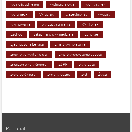
wolność od religii
wolność słowa
wolny rynek
woroniecki
Wrocław
wszechświat
wybory
wychowanie
wyrzuty sumienia
XVIII wiek
Zachód
zakaz handlu w niedziele
zdrowie
Zjednoczona Lewica
zmartwychwstanie
zmartwychwstanie ciał
zmartwychwstanie Jezusa
znoszenie kary śmierci
ZSRR
zwierzęta
życie po śmierci
życie wieczne
żyd
Żydzi
Patronat