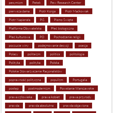
pesymizm
Petek
Pew Research Center
pierwsza dama
Piotr Korga
Piotr Maćkowiak
Piotr Napierała
PiS
Pismo Święte
Platforma Obywatelska
Płeć biologiczna
Płeć kulturowa
PO
Pochodzenie religii
poczucie winy
podejmowanie decyzji
poezja
Polacy
politeizm
politics
politologia
Polityka
polityka
Polska
Polskie Stowarzyszenie Racjonalistów
poprawność polityczna
populizm
Portugalia
postęp
postmodernizm
Powstanie Warszawskie
prawa człowieka
prawa kobiet
prawa przyrody
prawda
prawda absolutna
prawda objawiona