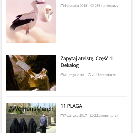
4 stycznia 2018
235 komentarzy
Zapytaj ateistę. Część 1:
Dekalog
3 lutego 2018
223 komentarze
11 PLAGA
7 czerwca 2017
221 komentarzy