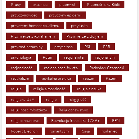
Prusy
przemoc
przemysł
Przenośnie w Biblii
przyczynowość
przyczyny epidemii
przyczyny homoseksualizmu
przyłuska
Przymierze z Abrahamem
Przymierze z Bogiem
przyrost naturalny
przyszłość
PSL
PSR
psychologia
Putin
racjonalista
racjonalizm
racjonalność
racjonalność świata
Radosław Czarnecki
radykalizm
radykalna prawica
rasizm
Razem
religia
religia a moralność
religia a nauka
religia w USA
religie
religijność
religijność młodzieży
Religioznawstwo
religioznawstwo
Rewolucja francuska 1789 r.
RFN
Robert Biedroń
romantyzm
Rosja
rosłaniec