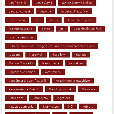
Jan Paweł II
Jan z Gamli
Janusz Korwin Mikke
Janusz Kowalik
Japonia
Jarosław Kaczyński
Jażdżewski
jazz
Jezus
Jezus historyczny
językoznawstwo
jidysz
jinx
Joachim Brudziński
Joanna Senyszyn
Jubileuszowy Akt Przyjęcia Jezusa Chrystusa za Króla i Pana
judaizm
Kaczyński
Kaja Bryx
Kanada
Kanion Colorado
Kanonizacja
kapitalizm
kapłaństwo kobiet
kara śmierci
kara śmierci a Jan Paweł II
kara śmierci a katechizm
kara śmierci a Kościół
Karol Fjałkowski
Katalonia
katechizm
katolicyzm
Kędziora
klauzula sumienia
klerykalizm
KO
kobiety