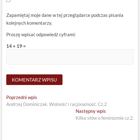
Zapamiętaj moje dane w tej przeglądarce podczas pisania
kolejnych komentarzy.
Proszę wpisać odpowiedź cyframi:
14 + 19 =
Nawigacja
Previous
Poprzedni wpis
post:
Andrzej Dominiczak. Wolność i racjonalność. Cz.2
wpisu
Next
Następny wpis
post:
Kilka słów o feminizmie cz.2.