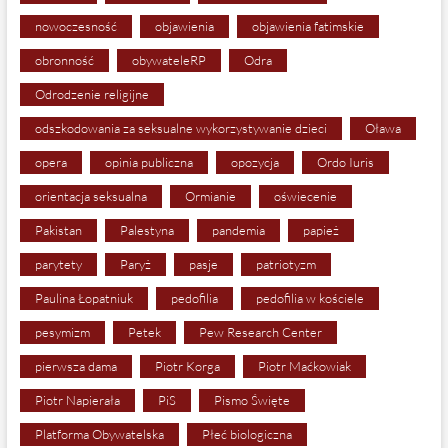
nowoczesność
objawienia
objawienia fatimskie
obronność
obywateleRP
Odra
Odrodzenie religijne
odszkodowania za seksualne wykorzystywanie dzieci
Oława
opera
opinia publiczna
opozycja
Ordo Iuris
orientacja seksualna
Ormianie
oświecenie
Pakistan
Palestyna
pandemia
papież
parytety
Paryż
pasje
patriotyzm
Paulina Łopatniuk
pedofilia
pedofilia w kościele
pesymizm
Petek
Pew Research Center
pierwsza dama
Piotr Korga
Piotr Maćkowiak
Piotr Napierała
PiS
Pismo Święte
Platforma Obywatelska
Płeć biologiczna