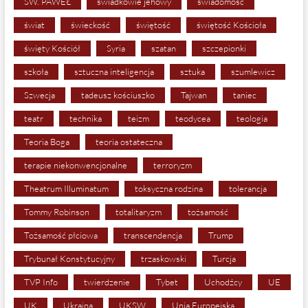
ŚW. PAWEŁ
świadkowie jehowy
świadomość
świat
świeckość
świętość
świętość Kościoła
święty Kościół
Syria
szatan
szczepionki
szkoła
sztuczna inteligencja
sztuka
szumlewicz
Szwecja
tadeusz kościuszko
Tajwan
taniec
teatr
technika
teizm
teodycea
teologia
Teoria Boga
teoria ostateczna
terapie niekonwencjonalne
terroryzm
Theatrum Illuminatum
toksyczna rodzina
tolerancja
Tommy Robinson
totalitaryzm
tożsamość
Tożsamość płciowa
transcendencja
Trump
Trybunał Konstytucyjny
trzaskowski
Turcja
TVP Info
twierdzenie
Tybet
Uchodźcy
UE
UK
Ukraina
UKSW
Unia Europejska