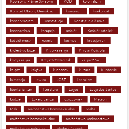
Kobiety w Piśmie Świętym
KOD
kolonializm
Komitet Obrony Demokracji
komunizm
konkordat
konserwatyzm
konstytucja
Konstytucja 3 maja
koronawirus
korupcja
kościół
Kościół katolicki
kościół mocy
kosmici
kosmos
kreacjonizm
królestwo boze
Krytyka religii
Kryzys Kościoła
kryzys religii
Krzysztof Marczak
ks. prof. Salij
ksiądz
książka
kuchanny
kultura
Kurdowie
laicyzacja
lewica
LGBT
liberalizm
libertarianizm
literatura
Logos
Łucja dos Santos
Ludzie
Łukasz Lamża
Łyszczyński
Macron
Mali
małożeństwa homoseksualne
Malta
małżeństwa homoseksualne
małżeństwo konkordatowe
małżeństwo kościelne
Mariusz Adamski