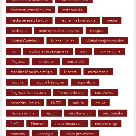
matematyczność świata
matematyka
matka teresa z kalkuty
mechanika kwantowa
media
medycyna
medycyna alternatywna
mesjasz
Michał Gadziński
Michał Heller
Michał Wojciechowicz
mit
mitologia chrześcijańska
mity
mity religijne
Mojżesz
monoteizm
moralność
moralność nauka a religia
Mozart
muzułmanie
muzyka
muzyka klasyczna
nacjonalizm
Nagroda Templetona
Naród wybrany
narodowcy
narodziny Jezusa
NATO
natura
nauka
nauka a religia
nazizm
neoliberalizm
neuronauka
NFM
Niemcy
niepełnosprawni
nietolerancja
nonsens
Norwegia
Nowe przymierze