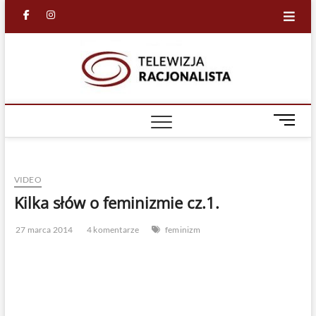
Skip
facebook
in
to
content
Racjona
RACJONALNA
TELEWIZJA
TV
M
e
n
u
VIDEO
B
u
Kilka słów o feminizmie cz.1.
t
t
27 marca 2014
4 komentarze
feminizm
o
n