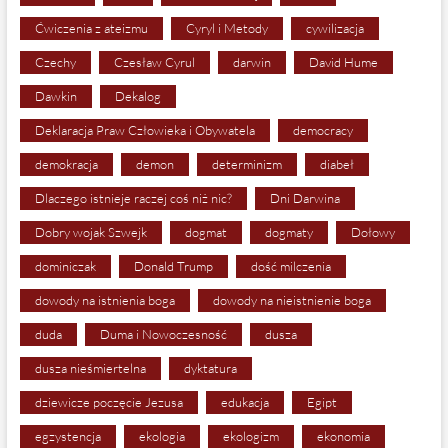
Ćwiczenia z ateizmu
Cyryl i Metody
cywilizacja
Czechy
Czesław Cyrul
darwin
David Hume
Dawkin
Dekalog
Deklaracja Praw Człowieka i Obywatela
democracy
demokracja
demon
determinizm
diabeł
Dlaczego istnieje raczej coś niż nic?
Dni Darwina
Dobry wojak Szwejk
dogmat
dogmaty
Dołowy
dominiczak
Donald Trump
dość milczenia
dowody na istnienia boga
dowody na nieistnienie boga
duda
Duma i Nowoczesność
dusza
dusza nieśmiertelna
dyktatura
dziewicze poczęcie Jezusa
edukacja
Egipt
egzystencja
ekologia
ekologizm
ekonomia