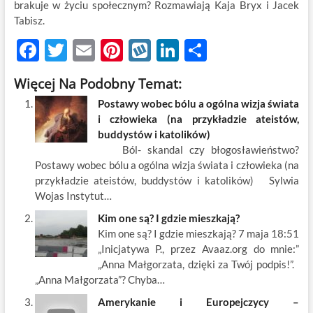
brakuje w życiu społecznym? Rozmawiają Kaja Bryx i Jacek
Tabisz.
F
T
E
Pi
W
Li
S
ac
w
m
nt
y
n
h
Więcej Na Podobny Temat:
e
itt
ail
er
k
k
ar
Postawy wobec bólu a ogólna wizja świata
b
er
es
o
e
e
i człowieka (na przykładzie ateistów,
o
t
p
dI
buddystów i katolików)
Ból- skandal czy błogosławieństwo?
o
n
Postawy wobec bólu a ogólna wizja świata i człowieka (na
k
przykładzie ateistów, buddystów i katolików) Sylwia
Wojas Instytut…
Kim one są? I gdzie mieszkają?
Kim one są? I gdzie mieszkają? 7 maja 18:51
„Inicjatywa P., przez Avaaz.org do mnie:”
„Anna Małgorzata, dzięki za Twój podpis!”.
„Anna Małgorzata”? Chyba…
Amerykanie i Europejczycy –