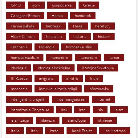
GMO
góry
gospodarka
Grecja
Grzegorz Roman
Hamas
hańderek
Hanna Bakuła
hebrajski
Hegel
heretycy
Hilary Clinton
hinduizm
historia
history
Hiszpania
Holandia
homoseksualiści
homoseksualizm
humanism
humanizm
humor
ideologia
ideologia kościelna
II Wojna Światowa
III Rzesza
imigranci
in vitro
Indie
Indonezja
indywidualizacja religii
informatyka
inteligentny projekt
Inter insigniores
internet
intronizacja Chrystusa
Irak
Iran
isis
islam
islamizacja
islamizm
islamofobia
istnienie
Italia
Italy
Izrael
Jacek Tabisz
Jan Hartman