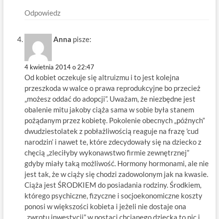
Odpowiedz
Anna
pisze:
4 kwietnia 2014 o 22:47
Od kobiet oczekuje się altruizmu i to jest kolejna
przeszkoda w walce o prawa reprodukcyjne bo przecież
„możesz oddać do adopcji”. Uważam, że niezbędne jest
obalenie mitu jakoby ciąża sama w sobie była stanem
pożądanym przez kobietę. Pokolenie obecnych „późnych”
dwudziestolatek z pobłażliwością reaguje na frazę 'cud
narodzin’ i nawet te, które zdecydowały się na dziecko z
chęcią „zleciłyby wykonawstwo firmie zewnętrznej”
gdyby miały taką możliwość. Hormony hormonami, ale nie
jest tak, że w ciąży się chodzi zadowolonym jak na kwasie.
Ciąża jest ŚRODKIEM do posiadania rodziny. Środkiem,
którego psychiczne, fizyczne i socjoekonomiczne koszty
ponosi w większości kobieta i jeżeli nie dostaje ona
„zwrotu inwestycji” w postaci chcianego dziecka to nic i