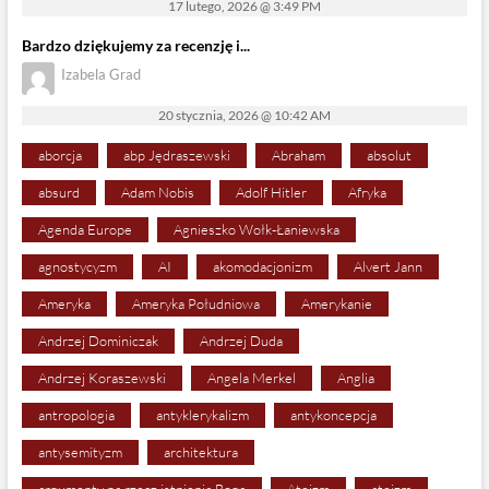
17 lutego, 2026 @ 3:49 PM
Bardzo dziękujemy za recenzję i...
Izabela Grad
20 stycznia, 2026 @ 10:42 AM
aborcja
abp Jędraszewski
Abraham
absolut
absurd
Adam Nobis
Adolf Hitler
Afryka
Agenda Europe
Agnieszko Wołk-Łaniewska
agnostycyzm
AI
akomodacjonizm
Alvert Jann
Ameryka
Ameryka Południowa
Amerykanie
Andrzej Dominiczak
Andrzej Duda
Andrzej Koraszewski
Angela Merkel
Anglia
antropologia
antyklerykalizm
antykoncepcja
antysemityzm
architektura