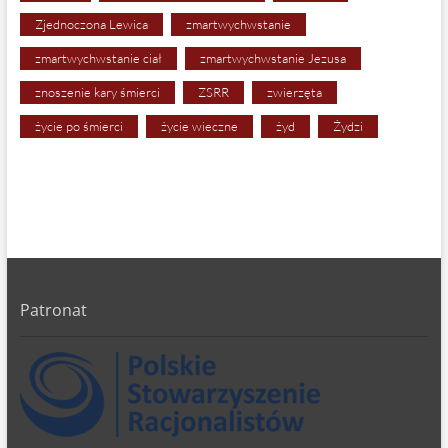
Zjednoczona Lewica
zmartwychwstanie
zmartwychwstanie ciał
zmartwychwstanie Jezusa
znoszenie kary śmierci
ZSRR
zwierzęta
życie po śmierci
życie wieczne
żyd
Żydzi
Patronat