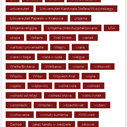
uniwersytet
Uniwersytet Kardynała Stefana Wyszyńskiego
Uniwersytet Papieski w Krakowie
urojenia
Urojenia religijne
Urojenia zinstytucjonalizowane
USA
utopia
Voltaire
Wall Street
waniek
wartości uniwersalne
Węgry
wiara
wiara w boga
wiara w cuda
wielgus
Wielka Brytania
Wielkanoc
wiosna
witkowski
Włochy
Włosi
Wojciech Kral
wojna
wojsko
wójtowicz
wolna wola
wolność
wolność od religii
wolność słowa
wolny rynek
woroniecki
Wrocław
wszechświat
wybory
wychowanie
wyrzuty sumienia
XVIII wiek
Zachód
zakaz handlu w niedziele
zdrowie