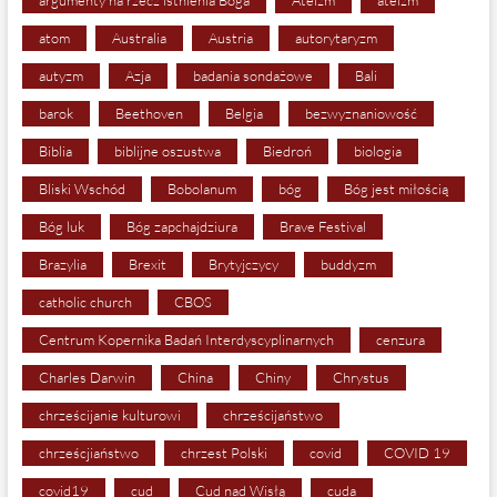
argumenty na rzecz istnienia Boga
Ateizm
ateizm
atom
Australia
Austria
autorytaryzm
autyzm
Azja
badania sondażowe
Bali
barok
Beethoven
Belgia
bezwyznaniowość
Biblia
biblijne oszustwa
Biedroń
biologia
Bliski Wschód
Bobolanum
bóg
Bóg jest miłością
Bóg luk
Bóg zapchajdziura
Brave Festival
Brazylia
Brexit
Brytyjczycy
buddyzm
catholic church
CBOS
Centrum Kopernika Badań Interdyscyplinarnych
cenzura
Charles Darwin
China
Chiny
Chrystus
chrześcijanie kulturowi
chrześcijaństwo
chrześcjiaństwo
chrzest Polski
covid
COVID 19
covid19
cud
Cud nad Wisłą
cuda