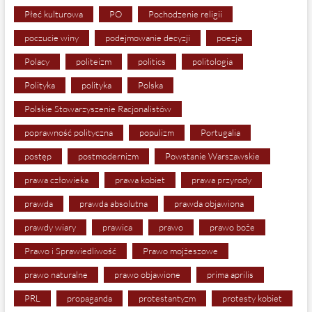
Płeć kulturowa
PO
Pochodzenie religii
poczucie winy
podejmowanie decyzji
poezja
Polacy
politeizm
politics
politologia
Polityka
polityka
Polska
Polskie Stowarzyszenie Racjonalistów
poprawność polityczna
populizm
Portugalia
postęp
postmodernizm
Powstanie Warszawskie
prawa człowieka
prawa kobiet
prawa przyrody
prawda
prawda absolutna
prawda objawiona
prawdy wiary
prawica
prawo
prawo boże
Prawo i Sprawiedliwość
Prawo mojżeszowe
prawo naturalne
prawo objawione
prima aprilis
PRL
propaganda
protestantyzm
protesty kobiet