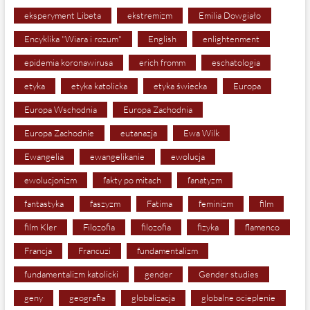
eksperyment Libeta
ekstremizm
Emilia Dowgiało
Encyklika "Wiara i rozum"
English
enlightenment
epidemia koronawirusa
erich fromm
eschatologia
etyka
etyka katolicka
etyka świecka
Europa
Europa Wschodnia
Europa Zachodnia
Europa Zachodnie
eutanazja
Ewa Wilk
Ewangelia
ewangelikanie
ewolucja
ewolucjonizm
fakty po mitach
fanatyzm
fantastyka
faszyzm
Fatima
feminizm
film
film Kler
Filozofia
filozofia
fizyka
flamenco
Francja
Francuzi
fundamentalizm
fundamentalizm katolicki
gender
Gender studies
geny
geografia
globalizacja
globalne ocieplenie