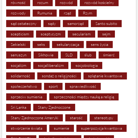
równość
rozum
rozwód
rozwód kościelny
rozwody
Rumunia
rząd
Rzym
sąd ostateczny
sądy
samorząd
Santo subito
scepticism
sceptycyzm
secularism
sejm
Sekielski
seks
sekularyzacja
sens życia
senyszyn
Sikhowie
SLD
ślub
śmierć
socjalizm
socjalliberalizm
socjobiologia
solidarność
sondaż o religijności
splątanie kwantowe
społeczeństwo
sport
sprawiedliwość
sprzeciw sumienia
sprzeczności między nauką a religią
Sri Lanka
Stany Zjednoczone
Stany Zjednoczone Ameryki
starość
stereotypy
stworzenie świata
sumienie
superpozycja kwantowa