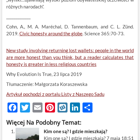
różnych narodach”.
_____________
Cohn, A., M. A. Maréchal, D. Tannenbaum, and C. L. Zünd.
2019.
Civic honesty around the globe
. Science 365:70-73.
New study involving returning lost wallets: people in the world
are more honest than you think, but a reader calculates that
honesty is greater in less religious countries
Why Evolution Is True, 23 lipca 2019
Tłumaczenie: Małgorzata Koraszewska
Artykuł pochodzi z portalu Listy z Naszego Sadu
F
T
E
Pi
W
Li
S
ac
w
m
nt
y
n
h
Więcej Na Podobny Temat:
e
itt
ail
er
k
k
ar
Kim one są? I gdzie mieszkają?
b
er
es
o
e
e
Kim one są? I gdzie mieszkają? 7 maja 18:51