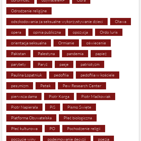
Odrodzenie religijne
odszkodowania za seksualne wykorzystywanie dzieci
Oława
opera
opinia publiczna
opozycja
Ordo Iuris
orientacja seksualna
Ormianie
oświecenie
Pakistan
Palestyna
pandemia
papież
parytety
Paryż
pasje
patriotyzm
Paulina Łopatniuk
pedofilia
pedofilia w kościele
pesymizm
Petek
Pew Research Center
pierwsza dama
Piotr Korga
Piotr Maćkowiak
Piotr Napierała
PiS
Pismo Święte
Platforma Obywatelska
Płeć biologiczna
Płeć kulturowa
PO
Pochodzenie religii
poczucie winy
podejmowanie decyzji
poezja