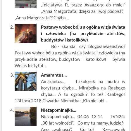
o
t
p
dI
„Inicjatywa P., przez Avaaz.org do mnie:”
„Anna Małgorzata, dzięki za Twój podpis!”.
o
n
„Anna Małgorzata”? Chyba…
k
Postawy wobec bólu a ogólna wizja świata
i człowieka (na przykładzie ateistów,
buddystów i katolików)
Ból- skandal czy błogosławieństwo?
Postawy wobec bólu a ogólna wizja świata i człowieka (na
przykładzie ateistów, buddystów i katolików) Sylwia
Wojas Instytut…
Amarantus…
Amarantus… Trikolorek na murku w
korytarzu chyba… Mirabelka na Raabego
chyba… A tu ogródki? To też Raabego?
13Lipca 2018 Chwatka Niematka: „Kto nie lubi…
Niezapominajka…
Niezapominajka… 04.06 13:14 TVN24:
„30 lat wolności”. Co my tu mamy, ludzie?
Ano, „wolności”. Co to? Rzeczownik