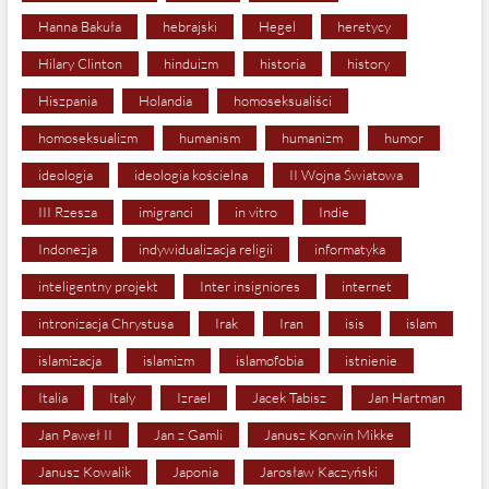
Hanna Bakuła
hebrajski
Hegel
heretycy
Hilary Clinton
hinduizm
historia
history
Hiszpania
Holandia
homoseksualiści
homoseksualizm
humanism
humanizm
humor
ideologia
ideologia kościelna
II Wojna Światowa
III Rzesza
imigranci
in vitro
Indie
Indonezja
indywidualizacja religii
informatyka
inteligentny projekt
Inter insigniores
internet
intronizacja Chrystusa
Irak
Iran
isis
islam
islamizacja
islamizm
islamofobia
istnienie
Italia
Italy
Izrael
Jacek Tabisz
Jan Hartman
Jan Paweł II
Jan z Gamli
Janusz Korwin Mikke
Janusz Kowalik
Japonia
Jarosław Kaczyński