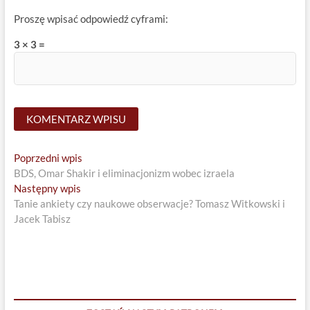
Proszę wpisać odpowiedź cyframi:
3 × 3 =
Nawigacja
Previous
Poprzedni wpis
post:
BDS, Omar Shakir i eliminacjonizm wobec izraela
wpisu
Next
Następny wpis
post:
Tanie ankiety czy naukowe obserwacje? Tomasz Witkowski i
Jacek Tabisz