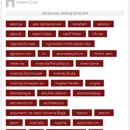
Izabela Grad
20 stycznia, 2026 @ 10:42 AM
aborcja
abp Jędraszewski
Abraham
absolut
absurd
Adam Nobis
Adolf Hitler
Afryka
Agenda Europe
Agnieszko Wołk-Łaniewska
agnostycyzm
AI
akomodacjonizm
Alvert Jann
Ameryka
Ameryka Południowa
Amerykanie
Andrzej Dominiczak
Andrzej Duda
Andrzej Koraszewski
Angela Merkel
Anglia
antropologia
antyklerykalizm
antykoncepcja
antysemityzm
architektura
argumenty na rzecz istnienia Boga
Ateizm
ateizm
atom
Australia
Austria
autorytaryzm