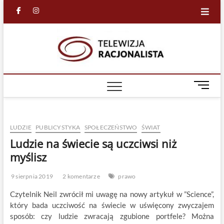
Skip
facebook
in
to
content
Racjona
RACJONALNA
TELEWIZJA
TV
M
e
n
u
LUDZIE
PUBLICYSTYKA
SPOŁECZEŃSTWO
ŚWIAT
B
u
Ludzie na świecie są uczciwsi niż
t
myślisz
t
o
9 sierpnia 2019
2 komentarze
prawo
n
Czytelnik Neil zwrócił mi uwagę na nowy artykuł w ”Science”,
który bada uczciwość na świecie w uświęcony zwyczajem
sposób: czy ludzie zwracają zgubione portfele? Można