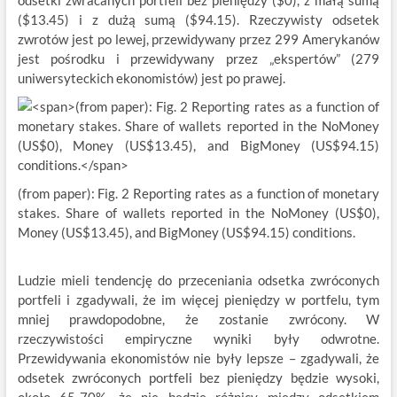
odsetki zwracanych portfeli bez pieniędzy ($0), z małą sumą
($13.45) i z dużą sumą ($94.15). Rzeczywisty odsetek
zwrotów jest po lewej, przewidywany przez 299 Amerykanów
jest pośrodku i przewidywany przez „ekspertów” (279
uniwersyteckich ekonomistów) jest po prawej.
(from paper): Fig. 2 Reporting rates as a function of monetary
stakes. Share of wallets reported in the NoMoney (US$0),
Money (US$13.45), and BigMoney (US$94.15) conditions.
Ludzie mieli tendencję do przeceniania odsetka zwróconych
portfeli i zgadywali, że im więcej pieniędzy w portfelu, tym
mniej prawdopodobne, że zostanie zwrócony. W
rzeczywistości empiryczne wyniki były odwrotne.
Przewidywania ekonomistów nie były lepsze – zgadywali, że
odsetek zwróconych portfeli bez pieniędzy będzie wysoki,