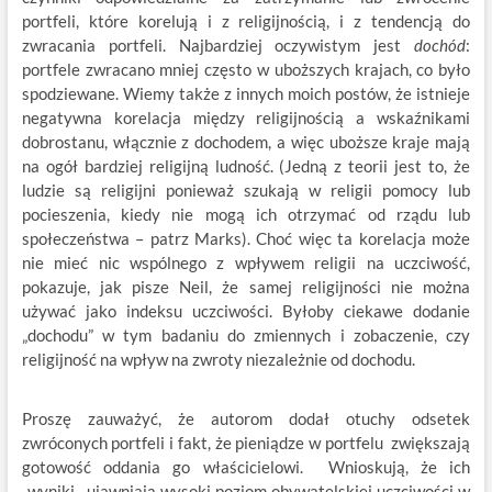
portfeli, które korelują i z religijnością, i z tendencją do
zwracania portfeli. Najbardziej oczywistym jest
dochód
:
portfele zwracano mniej często w uboższych krajach, co było
spodziewane. Wiemy także z innych moich postów, że istnieje
negatywna korelacja między religijnością a wskaźnikami
dobrostanu, włącznie z dochodem, a więc uboższe kraje mają
na ogół bardziej religijną ludność. (Jedną z teorii jest to, że
ludzie są religijni ponieważ szukają w religii pomocy lub
pocieszenia, kiedy nie mogą ich otrzymać od rządu lub
społeczeństwa – patrz Marks). Choć więc ta korelacja może
nie mieć nic wspólnego z wpływem religii na uczciwość,
pokazuje, jak pisze Neil, że samej religijności nie można
używać jako indeksu uczciwości. Byłoby ciekawe dodanie
„dochodu” w tym badaniu do zmiennych i zobaczenie, czy
religijność na wpływ na zwroty niezależnie od dochodu.
Proszę zauważyć, że autorom dodał otuchy odsetek
zwróconych portfeli i fakt, że pieniądze w portfelu zwiększają
gotowość oddania go właścicielowi. Wnioskują, że ich
„wyniki…ujawniają wysoki poziom obywatelskiej uczciwości w