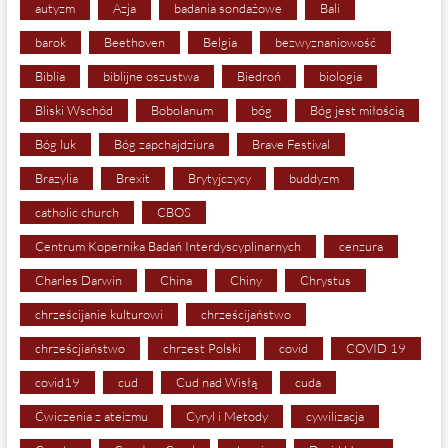
autyzm
Azja
badania sondażowe
Bali
barok
Beethoven
Belgia
bezwyznaniowość
Biblia
biblijne oszustwa
Biedroń
biologia
Bliski Wschód
Bobolanum
bóg
Bóg jest miłością
Bóg luk
Bóg zapchajdziura
Brave Festival
Brazylia
Brexit
Brytyjczycy
buddyzm
catholic church
CBOS
Centrum Kopernika Badań Interdyscyplinarnych
cenzura
Charles Darwin
China
Chiny
Chrystus
chrześcijanie kulturowi
chrześcijaństwo
chrześcjiaństwo
chrzest Polski
covid
COVID 19
covid19
cud
Cud nad Wisłą
cuda
Ćwiczenia z ateizmu
Cyryl i Metody
cywilizacja