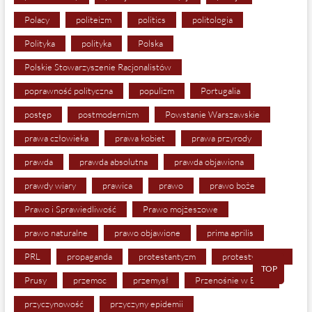
Polacy
politeizm
politics
politologia
Polityka
polityka
Polska
Polskie Stowarzyszenie Racjonalistów
poprawność polityczna
populizm
Portugalia
postęp
postmodernizm
Powstanie Warszawskie
prawa człowieka
prawa kobiet
prawa przyrody
prawda
prawda absolutna
prawda objawiona
prawdy wiary
prawica
prawo
prawo boże
Prawo i Sprawiedliwość
Prawo mojżeszowe
prawo naturalne
prawo objawione
prima aprilis
PRL
propaganda
protestantyzm
protesty kobiet
TOP
Prusy
przemoc
przemysł
Przenośnie w Biblii
przyczynowość
przyczyny epidemii