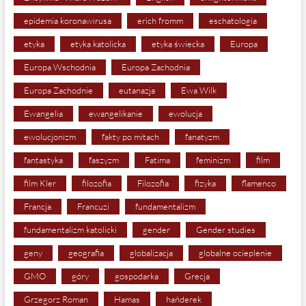
epidemia koronawirusa
erich fromm
eschatologia
etyka
etyka katolicka
etyka świecka
Europa
Europa Wschodnia
Europa Zachodnia
Europa Zachodnie
eutanazja
Ewa Wilk
Ewangelia
ewangelikanie
ewolucja
ewolucjonizm
fakty po mitach
fanatyzm
fantastyka
faszyzm
Fatima
feminizm
film
film Kler
filozofia
Filozofia
fizyka
flamenco
Francja
Francuzi
fundamentalizm
fundamentalizm katolicki
gender
Gender studies
geny
geografia
globalizacja
globalne ocieplenie
GMO
góry
gospodarka
Grecja
Grzegorz Roman
Hamas
hańderek