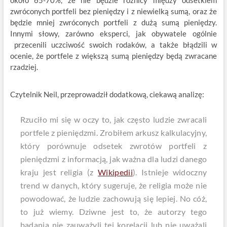
około 65-70%, że nie będzie różnicy między odsetkiem
zwróconych portfeli bez pieniędzy i z niewielką sumą, oraz że
będzie mniej zwróconych portfeli z dużą sumą pieniędzy.
Innymi słowy, zarówno eksperci, jak obywatele ogólnie
przecenili uczciwość swoich rodaków, a także błądzili w
ocenie, że portfele z większą sumą pieniędzy będą zwracane
rzadziej.
Czytelnik Neil, przeprowadził dodatkową, ciekawą analizę:
Rzuciło mi się w oczy to, jak często ludzie zwracali
portfele z pieniędzmi. Zrobiłem arkusz kalkulacyjny,
który porównuje odsetek zwrotów portfeli z
pieniędzmi z informacją, jak ważna dla ludzi danego
kraju jest religia (z
Wikipedii
). Istnieje widoczny
trend w danych, który sugeruje, że religia może nie
powodować, że ludzie zachowują się lepiej. No cóż,
to już wiemy. Dziwne jest to, że autorzy tego
badania nie zauważyli tej korelacji lub nie uważali