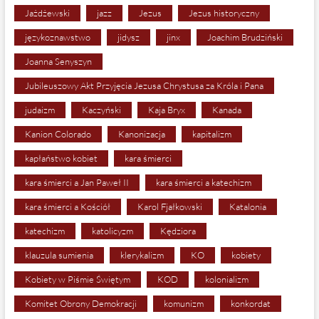
Jażdżewski
jazz
Jezus
Jezus historyczny
językoznawstwo
jidysz
jinx
Joachim Brudziński
Joanna Senyszyn
Jubileuszowy Akt Przyjęcia Jezusa Chrystusa za Króla i Pana
judaizm
Kaczyński
Kaja Bryx
Kanada
Kanion Colorado
Kanonizacja
kapitalizm
kapłaństwo kobiet
kara śmierci
kara śmierci a Jan Paweł II
kara śmierci a katechizm
kara śmierci a Kościół
Karol Fjałkowski
Katalonia
katechizm
katolicyzm
Kędziora
klauzula sumienia
klerykalizm
KO
kobiety
Kobiety w Piśmie Świętym
KOD
kolonializm
Komitet Obrony Demokracji
komunizm
konkordat