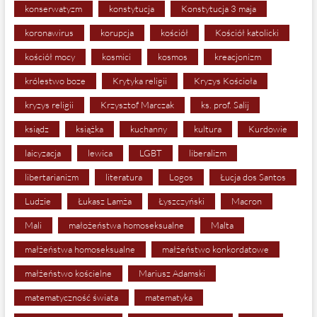
konserwatyzm
konstytucja
Konstytucja 3 maja
koronawirus
korupcja
kościół
Kościół katolicki
kościół mocy
kosmici
kosmos
kreacjonizm
królestwo boze
Krytyka religii
Kryzys Kościoła
kryzys religii
Krzysztof Marczak
ks. prof. Salij
ksiądz
książka
kuchanny
kultura
Kurdowie
laicyzacja
lewica
LGBT
liberalizm
libertarianizm
literatura
Logos
Łucja dos Santos
Ludzie
Łukasz Lamża
Łyszczyński
Macron
Mali
małożeństwa homoseksualne
Malta
małżeństwa homoseksualne
małżeństwo konkordatowe
małżeństwo kościelne
Mariusz Adamski
matematyczność świata
matematyka