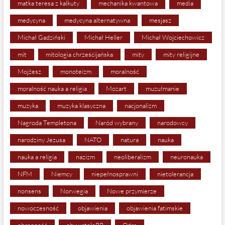
matka teresa z kalkuty
mechanika kwantowa
media
medycyna
medycyna alternatywna
mesjasz
Michał Gadziński
Michał Heller
Michał Wojciechowicz
mit
mitologia chrześcijańska
mity
mity religijne
Mojżesz
monoteizm
moralność
moralność nauka a religia
Mozart
muzułmanie
muzyka
muzyka klasyczna
nacjonalizm
Nagroda Templetona
Naród wybrany
narodowcy
narodziny Jezusa
NATO
natura
nauka
nauka a religia
nazizm
neoliberalizm
neuronauka
NFM
Niemcy
niepełnosprawni
nietolerancja
nonsens
Norwegia
Nowe przymierze
nowoczesność
objawienia
objawienia fatimskie
obronność
obywateleRP
Odra