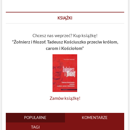
KSIĄŻKI
Chcesz nas weprzeć? Kup książkę!
"Żołnierz i filozof. Tadeusz Kościuszko przeciw królom,
carom i Kościołom”
Zamów książkę!
POPULARNE
KOMENTARZE
TAGI