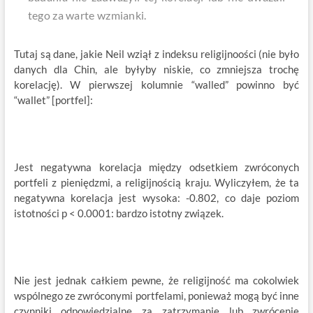
tego za warte wzmianki.
Tutaj są dane, jakie Neil wziął z indeksu religijnoości (nie było
danych dla Chin, ale byłyby niskie, co zmniejsza trochę
korelację). W pierwszej kolumnie “walled” powinno być
“wallet” [portfel]:
Jest negatywna korelacja między odsetkiem zwróconych
portfeli z pieniędzmi, a religijnością kraju. Wyliczyłem, że ta
negatywna korelacja jest wysoka: -0.802, co daje poziom
istotności p < 0.0001: bardzo istotny związek.
Nie jest jednak całkiem pewne, że religijność ma cokolwiek
wspólnego ze zwróconymi portfelami, ponieważ mogą być inne
czynniki odpowiedzialne za zatrzymanie lub zwrócenie