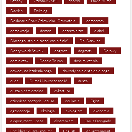
Czechy
Czesław Cyrul
darwin
David Hume
Dawkin
Dekalog
Deklaracja Praw Człowieka i Obywatela
democracy
demokracja
demon
determinizm
diabeł
Dlaczego istnieje raczej coś niż nic?
Dni Darwina
Dobry wojak Szwejk
dogmat
dogmaty
Dołowy
dominiczak
Donald Trump
dość milczenia
dowody na istnienia boga
dowody na nieistnienie boga
duda
Duma i Nowoczesność
dusza
dusza nieśmiertelna
dyktatura
dziewicze poczęcie Jezusa
edukacja
Egipt
egzystencja
ekologia
ekologizm
ekonomia
eksperyment Libeta
ekstremizm
Emilia Dowgiało
Encyklika "Wiara i rozum"
English
enlightenment