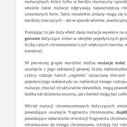
mutacyjnych, które tylko w bardzo nieznaczny sposób
właśnie takie mutacje odgrywają najważniejszą ro
zmienionych form. Takie niewielkie zmiany mogą się 
bardziej znaczących – ale w sposób właśnie „ewolucyjny
Pomijając to jak duży efekt dana mutacja wywiera na o
genowe
dotyczące zmian w obrębie pojedynczych ge
liczby całych chromosomów (czyli większych tworów, w
komórce).
W pierwszej grupie wyróżnić można
mutacje indel
,
usunięcie z jego sekwencji pewnej liczby nukleotyd
cztery rodzaje takich „cegiełek” oznaczane literami
pojedynczego nukleotydu na nukleotyd innego rodzaju 
mutacje, chociaż strukturalnie niewielkie, mogą powo
białka lub działania enzymu, jak również mogą być całk
Wśród mutacji chromosomowych dotyczących zmia
powodujące usunięcie fragmentu chromosomu,
dupli
powodujące odwrócenie orientacji fragmentu chromo
chromosomu do innego chromosomu. Istnieją też róż