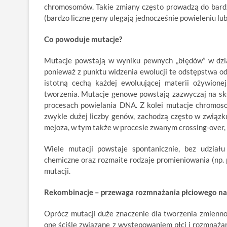
chromosomów. Takie zmiany często prowadzą do bardz
(bardzo liczne geny ulegają jednocześnie powieleniu lub
Co powoduje mutacje?
Mutacje powstają w wyniku pewnych „błędów” w dzia
ponieważ z punktu widzenia ewolucji te odstępstwa o
istotną cechą każdej ewoluującej materii ożywione
tworzenia. Mutacje genowe powstają zazwyczaj na s
procesach powielania DNA. Z kolei mutacje chromos
zwykle dużej liczby genów, zachodzą często w związku
mejoza, w tym także w procesie zwanym crossing-over,
Wiele mutacji powstaje spontanicznie, bez udzia
chemiczne oraz rozmaite rodzaje promieniowania (np.
mutacji.
Rekombinacje – przewaga rozmnażania płciowego na
Oprócz mutacji duże znaczenie dla tworzenia zmienno
one ściśle związane z występowaniem płci i rozmnaża