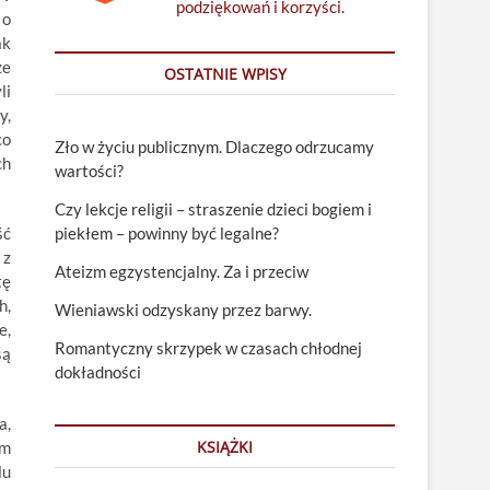
podziękowań i korzyści.
 o
ak
ze
OSTATNIE WPISY
li
y,
co
Zło w życiu publicznym. Dlaczego odrzucamy
ch
wartości?
Czy lekcje religii – straszenie dzieci bogiem i
ść
piekłem – powinny być legalne?
 z
Ateizm egzystencjalny. Za i przeciw
tę
h,
Wieniawski odzyskany przez barwy.
e,
Romantyczny skrzypek w czasach chłodnej
są
dokładności
a,
KSIĄŻKI
ym
lu