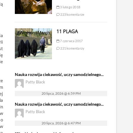
ią
3 lutego 2018
223 komentarze
11 PLAGA
ia
7 czerwca 2017
li
st
221 komentarzy
ię
ie
Nauka rozwija ciekawość, uczy samodzielnego...
że
Patty Black
ym
ej
20 lipca, 2026 @ 6:59 PM
da
Nauka rozwija ciekawość, uczy samodzielnego...
in
Patty Black
 w
 o
20 lipca, 2026 @ 6:47 PM
ów
ce