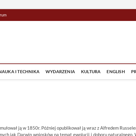
rum
lista TV
IZJA
NAUKA I TECHNIKA
WYDARZENIA
KULTURA
ENGLISH
P
rmułował ją w 1850r. Później opublikował ją wraz z Alfredem Russel
nych jak Darwin wniosków na temat ewolucji i doboru naturalnego.