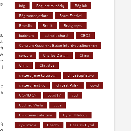
es
bóg
Bóg jest miłością
Bóg luk
Bóg zapchajdziura
Brave Festival
Brazylia
Brexit
Brytyjczycy
u,
buddyzm
catholic church
CBOS
st
Centrum Kopernika Badań Interdyscyplinarnych
ch
 w
cenzura
Charles Darwin
China
ce
Chiny
Chrystus
 i
chrześcijanie kulturowi
chrześcijaństwo
chrześcjiaństwo
chrzest Polski
covid
je
ia
COVID 19
covid19
cud
Cud nad Wisłą
cuda
Ćwiczenia z ateizmu
Cyryl i Metody
Są
cywilizacja
Czechy
Czesław Cyrul
ów