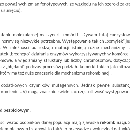
o poważnych zmian fenotypowych, ze względu na ich szeroki zakr
 usunięciu).
łaniu molekularnej maszynerii komórki. Używam tutaj cudzysłow
d normy są niezwykle potrzebne. Występowanie takich „pomyłek” je
j. W zależności od rodzaju mutacji istnieją różne mechanizmy i
kutek „błędnego” działania enzymów wykorzystywanych w komórce
omowe, a więc zmiany struktury lub liczby chromosomów, dotyczą
 z „błędami” podczas procesów podziału komórki takich jak mitoza
 który ma też duże znaczenie dla mechanizmu rekombinacji.
łu dodatkowych czynników mutagennych. Jednak pewne substanc
 promienie UV) mogą znacznie zwiększać częstotliwość występowan
d bezpłciowym.
ści wśród osobników danej populacji mają zjawiska
rekombinacji
. 
niem płciowym i stanowi to także o przewadze ewolucyjnej gatunk