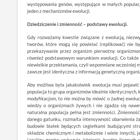
występowania genów, występujące w małych populacj
jeden z mechanizmów ewolucji.
Dziedziczenie i zmienność – podstawy ewolucji.
Gdy rozważamy kwestie związane z ewolucją, niezwykle
tworów, które mogą się powielać (replikować) nie 
przekazywanie przez organizm pierwotny organizmo
również podstawowym warunkiem ewolucji. Co także ist
niewielkie przekłamania, czyli wspomniane wcześniej 
zawsze jest identyczna z informacją genetyczną organ
Aby możliwa była jakakolwiek ewolucja musi pojawić
populacja to grupa organizmów idealnie identycznych, 
modyfikacjom, to nie można by mówić o żadnej ewolucj
wiedzy o organizmach żywych i nie zgadza się nawe
naturalna populacja pełna jest zmienności. Zmienność
danego gatunku, rozmaita intensywność ubarwienia ża
budowie białek będących cegiełkami budującymi stru
składzie chemicznym i metabolizmie i wiele innych),
(analizy genów wykazują istnienie bardzo licznych