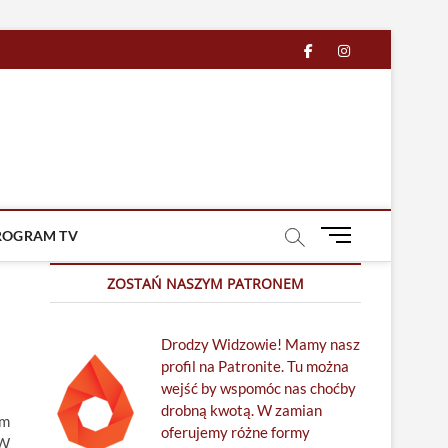
facebook
in
M
ROGRAM TV
e
n
ZOSTAŃ NASZYM PATRONEM
u
B
Drodzy Widzowie! Mamy nasz
u
profil na Patronite. Tu można
t
wejść by wspomóc nas choćby
t
drobną kwotą. W zamian
o
em
oferujemy różne formy
n
 W