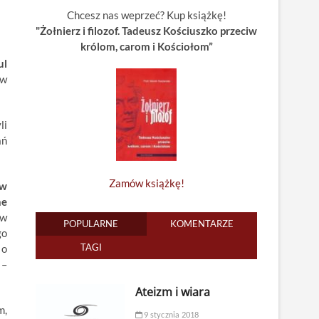
Chcesz nas weprzeć? Kup książkę!
"Żołnierz i filozof. Tadeusz Kościuszko przeciw
królom, carom i Kościołom”
ul
ów
li
ań
Zamów książkę!
ów
ne
 w
POPULARNE
KOMENTARZE
go
TAGI
 o
 –
Ateizm i wiara
m,
9 stycznia 2018