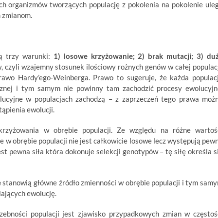
ch organizmów tworzących populację z pokolenia na pokolenie ule
m zmianom.
są trzy warunki:
1) losowe krzyżowanie; 2) brak mutacji; 3) du
, czyli wzajemny stosunek ilościowy rożnych genów w całej populacj
 prawo Hardy’ego-Weinberga. Prawo to sugeruje, że każda populac
znej i tym samym nie powinny tam zachodzić procesy ewolucyjn
lucyjne w populacjach zachodzą – z zaprzeczeń tego prawa moż
ąpienia ewolucji.
rzyżowania w obrębie populacji. Ze względu na różne wartoś
w obrębie populacji nie jest całkowicie losowe lecz występują pew
t pewna siła która dokonuje selekcji genotypów – tę siłę określa s
e
stanowią główne źródło zmienności w obrębie populacji i tym sam
ających ewolucję.
zebności populacji jest zjawisko przypadkowych zmian w częstoś