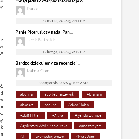
"Skąd jednak czerpać informacje o...
ny
Darios
27 marca, 2026 @ 2:41 PM
Panie Piotruś, czy nadal Pan...
re
Jacek Bartosiak
ów
17 lutego, 2026 @ 3:49 PM
ów
Bardzo dziękujemy za recenzję i...
Izabela Grad
20 stycznia, 2026 @ 10:42 AM
ć,
ad
aborcja
abp Jędraszewski
Abraham
ym
absolut
absurd
Adam Nobis
em
y.
Adolf Hitler
Afryka
Agenda Europe
ny
Agnieszko Wołk-Łaniewska
agnostycyzm
ak
an
AI
akomodacjonizm
Alvert Jann