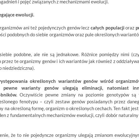
gadnień i pojęć związanych z mechanizmami ewolucji.
gające ewolucji.
organizmów ani też pojedynczych genów lecz
całych populacji
oraz
p
ości podobnych do siebie organizmów oraz pule określonych wariant
siebie podobne, ale nie są jednakowe. Różnice pomiędzy nimi (czy
 przez te organizmy genów i ich wariantów jak również z oddziaływ
 niedziedziczna).
i występowania określonych wariantów genów wśród organizm
 pewne warianty genów ulegają eliminacji, natomiast in
obników.
Oczywiście pewne zmiany na poziomie genotypów są
eślonego fenotypu – czyli zestaw genów posiadanych przez dane
y na określoną formę, organizm o określonych cechach. Ten fakt jest
jeden z fundamentalnych mechanizmów ewolucji, czyli dobór naturalny
zenie, że to nie pojedyncze organizmy ulegają zmianom ewolucyjny