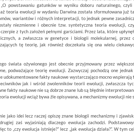
: „O powstawaniu gatunków w wyniku doboru naturalnego, czyli
iaż teoria ewolucji w wydaniu Darwina została sformułowana już t
amów, wariantów i różnych interpretacji, to jednak pewne zasadnic
tały niezmienne i obecnie tzw. syntetyczna teoria ewolucji, czy
czerpie z tych założeń pełnymi garściami. Przez lata, które upłynęł
cznych, a zwłaszcza w genetyce i biologii molekularnej, przez 
jących tę teorię, jak również doczekała się ona wielu ciekawy
ałego świata ożywionego jest obecnie przyjmowany przez większo
wne, podważające teorię ewolucji. Zazwyczaj pochodzą one jednak
rze udokumentowane fakty naukowe wystarczająco mocno wspierają 
eciwników jak i wśród zwolenników teorii ewolucji, zwłaszcza tyc
ewne fakty naukowe nie są dobrze znane lub są błędnie interpretowan
eoria ewolucji wciąż bywa źle opisywana, a mechanizmy ewolucji nie 
ie jako idei lecz raczej opiszę znane biologii mechanizmy i zjawisk
z drugiej zaś wyjaśniają dlaczego ewolucja zachodzi. Podstawow
c to „czy ewolucja istnieje?” lecz „jak ewolucja działa?”. W tym ce