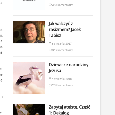
ga
358 komentarzy
Jak walczyć z
rasizmem? Jacek
ża
Tabisz
i,
ja
6 stycznia 2017
e.
319 komentarzy
na
Dziewicze narodziny
ci
Jezusa
ne
4 stycznia 2018
ię
235 komentarzy
ym
Zapytaj ateistę. Część
1: Dekalog
ci