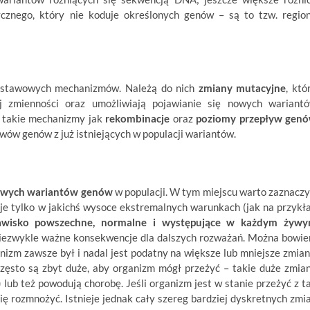
cznego, który nie koduje określonych genów – są to tzw. regio
odstawowych mechanizmów. Należą do nich
zmiany mutacyjne
, któ
j zmienności oraz umożliwiają pojawianie się nowych wariant
i takie mechanizmy jak
rekombinacje
oraz
poziomy przepływ gen
wów genów z już istniejących w populacji wariantów.
wych wariantów genów
w populacji. W tym miejscu warto zaznaczy
je tylko w jakichś wysoce ekstremalnych warunkach (jak na przykł
awisko powszechne, normalne i występujące w każdym żyw
 niezwykle ważne konsekwencje dla dalszych rozważań. Można bowi
zm zawsze był i nadal jest podatny na większe lub mniejsze zmian
często są zbyt duże, aby organizm mógł przeżyć – takie duże zmia
 lub też powodują chorobę. Jeśli organizm jest w stanie przeżyć z t
się rozmnożyć. Istnieje jednak cały szereg bardziej dyskretnych zmi