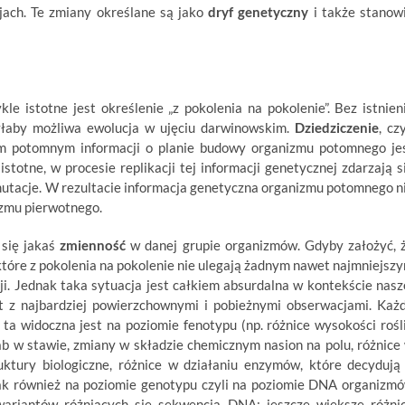
ach. Te zmiany określane są jako
dryf genetyczny
i także stanow
 istotne jest określenie „z pokolenia na pokolenie”. Bez istnien
byłaby możliwa ewolucja w ujęciu darwinowskim.
Dziedziczenie
, czy
m potomnym informacji o planie budowy organizmu potomnego je
otne, w procesie replikacji tej informacji genetycznej zdarzają s
mutacje. W rezultacie informacja genetyczna organizmu potomnego n
izmu pierwotnego.
 się jakaś
zmienność
w danej grupie organizmów. Gdyby założyć, 
które z pokolenia na pokolenie nie ulegają żadnym nawet najmniejsz
i. Jednak taka sytuacja jest całkiem absurdalna w kontekście nasz
t z najbardziej powierzchownymi i pobieżnymi obserwacjami. Każ
 ta widoczna jest na poziomie fenotypu (np. różnice wysokości rośl
b w stawie, zmiany w składzie chemicznym nasion na polu, różnice
ktury biologiczne, różnice w działaniu enzymów, które decydują
 jak również na poziomie genotypu czyli na poziomie DNA organizm
 wariantów różniących się sekwencją DNA; jeszcze większe różni