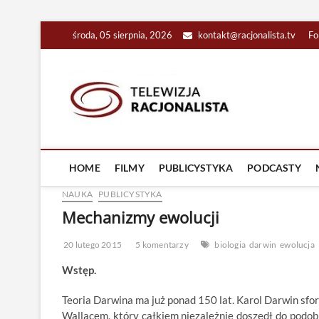
Skip
środa, 05 sierpnia, 2026
kontakt@racjonalista.tv
Fo
to
content
Racjona
RACJONALNA TELEW
HOME
FILMY
PUBLICYSTYKA
PODCASTY
NAUKA
PUBLICYSTYKA
Mechanizmy ewolucji
20 lutego 2015
5 komentarzy
biologia
darwin
ewolucja
Wstęp.
Teoria Darwina ma już ponad 150 lat. Karol Darwin sfo
Wallacem, który całkiem niezależnie doszedł do podob