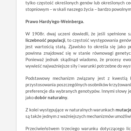
tylko częstość określonych genów lub określonych ce
stopniowym – w skali naszego życia – bardzo powolny
Prawo Hardy’ego-Weinberga.
W 1908r. dwaj uczeni dowiedli, że jeśli spełnione 
liczebność populacji
, to częstość występowania genów
jest wartością stałą. Zjawisko to określa się jako
powinna znajdować się w stanie równowagi genetyc
Ponieważ jednak skądinąd wiadomo, że procesy ewo
wywieść najważniejsze siły i warunki potrzebne do wyst
Podstawowy mechanizm związany jest z kwestią k
przystosowania poszczególnych osobników krzyżowanie 
preferencje dla wybranych genotypów. Innymi słowy jes
jako
dobór naturalny
.
Z kolei występujące w naturalnych warunkach
mutacj
są także jednym z ważniejszych mechanizmów umożliwi
Przeciwieństwem trzeciego warunku dotyczącego lic