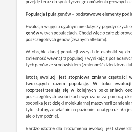
przejdę teraz do syntetycznego omówienia głównych za
Populacja i pula genów – podstawowe elementy podle
Ewolucja w ujęciu ogólnym nie dotyczy pojedynczych 
genów
w tych populacjach. Chodzi więc o całe zbiorow
poszczególnych genów (zwanych allelami).
W obrębie danej populacji wszystkie osobniki są do 
zmienność wewnątrz populacji) wynikają z posiadanych
tych genów ze środowiskiem (zmienność dziedziczna lub
Istotą ewolucji jest stopniowa zmiana częstośc
tworzących razem populację. W toku ewolucji
rozprzestrzeniają się w kolejnych pokoleniach os
poszczególnych osobnikach wyrażane za pomocą okr
osobnika jest dzięki molekularnej maszynerii zamienian
tyle istotny, że właśnie na poziomie fenotypu działa 
ale o tym później.
Bardzo istotne dla zrozumienia ewolucji jest stwierd