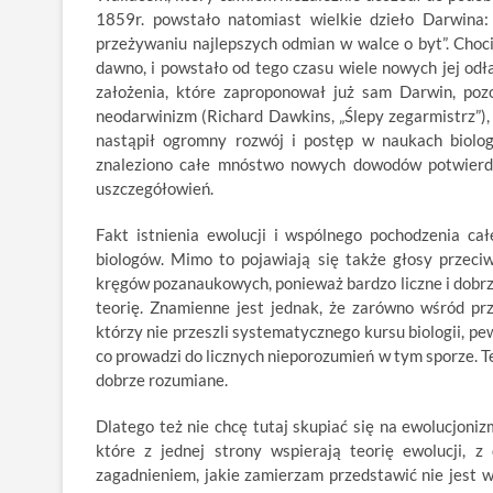
1859r. powstało natomiast wielkie dzieło Darwina
przeżywaniu najlepszych odmian w walce o byt”. Choc
dawno, i powstało od tego czasu wiele nowych jej odł
założenia, które zaproponował już sam Darwin, pozos
neodarwinizm (Richard Dawkins, „Ślepy zegarmistrz”), 
nastąpił ogromny rozwój i postęp w naukach biologi
znaleziono całe mnóstwo nowych dowodów potwierdza
uszczegółowień.
Fakt istnienia ewolucji i wspólnego pochodzenia c
biologów. Mimo to pojawiają się także głosy przeci
kręgów pozanaukowych, ponieważ bardzo liczne i dob
teorię. Znamienne jest jednak, że zarówno wśród prz
którzy nie przeszli systematycznego kursu biologii, p
co prowadzi do licznych nieporozumień w tym sporze. T
dobrze rozumiane.
Dlatego też nie chcę tutaj skupiać się na ewolucjonizm
które z jednej strony wspierają teorię ewolucji, 
zagadnieniem, jakie zamierzam przedstawić nie jest wię