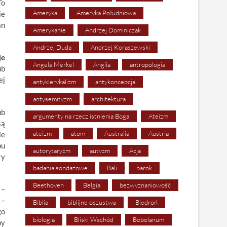
To
Ameryka
Ameryka Południowa
ie
an
Amerykanie
Andrzej Dominiczak
Andrzej Duda
Andrzej Koraszewski
je
Angela Merkel
Anglia
antropologia
ub
ej
antyklerykalizm
antykoncepcja
antysemityzm
architektura
ub
argumenty na rzecz istnienia Boga
Ateizm
są
ateizm
atom
Australia
Austria
ie
pu
autorytaryzm
autyzm
Azja
ry
badania sondażowe
Bali
barok
Beethoven
Belgia
bezwyznaniowość
–
–
Biblia
biblijne oszustwa
Biedroń
go
biologia
Bliski Wschód
Bobolanum
by