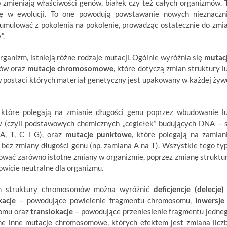
 zmieniają właściwości genów, białek czy też całych organizmów. 
lę w ewolucji. To one powodują powstawanie nowych nieznaczn
kumulować z pokolenia na pokolenie, prowadząc ostatecznie do zmi
”.
rganizm, istnieją różne rodzaje mutacji. Ogólnie wyróżnia się
mutac
nów oraz
mutacje chromosomowe
, które dotyczą zmian struktury l
 postaci których materiał genetyczny jest upakowany w każdej żyw
 które polegają na zmianie długości genu poprzez wbudowanie l
ów (czyli podstawowych chemicznych „cegiełek” budujących DNA – 
 A, T, C i G), oraz
mutacje punktowe
, które polegają na zamian
bez zmiany długości genu (np. zamiana A na T). Wszystkie tego ty
dować zarówno istotne zmiany w organizmie, poprzez zmianę struktu
owicie neutralne dla organizmu.
n struktury chromosomów można wyróżnić
deficjencje (delecje)
kacje
– powodujące powielenie fragmentu chromosomu,
inwersje
somu oraz
translokacje
– powodujące przeniesienie fragmentu jedne
ne inne mutacje chromosomowe, których efektem jest zmiana licz