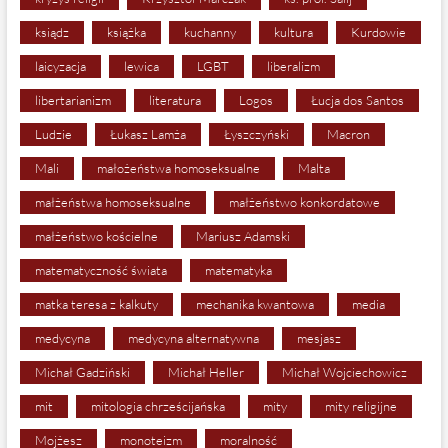
ksiądz
książka
kuchanny
kultura
Kurdowie
laicyzacja
lewica
LGBT
liberalizm
libertarianizm
literatura
Logos
Łucja dos Santos
Ludzie
Łukasz Lamża
Łyszczyński
Macron
Mali
małożeństwa homoseksualne
Malta
małżeństwa homoseksualne
małżeństwo konkordatowe
małżeństwo kościelne
Mariusz Adamski
matematyczność świata
matematyka
matka teresa z kalkuty
mechanika kwantowa
media
medycyna
medycyna alternatywna
mesjasz
Michał Gadziński
Michał Heller
Michał Wojciechowicz
mit
mitologia chrześcijańska
mity
mity religijne
Mojżesz
monoteizm
moralność