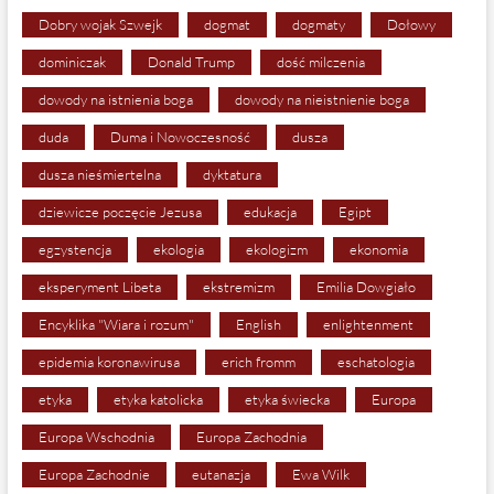
Dobry wojak Szwejk
dogmat
dogmaty
Dołowy
dominiczak
Donald Trump
dość milczenia
dowody na istnienia boga
dowody na nieistnienie boga
duda
Duma i Nowoczesność
dusza
dusza nieśmiertelna
dyktatura
dziewicze poczęcie Jezusa
edukacja
Egipt
egzystencja
ekologia
ekologizm
ekonomia
eksperyment Libeta
ekstremizm
Emilia Dowgiało
Encyklika "Wiara i rozum"
English
enlightenment
epidemia koronawirusa
erich fromm
eschatologia
etyka
etyka katolicka
etyka świecka
Europa
Europa Wschodnia
Europa Zachodnia
Europa Zachodnie
eutanazja
Ewa Wilk