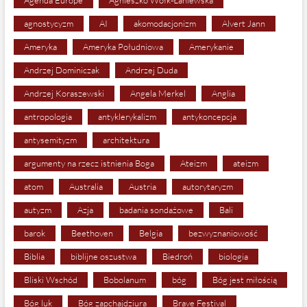
agnostycyzm
AI
akomodacjonizm
Alvert Jann
Ameryka
Ameryka Południowa
Amerykanie
Andrzej Dominiczak
Andrzej Duda
Andrzej Koraszewski
Angela Merkel
Anglia
antropologia
antyklerykalizm
antykoncepcja
antysemityzm
architektura
argumenty na rzecz istnienia Boga
Ateizm
ateizm
atom
Australia
Austria
autorytaryzm
autyzm
Azja
badania sondażowe
Bali
barok
Beethoven
Belgia
bezwyznaniowość
Biblia
biblijne oszustwa
Biedroń
biologia
Bliski Wschód
Bobolanum
bóg
Bóg jest miłością
Bóg luk
Bóg zapchajdziura
Brave Festival