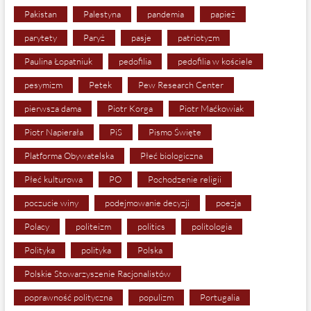
Pakistan
Palestyna
pandemia
papież
parytety
Paryż
pasje
patriotyzm
Paulina Łopatniuk
pedofilia
pedofilia w kościele
pesymizm
Petek
Pew Research Center
pierwsza dama
Piotr Korga
Piotr Maćkowiak
Piotr Napierała
PiS
Pismo Święte
Platforma Obywatelska
Płeć biologiczna
Płeć kulturowa
PO
Pochodzenie religii
poczucie winy
podejmowanie decyzji
poezja
Polacy
politeizm
politics
politologia
Polityka
polityka
Polska
Polskie Stowarzyszenie Racjonalistów
poprawność polityczna
populizm
Portugalia