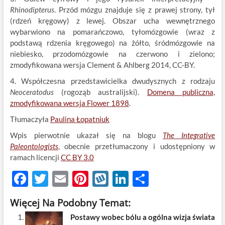
Rhinodipterus
. Przód mózgu znajduje się z prawej strony, tył
(rdzeń kręgowy) z lewej. Obszar ucha wewnętrznego
wybarwiono na pomarańczowo, tyłomózgowie (wraz z
podstawą rdzenia kręgowego) na żółto, śródmózgowie na
niebiesko, przodomózgowie na czerwono i zielono;
zmodyfikowana wersja Clement & Ahlberg 2014, CC-BY.
4. Współczesna przedstawicielka dwudysznych z rodzaju
Neoceratodus
(rogoząb australijski).
Domena publiczna,
zmodyfikowana wersja Flower 1898
.
Tłumaczyła
Paulina Łopatniuk
Wpis pierwotnie ukazał się na blogu
The Integrative
Paleontologists
, obecnie przetłumaczony i udostępniony w
ramach licencji
CC BY 3.0
F
T
E
Pi
W
Li
S
ac
w
m
nt
y
n
h
Więcej Na Podobny Temat:
e
itt
ail
er
k
k
ar
Postawy wobec bólu a ogólna wizja świata