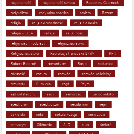
racjonalność
racjonalność świata
Radosław Czarnecki
radykalizm
radykalna prawica
rasizm
Razem
religia
religia a moralność
religia a nauka
religia w USA
religie
religijność
religijność młodzieży
religioznawstwo
Religioznawstwo
Rewolucja francuska 1789 r.
RFN
Robert Biedroń
romantyzm
Rosja
rosłaniec
równość
rozum
rozwód
rozwód kościelny
rozwody
Rumunia
rząd
Rzym
sąd ostateczny
sądy
samorząd
Santo subito
scepticism
sceptycyzm
secularism
sejm
Sekielski
seks
sekularyzacja
sens życia
senyszyn
Sikhowie
SLD
ślub
śmierć