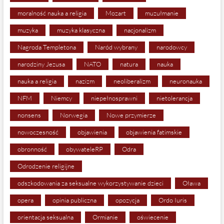
moralność nauka a religia
Mozart
muzułmanie
muzyka
muzyka klasyczna
nacjonalizm
Nagroda Templetona
Naród wybrany
narodowcy
narodziny Jezusa
NATO
natura
nauka
nauka a religia
nazizm
neoliberalizm
neuronauka
NFM
Niemcy
niepełnosprawni
nietolerancja
nonsens
Norwegia
Nowe przymierze
nowoczesność
objawienia
objawienia fatimskie
obronność
obywateleRP
Odra
Odrodzenie religijne
odszkodowania za seksualne wykorzystywanie dzieci
Oława
opera
opinia publiczna
opozycja
Ordo Iuris
orientacja seksualna
Ormianie
oświecenie