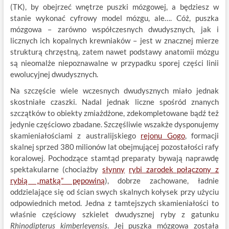
(TK), by obejrzeć wnętrze puszki mózgowej, a będziesz w
stanie wykonać cyfrowy model mózgu, ale…. Cóż, puszka
mózgowa – zarówno współczesnych dwudysznych, jak i
licznych ich kopalnych krewniaków – jest w znacznej mierze
strukturą chrzęstną, zatem nawet podstawy anatomii mózgu
są nieomalże niepoznawalne w przypadku sporej części linii
ewolucyjnej dwudysznych.
Na szczęście wiele wczesnych dwudysznych miało jednak
skostniałe czaszki. Nadal jednak liczne spośród znanych
szczątków to obiekty zmiażdżone, zdekompletowane bądź też
jedynie częściowo zbadane. Szczęśliwie wszakże dysponujemy
skamieniałościami z australijskiego
rejonu Gogo
, formacji
skalnej sprzed 380 milionów lat obejmującej pozostałości rafy
koralowej. Pochodzące stamtąd preparaty bywają naprawdę
spektakularne (chociażby
słynny
rybi zarodek połączony z
rybią „matką” pępowiną
), dobrze zachowane, ładnie
oddzielające się od ścian swych skalnych kołysek przy użyciu
odpowiednich metod. Jedna z tamtejszych skamieniałości to
właśnie częściowy szkielet dwudysznej ryby z gatunku
Rhinodipterus kimberleyensis
. Jej puszka mózgowa została