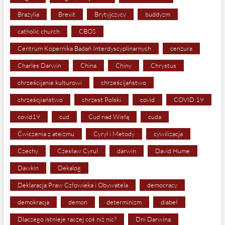
Brazylia
Brexit
Brytyjczycy
buddyzm
catholic church
CBOS
Centrum Kopernika Badań Interdyscyplinarnych
cenzura
Charles Darwin
China
Chiny
Chrystus
chrześcijanie kulturowi
chrześcijaństwo
chrześcjiaństwo
chrzest Polski
covid
COVID 19
covid19
cud
Cud nad Wisłą
cuda
Ćwiczenia z ateizmu
Cyryl i Metody
cywilizacja
Czechy
Czesław Cyrul
darwin
David Hume
Dawkin
Dekalog
Deklaracja Praw Człowieka i Obywatela
democracy
demokracja
demon
determinizm
diabeł
Dlaczego istnieje raczej coś niż nic?
Dni Darwina