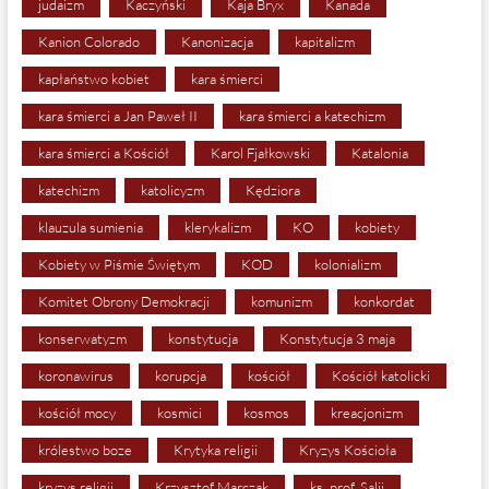
judaizm
Kaczyński
Kaja Bryx
Kanada
Kanion Colorado
Kanonizacja
kapitalizm
kapłaństwo kobiet
kara śmierci
kara śmierci a Jan Paweł II
kara śmierci a katechizm
kara śmierci a Kościół
Karol Fjałkowski
Katalonia
katechizm
katolicyzm
Kędziora
klauzula sumienia
klerykalizm
KO
kobiety
Kobiety w Piśmie Świętym
KOD
kolonializm
Komitet Obrony Demokracji
komunizm
konkordat
konserwatyzm
konstytucja
Konstytucja 3 maja
koronawirus
korupcja
kościół
Kościół katolicki
kościół mocy
kosmici
kosmos
kreacjonizm
królestwo boze
Krytyka religii
Kryzys Kościoła
kryzys religii
Krzysztof Marczak
ks. prof. Salij