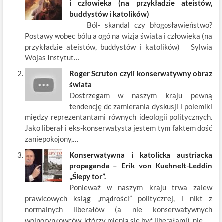
b
er
es
o
e
e
i człowieka (na przykładzie ateistów,
o
t
p
dI
buddystów i katolików)
Ból- skandal czy błogosławieństwo?
o
n
Postawy wobec bólu a ogólna wizja świata i człowieka (na
k
przykładzie ateistów, buddystów i katolików) Sylwia
Wojas Instytut…
Roger Scruton czyli konserwatywny obraz
świata
Dostrzegam w naszym kraju pewną
tendencję do zamierania dyskusji i polemiki
między reprezentantami równych ideologii politycznych.
Jako liberał i eks-konserwatysta jestem tym faktem dość
zaniepokojony,…
Konserwatywna i katolicka austriacka
propaganda – Erik von Kuehnelt-Leddin
„Ślepy tor”.
Ponieważ w naszym kraju trwa zalew
prawicowych ksiąg „mądrości” politycznej, i nikt z
normalnych liberałów (a nie konserwatywnych
wolnorynkowców, którzy mienią się być liberałami), nie…