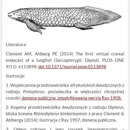
Literatura:
Clement AM, Ahlberg PE (2014) The first virtual cranial
endocast of a lungfish (Sarcopterygii: Dipnoi). PLOS ONE
9(11): e113898.
doi:10.1371/journal.pone.0113898
Ilustracje:
1. Współczesna przedstawicielka afrykańskich dwudysznych z
rodzaju
Protopterus
, posiadaczka w większości chrzęstnej
czaszki;
domena publiczna, zmodyfikowana wersja Ray 1908.
2. Kopalna przedstawicielka dwudysznych z rodzaju
Dipterus
,
bliska krewna
Rhinodipterus kimberleyensis
z pracy Clement &
Ahlberga (2014); ilustracja z Ray 1907, domena publiczna.
3. Odlew cyfrowy i jego rysunek interpretacyjny –