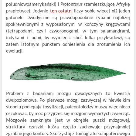
południowoamerykański) i
Protopterus
(zamieszkujące Afrykę
prapłetwce). Jedynie
ten ostatni
liczy sobie więcej niż jeden
gatunek. Dwudyszne są prawdopodobnie rybami najbliżej
spokrewnionymi z wyposażonymi w kończyny kręgowcami
(tetrapodami, czyli czworonogami, w tym salamandrami,
indykami i ludmi, by wymienić choć kilka przykładów), są
zatem istotnym punktem odniesienia dla zrozumienia ich
ewolucji.
Problem z badaniami mózgu dwudysznych to kwestia
dwupoziomowa. Po pierwsze mózgi zazwyczaj w niewielkim
stopniu podlegają fosylizacji, paleontolodzy muszą więc nieco
oszukiwać, by móc przyjrzeć się mózgom wymarłych zwierząt.
Mózgowie zamknięte jest w obrębie puszki mózgowej,
struktury czaszki, która często zachowuje przynajmniej
zgrubne jego kontury. Skorzystaj z tomografu komputerowego