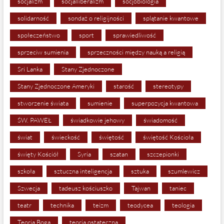
socjalizm
socjalliberalizm
socjobiologia
solidarność
sondaż o religijności
splątanie kwantowe
społeczeństwo
sport
sprawiedliwość
sprzeciw sumienia
sprzeczności między nauką a religią
Sri Lanka
Stany Zjednoczone
Stany Zjednoczone Ameryki
starość
stereotypy
stworzenie świata
sumienie
superpozycja kwantowa
ŚW. PAWEŁ
świadkowie jehowy
świadomość
świat
świeckość
świętość
świętość Kościoła
święty Kościół
Syria
szatan
szczepionki
szkoła
sztuczna inteligencja
sztuka
szumlewicz
Szwecja
tadeusz kościuszko
Tajwan
taniec
teatr
technika
teizm
teodycea
teologia
Teoria Boga
teoria ostateczna