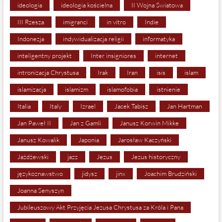
ideologia
ideologia kościelna
II Wojna Światowa
III Rzesza
imigranci
in vitro
Indie
Indonezja
indywidualizacja religii
informatyka
inteligentny projekt
Inter insigniores
internet
intronizacja Chrystusa
Irak
Iran
isis
islam
islamizacja
islamizm
islamofobia
istnienie
Italia
Italy
Izrael
Jacek Tabisz
Jan Hartman
Jan Paweł II
Jan z Gamli
Janusz Korwin Mikke
Janusz Kowalik
Japonia
Jarosław Kaczyński
Jażdżewski
jazz
Jezus
Jezus historyczny
językoznawstwo
jidysz
jinx
Joachim Brudziński
Joanna Senyszyn
Jubileuszowy Akt Przyjęcia Jezusa Chrystusa za Króla i Pana