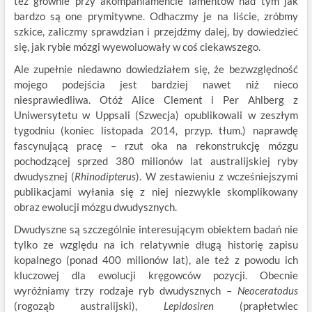
też głównie przy akompaniamencie lamentów nad tym jak
bardzo są one prymitywne. Odhaczmy je na liście, zróbmy
szkice, zaliczmy sprawdzian i przejdźmy dalej, by dowiedzieć
się, jak rybie mózgi wyewoluowały w coś ciekawszego.
Ale zupełnie niedawno dowiedziałem się, że bezwzględność
mojego podejścia jest bardziej nawet niż nieco
niesprawiedliwa. Otóż Alice Clement i Per Ahlberg z
Uniwersytetu w Uppsali (Szwecja) opublikowali w zeszłym
tygodniu (koniec listopada 2014, przyp. tłum.) naprawdę
fascynującą pracę – rzut oka na rekonstrukcję mózgu
pochodzącej sprzed 380 milionów lat australijskiej ryby
dwudysznej (
Rhinodipterus
). W zestawieniu z wcześniejszymi
publikacjami wyłania się z niej niezwykle skomplikowany
obraz ewolucji mózgu dwudysznych.
Dwudyszne są szczególnie interesującym obiektem badań nie
tylko ze względu na ich relatywnie długą historię zapisu
kopalnego (ponad 400 milionów lat), ale też z powodu ich
kluczowej dla ewolucji kręgowców pozycji. Obecnie
wyróżniamy trzy rodzaje ryb dwudysznych –
Neoceratodus
(rogoząb australijski),
Lepidosiren
(prapłetwiec