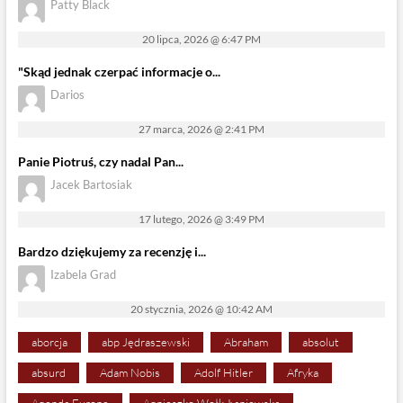
Patty Black
20 lipca, 2026 @ 6:47 PM
"Skąd jednak czerpać informacje o...
Darios
27 marca, 2026 @ 2:41 PM
Panie Piotruś, czy nadal Pan...
Jacek Bartosiak
17 lutego, 2026 @ 3:49 PM
Bardzo dziękujemy za recenzję i...
Izabela Grad
20 stycznia, 2026 @ 10:42 AM
aborcja
abp Jędraszewski
Abraham
absolut
absurd
Adam Nobis
Adolf Hitler
Afryka
Agenda Europe
Agnieszko Wołk-Łaniewska