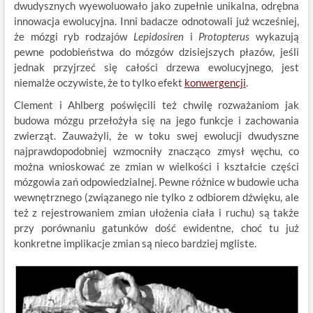
dwudysznych wyewoluowało jako zupełnie unikalna, odrębna
innowacja ewolucyjna. Inni badacze odnotowali już wcześniej,
że mózgi ryb rodzajów
Lepidosiren
i
Protopterus
wykazują
pewne podobieństwa do mózgów dzisiejszych płazów, jeśli
jednak przyjrzeć się całości drzewa ewolucyjnego, jest
niemalże oczywiste, że to tylko efekt
konwergencji
.
Clement i Ahlberg poświęcili też chwilę rozważaniom jak
budowa mózgu przełożyła się na jego funkcje i zachowania
zwierząt. Zauważyli, że w toku swej ewolucji dwudyszne
najprawdopodobniej wzmocniły znacząco zmysł węchu, co
można wnioskować ze zmian w wielkości i kształcie części
mózgowia zań odpowiedzialnej. Pewne różnice w budowie ucha
wewnętrznego (związanego nie tylko z odbiorem dźwięku, ale
też z rejestrowaniem zmian ułożenia ciała i ruchu) są także
przy porównaniu gatunków dość ewidentne, choć tu już
konkretne implikacje zmian są nieco bardziej mgliste.