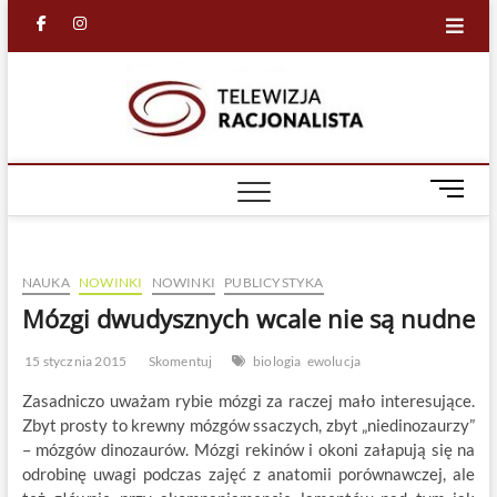
Skip
facebook
in
to
content
Racjona
RACJONALNA
TELEWIZJA
TV
M
e
n
u
NAUKA
NOWINKI
NOWINKI
PUBLICYSTYKA
B
u
Mózgi dwudysznych wcale nie są nudne
t
t
15 stycznia 2015
Skomentuj
biologia
ewolucja
o
Zasadniczo uważam rybie mózgi za raczej mało interesujące.
n
Zbyt prosty to krewny mózgów ssaczych, zbyt „niedinozaurzy”
– mózgów dinozaurów. Mózgi rekinów i okoni załapują się na
odrobinę uwagi podczas zajęć z anatomii porównawczej, ale