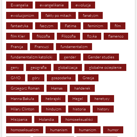
Ewangelia
ewangelikanie
ewolucja
ewolucjonizm
fakty po mitach
fanatyzm
fantastyka
faszyzm
Fatima
feminizm
film
film Kler
filozofia
Filozofia
fizyka
flamenco
Francja
Francuzi
fundamentalizm
fundamentalizm katolicki
gender
Gender studies
geny
geografia
globalizacja
globalne ocieplenie
GMO
góry
gospodarka
Grecja
Grzegorz Roman
Hamas
hańderek
Hanna Bakuła
hebrajski
Hegel
heretycy
Hilary Clinton
hinduizm
historia
history
Hiszpania
Holandia
homoseksualiści
homoseksualizm
humanism
humanizm
humor