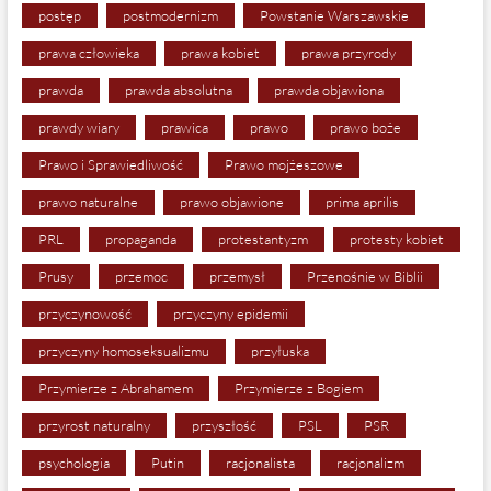
postęp
postmodernizm
Powstanie Warszawskie
prawa człowieka
prawa kobiet
prawa przyrody
prawda
prawda absolutna
prawda objawiona
prawdy wiary
prawica
prawo
prawo boże
Prawo i Sprawiedliwość
Prawo mojżeszowe
prawo naturalne
prawo objawione
prima aprilis
PRL
propaganda
protestantyzm
protesty kobiet
Prusy
przemoc
przemysł
Przenośnie w Biblii
przyczynowość
przyczyny epidemii
przyczyny homoseksualizmu
przyłuska
Przymierze z Abrahamem
Przymierze z Bogiem
przyrost naturalny
przyszłość
PSL
PSR
psychologia
Putin
racjonalista
racjonalizm