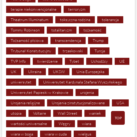
terapie niekonwencjonalne
terroryzm
Theatrum Illuminatum
toksyczna rodzina
tolerancja
Tommy Robinson
totalitaryzm
tożsamość
Tożsamość płciowa
transcendencja
Trump
Trybunał Konstytucyjny
trzaskowski
Turcja
TVP Info
twierdzenie
Tybet
Uchodźcy
UE
UK
Ukraina
UKSW
Unia Europejska
uniwersytet
Uniwersytet Kardynała Stefana Wyszyńskiego
Uniwersytet Papieski w Krakowie
urojenia
Urojenia religijne
Urojenia zinstytucjonalizowane
USA
utopia
Voltaire
Wall Street
waniek
TOP
wartości uniwersalne
Węgry
wiara
wiara w boga
wiara w cuda
wielgus