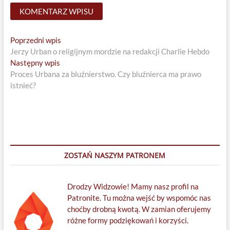
Nawigacja
Previous
Poprzedni wpis
post:
Jerzy Urban o religijnym mordzie na redakcji Charlie Hebdo
wpisu
Next
Następny wpis
post:
Proces Urbana za bluźnierstwo. Czy bluźnierca ma prawo
istnieć?
ZOSTAŃ NASZYM PATRONEM
Drodzy Widzowie! Mamy nasz profil na
Patronite. Tu można wejść by wspomóc nas
choćby drobną kwotą. W zamian oferujemy
różne formy podziękowań i korzyści.