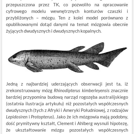
przepuszczona przez TK, co pozwoliło na opracowanie
cyfrowego modelu wewnętrznych konturów czaszki i
przybliżonych – mózgu. Ten z kolei model porównano z
opublikowanymi dotąd danymi na temat mózgowia obecnie
żyjących dwudysznych i dwudysznych kopalnych.
Jedną z najbardziej uderzających obserwacji jest ta, iż
zrekonstruowany mózg
Rhinodipterus kimberleyensis
znacznie
bardziej przypomina budową narząd rogozęba australijskiego
(ostatnia ilustracja artykułu) niż pozostałych współczesnych
dwudysznych (tych z Afryki i Ameryki Południowej, z rodzajów
Lepidosiren
i
Protopterus
). Jako że ich mózgowia mają podobny,
dość prymitywny kształt, Clement i Ahlberg wysnuli hipotezę,
że ukształtowanie mózgu pozostałych współczesnych