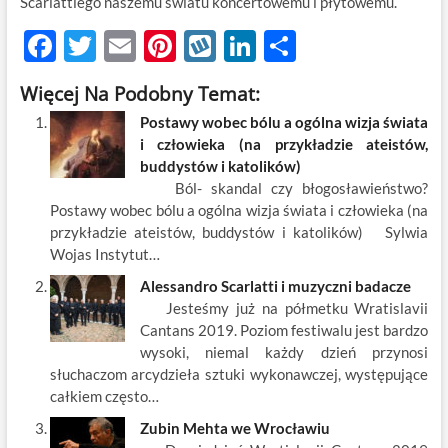
Scarlattiego naszemu światu koncertowemu i płytowemu.
F
T
E
Pi
W
Li
S
ac
w
m
nt
y
n
h
Więcej Na Podobny Temat:
e
itt
ail
er
k
k
ar
Postawy wobec bólu a ogólna wizja świata
b
er
es
o
e
e
i człowieka (na przykładzie ateistów,
o
t
p
dI
buddystów i katolików)
Ból- skandal czy błogosławieństwo?
o
n
Postawy wobec bólu a ogólna wizja świata i człowieka (na
k
przykładzie ateistów, buddystów i katolików) Sylwia
Wojas Instytut…
Alessandro Scarlatti i muzyczni badacze
Jesteśmy już na półmetku Wratislavii
Cantans 2019. Poziom festiwalu jest bardzo
wysoki, niemal każdy dzień przynosi
słuchaczom arcydzieła sztuki wykonawczej, występujące
całkiem często…
Zubin Mehta we Wrocławiu