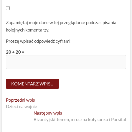
Zapamiętaj moje dane w tej przeglądarce podczas pisania
kolejnych komentarzy.
Proszę wpisać odpowiedź cyframi:
20 + 20 =
Nawigacja
Previous
Poprzedni wpis
post:
Dzieci na wojnie
wpisu
Next
Następny wpis
post:
Bizantyjski Jemen, mroczna kołysanka i Parsifal