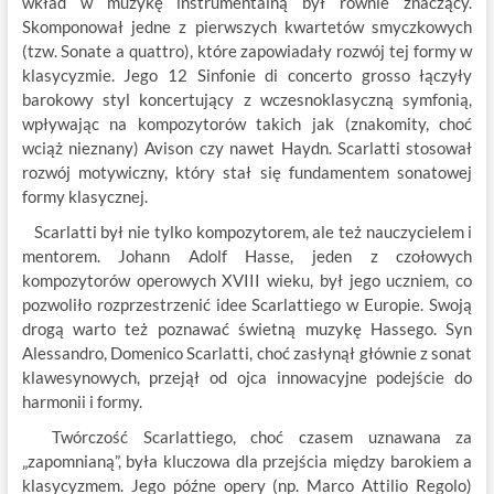
wkład w muzykę instrumentalną był równie znaczący.
Skomponował jedne z pierwszych kwartetów smyczkowych
(tzw. Sonate a quattro), które zapowiadały rozwój tej formy w
klasycyzmie. Jego 12 Sinfonie di concerto grosso łączyły
barokowy styl koncertujący z wczesnoklasyczną symfonią,
wpływając na kompozytorów takich jak (znakomity, choć
wciąż nieznany) Avison czy nawet Haydn. Scarlatti stosował
rozwój motywiczny, który stał się fundamentem sonatowej
formy klasycznej.
Scarlatti był nie tylko kompozytorem, ale też nauczycielem i
mentorem. Johann Adolf Hasse, jeden z czołowych
kompozytorów operowych XVIII wieku, był jego uczniem, co
pozwoliło rozprzestrzenić idee Scarlattiego w Europie. Swoją
drogą warto też poznawać świetną muzykę Hassego. Syn
Alessandro, Domenico Scarlatti, choć zasłynął głównie z sonat
klawesynowych, przejął od ojca innowacyjne podejście do
harmonii i formy.
Twórczość Scarlattiego, choć czasem uznawana za
„zapomnianą”, była kluczowa dla przejścia między barokiem a
klasycyzmem. Jego późne opery (np. Marco Attilio Regolo)