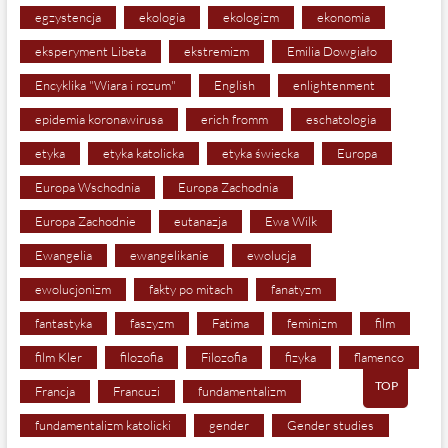
egzystencja
ekologia
ekologizm
ekonomia
eksperyment Libeta
ekstremizm
Emilia Dowgiało
Encyklika "Wiara i rozum"
English
enlightenment
epidemia koronawirusa
erich fromm
eschatologia
etyka
etyka katolicka
etyka świecka
Europa
Europa Wschodnia
Europa Zachodnia
Europa Zachodnie
eutanazja
Ewa Wilk
Ewangelia
ewangelikanie
ewolucja
ewolucjonizm
fakty po mitach
fanatyzm
fantastyka
faszyzm
Fatima
feminizm
film
film Kler
filozofia
Filozofia
fizyka
flamenco
TOP
Francja
Francuzi
fundamentalizm
fundamentalizm katolicki
gender
Gender studies