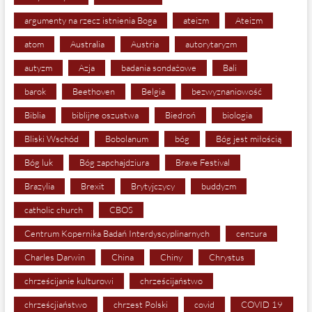
argumenty na rzecz istnienia Boga
ateizm
Ateizm
atom
Australia
Austria
autorytaryzm
autyzm
Azja
badania sondażowe
Bali
barok
Beethoven
Belgia
bezwyznaniowość
Biblia
biblijne oszustwa
Biedroń
biologia
Bliski Wschód
Bobolanum
bóg
Bóg jest miłością
Bóg luk
Bóg zapchajdziura
Brave Festival
Brazylia
Brexit
Brytyjczycy
buddyzm
catholic church
CBOS
Centrum Kopernika Badań Interdyscyplinarnych
cenzura
Charles Darwin
China
Chiny
Chrystus
chrześcijanie kulturowi
chrześcijaństwo
chrześcjiaństwo
chrzest Polski
covid
COVID 19