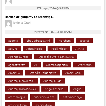
17 lutego, 2026 @ 3:49 PM
Bardzo dziękujemy za recenzję i...
Izabela Grad
20 stycznia, 2026 @ 10:42 AM
aborcja
abp Jędraszewski
Abraham
absolut
absurd
Adam Nobis
Adolf Hitler
Afryka
Agenda Europe
Agnieszko Wołk-Łaniewska
agnostycyzm
AI
akomodacjonizm
Alvert Jann
Ameryka
Ameryka Południowa
Amerykanie
Andrzej Dominiczak
Andrzej Duda
Andrzej Koraszewski
Angela Merkel
Anglia
antropologia
antyklerykalizm
antykoncepcja
antysemityzm
architektura