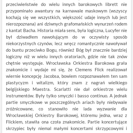
przeciwieństwie do wielu innych barokowych librett nie
przypominało awantury na karnawale maskowym (wszyscy
kochają się we wszystkich, większość udaje innych lub jest
nierozpoznana) ani dziwnych grafomańskich wynurzeń rodem
z kantat Bacha. Historia miała sens, była logiczna, Lucyfer nie
był dziwadłem nawołującym do w oczywisty sposób
niekorzystnych czynów, lecz wręcz romantycznie nawoływał
do buntu przeciwko Bogu, również Bóg był znacznie bardziej
logiczny niż w wielu innych oratoriach, gdzie nie tak znów
chętnie występuje. Wrocławska Orkiestra Barokowa grała
znakomicie i wydaje mi się, że Clemens Flick realizował
wiernie koncepcję Jacobsa, bowiem rozpoznawałem ten sam
plastycyzm i witalizm, który znam z nagrań wielkiego
belgijskiego Maestra. Scarlatti nie dał orkiestrze wielu
instrumentów. Były tylko smyczki i basso continuo. A jednak
partie smyczkowe w poszczególnych ariach były niebywale
zróżnicowane, co stanowiło nie lada wyzwanie dla
Wrocławskiej Orkiestry Barokowej, któremu jedna, wraz z
Flickiem, stawiła ona czoła znakomicie. Partie koncertujące
skrzypiec były niemal małymi koncertami skrzypcowymi i