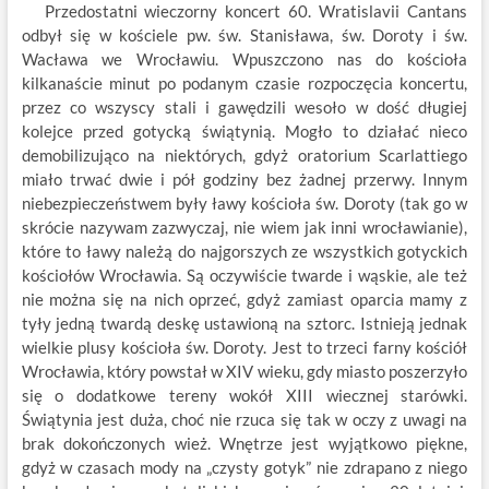
Przedostatni wieczorny koncert 60. Wratislavii Cantans
odbył się w kościele pw. św. Stanisława, św. Doroty i św.
Wacława we Wrocławiu. Wpuszczono nas do kościoła
kilkanaście minut po podanym czasie rozpoczęcia koncertu,
przez co wszyscy stali i gawędzili wesoło w dość długiej
kolejce przed gotycką świątynią. Mogło to działać nieco
demobilizująco na niektórych, gdyż oratorium Scarlattiego
miało trwać dwie i pół godziny bez żadnej przerwy. Innym
niebezpieczeństwem były ławy kościoła św. Doroty (tak go w
skrócie nazywam zazwyczaj, nie wiem jak inni wrocławianie),
które to ławy należą do najgorszych ze wszystkich gotyckich
kościołów Wrocławia. Są oczywiście twarde i wąskie, ale też
nie można się na nich oprzeć, gdyż zamiast oparcia mamy z
tyły jedną twardą deskę ustawioną na sztorc. Istnieją jednak
wielkie plusy kościoła św. Doroty. Jest to trzeci farny kościół
Wrocławia, który powstał w XIV wieku, gdy miasto poszerzyło
się o dodatkowe tereny wokół XIII wiecznej starówki.
Świątynia jest duża, choć nie rzuca się tak w oczy z uwagi na
brak dokończonych wież. Wnętrze jest wyjątkowo piękne,
gdyż w czasach mody na „czysty gotyk” nie zdrapano z niego