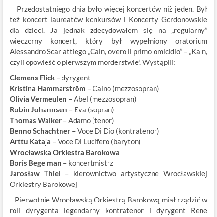
Przedostatniego dnia było więcej koncertów niż jeden. Był
też koncert laureatów konkursów i Koncerty Gordonowskie
dla dzieci. Ja jednak zdecydowałem się na „regularny”
wieczorny koncert, który był wypełniony oratorium
Alessandro Scarlattiego „Cain, overo il primo omicidio” – „Kain,
czyli opowieść o pierwszym morderstwie”. Wystąpili:
Clemens Flick
– dyrygent
Kristina Hammarström
– Caino (mezzosopran)
Olivia Vermeulen
– Abel (mezzosopran)
Robin Johannsen
– Eva (sopran)
Thomas Walker
– Adamo (tenor)
Benno Schachtner –
Voce Di Dio (kontratenor)
Arttu Kataja
– Voce Di Lucifero (baryton)
Wrocławska Orkiestra Barokowa
Boris Begelman
– koncertmistrz
Jarosław Thiel
– kierownictwo artystyczne Wrocławskiej
Orkiestry Barokowej
Pierwotnie Wrocławską Orkiestrą Barokową miał rządzić w
roli dyrygenta legendarny kontratenor i dyrygent Rene