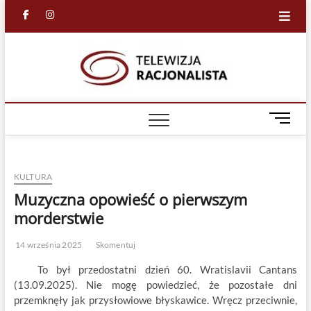
Skip
facebook
in
to
content
Racjona
RACJONALNA
TELEWIZJA
TV
M
e
n
u
KULTURA
B
u
Muzyczna opowieść o pierwszym
t
morderstwie
t
o
14 września 2025
Skomentuj
n
To był przedostatni dzień 60. Wratislavii Cantans
(13.09.2025). Nie mogę powiedzieć, że pozostałe dni
przemknęły jak przysłowiowe błyskawice. Wręcz przeciwnie,