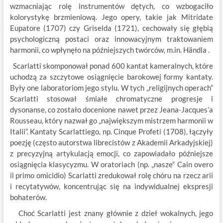
wzmacniając rolę instrumentów dętych, co wzbogaciło
kolorystykę brzmieniową. Jego opery, takie jak Mitridate
Eupatore (1707) czy Griselda (1721), cechowały się głębią
psychologiczną postaci oraz innowacyjnym traktowaniem
harmonii, co wpłynęło na późniejszych twórców, m.in. Händla .
Scarlatti skomponował ponad 600 kantat kameralnych, które
uchodzą za szczytowe osiągnięcie barokowej formy kantaty.
Były one laboratoriom jego stylu. W tych „religijnych operach”
Scarlatti stosował śmiałe chromatyczne progresje i
dysonanse, co zostało docenione nawet przez Jeana-Jacques’a
Rousseau, który nazwał go „największym mistrzem harmonii w
Italii”. Kantaty Scarlattiego, np. Cinque Profeti (1708), łączyły
poezję (często autorstwa librecistów z Akademii Arkadyjskiej)
z precyzyjną artykulacją emocji, co zapowiadało późniejsze
osiągnięcia klasycyzmu. W oratoriach (np. „nasze” Cain overo
il primo omicidio) Scarlatti zredukował rolę chóru na rzecz arii
i recytatywów, koncentrując się na indywidualnej ekspresji
bohaterów.
Choć Scarlatti jest znany głównie z dzieł wokalnych, jego