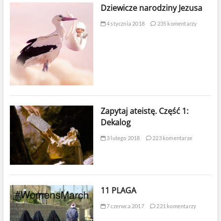
Dziewicze narodziny Jezusa
4 stycznia 2018
235 komentarzy
Zapytaj ateistę. Część 1:
Dekalog
3 lutego 2018
223 komentarze
11 PLAGA
7 czerwca 2017
221 komentarzy