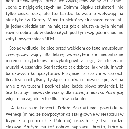
baroku sławiącego katolickich zwycięzców wojny 30. letniej.
Jedne z najpiękniejszych na Dolnym Śląsku sztukaterii nie
tylko cieszą oczy, ale też bardzo korzystnie wpływają na
akustykę św. Doroty. Mimo to niektórzy słuchacze narzekali,
ja jednak siedziałem na miejscu gdzie akustyka była niemal
równie dobra jak w doskonałych pod tym względem choć nie
zabytkowych salach NFM.
Stojąc w długiej kolejce przed wejściem do tego mauzoleum
zwycięzców wojny 30. letniej zwierzyłem się nieopatrznie
mojemu przyjacielowi muzykologowi z tego, że nie znam
muzyki Alessandro Scarlattiego tak dobrze, jak wielu innych
barokowych kompozytorów. Przyjaciel, z którym w czasach
licealnych odbyliśmy tysiące rozmów o muzyce, spojrzał na
mnie z wyrzutem i podkreślając każde słowo stwierdził, iż
Scarlatti był niezwykle ważny dla rozwoju muzyki. Poświęcę
więc temu zagadnieniu kilka słów na koniec.
A teraz sam koncert. Dzieło Scarlattiego, powstałe w
Wenecji (mimo, że kompozytor działał głównie w Neapolu i w
Rzymie a pochodził z Palermo) okazało się być bardzo
ciekawe. Służyło mu też dobrze napisane libretto, które w