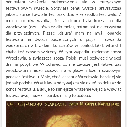
odniosłem wrażenie zadomowienia się w muzycznym
festiwalowym świecie. Sprzyjała temu wysoka artystyczna
jakość koncertów, ale też brak dziury w środku festiwalu. Z
moich rozmów wynika, że ta dziura była korzystna dla
wrocławian (czyli również dla mnie), natomiast niekorzystna
dla przyjezdnych. Pisząc „dziura” mam na myśli oparcie
festiwalu na dwóch poszerzonych o piątki i czwartki
weekendach z brakiem koncertów w poniedziałki, wtorki i
chyba też czasem w środy. W tym wypadku meloman spoza
Wrocławia, a zwłaszcza spoza Polski musi poświęcić więcej
dni na pobyt we Wrocławiu, co nie zawsze jest łatwe, zaś
wrocławianin może cieszyć się większym luzem czasowym
podczas festiwalu. Mnie, choć jestem z Wrocławia, bardziej się
jednak podoba Wratislavia odbywająca się dzień po dniu aż do
końca festiwalu. Buduje to silniejsze wrażenie wejścia w świat
festiwalowej muzyki i bardzo mi się to podoba.