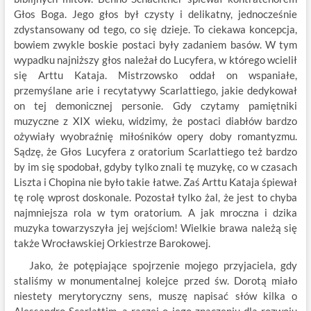
Głos Boga. Jego głos był czysty i delikatny, jednocześnie
zdystansowany od tego, co się dzieje. To ciekawa koncepcja,
bowiem zwykle boskie postaci były zadaniem basów. W tym
wypadku najniższy głos należał do Lucyfera, w którego wcielił
się Arttu Kataja. Mistrzowsko oddał on wspaniałe,
przemyślane arie i recytatywy Scarlattiego, jakie dedykował
on tej demonicznej personie. Gdy czytamy pamiętniki
muzyczne z XIX wieku, widzimy, że postaci diabłów bardzo
ożywiały wyobraźnię miłośników opery doby romantyzmu.
Sądzę, że Głos Lucyfera z oratorium Scarlattiego też bardzo
by im się spodobał, gdyby tylko znali tę muzykę, co w czasach
Liszta i Chopina nie było takie łatwe. Zaś Arttu Kataja śpiewał
tę rolę wprost doskonale. Pozostał tylko żal, że jest to chyba
najmniejsza rola w tym oratorium. A jak mroczna i dzika
muzyka towarzyszyła jej wejściom! Wielkie brawa należą się
także Wrocławskiej Orkiestrze Barokowej.
Jako, że potępiające spojrzenie mojego przyjaciela, gdy
staliśmy w monumentalnej kolejce przed św. Dorotą miało
niestety merytoryczny sens, muszę napisać słów kilka o
Alessandro Scarlattim, a raczej o jego znaczeniu dla rozwoju