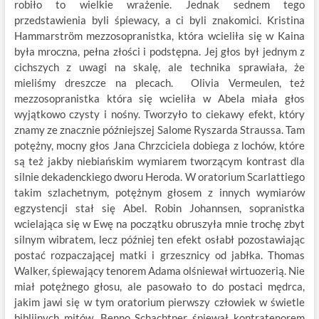
robiło to wielkie wrażenie. Jednak sednem tego
przedstawienia byli śpiewacy, a ci byli znakomici. Kristina
Hammarström mezzosopranistka, która wcieliła się w Kaina
była mroczna, pełna złości i podstępna. Jej głos był jednym z
cichszych z uwagi na skalę, ale technika sprawiała, że
mieliśmy dreszcze na plecach. Olivia Vermeulen, też
mezzosopranistka która się wcieliła w Abela miała głos
wyjątkowo czysty i nośny. Tworzyło to ciekawy efekt, który
znamy ze znacznie późniejszej Salome Ryszarda Straussa. Tam
potężny, mocny głos Jana Chrzciciela dobiega z lochów, które
są też jakby niebiańskim wymiarem tworzącym kontrast dla
silnie dekadenckiego dworu Heroda. W oratorium Scarlattiego
takim szlachetnym, potężnym głosem z innych wymiarów
egzystencji stał się Abel. Robin Johannsen, sopranistka
wcielająca się w Ewę na początku obruszyła mnie trochę zbyt
silnym wibratem, lecz później ten efekt osłabł pozostawiając
postać rozpaczającej matki i grzesznicy od jabłka. Thomas
Walker, śpiewający tenorem Adama olśniewał wirtuozerią. Nie
miał potężnego głosu, ale pasowało to do postaci mędrca,
jakim jawi się w tym oratorium pierwszy człowiek w świetle
biblijnych mitów. Benno Schachtner śpiewał kontratenorem