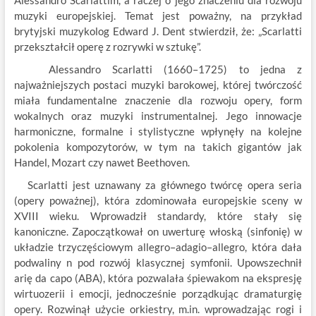
muzyki europejskiej. Temat jest poważny, na przykład
brytyjski muzykolog Edward J. Dent stwierdził, że: „Scarlatti
przekształcił operę z rozrywki w sztukę”.
Alessandro Scarlatti (1660–1725) to jedna z
najważniejszych postaci muzyki barokowej, której twórczość
miała fundamentalne znaczenie dla rozwoju opery, form
wokalnych oraz muzyki instrumentalnej. Jego innowacje
harmoniczne, formalne i stylistyczne wpłynęły na kolejne
pokolenia kompozytorów, w tym na takich gigantów jak
Handel, Mozart czy nawet Beethoven.
Scarlatti jest uznawany za głównego twórcę opera seria
(opery poważnej), która zdominowała europejskie sceny w
XVIII wieku. Wprowadził standardy, które stały się
kanoniczne. Zapoczątkował on uwerturę włoską (sinfonię) w
układzie trzyczęściowym allegro–adagio–allegro, która dała
podwaliny n pod rozwój klasycznej symfonii. Upowszechnił
arię da capo (ABA), która pozwalała śpiewakom na ekspresję
wirtuozerii i emocji, jednocześnie porządkując dramaturgię
opery. Rozwinął użycie orkiestry, m.in. wprowadzając rogi i