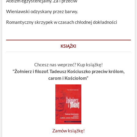
Ateizm egzystencjalny. Za i przeciw
Wieniawski odzyskany przez barwy.
Romantyczny skrzypek w czasach chłodnej dokładności
KSIĄŻKI
Chcesz nas weprzeć? Kup książkę!
"Żołnierz i filozof. Tadeusz Kościuszko przeciw królom,
carom i Kościołom”
Zamów książkę!