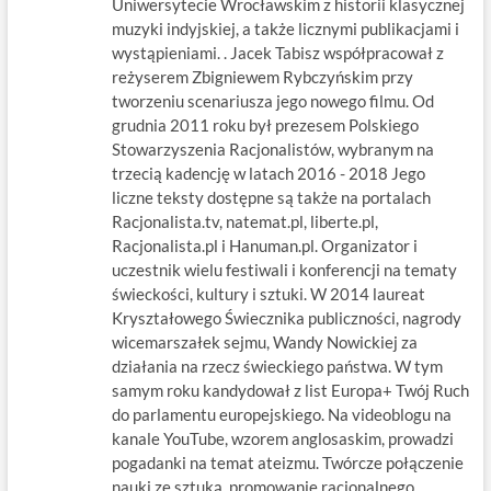
Uniwersytecie Wrocławskim z historii klasycznej
muzyki indyjskiej, a także licznymi publikacjami i
wystąpieniami. . Jacek Tabisz współpracował z
reżyserem Zbigniewem Rybczyńskim przy
tworzeniu scenariusza jego nowego filmu. Od
grudnia 2011 roku był prezesem Polskiego
Stowarzyszenia Racjonalistów, wybranym na
trzecią kadencję w latach 2016 - 2018 Jego
liczne teksty dostępne są także na portalach
Racjonalista.tv, natemat.pl, liberte.pl,
Racjonalista.pl i Hanuman.pl. Organizator i
uczestnik wielu festiwali i konferencji na tematy
świeckości, kultury i sztuki. W 2014 laureat
Kryształowego Świecznika publiczności, nagrody
wicemarszałek sejmu, Wandy Nowickiej za
działania na rzecz świeckiego państwa. W tym
samym roku kandydował z list Europa+ Twój Ruch
do parlamentu europejskiego. Na videoblogu na
kanale YouTube, wzorem anglosaskim, prowadzi
pogadanki na temat ateizmu. Twórcze połączenie
nauki ze sztuką, promowanie racjonalnego