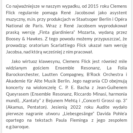
Co najważniejsze w naszym wypadku, od 2015 roku Clemens
Flick regularnie pomaga René Jacobsowi jako asystent
muzyczny, m.in. przy produkcjach w Staatsoper Berlin i Opéra
National de Paris. Wraz z René Jacobsem wyprodukował
praską wersję „Finta giardiniera” Mozarta, wydaną przez
Boosey & Hawkes. Z tego powodu możemy przypuszczać, że
prowadząc oratorium Scarlattiego Flick ukazał nam wersję
Jacobsa, nad którą wcześniej z nim pracował.
Jako wirtuoz klawesynu, Clemens Flick jest również mile
widzianym gościem Ensemble Resonanz, La Folia
Barockorchester, Lautten Compagney, B’Rock Orchestra i
Akademie für Alte Musik Berlin. Jego nagrania CD obejmują
koncerty na wiolonczelę C. P. E. Bacha z Jean-Guihenem
Queyrasem (Ensemble Resonanz, Riccardo Minasi, harmonia
mundi), „Kantaty” z Bejunem Mehtą i „Concerti Grossi op. 3”
(Akamus, Pentaton). Jesienią 2022 roku Audite wydało
pierwsze nagranie utworu „Liebesgesänge” Davida Pohle’a
opartego na tekstach Paula Fleminga z jego zespołem
e.g.baroque.