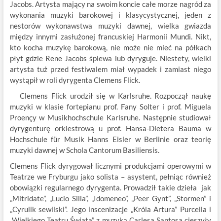
Jacobs. Artysta mający na swoim koncie całe morze nagród za
wykonania muzyki barokowej i klasycystycznej, jeden z
nestorów wykonawstwa muzyki dawnej, wielka gwiazda
między innymi zasłużonej francuskiej Harmonii Mundi. Nikt,
kto kocha muzykę barokową, nie może nie mieć na półkach
płyt gdzie Rene Jacobs śpiewa lub dyryguje. Niestety, wielki
artysta tuż przed festiwalem miał wypadek i zamiast niego
wystąpił w roli dyrygenta Clemens Flick.
Clemens Flick urodził się w Karlsruhe. Rozpoczął naukę
muzyki w klasie fortepianu prof. Fany Solter i prof. Miguela
Proençy w Musikhochschule Karlsruhe. Następnie studiował
dyrygenturę orkiestrową u prof. Hansa-Dietera Bauma w
Hochschule für Musik Hanns Eisler w Berlinie oraz teorię
muzyki dawnej w Schola Cantorum Basiliensis.
Clemens Flick dyrygował licznymi produkcjami operowymi w
Teatrze we Fryburgu jako solista – asystent, pełniąc również
obowiązki regularnego dyrygenta. Prowadził takie dzieła jak
„Mitridate”, „Lucio Silla”, „Idomeneo”, „Peer Gynt”, „Stormen” i
„Cyrulik sewilski”. Jego inscenizacje „Króla Artura” Purcella i
„Wielkiego Teatru Świata” z muzyką Carlesa Santosa cieszyły