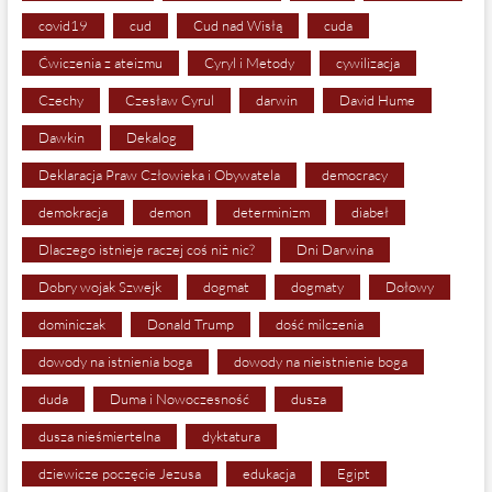
covid19
cud
Cud nad Wisłą
cuda
Ćwiczenia z ateizmu
Cyryl i Metody
cywilizacja
Czechy
Czesław Cyrul
darwin
David Hume
Dawkin
Dekalog
Deklaracja Praw Człowieka i Obywatela
democracy
demokracja
demon
determinizm
diabeł
Dlaczego istnieje raczej coś niż nic?
Dni Darwina
Dobry wojak Szwejk
dogmat
dogmaty
Dołowy
dominiczak
Donald Trump
dość milczenia
dowody na istnienia boga
dowody na nieistnienie boga
duda
Duma i Nowoczesność
dusza
dusza nieśmiertelna
dyktatura
dziewicze poczęcie Jezusa
edukacja
Egipt