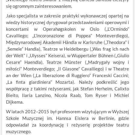
się ogromnym zainteresowaniem.
Jako specjalista w zakresie praktyki wykonawczej opartej na
wiedzy historycznej dyrygował przedstawieniami operowymi i
koncertami w Operahøgskolen w Oslo („L’Ormindo”
Cavalliego; „L’incoronazione di Poppea” Monteverdiego),
Międzynarodowej Akademii Händla w Karlsruhe („Theodora” i
„Semele” Handla), Teatrze w Heidelbergu („Was frag ich nach
der Welt” i „Ulysses” Keisera), w Wuppertaler Bühnen („Giulio
Cesare” Haendla), Teatrze Münster („Madrygały wojny i
miłości” Monteverdiego; „Il Giasone” Cavalliego) i w Theatre
an der Wien („La liberazione di Ruggiero” Franceski Caccini;
„La finta giardiniera” Mozarta). Należy podkreślić jego
współpracę z takimi reżyserami, jak Stefan Herheim, Calixto
Bieito, Ilaria Lanzino, Nicola Raab, Tom Ryser i Michiel
Dijkema.
W latach 2012–2015 był profesorem wizytującym w Wyższej
Szkole Muzycznej im. Hannsa Eislera w Berlinie, gdzie
odpowiadał za koordynację i reżyserię projektów teatru
muzycznego.