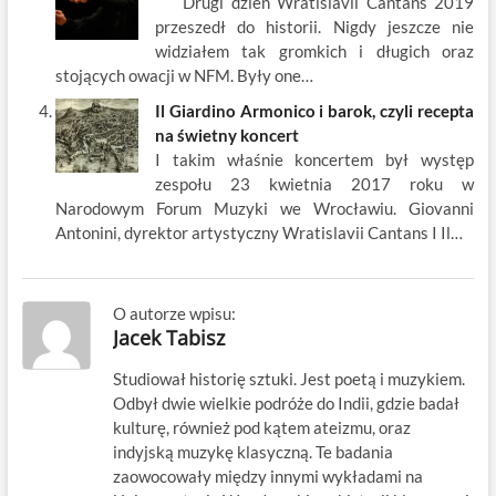
Drugi dzień Wratislavii Cantans 2019
przeszedł do historii. Nigdy jeszcze nie
widziałem tak gromkich i długich oraz
stojących owacji w NFM. Były one…
Il Giardino Armonico i barok, czyli recepta
na świetny koncert
I takim właśnie koncertem był występ
zespołu 23 kwietnia 2017 roku w
Narodowym Forum Muzyki we Wrocławiu. Giovanni
Antonini, dyrektor artystyczny Wratislavii Cantans I Il…
O autorze wpisu:
Jacek Tabisz
Studiował historię sztuki. Jest poetą i muzykiem.
Odbył dwie wielkie podróże do Indii, gdzie badał
kulturę, również pod kątem ateizmu, oraz
indyjską muzykę klasyczną. Te badania
zaowocowały między innymi wykładami na