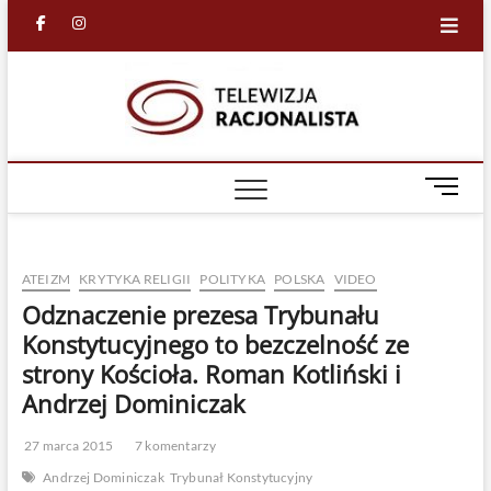
Skip
facebook
in
to
content
Racjona
RACJONALNA
TELEWIZJA
TV
M
e
n
u
ATEIZM
KRYTYKA RELIGII
POLITYKA
POLSKA
VIDEO
B
u
Odznaczenie prezesa Trybunału
t
Konstytucyjnego to bezczelność ze
t
strony Kościoła. Roman Kotliński i
o
Andrzej Dominiczak
n
27 marca 2015
7 komentarzy
Andrzej Dominiczak
Trybunał Konstytucyjny