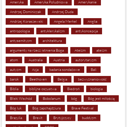
Ameryka
Ameryka Południowa
Amerykanie
Andrzej Dominiczak
Andrzej Duda
Andrzej Koraszewski
Angela Merkel
Anglia
antropologia
antyklerykalizm
antykoncepcja
antysemityzm
architektura
argumenty na rzecz istnienia Boga
Ateizm
ateizm
atom
Australia
Austria
autorytaryzm
autyzm
Azja
badania sondażowe
Bali
barok
Beethoven
Belgia
bezwyznaniowość
Biblia
biblijne oszustwa
Biedroń
biologia
Bliski Wschód
Bobolanum
bóg
Bóg jest miłością
Bóg luk
Bóg zapchajdziura
Brave Festival
Brazylia
Brexit
Brytyjczycy
buddyzm