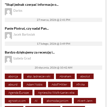
"Skąd jednak czerpać informacje o...
Darios
27 marca, 2026 @ 2:41 PM
Panie Piotruś, czy nadal Pan...
Jacek Bartosiak
17 lutego, 2026 @ 3:49 PM
Bardzo dziękujemy za recenzję i...
Izabela Grad
20 stycznia, 2026 @ 10:42 AM
aborcja
abp Jędraszewski
Abraham
absolut
absurd
Adam Nobis
Adolf Hitler
Afryka
Agenda Europe
Agnieszko Wołk-Łaniewska
agnostycyzm
AI
akomodacjonizm
Alvert Jann