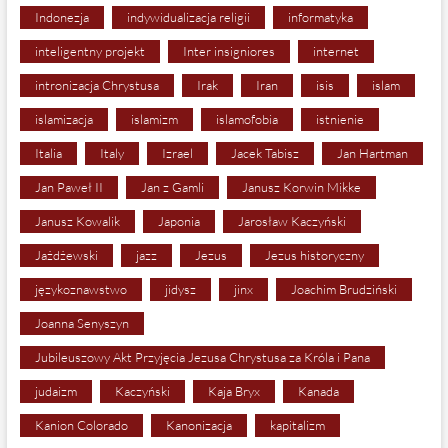
Indonezja
indywidualizacja religii
informatyka
inteligentny projekt
Inter insigniores
internet
intronizacja Chrystusa
Irak
Iran
isis
islam
islamizacja
islamizm
islamofobia
istnienie
Italia
Italy
Izrael
Jacek Tabisz
Jan Hartman
Jan Paweł II
Jan z Gamli
Janusz Korwin Mikke
Janusz Kowalik
Japonia
Jarosław Kaczyński
Jażdżewski
jazz
Jezus
Jezus historyczny
językoznawstwo
jidysz
jinx
Joachim Brudziński
Joanna Senyszyn
Jubileuszowy Akt Przyjęcia Jezusa Chrystusa za Króla i Pana
judaizm
Kaczyński
Kaja Bryx
Kanada
Kanion Colorado
Kanonizacja
kapitalizm