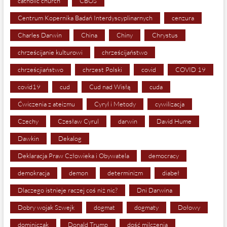
catholic church
CBOS
Centrum Kopernika Badań Interdyscyplinarnych
cenzura
Charles Darwin
China
Chiny
Chrystus
chrześcijanie kulturowi
chrześcijaństwo
chrześcjiaństwo
chrzest Polski
covid
COVID 19
covid19
cud
Cud nad Wisłą
cuda
Ćwiczenia z ateizmu
Cyryl i Metody
cywilizacja
Czechy
Czesław Cyrul
darwin
David Hume
Dawkin
Dekalog
Deklaracja Praw Człowieka i Obywatela
democracy
demokracja
demon
determinizm
diabeł
Dlaczego istnieje raczej coś niż nic?
Dni Darwina
Dobry wojak Szwejk
dogmat
dogmaty
Dołowy
dominiczak
Donald Trump
dość milczenia