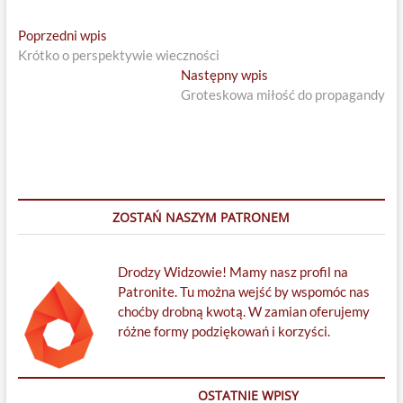
Nawigacja
Previous
Poprzedni wpis
post:
Krótko o perspektywie wieczności
wpisu
Next
Następny wpis
post:
Groteskowa miłość do propagandy
ZOSTAŃ NASZYM PATRONEM
Drodzy Widzowie! Mamy nasz profil na
Patronite. Tu można wejść by wspomóc nas
choćby drobną kwotą. W zamian oferujemy
różne formy podziękowań i korzyści.
OSTATNIE WPISY