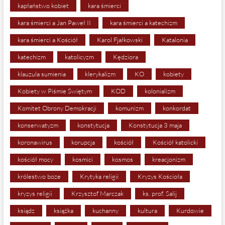
kapłaństwo kobiet
kara śmierci
kara śmierci a Jan Paweł II
kara śmierci a katechizm
kara śmierci a Kościół
Karol Fjałkowski
Katalonia
katechizm
katolicyzm
Kędziora
klauzula sumienia
klerykalizm
KO
kobiety
Kobiety w Piśmie Świętym
KOD
kolonializm
Komitet Obrony Demokracji
komunizm
konkordat
konserwatyzm
konstytucja
Konstytucja 3 maja
koronawirus
korupcja
kościół
Kościół katolicki
kościół mocy
kosmici
kosmos
kreacjonizm
królestwo boze
Krytyka religii
Kryzys Kościoła
kryzys religii
Krzysztof Marczak
ks. prof. Salij
ksiądz
książka
kuchanny
kultura
Kurdowie