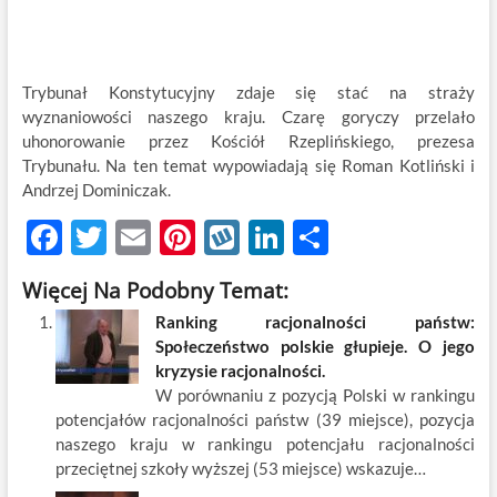
Trybunał Konstytucyjny zdaje się stać na straży
wyznaniowości naszego kraju. Czarę goryczy przelało
uhonorowanie przez Kościół Rzeplińskiego, prezesa
Trybunału. Na ten temat wypowiadają się Roman Kotliński i
Andrzej Dominiczak.
F
T
E
Pi
W
Li
S
ac
w
m
nt
y
n
h
Więcej Na Podobny Temat:
e
itt
ail
er
k
k
ar
Ranking racjonalności państw:
b
er
es
o
e
e
Społeczeństwo polskie głupieje. O jego
o
t
p
dI
kryzysie racjonalności.
W porównaniu z pozycją Polski w rankingu
o
n
potencjałów racjonalności państw (39 miejsce), pozycja
k
naszego kraju w rankingu potencjału racjonalności
przeciętnej szkoły wyższej (53 miejsce) wskazuje…