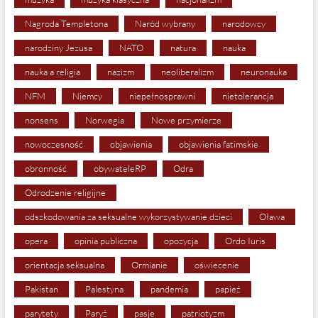
Nagroda Templetona
Naród wybrany
narodowcy
narodziny Jezusa
NATO
natura
nauka
nauka a religia
nazizm
neoliberalizm
neuronauka
NFM
Niemcy
niepełnosprawni
nietolerancja
nonsens
Norwegia
Nowe przymierze
nowoczesność
objawienia
objawienia fatimskie
obronność
obywateleRP
Odra
Odrodzenie religijne
odszkodowania za seksualne wykorzystywanie dzieci
Oława
opera
opinia publiczna
opozycja
Ordo Iuris
orientacja seksualna
Ormianie
oświecenie
Pakistan
Palestyna
pandemia
papież
parytety
Paryż
pasje
patriotyzm