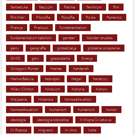
fantastyka
faszyzm
Fatima
feminizm
film
film Kler
Filozofia
filozofia
fizyka
flamenco
Francja
Francuzi
fundamentalizm
fundamentalizm katolicki
gender
Gender studies
geny
geografia
globalizacja
globalne ocieplenie
GMO
góry
gospodarka
Grecja
Grzegorz Roman
Hamas
hańderek
Hanna Bakuła
hebrajski
Hegel
heretycy
Hilary Clinton
hinduizm
historia
history
Hiszpania
Holandia
homoseksualiści
homoseksualizm
humanism
humanizm
humor
ideologia
ideologia kościelna
II Wojna Światowa
III Rzesza
imigranci
in vitro
Indie