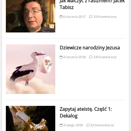
Jak walczyć z rasizmem? Jacek
Tabisz
6 stycznia 2017
319 komentarzy
Dziewicze narodziny Jezusa
4 stycznia 2018
235 komentarzy
Zapytaj ateistę. Część 1:
Dekalog
3 lutego 2018
223 komentarze