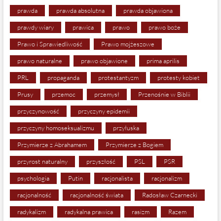
prawda
prawda absolutna
prawda objawiona
prawdy wiary
prawica
prawo
prawo boże
Prawo i Sprawiedliwość
Prawo mojżeszowe
prawo naturalne
prawo objawione
prima aprilis
PRL
propaganda
protestantyzm
protesty kobiet
Prusy
przemoc
przemysł
Przenośnie w Biblii
przyczynowość
przyczyny epidemii
przyczyny homoseksualizmu
przyłuska
Przymierze z Abrahamem
Przymierze z Bogiem
przyrost naturalny
przyszłość
PSL
PSR
psychologia
Putin
racjonalista
racjonalizm
racjonalność
racjonalność świata
Radosław Czarnecki
radykalizm
radykalna prawica
rasizm
Razem