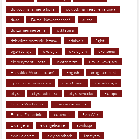
dowody na istnienia boga
dowody na nieistnienie boga
duda
Duma i Nowoczesność
dusza
dusza nieśmiertelna
dyktatura
dziewicze poczęcie Jezusa
edukacja
Egipt
egzystencja
ekologia
ekologizm
ekonomia
eksperyment Libeta
ekstremizm
Emilia Dowgiało
Encyklika "Wiara i rozum"
English
enlightenment
epidemia koronawirusa
erich fromm
eschatologia
etyka
etyka katolicka
etyka świecka
Europa
Europa Wschodnia
Europa Zachodnia
Europa Zachodnie
eutanazja
Ewa Wilk
Ewangelia
ewangelikanie
ewolucja
ewolucjonizm
fakty po mitach
fanatyzm