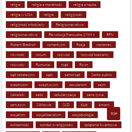
religia
religia a moralność
religia a nauka
religia w USA
religie
religijność
religijność młodzieży
Religioznawstwo
religioznawstwo
Rewolucja francuska 1789 r.
RFN
Robert Biedroń
romantyzm
Rosja
rosłaniec
równość
rozum
rozwód
rozwód kościelny
rozwody
Rumunia
rząd
Rzym
sąd ostateczny
sądy
samorząd
Santo subito
scepticism
sceptycyzm
secularism
sejm
Sekielski
seks
sekularyzacja
sens życia
senyszyn
Sikhowie
SLD
ślub
śmierć
TOP
socjalizm
socjalliberalizm
socjobiologia
solidarność
sondaż o religijności
splątanie kwantowe