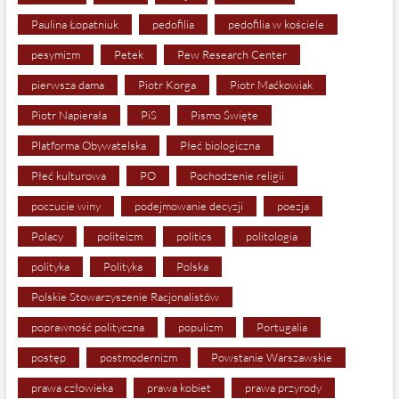
Paulina Łopatniuk
pedofilia
pedofilia w kościele
pesymizm
Petek
Pew Research Center
pierwsza dama
Piotr Korga
Piotr Maćkowiak
Piotr Napierała
PiS
Pismo Święte
Platforma Obywatelska
Płeć biologiczna
Płeć kulturowa
PO
Pochodzenie religii
poczucie winy
podejmowanie decyzji
poezja
Polacy
politeizm
politics
politologia
polityka
Polityka
Polska
Polskie Stowarzyszenie Racjonalistów
poprawność polityczna
populizm
Portugalia
postęp
postmodernizm
Powstanie Warszawskie
prawa człowieka
prawa kobiet
prawa przyrody