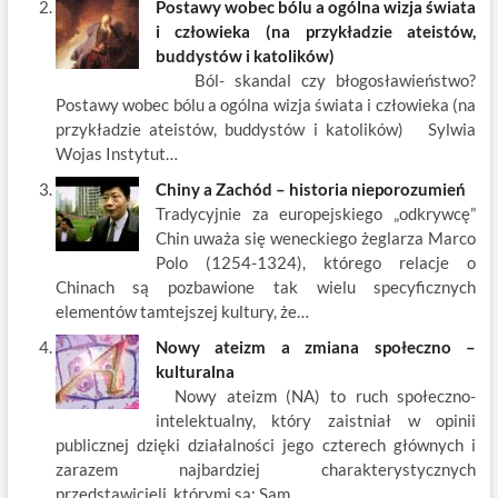
Postawy wobec bólu a ogólna wizja świata
i człowieka (na przykładzie ateistów,
buddystów i katolików)
Ból- skandal czy błogosławieństwo?
Postawy wobec bólu a ogólna wizja świata i człowieka (na
przykładzie ateistów, buddystów i katolików) Sylwia
Wojas Instytut…
Chiny a Zachód – historia nieporozumień
Tradycyjnie za europejskiego „odkrywcę”
Chin uważa się weneckiego żeglarza Marco
Polo (1254-1324), którego relacje o
Chinach są pozbawione tak wielu specyficznych
elementów tamtejszej kultury, że…
Nowy ateizm a zmiana społeczno –
kulturalna
Nowy ateizm (NA) to ruch społeczno-
intelektualny, który zaistniał w opinii
publicznej dzięki działalności jego czterech głównych i
zarazem najbardziej charakterystycznych
przedstawicieli, którymi są: Sam…