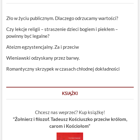
Zło w życiu publicznym. Dlaczego odrzucamy wartości?
Czy lekcje religii – straszenie dzieci bogiem i piekłem –
powinny być legalne?
Ateizm egzystencjalny. Za i przeciw
Wieniawski odzyskany przez barwy.
Romantyczny skrzypek w czasach chłodnej dokładności
KSIĄŻKI
Chcesz nas weprzeć? Kup książkę!
"Żołnierz i filozof. Tadeusz Kościuszko przeciw królom,
carom i Kościołom”