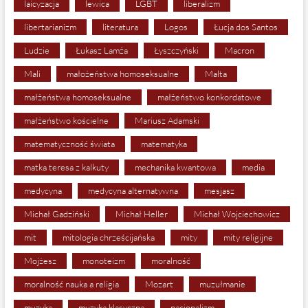
laicyzacja
lewica
LGBT
liberalizm
libertarianizm
literatura
Logos
Łucja dos Santos
Ludzie
Łukasz Lamża
Łyszczyński
Macron
Mali
małożeństwa homoseksualne
Malta
małżeństwa homoseksualne
małżeństwo konkordatowe
małżeństwo kościelne
Mariusz Adamski
matematyczność świata
matematyka
matka teresa z kalkuty
mechanika kwantowa
media
medycyna
medycyna alternatywna
mesjasz
Michał Gadziński
Michał Heller
Michał Wojciechowicz
mit
mitologia chrześcijańska
mity
mity religijne
Mojżesz
monoteizm
moralność
moralność nauka a religia
Mozart
muzułmanie
muzyka
muzyka klasyczna
nacjonalizm