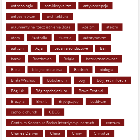
antropologia
antyklerykalizm
antykoncepcja
antysemityzm
architektura
argumenty na rzecz istnienia Boga
Ateizm
ateizm
atom
Australia
Austria
autorytaryzm
autyzm
Azja
badania sondażowe
Bali
barok
Beethoven
Belgia
bezwyznaniowość
Biblia
biblijne oszustwa
Biedroń
biologia
Bliski Wschód
Bobolanum
bóg
Bóg jest miłością
Bóg luk
Bóg zapchajdziura
Brave Festival
Brazylia
Brexit
Brytyjczycy
buddyzm
catholic church
CBOS
Centrum Kopernika Badań Interdyscyplinarnych
cenzura
Charles Darwin
China
Chiny
Chrystus