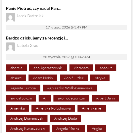
Panie Piotruś, czy nadal Pan...
Jacek Bartosiak
17 lutego, 2026 @ 3:49 PM
Bardzo dziękujemy za recenzję i...
Izabela Grad
20 stycznia, 2026 @ 10:42 AM
aborcja
abp Jędraszewski
Abraham
absolut
absurd
Adam Nobis
Adolf Hitler
Afryka
Agenda Europe
Agnieszko Wołk-Łaniewska
agnostycyzm
AI
akomodacjonizm
Alvert Jann
Ameryka
Ameryka Południowa
Amerykanie
Andrzej Dominiczak
Andrzej Duda
Andrzej Koraszewski
Angela Merkel
Anglia