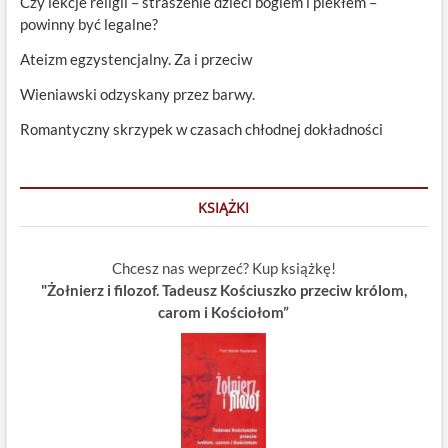
Czy lekcje religii – straszenie dzieci bogiem i piekłem –
powinny być legalne?
Ateizm egzystencjalny. Za i przeciw
Wieniawski odzyskany przez barwy.
Romantyczny skrzypek w czasach chłodnej dokładności
KSIĄŻKI
Chcesz nas weprzeć? Kup książkę!
"Żołnierz i filozof. Tadeusz Kościuszko przeciw królom,
carom i Kościołom”