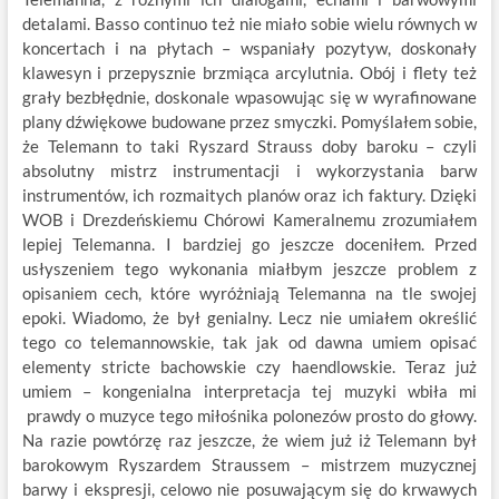
detalami. Basso continuo też nie miało sobie wielu równych w
koncertach i na płytach – wspaniały pozytyw, doskonały
klawesyn i przepysznie brzmiąca arcylutnia. Obój i flety też
grały bezbłędnie, doskonale wpasowując się w wyrafinowane
plany dźwiękowe budowane przez smyczki. Pomyślałem sobie,
że Telemann to taki Ryszard Strauss doby baroku – czyli
absolutny mistrz instrumentacji i wykorzystania barw
instrumentów, ich rozmaitych planów oraz ich faktury. Dzięki
WOB i Drezdeńskiemu Chórowi Kameralnemu zrozumiałem
lepiej Telemanna. I bardziej go jeszcze doceniłem. Przed
usłyszeniem tego wykonania miałbym jeszcze problem z
opisaniem cech, które wyróżniają Telemanna na tle swojej
epoki. Wiadomo, że był genialny. Lecz nie umiałem określić
tego co telemannowskie, tak jak od dawna umiem opisać
elementy stricte bachowskie czy haendlowskie. Teraz już
umiem – kongenialna interpretacja tej muzyki wbiła mi
prawdy o muzyce tego miłośnika polonezów prosto do głowy.
Na razie powtórzę raz jeszcze, że wiem już iż Telemann był
barokowym Ryszardem Straussem – mistrzem muzycznej
barwy i ekspresji, celowo nie posuwającym się do krwawych