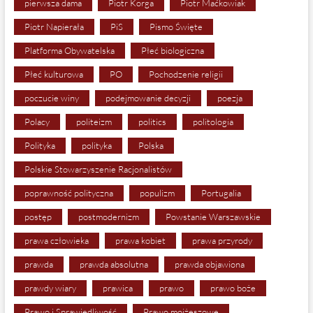
pierwsza dama
Piotr Korga
Piotr Maćkowiak
Piotr Napierała
PiS
Pismo Święte
Platforma Obywatelska
Płeć biologiczna
Płeć kulturowa
PO
Pochodzenie religii
poczucie winy
podejmowanie decyzji
poezja
Polacy
politeizm
politics
politologia
Polityka
polityka
Polska
Polskie Stowarzyszenie Racjonalistów
poprawność polityczna
populizm
Portugalia
postęp
postmodernizm
Powstanie Warszawskie
prawa człowieka
prawa kobiet
prawa przyrody
prawda
prawda absolutna
prawda objawiona
prawdy wiary
prawica
prawo
prawo boże
Prawo i Sprawiedliwość
Prawo mojżeszowe