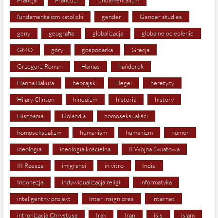
fundamentalizm katolicki
gender
Gender studies
geny
geografia
globalizacja
globalne ocieplenie
GMO
góry
gospodarka
Grecja
Grzegorz Roman
Hamas
hańderek
Hanna Bakuła
hebrajski
Hegel
heretycy
Hilary Clinton
hinduizm
historia
history
Hiszpania
Holandia
homoseksualiści
homoseksualizm
humanism
humanizm
humor
ideologia
ideologia kościelna
II Wojna Światowa
III Rzesza
imigranci
in vitro
Indie
Indonezja
indywidualizacja religii
informatyka
inteligentny projekt
Inter insigniores
internet
intronizacja Chrystusa
Irak
Iran
isis
islam