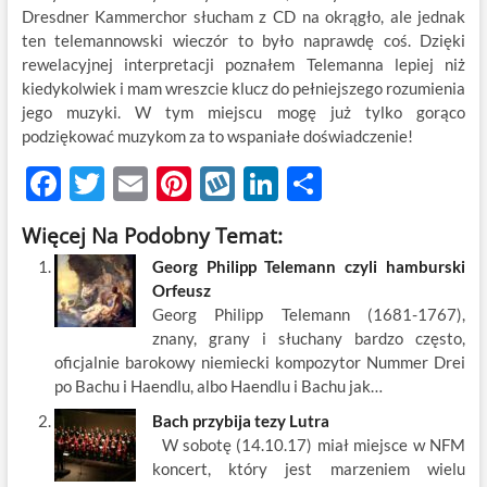
Dresdner Kammerchor słucham z CD na okrągło, ale jednak
ten telemannowski wieczór to było naprawdę coś. Dzięki
rewelacyjnej interpretacji poznałem Telemanna lepiej niż
kiedykolwiek i mam wreszcie klucz do pełniejszego rozumienia
jego muzyki. W tym miejscu mogę już tylko gorąco
podziękować muzykom za to wspaniałe doświadczenie!
F
T
E
Pi
W
Li
S
ac
w
m
nt
y
n
h
Więcej Na Podobny Temat:
e
itt
ail
er
k
k
ar
Georg Philipp Telemann czyli hamburski
b
er
es
o
e
e
Orfeusz
o
t
p
dI
Georg Philipp Telemann (1681-1767),
znany, grany i słuchany bardzo często,
o
n
oficjalnie barokowy niemiecki kompozytor Nummer Drei
k
po Bachu i Haendlu, albo Haendlu i Bachu jak…
Bach przybija tezy Lutra
W sobotę (14.10.17) miał miejsce w NFM
koncert, który jest marzeniem wielu