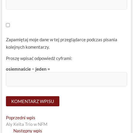
Zapamiętaj moje dane w tej przeglądarce podczas pisania
kolejnych komentarzy.
Proszę wpisać odpowiedź cyframi:
osiemnaście − jeden =
Nawigacja
Previous
Poprzedni wpis
post:
Aly Keïta Trio w NFM
wpisu
Next
Następny wpis