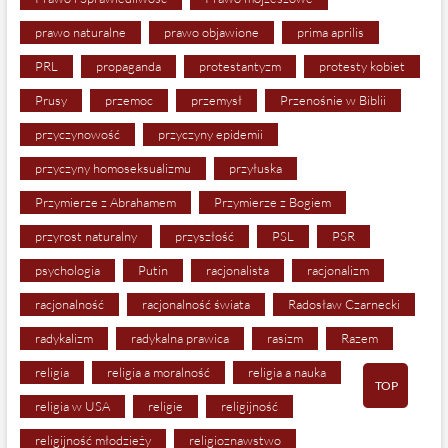
prawo naturalne
prawo objawione
prima aprilis
PRL
propaganda
protestantyzm
protesty kobiet
Prusy
przemoc
przemysł
Przenośnie w Biblii
przyczynowość
przyczyny epidemii
przyczyny homoseksualizmu
przyłuska
Przymierze z Abrahamem
Przymierze z Bogiem
przyrost naturalny
przyszłość
PSL
PSR
psychologia
Putin
racjonalista
racjonalizm
racjonalność
racjonalność świata
Radosław Czarnecki
radykalizm
radykalna prawica
rasizm
Razem
religia
religia a moralność
religia a nauka
TOP
religia w USA
religie
religijność
religijność młodzieży
religioznawstwo