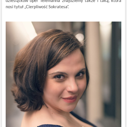
dziesiątków oper Telemanna znajdziemy także i taką, która
nosi tytuł „Cierpliwość Sokratesa”.