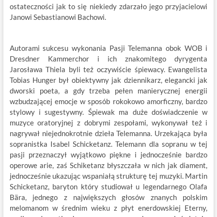
ostateczności jak to się niekiedy zdarzało jego przyjacielowi
Janowi Sebastianowi Bachowi.
Autorami sukcesu wykonania Pasji Telemanna obok WOB i
Dresdner Kammerchor i ich znakomitego dyrygenta
Jarosława Thiela byli też oczywiście śpiewacy. Ewangelista
Tobias Hunger był obiektywny jak dziennikarz, elegancki jak
dworski poeta, a gdy trzeba pełen manierycznej energii
wzbudzającej emocje w sposób rokokowo amorficzny, bardzo
stylowy i sugestywny. Śpiewak ma duże doświadczenie w
muzyce oratoryjnej z dobrymi zespołami, wykonywał też i
nagrywał niejednokrotnie dzieła Telemanna. Urzekająca była
sopranistka Isabel Schicketanz. Telemann dla sopranu w tej
pasji przeznaczył wyjątkowo piękne i jednocześnie bardzo
operowe arie, zaś Schiketanz błyszczała w nich jak diament,
jednocześnie ukazując wspaniałą strukturę tej muzyki. Martin
Schicketanz, baryton który studiował u legendarnego Olafa
Bära, jednego z największych głosów znanych polskim
melomanom w średnim wieku z płyt enerdowskiej Eterny,