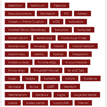
katechizm
katolicyzm
Kędziora
klauzula sumienia
klerykalizm
KO
kobiety
Kobiety w Piśmie Świętym
KOD
kolonializm
Komitet Obrony Demokracji
komunizm
konkordat
konserwatyzm
konstytucja
Konstytucja 3 maja
koronawirus
korupcja
kościół
Kościół katolicki
kościół mocy
kosmici
kosmos
kreacjonizm
królestwo boze
Krytyka religii
Kryzys Kościoła
kryzys religii
Krzysztof Marczak
ks. prof. Salij
ksiądz
książka
kuchanny
kultura
Kurdowie
laicyzacja
lewica
LGBT
liberalizm
libertarianizm
literatura
Logos
Łucja dos Santos
Ludzie
Łukasz Lamża
Łyszczyński
Macron