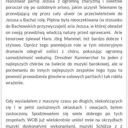
realizował partię Jezusa z ogromną charyzmą i świetnie
poruszał się po ozdobnym arioso, jakim uczynił Telemann tę
przewijającą się przez cały utwór (w przeciwieństwie do
Jezusa u Bacha) rolę. Piękna była nieoczekiwana (w stosunku
do Bachowskich przyzwyczajeń) aria Jezusa, w której obnażał
on swoją prawdziwą władczą naturę przed oprawcami. Arie
tenorowe śpiewał Hans Jörg Mammel, też bardzo dobrze I
stylowo. Oprócz tego pomniejsze role w tym misteryjnym
dramacie odegrali soliści z chóru, pokazując ogromną
samodzielność wokalną. Dresdner Kammerchor to jeden z
najlepszych chórów na świecie do muzyki barokowej, ale w
porównaniu do innych najlepszych zespołów tego typu ta
pewność prowadzenia głosów w solowych partiach i tak robiła
wrażenie.
Gdy wysiadałem z maszyny czasu po długich, niekończących
się i w pełni zasłużonych oklaskach i owacjach, byłem
zaskoczony. Spodziewałem się wiele dobrego po tych
zespołach. WOB już wielokrotnie uniósł mnie na skrzydłach
muzyki doskonałymi wykonaniami, muzyki Schütza z z