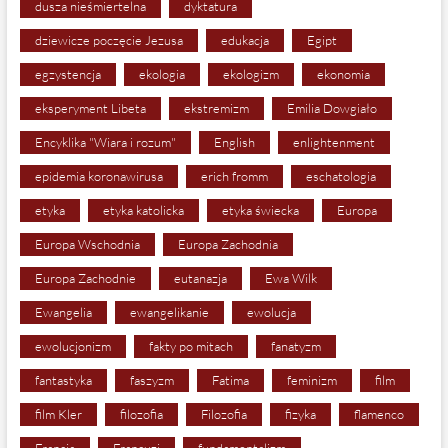
dusza nieśmiertelna
dyktatura
dziewicze poczęcie Jezusa
edukacja
Egipt
egzystencja
ekologia
ekologizm
ekonomia
eksperyment Libeta
ekstremizm
Emilia Dowgiało
Encyklika "Wiara i rozum"
English
enlightenment
epidemia koronawirusa
erich fromm
eschatologia
etyka
etyka katolicka
etyka świecka
Europa
Europa Wschodnia
Europa Zachodnia
Europa Zachodnie
eutanazja
Ewa Wilk
Ewangelia
ewangelikanie
ewolucja
ewolucjonizm
fakty po mitach
fanatyzm
fantastyka
faszyzm
Fatima
feminizm
film
film Kler
filozofia
Filozofia
fizyka
flamenco
Francja
Francuzi
fundamentalizm