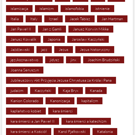
islamizacja
islamizm
islamofobia
istnienie
Italia
Italy
Izrael
Jacek Tabisz
Jan Hartman
Jan Paweł II
Jan z Gamli
Janusz Korwin Mikke
Janusz Kowalik
Japonia
Jarosław Kaczyński
Jażdżewski
jazz
Jezus
Jezus historyczny
językoznawstwo
jidysz
jinx
Joachim Brudziński
Joanna Senyszyn
Jubileuszowy Akt Przyjęcia Jezusa Chrystusa za Króla i Pana
judaizm
Kaczyński
Kaja Bryx
Kanada
Kanion Colorado
Kanonizacja
kapitalizm
kapłaństwo kobiet
kara śmierci
kara śmierci a Jan Paweł II
kara śmierci a katechizm
kara śmierci a Kościół
Karol Fjałkowski
Katalonia