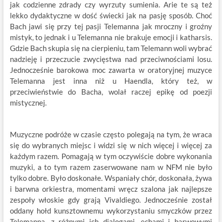
jak codzienne zdrady czy wyrzuty sumienia. Arie te są też
lekko dydaktyczne w dość świecki jak na pasję sposób. Choć
Bach jawi się przy tej pasji Telemanna jak mroczny i groźny
mistyk, to jednak i u Telemanna nie brakuje emocji i katharsis.
Gdzie Bach skupia się na cierpieniu, tam Telemann woli wybrać
nadzieję i przeczucie zwycięstwa nad przeciwnościami losu.
Jednocześnie barokowa moc zawarta w oratoryjnej muzyce
Telemanna jest inna niż u Haendla, który też, w
przeciwieństwie do Bacha, wolał raczej epikę od poezji
mistycznej.
Muzyczne podróże w czasie często polegają na tym, że wraca
się do wybranych miejsc i widzi się w nich więcej i więcej za
każdym razem. Pomagają w tym oczywiście dobre wykonania
muzyki, a to tym razem zaserwowane nam w NFM nie było
tylko dobre. Było doskonałe. Wspaniały chór, doskonała, żywa
i barwna orkiestra, momentami wręcz szalona jak najlepsze
zespoły włoskie gdy grają Vivaldiego. Jednocześnie został
oddany hołd kunsztownemu wykorzystaniu smyczków przez
Telemanna, z różnymi ich dialogami, echami i barwowymi