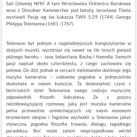
Sali Głównej NFM. A tam Wrocławska Orkiestra Barokowa
wraz z Dresdner Kammerchor pod batutą Jarosława Thiela
wystawili Pasję wg św. Łukasza TWV 5:29 (1744) Georga
Philippa Telemanna (1681–1767).
Telemann był jednym z najpłodniejszych kompozytorów w
dziejach muzyki, wyróżniał się nawet na tle innych gwiazd
późnego baroku – Jana Sebastiana Bacha i Haendla. Samych
pasji napisał około czterdziestu, z czego zachowała się
połowa. Do dziś jednak w sercach melomanów dominuje jego
muzyka kameralna – cudownie pogodna a jednocześnie
doskonała w swoim kunszcie. Ta doskonałość czyni z
beztroskich dzieł Telemanna swego rodzaju muzyczny
odpowiednik filozofii Sokratesa. Ze z pozoru
niezobowiązującej rozmowy, jaką jest muzyka kameralna
pełna przeważnie uśmiechających się swym nosowym
brzmieniem obojów i fagotów wychodzi u Telemanna jakaś
słoneczna, pogodna filozofia trwania, dialogu, łagodnego
paradoksu. Być może zatem nieprzypadkowo wśród