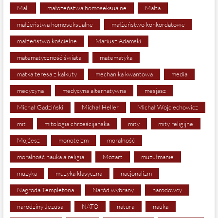
Mali
małożeństwa homoseksualne
Malta
małżeństwa homoseksualne
małżeństwo konkordatowe
małżeństwo kościelne
Mariusz Adamski
matematyczność świata
matematyka
matka teresa z kalkuty
mechanika kwantowa
media
medycyna
medycyna alternatywna
mesjasz
Michał Gadziński
Michał Heller
Michał Wojciechowicz
mit
mitologia chrześcijańska
mity
mity religijne
Mojżesz
monoteizm
moralność
moralność nauka a religia
Mozart
muzułmanie
muzyka
muzyka klasyczna
nacjonalizm
Nagroda Templetona
Naród wybrany
narodowcy
narodziny Jezusa
NATO
natura
nauka