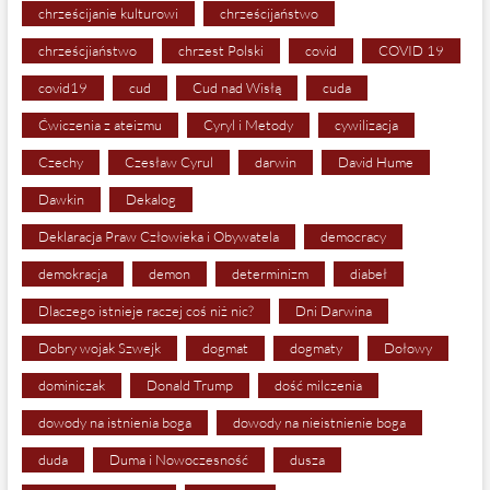
chrześcijanie kulturowi
chrześcijaństwo
chrześcjiaństwo
chrzest Polski
covid
COVID 19
covid19
cud
Cud nad Wisłą
cuda
Ćwiczenia z ateizmu
Cyryl i Metody
cywilizacja
Czechy
Czesław Cyrul
darwin
David Hume
Dawkin
Dekalog
Deklaracja Praw Człowieka i Obywatela
democracy
demokracja
demon
determinizm
diabeł
Dlaczego istnieje raczej coś niż nic?
Dni Darwina
Dobry wojak Szwejk
dogmat
dogmaty
Dołowy
dominiczak
Donald Trump
dość milczenia
dowody na istnienia boga
dowody na nieistnienie boga
duda
Duma i Nowoczesność
dusza