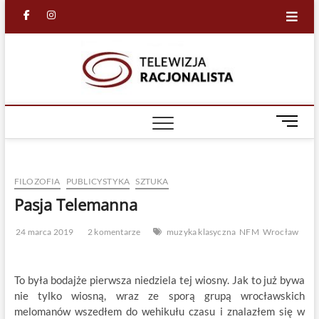
Skip
facebook
in
to
content
Racjona
RACJONALNA
TELEWIZJA
TV
M
e
n
u
FILOZOFIA
PUBLICYSTYKA
SZTUKA
B
u
Pasja Telemanna
t
t
24 marca 2019
2 komentarze
muzyka klasyczna
NFM
Wrocław
o
n
To była bodajże pierwsza niedziela tej wiosny. Jak to już bywa
nie tylko wiosną, wraz ze sporą grupą wrocławskich
melomanów wszedłem do wehikułu czasu i znalazłem się w