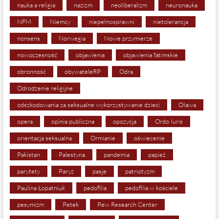
nauka a religia
nazizm
neoliberalizm
neuronauka
NFM
Niemcy
niepełnosprawni
nietolerancja
nonsens
Norwegia
Nowe przymierze
nowoczesność
objawienia
objawienia fatimskie
obronność
obywateleRP
Odra
Odrodzenie religijne
odszkodowania za seksualne wykorzystywanie dzieci
Oława
opera
opinia publiczna
opozycja
Ordo Iuris
orientacja seksualna
Ormianie
oświecenie
Pakistan
Palestyna
pandemia
papież
parytety
Paryż
pasje
patriotyzm
Paulina Łopatniuk
pedofilia
pedofilia w kościele
pesymizm
Petek
Pew Research Center