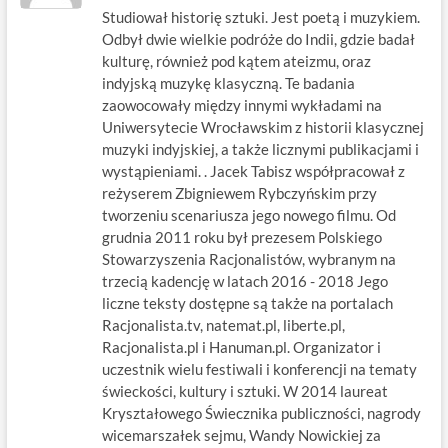
Studiował historię sztuki. Jest poetą i muzykiem.
Odbył dwie wielkie podróże do Indii, gdzie badał
kulturę, również pod kątem ateizmu, oraz
indyjską muzykę klasyczną. Te badania
zaowocowały między innymi wykładami na
Uniwersytecie Wrocławskim z historii klasycznej
muzyki indyjskiej, a także licznymi publikacjami i
wystąpieniami. . Jacek Tabisz współpracował z
reżyserem Zbigniewem Rybczyńskim przy
tworzeniu scenariusza jego nowego filmu. Od
grudnia 2011 roku był prezesem Polskiego
Stowarzyszenia Racjonalistów, wybranym na
trzecią kadencję w latach 2016 - 2018 Jego
liczne teksty dostępne są także na portalach
Racjonalista.tv, natemat.pl, liberte.pl,
Racjonalista.pl i Hanuman.pl. Organizator i
uczestnik wielu festiwali i konferencji na tematy
świeckości, kultury i sztuki. W 2014 laureat
Kryształowego Świecznika publiczności, nagrody
wicemarszałek sejmu, Wandy Nowickiej za