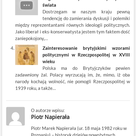
świata
Dostrzegam w naszym kraju pewną
tendencję do zamierania dyskusji i polemiki
między reprezentantami równych ideologii politycznych.
Jako liberał i eks-konserwatysta jestem tym faktem dość
zaniepokojony,…
Zainteresowanie brytyjskimi wzorami
politycznymi w Rzeczpospolitej w XVIII
wieku
Polska ma do Brytyjczyków pewien
zadawniony żal. Polacy wyrzucają im, że, mimo, iż oba
narody kochają wolność, nie pomogli Rzeczpospolitej w
1939 roku, a także…
O autorze wpisu:
Piotr Napierała
Piotr Marek Napierała (ur. 18 maja 1982 roku w
Poznaniu) – historyk dziejów nowożytnych,