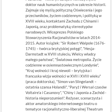
doktor nauk humanistycznych w zakresie historii.
Zajmuje się myślą polityczną Oświecenia i jego
przeciwników, życiem codziennym, i polityką w
XVIII wieku, kontaktami Zachodu z Chinami i
Japonią, oraz problematyką stereotypów
narodowych. Wiceprezes Polskiego
Stowarzyszenia Racjonalistów w latach 2014-
2015. Autor książek: "Sir Robert Walpole (1676-
1745) – twórca brytyjskiej potęgi", "Hesja-
Darmstadt w XVIII stuleciu, Wielcy władcy
małego państwa", "Światowa metropolia. Życie
codzienne w osiemnastowiecznym Londynie",
"Kraj wolności i kraj niewoli – brytyjska i
francuska wizja wolności w XVII i XVIII wieku"
(praca doktorska), "Simon van Slingelandt –
ostatnia szansa Holandii", "Paryż i Wersal czasów
Voltaire'a i Casanovy", "Chiny i Japonia a Zachód -
historia nieporozumień". Reżyser, scenarzysta i
aktor amatorskiego internetowego teatru o
tematyce racjonalistyczno-liberalnej Theatrum