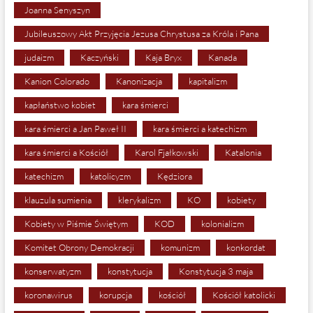
Joanna Senyszyn
Jubileuszowy Akt Przyjęcia Jezusa Chrystusa za Króla i Pana
judaizm
Kaczyński
Kaja Bryx
Kanada
Kanion Colorado
Kanonizacja
kapitalizm
kapłaństwo kobiet
kara śmierci
kara śmierci a Jan Paweł II
kara śmierci a katechizm
kara śmierci a Kościół
Karol Fjałkowski
Katalonia
katechizm
katolicyzm
Kędziora
klauzula sumienia
klerykalizm
KO
kobiety
Kobiety w Piśmie Świętym
KOD
kolonializm
Komitet Obrony Demokracji
komunizm
konkordat
konserwatyzm
konstytucja
Konstytucja 3 maja
koronawirus
korupcja
kościół
Kościół katolicki