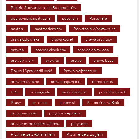
Polskie Stowarzyszenie Racjonalistów
poprawność polityczna
populizm
Portugalia
postęp
postmodernizm
Powstanie Warszawskie
prawa człowieka
prawa kobiet
prawa przyrody
prawda
prawda absolutna
prawda objawiona
prawdy wiary
prawica
prawo
prawo boże
Prawo i Sprawiedliwość
Prawo mojżeszowe
prawo naturalne
prawo objawione
prima aprilis
PRL
propaganda
protestantyzm
protesty kobiet
Prusy
przemoc
przemysł
Przenośnie w Biblii
przyczynowość
przyczyny epidemii
przyczyny homoseksualizmu
przyłuska
Przymierze z Abrahamem
Przymierze z Bogiem