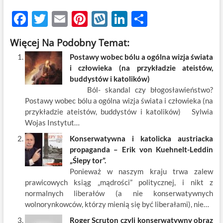
F
T
E
Pi
W
Li
S
ac
w
m
nt
y
n
h
Więcej Na Podobny Temat:
e
itt
ail
er
k
k
ar
Postawy wobec bólu a ogólna wizja świata
b
er
es
o
e
e
i człowieka (na przykładzie ateistów,
o
t
p
dI
buddystów i katolików)
Ból- skandal czy błogosławieństwo?
o
n
Postawy wobec bólu a ogólna wizja świata i człowieka (na
k
przykładzie ateistów, buddystów i katolików) Sylwia
Wojas Instytut…
Konserwatywna i katolicka austriacka
propaganda – Erik von Kuehnelt-Leddin
„Ślepy tor”.
Ponieważ w naszym kraju trwa zalew
prawicowych ksiąg „mądrości” politycznej, i nikt z
normalnych liberałów (a nie konserwatywnych
wolnorynkowców, którzy mienią się być liberałami), nie…
Roger Scruton czyli konserwatywny obraz