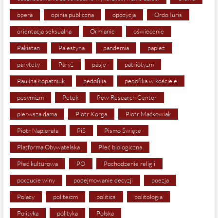
opera
opinia publiczna
opozycja
Ordo Iuris
orientacja seksualna
Ormianie
oświecenie
Pakistan
Palestyna
pandemia
papież
parytety
Paryż
pasje
patriotyzm
Paulina Łopatniuk
pedofilia
pedofilia w kościele
pesymizm
Petek
Pew Research Center
pierwsza dama
Piotr Korga
Piotr Maćkowiak
Piotr Napierała
PiS
Pismo Święte
Platforma Obywatelska
Płeć biologiczna
Płeć kulturowa
PO
Pochodzenie religii
poczucie winy
podejmowanie decyzji
poezja
Polacy
politeizm
politics
politologia
Polityka
polityka
Polska