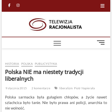
Skip
facebook
in
to
content
Racjona
RACJONALNA
TELEWIZJA
TV
M
e
n
u
HISTORIA
POLSKA
PUBLICYSTYKA
B
u
Polska NIE ma niestety tradycji
t
liberalnych
t
o
9 stycznia 2015
2 komentarze
liberalizm
Piotr Napierała
n
Polska sarmacka była gułagiem chłopów, a życie nawet
szlachcica było tanie. Nie było prawa ani policji, anarchia to
nie wolność.