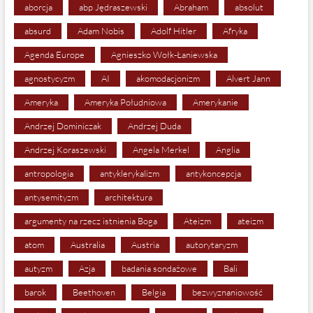
aborcja
abp Jędraszewski
Abraham
absolut
absurd
Adam Nobis
Adolf Hitler
Afryka
Agenda Europe
Agnieszko Wołk-Łaniewska
agnostycyzm
AI
akomodacjonizm
Alvert Jann
Ameryka
Ameryka Południowa
Amerykanie
Andrzej Dominiczak
Andrzej Duda
Andrzej Koraszewski
Angela Merkel
Anglia
antropologia
antyklerykalizm
antykoncepcja
antysemityzm
architektura
argumenty na rzecz istnienia Boga
Ateizm
ateizm
atom
Australia
Austria
autorytaryzm
autyzm
Azja
badania sondażowe
Bali
barok
Beethoven
Belgia
bezwyznaniowość