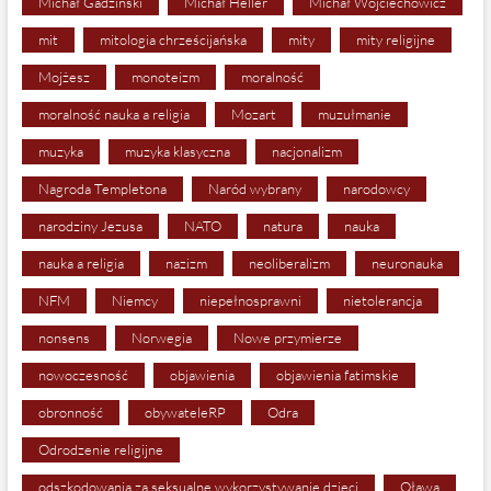
Michał Gadziński
Michał Heller
Michał Wojciechowicz
mit
mitologia chrześcijańska
mity
mity religijne
Mojżesz
monoteizm
moralność
moralność nauka a religia
Mozart
muzułmanie
muzyka
muzyka klasyczna
nacjonalizm
Nagroda Templetona
Naród wybrany
narodowcy
narodziny Jezusa
NATO
natura
nauka
nauka a religia
nazizm
neoliberalizm
neuronauka
NFM
Niemcy
niepełnosprawni
nietolerancja
nonsens
Norwegia
Nowe przymierze
nowoczesność
objawienia
objawienia fatimskie
obronność
obywateleRP
Odra
Odrodzenie religijne
odszkodowania za seksualne wykorzystywanie dzieci
Oława