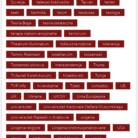
Szwecja
tadeusz kościuszko
Tajwan
taniec
teatr
technika
teizm
teodycea
teologia
Teoria Boga
teoria ostateczna
terapie niekonwencjonalne
terroryzm
Theatrum Illuminatum
toksyczna rodzina
tolerancja
Tommy Robinson
totalitaryzm
tożsamość
Tożsamość płciowa
transcendencja
Trump
Trybunał Konstytucyjny
trzaskowski
Turcja
TVP Info
twierdzenie
Tybet
Uchodźcy
UE
UK
Ukraina
UKSW
Unia Europejska
uniwersytet
Uniwersytet Kardynała Stefana Wyszyńskiego
Uniwersytet Papieski w Krakowie
urojenia
Urojenia religijne
Urojenia zinstytucjonalizowane
USA
utopia
Voltaire
Wall Street
waniek