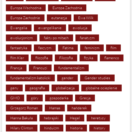
Europa Wschodnia
Europa Zachodnia
Europa Zachodnie
eutanazja
Ewa Wilk
Ewangelia
ewangelikanie
ewolucja
ewolucjonizm
fakty po mitach
fanatyzm
fantastyka
faszyzm
Fatima
feminizm
film
film Kler
filozofia
Filozofia
fizyka
flamenco
Francja
Francuzi
fundamentalizm
fundamentalizm katolicki
gender
Gender studies
geny
geografia
globalizacja
globalne ocieplenie
GMO
góry
gospodarka
Grecja
Grzegorz Roman
Hamas
hańderek
Hanna Bakuła
hebrajski
Hegel
heretycy
Hilary Clinton
hinduizm
historia
history