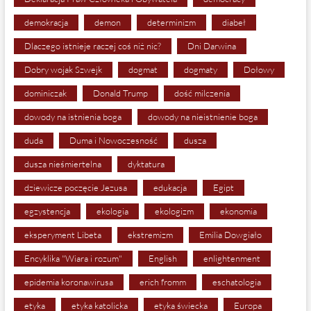
demokracja
demon
determinizm
diabeł
Dlaczego istnieje raczej coś niż nic?
Dni Darwina
Dobry wojak Szwejk
dogmat
dogmaty
Dołowy
dominiczak
Donald Trump
dość milczenia
dowody na istnienia boga
dowody na nieistnienie boga
duda
Duma i Nowoczesność
dusza
dusza nieśmiertelna
dyktatura
dziewicze poczęcie Jezusa
edukacja
Egipt
egzystencja
ekologia
ekologizm
ekonomia
eksperyment Libeta
ekstremizm
Emilia Dowgiało
Encyklika "Wiara i rozum"
English
enlightenment
epidemia koronawirusa
erich fromm
eschatologia
etyka
etyka katolicka
etyka świecka
Europa