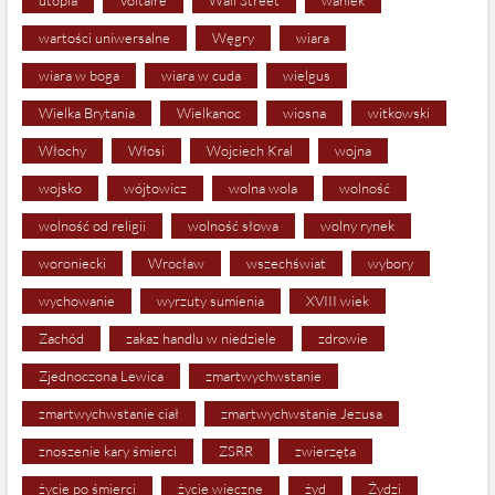
wartości uniwersalne
Węgry
wiara
wiara w boga
wiara w cuda
wielgus
Wielka Brytania
Wielkanoc
wiosna
witkowski
Włochy
Włosi
Wojciech Kral
wojna
wojsko
wójtowicz
wolna wola
wolność
wolność od religii
wolność słowa
wolny rynek
woroniecki
Wrocław
wszechświat
wybory
wychowanie
wyrzuty sumienia
XVIII wiek
Zachód
zakaz handlu w niedziele
zdrowie
Zjednoczona Lewica
zmartwychwstanie
zmartwychwstanie ciał
zmartwychwstanie Jezusa
znoszenie kary śmierci
ZSRR
zwierzęta
życie po śmierci
życie wieczne
żyd
Żydzi