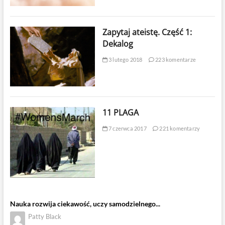
Zapytaj ateistę. Część 1:
Dekalog
3 lutego 2018
223 komentarze
11 PLAGA
7 czerwca 2017
221 komentarzy
Nauka rozwija ciekawość, uczy samodzielnego...
Patty Black