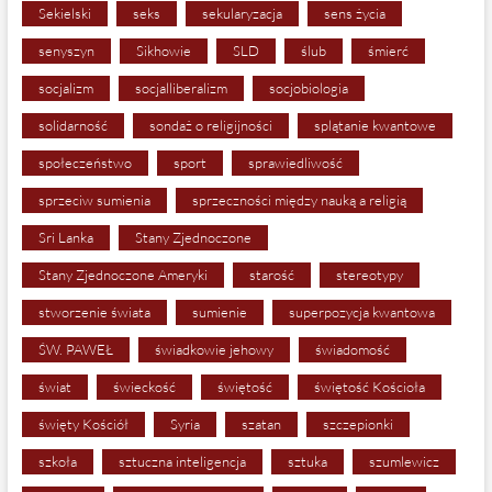
Sekielski
seks
sekularyzacja
sens życia
senyszyn
Sikhowie
SLD
ślub
śmierć
socjalizm
socjalliberalizm
socjobiologia
solidarność
sondaż o religijności
splątanie kwantowe
społeczeństwo
sport
sprawiedliwość
sprzeciw sumienia
sprzeczności między nauką a religią
Sri Lanka
Stany Zjednoczone
Stany Zjednoczone Ameryki
starość
stereotypy
stworzenie świata
sumienie
superpozycja kwantowa
ŚW. PAWEŁ
świadkowie jehowy
świadomość
świat
świeckość
świętość
świętość Kościoła
święty Kościół
Syria
szatan
szczepionki
szkoła
sztuczna inteligencja
sztuka
szumlewicz