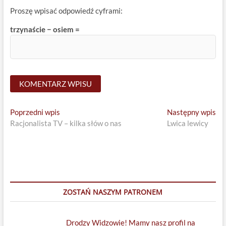
Proszę wpisać odpowiedź cyframi:
trzynaście − osiem =
Nawigacja
Previous
Ne
Poprzedni wpis
Następny wpis
post:
pos
Racjonalista TV – kilka słów o nas
Lwica lewicy
wpisu
ZOSTAŃ NASZYM PATRONEM
Drodzy Widzowie! Mamy nasz profil na