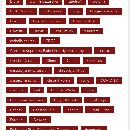
Biblia
biblijne oszustwa
Biedroń
biologia
Bliski Wschód
Bobolanum
bóg
Bóg jest miłością
Bóg luk
Bóg zapchajdziura
Brave Festival
Brazylia
Brexit
Brytyjczycy
buddyzm
catholic church
CBOS
Centrum Kopernika Badań Interdyscyplinarnych
cenzura
Charles Darwin
China
Chiny
Chrystus
chrześcijanie kulturowi
chrześcijaństwo
chrześcjiaństwo
chrzest Polski
covid
COVID 19
covid19
cud
Cud nad Wisłą
cuda
Ćwiczenia z ateizmu
Cyryl i Metody
cywilizacja
Czechy
Czesław Cyrul
darwin
David Hume
Dawkin
Dekalog
Deklaracja Praw Człowieka i Obywatela
democracy