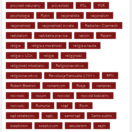
przyrost naturalny
przyszłość
PSL
PSR
psychologia
Putin
racjonalista
racjonalizm
racjonalność
racjonalność świata
Radosław Czarnecki
radykalizm
radykalna prawica
rasizm
Razem
religia
religia a moralność
religia a nauka
religia w USA
religie
religijność
religijność młodzieży
Religioznawstwo
religioznawstwo
Rewolucja francuska 1789 r.
RFN
Robert Biedroń
romantyzm
Rosja
rosłaniec
równość
rozum
rozwód
rozwód kościelny
rozwody
Rumunia
rząd
Rzym
sąd ostateczny
sądy
samorząd
Santo subito
scepticism
sceptycyzm
secularism
sejm