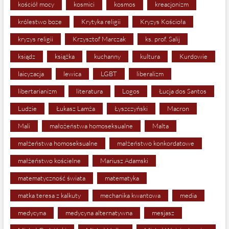
kościół mocy
kosmici
kosmos
kreacjonizm
królestwo boze
Krytyka religii
Kryzys Kościoła
kryzys religii
Krzysztof Marczak
ks. prof. Salij
ksiądz
książka
kuchanny
kultura
Kurdowie
laicyzacja
lewica
LGBT
liberalizm
libertarianizm
literatura
Logos
Łucja dos Santos
Ludzie
Łukasz Lamża
Łyszczyński
Macron
Mali
małożeństwa homoseksualne
Malta
małżeństwa homoseksualne
małżeństwo konkordatowe
małżeństwo kościelne
Mariusz Adamski
matematyczność świata
matematyka
matka teresa z kalkuty
mechanika kwantowa
media
medycyna
medycyna alternatywna
mesjasz