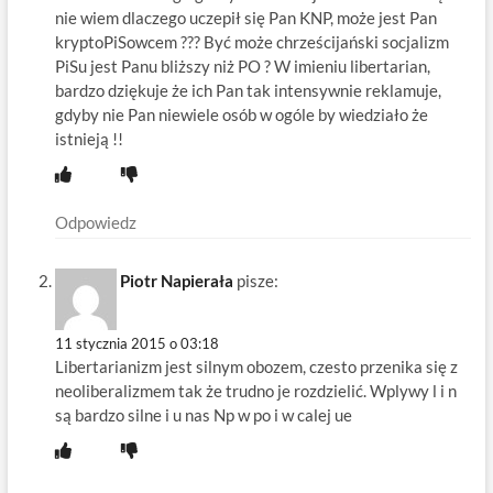
nie wiem dlaczego uczepił się Pan KNP, może jest Pan
kryptoPiSowcem ??? Być może chrześcijański socjalizm
PiSu jest Panu bliższy niż PO ? W imieniu libertarian,
bardzo dziękuje że ich Pan tak intensywnie reklamuje,
gdyby nie Pan niewiele osób w ogóle by wiedziało że
istnieją !!
Odpowiedz
Piotr Napierała
pisze:
11 stycznia 2015 o 03:18
Libertarianizm jest silnym obozem, czesto przenika się z
neoliberalizmem tak że trudno je rozdzielić. Wplywy l i n
są bardzo silne i u nas Np w po i w calej ue