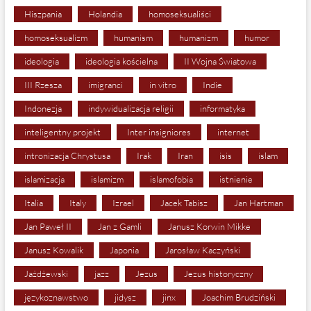
Hiszpania
Holandia
homoseksualiści
homoseksualizm
humanism
humanizm
humor
ideologia
ideologia kościelna
II Wojna Światowa
III Rzesza
imigranci
in vitro
Indie
Indonezja
indywidualizacja religii
informatyka
inteligentny projekt
Inter insigniores
internet
intronizacja Chrystusa
Irak
Iran
isis
islam
islamizacja
islamizm
islamofobia
istnienie
Italia
Italy
Izrael
Jacek Tabisz
Jan Hartman
Jan Paweł II
Jan z Gamli
Janusz Korwin Mikke
Janusz Kowalik
Japonia
Jarosław Kaczyński
Jażdżewski
jazz
Jezus
Jezus historyczny
językoznawstwo
jidysz
jinx
Joachim Brudziński