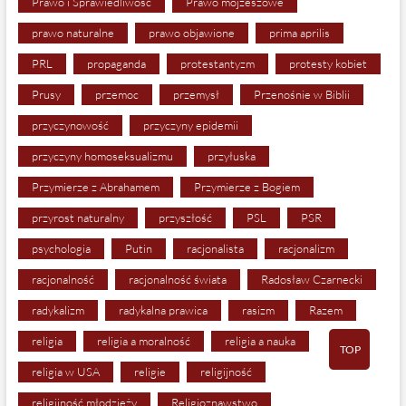
Prawo i Sprawiedliwość
Prawo mojżeszowe
prawo naturalne
prawo objawione
prima aprilis
PRL
propaganda
protestantyzm
protesty kobiet
Prusy
przemoc
przemysł
Przenośnie w Biblii
przyczynowość
przyczyny epidemii
przyczyny homoseksualizmu
przyłuska
Przymierze z Abrahamem
Przymierze z Bogiem
przyrost naturalny
przyszłość
PSL
PSR
psychologia
Putin
racjonalista
racjonalizm
racjonalność
racjonalność świata
Radosław Czarnecki
radykalizm
radykalna prawica
rasizm
Razem
religia
religia a moralność
religia a nauka
TOP
religia w USA
religie
religijność
religijność młodzieży
Religioznawstwo