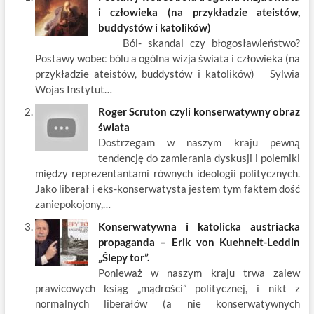
b
er
es
o
e
e
i człowieka (na przykładzie ateistów,
o
t
p
dI
buddystów i katolików)
Ból- skandal czy błogosławieństwo?
o
n
Postawy wobec bólu a ogólna wizja świata i człowieka (na
k
przykładzie ateistów, buddystów i katolików) Sylwia
Wojas Instytut…
Roger Scruton czyli konserwatywny obraz
świata
Dostrzegam w naszym kraju pewną
tendencję do zamierania dyskusji i polemiki
między reprezentantami równych ideologii politycznych.
Jako liberał i eks-konserwatysta jestem tym faktem dość
zaniepokojony,…
Konserwatywna i katolicka austriacka
propaganda – Erik von Kuehnelt-Leddin
„Ślepy tor”.
Ponieważ w naszym kraju trwa zalew
prawicowych ksiąg „mądrości” politycznej, i nikt z
normalnych liberałów (a nie konserwatywnych