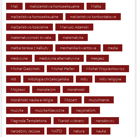
Mali
małożeństwa homoseksualne
Malta
małżeństwa homoseksualne
małżeństwo konkordatowe
małżeństwo kościelne
Mariusz Adamski
matematyczność świata
matematyka
matka teresa z kalkuty
mechanika kwantowa
media
medycyna
medycyna alternatywna
mesjasz
Michał Gadziński
Michał Heller
Michał Wojciechowicz
mit
mitologia chrześcijańska
mity
mity religijne
Mojżesz
monoteizm
moralność
moralność nauka a religia
Mozart
muzułmanie
muzyka
muzyka klasyczna
nacjonalizm
Nagroda Templetona
Naród wybrany
narodowcy
narodziny Jezusa
NATO
natura
nauka