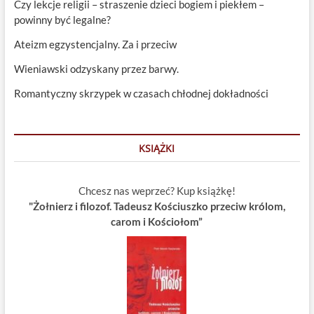
Czy lekcje religii – straszenie dzieci bogiem i piekłem –
powinny być legalne?
Ateizm egzystencjalny. Za i przeciw
Wieniawski odzyskany przez barwy.
Romantyczny skrzypek w czasach chłodnej dokładności
KSIĄŻKI
Chcesz nas weprzeć? Kup książkę!
"Żołnierz i filozof. Tadeusz Kościuszko przeciw królom,
carom i Kościołom”