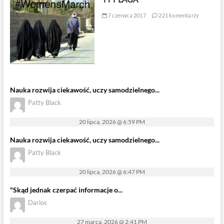
7 czerwca 2017
221 komentarzy
Nauka rozwija ciekawość, uczy samodzielnego...
Patty Black
20 lipca, 2026 @ 6:59 PM
Nauka rozwija ciekawość, uczy samodzielnego...
Patty Black
20 lipca, 2026 @ 6:47 PM
"Skąd jednak czerpać informacje o...
Darios
27 marca, 2026 @ 2:41 PM