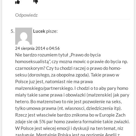
Odpowiedz
Lucek
pisze:
24 sierpnia 2014 o 04:56
Nie bardzo rozumiem tytuł „Prawo do bycia
homoseksualistą”, czy mozna mowic o prawie do bycia np.
czarnoskorym? Czy tu chodzi raczej o prawo do homo-
seksu (dorosłego, za obopolna zgoda). Takie prawo w
Polsce juz jest, natomiast nie ma prawa
małzenskiego/partnerskiego. I chodzi o to aby pary homo
miały takie same prawa i obowiazki (małzenskie) jak pary
hetero. Bo małzenstwo to nie jest pozwolenie na seks,
tylko umowa prawna (nt. wlasnosci, dziedziczenia itp).
Rzecz jest własciwie bardzo znikoma bo w Europie Zach
zdaje sie ok 5% par homo zawiera formalnie takie zwiazki.
W Polsce jest wiecej emocji i dyskusji na ten temat, niz
zasługuje. Mentalnie Polska jest na poziomie Anglii z