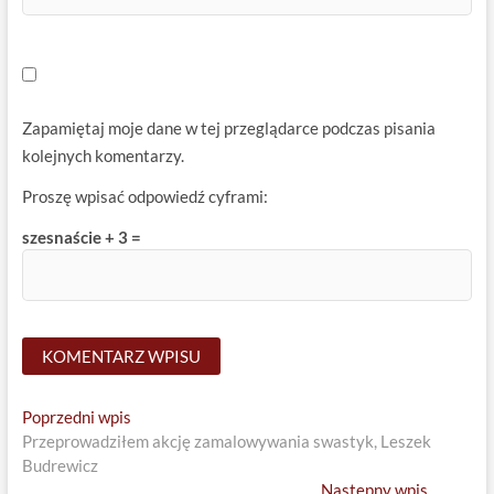
Zapamiętaj moje dane w tej przeglądarce podczas pisania
kolejnych komentarzy.
Proszę wpisać odpowiedź cyframi:
szesnaście + 3 =
Nawigacja
Previous
Poprzedni wpis
post:
Przeprowadziłem akcję zamalowywania swastyk, Leszek
wpisu
Budrewicz
Next
Następny wpis