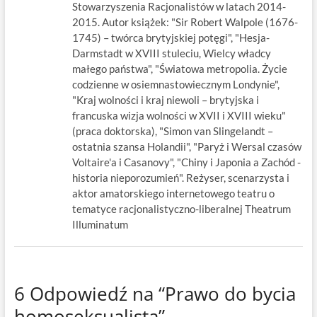
Stowarzyszenia Racjonalistów w latach 2014-
2015. Autor książek: "Sir Robert Walpole (1676-
1745) – twórca brytyjskiej potęgi", "Hesja-
Darmstadt w XVIII stuleciu, Wielcy władcy
małego państwa", "Światowa metropolia. Życie
codzienne w osiemnastowiecznym Londynie",
"Kraj wolności i kraj niewoli – brytyjska i
francuska wizja wolności w XVII i XVIII wieku"
(praca doktorska), "Simon van Slingelandt –
ostatnia szansa Holandii", "Paryż i Wersal czasów
Voltaire'a i Casanovy", "Chiny i Japonia a Zachód -
historia nieporozumień". Reżyser, scenarzysta i
aktor amatorskiego internetowego teatru o
tematyce racjonalistyczno-liberalnej Theatrum
Illuminatum
6 Odpowiedź na “Prawo do bycia
homoseksualistą”