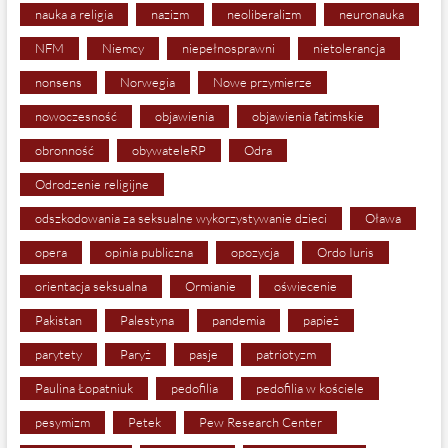
nauka a religia
nazizm
neoliberalizm
neuronauka
NFM
Niemcy
niepełnosprawni
nietolerancja
nonsens
Norwegia
Nowe przymierze
nowoczesność
objawienia
objawienia fatimskie
obronność
obywateleRP
Odra
Odrodzenie religijne
odszkodowania za seksualne wykorzystywanie dzieci
Oława
opera
opinia publiczna
opozycja
Ordo Iuris
orientacja seksualna
Ormianie
oświecenie
Pakistan
Palestyna
pandemia
papież
parytety
Paryż
pasje
patriotyzm
Paulina Łopatniuk
pedofilia
pedofilia w kościele
pesymizm
Petek
Pew Research Center