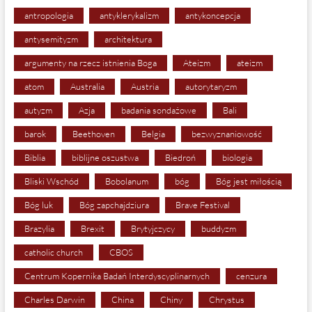
antropologia
antyklerykalizm
antykoncepcja
antysemityzm
architektura
argumenty na rzecz istnienia Boga
Ateizm
ateizm
atom
Australia
Austria
autorytaryzm
autyzm
Azja
badania sondażowe
Bali
barok
Beethoven
Belgia
bezwyznaniowość
Biblia
biblijne oszustwa
Biedroń
biologia
Bliski Wschód
Bobolanum
bóg
Bóg jest miłością
Bóg luk
Bóg zapchajdziura
Brave Festival
Brazylia
Brexit
Brytyjczycy
buddyzm
catholic church
CBOS
Centrum Kopernika Badań Interdyscyplinarnych
cenzura
Charles Darwin
China
Chiny
Chrystus