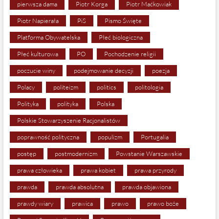
pierwsza dama
Piotr Korga
Piotr Maćkowiak
Piotr Napierała
PiS
Pismo Święte
Platforma Obywatelska
Płeć biologiczna
Płeć kulturowa
PO
Pochodzenie religii
poczucie winy
podejmowanie decyzji
poezja
Polacy
politeizm
politics
politologia
Polityka
polityka
Polska
Polskie Stowarzyszenie Racjonalistów
poprawność polityczna
populizm
Portugalia
postęp
postmodernizm
Powstanie Warszawskie
prawa człowieka
prawa kobiet
prawa przyrody
prawda
prawda absolutna
prawda objawiona
prawdy wiary
prawica
prawo
prawo boże