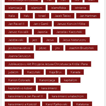
islamizacja
islamizm
islamofobia
istnienie
Italia
Italy
Izrael
Jacek Tabisz
Jan Hartman
Jan Paweł II
Jan z Gamli
Janusz Korwin Mikke
Janusz Kowalik
Japonia
Jarosław Kaczyński
Jażdżewski
jazz
Jezus
Jezus historyczny
językoznawstwo
jidysz
jinx
Joachim Brudziński
Joanna Senyszyn
Jubileuszowy Akt Przyjęcia Jezusa Chrystusa za Króla i Pana
judaizm
Kaczyński
Kaja Bryx
Kanada
Kanion Colorado
Kanonizacja
kapitalizm
kapłaństwo kobiet
kara śmierci
kara śmierci a Jan Paweł II
kara śmierci a katechizm
kara śmierci a Kościół
Karol Fjałkowski
Katalonia