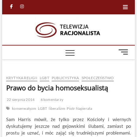
Skip
facebook
in
to
content
Racjona
RACJONALNA
TELEWIZJA
TV
M
e
n
u
KRYTYKA RELIGII
LGBT
PUBLICYSTYKA
SPOŁECZEŃSTWO
B
u
Prawo do bycia homoseksualistą
t
t
22 sierpnia 2014
6 komentarzy
o
konserwatyzm
LGBT
liberalizm
Piotr Napierała
n
Sam Harris mówił, że tylko przez Kościoły i wiernych
dyskutujemy jeszcze nad gejowskimi ślubami, zamiast po
prostu je uznać, i móc zająć się trudniejszymi problemami.