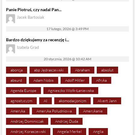
Panie Piotruś, czy nadal Pan...
Jacek Bartosiak
17 lutego, 2026 @ 3:49 PM
Bardzo dziękujemy za recenzję i...
Izabela Grad
20 stycznia, 2026 @ 10:42 AM
aborcja
abp Jędraszewski
Abraham
absolut
absurd
Adam Nobis
Adolf Hitler
Afryka
Agenda Europe
Agnieszko Wołk-Łaniewska
agnostycyzm
AI
akomodacjonizm
Alvert Jann
Ameryka
Ameryka Południowa
Amerykanie
Andrzej Dominiczak
Andrzej Duda
Andrzej Koraszewski
Angela Merkel
Anglia