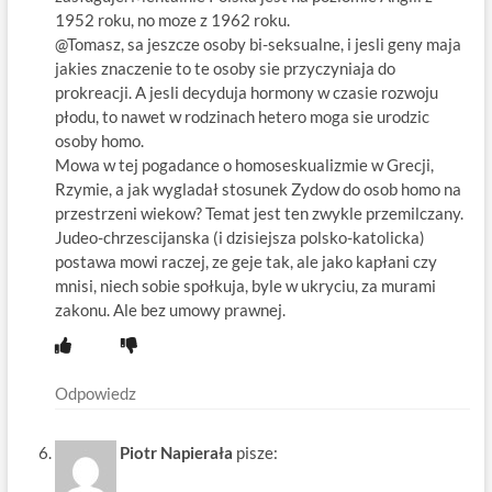
1952 roku, no moze z 1962 roku.
@Tomasz, sa jeszcze osoby bi-seksualne, i jesli geny maja
jakies znaczenie to te osoby sie przyczyniaja do
prokreacji. A jesli decyduja hormony w czasie rozwoju
płodu, to nawet w rodzinach hetero moga sie urodzic
osoby homo.
Mowa w tej pogadance o homoseskualizmie w Grecji,
Rzymie, a jak wygladał stosunek Zydow do osob homo na
przestrzeni wiekow? Temat jest ten zwykle przemilczany.
Judeo-chrzescijanska (i dzisiejsza polsko-katolicka)
postawa mowi raczej, ze geje tak, ale jako kapłani czy
mnisi, niech sobie społkuja, byle w ukryciu, za murami
zakonu. Ale bez umowy prawnej.
Odpowiedz
Piotr Napierała
pisze: