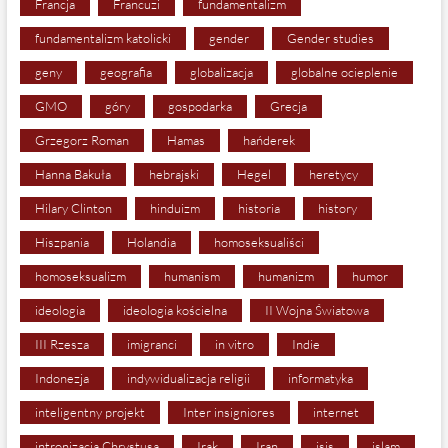
Francja
Francuzi
fundamentalizm
fundamentalizm katolicki
gender
Gender studies
geny
geografia
globalizacja
globalne ocieplenie
GMO
góry
gospodarka
Grecja
Grzegorz Roman
Hamas
hańderek
Hanna Bakuła
hebrajski
Hegel
heretycy
Hilary Clinton
hinduizm
historia
history
Hiszpania
Holandia
homoseksualiści
homoseksualizm
humanism
humanizm
humor
ideologia
ideologia kościelna
II Wojna Światowa
III Rzesza
imigranci
in vitro
Indie
Indonezja
indywidualizacja religii
informatyka
inteligentny projekt
Inter insigniores
internet
intronizacja Chrystusa
Irak
Iran
isis
islam