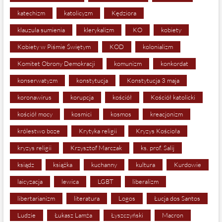
katechizm
katolicyzm
Kędziora
klauzula sumienia
klerykalizm
KO
kobiety
Kobiety w Piśmie Świętym
KOD
kolonializm
Komitet Obrony Demokracji
komunizm
konkordat
konserwatyzm
konstytucja
Konstytucja 3 maja
koronawirus
korupcja
kościół
Kościół katolicki
kościół mocy
kosmici
kosmos
kreacjonizm
królestwo boze
Krytyka religii
Kryzys Kościoła
kryzys religii
Krzysztof Marczak
ks. prof. Salij
ksiądz
książka
kuchanny
kultura
Kurdowie
laicyzacja
lewica
LGBT
liberalizm
libertarianizm
literatura
Logos
Łucja dos Santos
Ludzie
Łukasz Lamża
Łyszczyński
Macron