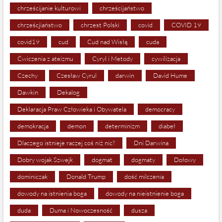
chrześcijanie kulturowi
chrześcijaństwo
chrześcjiaństwo
chrzest Polski
covid
COVID 19
covid19
cud
Cud nad Wisłą
cuda
Ćwiczenia z ateizmu
Cyryl i Metody
cywilizacja
Czechy
Czesław Cyrul
darwin
David Hume
Dawkin
Dekalog
Deklaracja Praw Człowieka i Obywatela
democracy
demokracja
demon
determinizm
diabeł
Dlaczego istnieje raczej coś niż nic?
Dni Darwina
Dobry wojak Szwejk
dogmat
dogmaty
Dołowy
dominiczak
Donald Trump
dość milczenia
dowody na istnienia boga
dowody na nieistnienie boga
duda
Duma i Nowoczesność
dusza