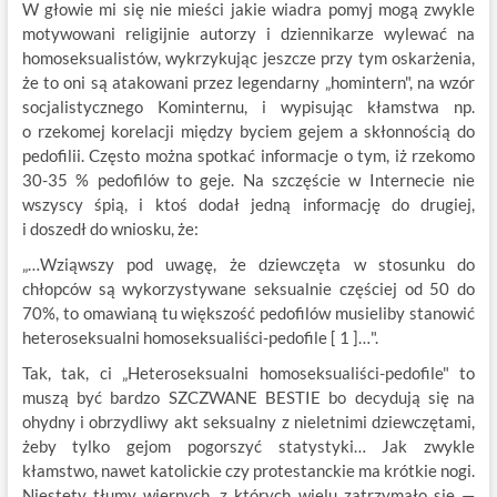
W głowie mi się nie mieści jakie wiadra pomyj mogą zwykle
motywowani religijnie autorzy i dziennikarze wylewać na
homoseksualistów, wykrzykując jeszcze przy tym oskarżenia,
że to oni są atakowani przez legendarny „homintern", na wzór
socjalistycznego Kominternu, i wypisując kłamstwa np.
o rzekomej korelacji między byciem gejem a skłonnością do
pedofilii. Często można spotkać informacje o tym, iż rzekomo
30-35 % pedofilów to geje. Na szczęście w Internecie nie
wszyscy śpią, i ktoś dodał jedną informację do drugiej,
i doszedł do wniosku, że:
„…Wziąwszy pod uwagę, że dziewczęta w stosunku do
chłopców są wykorzystywane seksualnie częściej od 50 do
70%, to omawianą tu większość pedofilów musieliby stanowić
heteroseksualni homoseksualiści-pedofile [ 1 ]…".
Tak, tak, ci „Heteroseksualni homoseksualiści-pedofile" to
muszą być bardzo SZCZWANE BESTIE bo decydują się na
ohydny i obrzydliwy akt seksualny z nieletnimi dziewczętami,
żeby tylko gejom pogorszyć statystyki… Jak zwykle
kłamstwo, nawet katolickie czy protestanckie ma krótkie nogi.
Niestety tłumy wiernych, z których wielu zatrzymało się —