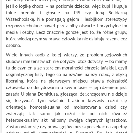
jeśli o logikę chodzi – na poziomie dziecka, więc kupi i kupuje
takie brednie i głosuje na PiS czy inną Solidarną
Wszechpolskę. Nie pomagają gejom i lesbijkom stereotypy
rozpowszechniane nawet przez niby otwarte i przychylne im
media i osoby. Lecz znacznie gorsze jest to, że różne grupy,
które wiedzą czym są prawa człowieka nie działają razem, lecz
osobno.
Wiele innych osób z kolej wierzy, że problem gejowskich
ślubów i małżeństw ich nie dotyczy; otóż dotyczy — bo mamy
tu do czynienia ze starciem moralności chrześcijańskiej, czyli
dogmatycznej listy tego co należy/nie należy robić, z etyką
liberalną, która na pierwszym miejscu stawia dojrzałość
człowieka do decydowania o swym losie — jej rdzeniem jest
zasada Ulpiana Domitiusa, głosząca, że:„chcącemu nie dzieje
się krzywda". Tym właśnie brakiem krzywdy różni się
orientacja homoseksualna od molestowania dzieci czy
zwierząt; tak samo jak różni się od nich również
heteroseksualny akt miłosny dwojga chętnych igraszkom.
Zastanawiam się czy prawa gejów muszą poczekać na zupełny