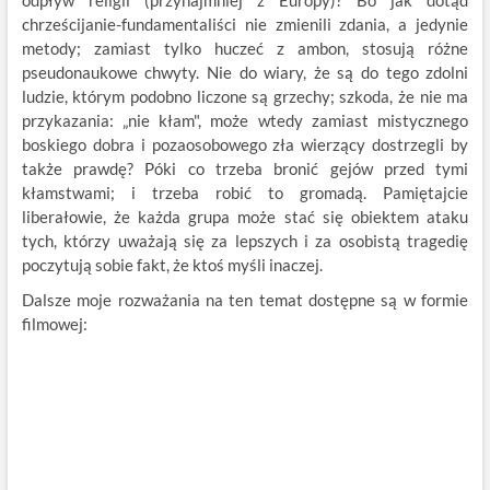
odpływ religii (przynajmniej z Europy)? Bo jak dotąd
chrześcijanie-fundamentaliści nie zmienili zdania, a jedynie
metody; zamiast tylko huczeć z ambon, stosują różne
pseudonaukowe chwyty. Nie do wiary, że są do tego zdolni
ludzie, którym podobno liczone są grzechy; szkoda, że nie ma
przykazania: „nie kłam", może wtedy zamiast mistycznego
boskiego dobra i pozaosobowego zła wierzący dostrzegli by
także prawdę? Póki co trzeba bronić gejów przed tymi
kłamstwami; i trzeba robić to gromadą. Pamiętajcie
liberałowie, że każda grupa może stać się obiektem ataku
tych, którzy uważają się za lepszych i za osobistą tragedię
poczytują sobie fakt, że ktoś myśli inaczej.
Dalsze moje rozważania na ten temat dostępne są w formie
filmowej: